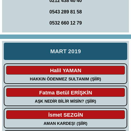
0212 438 40 40
0543 289 81 58
0532 660 12 79
MART 2019
Halil YAMAN
HAKKIN ÖDENMEZ SULTANIM (ŞİİR)
Fatma Betül ERİŞKİN
AŞK NEDİR BİLİR MİSİN? (ŞİİR)
İsmet SEZGİN
AMAN KARDEŞ! (ŞİİR)