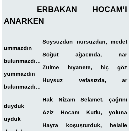
ERBAKAN HOCAM’I
ANARKEN
Soysuzdan nursuzdan, medet
ummazdın
Söğüt ağacında, nar
bulunmazdı…
Zulme hıyanete, hiç göz
yummazdın
Huysuz vefasızda, ar
bulunmazdı…
Hak Nizam Selamet, çağrını
duyduk
Aziz Hocam Kutlu, yoluna
uyduk
Hayra koşuşturduk, helalle