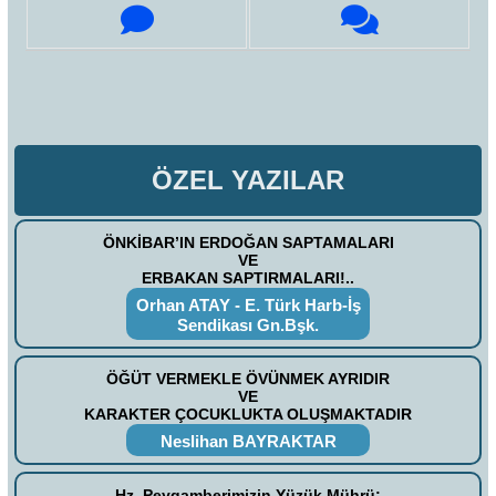
ÖZEL YAZILAR
ÖNKİBAR’IN ERDOĞAN SAPTAMALARI
VE
ERBAKAN SAPTIRMALARI!..
Orhan ATAY - E. Türk Harb-İş
Sendikası Gn.Bşk.
ÖĞÜT VERMEKLE ÖVÜNMEK AYRIDIR
VE
KARAKTER ÇOCUKLUKTA OLUŞMAKTADIR
Neslihan BAYRAKTAR
Hz. Peygamberimizin Yüzük Mührü: