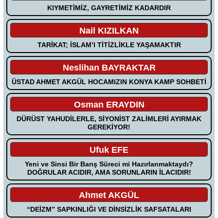
KIYMETİMİZ, GAYRETİMİZ KADARDIR
Nail KIZILKAN
TARİKAT; İSLAM’I TİTİZLİKLE YAŞAMAKTIR
Neslihan BAYRAKTAR
ÜSTAD AHMET AKGÜL HOCAMIZIN KONYA KAMP SOHBETİ
Osman ERAYDIN
DÜRÜST YAHUDİLERLE, SİYONİST ZALİMLERİ AYIRMAK
GEREKİYOR!
Ufuk EFE
Yeni ve Sinsi Bir Barış Süreci mi Hazırlanmaktaydı?
DOĞRULAR ACIDIR, AMA SORUNLARIN İLACIDIR!
Ahmet AKGÜL
“DEİZM” SAPKINLIĞI VE DİNSİZLİK SAFSATALARI