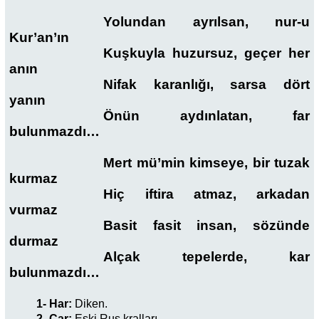
Yolundan ayrılsan, nur-u
Kur’an’ın
Kuşkuyla huzursuz, geçer her
anın
Nifak karanlığı, sarsa dört
yanın
Önün aydınlatan, far
bulunmazdı…
Mert mü’min kimseye, bir tuzak
kurmaz
Hiç iftira atmaz, arkadan
vurmaz
Basit fasit insan, sözünde
durmaz
Alçak tepelerde, kar
bulunmazdı…
1- Har:
Diken.
2- Çar:
Eski Rus kralları.