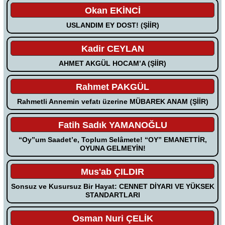
Okan EKİNCİ
USLANDIM EY DOST! (ŞİİR)
Kadir CEYLAN
AHMET AKGÜL HOCAM’A (ŞİİR)
Rahmet PAKGÜL
Rahmetli Annemin vefatı üzerine MÜBAREK ANAM (ŞİİR)
Fatih Sadık YAMANOĞLU
“Oy”um Saadet’e, Toplum Selâmete! “OY” EMANETTİR,
OYUNA GELMEYİN!
Mus'ab ÇILDIR
Sonsuz ve Kusursuz Bir Hayat: CENNET DİYARI VE YÜKSEK
STANDARTLARI
Osman Nuri ÇELİK