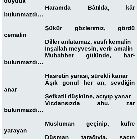
doyduk
Haramda Bâtılda, kâr
bulunmazdı…
Şükür gözlerimiz, gördü
cemalin
Diller anlatamaz, vasfı kemalin
İnşallah meyvesin, verir amalin
Muhabbet gülünde, har
1
bulunmazdı…
Hasretin yarası, sürekli kanar
Âşık gönül her an, sevdiğin
anar
Şefkatli düşküne, acıyıp yanar
Vicdansızda ahu, zar
bulunmazdı…
Müslüman geçinip, küfre
yarayan
Düşman tarağıyla, saçın