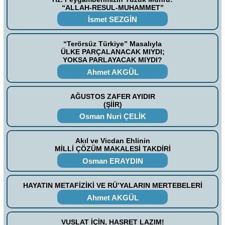
“ALLAH-RESUL-MUHAMMET”
İsmet SEZGİN
“Terörsüz Türkiye” Masalıyla
ÜLKE PARÇALANACAK MIYDI;
YOKSA PARLAYACAK MIYDI?
Ahmet AKGÜL
AĞUSTOS ZAFER AYIDIR
(ŞİİR)
Osman Nuri ÇELİK
Akıl ve Vicdan Ehlinin
MİLLİ ÇÖZÜM MAKALESİ TAKDİRİ
Osman ERAYDIN
HAYATIN METAFİZİKİ VE RÜ’YALARIN MERTEBELERİ
Ahmet AKGÜL
VUSLAT İÇİN, HASRET LAZIM!