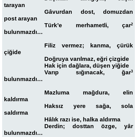
tarayan
Gâvurdan dost, domuzdan
post arayan
Türk’e merhametli, çar
2
bulunmazdı…
Filiz vermez; kanma, çürük
çiğide
Doğruya varılmaz, eğri çizgide
Hak için dağlara, düşen yiğide
Varıp sığınacak, ğar
3
bulunmazdı…
Mazluma mağdura, elin
kaldırma
Haksız yere sağa, sola
saldırma
Hâlık razı ise, halka aldırma
Derdin; dosttan özge, yâr
bulunmazdı…