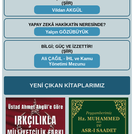
(ŞİİR)
Vildan AKGÜL
YAPAY ZEKÂ HAKİKATİN NERESİNDE?
Yalçın GÖZÜBÜYÜK
BİLGİ; GÜÇ VE İZZETTİR!
(ŞİİR)
Ali ÇAĞIL - İHL ve Kamu
Yönetimi Mezunu
YENİ ÇIKAN KİTAPLARIMIZ