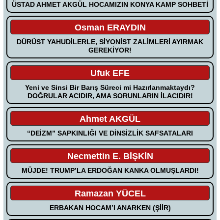
ÜSTAD AHMET AKGÜL HOCAMIZIN KONYA KAMP SOHBETİ
Osman ERAYDIN
DÜRÜST YAHUDİLERLE, SİYONİST ZALİMLERİ AYIRMAK
GEREKİYOR!
Ufuk EFE
Yeni ve Sinsi Bir Barış Süreci mi Hazırlanmaktaydı?
DOĞRULAR ACIDIR, AMA SORUNLARIN İLACIDIR!
Ahmet AKGÜL
“DEİZM” SAPKINLIĞI VE DİNSİZLİK SAFSATALARI
Necmettin E. BİŞKİN
MÜJDE! TRUMP’LA ERDOĞAN KANKA OLMUŞLARDI!
Ramazan YÜCEL
ERBAKAN HOCAM’I ANARKEN (ŞİİR)