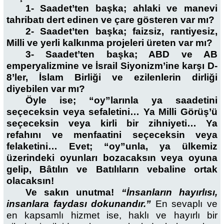
1- Saadet’ten başka; ahlaki ve manevi
tahribatı dert edinen ve çare gösteren var mı?
2- Saadet’ten başka; faizsiz, rantiyesiz,
Milli ve yerli kalkınma projeleri üreten var mı?
3- Saadet’ten başka; ABD ve AB
emperyalizmine ve İsrail Siyonizm’ine karşı D-
8’ler, İslam Birliği ve ezilenlerin dirliği
diyebilen var mı?
Öyle ise; “oy”larınla ya saadetini
seçeceksin veya sefaletini… Ya Milli Görüş’ü
seçeceksin veya kirli bir zihniyeti… Ya
refahını ve menfaatini seçeceksin veya
felaketini… Evet; “oy”unla, ya ülkemiz
üzerindeki oyunları bozacaksın veya oyuna
gelip, Bâtılın ve Batılıların vebaline ortak
olacaksın!
Ve sakın unutma!
“İnsanların hayırlısı,
insanlara faydası dokunandır.”
En sevaplı ve
en kapsamlı hizmet ise, haklı ve hayırlı bir