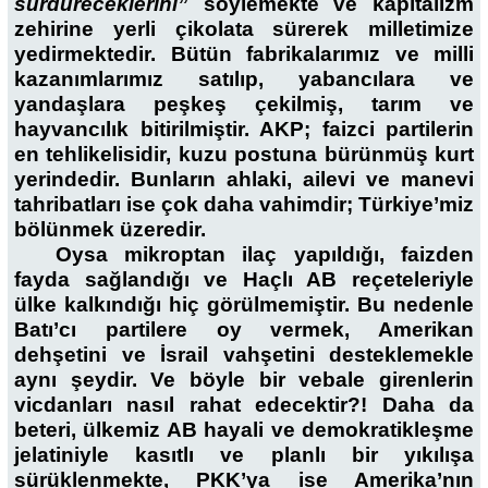
sürdüreceklerini”
söylemekte ve kapitalizm
zehirine yerli çikolata sürerek milletimize
yedirmektedir. Bütün fabrikalarımız ve milli
kazanımlarımız satılıp, yabancılara ve
yandaşlara peşkeş çekilmiş, tarım ve
hayvancılık bitirilmiştir. AKP; faizci partilerin
en tehlikelisidir, kuzu postuna bürünmüş kurt
yerindedir. Bunların ahlaki, ailevi ve manevi
tahribatları ise çok daha vahimdir; Türkiye’miz
bölünmek üzeredir.
Oysa mikroptan ilaç yapıldığı, faizden
fayda sağlandığı ve Haçlı AB reçeteleriyle
ülke kalkındığı hiç görülmemiştir. Bu nedenle
Batı’cı partilere oy vermek, Amerikan
dehşetini ve İsrail vahşetini desteklemekle
aynı şeydir. Ve böyle bir vebale girenlerin
vicdanları nasıl rahat edecektir?! Daha da
beteri, ülkemiz AB hayali ve demokratikleşme
jelatiniyle kasıtlı ve planlı bir yıkılışa
sürüklenmekte, PKK’ya ise Amerika’nın