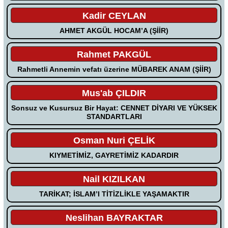
Kadir CEYLAN
AHMET AKGÜL HOCAM’A (ŞİİR)
Rahmet PAKGÜL
Rahmetli Annemin vefatı üzerine MÜBAREK ANAM (ŞİİR)
Mus'ab ÇILDIR
Sonsuz ve Kusursuz Bir Hayat: CENNET DİYARI VE YÜKSEK
STANDARTLARI
Osman Nuri ÇELİK
KIYMETİMİZ, GAYRETİMİZ KADARDIR
Nail KIZILKAN
TARİKAT; İSLAM’I TİTİZLİKLE YAŞAMAKTIR
Neslihan BAYRAKTAR