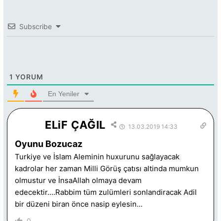
Subscribe
1
YORUM
En Yeniler
ELiF ÇAĞIL
13.03.2019 14:33
Oyunu Bozucaz
Turkiye ve İslam Aleminin huxurunu sağlayacak
kadrolar her zaman Milli Görüş çatısı altinda mumkun
olmustur ve İnsaAllah olmaya devam
edecektir….Rabbim tüm zulümleri sonlandiracak Adil
bir düzeni biran önce nasip eylesin…
0