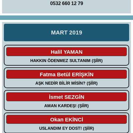
0532 660 12 79
MART 2019
Halil YAMAN
HAKKIN ÖDENMEZ SULTANIM (ŞİİR)
Fatma Betül ERİŞKİN
AŞK NEDİR BİLİR MİSİN? (ŞİİR)
İsmet SEZGİN
AMAN KARDEŞ! (ŞİİR)
Okan EKİNCİ
USLANDIM EY DOST! (ŞİİR)