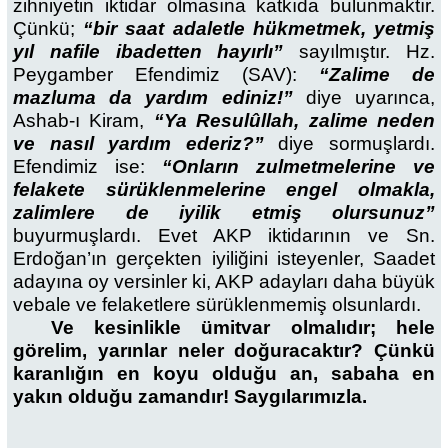
zihniyetin iktidar olmasına katkıda bulunmaktır.
Çünkü;
“bir saat adaletle hükmetmek, yetmiş
yıl nafile ibadetten hayırlı”
sayılmıştır.
Hz.
Peygamber Efendimiz (SAV):
“Zalime de
mazluma da yardım ediniz!”
diye uyarınca,
Ashab-ı Kiram,
“Ya Resulûllah, zalime neden
ve nasıl yardım ederiz?”
diye sormuşlardı.
Efendimiz ise:
“Onların zulmetmelerine ve
felakete sürüklenmelerine engel olmakla,
zalimlere de iyilik etmiş olursunuz”
buyurmuşlardı. Evet AKP iktidarının ve Sn.
Erdoğan’ın gerçekten iyiliğini isteyenler, Saadet
adayına oy versinler ki, AKP adayları daha büyük
vebale ve felaketlere sürüklenmemiş olsunlardı.
Ve kesinlikle ümitvar olmalıdır; hele
görelim, yarınlar neler doğuracaktır? Çünkü
karanlığın en koyu olduğu an, sabaha en
yakın olduğu zamandır! Saygılarımızla.