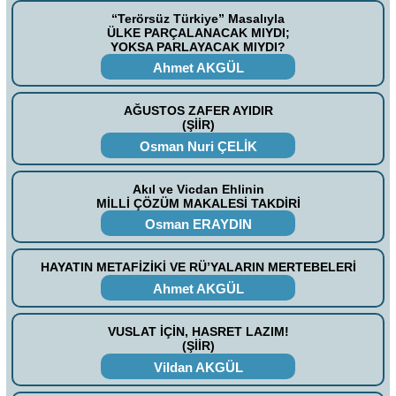
“Terörsüz Türkiye” Masalıyla
ÜLKE PARÇALANACAK MIYDI;
YOKSA PARLAYACAK MIYDI?
Ahmet AKGÜL
AĞUSTOS ZAFER AYIDIR
(ŞİİR)
Osman Nuri ÇELİK
Akıl ve Vicdan Ehlinin
MİLLİ ÇÖZÜM MAKALESİ TAKDİRİ
Osman ERAYDIN
HAYATIN METAFİZİKİ VE RÜ’YALARIN MERTEBELERİ
Ahmet AKGÜL
VUSLAT İÇİN, HASRET LAZIM!
(ŞİİR)
Vildan AKGÜL