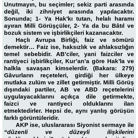
Unutmayın, bu seçimler; sekiz parti arasında
değil, iki zihniyet arasında yapılacaktır.
Sonunda; 1- Ya Hak’kı tutan, helalı haramı
ayıran Milli Görüşçüler, 2- Ya da bu Bâtıl ve
bozuk sistem ve işbirlikçileri kazanacaktır.
Haçlı Avrupa Birliği, faiz ve sömürü
demektir… Faiz ise, haksızlık ve ahlaksızlığın
temel sebebidir. AB’ciler, yani faizciler ve
rantiyeci işbirlikçiler, Kur’an’a göre Hak’la ve
halkla savaşan kimselerdir. (Bakara: 279)
Gâvurların reçeteleri, girdiği her ülkeye
mutlaka zulüm ve zillet getirmiştir. Milli Görüş
dışındaki partiler, AB ve ABD reçetelerini
uygulayacaklarını açıkça dile getirmekte,
faizci ve rantiyeci olduklarını ilan
etmektedirler. Hepsi de, aynı yanlış görüşün
farklı görüntüleridir.
AKP ise, uluslararası Siyonist sermaye ile
“düzenli ve düzeyli ilişkilerini