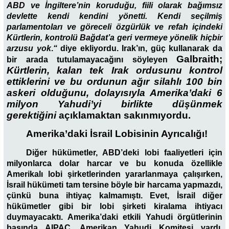
ABD ve İngiltere’nin koruduğu, fiili olarak bağımsız
devlette kendi kendini yönetti. Kendi seçilmiş
parlamentoları ve göreceli özgürlük ve refah içindeki
Kürtlerin, kontrolü Bağdat’a geri vermeye yönelik hiçbir
arzusu yok
.
“
diye ekliyordu. Irak’ın, güç kullanarak da
Galbraith;
bir arada tutulamayacağını söyleyen
Kürtlerin, kalan tek Irak ordusunu kontrol
ettiklerini ve bu ordunun ağır silahlı 100 bin
askeri olduğunu, dolayısıyla Amerika’daki 6
milyon Yahudi’yi birlikte düşünmek
gerektiğini
açıklamaktan sakınmıyordu.
Amerika’daki İsrail Lobisinin Ayrıcalığı!
Diğer hükümetler, ABD’deki lobi faaliyetleri için
milyonlarca dolar harcar ve bu konuda özellikle
Amerikalı lobi şirketlerinden yararlanmaya çalışırken,
İsrail hükümeti tam tersine böyle bir harcama yapmazdı,
çünkü buna ihtiyaç kalmamıştı. Evet, İsrail diğer
hükümetler gibi bir lobi şirketi kiralama ihtiyacı
duymayacaktı. Amerika’daki etkili Yahudi örgütlerinin
başında AIPAC, Amerikan Yahudi Komitesi vardı.