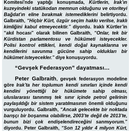
Komitesi’nde yaptığı konuşmada,
Kürtlerin, Irak’ın
kuzeyindeki statükodan memnun olduğunu ve otoriteyi
Bağdat’ın eline bırakmak istemediklerini
belirtiyordu.
Galbraith,
“Hiçbir Kürt, özgür seçim hakkı verilse, Iraklı
kimliğini kabul etmeyecektir.”
diyordu. Iraklı Kürtler’in
“akıl hocası” olarak bilinen Galbraith,
“Onlar, tek bir
Kürdistan parlamentosu ve hükümeti isteyecekler.
Polisi kontrol ettikleri, kendi doğal kaynaklarına ve
kendilerini savunma gücüne sahip oldukları bir
hükümet isteyecekler.”
diye konuşuyordu.
“Gevşek Federasyon” dayatması…
Peter Galbraith
,
gevşek federasyon modeline
göre
Irak’ta her toplumun kendi sınırları içinde kendi
kendini yönettiği bir hükümete sahip olması,
uluslararası tanınmış tek sınır içinde petrol gelirinin
paylaşıldığı bir sistem yaratılmasının
önemli olduğunu
vurguluyordu. Galbraith,
“Ancak gelecekte bir noktada
barışçı bir boşanma olabilirse, 2003’te değil de 2013’te,
bunun bizi çok endişelendireceğini sanmıyorum.”
diyordu. Peter Galbraith,
“Son 12 yıldır 4 milyon Kürt,