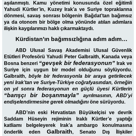
aşılanmıştı. Kamu yönetimi konusunda özel eğitimli
Yahudi Kürtler’in, Kuzey Irak’a ve Suriye topraklarına
dönmesi, savaş sonrası bölgenin Bağdat’tan bağımsız
ya da otonom bir bölge olma yönünde atılan adımlara
ilişkin kaygılarımızı haklı çıkarmaktaydı.
Kürdistan’ın bağımsızlığına adım adım…
ABD Ulusal Savaş Akademisi Ulusal Güvenlik
Etütleri Profesörü Yahudi Peter Galbraith, Kanada veya
“gevşek bir federasyonun”
Bosna benzeri
Irak ve
Suriye için uygun bir model olduğunu söylüyordu.
Galbraith,
böyle bir federasyonla bir araya getirilecek
yeni Irak’tan ve Suriye-Türkiye coğrafyasından, örneğin
on yıl sonra federasyonun en güçlü üyesi Kürtlerin
“barışçı bir boşanmayla”
ayrılmasının, ABD’yi
endişelendirmesine gerek olmadığını
öne sürüyordu.
ABD’nin eski Hırvatistan Büyükelçisi ve devrik
Saddam Hüseyin rejiminin Iraklı Kürtler’e yaptığı
katliamı belgeleyerek Irak’a ambargo konulmasına
Galbraith
önderlik eden
, Senato Dış İlişkiler