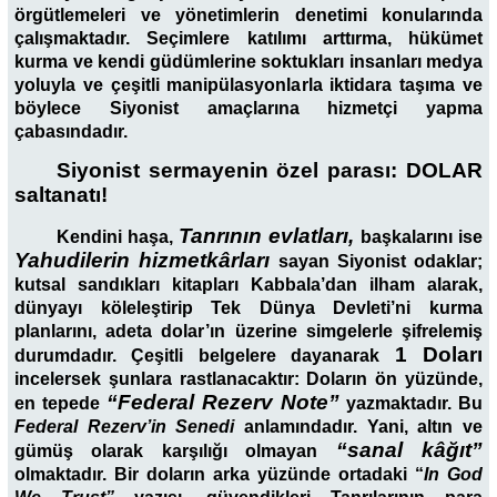
örgütlemeleri ve yönetimlerin denetimi konularında
çalışmaktadır. Seçimlere katılımı arttırma, hükümet
kurma ve kendi güdümlerine soktukları insanları medya
yoluyla ve çeşitli manipülasyonlarla iktidara taşıma ve
böylece Siyonist amaçlarına hizmetçi yapma
çabasındadır.
Siyonist sermayenin özel parası: DOLAR
saltanatı!
Tanrının evlatları,
Kendini haşa,
başkalarını ise
Yahudilerin hizmetkârları
sayan Siyonist odaklar;
kutsal sandıkları kitapları Kabbala’dan ilham alarak,
dünyayı köleleştirip Tek Dünya Devleti’ni kurma
planlarını, adeta dolar’ın üzerine simgelerle şifrelemiş
1 Doları
durumdadır. Çeşitli belgelere dayanarak
incelersek şunlara rastlanacaktır: Doların ön yüzünde,
“Federal Rezerv Note’’
en tepede
yazmaktadır. Bu
Federal Rezerv’in
Senedi
anlamındadır. Yani, altın ve
“sanal kâğıt”
gümüş olarak karşılığı olmayan
olmaktadır. Bir doların arka yüzünde ortadaki “
In God