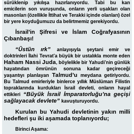
sürüklenip yıkılışa hazırlanıyordu. Tabi bu kan
emicilerin son vuruşunda, onların yerli uşakları olan
masonları (özellikle İttihat ve Terakki içinde olanları) özel
bir yere koyduğumuzu da belirtmemiz gerekiyordu.
İsrail’in Şifresi ve İslam Coğrafyasının
Çıbanbaşı!
“Üstün ırk”
anlayışıyla şeytani emir ve
doktrinleri İlahi Tevrat’a büyük bir ustalıkla monte eden
Haham Nassi Juda
,
böylelikle bir Yahudi’nin günlük
hayatından ömrünün sonuna kadar geçireceği
Talmud’u
yaşantıyı planlayan
meydana getiriyordu.
Bu Talmud emirleriyle binlerce yıllık Müslüman Filistin
topraklarında kurdukları İsrail devleti, onların hayal
“Büyük İsrail İmparatorluğu’na geçişi
ettikleri
sağlayacak devlete”
kavuşturuyordu.
Kurulan bu Yahudi devletinin yakın milli
hedefleri şu iki aşamada toplanıyordu;
Birinci Aşama: