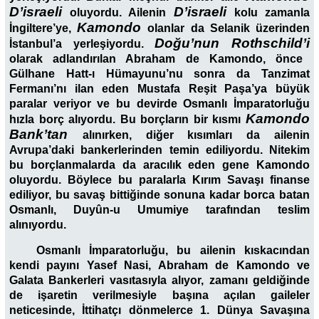
D’israeli
D’israeli
oluyordu. Ailenin
kolu zamanla
Kamondo
İngiltere’ye,
olanlar da Selanik üzerinden
Doğu’nun Rothschild’i
İstanbul’a yerleşiyordu.
olarak adlandırılan Abraham de Kamondo, önce
Gülhane Hatt-ı Hümayunu’nu sonra da Tanzimat
Fermanı’nı ilan eden Mustafa Reşit Paşa’ya büyük
paralar veriyor ve bu devirde Osmanlı İmparatorluğu
Kamondo
hızla borç alıyordu. Bu borçların bir kısmı
Bank’tan
alınırken, diğer kısımları da ailenin
Avrupa’daki bankerlerinden temin ediliyordu. Nitekim
bu borçlanmalarda da aracılık eden gene Kamondo
oluyordu. Böylece bu paralarla Kırım Savaşı finanse
ediliyor, bu savaş bittiğinde sonuna kadar borca batan
Osmanlı, Duyûn-u Umumiye tarafından teslim
alınıyordu.
Osmanlı İmparatorluğu, bu ailenin kıskacından
kendi payını Yasef Nasi, Abraham de Kamondo ve
Galata Bankerleri vasıtasıyla alıyor, zamanı geldiğinde
de işaretin verilmesiyle başına açılan gaileler
neticesinde, İttihatçı dönmelerce 1. Dünya Savaşına