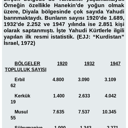
Örneğin özellikle Hanekin’de yoğun olmak
üzere, Diyala bölgesinde çok sayıda Yahudi
barınmaktaydı. Bunların sayısı 1920’de 1.689,
1932’de 2.252 ve 1947 yılında ise 2.851 kişi
olarak saptanmıştı. İşte Yahudi Kürtlerle ilgili
yapılan ilk resmi istatistik. (EJJ: “Kurdistan”
İsrael, 1972)
BÖLGELER
1920
1932
1947
TOPLULUK SAYISI
Erbil 4.800 3.090 3.109
62
Kerkük 1.400 2.633 4.042
19
Musul 7.635 7.537 10.345
55
Süleymaniye 1.000 1.343 2.271