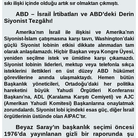
sıkı ilişki içinde olduğu artık sır olmaktan çıkmıştı.
ABD – İsrail İrtibatları ve ABD’deki Derin
Siyonist Tezgâhı!
Amerika’nın İsrail ile ilişkisi ve Amerika’nın
Siyonist-İslam çatışmasına karşı tavrı, Washington’daki
güçlü Siyonist lobinin etkisi dikkate alınmadan tam
olarak anlaşılamazdı. Hiçbir Başkan veya Kongre Üyesi,
yeniden seçilme istek ve ümidine karşı çıkamazdı.
Siyonist lobinin liderleri, mektup veya telefonla sıkça
isteklerini ilettikleri en üst düzey ABD hükümet
görevlilerine anında ulaşmaktaydı. Hemen bütün
Başkanlık yöneticileri, Ortadoğu’daki her politika
hareketini büyük Yahudi Örgütleri Konferansı
Başkanı’na, ADL (Karalama Karşıtı Cemiyeti) ve AJC
(Amerikan Yahudi Komitesi) Başkanlarına onaylatmak
zorundalardı. Siyonist lobi içindeki esas güç, diğer İsrail
örgütlerinin üstünde olan AIPAC’tır.
Beyaz Saray’ın başkanlık seçimi öncesi
1976’da yayınlanan gizli bir raporunda şu