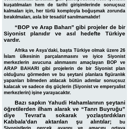
kuşatılmaları hem de tarihi girişimlerinde sonuçsuz
kalmaları için, her türlü komployla boğuşmak zorunda
bırakılmaları, asla bir tesadüf sanılmamalıdır!
“BOP ve Arap Baharı’’ gibi projeler de bir
Siyonist planıdır ve asıl hedefte Türkiye
vardır.
Afrika ve Asya’daki, başta Türkiye olmak üzere 26
İslam ülkesinin parçalanmasını ve iyice Siyonist
merkezlerin avucuna alınmasını amaçlayan BOP ve
ARAP BAHARI gibi projelerin de bir Siyonist plan
olduğunu görmeden ve bu şeytani planlara figüranlık
yapanları bilmeden atılacak bütün adımlar sonuçsuz
kalacak ve sadece dış güçlerin (Siyonist ve emperyalist
merkezlerin) işine yarayacaktır.
Bazı sapkın Yahudi Hahamlarının şeytani
öğretilerden ilham alarak ve “Tanrı Buyruğu”
diye Tevrat’a sokarak yozlaştırdıkları
Kabbala’dan
aktarılan şu alıntılar;
b
u
Siyonistlerin gerçek ayarını ve amacını ortaya