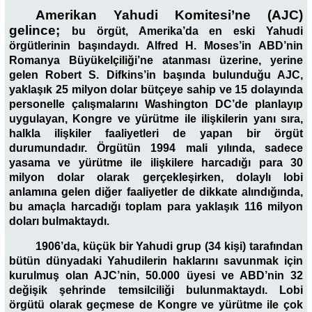
Amerikan Yahudi Komitesi’ne (AJC)
gelince;
bu örgüt, Amerika’da en eski Yahudi
örgütlerinin başındaydı. Alfred H. Moses’in ABD’nin
Romanya Büyükelçiliği’ne atanması üzerine, yerine
gelen Robert S. Difkins’in başında bulunduğu AJC,
yaklaşık 25 milyon dolar bütçeye sahip ve 15 dolayında
personelle çalışmalarını Washington DC’de planlayıp
uygulayan, Kongre ve yürütme ile ilişkilerin yanı sıra,
halkla ilişkiler faaliyetleri de yapan bir örgüt
durumundadır. Örgütün 1994 mali yılında, sadece
yasama ve yürütme ile ilişkilere harcadığı para 30
milyon dolar olarak gerçekleşirken, dolaylı lobi
anlamına gelen diğer faaliyetler de dikkate alındığında,
bu amaçla harcadığı toplam para yaklaşık 116 milyon
doları bulmaktaydı.
1906’da, küçük bir Yahudi grup (34 kişi) tarafından
bütün dünyadaki Yahudilerin haklarını savunmak için
kurulmuş olan AJC’nin, 50.000 üyesi ve ABD’nin 32
değişik şehrinde temsilciliği bulunmaktaydı. Lobi
örgütü olarak geçmese de Kongre ve yürütme ile çok