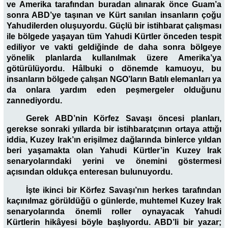
ve Amerika tarafından buradan alınarak önce Guam’a
sonra ABD’ye taşınan ve Kürt sanılan insanların çoğu
Yahudilerden oluşuyordu. Güçlü bir istihbarat çalışması
ile bölgede yaşayan tüm Yahudi Kürtler önceden tespit
ediliyor ve vakti geldiğinde de daha sonra bölgeye
yönelik planlarda kullanılmak üzere Amerika’ya
götürülüyordu. Hâlbuki o dönemde kamuoyu, bu
insanların bölgede çalışan NGO’ların Batılı elemanları ya
da onlara yardım eden peşmergeler olduğunu
zannediyordu.
Gerek ABD’nin Körfez Savaşı öncesi planları,
gerekse sonraki yıllarda bir istihbaratçının ortaya attığı
iddia, Kuzey Irak’ın erişilmez dağlarında binlerce yıldan
beri yaşamakta olan Yahudi Kürtler’in Kuzey Irak
senaryolarındaki yerini ve önemini göstermesi
açısından oldukça enteresan bulunuyordu.
İşte ikinci bir Körfez Savaşı’nın herkes tarafından
kaçınılmaz görüldüğü o günlerde, muhtemel Kuzey Irak
senaryolarında önemli roller oynayacak Yahudi
Kürtlerin hikâyesi böyle başlıyordu. ABD’li bir yazar;