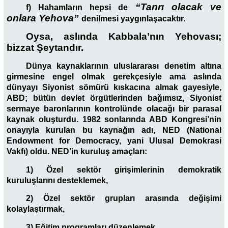
“Tanrı olacak ve
f) Hahamların hepsi de
onlara Yehova”
denilmesi yaygınlaşacaktır.
Oysa, aslında Kabbala’nın Yehovası;
bizzat Şeytandır.
Dünya kaynaklarının uluslararası denetim altına
girmesine engel olmak gerekçesiyle ama aslında
dünyayı Siyonist sömürü kıskacına almak gayesiyle,
ABD; bütün devlet örgütlerinden bağımsız, Siyonist
sermaye baronlarının kontrolünde olacağı bir parasal
kaynak oluşturdu. 1982 sonlarında ABD Kongresi’nin
onayıyla kurulan bu kaynağın adı, NED (National
Endowment for Democracy, yani Ulusal Demokrasi
Vakfı) oldu. NED’in kuruluş amaçları:
1) Özel sektör girişimlerinin demokratik
kuruluşlarını desteklemek,
2) Özel sektör grupları arasında değişimi
kolaylaştırmak,
3) Eğitim programları düzenlemek,