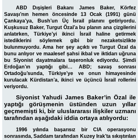
ABD Dışişleri Bakanı James Baker, Körfez
Savaşı’nın hemen öncesinde 13 Ocak (1991) günü
Çankaya’ya, Bush’un Üç İsrail planını getiriyordu.
Kuşkusuz Baker, Turgut Özal’a bu planın ana çizgilerini
anlatırken, Türkiye’yi ikinci İsrail haline getirmek
istediklerini söylemek gibi bir nezaketsizlikte
bulunmuyordu. Ama her şey açıktı ve Turgut Özal da
bunu anlıyor ve maalesef şahsi ikbal ve iktidarı uğruna
bu Siyonist dayatmalara taşeronluk ediyordu. Şimdi
Erdoğan’ın yaptığı gibi… ABD; savaş sonrası
Ortadoğu’sunda, Türkiye’ye ve onun himayesinde
kurulacak Kürdistan’a, ikinci ve üçüncü İsrail rollerini
veriyordu.
Siyonist Yahudi James Baker’in Özal ile
yaptığı görüşmenin üstünden uzun yıllar
geçmemişti ki, bir uluslararası ilişkiler uzmanı
tarafından aşağıdaki iddia ortaya atılıyordu:
1996 yılında başarısız bir CIA operasyonu
sonrasında, Saddam tarafından Kuzey Irak’ta sıkıştırılan