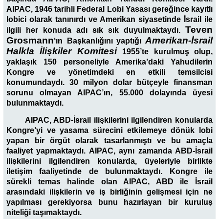
AIPAC, 1946 tarihli Federal Lobi Yasası gereğince kayıtlı
lobici olarak tanınırdı ve Amerikan siyasetinde İsrail ile
Teven
ilgili her konuda adı sık sık duyulmaktaydı.
Grosmann
Amerikan-İsrail
‘ın
Başkanlığını yaptığı
Halkla İlişkiler Komitesi
1955’te kurulmuş olup,
yaklaşık 150 personeliyle Amerika’daki Yahudilerin
Kongre ve yönetimdeki en etkili temsilcisi
konumundaydı. 30 milyon dolar bütçeyle finansman
sorunu olmayan AIPAC’ın, 55.000 dolayında üyesi
bulunmaktaydı.
AIPAC, ABD-İsrail ilişkilerini ilgilendiren konularda
Kongre’yi ve yasama sürecini etkilemeye dönük lobi
yapan bir örgüt olarak tasarlanmıştı ve bu amaçla
faaliyet yapmaktaydı. AIPAC, aynı zamanda ABD-İsrail
ilişkilerini ilgilendiren konularda, üyeleriyle birlikte
iletişim faaliyetinde de bulunmaktaydı. Kongre ile
sürekli temas halinde olan AIPAC, ABD ile İsrail
arasındaki ilişkilerin ve iş birliğinin gelişmesi için ne
yapılması gerekiyorsa bunu hazırlayan bir kuruluş
niteliği taşımaktaydı.