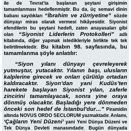
ile de Tevrat’ta başlanan şeytani girişimin
tamamlanması hedeflenmiştir. Bu da, üç semavi dinin
“İbrahim ve zürriyetine”
babası saydıkları
sözde
dünyayı miras olarak vermesi hikâyesidir. Siyonist
efendilerin bu şeytani hedefi, zaten anayasaları gibi
“Siyonist Liderlerin Protokolleri”
olan
adlı
kitabında, diğer yapmak istedikleriyle birlikte tek tek
Bu kitabın 98. sayfasında, bu
belirtilmektedir.
tamamlanma şöyle anlatılır:
“Siyon yılanı dünyayı çevreleyerek
yutmuştur, yutacaktır. Yılanın başı, ulusların
kalplerine girecek ve onları çürütüp ortadan
kaldıracaktır. Siyon’dan yani Kudüs’ten
harekete başlayan Siyonist yılan, zaferle
zincirini tamamlayacak, sonra yine oraya
dönmüş olacaktır. Başladığı yere dönmeden
önceki son hedef de İstanbul’dur…”
Piramidin
altında NOVUS ORDO SECLORUM yazmaktadır. Anlamı,
‘Çağların Yeni Düzeni’
yani Yeni Dünya Düzeni ve
Tek Dünya Devleti manasındadır. Bugün dünyada