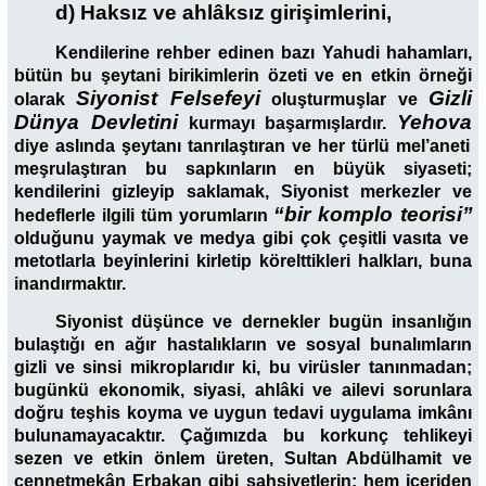
d) Haksız ve ahlâksız girişimlerini,
Kendilerine rehber edinen bazı Yahudi hahamları,
bütün bu şeytani birikimlerin özeti ve en etkin örneği
Siyonist Felsefeyi
Gizli
olarak
oluşturmuşlar ve
Dünya Devletini
Yehova
kurmayı başarmışlardır.
diye aslında şeytanı tanrılaştıran ve her türlü mel’aneti
meşrulaştıran bu sapkınların en büyük siyaseti;
kendilerini gizleyip saklamak, Siyonist merkezler ve
“bir komplo teorisi’’
hedeflerle ilgili tüm yorumların
olduğunu yaymak ve medya gibi çok çeşitli vasıta ve
metotlarla beyinlerini kirletip körelttikleri halkları, buna
inandırmaktır.
Siyonist düşünce ve dernekler bugün insanlığın
bulaştığı en ağır hastalıkların ve sosyal bunalımların
gizli ve sinsi mikroplarıdır ki, bu virüsler tanınmadan;
bugünkü ekonomik, siyasi, ahlâki ve ailevi sorunlara
doğru teşhis koyma ve uygun tedavi uygulama imkânı
bulunamayacaktır. Çağımızda bu korkunç tehlikeyi
sezen ve etkin önlem üreten, Sultan Abdülhamit ve
cennetmekân Erbakan gibi şahsiyetlerin; hem içeriden