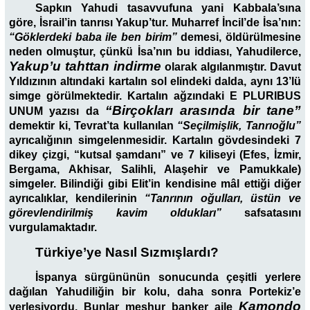
Sapkın Yahudi tasavvufuna yani Kabbala’sına
göre, İsrail’in tanrısı Yakup’tur. Muharref İncil’de İsa’nın:
“Göklerdeki baba ile ben birim”
demesi, öldürülmesine
neden olmuştur, çünkü İsa’nın bu iddiası, Yahudilerce,
Yakup’u tahttan indirme
olarak algılanmıştır. Davut
Yıldızının altındaki kartalın sol elindeki dalda, aynı 13’lü
simge görülmektedir. Kartalın ağzındaki E PLURIBUS
“Birçokları arasında bir tane”
UNUM yazısı da
demektir ki, Tevrat’ta kullanılan
“Seçilmişlik, Tanrıoğlu”
ayrıcalığının simgelenmesidir. Kartalın gövdesindeki 7
dikey çizgi, “kutsal şamdanı” ve 7 kiliseyi (Efes, İzmir,
Bergama, Akhisar, Salihli, Alaşehir ve Pamukkale)
simgeler. Bilindiği gibi Elit’in kendisine mâl ettiği diğer
ayrıcalıklar, kendilerinin
“Tanrının oğulları, üstün ve
görevlendirilmiş kavim oldukları”
safsatasını
vurgulamaktadır.
Türkiye’ye Nasıl Sızmışlardı?
İspanya sürgününün sonucunda çeşitli yerlere
dağılan Yahudiliğin bir kolu, daha sonra Portekiz’e
Kamondo
yerleşiyordu. Bunlar meşhur banker aile