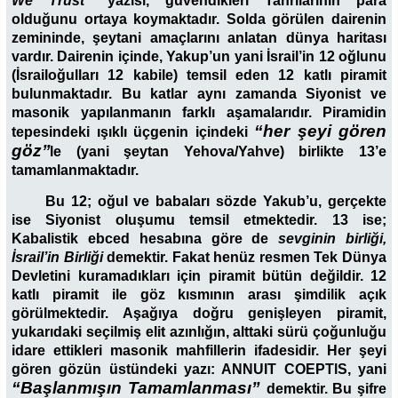
We Trust”
yazısı, güvendikleri Tanrılarının para
olduğunu ortaya koymaktadır. Solda görülen dairenin
zemininde, şeytani amaçlarını anlatan dünya haritası
vardır. Dairenin içinde, Yakup’un yani İsrail’in 12 oğlunu
(İsrailoğulları 12 kabile) temsil eden 12 katlı piramit
bulunmaktadır. Bu katlar aynı zamanda Siyonist ve
masonik yapılanmanın farklı aşamalarıdır. Piramidin
“her şeyi gören
tepesindeki ışıklı üçgenin içindeki
göz’’
le (yani şeytan Yehova/Yahve) birlikte 13’e
tamamlanmaktadır.
Bu 12; oğul ve babaları sözde Yakub’u, gerçekte
ise Siyonist oluşumu temsil etmektedir. 13 ise;
Kabalistik ebced hesabına göre de
sevginin birliği,
İsrail’in Birliği
demektir. Fakat henüz resmen Tek Dünya
Devletini kuramadıkları için piramit bütün değildir. 12
katlı piramit ile göz kısmının arası şimdilik açık
görülmektedir. Aşağıya doğru genişleyen piramit,
yukarıdaki seçilmiş elit azınlığın, alttaki sürü çoğunluğu
idare ettikleri masonik mahfillerin ifadesidir. Her şeyi
gören gözün üstündeki yazı: ANNUIT COEPTlS, yani
“Başlanmışın Tamamlanması”
demektir. Bu şifre