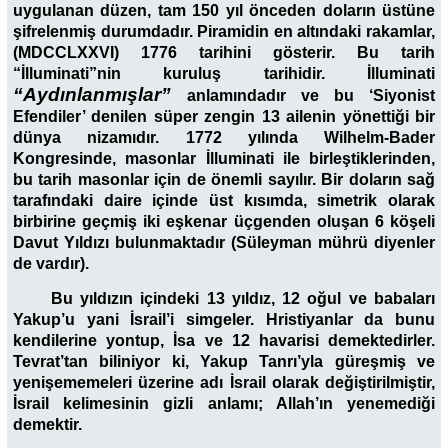
uygulanan düzen, tam 150 yıl önceden doların üstüne
şifrelenmiş durumdadır. Piramidin en altındaki rakamlar,
(MDCCLXXVI) 1776 tarihini gösterir. Bu tarih
“İlluminati”nin kuruluş tarihidir. İlluminati
“Aydınlanmışlar”
anlamındadır ve bu ‘Siyonist
Efendiler’ denilen süper zengin 13 ailenin yönettiği bir
dünya nizamıdır. 1772 yılında Wilhelm-Bader
Kongresinde, masonlar İlluminati ile birleştiklerinden,
bu tarih masonlar için de önemli sayılır. Bir doların sağ
tarafındaki daire içinde üst kısımda, simetrik olarak
birbirine geçmiş iki eşkenar üçgenden oluşan 6 köşeli
Davut Yıldızı bulunmaktadır (Süleyman mührü diyenler
de vardır).
Bu yıldızın içindeki 13 yıldız, 12 oğul ve babaları
Yakup’u yani İsrail’i simgeler. Hristiyanlar da bunu
kendilerine yontup, İsa ve 12 havarisi demektedirler.
Tevrat’tan biliniyor ki, Yakup Tanrı’yla güreşmiş ve
yenişememeleri üzerine adı İsrail olarak değiştirilmiştir,
İsrail kelimesinin gizli anlamı; Allah’ın yenemediği
demektir.