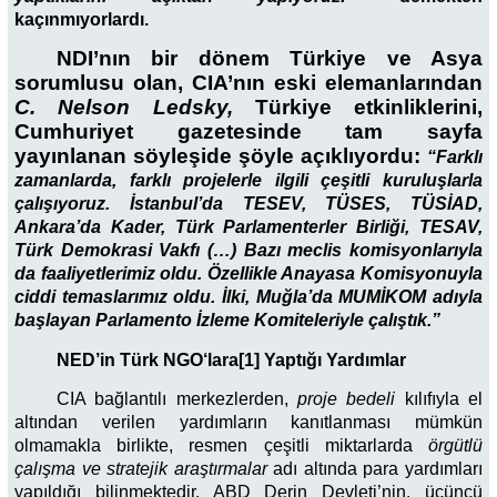
kaçınmıyorlardı.
NDI’nın bir dönem Türkiye ve Asya
sorumlusu olan, CIA’nın eski elemanlarından
C. Nelson Ledsky,
Türkiye etkinliklerini,
Cumhuriyet gazetesinde tam sayfa
yayınlanan söyleşide şöyle açıklıyordu:
“Farklı
zamanlarda, farklı projelerle ilgili çeşitli kuruluşlarla
çalışıyoruz. İstanbul’da TESEV, TÜSES, TÜSİAD,
Ankara’da Kader, Türk Parlamenterler Birliği, TESAV,
Türk Demokrasi Vakfı (…) Bazı meclis komisyonlarıyla
da faaliyetlerimiz oldu. Özellikle Anayasa Komisyonuyla
ciddi temaslarımız oldu. İlki, Muğla’da MUMİKOM adıyla
başlayan Parlamento İzleme Komiteleriyle çalıştık.”
NED’in Türk NGO
‘lara[1] Yaptığı Yardımlar
CIA bağlantılı merkezlerden,
proje bedeli
kılıfıyla el
altından verilen yardımların kanıtlanması mümkün
olmamakla birlikte, resmen çeşitli miktarlarda
örgütlü
çalışma ve stratejik araştırmalar
adı altında para yardımları
yapıldığı bilinmektedir. ABD Derin Devleti’nin, üçüncü