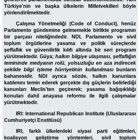
Türkiye’nin ve başka ülkelerin Milletvekilleri böyle
yönlendirilmektedir.
Çalışma Yönetmeliği (Code of Conduct), henüz
Parlamento gündemine gelmemekle birlikte programın
bir parçası niteliğindedir. NDI, Parlamento ve sivil
toplum örgütlerine yasama ve politik süreçlerde
şeffaflık ve güvenilirlik kılıfı altında bir seri program
yürütmektedir. Güya;
halkın bilgiye ulaşması, şeffaflığın
temininde medyanın rolü, yolsuzluğu en aza indirecek
şekilde bilgi işleme hürriyetinin kullanılması
bunların
bahanesidir. NDI ayrıca sözde, halkın kanunlara
katılımını temin ederek gerçekte dış güçlerin belirlediği
kanunları Meclis’ten geçirerek; yasama bağışıklılığı
konuları dahil anayasa reformu ile ilgili çalışmalar
yürütmektedir.
IRI: International Republican Institute (Uluslararası
Cumhuriyetçi Enstitüsü)
IRI, farklı ülkelerdeki siyasi parti eğitimleri,
koalisyon geliştirme yöntemleri, sivil toplum