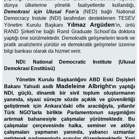
dünya ülkelerine yönelik faaliyetlerde kullandığı,
Demokrasi için Ulusal Fon’a
(NED) bağlı National
Democracy Instute (NDI) tarafından desteklenen TESEV
Yılmaz Argüden
Yönetim Kurulu Başkanı
‘in,
ünlü
RAND Şirketi’ne bağlı Rand Graduate School’da doktora
yaptığı öne sürülmektedir. Demokratik gelişmelerin teorik ve
pratik analizlerini yürütür ve demokratik gelişmeler üzerine
bilgi bankası olarak da hizmet verir.
NDI: National Democratic Institute (Ulusal
Demokrasi Enstitüsü)
Yönetim Kurulu Başkanlığını ABD Eski Dışişleri
Madeleine Albright
Bakanı Yahudi asıllı
‘ın yaptığı
NDI, güçlü, dinamik bir sivil toplum oluşturmanın
yanında, siyasi süreçte sözde açıklık ve güvenilirliği
geliştirmek için Ankara’daki ofis aracılığıyla, yıllardır
Türk NGO’larla birlikte
Parlamentonun saygınlığını
artırmak
bahanesiyle çalışmalar yürütmektedir. Bu
çalışmalar çerçevesinde halka, seminer ve atölye
çalışmaları yapmanın yanında, yabancı uzmanlar
getirterek parlamentoda sunular düzenlemektedir. Yani