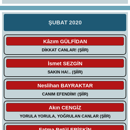
ŞUBAT 2020
Kâzım GÜLFİDAN
DİKKAT CANLAR! (ŞİİR)
İsmet SEZGİN
SAKIN HA!.. (ŞİİR)
Neslihan BAYRAKTAR
CANIM EFENDİM! (ŞİİR)
Akın CENGİZ
YORULA YORULA, YOĞRULAN CANLAR (ŞİİR)
Fatma Betül ERİŞKİN