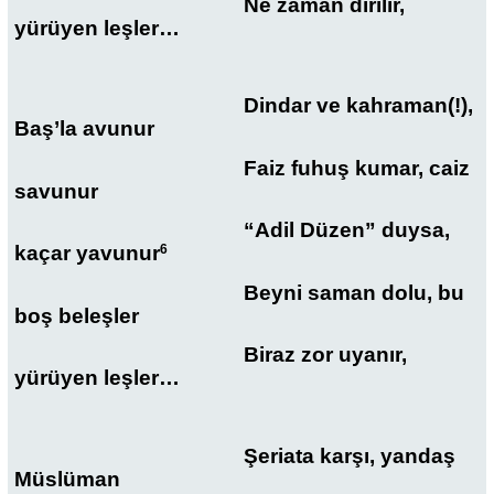
Ne zaman dirilir,
yürüyen leşler…
Dindar ve kahraman(!),
Baş’la avunur
Faiz fuhuş kumar, caiz
savunur
“Adil Düzen” duysa,
kaçar yavunur
6
Beyni saman dolu, bu
boş beleşler
Biraz zor uyanır,
yürüyen leşler…
Şeriata karşı, yandaş
Müslüman