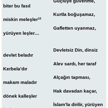
Güçlüye güvenme,
biter bu fasıl
Kurtla boğuşamaz,
miskin meleşler
10
Gafletten uyanmaz,
yürüyen leşler…
Devletsiz Din, dinsiz
devlet beladır
Alev sardı, her taraf
Kerbela’dır
Alçağın tapması,
makam maladır
Hak davadan kaçar,
dönek kalleşler
İslam’la dirilir, yürüyen