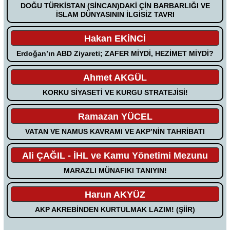
DOĞU TÜRKİSTAN (SİNCAN)DAKİ ÇİN BARBARLIĞI VE
İSLAM DÜNYASININ İLGİSİZ TAVRI
Hakan EKİNCİ
Erdoğan’ın ABD Ziyareti; ZAFER MİYDİ, HEZİMET MİYDİ?
Ahmet AKGÜL
KORKU SİYASETİ VE KURGU STRATEJİSİ!
Ramazan YÜCEL
VATAN VE NAMUS KAVRAMI VE AKP’NİN TAHRİBATI
Ali ÇAĞIL - İHL ve Kamu Yönetimi Mezunu
MARAZLI MÜNAFIKI TANIYIN!
Harun AKYÜZ
AKP AKREBİNDEN KURTULMAK LAZIM! (ŞİİR)