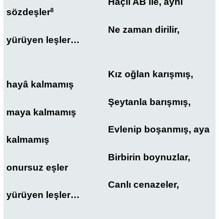
Haçlı AB ile, aynı
sözdeşler
8
Ne zaman dirilir,
yürüyen leşler…
Kız oğlan karışmış,
hayâ kalmamış
Şeytanla barışmış,
maya kalmamış
Evlenip boşanmış, aya
kalmamış
Birbirin boynuzlar,
onursuz eşler
Canlı cenazeler,
yürüyen leşler…