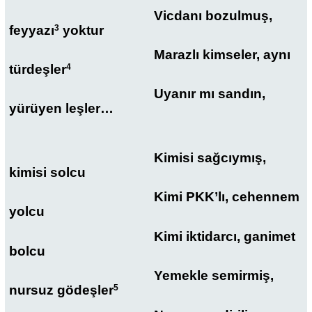
Vicdanı bozulmuş,
feyyazı
3
yoktur
Marazlı kimseler, aynı
türdeşler
4
Uyanır mı sandın,
yürüyen leşler…
Kimisi sağcıymış,
kimisi solcu
Kimi PKK’lı, cehennem
yolcu
Kimi iktidarcı, ganimet
bolcu
Yemekle semirmiş,
nursuz gödeşler
5