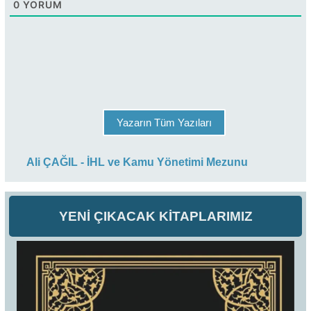
0
YORUM
Yazarın Tüm Yazıları
Ali ÇAĞIL - İHL ve Kamu Yönetimi Mezunu
YENİ ÇIKACAK KİTAPLARIMIZ