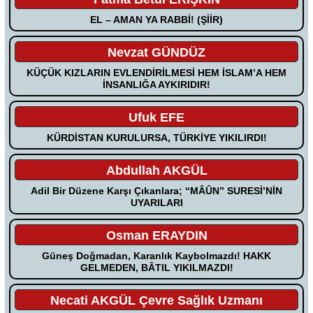
EL – AMAN YA RABBİ! (ŞİİR)
Nevzat GÜNDÜZ
KÜÇÜK KIZLARIN EVLENDİRİLMESİ HEM İSLAM’A HEM
İNSANLIĞA AYKIRIDIR!
Ufuk EFE
KÜRDİSTAN KURULURSA, TÜRKİYE YIKILIRDI!
Abdullah AKGÜL
Adil Bir Düzene Karşı Çıkanlara; “MÂÛN” SURESİ’NİN
UYARILARI
Osman ERAYDIN
Güneş Doğmadan, Karanlık Kaybolmazdı! HAKK
GELMEDEN, BÂTIL YIKILMAZDI!
Necati AKGÜL Çevre Sağlık Uzmanı