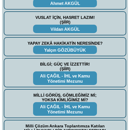
Ahmet AKGÜL
VUSLAT İÇİN, HASRET LAZIM!
(ŞİİR)
Vildan AKGÜL
YAPAY ZEKÂ HAKİKATİN NERESİNDE?
Yalçın GÖZÜBÜYÜK
BİLGİ; GÜÇ VE İZZETTİR!
(ŞİİR)
Ali ÇAĞIL - İHL ve Kamu
Yönetimi Mezunu
MİLLİ GÖRÜŞ, GÖMLEĞİMİZ Mİ;
YOKSA KİMLİĞİMİZ Mİ?
Ali ÇAĞIL - İHL ve Kamu
Yönetimi Mezunu
Milli Çözüm Ankara Toplantımıza Katılan