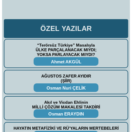
ÖZEL YAZILAR
“Terörsüz Türkiye” Masalıyla
ÜLKE PARÇALANACAK MIYDI;
YOKSA PARLAYACAK MIYDI?
Ahmet AKGÜL
AĞUSTOS ZAFER AYIDIR
(ŞİİR)
Osman Nuri ÇELİK
Akıl ve Vicdan Ehlinin
MİLLİ ÇÖZÜM MAKALESİ TAKDİRİ
Osman ERAYDIN
HAYATIN METAFİZİKİ VE RÜ’YALARIN MERTEBELERİ