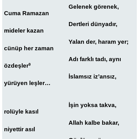
Gelenek görenek,
Cuma Ramazan
Dertleri dünyadır,
mideler kazan
Yalan der, haram yer;
cünüp her zaman
Adı farklı tadı, aynı
özdeşler
9
İslamsız iz’ansız,
yürüyen leşler…
İşin yoksa takva,
rolüyle kasıl
Allah kalbe bakar,
niyettir asıl