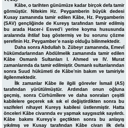
Kâbe, o tarihten günümüze kadar birçok defa tamir
görmüştür. Nitekim Hz. Peygamberin büyük dedesi
Kusay zamanında tamir edilen Kâbe, Hz. Peygamberin
(SAV) gençliğinde de Kureyş tarafından tamir edilmiş
bu arada Hacer-i Esved’i yerine koyma hususunda
aralarında ihtilaf baş göstermiş ve bu sorunu çözme
şerefinin Hz. Peygamber’e nasip olduğu bilinmektedir.
Daha sonra Abdullah b. Zübeyr zamanında, Emevî
hükümdarlarından Abdülmelik zamanında tamir edilen
Kâbe Osmanlı Sultanları I. Ahmed ve IV. Murat
zamanlarında da tamir edilmiştir. Osmanlı sultanlarından
sonra Suud hükümeti de Kâbe’nin bakım ve tamiriyle
ilgilenmektedir.
İlk zamanlar Kâbe ile ilgili görevler İsmail (AS)
tarafından yürütülmüştür. Ardından onun oğluna
geçmiş, sonra Cürhümîlere ve daha sonraları çeşitli
kabilelere geçerek sık sık el değiştirdikten sonra bu
vazifeleri nihayet Kureyş kabilesi üstlenmiştir. Hatta
önceleri Kâbe civarında ev yapmak saygısızlık sayılırdı.
Kâbe bakımı Kureyş’e geçtikten sonra bu anlayış
yıkılmış ve Kusay tarafından Kâbe civarı ilk defa