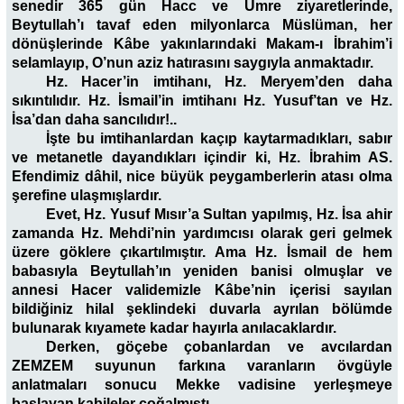
senedir 365 gün Hacc ve Umre ziyaretlerinde,
Beytullah’ı tavaf eden milyonlarca Müslüman, her
dönüşlerinde Kâbe yakınlarındaki Makam-ı İbrahim’i
selamlayıp, O’nun aziz hatırasını saygıyla anmaktadır.
Hz. Hacer’in imtihanı, Hz. Meryem’den daha
sıkıntılıdır. Hz. İsmail’in imtihanı Hz. Yusuf’tan ve Hz.
İsa’dan daha sancılıdır!..
İşte bu imtihanlardan kaçıp kaytarmadıkları, sabır
ve metanetle dayandıkları içindir ki, Hz. İbrahim AS.
Efendimiz dâhil, nice büyük peygamberlerin atası olma
şerefine ulaşmışlardır.
Evet, Hz. Yusuf Mısır’a Sultan yapılmış, Hz. İsa ahir
zamanda Hz. Mehdi’nin yardımcısı olarak geri gelmek
üzere göklere çıkartılmıştır. Ama Hz. İsmail de hem
babasıyla Beytullah’ın yeniden banisi olmuşlar ve
annesi Hacer validemizle Kâbe’nin içerisi sayılan
bildiğiniz hilal şeklindeki duvarla ayrılan bölümde
bulunarak kıyamete kadar hayırla anılacaklardır.
Derken, göçebe çobanlardan ve avcılardan
ZEMZEM suyunun farkına varanların övgüyle
anlatmaları sonucu Mekke vadisine yerleşmeye
başlayan kabileler çoğalmıştı.