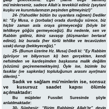
mü’minlerseniz, sadece Allah’a tevekkül ediniz (şeytani
kuşku ve kuruntularınızın peşinden gitmeyiniz!)”
24- (Yahudiler bütün bu uyarılara rağmen) Dediler
ki: “Ey Musa, o (zorbalar) orada durduğu sürece, biz
hiçbir zaman asla oraya girmeyeceğiz (böyle bir
tehlikeye göğüs germeyeceğiz). Bu nedenle, sen ve
Rabbin gidiniz, ikiniz savaşıp (düşmanları bertaraf
ediniz), biz burada (her türlü tehlike ve tecavüzden
uzak) durup (bekleyeceğiz).”
25- (Bunun üzerine Hz. Musa) Dedi ki: “Ey Rabbim
(görüyor ve biliyorsun ki) ben gerçekten, kendi
nefsimden ve kardeşimden başkasına malik değilim
(sözümü geçirememekteyim). Öyle ise, bizimle bu
fasıklar (ve sapkınlar) topluluğunun arasını ayır(manı
dilerim).”
Sadık ve sağlam mü’minlerin ise, sonsuz
ve kusursuz saadet kapısı ölümle
açılmaktadır:
Bu müjdeler Fussilet Suresinde şöyle
anlatılmaktadır:
30- Şüphesiz
: “Bizim Rabbimiz Allah’tır” deyip