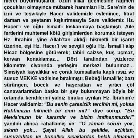
hicret buyurmuşlardı. Uzun yıllar geçmesine rağmen
çocukları olmayınca mübarek hanımları Hz. Sare’nin de
izni ve teşvikiyle Hacer validemizle evlenince; fıtrat
damarı ve şeytanın kışkırtmasıyla Sare validemiz Hz.
Hacer’i ve oğlu İsmail’i kıskanmaya başlamıştı. Aile
fertlerini muhtemel kötü girişimlerden korumak isteyen
Hz. İbrahim, yine Allah’tan aldığı hikmetli bir işaret
üzerine, eşi Hz. Hacer’i ve sevgili oğlu Hz. İsmail’i alıp
Hicaz bölgesine götürerek; tabiri caizse, kuş uçmaz,
kervan konaklamaz… Dört tarafından yüzlerce
kilometre civarında yerleşim merkezi bulunmaz…
Simsiyah kayalıklar ve çorak kumsallarla kaplı ıssız ve
susuz MEKKE vadisine bırakmıştı. Bebeği İsmail’le; bazı
sürüngen, böcek ve haşerattan ve yırtıcı çöl
canavarlarından başka bir şey bulunmayan böyle bir
ortamda kendilerini yalnız bırakıp ayrılan Hz. İbrahim’e
Hacer validemiz:
“Bu senin çaresizlik tercihin mi, yoksa
Rabbimizin hikmetli bir emri mi?”
diye sorup,
“Bu
Mevla’mızın bir kararıdır ve bizim imtihanımızdır!”
yanıtını alınca rahatlamış ve:
“O zaman sorun yok,
sıkıntı yok… Şayet Allah bu şekilde, açlıktan,
susuzluktan ve bunaltıcı sıcaklardan helak olmamızı