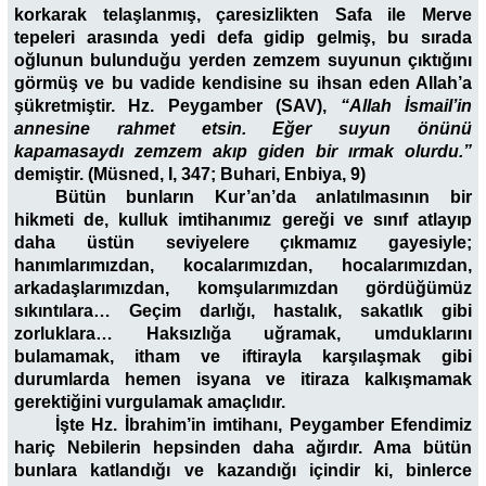
korkarak telaşlanmış, çaresizlikten Safa ile Merve
tepeleri arasında yedi defa gidip gelmiş, bu sırada
oğlunun bulunduğu yerden zemzem suyunun çıktığını
görmüş ve bu vadide kendisine su ihsan eden Allah’a
şükretmiştir. Hz. Peygamber (SAV),
“Allah İsmail’in
annesine rahmet etsin. Eğer suyun önünü
kapamasaydı zemzem akıp giden bir ırmak olurdu.”
demiştir. (Müsned, I, 347; Buhari, Enbiya, 9)
Bütün bunların Kur’an’da anlatılmasının bir
hikmeti de, kulluk imtihanımız gereği ve sınıf atlayıp
daha üstün seviyelere çıkmamız gayesiyle;
hanımlarımızdan, kocalarımızdan, hocalarımızdan,
arkadaşlarımızdan, komşularımızdan gördüğümüz
sıkıntılara… Geçim darlığı, hastalık, sakatlık gibi
zorluklara… Haksızlığa uğramak, umduklarını
bulamamak, itham ve iftirayla karşılaşmak gibi
durumlarda hemen isyana ve itiraza kalkışmamak
gerektiğini vurgulamak amaçlıdır.
İşte Hz. İbrahim’in imtihanı, Peygamber Efendimiz
hariç Nebilerin hepsinden daha ağırdır. Ama bütün
bunlara katlandığı ve kazandığı içindir ki, binlerce