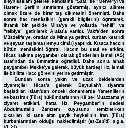
aleyhisselam gelerek, kendisine “Safâ” ile “Merve”yi ve
Harem-i Şerif’in sınırlarını göstermiş, ayırıcı alâmet
olmak üzere de birer taş dikmesini önermişti. Daha
sonra hac menâsikini (gerekli bilgilerini) öğreterek,
ihramlı bir şekilde Mina’ya ve yollarda “tehlîl” ve
“telbiye” getirilerek Arafat’a varıldı. Vakfe’den sonra
Müzdelife’ye, oradan da Mina’ya getirdi, kurban kestirdi
ve şeytan taşlama (remyu cimâr) yaptırdı. Kısaca haccın
bütün menâsikini öğretti. Haccın bu usul ve erkânı,
Hicaz halkına peygamber olarak gönderilen İsmail (AS)
tarafından da ümmetine öğretildi. Daha sonra İshak
peygamber Mekke’ye gelerek, büyük kardeşi Hz. İsmail
ile birlikte Hacc görevini yerine getirmiştir.
Bundan sonra yakın ve uzak beldelerden
ziyaretçiler Hicaz’a gelerek Beytullah’ı ziyarete
başladılar. İslam’dan önceki dönemlerde Yemenlilerin
ve bazı İran (Fürs) hükümdarlarının Kâ’be-i Muazzama’yı
ziyaret ettikleri, hatta Hz. Peygamber’in dedesi
Abdulmuttalib Zemzem kuyusunu temizletirken
çıkarılan iki tane altın geyik heykelinin İran (Fürs)
kurbanlarından olduğu nakledilmiştir (ez-Zebîdî, a.g.e,
VI, 21).