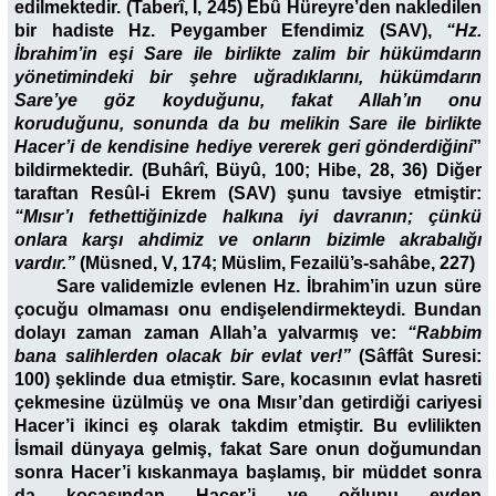
edilmektedir. (Taberî, I, 245) Ebû Hüreyre’den nakledilen
bir hadiste Hz. Peygamber Efendimiz (SAV),
“Hz.
İbrahim’in eşi Sare ile birlikte zalim bir hükümdarın
yönetimindeki bir şehre uğradıklarını, hükümdarın
Sare’ye göz koyduğunu, fakat Allah’ın onu
koruduğunu, sonunda da bu melikin Sare ile birlikte
Hacer’i de kendisine hediye vererek geri gönderdiğini
”
bildirmektedir. (Buhârî, Büyû, 100; Hibe, 28, 36) Diğer
taraftan Resûl-i Ekrem (SAV) şunu tavsiye etmiştir:
“Mısır’ı fethettiğinizde halkına iyi davranın; çünkü
onlara karşı ahdimiz ve onların bizimle akrabalığı
vardır.”
(Müsned, V, 174; Müslim, Fezailü’s-sahâbe, 227)
Sare validemizle evlenen Hz. İbrahim’in uzun süre
çocuğu olmaması onu endişelendirmekteydi. Bundan
dolayı zaman zaman Allah’a yalvarmış ve:
“Rabbim
bana salihlerden olacak bir evlat ver!”
(Sâffât Suresi:
100) şeklinde dua etmiştir. Sare, kocasının evlat hasreti
çekmesine üzülmüş ve ona Mısır’dan getirdiği cariyesi
Hacer’i ikinci eş olarak takdim etmiştir. Bu evlilikten
İsmail dünyaya gelmiş, fakat Sare onun doğumundan
sonra Hacer’i kıskanmaya başlamış, bir müddet sonra
da kocasından Hacer’i ve oğlunu evden