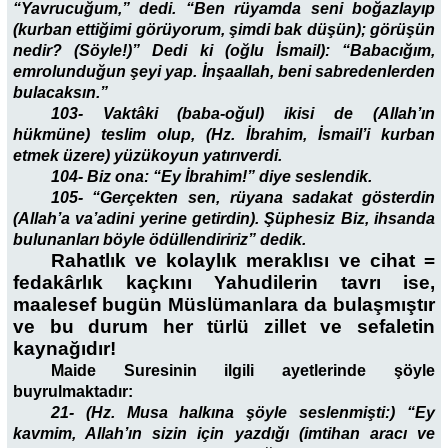
“Yavrucuğum,” dedi. “Ben rüyamda seni boğazlayıp
(kurban ettiğimi görüyorum, şimdi bak düşün); görüşün
nedir?
(Söyle!)
”
Dedi ki (oğlu İsmail): “Babacığım,
emrolunduğun şeyi yap. İnşaallah, beni sabredenlerden
bulacaksın.”
103- Vaktâki (baba-oğul) ikisi de (Allah’ın
hükmüne) teslim olup, (Hz. İbrahim, İsmail’i kurban
etmek üzere) yüzükoyun yatırıverdi.
104- Biz ona: “Ey İbrahim!” diye seslendik.
105- “Gerçekten sen, rüyana sadakat gösterdin
(Allah’a va’adini yerine getirdin). Şüphesiz Biz, ihsanda
bulunanları böyle ödüllendiririz” dedik.
Rahatlık ve kolaylık meraklısı ve cihat =
fedakârlık kaçkını Yahudilerin tavrı ise,
maalesef bugün Müslümanlara da bulaşmıştır
ve bu durum her türlü zillet ve sefaletin
kaynağıdır!
Maide Suresinin ilgili ayetlerinde şöyle
buyrulmaktadır:
21- (Hz. Musa halkına şöyle seslenmişti:) “Ey
kavmim, Allah’ın sizin için yazdığı (imtihan aracı ve