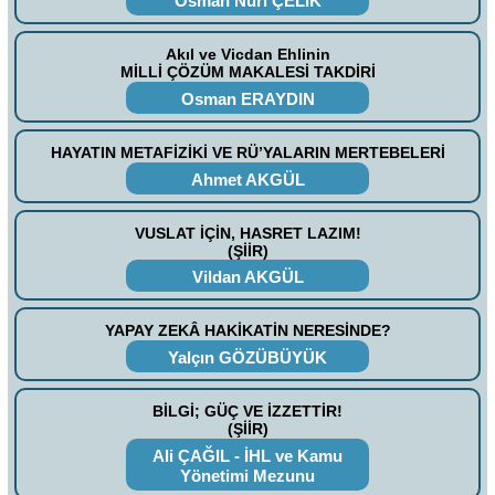
Osman Nuri ÇELİK
Akıl ve Vicdan Ehlinin
MİLLİ ÇÖZÜM MAKALESİ TAKDİRİ
Osman ERAYDIN
HAYATIN METAFİZİKİ VE RÜ’YALARIN MERTEBELERİ
Ahmet AKGÜL
VUSLAT İÇİN, HASRET LAZIM!
(ŞİİR)
Vildan AKGÜL
YAPAY ZEKÂ HAKİKATİN NERESİNDE?
Yalçın GÖZÜBÜYÜK
BİLGİ; GÜÇ VE İZZETTİR!
(ŞİİR)
Ali ÇAĞIL - İHL ve Kamu
Yönetimi Mezunu