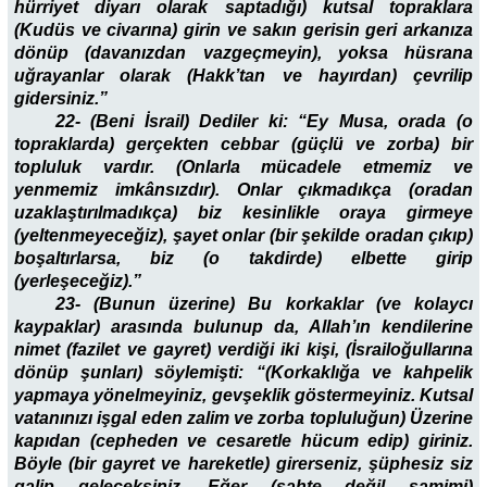
hürriyet diyarı olarak saptadığı) kutsal topraklara
(Kudüs ve civarına) girin ve sakın gerisin geri arkanıza
dönüp (davanızdan vazgeçmeyin), yoksa hüsrana
uğrayanlar olarak (Hakk’tan ve hayırdan) çevrilip
gidersiniz.”
22- (Beni İsrail) Dediler ki: “Ey Musa, orada (o
topraklarda) gerçekten cebbar (güçlü ve zorba) bir
topluluk vardır. (Onlarla mücadele etmemiz ve
yenmemiz imkânsızdır). Onlar çıkmadıkça (oradan
uzaklaştırılmadıkça) biz kesinlikle oraya girmeye
(yeltenmeyeceğiz), şayet onlar (bir şekilde oradan çıkıp)
boşaltırlarsa, biz (o takdirde) elbette girip
(yerleşeceğiz).”
23- (Bunun üzerine) Bu korkaklar (ve kolaycı
kaypaklar) arasında bulunup da, Allah’ın kendilerine
nimet (fazilet ve gayret) verdiği iki kişi, (İsrailoğullarına
dönüp şunları) söylemişti: “(Korkaklığa ve kahpelik
yapmaya yönelmeyiniz, gevşeklik göstermeyiniz. Kutsal
vatanınızı işgal eden zalim ve zorba topluluğun) Üzerine
kapıdan (cepheden ve cesaretle hücum edip) giriniz.
Böyle (bir gayret ve hareketle) girerseniz, şüphesiz siz
galip geleceksiniz. Eğer (sahte değil samimi)