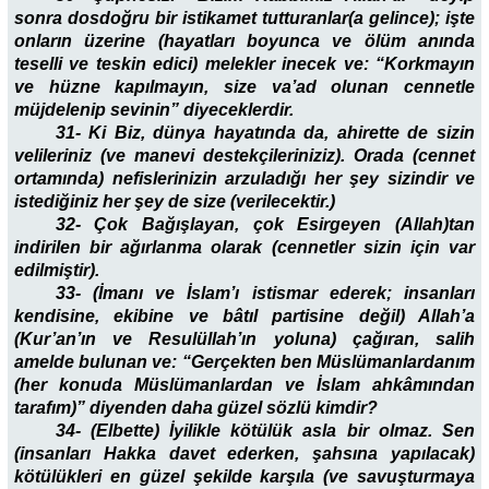
sonra dosdoğru bir istikamet tutturanlar(a gelince); işte
onların üzerine (hayatları boyunca ve ölüm anında
teselli ve teskin edici) melekler inecek ve: “Korkmayın
ve hüzne kapılmayın, size va’ad olunan cennetle
müjdelenip sevinin” diyeceklerdir.
31- Ki Biz, dünya hayatında da, ahirette de sizin
velileriniz (ve manevi destekçileriniziz). Orada (cennet
ortamında) nefislerinizin arzuladığı her şey sizindir ve
istediğiniz her şey de size (verilecektir.)
32- Çok Bağışlayan, çok Esirgeyen (Allah)tan
indirilen bir ağırlanma olarak (cennetler sizin için var
edilmiştir).
33- (İmanı ve İslam’ı istismar ederek; insanları
kendisine, ekibine ve bâtıl partisine değil) Allah’a
(Kur’an’ın ve Resulüllah’ın yoluna) çağıran, salih
amelde bulunan ve: “Gerçekten ben Müslümanlardanım
(her konuda Müslümanlardan ve İslam ahkâmından
tarafım)” diyenden daha güzel sözlü kimdir?
34- (Elbette) İyilikle kötülük asla bir olmaz. Sen
(insanları Hakka davet ederken, şahsına yapılacak)
kötülükleri en güzel şekilde karşıla (ve savuşturmaya