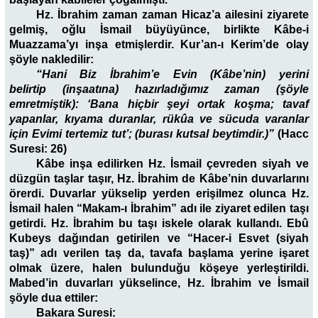
Hz. İbrahim zaman zaman Hicaz’a ailesini ziyarete
gelmiş, oğlu İsmail büyüyünce, birlikte Kâbe-i
Muazzama’yı inşa etmişlerdir. Kur’an-ı Kerim’de olay
şöyle nakledilir:
“Hani Biz İbrahim’e Evin (Kâbe’nin) yerini
belirtip (inşaatına) hazırladığımız zaman (şöyle
emretmiştik): ‘Bana hiçbir şeyi ortak koşma; tavaf
yapanlar, kıyama duranlar, rükûa ve sücuda varanlar
için Evimi tertemiz tut’; (burası kutsal beytimdir.)”
(Hacc
Suresi: 26)
Kâbe inşa edilirken Hz. İsmail çevreden siyah ve
düzgün taşlar taşır, Hz. İbrahim de Kâbe’nin duvarlarını
örerdi. Duvarlar yükselip yerden erişilmez olunca Hz.
İsmail halen “Makam-ı İbrahim” adı ile ziyaret edilen taşı
getirdi. Hz. İbrahim bu taşı iskele olarak kullandı. Ebû
Kubeys dağından getirilen ve “Hacer-i Esvet (siyah
taş)” adı verilen taş da, tavafa başlama yerine işaret
olmak üzere, halen bulunduğu köşeye yerleştirildi.
Mabed’in duvarları yükselince, Hz. İbrahim ve İsmail
şöyle dua ettiler:
Bakara Suresi: