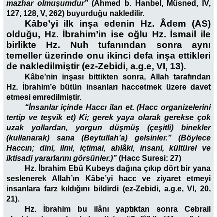
mazhar olmuşumdur”
(Ahmed b. Hanbel, Müsned, IV,
127, 128, V, 262) buyurduğu nakledilir.
Kâbe’yi ilk inşa edenin Hz. Âdem (AS)
olduğu, Hz. İbrahim’in ise oğlu Hz. İsmail ile
birlikte Hz. Nuh tufanından sonra aynı
temeller üzerinde onu ikinci defa inşa ettikleri
de nakledilmiştir (ez-Zebidi, a.g.e, VI, 13).
Kâbe’nin inşası bittikten sonra, Allah tarafından
Hz. İbrahim’e bütün insanları haccetmek üzere davet
etmesi emredilmiştir.
“İnsanlar içinde Haccı ilan et. (Hacc organizelerini
tertip ve teşvik et) Ki; gerek yaya olarak gerekse çok
uzak yollardan, yorgun düşmüş (çeşitli) binekler
(kullanarak) sana (Beytullah’a) gelsinler.” (Böylece
Haccın; dini, ilmi, içtimai, ahlâki, insani, kültürel ve
iktisadi yararlarını görsünler.)
”
(Hacc Suresi: 27)
Hz. İbrahim Ebû Kubeys dağına çıkıp dört bir yana
seslenerek Allah’ın Kâbe’yi hacc ve ziyaret etmeyi
insanlara farz kıldığını bildirdi (ez-Zebidi, a.g.e, VI, 20,
21).
Hz. İbrahim bu ilânı yaptıktan sonra Cebrail