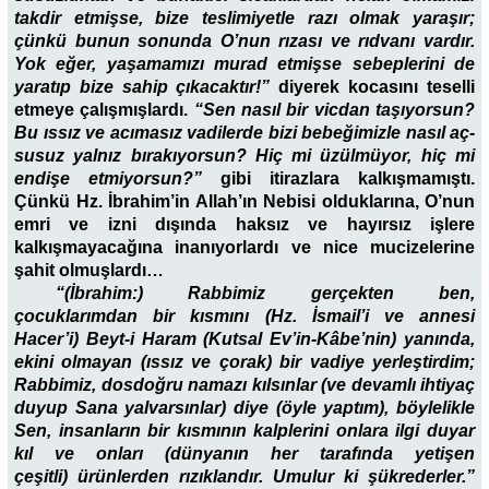
takdir etmişse, bize teslimiyetle razı olmak yaraşır;
çünkü bunun sonunda O’nun rızası ve rıdvanı vardır.
Yok eğer, yaşamamızı murad etmişse sebeplerini de
yaratıp bize sahip çıkacaktır!”
diyerek kocasını teselli
etmeye çalışmışlardı.
“Sen nasıl bir vicdan taşıyorsun?
Bu ıssız ve acımasız vadilerde bizi bebeğimizle nasıl aç-
susuz yalnız bırakıyorsun? Hiç mi üzülmüyor, hiç mi
endişe etmiyorsun?”
gibi itirazlara kalkışmamıştı.
Çünkü Hz. İbrahim’in Allah’ın Nebisi olduklarına, O’nun
emri ve izni dışında haksız ve hayırsız işlere
kalkışmayacağına inanıyorlardı ve nice mucizelerine
şahit olmuşlardı…
“(İbrahim:) Rabbimiz gerçekten ben,
çocuklarımdan bir kısmını (Hz. İsmail’i ve annesi
Hacer’i) Beyt-i Haram (Kutsal Ev’in-Kâbe’nin) yanında,
ekini olmayan (ıssız ve çorak) bir vadiye yerleştirdim;
Rabbimiz, dosdoğru namazı kılsınlar (ve devamlı ihtiyaç
duyup Sana yalvarsınlar) diye (öyle yaptım), böylelikle
Sen, insanların bir kısmının kalplerini onlara ilgi duyar
kıl ve onları (dünyanın her tarafında yetişen
çeşitli) ürünlerden rızıklandır. Umulur ki şükrederler.”