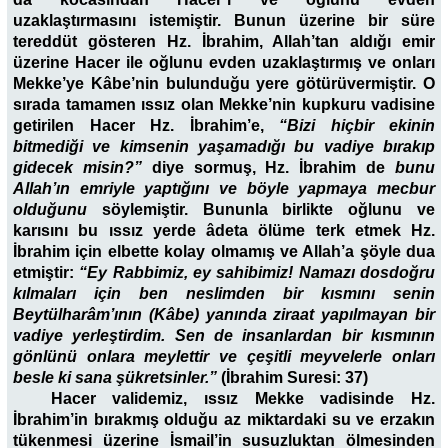
uzaklaştırmasını istemiştir. Bunun üzerine bir süre
tereddüt gösteren Hz. İbrahim, Allah’tan aldığı emir
üzerine Hacer ile oğlunu evden uzaklaştırmış ve onları
Mekke’ye Kâbe’nin bulunduğu yere götürüvermiştir. O
sırada tamamen ıssız olan Mekke’nin kupkuru vadisine
getirilen Hacer Hz. İbrahim’e,
“Bizi hiçbir ekinin
bitmediği ve kimsenin yaşamadığı bu vadiye bırakıp
gidecek misin?”
diye sormuş, Hz. İbrahim de
bunu
Allah’ın emriyle yaptığını ve böyle yapmaya mecbur
olduğunu
söylemiştir. Bununla birlikte oğlunu ve
karısını bu ıssız yerde âdeta ölüme terk etmek Hz.
İbrahim için elbette kolay olmamış ve Allah’a şöyle dua
etmiştir:
“Ey Rabbimiz, ey sahibimiz! Namazı dosdoğru
kılmaları için ben neslimden bir kısmını senin
Beytülharâm’ının (Kâbe) yanında ziraat yapılmayan bir
vadiye yerleştirdim. Sen de insanlardan bir kısmının
gönlünü onlara meylettir ve çeşitli meyvelerle onları
besle ki sana şükretsinler.”
(İbrahim Suresi: 37)
Hacer validemiz, ıssız Mekke vadisinde Hz.
İbrahim’in bırakmış olduğu az miktardaki su ve erzakın
tükenmesi üzerine İsmail’in susuzluktan ölmesinden