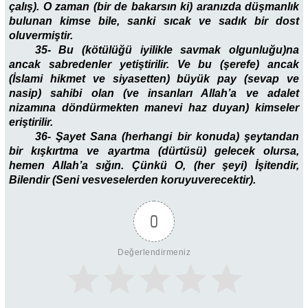
çalış). O zaman (bir de bakarsın ki) aranızda düşmanlık
bulunan kimse bile, sanki sıcak ve sadık bir dost
oluvermiştir.
35- Bu (kötülüğü iyilikle savmak olgunluğu)na
ancak sabredenler yetiştirilir. Ve bu (şerefe) ancak
(İslami hikmet ve siyasetten) büyük pay (sevap ve
nasip) sahibi olan (ve insanları Allah’a ve adalet
nizamına döndürmekten manevi haz duyan) kimseler
eriştirilir.
36- Şayet Sana (herhangi bir konuda) şeytandan
bir kışkırtma ve ayartma (dürtüsü) gelecek olursa,
hemen Allah’a sığın. Çünkü O, (her şeyi) İşitendir,
Bilendir (Seni
vesveselerden koruyuverecektir
).
0
Değerlendirmeniz