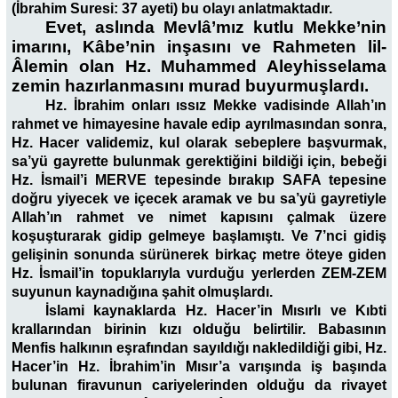
(İbrahim Suresi: 37 ayeti) bu olayı anlatmaktadır.
Evet, aslında Mevlâ’mız kutlu Mekke’nin
imarını, Kâbe’nin inşasını ve Rahmeten lil-
Âlemin olan Hz. Muhammed Aleyhisselama
zemin hazırlanmasını murad buyurmuşlardı.
Hz. İbrahim onları ıssız Mekke vadisinde Allah’ın
rahmet ve himayesine havale edip ayrılmasından sonra,
Hz. Hacer validemiz, kul olarak sebeplere başvurmak,
sa’yü gayrette bulunmak gerektiğini bildiği için, bebeği
Hz. İsmail’i MERVE tepesinde bırakıp SAFA tepesine
doğru yiyecek ve içecek aramak ve bu sa’yü gayretiyle
Allah’ın rahmet ve nimet kapısını çalmak üzere
koşuşturarak gidip gelmeye başlamıştı. Ve 7’nci gidiş
gelişinin sonunda sürünerek birkaç metre öteye giden
Hz. İsmail’in topuklarıyla vurduğu yerlerden ZEM-ZEM
suyunun kaynadığına şahit olmuşlardı.
İslami kaynaklarda Hz. Hacer’in Mısırlı ve Kıbti
krallarından birinin kızı olduğu belirtilir. Babasının
Menfis halkının eşrafından sayıldığı nakledildiği gibi, Hz.
Hacer’in Hz. İbrahim’in Mısır’a varışında iş başında
bulunan firavunun cariyelerinden olduğu da rivayet