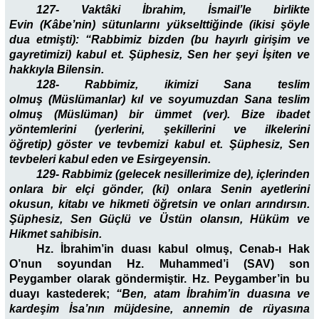
127- Vaktâki İbrahim, İsmail’le birlikte
Evin (Kâbe’nin) sütunlarını yükselttiğinde (ikisi şöyle
dua etmişti): “Rabbimiz bizden (bu hayırlı girişim ve
gayretimizi) kabul et. Şüphesiz, Sen her şeyi İşiten ve
hakkıyla Bilensin.
128- Rabbimiz, ikimizi Sana teslim
olmuş (Müslümanlar) kıl ve soyumuzdan Sana teslim
olmuş (Müslüman) bir ümmet (ver). Bize ibadet
yöntemlerini (yerlerini, şekillerini ve ilkelerini
öğretip) göster ve tevbemizi kabul et. Şüphesiz, Sen
tevbeleri kabul eden ve Esirgeyensin.
129- Rabbimiz (gelecek nesillerimize de), içlerinden
onlara bir elçi gönder, (ki) onlara Senin ayetlerini
okusun, kitabı ve hikmeti öğretsin ve onları arındırsın.
Şüphesiz, Sen Güçlü ve Üstün olansın, Hüküm ve
Hikmet sahibisin.
Hz. İbrahim’in duası kabul olmuş, Cenab-ı Hak
O’nun soyundan Hz. Muhammed’i (SAV) son
Peygamber olarak göndermiştir. Hz. Peygamber’in bu
duayı kastederek;
“Ben, atam İbrahim’in duasına ve
kardeşim İsa’nın müjdesine, annemin de rüyasına