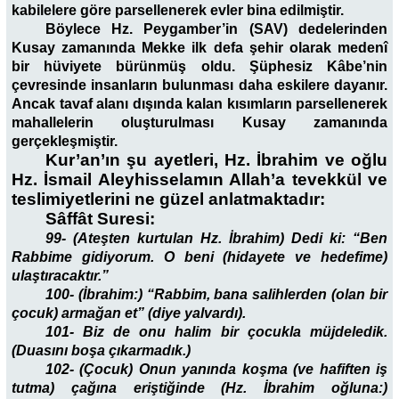
kabilelere göre parsellenerek evler bina edilmiştir.
Böylece Hz. Peygamber’in (SAV) dedelerinden
Kusay zamanında Mekke ilk defa şehir olarak medenî
bir hüviyete bürünmüş oldu. Şüphesiz Kâbe’nin
çevresinde insanların bulunması daha eskilere dayanır.
Ancak tavaf alanı dışında kalan kısımların parsellenerek
mahallelerin oluşturulması Kusay zamanında
gerçekleşmiştir.
Kur’an’ın şu ayetleri, Hz. İbrahim ve oğlu
Hz. İsmail Aleyhisselamın Allah’a tevekkül ve
teslimiyetlerini ne güzel anlatmaktadır:
Sâffât Suresi:
99- (Ateşten kurtulan Hz. İbrahim) Dedi ki: “Ben
Rabbime gidiyorum. O beni (hidayete ve hedefime)
ulaştıracaktır.”
100- (İbrahim:) “Rabbim, bana salihlerden (olan bir
çocuk) armağan et” (diye yalvardı).
101- Biz de onu halim bir çocukla müjdeledik.
(Duasını boşa çıkarmadık.)
102- (Çocuk) Onun yanında koşma (ve hafiften iş
tutma) çağına eriştiğinde (Hz. İbrahim oğluna:)