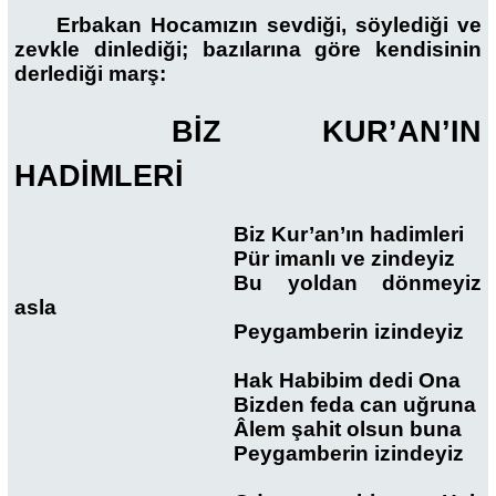
Erbakan Hocamızın sevdiği, söylediği ve
zevkle dinlediği; bazılarına göre kendisinin
derlediği marş:
BİZ KUR’AN’IN
HADİMLERİ
Biz Kur’an’ın hadimleri
Pür imanlı ve zindeyiz
Bu yoldan dönmeyiz
asla
Peygamberin izindeyiz
Hak Habibim dedi Ona
Bizden feda can uğruna
Âlem şahit olsun buna
Peygamberin izindeyiz