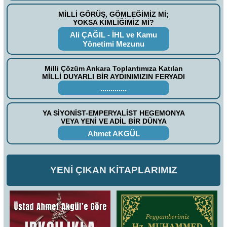
MİLLİ GÖRÜŞ, GÖMLEĞİMİZ Mİ;
YOKSA KİMLİĞİMİZ Mİ?
Ali ÇAĞIL - İHL ve Kamu
Yönetimi Mezunu
Milli Çözüm Ankara Toplantımıza Katılan
MİLLİ DUYARLI BİR AYDINIMIZIN FERYADI
.............
YA SİYONİST-EMPERYALİST HEGEMONYA
VEYA YENİ VE ADİL BİR DÜNYA
Ahmet AKGÜL
YENİ ÇIKAN KİTAPLARIMIZ