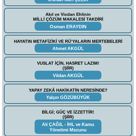
Akıl ve Vicdan Ehlinin
MİLLİ ÇÖZÜM MAKALESİ TAKDİRİ
Osman ERAYDIN
HAYATIN METAFİZİKİ VE RÜ’YALARIN MERTEBELERİ
Ahmet AKGÜL
VUSLAT İÇİN, HASRET LAZIM!
(ŞİİR)
Vildan AKGÜL
YAPAY ZEKÂ HAKİKATİN NERESİNDE?
Yalçın GÖZÜBÜYÜK
BİLGİ; GÜÇ VE İZZETTİR!
(ŞİİR)
Ali ÇAĞIL - İHL ve Kamu
Yönetimi Mezunu