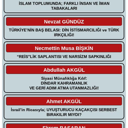
İSLAM TOPLUMUNDA; FARKLI İNSAN VE İMAN
TABAKALARI
Nevzat GÜNDÜZ
TÜRKİYE’NİN BAŞ BELASI: DİN İSTİSMARCILIĞI ve TÜRK
IRKÇILIĞI!
Necmettin Musa BİŞKİN
“REİS”LİK SAPLANTISI VE NARSİZM SAPKINLIĞI
Abdullah AKGÜL
Siyasi Münafıklığa Kılıf:
DİNDAR KAHRAMANLIK
VE GERİ ADIM ATMA UTANMAZLIĞI!
Ahmet AKGÜL
İsrail’in Ricasıyla; UYUŞTURUCU KAÇAKÇISI SERBEST
BIRAKILIR MIYDI?
Ekrem BAŞARAN