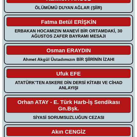
ÖLÜMÜMÜ DUYAN AĞLAR (ŞİİR)
Fatma Betül ERİŞKİN
ERBAKAN HOCAMIZIN MANEVİ BİR ORTAMDAKİ, 30
AĞUSTOS ZAFER BAYRAMI MESAJI
Osman ERAYDIN
Ahmet Akgül Üstadımızın BİR ŞİİRİNİN İZAHI
Ufuk EFE
ATATÜRK’TEN ASKERE DİN DERSİ KİTABI VE CİHAD
ANLAYIŞI
Orhan ATAY - E. Türk Harb-İş Sendikası
Gn.Bşk.
SİYASİ SORUMSUZLUĞUN CEZASI
Akın CENGİZ