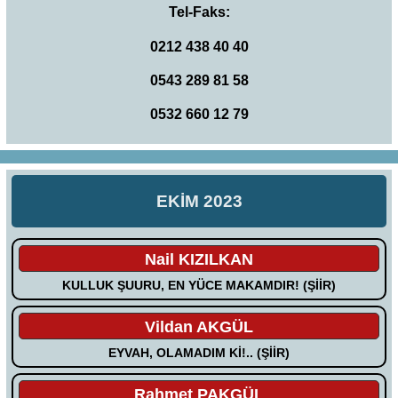
Tel-Faks:
0212 438 40 40
0543 289 81 58
0532 660 12 79
EKİM 2023
Nail KIZILKAN
KULLUK ŞUURU, EN YÜCE MAKAMDIR! (ŞİİR)
Vildan AKGÜL
EYVAH, OLAMADIM Kİ!.. (ŞİİR)
Rahmet PAKGÜL