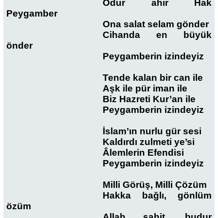
Odur ahir Hak
Peygamber
Ona salat selam gönder
Cihanda en büyük
önder
Peygamberin izindeyiz
Tende kalan bir can ile
Aşk ile pür iman ile
Biz Hazreti Kur’an ile
Peygamberin izindeyiz
İslam’ın nurlu gür sesi
Kaldırdı zulmeti ye’si
Âlemlerin Efendisi
Peygamberin izindeyiz
Milli Görüş, Milli Çözüm
Hakka bağlı, gönlüm
özüm
Allah şahit, budur