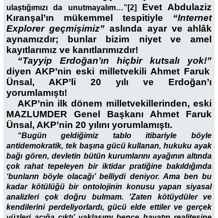
Evet Abdulaziz
ulaştığımızı da unutmayalım…”[2]
Kıranşal’ın mükemmel tespitiyle
“Internet
Explorer geçmişimiz”
aslında ayar ve ahlâk
aynamızdır; bunlar bizim niyet ve amel
kayıtlarımız ve kanıtlarımızdır!
“Tayyip Erdoğan’ın hiçbir kutsalı yok!”
diyen AKP’nin eski milletvekili Ahmet Faruk
Ünsal, AKP’li 20 yılı ve Erdoğan’ı
yorumlamıştı!
AKP’nin ilk dönem milletvekillerinden, eski
MAZLUMDER Genel Başkanı Ahmet Faruk
Ünsal, AKP’nin 20 yılını yorumlamıştı.
“Bugün geldiğimiz tablo itibariyle böyle
antidemokratik, tek başına gücü kullanan, hukuku ayak
bağı gören, devletin bütün kurumlarını ayağının altında
çok rahat tepeleyen bir iktidar pratiğine bakıldığında
‘bunların böyle olacağı’ belliydi deniyor. Ama ben bu
kadar kötülüğü bir ontolojinin konusu yapan siyasal
analizleri çok doğru bulmam. ‘Zaten kötüydüler ve
kendilerini perdeliyorlardı, gücü elde ettiler ve gerçek
yüzleri açığa çıktı’ yaklaşımı bence hayatın realitesine