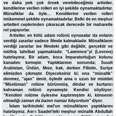
ve daha pek çok örnek verebileceğimiz artistler,
kendilerine verilen rolleri en iyi şekilde oynamaktadırlar.
Münafıklar da öyle… Kendilerine verilen rolleri
mükemmel şekilde oynamaktadırlar. Belki de en meşhur
artistleri ceplerinden çıkaracak derecede bir maharetle
rol yapıyorlar.
Artistler, en kötü adam rolünü oynasalar da onların
verdiği zararlar sadece filmde kalmaktadır. Münafıkların
verdiği zararlar ise filmdeki gibi değildir, gerçektir ve
müthiş tahribat yapmaktadır. “Lawrence”yi (Lovrıns)
hatırlayınız. Bir adam, koca İmparatorluğun kolunu
kanadını kırmıştır. Yaptıklarının sonunda; Suudi
Arabistan, Ürdün, Mısır, Irak, derken Filistin, Suriye
elimizden çıkmıştır. Diyeceksiniz ki; ona “münafık”
denmez, “ajan” denir, öyledir ama o uzun bir müddet
“Müslüman” rolüne bürünmüş, dindar ve kurtarıcı
kahraman rolünü oynamıştır. Kendisi söylüyor;
“Kendimi rolüme öylesine kaptırmıştım ki, kimsenin
olmadığı zaman da bazen namaz kılıyordum”
diyor.
İslam tarihindeki mel’un münafıkların yaptıklarını
hatırlayınız. Asr-ı Saadet’teki meşhur münafık Abdullah