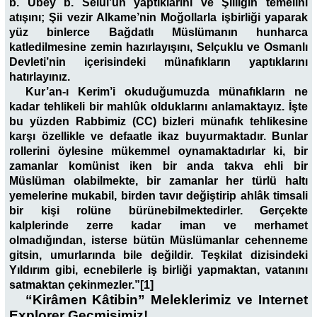
b. Übey b. Selül’ün yaptıklarını ve Şiiliğin temelini
atışını; Şii vezir Alkame’nin Moğollarla işbirliği yaparak
yüz binlerce Bağdatlı Müslümanın hunharca
katledilmesine zemin hazırlayışını, Selçuklu ve Osmanlı
Devleti’nin içerisindeki münafıkların yaptıklarını
hatırlayınız.
Kur’an-ı Kerim’i okuduğumuzda münafıkların ne
kadar tehlikeli bir mahlûk olduklarını anlamaktayız. İşte
bu yüzden Rabbimiz (CC) bizleri münafık tehlikesine
karşı özellikle ve defaatle ikaz buyurmaktadır. Bunlar
rollerini öylesine mükemmel oynamaktadırlar ki, bir
zamanlar komünist iken bir anda takva ehli bir
Müslüman olabilmekte, bir zamanlar her türlü haltı
yemelerine mukabil, birden tavır değiştirip ahlâk timsali
bir kişi rolüne bürünebilmektedirler. Gerçekte
kalplerinde zerre kadar iman ve merhamet
olmadığından, isterse bütün Müslümanlar cehenneme
gitsin, umurlarında bile değildir. Teşkilat dizisindeki
Yıldırım gibi, ecnebilerle iş birliği yapmaktan, vatanını
satmaktan çekinmezler.”[1]
“Kirâmen Kâtibin” Meleklerimiz ve Internet
Explorer Geçmişimiz!