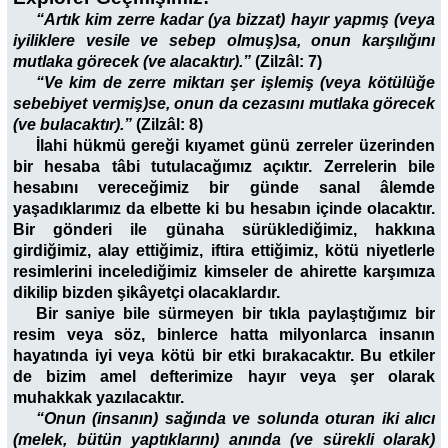
“Artık kim zerre kadar (ya bizzat) hayır yapmış (veya
iyiliklere vesile ve sebep olmuş)sa, onun karşılığını
mutlaka görecek (ve alacaktır).”
(Zilzâl: 7)
“Ve kim de zerre miktarı şer işlemiş (veya kötülüğe
sebebiyet vermiş)se, onun da cezasını mutlaka görecek
(ve bulacaktır).”
(Zilzâl: 8)
İlahi hükmü gereği kıyamet günü zerreler üzerinden
bir hesaba tâbi tutulacağımız açıktır. Zerrelerin bile
hesabını vereceğimiz bir günde sanal âlemde
yaşadıklarımız da elbette ki bu hesabın içinde olacaktır.
Bir gönderi ile günaha sürüklediğimiz, hakkına
girdiğimiz, alay ettiğimiz, iftira ettiğimiz, kötü niyetlerle
resimlerini incelediğimiz kimseler de ahirette karşımıza
dikilip bizden şikâyetçi olacaklardır.
Bir saniye bile sürmeyen bir tıkla paylaştığımız bir
resim veya söz, binlerce hatta milyonlarca insanın
hayatında iyi veya kötü bir etki bırakacaktır. Bu etkiler
de bizim amel defterimize hayır veya şer olarak
muhakkak yazılacaktır.
“Onun (insanın) sağında ve solunda oturan iki alıcı
(melek, bütün yaptıklarını) anında (ve sürekli olarak)