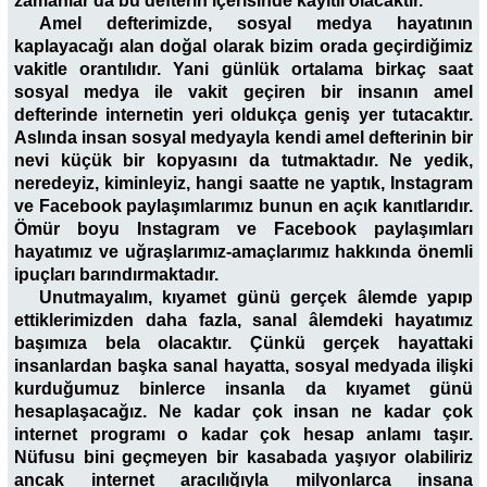
zamanlar da bu defterin içerisinde kayıtlı olacaktır.
Amel defterimizde, sosyal medya hayatının
kaplayacağı alan doğal olarak bizim orada geçirdiğimiz
vakitle orantılıdır. Yani günlük ortalama birkaç saat
sosyal medya ile vakit geçiren bir insanın amel
defterinde internetin yeri oldukça geniş yer tutacaktır.
Aslında insan sosyal medyayla kendi amel defterinin bir
nevi küçük bir kopyasını da tutmaktadır. Ne yedik,
neredeyiz, kiminleyiz, hangi saatte ne yaptık, Instagram
ve Facebook paylaşımlarımız bunun en açık kanıtlarıdır.
Ömür boyu Instagram ve Facebook paylaşımları
hayatımız ve uğraşlarımız-amaçlarımız hakkında önemli
ipuçları barındırmaktadır.
Unutmayalım, kıyamet günü gerçek âlemde yapıp
ettiklerimizden daha fazla, sanal âlemdeki hayatımız
başımıza bela olacaktır. Çünkü gerçek hayattaki
insanlardan başka sanal hayatta, sosyal medyada ilişki
kurduğumuz binlerce insanla da kıyamet günü
hesaplaşacağız. Ne kadar çok insan ne kadar çok
internet programı o kadar çok hesap anlamı taşır.
Nüfusu bini geçmeyen bir kasabada yaşıyor olabiliriz
ancak internet aracılığıyla milyonlarca insana