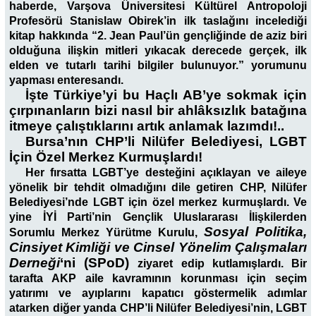
haberde, Varşova Üniversitesi Kültürel Antropoloji
Profesörü Stanislaw Obirek’in ilk taslağını incelediği
kitap hakkında “2. Jean Paul’ün gençliğinde de aziz biri
olduğuna ilişkin mitleri yıkacak derecede gerçek, ilk
elden ve tutarlı tarihi bilgiler bulunuyor.” yorumunu
yapması enteresandı.
İşte Türkiye’yi bu Haçlı AB’ye sokmak için
çırpınanların bizi nasıl bir ahlâksızlık batağına
itmeye çalıştıklarını artık anlamak lazımdı!..
Bursa’nın CHP’li Nilüfer Belediyesi, LGBT
İçin Özel Merkez Kurmuşlardı!
Her fırsatta LGBT’ye desteğini açıklayan ve aileye
yönelik bir tehdit olmadığını dile getiren CHP, Nilüfer
Belediyesi’nde LGBT için özel merkez kurmuşlardı. Ve
yine İYİ Parti’nin Gençlik Uluslararası İlişkilerden
Sosyal Politika,
Sorumlu Merkez Yürütme Kurulu,
Cinsiyet Kimliği ve Cinsel Yönelim Çalışmaları
Derneği
‘ni (SPoD)
ziyaret edip kutlamışlardı. Bir
tarafta AKP aile kavramının korunması için seçim
yatırımı ve ayıplarını kapatıcı göstermelik adımlar
atarken diğer yanda CHP’li Nilüfer Belediyesi’nin, LGBT