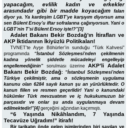
yapacağım, evlilik kadın ve erkekler
arasındadır gibi bir madde koyacağım
falan
diyor ya. Ya kardeşim LGBT’ye karşıyım diyorsun ama
sen Bülent Ersoy’u iftar sofralarına çağırıyorsun. Yani o
LGBT’nin T’si Bülent Ersoy işte!?”[3]
Adalet Bakanı Bekir Bozdağ’ın İtirafları ve
AKP İktidarının İkiyüzlü Politikaları!
TVNET’te Ayşe Böhürler’in sunduğu “Türk Kahvesi”
programında
“İstanbul Sözleşmesi’nden çekilmenin
kadına yönelik şiddetle mücadeleyi engelleyip
AKP’li Adalet
engellemediğinin”
sorulması üzerine
Bakanı Bekir Bozdağ
:
“İstanbul Sözleşmesi’nden
Türkiye çekilmiştir, ama o sözleşmenin uygulama
kanunu olan 6284 sayılı kanun şu an yürürlüktedir. O
kanun fiilen ve resmen geçerlidir! Yani o kanundaki
hükümler Türk mevzuatının ve iç hukukumuzun bir
parçasıdır ve onlar şu anda uygulanmaya devam
edilmektedir!”[4]
gerçeğini ağzından kaçırmıştı.
“6 Yaşında Nikâhlandım, 7 Yaşında
Tecavüze Uğradım!” itirafı!
Bir tarikatın önde gelen isimlerinden biri sayılan ve