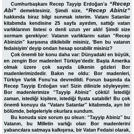
“Recep
Cumhurbaşkanı Recep Tayyip Erdoğan’a
Abi”
“Recep Abiniz”
demektesiniz. Şimdi size,
hakkında biraz bilgi sunmak isterim. Vatanı Satanlar
kitabımda kendisine 25 sayfa ayırdım, sattığı vatan
varlıklarının listesi o denli uzun yer aldı! Şimdi size
sormam gerekiyor: Vatanın varlıklarını satan “Recep
Abinizin” karşısına dikilebilir misiniz, ‘Ben bu vatanın
fedaisiyim’ deyip ondan hesap sorabilir misiniz?
Çok önemli bir konu daha var: Dünyadaki en büyük,
en zengin Bor madenleri Türkiye’dedir. Başta Amerika
olmak üzere çok sayıda ülkenin gözleri Bor
madenlerimizdedir. Bakın ne oldu: Bor madenleri,
Türkiye Varlık Fonu’na devredildi. Fonun başında da
Recep Tayyip Erdoğan var! Sizin dilinizle söyleyeyim:
Bor madenlerimize “Tayyip Abiniz” çöktü! İstediği
zaman, istediği kişilere, istediği fiyata satabilir! Bu çok
önemli konuyu da “Vatanı Satanlar” kitabımda, ayrı bir
bölümde, belgeleriyle okurlara sundum.
Bu konuda size sorum şu olsun: “Tayyip Abiniz” bu
Vatanın, bu Milletin varlığı olan Bor madenlerini
yabancılara satmaya kalkışırsa, bir Vatan Fedaisi olarak,