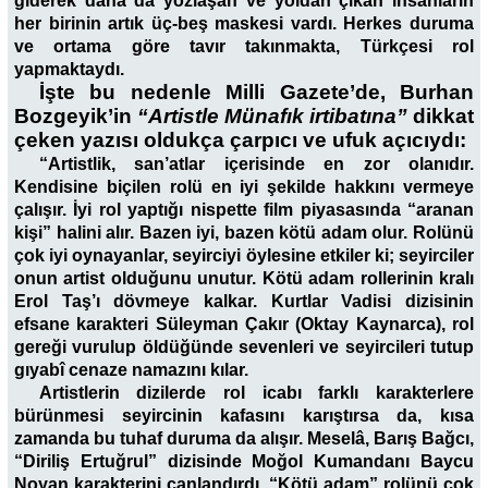
giderek daha da yozlaşan ve yoldan çıkan insanların
her birinin artık üç-beş maskesi vardı. Herkes duruma
ve ortama göre tavır takınmakta, Türkçesi rol
yapmaktaydı.
İşte bu nedenle Milli Gazete’de, Burhan
Bozgeyik’in
“Artistle Münafık irtibatına”
dikkat
çeken yazısı oldukça çarpıcı ve ufuk açıcıydı:
“Artistlik, san’atlar içerisinde en zor olanıdır.
Kendisine biçilen rolü en iyi şekilde hakkını vermeye
çalışır. İyi rol yaptığı nispette film piyasasında “aranan
kişi” halini alır. Bazen iyi, bazen kötü adam olur. Rolünü
çok iyi oynayanlar, seyirciyi öylesine etkiler ki; seyirciler
onun artist olduğunu unutur. Kötü adam rollerinin kralı
Erol Taş’ı dövmeye kalkar. Kurtlar Vadisi dizisinin
efsane karakteri Süleyman Çakır (Oktay Kaynarca), rol
gereği vurulup öldüğünde sevenleri ve seyircileri tutup
gıyabî cenaze namazını kılar.
Artistlerin dizilerde rol icabı farklı karakterlere
bürünmesi seyircinin kafasını karıştırsa da, kısa
zamanda bu tuhaf duruma da alışır. Meselâ, Barış Bağcı,
“Diriliş Ertuğrul” dizisinde Moğol Kumandanı Baycu
Noyan karakterini canlandırdı. “Kötü adam” rolünü çok