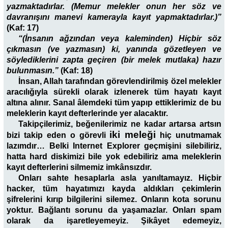
yazmaktadırlar. (Memur melekler onun her söz ve
davranışını manevi kamerayla kayıt yapmaktadırlar.)”
(Kaf: 17)
“(İnsanın ağzından veya kaleminden) Hiçbir söz
çıkmasın (ve yazmasın) ki, yanında gözetleyen ve
söylediklerini zapta geçiren (bir melek mutlaka) hazır
bulunmasın.”
(Kaf: 18)
İnsan, Allah tarafından görevlendirilmiş özel melekler
aracılığıyla sürekli olarak izlenerek tüm hayatı kayıt
altına alınır. Sanal âlemdeki tüm yapıp ettiklerimiz de bu
meleklerin kayıt defterlerinde yer alacaktır.
Takipçilerimiz, beğenilerimiz ne kadar artarsa artsın
iki meleği
bizi takip eden o görevli
hiç unutmamak
lazımdır… Belki Internet Explorer geçmişini silebiliriz,
hatta hard diskimizi bile yok edebiliriz ama meleklerin
kayıt defterlerini silmemiz imkânsızdır.
Onları sahte hesaplarla asla yanıltamayız. Hiçbir
hacker, tüm hayatımızı kayda aldıkları çekimlerin
şifrelerini kırıp bilgilerini silemez. Onların kota sorunu
yoktur. Bağlantı sorunu da yaşamazlar. Onları spam
olarak da işaretleyemeyiz. Şikâyet edemeyiz,