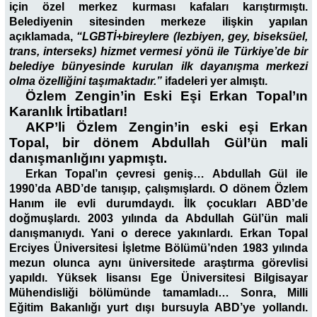
için özel merkez kurması kafaları karıştırmıştı.
Belediyenin sitesinden merkeze ilişkin yapılan
açıklamada,
“LGBTİ+bireylere (lezbiyen, gey, biseksüel,
trans, interseks) hizmet vermesi yönü ile Türkiye’de bir
belediye bünyesinde kurulan ilk dayanışma merkezi
olma özelliğini taşımaktadır.”
ifadeleri yer almıştı.
Özlem Zengin’in Eski Eşi Erkan Topal’ın
Karanlık İrtibatları!
AKP’li Özlem Zengin’in eski eşi Erkan
Topal, bir dönem Abdullah Gül’ün mali
danışmanlığını yapmıştı.
Erkan Topal’ın çevresi geniş… Abdullah Gül ile
1990’da ABD’de tanışıp, çalışmışlardı. O dönem Özlem
Hanım ile evli durumdaydı. İlk çocukları ABD’de
doğmuşlardı. 2003 yılında da Abdullah Gül’ün mali
danışmanıydı. Yani o derece yakınlardı. Erkan Topal
Erciyes Üniversitesi İşletme Bölümü’nden 1983 yılında
mezun olunca aynı üniversitede araştırma görevlisi
yapıldı. Yüksek lisansı Ege Üniversitesi Bilgisayar
Mühendisliği bölümünde tamamladı… Sonra, Milli
Eğitim Bakanlığı yurt dışı bursuyla ABD’ye yollandı.