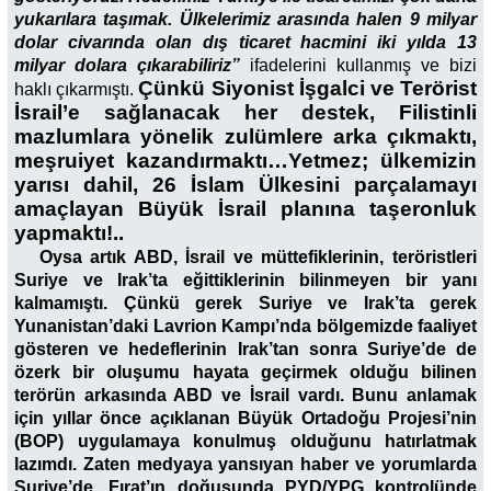
yukarılara taşımak. Ülkelerimiz arasında halen 9 milyar
dolar civarında olan dış ticaret hacmini iki yılda 13
milyar dolara çıkarabiliriz”
ifadelerini kullanmış ve bizi
Çünkü Siyonist İşgalci ve Terörist
haklı çıkarmıştı.
İsrail’e sağlanacak her destek, Filistinli
mazlumlara yönelik zulümlere arka çıkmaktı,
meşruiyet kazandırmaktı…Yetmez; ülkemizin
yarısı dahil, 26 İslam Ülkesini parçalamayı
amaçlayan Büyük İsrail planına taşeronluk
yapmaktı!..
Oysa artık ABD, İsrail ve müttefiklerinin, teröristleri
Suriye ve Irak’ta eğittiklerinin bilinmeyen bir yanı
kalmamıştı. Çünkü gerek Suriye ve Irak’ta gerek
Yunanistan’daki Lavrion Kampı’nda bölgemizde faaliyet
gösteren ve hedeflerinin Irak’tan sonra Suriye’de de
özerk bir oluşumu hayata geçirmek olduğu bilinen
terörün arkasında ABD ve İsrail vardı. Bunu anlamak
için yıllar önce açıklanan Büyük Ortadoğu Projesi’nin
(BOP) uygulamaya konulmuş olduğunu hatırlatmak
lazımdı. Zaten medyaya yansıyan haber ve yorumlarda
Suriye’de, Fırat’ın doğusunda PYD/YPG kontrolünde