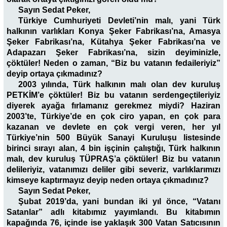
Sayın Sedat Peker,
Türkiye Cumhuriyeti Devleti’nin malı, yani Türk
halkının varlıkları Konya Şeker Fabrikası’na, Amasya
Şeker Fabrikası’na, Kütahya Şeker Fabrikası’na ve
Adapazarı Şeker Fabrikası’na, sizin deyiminizle,
çöktüler! Neden o zaman, “Biz bu vatanın fedaileriyiz”
deyip ortaya çıkmadınız?
2003 yılında, Türk halkının malı olan dev kuruluş
PETKİM’e çöktüler! Biz bu vatanın serdengeçtileriyiz
diyerek ayağa fırlamanız gerekmez miydi? Haziran
2003’te, Türkiye’de en çok ciro yapan, en çok para
kazanan ve devlete en çok vergi veren, her yıl
Türkiye’nin 500 Büyük Sanayi Kuruluşu listesinde
birinci sırayı alan, 4 bin işçinin çalıştığı, Türk halkının
malı, dev kuruluş TÜPRAŞ’a çöktüler! Biz bu vatanın
delileriyiz, vatanımızı deliler gibi severiz, varlıklarımızı
kimseye kaptırmayız deyip neden ortaya çıkmadınız?
Sayın Sedat Peker,
Şubat 2019’da, yani bundan iki yıl önce, “Vatanı
Satanlar” adlı kitabımız yayımlandı. Bu kitabımın
kapağında 76, içinde ise yaklaşık 300 Vatan Satıcısının