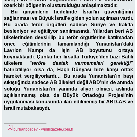
özerk bir bölgenin oluşturulduğu anlaşılmaktadır.
Bu girişimlerin hedefinde İsrail’in güvenliğinin
sağlanması ve Büyük İsrail’e giden yolun açılması vardı.
Bu arada terör örgütleri sadece Suriye ve Irak’ta
besleniyor ve eğitiliyor sanılmasındı. Yıllardan beri AB
ülkelerinden devşirilip bu terör örgütlerine katılmadan
önce eğitimlerinin tamamlandığı Yunanistan’daki
Lavrion Kampı da işin AB boyutunu ortaya
koymaktaydı. Çünkü her fırsatta Türkiye’den bazı Batılı
ülkelere
“teröre destek vermemeleri gerektiği”
hatırlatılıyor olsa da, Haçlı Dünyası bize karşı ortak
hareket sergiliyorlardı… Bu arada Yunanistan’ın başı
sıkıştığında sadece AB ülkeleri değil ABD’nin de anında
soluğu Yunanistan’ın yanında alıyor olması, aslında
açıklanmamış olsa da Büyük Ortadoğu Projesi’nin
uygulanması konusunda ilan edilmemiş bir ABD-AB ve
İsrail mutabakatıydı.
[1]
burhanbozgeyik@milligazete.com.tr