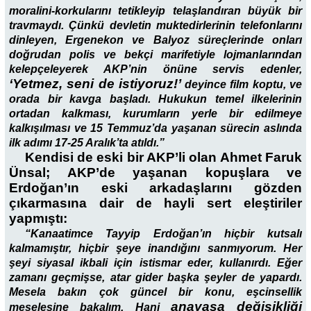
moralini-korkularını tetikleyip telaşlandıran büyük bir
travmaydı. Çünkü devletin muktedirlerinin telefonlarını
dinleyen, Ergenekon ve Balyoz süreçlerinde onları
doğrudan polis ve bekçi marifetiyle lojmanlarından
kelepçeleyerek AKP’nin önüne servis edenler,
‘Yetmez, seni de istiyoruz!’
deyince film koptu, ve
orada bir kavga başladı. Hukukun temel ilkelerinin
ortadan kalkması, kurumların yerle bir edilmeye
kalkışılması ve 15 Temmuz’da yaşanan sürecin aslında
ilk adımı 17-25 Aralık’ta atıldı.”
Kendisi de eski bir AKP’li olan Ahmet Faruk
Ünsal; AKP’de yaşanan kopuşlara ve
Erdoğan’ın eski arkadaşlarını gözden
çıkarmasına dair de hayli sert eleştiriler
yapmıştı:
“Kanaatimce Tayyip Erdoğan’ın hiçbir kutsalı
kalmamıştır, hiçbir şeye inandığını sanmıyorum. Her
şeyi siyasal ikbali için istismar eder, kullanırdı. Eğer
zamanı geçmişse, atar gider başka şeyler de yapardı.
Mesela bakın çok güncel bir konu, eşcinsellik
anayasa değişikliği
meselesine bakalım. Hani