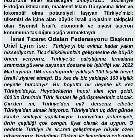
huzuruna katkı sunacağını umuyoruz!..”
sözleriyle
Erdoğan iktidarının, maalesef İslam Dünyasına lider ve
lokomotif olma potansiyeli taşıyan Türkiye’mizi;
ülkemizi de içine alan büyük İsrail projesinin takipçisi
olan Siyonist İsrail’e ekonomik ve siyasi taşeron
konumuna taşıdığını açığa vurmaktaydı.
İsrail Ticaret Odaları Federasyonu Başkanı
Uriel Lynn ise:
“Türkiye’yi biz evimiz kadar yakın
hissediyoruz. Ticari ilişkilerimizin gelişmesine de büyük
önem veriyoruz. Türkiye’de çalıştığımız firmalarla
aramızda güvene dayanan dostane bir işbirliği var. 2022
Mart ayında TİM öncülüğünde yaklaşık 100 kişilik heyet
İsrail’i ziyaret etmişti. Bu kez de biz yaklaşık 100 kişilik
heyetle buradayız. Bu boyutta bir heyetle ilk kez
Türkiye’deyiz. Heyettekilerin hepsi alım için geldi.
400’ün üzerinde Türk firması ile görüşmelerimiz olacak.
Çin’den mi, Türkiye’den mi? derseniz elbette
Türkiye’den almak istiyoruz. Türkiye’den üç dört günde
İsrail’e sevkiyat yapılabiliyor. Türkiye’nin potansiyeli,
ürün çeşitliği çok zengin, fiyat olarak da uygun. O
nedenle Türkiye ile ticareti geliştirmeye büyük özen
gösteriyoruz. Hedefimiz Türkiye ile ticaretimizi çok daha