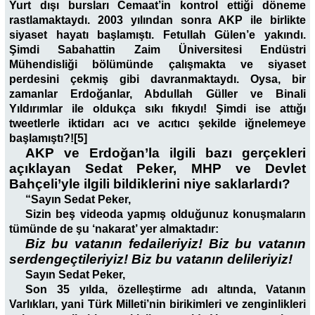
Yurt dışı bursları Cemaat’in kontrol ettiği döneme
rastlamaktaydı. 2003 yılından sonra AKP ile birlikte
siyaset hayatı başlamıştı. Fetullah Gülen’e yakındı.
Şimdi Sabahattin Zaim Üniversitesi Endüstri
Mühendisliği bölümünde çalışmakta ve siyaset
perdesini çekmiş gibi davranmaktaydı. Oysa, bir
zamanlar Erdoğanlar, Abdullah Güller ve Binali
Yıldırımlar ile oldukça sıkı fıkıydı! Şimdi ise attığı
tweetlerle iktidarı acı ve acıtıcı şekilde iğnelemeye
başlamıştı?![5]
AKP ve Erdoğan’la ilgili bazı gerçekleri
açıklayan Sedat Peker, MHP ve Devlet
Bahçeli’yle ilgili bildiklerini niye saklarlardı?
“Sayın Sedat Peker,
Sizin beş videoda yapmış olduğunuz konuşmaların
tümünde de şu ‘nakarat’ yer almaktadır:
Biz bu vatanın fedaileriyiz! Biz bu vatanın
serdengeçtileriyiz! Biz bu vatanın delileriyiz!
Sayın Sedat Peker,
Son 35 yılda, özelleştirme adı altında, Vatanın
Varlıkları, yani Türk Milleti’nin birikimleri ve zenginlikleri