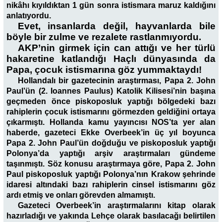
nikâhı kıyıldıktan 1 gün sonra istismara maruz kaldığını
anlatıyordu.
Evet, insanlarda değil, hayvanlarda bile
böyle bir zulme ve rezalete rastlanmıyordu.
AKP’nin girmek için can attığı ve her türlü
hakaretine katlandığı Haçlı dünyasında da
Papa, çocuk istismarına göz yummaktaydı!
Hollandalı bir gazetecinin araştırması, Papa 2. John
Paul’ün (2. Ioannes Paulus) Katolik Kilisesi’nin başına
geçmeden önce piskoposluk yaptığı bölgedeki bazı
rahiplerin çocuk istismarını görmezden geldiğini ortaya
çıkarmıştı. Hollanda kamu yayıncısı NOS’ta yer alan
haberde, gazeteci Ekke Overbeek’in üç yıl boyunca
Papa 2. John Paul’ün doğduğu ve piskoposluk yaptığı
Polonya’da yaptığı arşiv araştırmaları gündeme
taşınmıştı. Söz konusu araştırmaya göre, Papa 2. John
Paul piskoposluk yaptığı Polonya’nın Krakow şehrinde
idaresi altındaki bazı rahiplerin cinsel istismarını göz
ardı etmiş ve onları görevden almamıştı.
Gazeteci Overbeek’in araştırmalarını kitap olarak
hazırladığı ve yakında Lehçe olarak basılacağı belirtilen