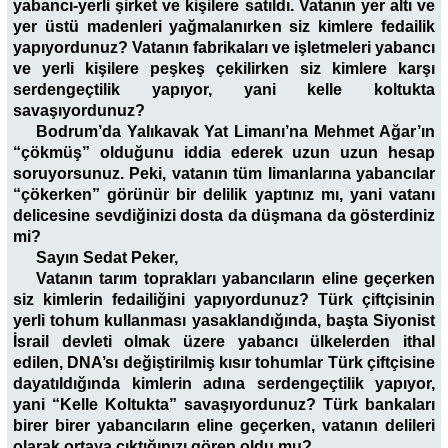
yabancı-yerli şirket ve kişilere satıldı. Vatanın yer altı ve
yer üstü madenleri yağmalanırken siz kimlere fedailik
yapıyordunuz? Vatanın fabrikaları ve işletmeleri yabancı
ve yerli kişilere peşkeş çekilirken siz kimlere karşı
serdengeçtilik yapıyor, yani kelle koltukta
savaşıyordunuz?
Bodrum’da Yalıkavak Yat Limanı’na Mehmet Ağar’ın
“çökmüş” olduğunu iddia ederek uzun uzun hesap
soruyorsunuz. Peki, vatanın tüm limanlarına yabancılar
“çökerken” görünür bir delilik yaptınız mı, yani vatanı
delicesine sevdiğinizi dosta da düşmana da gösterdiniz
mi?
Sayın Sedat Peker,
Vatanın tarım toprakları yabancıların eline geçerken
siz kimlerin fedailiğini yapıyordunuz? Türk çiftçisinin
yerli tohum kullanması yasaklandığında, başta Siyonist
İsrail devleti olmak üzere yabancı ülkelerden ithal
edilen, DNA’sı değiştirilmiş kısır tohumlar Türk çiftçisine
dayatıldığında kimlerin adına serdengeçtilik yapıyor,
yani “Kelle Koltukta” savaşıyordunuz? Türk bankaları
birer birer yabancıların eline geçerken, vatanın delileri
olarak ortaya çıktığınızı gören oldu mu?