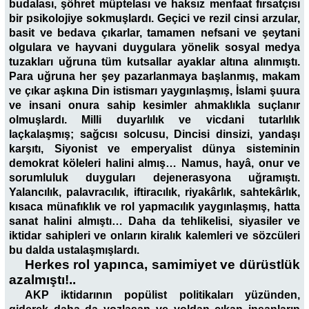
budalası, şöhret müptelası ve haksız menfaat fırsatçısı
bir psikolojiye sokmuşlardı. Geçici ve rezil cinsi arzular,
basit ve bedava çıkarlar, tamamen nefsani ve şeytani
olgulara ve hayvani duygulara yönelik sosyal medya
tuzakları uğruna tüm kutsallar ayaklar altına alınmıştı.
Para uğruna her şey pazarlanmaya başlanmış, makam
ve çıkar aşkına Din istismarı yaygınlaşmış, İslami şuura
ve insani onura sahip kesimler ahmaklıkla suçlanır
olmuşlardı. Milli duyarlılık ve vicdani tutarlılık
laçkalaşmış; sağcısı solcusu, Dincisi dinsizi, yandaşı
karşıtı, Siyonist ve emperyalist dünya sisteminin
demokrat köleleri halini almış… Namus, hayâ, onur ve
sorumluluk duyguları dejenerasyona uğramıştı.
Yalancılık, palavracılık, iftiracılık, riyakârlık, sahtekârlık,
kısaca münafıklık ve rol yapmacılık yaygınlaşmış, hatta
sanat halini almıştı… Daha da tehlikelisi, siyasiler ve
iktidar sahipleri ve onların kiralık kalemleri ve sözcüleri
bu dalda ustalaşmışlardı.
Herkes rol yapınca, samimiyet ve dürüstlük
azalmıştı!..
AKP iktidarının popülist politikaları yüzünden,