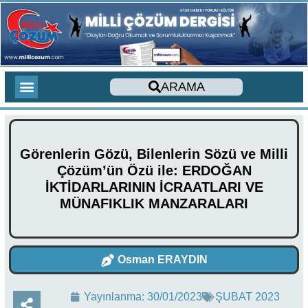
ARAMA
275 AĞUSTOS YAZILARI
YENİ ÇIKACAK KİTAPLAR
YENİ ÇIKAN KİTAPLAR
TOPLAM ZİYARETÇİLER
SON YORUMLAR
SESLİ MAKALE
CİHAD İLMİHALİ
YABANCI DİLDE KİTAPLAR
FOREIGN LANGUAGE ARTICLES
DERGİ SAYILARIMIZ
Görenlerin Gözü, Bilenlerin Sözü ve Milli
Çözüm’ün Özü ile: ERDOĞAN
İKTİDARLARININ İCRAATLARI VE
MÜNAFIKLIK MANZARALARI
Osman ERAYDIN
Yayınlanma:
30/01/2023
ŞUBAT 2023