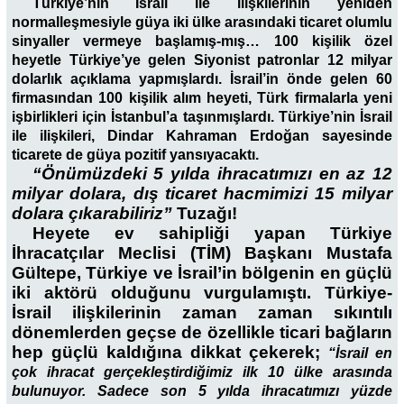
Türkiye’nin İsrail ile ilişkilerinin yeniden
normalleşmesiyle güya iki ülke arasındaki ticaret olumlu
sinyaller vermeye başlamış-mış… 100 kişilik özel
heyetle Türkiye’ye gelen Siyonist patronlar 12 milyar
dolarlık açıklama yapmışlardı. İsrail’in önde gelen 60
firmasından 100 kişilik alım heyeti, Türk firmalarla yeni
işbirlikleri için İstanbul’a taşınmışlardı. Türkiye’nin İsrail
ile ilişkileri, Dindar Kahraman Erdoğan sayesinde
ticarete de güya pozitif yansıyacaktı.
“Önümüzdeki 5 yılda ihracatımızı en az 12
milyar dolara, dış ticaret hacmimizi 15 milyar
dolara çıkarabiliriz”
Tuzağı!
Heyete ev sahipliği yapan Türkiye
İhracatçılar Meclisi (TİM) Başkanı Mustafa
Gültepe, Türkiye ve İsrail’in bölgenin en güçlü
iki aktörü olduğunu vurgulamıştı. Türkiye-
İsrail ilişkilerinin zaman zaman sıkıntılı
dönemlerden geçse de özellikle ticari bağların
hep güçlü kaldığına dikkat çekerek;
“İsrail en
çok ihracat gerçekleştirdiğimiz ilk 10 ülke arasında
bulunuyor. Sadece son 5 yılda ihracatımızı yüzde