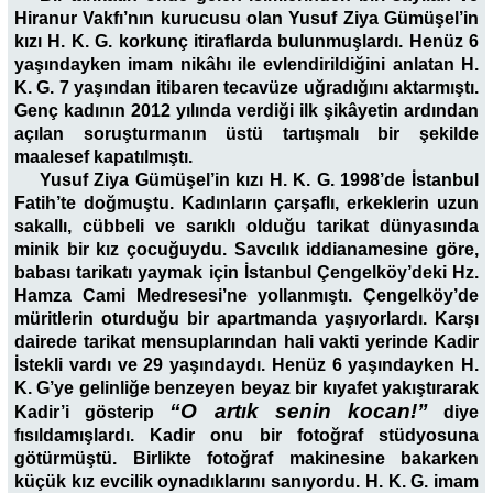
Hiranur Vakfı’nın kurucusu olan Yusuf Ziya Gümüşel’in
kızı H. K. G. korkunç itiraflarda bulunmuşlardı. Henüz 6
yaşındayken imam nikâhı ile evlendirildiğini anlatan H.
K. G. 7 yaşından itibaren tecavüze uğradığını aktarmıştı.
Genç kadının 2012 yılında verdiği ilk şikâyetin ardından
açılan soruşturmanın üstü tartışmalı bir şekilde
maalesef kapatılmıştı.
Yusuf Ziya Gümüşel’in kızı H. K. G. 1998’de İstanbul
Fatih’te doğmuştu. Kadınların çarşaflı, erkeklerin uzun
sakallı, cübbeli ve sarıklı olduğu tarikat dünyasında
minik bir kız çocuğuydu. Savcılık iddianamesine göre,
babası tarikatı yaymak için İstanbul Çengelköy’deki Hz.
Hamza Cami Medresesi’ne yollanmıştı. Çengelköy’de
müritlerin oturduğu bir apartmanda yaşıyorlardı. Karşı
dairede tarikat mensuplarından hali vakti yerinde Kadir
İstekli vardı ve 29 yaşındaydı. Henüz 6 yaşındayken H.
K. G’ye gelinliğe benzeyen beyaz bir kıyafet yakıştırarak
“O artık senin kocan!”
Kadir’i gösterip
diye
fısıldamışlardı. Kadir onu bir fotoğraf stüdyosuna
götürmüştü. Birlikte fotoğraf makinesine bakarken
küçük kız evcilik oynadıklarını sanıyordu. H. K. G. imam