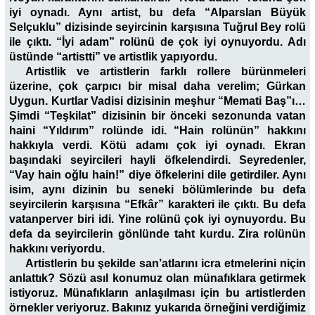
iyi oynadı. Aynı artist, bu defa “Alparslan Büyük
Selçuklu” dizisinde seyircinin karşısına Tuğrul Bey rolü
ile çıktı. “İyi adam” rolünü de çok iyi oynuyordu. Adı
üstünde “artistti” ve artistlik yapıyordu.
Artistlik ve artistlerin farklı rollere bürünmeleri
üzerine, çok çarpıcı bir misal daha verelim; Gürkan
Uygun. Kurtlar Vadisi dizisinin meşhur “Memati Baş”ı…
Şimdi “Teşkilat” dizisinin bir önceki sezonunda vatan
haini “Yıldırım” rolünde idi. “Hain rolünün” hakkını
hakkıyla verdi. Kötü adamı çok iyi oynadı. Ekran
başındaki seyircileri hayli öfkelendirdi. Seyredenler,
“Vay hain oğlu hain!” diye öfkelerini dile getirdiler. Aynı
isim, aynı dizinin bu seneki bölümlerinde bu defa
seyircilerin karşısına “Efkâr” karakteri ile çıktı. Bu defa
vatanperver biri idi. Yine rolünü çok iyi oynuyordu. Bu
defa da seyircilerin gönlünde taht kurdu. Zira rolünün
hakkını veriyordu.
Artistlerin bu şekilde san’atlarını icra etmelerini niçin
anlattık? Sözü asıl konumuz olan münafıklara getirmek
istiyoruz. Münafıkların anlaşılması için bu artistlerden
örnekler veriyoruz. Bakınız yukarıda örneğini verdiğimiz