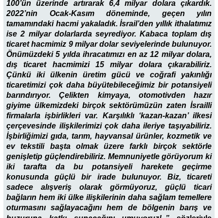
100’ün üzerinde artırarak 6,4 milyar dolara çıkardık.
2022’nin Ocak-Kasım döneminde, geçen yılın
tamamındaki hacmi yakaladık. İsrail’den yıllık ithalatımız
ise 2 milyar dolarlarda seyrediyor. Kabaca toplam dış
ticaret hacmimiz 9 milyar dolar seviyelerinde bulunuyor.
Önümüzdeki 5 yılda ihracatımızı en az 12 milyar dolara,
dış ticaret hacmimizi 15 milyar dolara çıkarabiliriz.
Çünkü iki ülkenin üretim gücü ve coğrafi yakınlığı
ticaretimizi çok daha büyütebileceğimiz bir potansiyeli
barındırıyor. Çelikten kimyaya, otomotivden hazır
giyime ülkemizdeki
birçok sektörümüzün zaten İsrailli
firmalarla işbirlikleri var. Karşılıklı ‘kazan-kazan’ ilkesi
çerçevesinde ilişkilerimizi çok daha ileriye taşıyabiliriz.
İşbirliğimizi gıda, tarım, hayvansal ürünler, kozmetik ve
ev tekstili başta olmak üzere farklı birçok sektörle
genişletip güçlendirebiliriz. Memnuniyetle görüyorum ki
iki tarafta da bu potansiyeli harekete geçirme
konusunda güçlü bir irade bulunuyor. Biz, ticareti
sadece alışveriş olarak görmüyoruz, güçlü ticari
bağların hem iki ülke ilişkilerinin daha sağlam temellere
oturmasını sağlayacağını hem de bölgenin barış ve