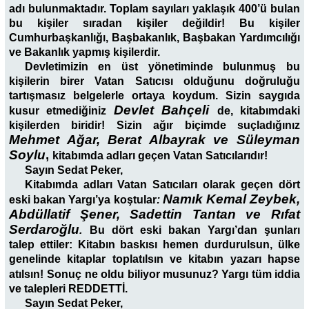
adı bulunmaktadır. Toplam sayıları yaklaşık 400’ü bulan
bu kişiler sıradan kişiler değildir! Bu kişiler
Cumhurbaşkanlığı, Başbakanlık, Başbakan Yardımcılığı
ve Bakanlık yapmış kişilerdir.
Devletimizin en üst yönetiminde bulunmuş bu
kişilerin birer Vatan Satıcısı olduğunu doğruluğu
tartışmasız belgelerle ortaya koydum. Sizin saygıda
Devlet Bahçeli
kusur etmediğiniz
de, kitabımdaki
kişilerden biridir! Sizin ağır biçimde suçladığınız
Mehmet Ağar, Berat Albayrak ve Süleyman
Soylu
,
kitabımda adları geçen Vatan Satıcılarıdır!
Sayın Sedat Peker,
Kitabımda adları Vatan Satıcıları olarak geçen dört
Namık Kemal Zeybek,
eski bakan Yargı’ya koştular
:
Abdüllatif Şener, Sadettin Tantan ve Rıfat
Serdaroğlu
.
Bu dört eski bakan Yargı’dan şunları
talep ettiler: Kitabın baskısı hemen durdurulsun, ülke
genelinde kitaplar toplatılsın ve kitabın yazarı hapse
atılsın!
Sonuç ne oldu biliyor musunuz? Yargı tüm iddia
ve talepleri REDDETTİ.
Sayın Sedat Peker,