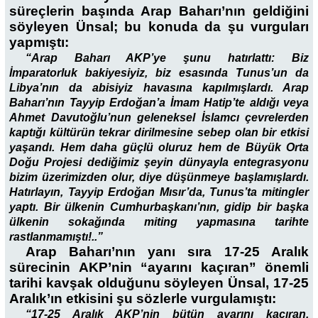
süreçlerin başında Arap Baharı’nın geldiğini
söyleyen Ünsal; bu konuda da şu vurguları
yapmıştı:
“Arap Baharı AKP’ye şunu hatırlattı: Biz
İmparatorluk bakiyesiyiz, biz esasında Tunus’un da
Libya’nın da abisiyiz havasına kapılmışlardı. Arap
Baharı’nın Tayyip Erdoğan’a İmam Hatip’te aldığı veya
Ahmet Davutoğlu’nun geleneksel İslamcı çevrelerden
kaptığı kültürün tekrar dirilmesine sebep olan bir etkisi
yaşandı. Hem daha güçlü oluruz hem de Büyük Orta
Doğu Projesi dediğimiz şeyin dünyayla entegrasyonu
bizim üzerimizden olur, diye düşünmeye başlamışlardı.
Hatırlayın, Tayyip Erdoğan Mısır’da, Tunus’ta mitingler
yaptı. Bir ülkenin Cumhurbaşkanı’nın, gidip bir başka
ülkenin sokağında miting yapmasına tarihte
rastlanmamıştı!..”
Arap Baharı’nın yanı sıra 17-25 Aralık
sürecinin AKP’nin “ayarını kaçıran” önemli
tarihi kavşak olduğunu söyleyen Ünsal, 17-25
Aralık’ın etkisini şu sözlerle vurgulamıştı:
“17-25 Aralık AKP’nin bütün ayarını kaçıran,