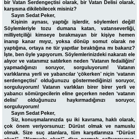
bir Vatan Serdengeçtisi olarak, bir Vatan Delisi olarak,
karşısına dikilebilecek misiniz?
Sayın Sedat Peker,
Kişinin aynası, yaptığı işlerdir, söylemleri değil!
Söylemleriyle tozu dumana katan, vatanseverliği,
milliyetçiliği kimseye bırakmayan bir kişiye hemen
inanıp kanar mıyız, yoksa dönüp somut olarak ne
yaptığına, ortaya ne tür yapıtlar bıraktığına mı bakarız?
İşte, ben öyle yapıyorum. Söylemlerinizdeki nakaratı ele
alıyor ve vatanımız satılırken neden ‘Vatanın fedailiğini’
yapmadığınızı soruyor, sorguluyorum! Vatanın
varlıklarına yerli ve yabancılar ‘çökerken’ niçin ‘vatanın
serdengeçtisi’ olduğunuzu göstermediğinizi soruyor,
sorguluyorum! Vatanın varlıkları birer birer yerli ve
yabancı sömürgecilerin eline geçerken neden ‘vatanın
delisi’ olduğunuzu haykırmadığınızı soruyor,
sorguluyorum!
Sayın Sedat Peker,
Siz, konuşmalarınızda şu iki kavrama, haklı olarak,
çok önem veriyorsunuz: Dürüst olmak ve namuslu
olmak. Size suç atanlara, tüm karşıtlarınıza “Dürüst