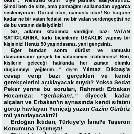
olun!”, “Namuslu olun!” diye parmak sallıyorsunuz.
Şimdi ben de size, ama parmağımı sallamadan uygarca
sesleniyorum: Dürüst olun, namuslu olun! Siz bugüne
kadar ne bir vatan fedaisi, ne bir vatan serdengeçtisi ne
de bu vatanın delisiydiniz!
Siz, adlarını kitabımda verdiğim bazı VATAN
SATICILARINA, türlü biçimlerde UŞAKLIK yapmış bir
kişisiniz! Henüz 50 yaşındasınız, yani gençsiniz.
Eğer bundan sonra dürüst ve namuslu
davranırsanız gerçek bir vatansever olabilirsiniz! Ben,
kişilerin geleceği hakkında her zaman olumlu
Yılmaz Dikbaş’a
düşünmeyi yeğlerim…”
diyen
cevap verip bazı gerçekleri ve kendi
gerekçelerini açıklayacak mıydı? Yoksa Sedat
Peker yerine bu soruları, Rahmetli Erbakan
Hocamıza:
“Şerbakan!..”
diyecek kadar
alçalan ve Erbakan’ın aynasında kendi sıfatını
görüp havlayan Yeniçağ yazarı
Cazim Gürbüz
mü yanıtlayacaktı?!
Erdoğan İktidarı, Türkiye’yi İsrail’e Taşeron
Konumuna Taşımıştı!