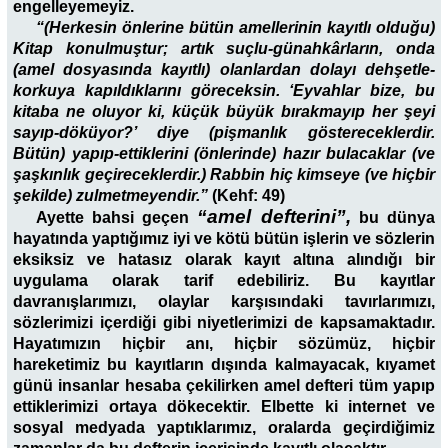
engelleyemeyiz.
“(Herkesin önlerine bütün amellerinin kayıtlı olduğu)
Kitap konulmuştur; artık suçlu-günahkârların, onda
(amel dosyasında kayıtlı) olanlardan dolayı dehşetle-
korkuya kapıldıklarını göreceksin. ‘Eyvahlar bize, bu
kitaba ne oluyor ki, küçük büyük bırakmayıp her şeyi
sayıp-döküyor?’ diye (pişmanlık göstereceklerdir.
Bütün) yapıp-ettiklerini (önlerinde) hazır bulacaklar (ve
şaşkınlık geçireceklerdir.) Rabbin hiç kimseye (ve hiçbir
şekilde) zulmetmeyendir.”
(Kehf: 49)
“amel defterini”,
Ayette bahsi geçen
bu dünya
hayatında yaptığımız iyi ve kötü bütün işlerin ve sözlerin
eksiksiz ve hatasız olarak kayıt altına alındığı bir
uygulama olarak tarif edebiliriz. Bu kayıtlar
davranışlarımızı, olaylar karşısındaki tavırlarımızı,
sözlerimizi içerdiği gibi niyetlerimizi de kapsamaktadır.
Hayatımızın hiçbir anı, hiçbir sözümüz, hiçbir
hareketimiz bu kayıtların dışında kalmayacak, kıyamet
günü insanlar hesaba çekilirken amel defteri tüm yapıp
ettiklerimizi ortaya dökecektir. Elbette ki internet ve
sosyal medyada yaptıklarımız, oralarda geçirdiğimiz