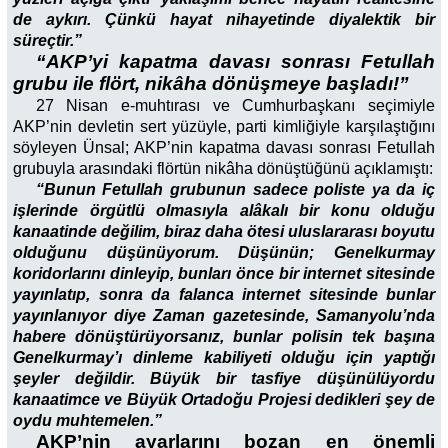
de aykırı. Çünkü hayat nihayetinde diyalektik bir
süreçtir.”
“AKP’yi kapatma davası sonrası Fetullah
grubu ile flört, nikâha dönüşmeye başladı!”
27 Nisan e-muhtırası ve Cumhurbaşkanı seçimiyle
AKP’nin devletin sert yüzüyle, parti kimliğiyle karşılaştığını
söyleyen Ünsal; AKP’nin kapatma davası sonrası Fetullah
grubuyla arasındaki flörtün nikâha dönüştüğünü açıklamıştı:
“Bunun Fetullah grubunun sadece poliste ya da iç
işlerinde örgütlü olmasıyla alâkalı bir konu olduğu
kanaatinde değilim, biraz daha ötesi uluslararası boyutu
olduğunu düşünüyorum. Düşünün; Genelkurmay
koridorlarını dinleyip, bunları önce bir internet sitesinde
yayınlatıp, sonra da falanca internet sitesinde bunlar
yayınlanıyor diye Zaman gazetesinde, Samanyolu’nda
habere dönüştürüyorsanız, bunlar polisin tek başına
Genelkurmay’ı dinleme kabiliyeti olduğu için yaptığı
şeyler değildir. Büyük bir tasfiye düşünülüyordu
kanaatimce ve Büyük Ortadoğu Projesi dedikleri şey de
oydu muhtemelen.”
AKP’nin ayarlarını bozan en önemli