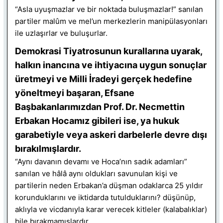
“Asla uyuşmazlar ve bir noktada buluşmazlar!” sanılan
partiler malûm ve mel’un merkezlerin manipülasyonları
ile uzlaşırlar ve buluşurlar.
Demokrasi Tiyatrosunun kurallarına uyarak,
halkın inancına ve ihtiyacına uygun sonuçlar
üretmeyi ve Milli İradeyi gerçek hedefine
yöneltmeyi başaran, Efsane
Başbakanlarımızdan Prof. Dr. Necmettin
Erbakan Hocamız gibileri ise, ya hukuk
garabetiyle veya askeri darbelerle devre dışı
bırakılmışlardır.
“Aynı davanın devamı ve Hoca’nın sadık adamları”
sanılan ve hâlâ aynı oldukları savunulan kişi ve
partilerin neden Erbakan’a düşman odaklarca 25 yıldır
korunduklarını ve iktidarda tutulduklarını? düşünüp,
aklıyla ve vicdanıyla karar verecek kitleler (kalabalıklar)
bile bırakmamışlardır.