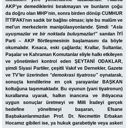
AKP’ye demediklerini bırakmayan ve bunların çoğu
da doğru olan MHP’nin, sonra birden dönüp CUMHUR
İTTİFAKI’nın sadık bir bağlısı olması; işte bu malûm ve
mel’un merkezlerin manipülasyonlarıdır. Şimdi
“Asla
uyuşmazlar ve bir noktada buluşmazlar!”
sanılan İYİ
Parti – AKP flörtleşmesinin başlamasını da böyle
okumalıdır. Kısaca, eski çağlarda; Krallar, Sultanlar,
Paşalar ve Kahraman Komutanlar eliyle halkı etkileyen
ve yönetimleri kontrol eden ŞEYTANİ ODAKLAR,
şimdi Siyasi Partiler, çeşitli Vakıf ve Dernekler, Gazete
ve TV’ler üzerinden
“demokrasi tiyatrosu”
oynatarak,
sonuçta kendilerine en çok yarayanlar BAŞKAN
koltuğuna taşınmaktadır. Bu oyunun (yani tiyatronun)
kurallarına uyarak, halkın inancına ve ihtiyacına
uygun sonuçlar üretmeyi ve Milli İradeyi gerçek
hedefine yöneltmeyi başaran, Efsane
Başbakanlarımızdan Prof. Dr. Necmettin Erbakan
Hocamız gibileri ise, ya hukuk garabetiyle veya askeri