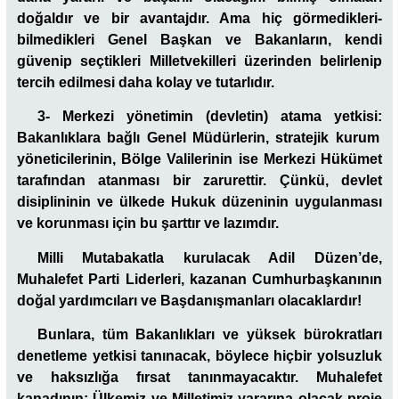
doğaldır ve bir avantajdır. Ama hiç görmedikleri-
bilmedikleri Genel Başkan ve Bakanların, kendi
güvenip seçtikleri Milletvekilleri üzerinden belirlenip
tercih edilmesi daha kolay ve tutarlıdır.
3- Merkezi yönetimin (devletin) atama yetkisi:
Bakanlıklara bağlı Genel Müdürlerin, stratejik kurum
yöneticilerinin, Bölge Valilerinin ise Merkezi Hükümet
tarafından atanması bir zarurettir. Çünkü, devlet
disiplininin ve ülkede Hukuk düzeninin uygulanması
ve korunması için bu şarttır ve lazımdır.
Milli Mutabakatla kurulacak Adil Düzen’de,
Muhalefet Parti Liderleri, kazanan Cumhurbaşkanının
doğal yardımcıları ve Başdanışmanları olacaklardır!
Bunlara, tüm Bakanlıkları ve yüksek bürokratları
denetleme yetkisi tanınacak, böylece hiçbir yolsuzluk
ve haksızlığa fırsat tanınmayacaktır. Muhalefet
kanadının; Ülkemiz ve Milletimiz yararına olacak proje