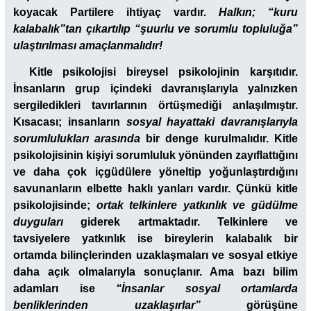
koyacak Partilere ihtiyaç vardır.
Halkın; “kuru
kalabalık”tan çıkartılıp “şuurlu ve sorumlu topluluğa”
ulaştırılması amaçlanmalıdır!
Kitle psikolojisi bireysel psikolojinin karşıtıdır.
İnsanların grup içindeki davranışlarıyla yalnızken
sergiledikleri tavırlarının örtüşmediği anlaşılmıştır.
Kısacası; insanların
sosyal hayattaki davranışlarıyla
sorumlulukları arasında
bir denge kurulmalıdır. Kitle
psikolojisinin kişiyi sorumluluk yönünden zayıflattığını
ve daha çok içgüdülere yöneltip yoğunlaştırdığını
savunanların elbette haklı yanları vardır. Çünkü
kitle
psikolojisinde;
ortak telkinlere yatkınlık ve güdülme
duyguları
giderek artmaktadır. Telkinlere ve
tavsiyelere yatkınlık ise bireylerin kalabalık bir
ortamda bilinçlerinden uzaklaşmaları ve sosyal etkiye
daha açık olmalarıyla sonuçlanır. Ama bazı bilim
adamları ise
“İnsanlar sosyal ortamlarda
benliklerinden uzaklaşırlar”
görüşüne