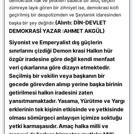
demokratik hak ve yetkileri sadece bir avuç seçkin
zümreye layık gören bir zihniyet ise, demokrasi kılıfı
geçirilmiş bir despotizmden ve Şeytanlık idaresinden
(Alıntı: DİN-DEVLET
başka bir şey değildir.
DEMOKRASİ YAZAR :AHMET AKGÜL)
Siyonist ve Emperyalist dış güçlerin
sınırlarını çizdiği Demon krasi Halkın hür
özgür iradesine göre değil kendi menfaat
veri çıkarlarına göre dizayn etmektedir.
Seçilmiş bir vekilin veya başkanın bir
gecede görevden alınıp yerine başka birinin
getirilmesi halkın iradesini zaten
yansıtmamaktadır. Yasama, Yürütme ve Yargı
erklerinin tek kişinin etkisinde ve yetkisinde
olması sömürgeci anlayışın içimize soktuğu
yetki karmaşasıdır. Amaç halka milli ve