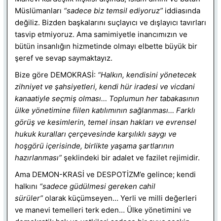
Müslümanları
“sadece biz temsil ediyoruz”
iddiasında
değiliz. Bizden başkalarını suçlayıcı ve dışlayıcı tavırları
tasvip etmiyoruz. Ama samimiyetle inancımızın ve
bütün insanlığın hizmetinde olmayı elbette büyük bir
şeref ve sevap saymaktayız.
Bize göre DEMOKRASİ:
“Halkın, kendisini yönetecek
zihniyet ve şahsiyetleri, kendi hür iradesi ve vicdani
kanaatiyle seçmiş olması… Toplumun her tabakasının
ülke yönetimine fiilen katılımının sağlanması… Farklı
görüş ve kesimlerin, temel insan hakları ve evrensel
hukuk kuralları çerçevesinde karşılıklı saygı ve
hoşgörü içerisinde, birlikte yaşama şartlarının
hazırlanması”
şeklindeki bir adalet ve fazilet rejimidir.
Ama DEMON-KRASİ ve DESPOTİZM’e gelince; kendi
halkını
“sadece güdülmesi gereken cahil
sürüler”
olarak küçümseyen… Yerli ve milli değerleri
ve manevi temelleri terk eden… Ülke yönetimini ve