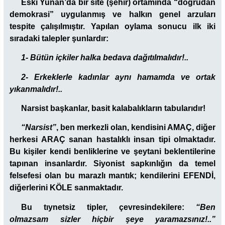
Eski Yunan’da bir site (şehir) ortamında “doğrudan
demokrasi” uygulanmış ve halkın genel arzuları
tespite çalışılmıştır. Yapılan oylama sonucu ilk iki
sıradaki talepler şunlardır:
1- Bütün içkiler halka bedava dağıtılmalıdır!..
2- Erkeklerle kadınlar aynı hamamda ve ortak
yıkanmalıdır!..
Narsist başkanlar, basit kalabalıkların tabularıdır!
“Narsist”
, ben merkezli olan, kendisini AMAÇ, diğer
herkesi ARAÇ sanan hastalıklı insan tipi olmaktadır.
Bu kişiler kendi benliklerine ve şeytani beklentilerine
tapınan insanlardır. Siyonist sapkınlığın da temel
felsefesi olan bu marazlı mantık; kendilerini EFENDİ,
diğerlerini KÖLE sanmaktadır.
Bu tıynetsiz tipler, çevresindekilere:
“Ben
olmazsam sizler hiçbir şeye yaramazsınız!..”