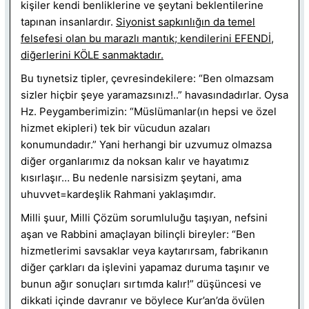
kişiler kendi benliklerine ve şeytani beklentilerine
tapınan insanlardır.
Siyonist sapkınlığın da temel
felsefesi olan bu marazlı mantık; kendilerini EFENDİ,
diğerlerini KÖLE sanmaktadır.
Bu tıynetsiz tipler, çevresindekilere: “Ben olmazsam
sizler hiçbir şeye yaramazsınız!..” havasındadırlar. Oysa
Hz. Peygamberimizin: “Müslümanlar(ın hepsi ve özel
hizmet ekipleri) tek bir vücudun azaları
konumundadır.” Yani herhangi bir uzvumuz olmazsa
diğer organlarımız da noksan kalır ve hayatımız
kısırlaşır… Bu nedenle narsisizm şeytani, ama
uhuvvet=kardeşlik Rahmani yaklaşımdır.
Milli şuur, Milli Çözüm sorumluluğu taşıyan, nefsini
aşan ve Rabbini amaçlayan bilinçli bireyler: “Ben
hizmetlerimi savsaklar veya kaytarırsam, fabrikanın
diğer çarkları da işlevini yapamaz duruma taşınır ve
bunun ağır sonuçları sırtımda kalır!” düşüncesi ve
dikkati içinde davranır ve böylece Kur’an’da övülen