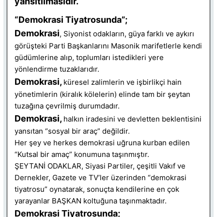
yansıtılmasıdır.
“Demokrasi Tiyatrosunda”;
Demokrasi
, Siyonist odakların, güya farklı ve aykırı
görüşteki Parti Başkanlarını Masonik marifetlerle kendi
güdümlerine alıp, toplumları istedikleri yere
yönlendirme tuzaklarıdır.
Demokrasi,
küresel zalimlerin ve işbirlikçi hain
yönetimlerin (kiralık kölelerin) elinde tam bir şeytan
tuzağına çevrilmiş durumdadır.
Demokrasi,
halkın iradesini ve devletten beklentisini
yansıtan “sosyal bir araç” değildir.
Her şey ve herkes demokrasi uğruna kurban edilen
“Kutsal bir amaç” konumuna taşınmıştır.
ŞEYTANİ ODAKLAR, Siyasi Partiler, çeşitli Vakıf ve
Dernekler, Gazete ve TV’ler üzerinden “demokrasi
tiyatrosu” oynatarak, sonuçta kendilerine en çok
yarayanlar BAŞKAN koltuğuna taşınmaktadır.
Demokrasi Tiyatrosunda;