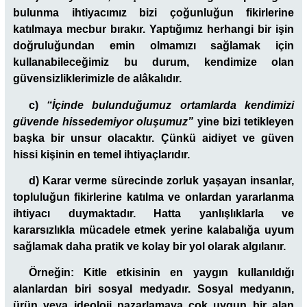
bulunma ihtiyacımız bizi çoğunluğun fikirlerine
katılmaya mecbur bırakır. Yaptığımız herhangi bir işin
doğruluğundan emin olmamızı sağlamak için
kullanabileceğimiz bu durum, kendimize olan
güvensizliklerimizle de alâkalıdır.
c)
“İçinde bulunduğumuz ortamlarda kendimizi
güvende hissedemiyor oluşumuz”
yine bizi tetikleyen
başka bir unsur olacaktır. Çünkü aidiyet ve güven
hissi kişinin en temel ihtiyaçlarıdır.
d) Karar verme sürecinde zorluk yaşayan insanlar,
topluluğun fikirlerine katılma ve onlardan yararlanma
ihtiyacı duymaktadır. Hatta yanlışlıklarla ve
kararsızlıkla mücadele etmek yerine kalabalığa uyum
sağlamak daha pratik ve kolay bir yol olarak algılanır.
Örneğin: Kitle etkisinin en yaygın kullanıldığı
alanlardan biri sosyal medyadır. Sosyal medyanın,
ürün veya ideoloji pazarlamaya çok uygun bir alan