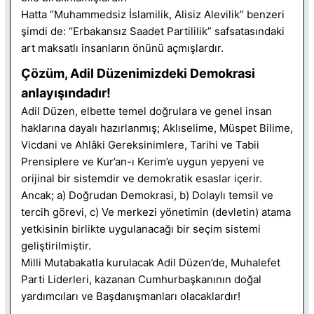
Hatta “Muhammedsiz İslamilik, Alisiz Alevilik” benzeri
şimdi de: “Erbakansız Saadet Partililik” safsatasındaki
art maksatlı insanların önünü açmışlardır.
Çözüm, Adil Düzenimizdeki Demokrasi
anlayışındadır!
Adil Düzen, elbette temel doğrulara ve genel insan
haklarına dayalı hazırlanmış; Aklıselime, Müspet Bilime,
Vicdani ve Ahlâki Gereksinimlere, Tarihi ve Tabii
Prensiplere ve Kur’an-ı Kerim’e uygun yepyeni ve
orijinal bir sistemdir ve demokratik esaslar içerir.
Ancak; a) Doğrudan Demokrasi, b) Dolaylı temsil ve
tercih görevi, c) Ve merkezi yönetimin (devletin) atama
yetkisinin birlikte uygulanacağı bir seçim sistemi
geliştirilmiştir.
Milli Mutabakatla kurulacak Adil Düzen’de, Muhalefet
Parti Liderleri, kazanan Cumhurbaşkanının doğal
yardımcıları ve Başdanışmanları olacaklardır!