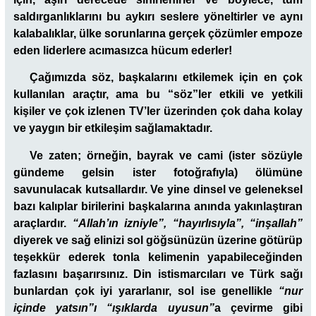
saldırganlıklarını bu aykırı seslere yöneltirler ve aynı
kalabalıklar, ülke sorunlarına gerçek çözümler empoze
eden liderlere acımasızca hücum ederler!
Çağımızda söz, başkalarını etkilemek için en çok
kullanılan araçtır, ama bu “söz”ler etkili ve yetkili
kişiler ve çok izlenen TV’ler üzerinden çok daha kolay
ve yaygın bir etkileşim sağlamaktadır.
Ve zaten; örneğin, bayrak ve cami (ister sözüyle
gündeme gelsin ister fotoğrafıyla) ölümüne
savunulacak kutsallardır. Ve yine dinsel ve geleneksel
bazı kalıplar birilerini başkalarına anında yakınlaştıran
araçlardır.
“Allah’ın izniyle”, “hayırlısıyla”, “inşallah”
diyerek ve sağ elinizi sol göğsünüzün üzerine götürüp
teşekkür ederek tonla kelimenin yapabileceğinden
fazlasını başarırsınız. Din istismarcıları ve Türk sağı
bunlardan çok iyi yararlanır, sol ise genellikle
“nur
içinde yatsın”ı “ışıklarda uyusun”
a çevirme gibi