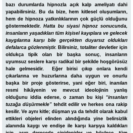
bazı durumlarda hipnozla açık kalp ameliyatı dahi
yapabilirsiniz. Bu da bize, hem kitlesel oluşumların,
hem de hipnoza yatkınlıklarının çok güçlü olduğunu
göstermektedir.
Hatta bu siyasi hipnoz sonucunda,
insanların yaşadıkları tüm kişisel kayıplara ve gelecek
kaygılarına karşı bile gerçekten duyarsız oldukları
defalarca gözlenmiştir.
Bilirsiniz, totaliter devletler için
oldukça tipik olan bir başka sonuç, insanların
uyumsuz seslere karşı radikal bir şekilde hoşgörüsüz
hale gelmesidir. Eğer birisi çıkıp onlara kendi
çıkarlarına ve huzurlarına daha uygun ve onurlu
başka bir proje gösterirse, yani eğer biri, inanılan
resmi hikâyenin ve mevcut ideolojinin yanlış
olduğunu iddia ederse, o zaman bu kişi
“insanları
tuzağa düşürmekle”
tehdit edilir ve herkes ona rakip
kesilir. Ve aynı kitle; düşman ya da tehdit olarak kabul
ettikleri objeleri elinden alındığında yine belirsizlik
alanında kaygı ve endişe ile karşı karşıya kaldıkları
için, aşırı derecede sinirlenirler ve böylece, tüm