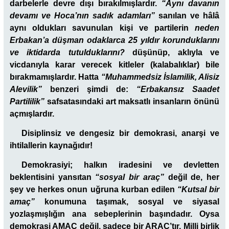
darbelerle devre dışı bırakılmışlardır.
“Aynı davanın
devamı ve Hoca’nın sadık adamları”
sanılan ve hâlâ
aynı oldukları savunulan kişi ve partilerin
neden
Erbakan’a düşman odaklarca 25 yıldır korunduklarını
ve iktidarda tutulduklarını?
düşünüp, aklıyla ve
vicdanıyla karar verecek kitleler (kalabalıklar) bile
bırakmamışlardır. Hatta
“Muhammedsiz İslamilik, Alisiz
Alevilik”
benzeri şimdi de:
“Erbakansız Saadet
Partililik”
safsatasındaki art maksatlı insanların önünü
açmışlardır.
Disiplinsiz ve dengesiz bir demokrasi, anarşi ve
ihtilallerin kaynağıdır!
Demokrasiyi; halkın iradesini ve devletten
beklentisini yansıtan
“sosyal bir araç”
değil de, her
şey ve herkes onun uğruna kurban edilen
“Kutsal bir
amaç”
konumuna taşımak, sosyal ve siyasal
yozlaşmışlığın ana sebeplerinin başındadır. Oysa
demokrasi AMAÇ değil, sadece bir ARAÇ’tır. Milli birlik