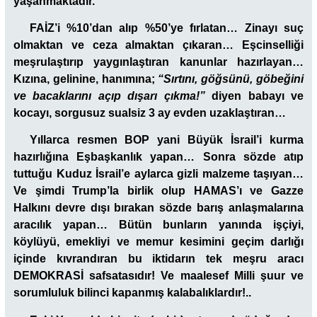
yaşanmaktadır.
FAİZ’i %10’dan alıp %50’ye fırlatan… Zinayı suç
olmaktan ve ceza almaktan çıkaran… Eşcinselliği
meşrulaştırıp yaygınlaştıran kanunlar hazırlayan…
Kızına, gelinine, hanımına;
“Sırtını, göğsünü, göbeğini
ve bacaklarını açıp dışarı çıkma!”
diyen babayı ve
kocayı, sorgusuz sualsiz 3 ay evden uzaklaştıran…
Yıllarca resmen BOP yani Büyük İsrail’i kurma
hazırlığına Eşbaşkanlık yapan… Sonra sözde atıp
tuttuğu Kuduz İsrail’e aylarca gizli malzeme taşıyan…
Ve şimdi Trump’la birlik olup HAMAS’ı ve Gazze
Halkını devre dışı bırakan sözde barış anlaşmalarına
aracılık yapan… Bütün bunların yanında işçiyi,
köylüyü, emekliyi ve memur kesimini geçim darlığı
içinde kıvrandıran bu iktidarın tek meşru aracı
DEMOKRASİ safsatasıdır! Ve maalesef Milli şuur ve
sorumluluk bilinci kapanmış kalabalıklardır!..