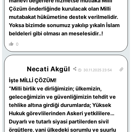
manevi değerlere hizmetse mutlaka Milli
Çözüm önderliğinde kurulacak olan Milli
mutabakat hükümetine destek verilmelidir.
Yoksa bizimde sonumuz yakılıp yıkaln İslam
beldeleri gibi olması an meselesidir..!
0
Necati Akgül
30.11.2025 23:54
İşte MİLLİ ÇÖZÜM!
“Milli birlik ve dirliğimizin; ülkemizin,
geleceğimizin ve güvenliğimizin tehdit ve
tehlike altına girdiği durumlarda; Yüksek
Hukuk görevlilerinden Askeri yetkililere…
Duyarlı ve tutarlı siyasi partilerden sivil
örgütlere, yani ülkedeki sorumlu ve şuurlu