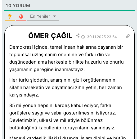
10
YORUM
En Yeniler
ÖMER ÇAĞIL
30.11.2025 23:54
Demokrasi içinde, temel insan haklarına dayanan bir
toplumsal uzlaşmanın önemine ve farklı din ve
düşünceden ama herkesle birlikte huzurlu ve onurlu
yaşamanın gereğine inanmaktayız.
Her türlü şiddetin, anarşinin, gizli örgütlenmenin,
silahlı hareketin ve dayatmacı zihniyetin, her zaman
karşısındayız.
85 milyonun hepsini kardeş kabul ediyor, farklı
görüşlere saygı ve sabır gösterilmesini istiyoruz.
Devletimizin, ülkesi ve milletiyle bölünmez
bütünlüğünü kabullenip koruyanların yanındayız.
Manevi kardeşlik ilişkisi dışında, İslam dinini ve bütün