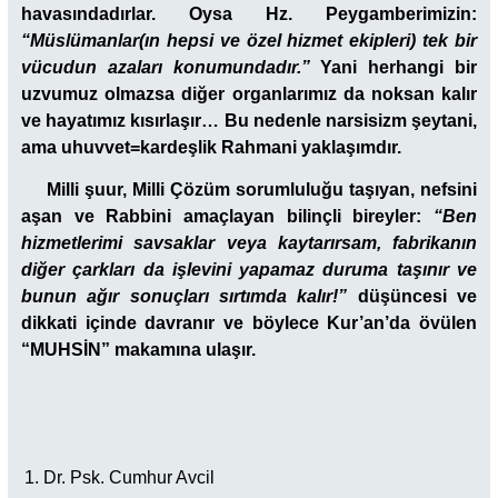
havasındadırlar. Oysa Hz. Peygamberimizin:
“Müslümanlar(ın hepsi ve özel hizmet ekipleri) tek bir
vücudun azaları konumundadır.”
Yani herhangi bir
uzvumuz olmazsa diğer organlarımız da noksan kalır
ve hayatımız kısırlaşır… Bu nedenle narsisizm şeytani,
ama uhuvvet=kardeşlik Rahmani yaklaşımdır.
Milli şuur, Milli Çözüm sorumluluğu taşıyan, nefsini
aşan ve Rabbini amaçlayan bilinçli bireyler:
“Ben
hizmetlerimi savsaklar veya kaytarırsam, fabrikanın
diğer çarkları da işlevini yapamaz duruma taşınır ve
bunun ağır sonuçları sırtımda kalır!”
düşüncesi ve
dikkati içinde davranır ve böylece Kur’an’da övülen
“MUHSİN” makamına ulaşır.
Dr. Psk. Cumhur Avcil