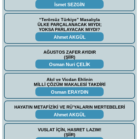
İsmet SEZGİN
“Terörsüz Türkiye” Masalıyla
ÜLKE PARÇALANACAK MIYDI;
YOKSA PARLAYACAK MIYDI?
Ahmet AKGÜL
AĞUSTOS ZAFER AYIDIR
(ŞİİR)
Osman Nuri ÇELİK
Akıl ve Vicdan Ehlinin
MİLLİ ÇÖZÜM MAKALESİ TAKDİRİ
Osman ERAYDIN
HAYATIN METAFİZİKİ VE RÜ’YALARIN MERTEBELERİ
Ahmet AKGÜL
VUSLAT İÇİN, HASRET LAZIM!
(ŞİİR)