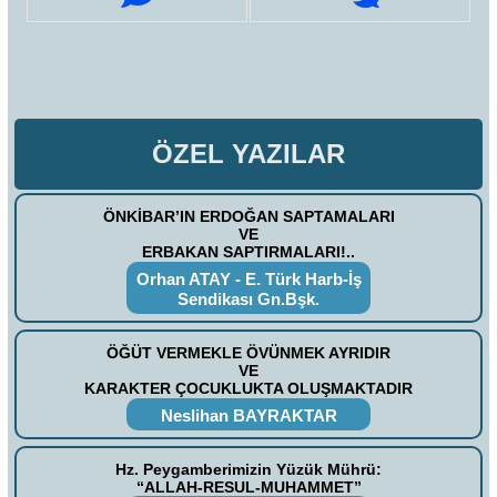
ÖZEL YAZILAR
ÖNKİBAR’IN ERDOĞAN SAPTAMALARI
VE
ERBAKAN SAPTIRMALARI!..
Orhan ATAY - E. Türk Harb-İş
Sendikası Gn.Bşk.
ÖĞÜT VERMEKLE ÖVÜNMEK AYRIDIR
VE
KARAKTER ÇOCUKLUKTA OLUŞMAKTADIR
Neslihan BAYRAKTAR
Hz. Peygamberimizin Yüzük Mührü:
“ALLAH-RESUL-MUHAMMET”