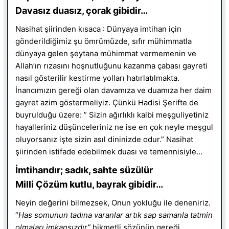
Davasız duasız, çorak gibidir…
Nasihat şiirinden kısaca : Dünyaya imtihan için
gönderildiğimiz şu ömrümüzde, sıfır mühimmatla
dünyaya gelen şeytana mühimmat vermemenin ve
Allah’ın rızasını hoşnutluğunu kazanma çabası gayreti
nasıl gösterilir
kestirme yolları hatırlatılmakta.
İnancımızın gereği olan davamıza ve duamıza her daim
gayret azim göstermeliyiz. Çünkü Hadisi Şerifte de
buyrulduğu üzere: ” Sizin ağırlıklı kalbi meşguliyetiniz
hayalleriniz düşünceleriniz ne ise en çok neyle meşgul
oluyorsanız işte sizin asıl dininizde odur.” Nasihat
şiirinden istifade edebilmek duası ve temennisiyle…
İmtihandır; sadık, sahte süzülür
Milli Çözüm kutlu, bayrak gibidir…
Neyin değerini bilmezsek, Onun yokluğu ile deneniriz.
“
Has somunun tadına varanlar artık sap samanla tatmin
olmaları imkansızdır”
hikmetli sözünün gereği,