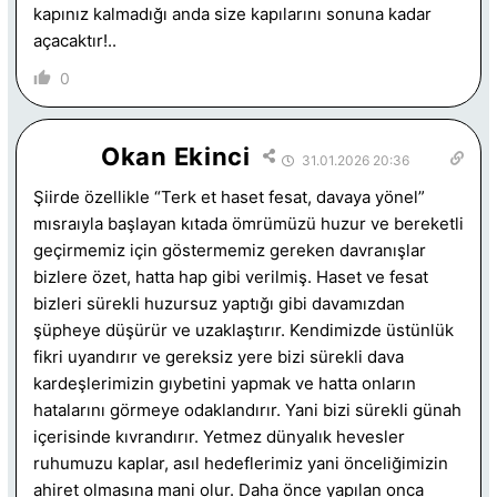
kapınız kalmadığı anda size kapılarını sonuna kadar
açacaktır!..
0
Okan Ekinci
31.01.2026 20:36
Şiirde özellikle “Terk et haset fesat, davaya yönel”
mısraıyla başlayan kıtada ömrümüzü huzur ve bereketli
geçirmemiz için göstermemiz gereken davranışlar
bizlere özet, hatta hap gibi verilmiş. Haset ve fesat
bizleri sürekli huzursuz yaptığı gibi davamızdan
şüpheye düşürür ve uzaklaştırır. Kendimizde üstünlük
fikri uyandırır ve gereksiz yere bizi sürekli dava
kardeşlerimizin gıybetini yapmak ve hatta onların
hatalarını görmeye odaklandırır. Yani bizi sürekli günah
içerisinde kıvrandırır. Yetmez dünyalık hevesler
ruhumuzu kaplar, asıl hedeflerimiz yani önceliğimizin
ahiret olmasına mani olur. Daha önce yapılan onca