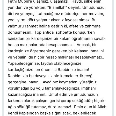
Fethi Mübin’e ulaşmaz, ulaşamaz!.. Haydi, silkelenin,
yeniden ve yürekten: ”Bismillah” deyin!.. Umudunuzu
diri ve yemyeşil tutmadığınız müddetçe, her mevsim,
yedi-yirmi dört yağmur alsanız faydası olmaz! Bu
yağmuru rahmet haline getirin ki, afete ve zahmete
dönüşmesin!.. Toplantıda, sohbette konuşurken
içinizden bir kardeşinize bir kelam öğretmenin sevabı
hesap makinalarında hesaplanamaz!.. Ancaak, bir
kardeşinize öğretmeniz gereken bir kelamın ihmalini
ve vebalini de hiçbir hesap makinası hesaplayamaz!..
Yapabileceğinize, faydalı olabileceğinize,
kardeşliğinize, en önemlisi Rabbinize inanın!
Rabbimizin bu davayı sizinle kemale erdireceği
gerçeğine inanın!.. Ayağınız kaymadan, yüreğiniz
yorulmadan bu yolu tamamlayacağınıza, imtihanı
kazanacağıza inanın!.. Umut edin ve umudunuzun
farkında olarak çalışın, gerisi çorap söküğüdür; hiçbir
tığ o söküğü tutamaz, durduramaz!.. Emin olun ki Allah,
Kendi kapısından başka sığınılacak, beklenilecek