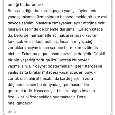
emeği heder ederiz.
Bu arada diğer kıtalarda geçen yanlışı söylemenin
yandaş takımını üzmesinden bahsedilmekle birlikte asıl
davada samimi olanlarla olmayanları ayırt ettiğine dair
mısraın üzerinde de önemle durulmalı. En son kıtada
da, belki de merhametle acımak arasındaki kavram
farkı çok veciz ifade edilmiş. İnsanların yaşadığı
zorluklara acıyan insan sadece bir miktar üzülmüş
olabilir. Fakat bu olgun insan davranışı değildir. Çünkü
birinin yaşadığı zorluğa üzülüyorsa bir şeyler
yapmalısın. Bir gayret göstermelisin. İşte ” Kardeşini
yanlış safta bırakma” ifadesi yaşanacak en büyük
zorluk olan ahiret hesabında kardeşlerinin zora
düşmemesi için bu dünyada çırpınmasını dile
getirmektedir. Kısacası şiir bizlere olgun insanın
özelliklerini özet şekilde sunmaktadır. Ders
niteliğindedir.
0