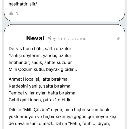
nasihattir-siir/
0
Neval
31.01.2026 20:36
Derviş hoca bâtıl, safta düzülür
Yanlışı söylerim, yandaş üzülür
İmtihandır; sadık, sahte süzülür
Milli Çözüm kutlu, bayrak gibidir…
Ahmet Hoca işi, lafta bırakma
Kardeşini yanlış, safta bırakma
Tembel yıllar aylar, hafta bırakma
Cahil gafil insan, pıtrak1 gibidir…
Dili ile “Milli Çözüm” diyen, ama hiçbir sorumluluk
yüklenmeyen ve hiçbir sıkıntıya göğüs germeyen kişi
de d
ava
insa
nı o
lmaz!.. Dil ile “Fetih, fetih…” diyen,