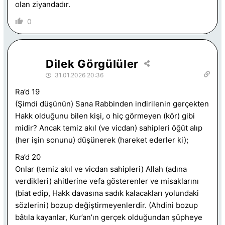
olan ziyandadır.
0
Dilek Görgülüler
31.01.2026 20:36
Ra’d 19
(Şimdi düşünün) Sana Rabbinden indirilenin gerçekten
Hakk olduğunu bilen kişi, o hiç görmeyen (kör) gibi
midir? Ancak temiz akıl (ve vicdan) sahipleri öğüt alıp
(her işin sonunu) düşünerek (hareket ederler ki);
Ra’d 20
Onlar (temiz akıl ve vicdan sahipleri) Allah (adına
verdikleri) ahitlerine vefa gösterenler ve misaklarını
(biat edip, Hakk davasına sadık kalacakları yolundaki
sözlerini) bozup değiştirmeyenlerdir. (Ahdini bozup
bâtıla kayanlar, Kur’an’ın gerçek olduğundan şüpheye