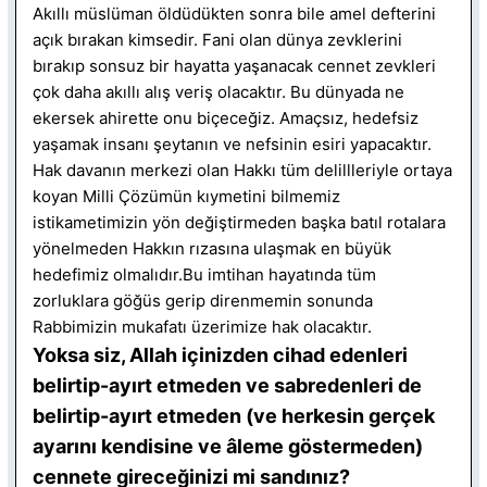
Akıllı müslüman öldüdükten sonra bile amel defterini
açık bırakan kimsedir. Fani olan dünya zevklerini
bırakıp sonsuz bir hayatta yaşanacak cennet zevkleri
çok daha akıllı alış veriş olacaktır. Bu dünyada ne
ekersek ahirette onu biçeceğiz. Amaçsız, hedefsiz
yaşamak insanı şeytanın ve nefsinin esiri yapacaktır.
Hak davanın merkezi olan Hakkı tüm delillleriyle ortaya
koyan Milli Çözümün kıymetini bilmemiz
istikametimizin yön değiştirmeden başka batıl rotalara
yönelmeden Hakkın rızasına ulaşmak en büyük
hedefimiz olmalıdır.Bu imtihan hayatında tüm
zorluklara göğüs gerip direnmemin sonunda
Rabbimizin mukafatı üzerimize hak olacaktır.
Yoksa siz, Allah içinizden cihad edenleri
belirtip-ayırt etmeden ve sabredenleri de
belirtip-ayırt etmeden (ve herkesin gerçek
ayarını kendisine ve âleme göstermeden)
cennete gireceğinizi mi sandınız?