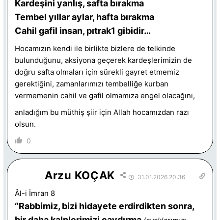
Kardeşini yanlış, safta bırakma
Tembel yıllar aylar, hafta bırakma
Cahil gafil insan, pıtrak1 gibidir…
Hocamızın kendi ile birlikte bizlere de telkinde
bulunduğunu, aksiyona geçerek kardeşlerimizin de
doğru safta olmaları için sürekli gayret etmemiz
gerektiğini, zamanlarımızı tembelliğe kurban
vermemenin cahil ve gafil olmamıza engel olacağını,
anladığım bu müthiş şiir için Allah hocamızdan razı
olsun.
0
Arzu KOÇAK
31.01.2026 20:36
Âl-i İmran 8
“Rabbimiz, bizi hidayete erdirdikten sonra,
bir daha kalplerimizi caydırma