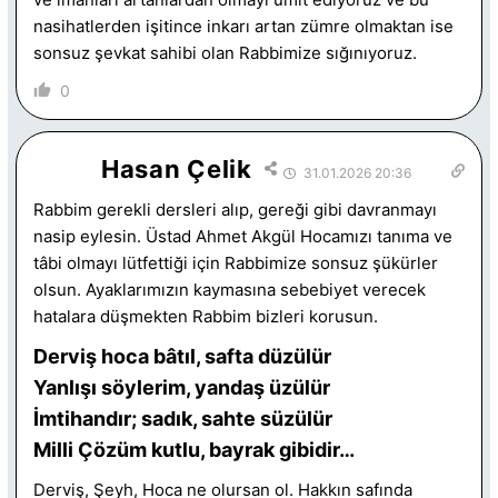
nasihatlerden işitince inkarı artan zümre olmaktan ise
sonsuz şevkat sahibi olan Rabbimize sığınıyoruz.
0
Hasan Çelik
31.01.2026 20:36
Rabbim gerekli dersleri alıp, gereği gibi davranmayı
nasip eylesin. Üstad Ahmet Akgül Hocamızı tanıma ve
tâbi olmayı lütfettiği için Rabbimize sonsuz şükürler
olsun. Ayaklarımızın kaymasına sebebiyet verecek
hatalara düşmekten Rabbim bizleri korusun.
Derviş hoca bâtıl, safta düzülür
Yanlışı söylerim, yandaş üzülür
İmtihandır; sadık, sahte süzülür
Milli Çözüm kutlu, bayrak gibidir…
Derviş, Şeyh, Hoca ne olursan ol. Hakkın safında