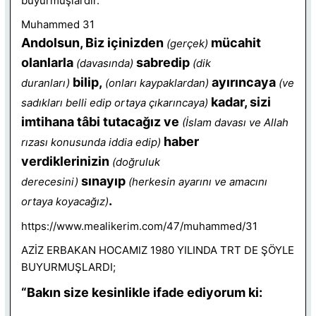
buyurmuşlardır.
Muhammed 31
Andolsun, Biz içinizden
mücahit
(gerçek)
olanlarla
sabredip
(davasında)
(dik
bilip,
ayırıncaya
duranları)
(onları kaypaklardan)
(ve
kadar, sizi
sadıkları belli edip ortaya çıkarıncaya)
imtihana tâbi tutacağız ve
(İslam davası ve Allah
haber
rızası konusunda iddia edip)
verdiklerinizin
(doğruluk
sınayıp
derecesini)
(herkesin ayarını ve amacını
.
ortaya koyacağız)
https://www.mealikerim.com/47/muhammed/31
AZİZ ERBAKAN HOCAMIZ 1980 YILINDA TRT DE ŞÖYLE
BUYURMUŞLARDI;
“Bakın size kesinlikle ifade ediyorum ki: