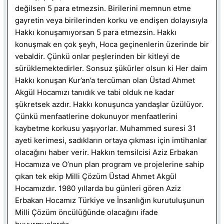
değilsen 5 para etmezsin. Birilerini memnun etme
gayretin veya birilerinden korku ve endişen dolayısıyla
Hakkı konuşamıyorsan 5 para etmezsin. Hakkı
konuşmak en çok şeyh, Hoca geçinenlerin üzerinde bir
vebaldir. Çünkü onlar peşlerinden bir kitleyi de
sürüklemektedirler. Sonsuz şükürler olsun ki Her daim
Hakkı konuşan Kur’an’a tercüman olan Üstad Ahmet
Akgül Hocamızı tanıdık ve tabi olduk ne kadar
şükretsek azdır. Hakkı konuşunca yandaşlar üzülüyor.
Çünkü menfaatlerine dokunuyor menfaatlerini
kaybetme korkusu yaşıyorlar. Muhammed suresi 31
ayeti kerimesi, sadıkların ortaya çıkması için imtihanlar
olacağını haber verir. Hakkın temsilcisi Aziz Erbakan
Hocamıza ve O’nun plan program ve projelerine sahip
çıkan tek ekip Milli Çözüm Üstad Ahmet Akgül
Hocamızdır. 1980 yıllarda bu günleri gören Aziz
Erbakan Hocamız Türkiye ve İnsanlığın kurutuluşunun
Milli Çözüm öncülüğünde olacağını ifade