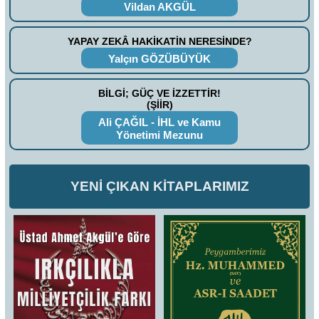
Vildan AKGÜL
YAPAY ZEKÂ HAKİKATİN NERESİNDE?
Yalçın GÖZÜBÜYÜK
BİLGİ; GÜÇ VE İZZETTİR!
(ŞİİR)
Ali ÇAĞIL - İHL ve Kamu
Yönetimi Mezunu
YENİ ÇIKAN KİTAPLARIMIZ