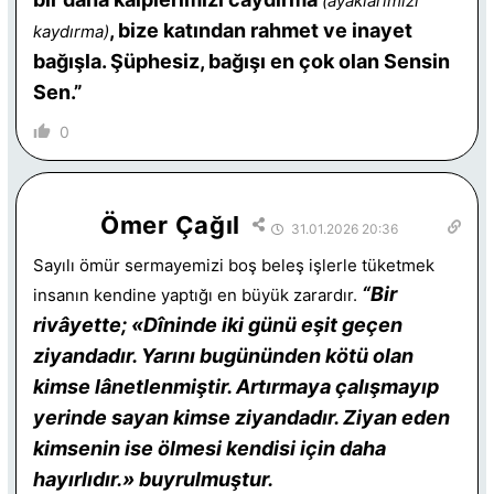
(ayaklarımızı
, bize katından rahmet ve inayet
kaydırma)
bağışla. Şüphesiz, bağışı en çok olan Sensin
Sen.”
0
Ömer Çağıl
31.01.2026 20:36
Sayılı ömür sermayemizi boş beleş işlerle tüketmek
“Bir
insanın kendine yaptığı en büyük zarardır.
rivâyette; «Dîninde iki günü eşit geçen
ziyandadır. Yarını bugünün­den kötü olan
kimse lânetlenmiştir. Artırmaya çalışmayıp
yerinde sayan kimse ziyandadır. Ziyan eden
kimsenin ise ölmesi kendisi için daha
hayırlıdır.» buyrulmuştur.