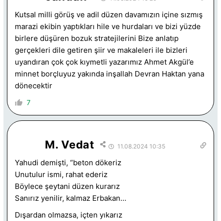
Kutsal milli görüş ve adil düzen davamızın içine sızmış
marazi ekibin yaptıkları hile ve hurdaları ve bizi yüzde
birlere düşüren bozuk stratejilerini Bize anlatıp
gerçekleri dile getiren şiir ve makaleleri ile bizleri
uyandıran çok çok kıymetli yazarımız Ahmet Akgül’e
minnet borçluyuz yakında inşallah Devran Haktan yana
dönecektir
7
M. Vedat
11.08.2024 10:35
Yahudi demişti, “beton dökeriz
Unutulur ismi, rahat ederiz
Böylece şeytani düzen kurarız
Sanırız yenilir, kalmaz Erbakan…
Dışardan olmazsa, içten yıkarız