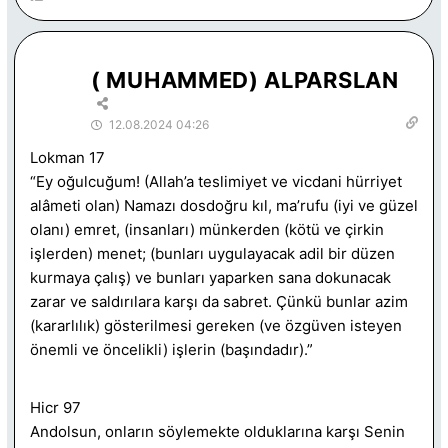
( MUHAMMED) ALPARSLAN
12.08.2024 04:26
Lokman 17
“Ey oğulcuğum! (Allah’a teslimiyet ve vicdani hürriyet
alâmeti olan) Namazı dosdoğru kıl, ma’rufu (iyi ve güzel
olanı) emret, (insanları) münkerden (kötü ve çirkin
işlerden) menet; (bunları uygulayacak adil bir düzen
kurmaya çalış) ve bunları yaparken sana dokunacak
zarar ve saldırılara karşı da sabret. Çünkü bunlar azim
(kararlılık) gösterilmesi gereken (ve özgüven isteyen
önemli ve öncelikli) işlerin (başındadır).”
Hicr 97
Andolsun, onların söylemekte olduklarına karşı Senin