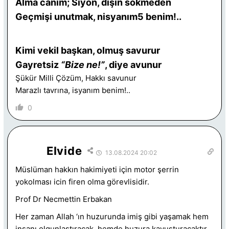
Alma canım; Siyon, dişin sökmeden
Geçmişi unutmak, nisyanım5 benim!..
Kimi vekil başkan, olmuş savurur
Gayretsiz
“Bize ne!”
, diye avunur
Şükür Milli Çözüm, Hakkı savunur
Marazlı tavrına, isyanım benim!..
0
Elvide
13.08.2024 20:02
Müslüman hakkın hakimiyeti için motor şerrin
yokolması icin firen olma görevlisidir.
Prof Dr Necmettin Erbakan
Her zaman Allah ‘ın huzurunda imiş gibi yaşamak hem
insanı olgunlaştıracak, hemde huzura kavuşturacaktır.