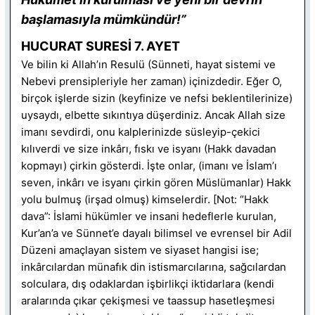
başlamasıyla mümkündür!”
HUCURAT SURESİ 7. AYET
Ve bilin ki Allah’ın Resulü (Sünneti, hayat sistemi ve
Nebevi prensipleriyle her zaman) içinizdedir. Eğer O,
birçok işlerde sizin (keyfinize ve nefsi beklentilerinize)
uysaydı, elbette sıkıntıya düşerdiniz. Ancak Allah size
imanı sevdirdi, onu kalplerinizde süsleyip-çekici
kılıverdi ve size inkârı, fıskı ve isyanı (Hakk davadan
kopmayı) çirkin gösterdi. İşte onlar, (imanı ve İslam’ı
seven, inkârı ve isyanı çirkin gören Müslümanlar) Hakk
yolu bulmuş (irşad olmuş) kimselerdir. [Not: “Hakk
dava”: İslami hükümler ve insani hedeflerle kurulan,
Kur’an’a ve Sünnet’e dayalı bilimsel ve evrensel bir Adil
Düzeni amaçlayan sistem ve siyaset hangisi ise;
inkârcılardan münafık din istismarcılarına, sağcılardan
solculara, dış odaklardan işbirlikçi iktidarlara (kendi
aralarında çıkar çekişmesi ve taassup hasetleşmesi