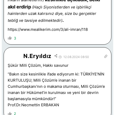
akıl erdirip
(Haçlı Siyonistlerden ve işbirlikçi
hainlerden uzak kalırsınız diye, size bu gerçekler
.
tebliğ ve tavsiye edilmektedir)
https://www.mealikerim.com/3/ali-imran/118
3
N.Eryıldız
12.08.2024 08:50
Şükür Milli Çözüm, Hakkı savunur
“Bakın size kesinlikle ifade ediyorum ki: TÜRKİYE’NİN
KURTULUŞU; Milli Çözüm’e inanan bir
Cumhurbaşkanı’nın o makama oturması, Milli Çözüm’e
inanan bir Hükümet’in kurulması ve yeni bir devrin
başlamasıyla mümkündür!”
Prof.Dr.Necmettin ERBAKAN
2