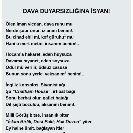
DAVA DUYARSIZLIĞINA İSYAN!
Ölen iman vicdan, dava ruhu mu
Nerde şuur onur, iz’anım benim!..
1
Bu cihad ehli mi, kof güruhu
mu
Hani o mert metin, insanım benim!..
Hocam’a hakaret, eden huysuza
Davama hıyanet, eden soysuza
Ödül mü verilir, ödsüz casusa
2
Bunun sonu yerle, yeksanım
benim!..
İngiliz konsolos, Siyonist ağı
Şu
“Chatham House”
, irtibat bağı
Sonu berbat olur, gaflet batağı
Dil şişti bozuldu, aksanım benim!..
Milli Görüş bitse, insanlık biter
“İslam Birlik, Dost Pakt; Hak Düzen”
yiter
Ey haine ümit, bağlayan itler