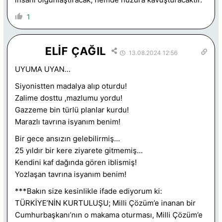
1
ELİF ÇAĞIL
13.08.2024 12:56
UYUMA UYAN…
Siyonistten madalya alıp oturdu!
Zalime dosttu ,mazlumu yordu!
Gazzeme bin türlü planlar kurdu!
Marazlı tavrına isyanım benim!
Bir gece ansızın gelebilirmiş…
25 yıldır bir kere ziyarete gitmemiş…
Kendini kaf dağında gören iblismiş!
Yozlaşan tavrına isyanım benim!
***Bakın size kesinlikle ifade ediyorum ki:
TÜRKİYE’NİN KURTULUŞU; Milli Çözüm’e inanan bir
Cumhurbaşkanı’nın o makama oturması, Milli Çözüm’e