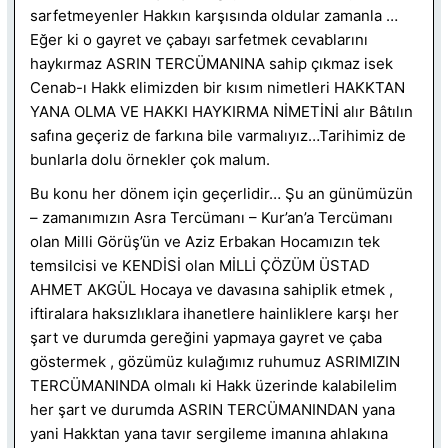
sarfetmeyenler Hakkın karşısında oldular zamanla …
Eğer ki o gayret ve çabayı sarfetmek cevablarını
haykırmaz ASRIN TERCÜMANINA sahip çıkmaz isek
Cenab-ı Hakk elimizden bir kısım nimetleri HAKKTAN
YANA OLMA VE HAKKI HAYKIRMA NİMETİNİ alır Bâtılın
safına geçeriz de farkına bile varmalıyız…Tarihimiz de
bunlarla dolu örnekler çok malum.
Bu konu her dönem için geçerlidir… Şu an günümüzün
– zamanımızın Asra Tercümanı – Kur’an’a Tercümanı
olan Milli Görüş’ün ve Aziz Erbakan Hocamızın tek
temsilcisi ve KENDİSİ olan MİLLİ ÇÖZÜM ÜSTAD
AHMET AKGÜL Hocaya ve davasına sahiplik etmek ,
iftiralara haksızlıklara ihanetlere hainliklere karşı her
şart ve durumda gereğini yapmaya gayret ve çaba
göstermek , gözümüz kulağımız ruhumuz ASRIMIZIN
TERCÜMANINDA olmalı ki Hakk üzerinde kalabilelim
her şart ve durumda ASRIN TERCÜMANINDAN yana
yani Hakktan yana tavır sergileme imanına ahlakına