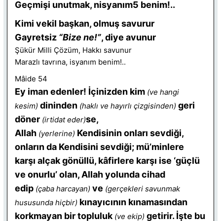
Geçmişi unutmak, nisyanım5 benim!..
Kimi vekil başkan, olmuş savurur
Gayretsiz
“Bize ne!”
, diye avunur
Şükür Milli Çözüm, Hakkı savunur
Marazlı tavrına, isyanım benim!..
Mâide 54
Ey iman edenler! İçinizden kim
(ve hangi
dininden
geri
kesim)
(haklı ve hayırlı çizgisinden)
döner
se,
(irtidat eder)
Allah
Kendisinin onları sevdiği,
(yerlerine)
onların da Kendisini sevdiği; mü’minlere
karşı alçak gönüllü, kâfirlere karşı ise ‘güçlü
ve onurlu’ olan, Allah yolunda cihad
edip
ve
(çaba harcayan)
(gerçekleri savunmak
kınayıcının kınamasından
hususunda hiçbir)
korkmayan bir topluluk
getirir. İşte bu
(ve ekip)