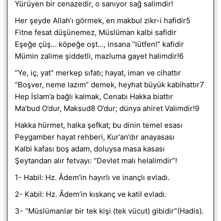
Yürüyen bir cenazedir, o sanıyor sağ salimdir!
Her şeyde Allah’ı görmek, en makbul zikr-i hafidir5
Fitne fesat düşünemez, Müslüman kalbi safidir
Eşeğe çüş… köpeğe oşt…, insana “lütfen!” kafidir
Mümin zalime şiddetli, mazluma gayet halimdir!6
“Ye, iç, yat” merkep sıfatı; hayat, iman ve cihattır
“Boşver, neme lazım” demek, heyhat büyük kabihattır7
Hep İslam’a bağlı kalmak, Cenabı Hakka biattır
Ma’bud O’dur, Maksud8 O’dur; dünya ahiret Valimdir!9
Hakka hürmet, halka şefkat; bu dinin temel esası
Peygamber hayat rehberi, Kur’an’dır anayasası
Kalbi kafası boş adam, doluysa masa kasası
Şeytandan alır fetvayı: “Devlet malı helalimdir”!
1- Habil: Hz. Âdem’in hayırlı ve inançlı evladı.
2- Kabil: Hz. Âdem’in kıskanç ve katil evladı.
3- “Müslümanlar bir tek kişi (tek vücut) gibidir”(Hadis).