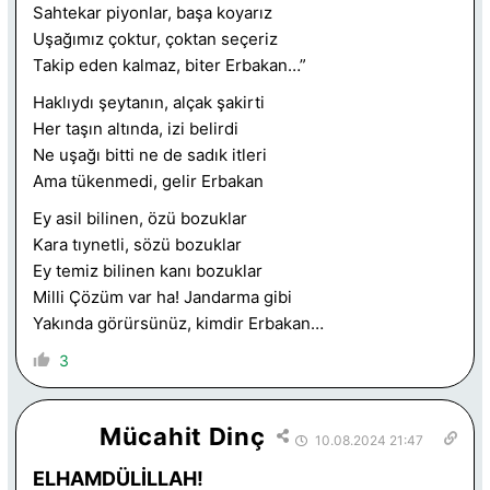
Sahtekar piyonlar, başa koyarız
Uşağımız çoktur, çoktan seçeriz
Takip eden kalmaz, biter Erbakan…”
Haklıydı şeytanın, alçak şakirti
Her taşın altında, izi belirdi
Ne uşağı bitti ne de sadık itleri
Ama tükenmedi, gelir Erbakan
Ey asil bilinen, özü bozuklar
Kara tıynetli, sözü bozuklar
Ey temiz bilinen kanı bozuklar
Milli Çözüm var ha! Jandarma gibi
Yakında görürsünüz, kimdir Erbakan…
3
Mücahit Dinç
10.08.2024 21:47
ELHAMDÜLİLLAH!