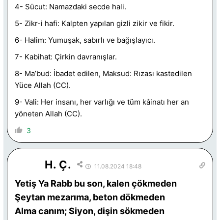
4- Sücut: Namazdaki secde hali.
5- Zikr-i hafi: Kalpten yapılan gizli zikir ve fikir.
6- Halim: Yumuşak, sabırlı ve bağışlayıcı.
7- Kabihat: Çirkin davranışlar.
8- Ma’bud: İbadet edilen, Maksud: Rızası kastedilen
Yüce Allah (CC).
9- Vali: Her insanı, her varlığı ve tüm kâinatı her an
yöneten Allah (CC).
3
H. Ç.
11.08.2024 18:48
Yetiş Ya Rabb bu son, kalen çökmeden
Şeytan mezarıma, beton dökmeden
Alma canım; Siyon, dişin sökmeden