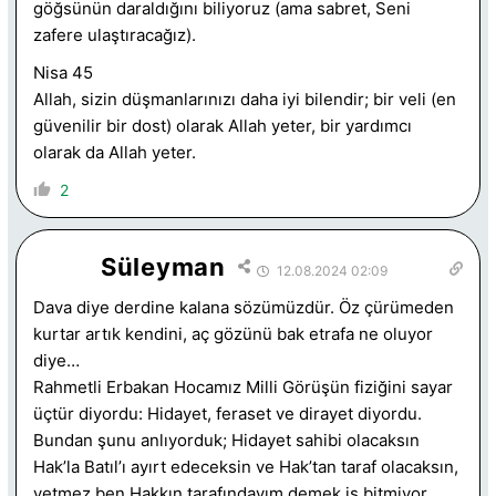
göğsünün daraldığını biliyoruz (ama sabret, Seni
zafere ulaştıracağız).
Nisa 45
Allah, sizin düşmanlarınızı daha iyi bilendir; bir veli (en
güvenilir bir dost) olarak Allah yeter, bir yardımcı
olarak da Allah yeter.
2
Süleyman
12.08.2024 02:09
Dava diye derdine kalana sözümüzdür. Öz çürümeden
kurtar artık kendini, aç gözünü bak etrafa ne oluyor
diye…
Rahmetli Erbakan Hocamız Milli Görüşün fiziğini sayar
üçtür diyordu: Hidayet, feraset ve dirayet diyordu.
Bundan şunu anlıyorduk; Hidayet sahibi olacaksın
Hak’la Batıl’ı ayırt edeceksin ve Hak’tan taraf olacaksın,
yetmez ben Hakkın tarafındayım demek iş bitmiyor