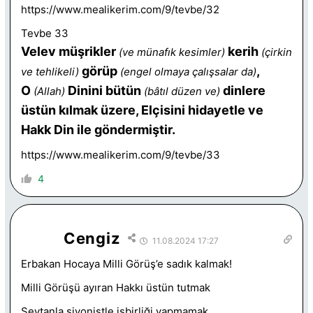
https://www.mealikerim.com/9/tevbe/32
Tevbe 33
Velev müşrikler
kerih
(ve münafık kesimler)
(çirkin
görüp
,
ve tehlikeli)
(engel olmaya çalışsalar da)
O
Dinini bütün
dinlere
(Allah)
(bâtıl düzen ve)
üstün kılmak üzere, Elçisini hidayetle ve
Hakk Din ile göndermiştir.
https://www.mealikerim.com/9/tevbe/33
4
Cengiz
11.08.2024 17:27
Erbakan Hocaya Milli Görüş’e sadık kalmak!
Milli Görüşü ayıran Hakkı üstün tutmak
Şeytanla siyonistle işbirliği yapmamak