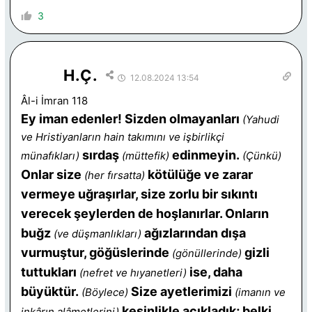
3
H.Ç.
12.08.2024 13:54
Âl-i İmran 118
Ey iman edenler! Sizden olmayanları
(Yahudi
ve Hristiyanların hain takımını ve işbirlikçi
sırdaş
edinmeyin.
münafıkları)
(müttefik)
(Çünkü)
Onlar size
kötülüğe ve zarar
(her fırsatta)
vermeye uğraşırlar, size zorlu bir sıkıntı
verecek şeylerden de hoşlanırlar. Onların
buğz
ağızlarından dışa
(ve düşmanlıkları)
vurmuştur, göğüslerinde
gizli
(gönüllerinde)
tuttukları
ise, daha
(nefret ve hıyanetleri)
büyüktür.
Size ayetlerimizi
(Böylece)
(imanın ve
kesinlikle açıkladık; belki
inkârın alâmetlerini)