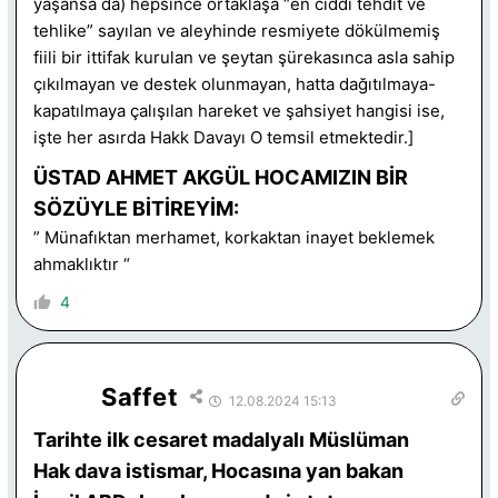
yaşansa da) hepsince ortaklaşa “en ciddi tehdit ve
tehlike” sayılan ve aleyhinde resmiyete dökülmemiş
fiili bir ittifak kurulan ve şeytan şürekasınca asla sahip
çıkılmayan ve destek olunmayan, hatta dağıtılmaya-
kapatılmaya çalışılan hareket ve şahsiyet hangisi ise,
işte her asırda Hakk Davayı O temsil etmektedir.]
ÜSTAD AHMET AKGÜL HOCAMIZIN BİR
SÖZÜYLE BİTİREYİM:
” Münafıktan merhamet, korkaktan inayet beklemek
ahmaklıktır “
4
Saffet
12.08.2024 15:13
Tarihte ilk cesaret madalyalı Müslüman
Hak dava istismar, Hocasına yan bakan