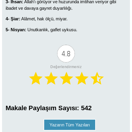
3- İhsan:
Allah’ı görüyor ve huzurunda imtihan veriyor gibi
ibadet ve davaya gayret duyarlılığı.
4- Şiar:
Alâmet, hak ölçü, miyar.
5- Nisyan:
Unutkanlık, gaflet uykusu.
4.8
Değerlendirmeniz
Makale Paylaşım Sayısı:
542
Yazarın Tüm Yazıları