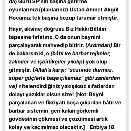
da) Gül’ü SP’nin başına getirme
oyunlarınızı/planlarınızı Üstad Ahmet Akgül
Hocamız tek başına bozup tarumar etmiştir.
Hayır, aksine; doğrusu Biz Hakkı Bâtılın
tepesine fırlatırız, O da onun beynini
parçalayarak mahvedip bitirir.
(Ardından)
Bir
de bakarsın ki, o
(bâtıl ve barbar rejimler,
zalimler ve işbirlikçiler yıkılıp)
yok olup
gitmiştir.
(Allah’a karşı; “sözünde durmaz,
süper güçlerle başa çıkamaz” gibi zanlardan
ve)
nitelendirdiğiniz yakışıksız sıfatlardan
dolayı yazıklar olsun size! [Not: Beyni
parçalanan ve fikriyatı boşa çıkarılan bâtıl ve
barbar sistemin, geri kalan görkemli
gövdesinin çökmesi ve çözülmesi artık
kolay ve kaçınılmaz olacaktır.] Enbiya 18