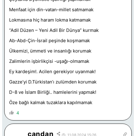
Menfaat için din-vatan-millet satmamak
Lokmasına hiç haram lokma katmamak
“Adil Düzen – Yeni Adil Bir Dünya” kurmak
Ab-Abd-Çin-İsrail peşinde koşmamak
Ülkemizi, ümmeti ve insanlığı korumak
Zalimlerin işbirlikçisi -uşağı-olmamak
Ey kardeşim!. Acilen gerekiyor uyanmak!
Gazze’yi D.Türkistan’ı zulümden korumak
D-8 ve İslam Birliği.. hamlelerini yapmak!
Öze bağlı kalmak tuzaklara kapılmamak
4
candan
11.08.2024 15:26