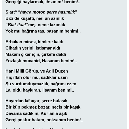
3
Gerçeği haykırmak, ihsanım
benim!..
4
Şiar;
“hayra motor, şerre hasımlık”
Bizi de kuşattı, mel’un azınlık
“Biat-itaat”
mış, neme lazımlık
Yok mu bağrına taş, basanım benim!..
Erbakan mirası, kimlere kaldı
Cihadın yerini, istismar aldı
Makam çıkar için, çirkefe daldı
Yozlaştı mücahid, Hasanım benim!..
Hani Milli Görüş, ve Adil Düzen
Hiç iflah olur mu, sadıklar üzen
Şu vurdumduymazlık, bağrımı ezen
Lal oldu haykıran, lisanım benim!..
Hayırdan laf açar, şerre bulaşık
Bir küp pekmez bozar, necis bir kaşık
Davama sadıkım, Kur’an’a aşık
Gerçi çoktur hatam, noksanım benim!..