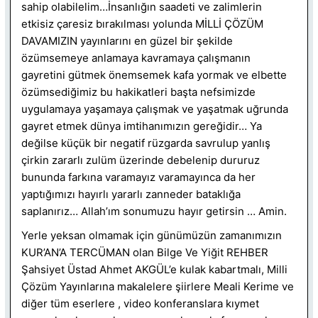
sahip olabilelim…İnsanlığın saadeti ve zalimlerin
etkisiz çaresiz bırakılması yolunda MİLLİ ÇÖZÜM
DAVAMIZIN yayınlarını en güzel bir şekilde
özümsemeye anlamaya kavramaya çalışmanın
gayretini gütmek önemsemek kafa yormak ve elbette
özümsediğimiz bu hakikatleri başta nefsimizde
uygulamaya yaşamaya çalışmak ve yaşatmak uğrunda
gayret etmek dünya imtihanımızın gereğidir… Ya
değilse küçük bir negatif rüzgarda savrulup yanlış
çirkin zararlı zulüm üzerinde debelenip dururuz
bununda farkına varamayız varamayınca da her
yaptığımızı hayırlı yararlı zanneder bataklığa
saplanırız… Allah’ım sonumuzu hayır getirsin … Amin.
Yerle yeksan olmamak için günümüzün zamanımızın
KUR’AN’A TERCÜMAN olan Bilge Ve Yiğit REHBER
Şahsiyet Üstad Ahmet AKGÜL’e kulak kabartmalı, Milli
Çözüm Yayınlarına makalelere şiirlere Meali Kerime ve
diğer tüm eserlere , video konferanslara kıymet