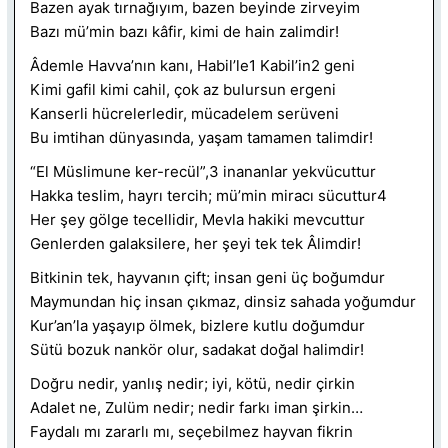
Bazen ayak tırnağıyım, bazen beyinde zirveyim
Bazı mü’min bazı kâfir, kimi de hain zalimdir!
Âdemle Havva’nın kanı, Habil’le1 Kabil’in2 geni
Kimi gafil kimi cahil, çok az bulursun ergeni
Kanserli hücrelerledir, mücadelem serüveni
Bu imtihan dünyasında, yaşam tamamen talimdir!
“El Müslimune ker-recül”,3 inananlar yekvücuttur
Hakka teslim, hayrı tercih; mü’min miracı sücuttur4
Her şey gölge tecellidir, Mevla hakiki mevcuttur
Genlerden galaksilere, her şeyi tek tek Âlimdir!
Bitkinin tek, hayvanın çift; insan geni üç boğumdur
Maymundan hiç insan çıkmaz, dinsiz sahada yoğumdur
Kur’an’la yaşayıp ölmek, bizlere kutlu doğumdur
Sütü bozuk nankör olur, sadakat doğal halimdir!
Doğru nedir, yanlış nedir; iyi, kötü, nedir çirkin
Adalet ne, Zulüm nedir; nedir farkı iman şirkin…
Faydalı mı zararlı mı, seçebilmez hayvan fikrin