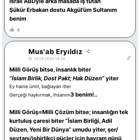
İsrail ABDyle arka masada iş tutan
Şükür Erbakan dostu Akgül’üm Sultanım
benim
4
Mus'ab Eryıldız
12.08.2024 14:24
Milli Görüş bitse, insanlık biter
“İslam Birlik, Dost Pakt; Hak Düzen”
yiter
Ey haine ümit, bağlayan itler
3
benim!..
Gerçeği haykırmak, ihsanım
Milli Görüş=Milli Çözüm bitse; insanlığın tek
kurtuluş çaresi biter “İslam Birliği, Adil
Düzen, Yeni Bir Dünya” umudu yiter, şer/
şeytanı/işbirlikçi güçler için bayram günü