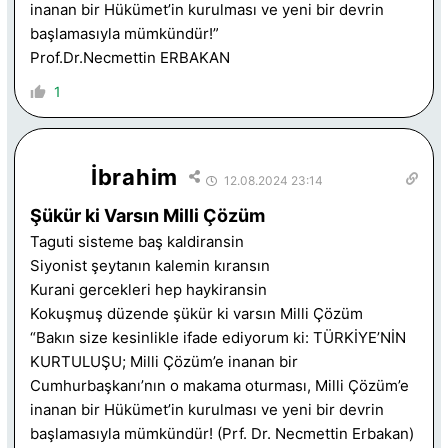
inanan bir Hükümet’in kurulması ve yeni bir devrin
başlamasıyla mümkündür!”
Prof.Dr.Necmettin ERBAKAN
1
İbrahim
12.08.2024 23:14
Şükür ki Varsın Milli Çözüm
Taguti sisteme baş kaldiransin
Siyonist şeytanın kalemin kıransın
Kurani gercekleri hep haykiransin
Kokuşmuş düzende şükür ki varsın Milli Çözüm
“Bakın size kesinlikle ifade ediyorum ki: TÜRKİYE’NİN
KURTULUŞU; Milli Çözüm’e inanan bir
Cumhurbaşkanı’nın o makama oturması, Milli Çözüm’e
inanan bir Hükümet’in kurulması ve yeni bir devrin
başlamasıyla mümkündür! (Prf. Dr. Necmettin Erbakan)