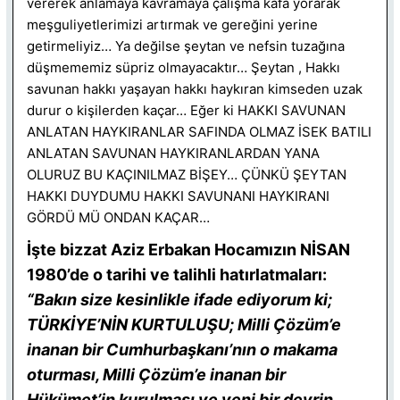
vererek anlamaya kavramaya çalışma kafa yorarak
meşguliyetlerimizi artırmak ve gereğini yerine
getirmeliyiz… Ya değilse şeytan ve nefsin tuzağına
düşmememiz süpriz olmayacaktır… Şeytan , Hakkı
savunan hakkı yaşayan hakkı haykıran kimseden uzak
durur o kişilerden kaçar… Eğer ki HAKKI SAVUNAN
ANLATAN HAYKIRANLAR SAFINDA OLMAZ İSEK BATILI
ANLATAN SAVUNAN HAYKIRANLARDAN YANA
OLURUZ BU KAÇINILMAZ BİŞEY… ÇÜNKÜ ŞEYTAN
HAKKI DUYDUMU HAKKI SAVUNANI HAYKIRANI
GÖRDÜ MÜ ONDAN KAÇAR…
İşte bizzat Aziz Erbakan Hocamızın NİSAN
1980’de o tarihi ve talihli hatırlatmaları:
“Bakın size kesinlikle ifade ediyorum ki;
TÜRKİYE’NİN KURTULUŞU; Milli Çözüm’e
inanan bir Cumhurbaşkanı’nın o makama
oturması, Milli Çözüm’e inanan bir
Hükümet’in kurulması ve yeni bir devrin