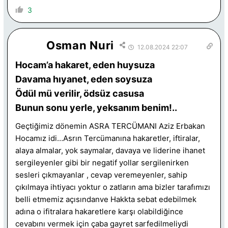
3
Osman Nuri
12.08.2024 22:07
Hocam’a hakaret, eden huysuza
Davama hıyanet, eden soysuza
Ödül mü verilir, ödsüz casusa
Bunun sonu yerle, yeksanım benim!..
Geçtiğimiz dönemin ASRA TERCÜMANI Aziz Erbakan
Hocamız idi…Asrın Tercümanına hakaretler, iftiralar,
alaya almalar, yok saymalar, davaya ve liderine ihanet
sergileyenler gibi bir negatif yollar sergilenirken
sesleri çıkmayanlar , cevap veremeyenler, sahip
çıkılmaya ihtiyacı yoktur o zatların ama bizler tarafımızı
belli etmemiz açısındanve Hakkta sebat edebilmek
adına o ifitralara hakaretlere karşı olabildiğince
cevabını vermek için çaba gayret sarfedilmeliydi