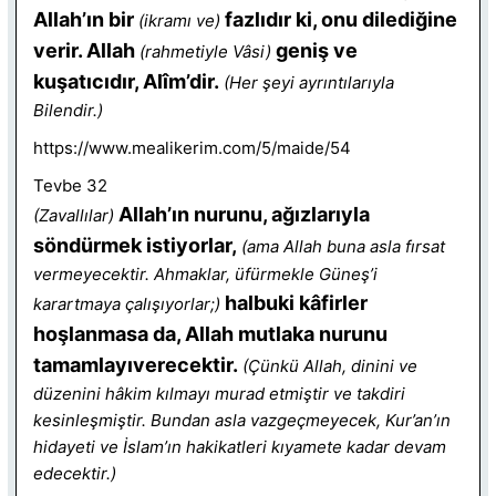
Allah’ın bir
fazlıdır ki, onu dilediğine
(ikramı ve)
verir. Allah
geniş ve
(rahmetiyle Vâsi)
kuşatıcıdır, Alîm’dir.
(Her şeyi ayrıntılarıyla
Bilendir.)
https://www.mealikerim.com/5/maide/54
Tevbe 32
Allah’ın nurunu, ağızlarıyla
(Zavallılar)
söndürmek istiyorlar,
(ama Allah buna asla fırsat
vermeyecektir. Ahmaklar, üfürmekle Güneş’i
halbuki kâfirler
karartmaya çalışıyorlar;)
hoşlanmasa da, Allah mutlaka nurunu
tamamlayıverecektir.
(Çünkü Allah, dinini ve
düzenini hâkim kılmayı murad etmiştir ve takdiri
kesinleşmiştir. Bundan asla vazgeçmeyecek, Kur’an’ın
hidayeti ve İslam’ın hakikatleri kıyamete kadar devam
edecektir.)