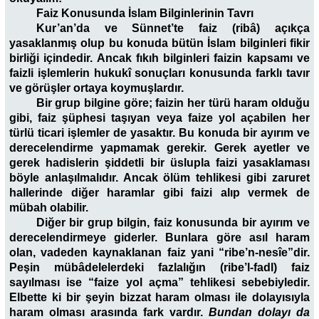
Faiz Konusunda İslam Bilginlerinin
Tavrı
Kur’an’da ve Sünnet’te faiz (ribâ) açıkça
yasaklanmış olup bu konuda bütün İslam bilginleri fikir
birliği içindedir. Ancak fıkıh bilginleri faizin kapsamı ve
faizli işlemlerin hukukî sonuçları konusunda farklı tavır
ve görüşler ortaya koymuşlardır.
Bir grup bilgine göre; faizin her türü haram olduğu
gibi, faiz şüphesi taşıyan veya faize yol açabilen her
türlü ticari işlemler de yasaktır. Bu konuda bir ayırım ve
derecelendirme yapmamak gerekir. Gerek ayetler ve
gerek hadislerin şiddetli bir üslupla faizi yasaklaması
böyle anlaşılmalıdır. Ancak ölüm tehlikesi gibi zaruret
hallerinde diğer haramlar gibi faizi alıp vermek de
mübah olabilir.
Diğer bir grup bilgin, faiz konusunda bir ayırım ve
derecelendirmeye giderler. Bunlara göre asıl haram
olan, vadeden kaynaklanan faiz yani “ribe’n-nesîe”dir.
Peşin mübâdelelerdeki fazlalığın (ribe’l-fadl) faiz
sayılması ise “faize yol açma” tehlikesi sebebiyledir.
Elbette ki bir şeyin bizzat haram olması ile dolayısıyla
haram olması arasında fark vardır.
Bundan dolayı da