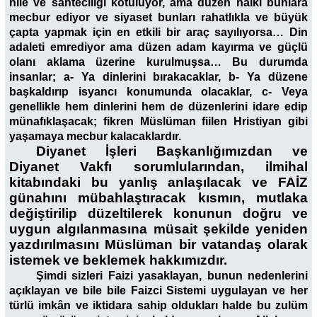
hile ve sahteciliği kötülüyor, ama düzen halkı bunlara
mecbur ediyor ve siyaset bunları rahatlıkla ve büyük
çapta yapmak için en etkili bir araç sayılıyorsa… Din
adaleti emrediyor ama düzen adam kayırma ve güçlü
olanı aklama üzerine kurulmuşsa… Bu durumda
insanlar; a- Ya dinlerini bırakacaklar, b- Ya düzene
başkaldırıp isyancı konumunda olacaklar, c- Veya
genellikle hem dinlerini hem de düzenlerini idare edip
münafıklaşacak; fikren Müslüman fiilen Hristiyan gibi
yaşamaya mecbur kalacaklardır.
Diyanet İşleri Başkanlığımızdan ve
Diyanet Vakfı sorumlularından, ilmihal
kitabındaki bu yanlış anlaşılacak ve FAİZ
günahını mübahlaştıracak kısmın, mutlaka
değiştirilip düzeltilerek konunun doğru ve
uygun algılanmasına müsait şekilde yeniden
yazdırılmasını Müslüman bir vatandaş olarak
istemek ve beklemek hakkımızdır.
Şimdi sizleri Faizi yasaklayan, bunun nedenlerini
açıklayan ve bile bile Faizci Sistemi uygulayan ve her
türlü imkân ve iktidara sahip oldukları halde bu zulüm