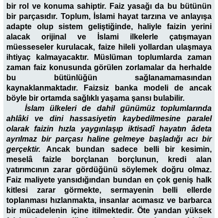
bir rol ve konuma sahiptir. Faiz yasağı da bu bütünün
bir parçasıdır. Toplum, İslami hayat tarzına ve anlayışa
adapte olup sistem geliştiğinde, haliyle faizin yerini
alacak orijinal ve İslami ilkelerle çatışmayan
müesseseler kurulacak, faize hileli yollardan ulaşmaya
ihtiyaç kalmayacaktır. Müslüman toplumlarda zaman
zaman faiz konusunda görülen zorlamalar da herhalde
bu bütünlüğün sağlanamamasından
kaynaklanmaktadır. Faizsiz banka modeli de ancak
böyle bir ortamda sağlıklı yaşama şansı bulabilir.
İslam ülkeleri de dahil günümüz toplumlarında
ahlâki ve dini hassasiyetin kaybedilmesine paralel
olarak faizin hızla yaygınlaşıp iktisadî hayatın âdeta
ayrılmaz bir parçası haline gelmeye başladığı acı bir
gerçektir.
Ancak bundan sadece belli bir kesimin,
meselâ faizle borçlanan borçlunun, kredi alan
yatırımcının zarar gördüğünü söylemek doğru olmaz.
Faiz maliyete yansıdığından bundan en çok geniş halk
kitlesi zarar görmekte, sermayenin belli ellerde
toplanması hızlanmakta, insanlar acımasız ve barbarca
bir mücadelenin içine itilmektedir. Öte yandan yüksek