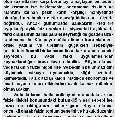
olumsuz etkisine karşı korumayı amaçlayan bir tedbir,
bir kısmının ise beklemenin, ödenmeme riskinin ve
mahrum kalınan peşin kârın karşılığı mahiyetinde
olduğu, bu sebeple de câiz olacağı iddiası belli ölçüde
doğrudur. Ancak günümüzde bankaların kredilere
uyguladığı aylık faiz oranları ile piyasadaki aylık vade
farkı oranlarının daima paralel seyrettiği de gözden uzak
tutulmamalıdır. Kâr payı dağıtan finans kurumlarının -
ortak yatırım ve üretimin güçlükleri sebebiyle-
gelirlerinin önemli bir kısmının ticari faiz oranına paralel
seyreden bu vade farkı uygulamasından
kaynaklandığını buna ilave edebiliriz. Böyle olunca,
vade farkının faizle hiçbir ilişki ve bağının bulunmadığını
söylemek vâkıaya uymamakta, kâğıt üzerinde
kalmaktadır. Faiz ortadan kaldırılmadıkça ekonomide ve
ticari hayatta onun etkisinden uzak kalmak mümkün
olmayacaktır.
Vade farkının, hatta enflasyon oranındaki artışın
faizle ilişkisi konusundaki bulanıklığın asıl sebebi ise,
faizin ne olduğunun belirsizliğidir. Böyle olunca,
öncelikli olarak faizin toplum genelini ve hukuk düzenini
ilgilendirir tarzda tanımının yapılması ve ölçütlerin