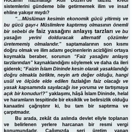
Hocanın hazırlattığı Adil Düzen’de faizsiz kredi
sistemlerini gündeme bile getirmemek ilim ve insaf
ehline yakışır mıydı?
“…Müslüman kesimin ekonomik gücü yitirmiş ve
bu gücü gayr-ı Müslimlere kaptırmış olmasının önemli
faiz yasağını anlayış tarzları
bir sebebi de
ve bu
yasağın yerini dolduracak alternatif çözümler
üretememiş olmalarıdır.”
saptamalarının son kısmı
doğru olmak ve ilim adamı geçinenlerin acizliğini ortaya
koymakla beraber, sorunun
“Faiz yasağını anlayış
tarzlarından”
kaynaklandığını söylemek ve daha da ileri
giderek;
“Faizin İslam Dininde kesin olarak yasaklandığı
doğru olmakla birlikte, neyin artı değer olduğu, hangi
usül ve ölçüde elde edilen fazlalığın faiz olacağı ve
yasak kapsamında sayılacağı ise yoruma ve tartışmaya
açık bir konudur!?”
yaklaşımı, hâşâ İslam Dininde, helal
ve haramların tespitinde bir eksiklik ve belirsizlik olduğu
kanaatini çağrıştırır ki, bu tam bir saptırma ve
çarpıtmadır.
Bu arada, zekât da aslında devlet eliyle toplanan
ve belirlenen yerlere harcanan bir resmi vergi
konumundadır. Çağımızda seri üretim yapan