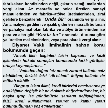
fabrikaların kendisinden değil, çıkarıp sattığı mallardan
vergi alınır. Az masrafla ve bolca üretilen sanayi
mamullerinden ve fabrika=atölye üretimlerinden, zirai
“Onda bir”
gelirlere benzetilerek
oranında vergi alınır.
Ama maliyet girdileri ve işçilik giderleri masraflı bulunan
ve pahalıya mal olan fabrika ve atölye ürünlerinden ise
“Kırkta bir”
para ve altın gibi
oranında, duruma göre
ya üretilen mal cinsinden, veya para olarak vergi alınır.
Diyanet Vakfı İlmihalinin bahse konu
bölümünde geçen:
“Ancak fıkıh bilginleri faizin kapsamı ve faizli
işlemlerin hukuki sonuçları konusunda farklı görüşler
ortaya koymuşlardır…”
“… Vadeden doğan faiz ancak zaruret halinde caiz
olabilirken, fazlalık faizi “rib’el-fadl” ihtiyaç halinde de
mübah olabilir…”
“Bir grup İslam âlimi, kredi faizlerini emek-sermaye
ortaklığının değişik bir nevi olarak değerlendirmekte, bir
başka grup ise günümüzde şartların değiştiğinden,
faizli kredi kullanımında zaruret ve kamu yararı
bulunduğundan söz etmektedir.”