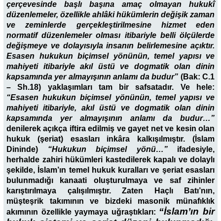
çerçevesinde başlı başına amaç olmayan hukukî
düzenlemeler, özellikle ahlâki hükümlerin değişik zaman
ve zeminlerde gerçekleştirilmesine hizmet eden
normatif düzenlemeler olması itibariyle belli ölçülerde
değişmeye ve dolayısıyla insanın belirlemesine açıktır.
Esasen hukukun biçimsel yönünün, temel yapısı ve
mahiyeti itibariyle akıl üstü ve dogmatik olan dinin
kapsamında yer almayışının anlamı da budur”
(Bak: C.1
– Sh.18) yaklaşımları tam bir safsatadır. Ve hele:
“Esasen hukukun biçimsel yönünün, temel yapısı ve
mahiyeti itibariyle, akıl üstü ve dogmatik olan dinin
kapsamında yer almayışının anlamı da budur…”
denilerek açıkça iftira edilmiş ve gayet net ve kesin olan
hukuk (şeriat) esasları inkâra kalkışılmıştır. (İslam
Dininde)
“Hukukun biçimsel yönü…”
ifadesiyle,
herhalde zahiri hükümleri kastedilerek kapalı ve dolaylı
şekilde, İslam’ın temel hukuk kuralları ve şeriat esasları
bulunmadığı kanaati oluşturulmaya ve saf zihinler
karıştırılmaya çalışılmıştır. Zaten Haçlı Batı’nın,
müşteşrik takımının ve bizdeki masonik münafıklık
“İslam’ın bir
akımının özellikle yaymaya uğraştıkları: