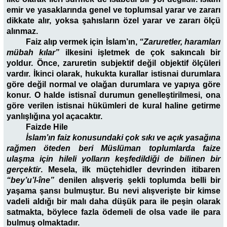
emir ve yasaklarında genel ve toplumsal yarar ve zararı
dikkate alır, yoksa şahısların özel yarar ve zararı ölçü
alınmaz.
Faiz alıp vermek için İslam’ın,
“Zaruretler, haramları
mübah kılar”
ilkesini işletmek de çok sakıncalı bir
yoldur. Önce, zaruretin subjektif değil objektif ölçüleri
vardır. İkinci olarak, hukukta kurallar istisnai durumlara
göre değil normal ve olağan durumlara ve yapıya göre
konur. O halde istisnaî durumun genelleştirilmesi, ona
göre verilen istisnai hükümleri de kural haline getirme
yanlışlığına yol açacaktır.
Faizde
Hile
İslam’ın faiz konusundaki çok sıkı ve açık yasağına
rağmen öteden beri Müslüman toplumlarda faize
ulaşma için hileli yolların keşfedildiği de bilinen bir
gerçektir
. Mesela, ilk müçtehidler devrinden itibaren
“bey’u’l-îne”
denilen alışveriş şekli toplumda belli bir
yaşama şansı bulmuştur. Bu nevi alışverişte bir kimse
vadeli aldığı bir malı daha düşük para ile peşin olarak
satmakta, böylece fazla ödemeli de olsa vade ile para
bulmuş olmaktadır.