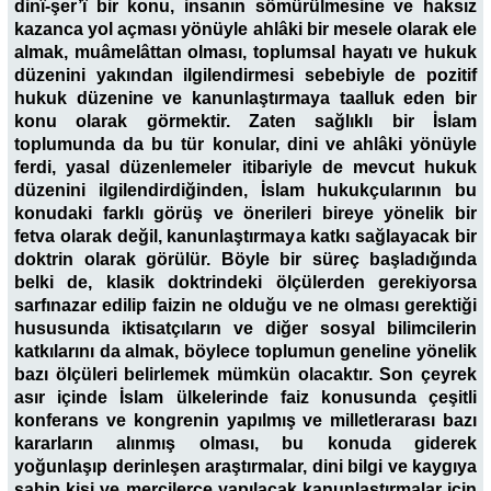
dinî-şer’î bir konu, insanın sömürülmesine ve haksız
kazanca yol açması yönüyle ahlâki bir mesele olarak ele
almak, muâmelâttan olması, toplumsal hayatı ve hukuk
düzenini yakından ilgilendirmesi sebebiyle de pozitif
hukuk düzenine ve kanunlaştırmaya taalluk eden bir
konu olarak görmektir. Zaten sağlıklı bir İslam
toplumunda da bu tür konular, dini ve ahlâki yönüyle
ferdi, yasal düzenlemeler itibariyle de mevcut hukuk
düzenini ilgilendirdiğinden, İslam hukukçularının bu
konudaki farklı görüş ve önerileri bireye yönelik bir
fetva olarak değil, kanunlaştırmaya katkı sağlayacak bir
doktrin olarak görülür. Böyle bir süreç başladığında
belki de, klasik doktrindeki ölçülerden gerekiyorsa
sarfınazar edilip faizin ne olduğu ve ne olması gerektiği
hususunda iktisatçıların ve diğer sosyal bilimcilerin
katkılarını da almak, böylece toplumun geneline yönelik
bazı ölçüleri belirlemek mümkün olacaktır. Son çeyrek
asır içinde İslam ülkelerinde faiz konusunda çeşitli
konferans ve kongrenin yapılmış ve milletlerarası bazı
kararların alınmış olması, bu konuda giderek
yoğunlaşıp derinleşen araştırmalar, dini bilgi ve kaygıya
sahip kişi ve mercilerce yapılacak kanunlaştırmalar için