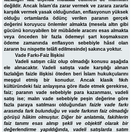
değildir. Ancak İslam’da zarar vermek ve zarara zararla
karşılık vermek yasak olduğundan, enflasyonun yüksek
olduğu ortamlarda ödünç verilen paranın gerçek
değerini koruyucu önlemler almakta (mesela altın gibi
gücünü koruyabilen bir mübâdele aracını esas almakta
veya önceden bir fazla ödemeyi şart koşmaksızın
ödeme zamanında enflasyon sebebiyle hâsıl olan
zararın bu nispette telâfi edilmesinde) sakınca yoktur.
Vade Farkı-Faiz İlişkisi
Vadeli satışın câiz olup olmadığı konusu aşağıda
ele alınacaktır. Vadeli satışta vade karşılığı alınan
fazlalığın faizle ilişkisi öteden beri İslam hukukçularını
meşgul etmiş bir konudur. Ancak klasik fıkıh
kültüründeki faiz anlayışına göre ifade etmek gerekirse,
faiz; paranın vade sebebiyle para kazanması, vadeli
satış ise; malın vade sebebiyle peşin değerine göre
fazla paraya satılması olduğundan
faizle vade farkı
arasında fark bulunduğu ve vade farkının faiz olmadığı
görüşü hâkim olmuştur. Diğer bir anlatımla, fakihlerin
faiz tanımı esas alınıp şekli ve objektif olarak bir
değerlendirme yapıldığında, vadeli satışlarda satım