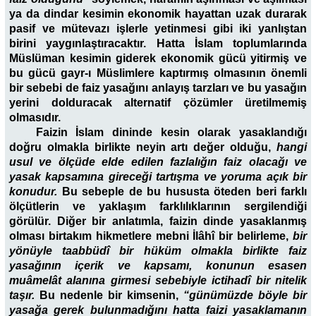
ya da dindar kesimin ekonomik hayattan uzak durarak
pasif ve mütevazı işlerle yetinmesi gibi iki yanlıştan
birini yaygınlaştıracaktır. Hatta İslam toplumlarında
Müslüman kesimin giderek ekonomik gücü yitirmiş ve
bu gücü gayr-ı Müslimlere kaptırmış olmasının önemli
bir sebebi de faiz yasağını anlayış tarzları ve bu yasağın
yerini dolduracak alternatif çözümler üretilmemiş
olmasıdır.
Faizin İslam dininde kesin olarak yasaklandığı
doğru olmakla birlikte neyin artı değer olduğu,
hangi
usul ve ölçüde elde edilen fazlalığın faiz olacağı ve
yasak kapsamına gireceği tartışma ve yoruma açık bir
konudur.
Bu sebeple de bu hususta öteden beri farklı
ölçütlerin ve yaklaşım farklılıklarının sergilendiği
görülür. Diğer bir anlatımla, faizin dinde yasaklanmış
olması birtakım hikmetlere mebni İlâhî bir belirleme,
bir
yönüyle taabbüdî bir hüküm olmakla birlikte faiz
yasağının içerik ve kapsamı, konunun esasen
muâmelât alanına girmesi sebebiyle ictihadî bir nitelik
taşır.
Bu nedenle bir kimsenin,
“günümüzde böyle bir
yasağa gerek bulunmadığını hatta faizi yasaklamanın