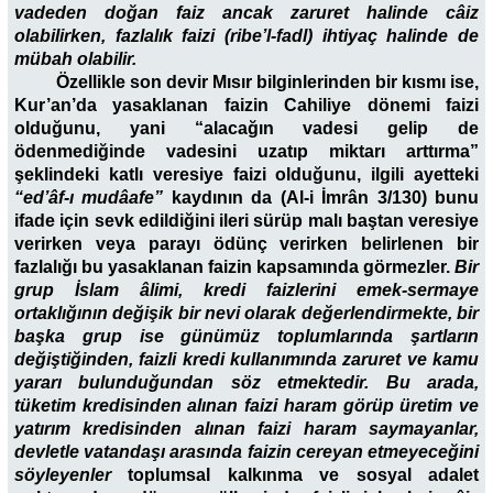
vadeden doğan faiz ancak zaruret halinde câiz
olabilirken, fazlalık faizi (ribe’l-fadl) ihtiyaç halinde de
mübah olabilir.
Özellikle son devir Mısır bilginlerinden bir kısmı ise,
Kur’an’da yasaklanan faizin Cahiliye dönemi faizi
olduğunu, yani “alacağın vadesi gelip de
ödenmediğinde vadesini uzatıp miktarı arttırma”
şeklindeki katlı veresiye faizi olduğunu, ilgili ayetteki
“ed’âf-ı mudâafe”
kaydının da (Al-i İmrân 3/130) bunu
ifade için sevk edildiğini ileri sürüp malı baştan veresiye
verirken veya parayı ödünç verirken belirlenen bir
fazlalığı bu yasaklanan faizin kapsamında görmezler.
Bir
grup İslam âlimi, kredi faizlerini emek-sermaye
ortaklığının değişik bir nevi olarak değerlendirmekte, bir
başka grup ise günümüz toplumlarında şartların
değiştiğinden, faizli kredi kullanımında zaruret ve kamu
yararı bulunduğundan söz etmektedir. Bu arada,
tüketim kredisinden alınan faizi haram görüp üretim ve
yatırım kredisinden alınan faizi haram saymayanlar,
devletle vatandaşı arasında faizin cereyan etmeyeceğini
söyleyenler
toplumsal kalkınma ve sosyal adalet