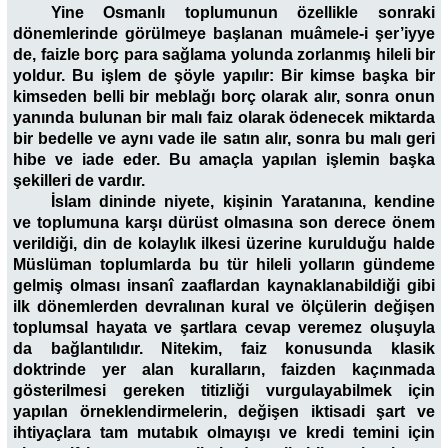
Yine Osmanlı toplumunun özellikle sonraki
dönemlerinde görülmeye başlanan muâmele-i şer’iyye
de, faizle borç para sağlama yolunda zorlanmış hileli bir
yoldur. Bu işlem de şöyle yapılır: Bir kimse başka bir
kimseden belli bir meblağı borç olarak alır, sonra onun
yanında bulunan bir malı faiz olarak ödenecek miktarda
bir bedelle ve aynı vade ile satın alır, sonra bu malı geri
hibe ve iade eder. Bu amaçla yapılan işlemin başka
şekilleri de vardır.
İslam dininde niyete, kişinin Yaratanına, kendine
ve toplumuna karşı dürüst olmasına son derece önem
verildiği, din de kolaylık ilkesi üzerine kurulduğu halde
Müslüman toplumlarda bu tür hileli yolların gündeme
gelmiş olması insanî zaaflardan kaynaklanabildiği gibi
ilk dönemlerden devralınan kural ve ölçülerin değişen
toplumsal hayata ve şartlara cevap veremez oluşuyla
da bağlantılıdır. Nitekim, faiz konusunda klasik
doktrinde yer alan kuralların, faizden kaçınmada
gösterilmesi gereken titizliği vurgulayabilmek için
yapılan örneklendirmelerin, değişen iktisadi şart ve
ihtiyaçlara tam mutabık olmayışı ve kredi temini için