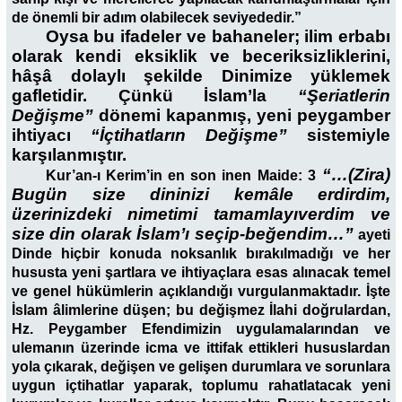
de önemli bir adım olabilecek seviyededir.”
Oysa bu ifadeler ve bahaneler; ilim erbabı
olarak kendi eksiklik ve beceriksizliklerini,
hâşâ dolaylı şekilde Dinimize yüklemek
gafletidir. Çünkü İslam’la
“Şeriatlerin
Değişme”
dönemi kapanmış, yeni peygamber
ihtiyacı
“İçtihatların Değişme”
sistemiyle
karşılanmıştır.
“…(Zira)
Kur’an-ı Kerim’in en son inen Maide: 3
Bugün size dininizi kemâle erdirdim,
üzerinizdeki nimetimi tamamlayıverdim ve
size din olarak İslam’ı seçip-beğendim…”
ayeti
Dinde hiçbir konuda noksanlık bırakılmadığı ve her
hususta yeni şartlara ve ihtiyaçlara esas alınacak temel
ve genel hükümlerin açıklandığı vurgulanmaktadır. İşte
İslam âlimlerine düşen; bu değişmez İlahi doğrulardan,
Hz. Peygamber Efendimizin uygulamalarından ve
ulemanın üzerinde icma ve ittifak ettikleri hususlardan
yola çıkarak, değişen ve gelişen durumlara ve sorunlara
uygun içtihatlar yaparak, toplumu rahatlatacak yeni