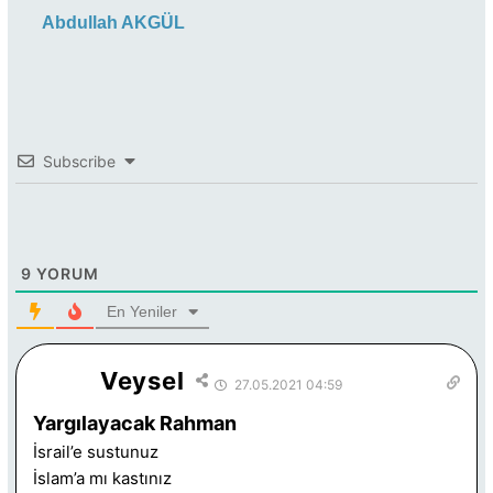
Abdullah AKGÜL
Subscribe
9
YORUM
En Yeniler
Veysel
27.05.2021 04:59
Yargılayacak Rahman
İsrail’e sustunuz
İslam’a mı kastınız