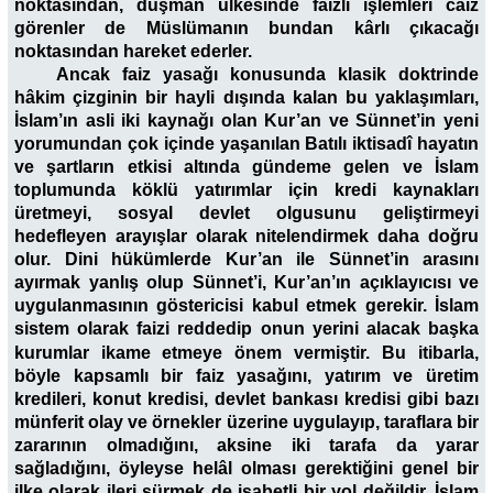
noktasından, düşman ülkesinde faizli işlemleri câiz
görenler de Müslümanın bundan kârlı çıkacağı
noktasından hareket ederler.
Ancak faiz yasağı konusunda klasik doktrinde
hâkim çizginin bir hayli dışında kalan bu yaklaşımları,
İslam’ın asli iki kaynağı olan Kur’an ve Sünnet’in yeni
yorumundan çok içinde yaşanılan Batılı iktisadî hayatın
ve şartların etkisi altında gündeme gelen ve İslam
toplumunda köklü yatırımlar için kredi kaynakları
üretmeyi, sosyal devlet olgusunu geliştirmeyi
hedefleyen arayışlar olarak nitelendirmek daha doğru
olur. Dini hükümlerde Kur’an ile Sünnet’in arasını
ayırmak yanlış olup Sünnet’i, Kur’an’ın açıklayıcısı ve
uygulanmasının göstericisi kabul etmek gerekir. İslam
sistem olarak faizi reddedip onun yerini alacak başka
kurumlar ikame etmeye önem vermiştir.
Bu itibarla,
böyle kapsamlı bir faiz yasağını, yatırım ve üretim
kredileri, konut kredisi, devlet bankası kredisi gibi bazı
münferit olay ve örnekler üzerine uygulayıp, taraflara bir
zararının olmadığını, aksine iki tarafa da yarar
sağladığını, öyleyse helâl olması gerektiğini genel bir
ilke olarak ileri sürmek de isabetli bir yol değildir. İslam