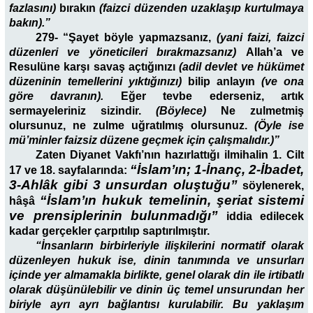
fazlasını)
bırakın
(faizci düzenden uzaklaşıp kurtulmaya
bakın).”
279-
“Şayet böyle yapmazsanız,
(yani faizi, faizci
düzenleri ve yöneticileri bırakmazsanız)
Allah’a ve
Resulüne karşı savaş açtığınızı
(adil devlet ve hükümet
düzeninin temellerini yıktığınızı)
bilip anlayın
(ve ona
göre davranın).
Eğer tevbe ederseniz, artık
sermayeleriniz sizindir.
(Böylece)
Ne zulmetmiş
olursunuz, ne zulme uğratılmış olursunuz.
(Öyle ise
mü’minler faizsiz düzene geçmek için çalışmalıdır.)”
Zaten Diyanet Vakfı’nın hazırlattığı ilmihalin 1. Cilt
“İslam’ın; 1-İnanç, 2-İbadet,
17 ve 18. sayfalarında:
3-Ahlâk gibi 3 unsurdan oluştuğu”
söylenerek,
“İslam’ın hukuk temelinin, şeriat sistemi
hâşâ
ve prensiplerinin bulunmadığı”
iddia edilecek
kadar gerçekler çarpıtılıp saptırılmıştır.
“İnsanların birbirleriyle ilişkilerini normatif olarak
düzenleyen hukuk ise, dinin tanımında ve unsurları
içinde yer almamakla birlikte, genel olarak din ile irtibatlı
olarak düşünülebilir ve dinin üç temel unsurundan her
biriyle ayrı ayrı bağlantısı kurulabilir. Bu yaklaşım