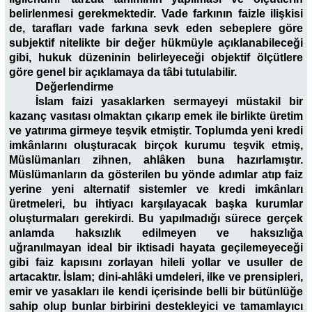
belirlenmesi gerekmektedir. Vade farkının faizle ilişkisi
de, tarafları vade farkına sevk eden sebeplere göre
subjektif nitelikte bir değer hükmüyle açıklanabileceği
gibi, hukuk düzeninin belirleyeceği objektif ölçütlere
göre genel bir açıklamaya da tâbi tutulabilir.
Değerlendirme
İslam faizi yasaklarken sermayeyi müstakil bir
kazanç vasıtası olmaktan çıkarıp emek ile birlikte üretim
ve yatırıma girmeye teşvik etmiştir. Toplumda yeni kredi
imkânlarını oluşturacak birçok kurumu teşvik etmiş,
Müslümanları zihnen, ahlâken buna hazırlamıştır.
Müslümanların da gösterilen bu yönde adımlar atıp faiz
yerine yeni alternatif sistemler ve kredi imkânları
üretmeleri, bu ihtiyacı karşılayacak başka kurumlar
oluşturmaları gerekirdi. Bu yapılmadığı sürece gerçek
anlamda haksızlık edilmeyen ve haksızlığa
uğranılmayan ideal bir iktisadi hayata geçilemeyeceği
gibi faiz kapısını zorlayan hileli yollar ve usuller de
artacaktır. İslam; dini-ahlâki umdeleri, ilke ve prensipleri,
emir ve yasakları ile kendi içerisinde belli bir bütünlüğe
sahip olup bunlar birbirini destekleyici ve tamamlayıcı