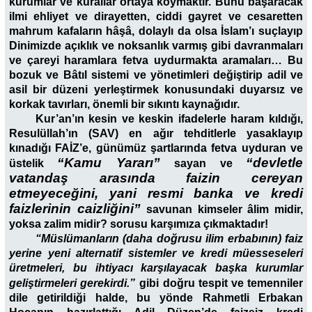
kurumlar ve kurallar ortaya koymaktır. Bunu başaracak
ilmi ehliyet ve dirayetten, ciddi gayret ve cesaretten
mahrum kafaların hâşâ, dolaylı da olsa İslam’ı suçlayıp
Dinimizde açıklık ve noksanlık varmış gibi davranmaları
ve çareyi haramlara fetva uydurmakta aramaları… Bu
bozuk ve Bâtıl sistemi ve yönetimleri değiştirip adil ve
asil bir düzeni yerleştirmek konusundaki duyarsız ve
korkak tavırları, önemli bir sıkıntı kaynağıdır.
Kur’an’ın kesin ve keskin ifadelerle haram kıldığı,
Resulüllah’ın (SAV) en ağır tehditlerle yasaklayıp
kınadığı FAİZ’e, günümüz şartlarında fetva uyduran ve
“Kamu Yararı”
“devletle
üstelik
sayan ve
vatandaş arasında faizin cereyan
etmeyeceğini, yani resmi banka ve kredi
faizlerinin caizliğini”
savunan kimseler âlim midir,
yoksa zalim midir? sorusu karşımıza çıkmaktadır!
“Müslümanların (daha doğrusu ilim erbabının) faiz
yerine yeni alternatif sistemler ve kredi müesseseleri
üretmeleri, bu ihtiyacı karşılayacak başka kurumlar
geliştirmeleri gerekirdi.”
gibi doğru tespit ve temenniler
dile getirildiği halde, bu yönde Rahmetli Erbakan