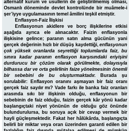
alternatif kurum ve usullerin de geliştirilmemiş olması,
Osmanlı döneminde devlet kontrolünde bir muâmele-i
şer’iyye uygulamasının temel âmilini teşkil etmiştir.
Enflasyon-Faiz
İlişkisi
Enflasyonun akidlere ve borç ilişkilerine etkisi
aşağıda ayrıca ele alınacaktır. Faizin enflasyonla
ilişkisine gelince; paranın satın alma gücünün yani
gerçek değerinin hızlı bir düşüş kaydettiği,
enflasyonun
çok yüksek oranlarda seyrettiği toplumlarda faiz, bu
sınıra kadar paranın enflasyon karşısındaki eriyişini
durdurucu bir çözüm olarak görülmekte, dolayısıyla
bilhassa dar ve orta gelirlinin faize yönelmesinin önemli
bir sebebini de bu oluşturmaktadır.
Burada şu
sorulabilir: Enflasyon oranını aşmayan bir faiz oranı
gerçek faiz sayılır mı? Vade farkı ile banka faiz oranları
arasında sıkı bir ilişkinin olduğu, enflasyonun bir
sebebinin de faiz olduğu, faizin gerçek kâr yönü kadar
başlangıçtaki niyet yönünün de olduğu göz önünde
bulundurulursa, bu soruya açık bir cevap vermek bir
hayli güçleşmektedir. Fakat her hâlükârda, başlangıçta
belirli bir miktar veya oran üzerinden garanti edilen bir
fazlalığın faiz dışında mütalaa edilmesi de mümkün