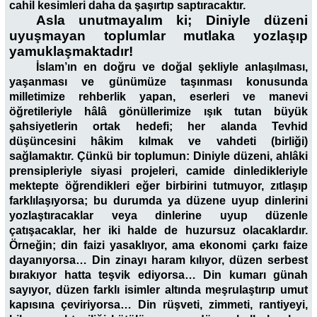
cahil kesimleri daha da şaşırtıp saptıracaktır.
Asla unutmayalım ki; Diniyle düzeni
uyuşmayan toplumlar mutlaka yozlaşıp
yamuklaşmaktadır!
İslam’ın en doğru ve doğal şekliyle anlaşılması,
yaşanması ve günümüze taşınması konusunda
milletimize rehberlik yapan, eserleri ve manevi
öğretileriyle hâlâ gönüllerimize ışık tutan büyük
şahsiyetlerin ortak hedefi; her alanda Tevhid
düşüncesini hâkim kılmak ve vahdeti (birliği)
sağlamaktır. Çünkü bir toplumun: Diniyle düzeni, ahlâki
prensipleriyle siyasi projeleri, camide dinledikleriyle
mektepte öğrendikleri eğer birbirini tutmuyor, zıtlaşıp
farklılaşıyorsa; bu durumda ya düzene uyup dinlerini
yozlaştıracaklar veya dinlerine uyup düzenle
çatışacaklar, her iki halde de huzursuz olacaklardır.
Örneğin; din faizi yasaklıyor, ama ekonomi çarkı faize
dayanıyorsa… Din zinayı haram kılıyor, düzen serbest
bırakıyor hatta teşvik ediyorsa… Din kumarı günah
sayıyor, düzen farklı isimler altında meşrulaştırıp umut
kapısına çeviriyorsa… Din rüşveti, zimmeti, rantiyeyi,