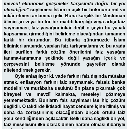
mevcut ekonomik gelişmeler karşısında doğru bir yol
olmadığını”
söylemesi İslam’ın açık bir hükmünü red ve
inkâr etmesi anlamına gelir. Buna karşılık bir Müslüman
âlimin şu veya bu tür bir maddi karşılığı veya artışı faiz
saymaması, faiz yasağını inkâr değil, o şeyin bu yasak
kapsamına girmediğini belirleme olacağından tamamen
farklı bir durumdur. Bu itibarla günümüzde İslam
bilginleri arasında yapılan faiz tartışmalarını ve bu arada
ileri sürülen farklı çözüm önerilerini faiz yasağını
tanıma-tanımama şeklinde değil yasağın içerik ve
çerçevesini belirleme yönünde gayretler olarak
nitelendirmek gerekir.
Öyle anlaşılıyor ki, vade farkını faiz dışında mütalaa
etmek, enflasyon farkını faiz saymamak, faizsiz banka
modelini ve murâbaha usulünü ön plana çıkarmak çok
bireysel ve mevziî kalmakta, meseleyi çözmeye
yetmemektedir. Bunların faiz sayılması ise hiç çözüm
değildir. O takdirde iktisadi hayat cendere içine itilmiş ve
daha da zorlaştırılmış olacağından birçok örtülü faiz
yolu kendiliğinden açılacaktır. Belki daha sağlıklı bir yol,
faiz meselesini ilke olarak dinen haram olması itibariyle