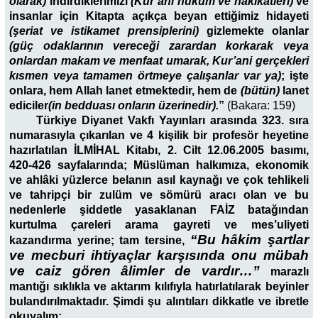
olarak)
indirdiklerimizi
(Kur’ani hüküm ve hakikatleri)
ve
insanlar için Kitapta açıkça beyan ettiğimiz hidayeti
(şeriat ve istikamet prensiplerini)
gizlemekte olanlar
(
güç odaklarının
vereceği zarardan korkarak veya
onlardan makam ve menfaat umarak, Kur’ani gerçekleri
kısmen veya tamamen örtmeye çalışanlar var ya)
; işte
onlara, hem Allah lanet etmektedir
,
hem de
(bütün)
lanet
ediciler
(in bedduası onların üzerinedir).
”
(Bakara: 159)
Türkiye Diyanet Vakfı Yayınları arasında 323. sıra
numarasıyla çıkarılan ve 4 kişilik bir profesör heyetine
hazırlatılan İLMİHAL Kitabı, 2. Cilt 12.06.2005 basımı,
420-426 sayfalarında; Müslüman halkımıza, ekonomik
ve ahlâki yüzlerce belanın asıl kaynağı ve çok tehlikeli
ve tahripçi bir zulüm ve sömürü aracı olan ve bu
nedenlerle şiddetle yasaklanan FAİZ batağından
kurtulma çareleri arama gayreti ve mes’uliyeti
“Bu hâkim şartlar
kazandırma yerine; tam tersine,
ve mecburi ihtiyaçlar karşısında onu mübah
ve caiz gören âlimler de vardır…”
marazlı
mantığı sıklıkla ve aktarım kılıfıyla hatırlatılarak beyinler
bulandırılmaktadır. Şimdi şu alıntıları dikkatle ve ibretle
okuyalım: