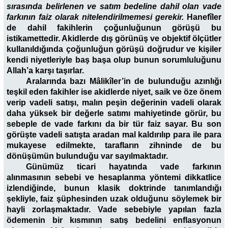
sırasında belirlenen ve satım bedeline dahil olan vade
farkının faiz olarak nitelendirilmemesi gerekir.
Hanefîler
de dahil fakihlerin çoğunluğunun görüşü bu
istikamettedir. Akidlerde dış görünüş ve objektif ölçütler
kullanıldığında çoğunluğun görüşü doğrudur ve kişiler
kendi niyetleriyle baş başa olup bunun sorumluluğunu
Allah’a karşı taşırlar.
Aralarında bazı Mâlikîler’in de bulunduğu azınlığı
teşkil eden fakihler ise akidlerde niyet, saik ve öze önem
verip vadeli satışı, malın peşin değerinin vadeli olarak
daha yüksek bir değerle satımı mahiyetinde görür, bu
sebeple de vade farkını da bir tür faiz sayar. Bu son
görüşte vadeli satışta aradan mal kaldırılıp para ile para
mukayese edilmekte, tarafların zihninde de bu
dönüşümün bulunduğu var sayılmaktadır.
Günümüz ticari hayatında vade farkının
alınmasının sebebi ve hesaplanma yöntemi dikkatlice
izlendiğinde, bunun klasik doktrinde tanımlandığı
şekliyle, faiz şüphesinden uzak olduğunu söylemek bir
hayli zorlaşmaktadır. Vade sebebiyle yapılan fazla
ödemenin bir kısmının satış bedelini enflasyonun