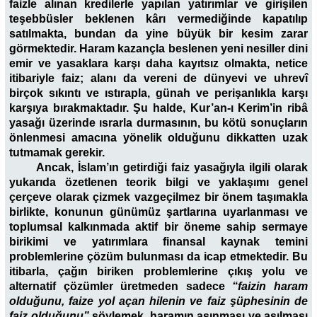
faizle alınan kredilerle yapılan yatırımlar ve girişilen
teşebbüsler beklenen kârı vermediğinde kapatılıp
satılmakta, bundan da yine büyük bir kesim zarar
görmektedir. Haram kazançla beslenen yeni nesiller dini
emir ve yasaklara karşı daha kayıtsız olmakta, netice
itibariyle faiz; alanı da vereni de dünyevi ve uhrevî
birçok sıkıntı ve ıstırapla, günah ve perişanlıkla karşı
karşıya bırakmaktadır. Şu halde, Kur’an-ı Kerim’in ribâ
yasağı üzerinde ısrarla durmasının, bu kötü sonuçların
önlenmesi amacına yönelik olduğunu dikkatten uzak
tutmamak gerekir.
Ancak, İslam’ın getirdiği faiz yasağıyla ilgili olarak
yukarıda özetlenen teorik bilgi ve yaklaşımı genel
çerçeve olarak çizmek vazgeçilmez bir önem taşımakla
birlikte, konunun günümüz şartlarına uyarlanması ve
toplumsal kalkınmada aktif bir öneme sahip sermaye
birikimi ve yatırımlara finansal kaynak temini
problemlerine çözüm bulunması da icap etmektedir. Bu
itibarla, çağın biriken problemlerine çıkış yolu ve
alternatif çözümler üretmeden sadece
“faizin haram
olduğunu, faize yol açan hilenin ve faiz şüphesinin de
faiz olduğunu”
söylemek, haramın aşınması ve aşılması