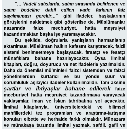
“… Vadeli satışlarda, satım sırasında belirlenen ve
satım bedeline dahil edilen vade farkının faiz
sayılmaması gerekir…”
gibi ifadeler, başkalarının
görüşlerini nakletmek gibi gösterilse de, Müslümanlar
nazarında faize mecburiyet, hatta meşruiyet
kazandırmaktan başka işe yaramayacaktır.
Bu şekilde, doğrularla yanlışların harmanlanıp
aktarılması, Müslüman halkın kafasını karıştıracak, faizli
sistemi benimsetmeye başlayacak, fırsatçı ve fesatçı
münafıklara bahane hazırlayacaktır. Oysa ilmihal
kitapları, doğru, doyurucu ve net ifadelerle yazılmalıdır.
Daha da önemlisi mü’minleri faizci sistemden ve faizci
yönetimlerden kurtarıcı ve bu yönde şuur ve
sorumluluk aşılayıcı ifadeler kullanılmalıdır. Tam aksine
şartlar ve ihtiyaçlar bahane edilerek
faize
mecburiyet hatta meşruiyet kazandırmaya yarayacak
yaklaşımlar, iman ve İslam tahribatına yol açacaktır.
İlmihal kitaplarıyla, üniversitelerdeki ve bilimsel
mahfillerdeki tez programları ve araştırma-tartışma
konuları elbette ve herhalde farklı olmalıdır. Münazara
ve münakaşa tarzında ilmihal yazmak, safdil, gafil ve