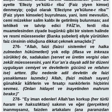
ayette ‘Elleziy ye’külü-r riba’ (Faiz yiyen kimse)
denmeyip; çoğul olarak ‘Elleziyne ye’külune-r riba’”
(Faiz yiyen kimseler) buyrulması, yani, ismi mevsulün,
cemi müzekker salim kalıbı ile getirilmiş bulunması; asıl
tehlikeli ve tahrip edici FAİZ’in, ferdi riba
muamelesinden ziyade bugünkü gibi bir sistem halinde
ve resmi müesseseler (Banka şubeleri) eliyle yürütülen
faiz cinsinin olduğuna dikkat çekmek amaçlıdır.]”
276-
“Allah, faizi
(faizci sistemleri ve halka
zulmeden hükümetleri)
yok edip
(iflasa ve inkıraza
sürükler)
de, sadakaları
(servet ve üretim vergisi olan
zekât müessesesini, yani Kur’an’a dayalı adil bir düzeni
uygulayan cemiyet ve devletlerin gücünü ve refahını
ise)
arttırır.
(Bu nedenle adil devletin de faizi
yasaklaması lazımdır.)
Allah,
(faizi mübah sayan)
günahkâr kâfirlerin ve fırsatçı nankörlerin hiçbirini
sevmez.
(Onları hidayet ve inayetinden mahrum
bırakır.)
”
278-
“Ey iman edenler! Allah’tan korkup
(her türlü
haram ve haksızlıktan)
sakının ve eğer
(gerçekten)
inanmışsanız, faizden artakalanı
(ana paranızdan