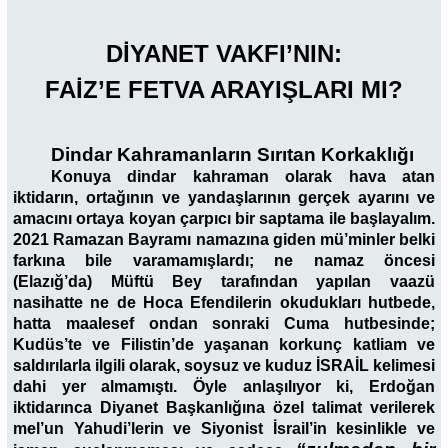
DİYANET VAKFI’NIN:
FAİZ’E FETVA ARAYIŞLARI MI?
Dindar Kahramanların Sırıtan Korkaklığı
Konuya dindar kahraman olarak hava atan
iktidarın, ortağının ve yandaşlarının gerçek ayarını ve
amacını ortaya koyan çarpıcı bir saptama ile başlayalım.
2021 Ramazan Bayramı namazına giden mü’minler belki
farkına bile varamamışlardı; ne namaz öncesi
(Elazığ’da) Müftü Bey tarafından yapılan vaazü
nasihatte ne de Hoca Efendilerin okudukları hutbede,
hatta maalesef ondan sonraki Cuma hutbesinde;
Kudüs’te ve Filistin’de yaşanan korkunç katliam ve
saldırılarla ilgili olarak, soysuz ve kuduz İSRAİL kelimesi
dahi yer almamıştı. Öyle anlaşılıyor ki, Erdoğan
iktidarınca Diyanet Başkanlığına özel talimat verilerek
mel’un Yahudi’lerin ve Siyonist İsrail’in kesinlikle ve