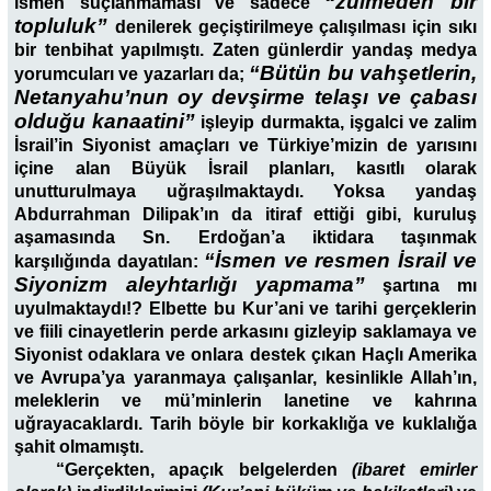
“zulmeden bir
ismen suçlanmaması ve sadece
topluluk”
denilerek geçiştirilmeye çalışılması için sıkı
bir tenbihat yapılmıştı. Zaten günlerdir yandaş medya
“Bütün bu vahşetlerin,
yorumcuları ve yazarları da;
Netanyahu’nun oy devşirme telaşı ve çabası
olduğu kanaatini”
işleyip durmakta, işgalci ve zalim
İsrail’in Siyonist amaçları ve Türkiye’mizin de yarısını
içine alan Büyük İsrail planları, kasıtlı olarak
unutturulmaya uğraşılmaktaydı. Yoksa yandaş
Abdurrahman Dilipak’ın da itiraf ettiği gibi, kuruluş
aşamasında Sn. Erdoğan’a iktidara taşınmak
“İsmen ve resmen İsrail ve
karşılığında dayatılan:
Siyonizm aleyhtarlığı yapmama”
şartına mı
uyulmaktaydı!? Elbette bu Kur’ani ve tarihi gerçeklerin
ve fiili cinayetlerin perde arkasını gizleyip saklamaya ve
Siyonist odaklara ve onlara destek çıkan Haçlı Amerika
ve Avrupa’ya yaranmaya çalışanlar, kesinlikle Allah’ın,
meleklerin ve mü’minlerin lanetine ve kahrına
uğrayacaklardı. Tarih böyle bir korkaklığa ve kuklalığa
şahit olmamıştı.
“
Gerçekten, apaçık belgelerden
(ibaret emirler