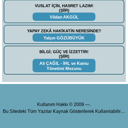
VUSLAT İÇİN, HASRET LAZIM!
(ŞİİR)
Vildan AKGÜL
YAPAY ZEKÂ HAKİKATİN NERESİNDE?
Yalçın GÖZÜBÜYÜK
BİLGİ; GÜÇ VE İZZETTİR!
(ŞİİR)
Ali ÇAĞIL - İHL ve Kamu
Yönetimi Mezunu
Kullanım Hakkı © 2009 —.
Bu Sitedeki Tüm Yazılar Kaynak Gösterilerek Kullanılabilir…