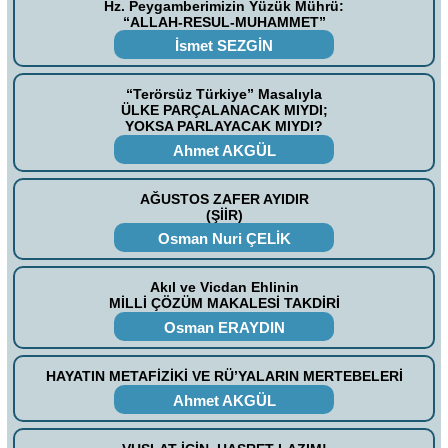
Hz. Peygamberimizin Yüzük Mührü:
“ALLAH-RESUL-MUHAMMET”
İsmet SEZGİN
“Terörsüz Türkiye” Masalıyla
ÜLKE PARÇALANACAK MIYDI;
YOKSA PARLAYACAK MIYDI?
Ahmet AKGÜL
AĞUSTOS ZAFER AYIDIR
(ŞİİR)
Osman Nuri ÇELİK
Akıl ve Vicdan Ehlinin
MİLLİ ÇÖZÜM MAKALESİ TAKDİRİ
Osman ERAYDIN
HAYATIN METAFİZİKİ VE RÜ’YALARIN MERTEBELERİ
Ahmet AKGÜL