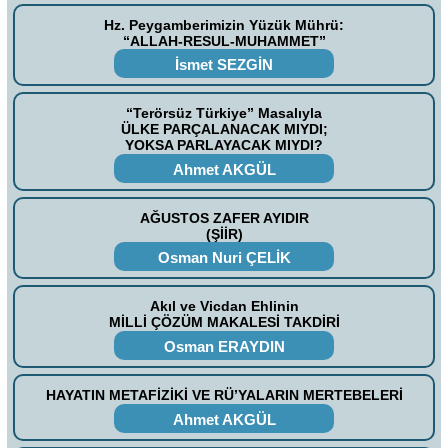
Hz. Peygamberimizin Yüzük Mührü:
“ALLAH-RESUL-MUHAMMET”
İsmet SEZGİN
“Terörsüz Türkiye” Masalıyla
ÜLKE PARÇALANACAK MIYDI;
YOKSA PARLAYACAK MIYDI?
Ahmet AKGÜL
AĞUSTOS ZAFER AYIDIR
(ŞİİR)
Osman Nuri ÇELİK
Akıl ve Vicdan Ehlinin
MİLLİ ÇÖZÜM MAKALESİ TAKDİRİ
Osman ERAYDIN
HAYATIN METAFİZİKİ VE RÜ’YALARIN MERTEBELERİ
Ahmet AKGÜL