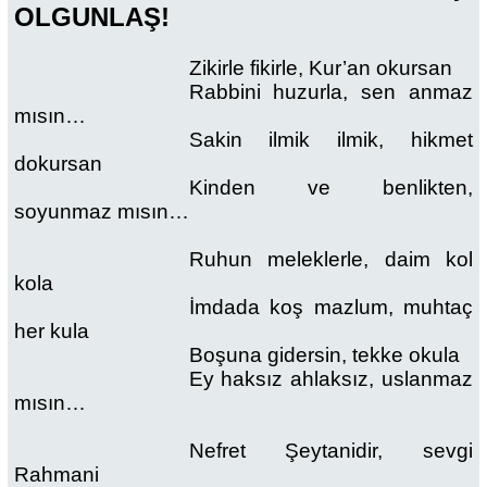
OLGUNLAŞ!
Zikirle fikirle, Kur’an okursan
Rabbini huzurla, sen anmaz
mısın…
Sakin ilmik ilmik, hikmet
dokursan
Kinden ve benlikten,
soyunmaz mısın…
Ruhun meleklerle, daim kol
kola
İmdada koş mazlum, muhtaç
her kula
Boşuna gidersin, tekke okula
Ey haksız ahlaksız, uslanmaz
mısın…
Nefret Şeytanidir, sevgi
Rahmani