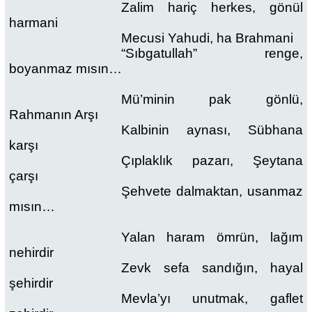
Zalim hariç herkes, gönül
harmani
Mecusi Yahudi, ha Brahmani
“Sıbgatullah” renge,
boyanmaz mısın…
Mü’minin pak gönlü,
Rahmanın Arşı
Kalbinin aynası, Sübhana
karşı
Çıplaklık pazarı, Şeytana
çarşı
Şehvete dalmaktan, usanmaz
mısın…
Yalan haram ömrün, lağım
nehirdir
Zevk sefa sandığın, hayal
şehirdir
Mevla’yı unutmak, gaflet