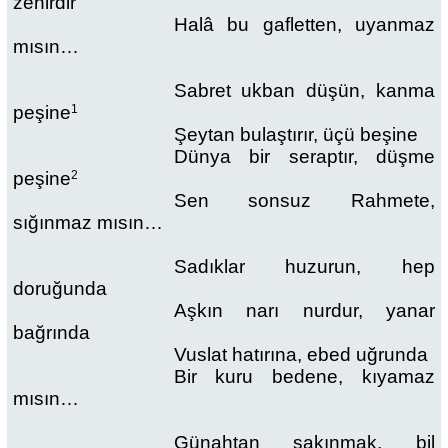
zehirdir
Halâ bu gafletten, uyanmaz
mısın…
Sabret ukban düşün, kanma
peşine
1
Şeytan bulaştırır, üçü beşine
Dünya bir seraptır, düşme
peşine
2
Sen sonsuz Rahmete,
sığınmaz mısın…
Sadıklar huzurun, hep
doruğunda
Aşkın narı nurdur, yanar
bağrında
Vuslat hatırına, ebed uğrunda
Bir kuru bedene, kıyamaz
mısın…
Günahtan sakınmak, bil