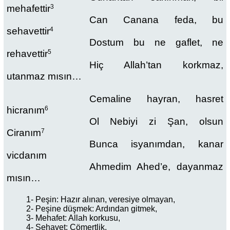
mehafettir
3
Can Canana feda, bu
sehavettir
4
Dostum bu ne gaflet, ne
rehavettir
5
Hiç Allah’tan korkmaz,
utanmaz mısın…
Cemaline hayran, hasret
hicranım
6
Ol Nebiyi zi Şan, olsun
Ciranım
7
Bunca isyanımdan, kanar
vicdanım
Ahmedim Ahed’e, dayanmaz
mısın…
1- Peşin: Hazır alınan, veresiye olmayan,
2- Peşine düşmek: Ardından gitmek,
3- Mehafet: Allah korkusu,
4- Sehavet: Cömertlik,