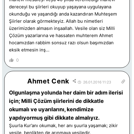
dereceyi bu şiirleri okuyup yaşayana uygulayana
okunduğu ve yaşandığı anda kazandıran Muhteşem
Şiirler olarak görmekteyiz. Allah bu nimetleri
üzerimizden almasın inşaallah. Vesile olan siz Milli
Çözüm yazarlarına ve hassaten muhterem Ahmet
hocamızdan rabbim sonsuz razı olsun başımızdan
eksik etmesin inş…
0
Ahmet Cenk
26.01.2016 11:23
Olgunlaşma yolunda her daim bir adım ilerisi
için; Milli Çözüm şiirlerini de dikkatle
okumalı ve uyarılarını, kendimize
yapılıyormuş gibi dikkate almalıyız.
Şuurla Kur’anı okumak, her anı şuurla yaşamak; zikir
vesile, benlikten de arınmaya vesiledir.