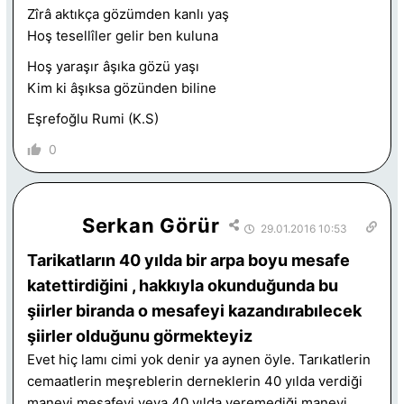
Zîrâ aktıkça gözümden kanlı yaş
Hoş tesellîler gelir ben kuluna
Hoş yaraşır âşıka gözü yaşı
Kim ki âşıksa gözünden biline
Eşrefoğlu Rumi (K.S)
0
Serkan Görür
29.01.2016 10:53
Tarikatların 40 yılda bir arpa boyu mesafe
katettirdiğini , hakkıyla okunduğunda bu
şiirler biranda o mesafeyi kazandırabılecek
şiirler olduğunu görmekteyiz
Evet hiç lamı cimi yok denir ya aynen öyle. Tarıkatlerin
cemaatlerin meşreblerin derneklerin 40 yılda verdiği
manevi mesafeyi veya 40 yılda veremediği manevi