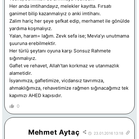
Her anda imtihandayız, melekler kayıtta. Fırsatı
ganimet bilip kazanmalıyız o anki imtihanı.
Zalim hariç her şeye şefkat edip, merhamet ile gönülde
yardıma koşmalıyız.
Yalan, haram= lağım. Zevk sefa ise; Mevla’yı unutmama
şuuruna erebilmektir.
Her türlü şeytanı oyuna karşı Sonsuz Rahmete
sığınmalıyız.
Gaflet ve rehavet, Allah’tan korkmaz ve utanmazlık
alametidir.
İsyanımıza, gafletimize, vicdansız tavrımıza,
ahmaklığımıza, rehavetimize rağmen sığınacağımız tek
kapımızı AHED kapısıdır.
0
Mehmet Aytaç
23.01.2016 13:18