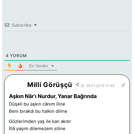
Subscribe
4
YORUM
En Yeniler
Milli Görüşçü
29.01.2016 17:46
Aşkın Nâr’ı Nurdur, Yanar Bağrında
Düşeli bu aşkın cânım iline
Beni bırakdı bu halkın diline
Gözlerimden yaş ile kan akıtır
İllâ yaşım dilemezem siline