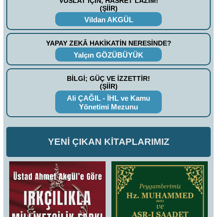
VUSLAT İÇİN, HASRET LAZIM!
(ŞİİR)
Vildan AKGÜL
YAPAY ZEKÂ HAKİKATİN NERESİNDE?
Yalçın GÖZÜBÜYÜK
BİLGİ; GÜÇ VE İZZETTİR!
(ŞİİR)
Ali ÇAĞIL - İHL ve Kamu
Yönetimi Mezunu
YENİ ÇIKAN KİTAPLARIMIZ