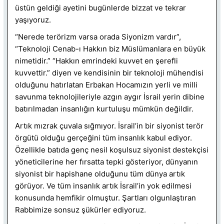
üstün geldiği ayetini bugünlerde bizzat ve tekrar
yaşıyoruz.
“Nerede terörizm varsa orada Siyonizm vardır”,
“Teknoloji Cenab-ı Hakkın biz Müslümanlara en büyük
nimetidir.” “Hakkın emrindeki kuvvet en şerefli
kuvvettir.” diyen ve kendisinin bir teknoloji mühendisi
olduğunu hatırlatan Erbakan Hocamızın yerli ve milli
savunma teknolojileriyle azgın aygır İsrail yerin dibine
batırılmadan insanlığın kurtuluşu mümkün değildir.
Artık mızrak çuvala sığmıyor. İsrail’in bir siyonist terör
örgütü olduğu gerçeğini tüm insanlık kabul ediyor.
Özellikle batıda genç nesil koşulsuz siyonist destekçisi
yöneticilerine her fırsatta tepki gösteriyor, dünyanın
siyonist bir hapishane olduğunu tüm dünya artık
görüyor. Ve tüm insanlık artık İsrail’in yok edilmesi
konusunda hemfikir olmuştur. Şartları olgunlaştıran
Rabbimize sonsuz şükürler ediyoruz.