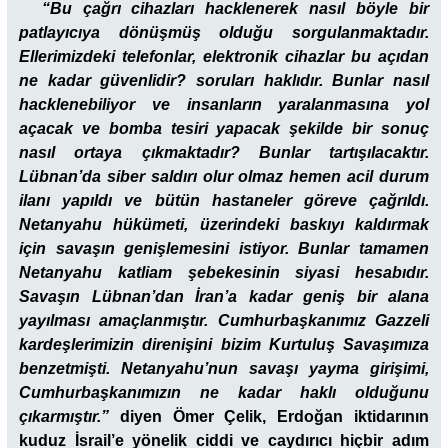
“Bu çağrı cihazları hacklenerek nasıl böyle bir
patlayıcıya dönüşmüş olduğu sorgulanmaktadır.
Ellerimizdeki telefonlar, elektronik cihazlar bu açıdan
ne kadar güvenlidir? soruları haklıdır. Bunlar nasıl
hacklenebiliyor ve insanların yaralanmasına yol
açacak ve bomba tesiri yapacak şekilde bir sonuç
nasıl ortaya çıkmaktadır? Bunlar tartışılacaktır.
Lübnan’da siber saldırı olur olmaz hemen acil durum
ilanı yapıldı ve bütün hastaneler göreve çağrıldı.
Netanyahu hükümeti, üzerindeki baskıyı kaldırmak
için savaşın genişlemesini istiyor. Bunlar tamamen
Netanyahu katliam şebekesinin siyasi hesabıdır.
Savaşın Lübnan’dan İran’a kadar geniş bir alana
yayılması amaçlanmıştır. Cumhurbaşkanımız Gazzeli
kardeşlerimizin direnişini bizim Kurtuluş Savaşımıza
benzetmişti. Netanyahu’nun savaşı yayma girişimi,
Cumhurbaşkanımızın ne kadar haklı olduğunu
çıkarmıştır.”
diyen Ömer Çelik, Erdoğan iktidarının
kuduz İsrail’e yönelik ciddi ve caydırıcı hiçbir adım