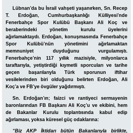
Lübnan’da bu İsrail vahşeti yaşanırken, Sn. Recep
T. Erdoğan, Cumhurbaşkanlığı Külliyesi’nde
Fenerbahçe Spor Kulübü Başkanı Ali Koç ve
beraberindeki yönetim kurulu üyelerini
ağırlamaktaydı. Erdoğan, konuşmasında Fenerbahçe
Spor Kulübü’nün yönetimini ağırlamaktan
memnuniyet duyduğunu vurgulamıştı.
Fenerbahçe’nin 117 yıllık mazisiyle, milyonlarca
taraftarıyla, yetiştirdiği kıymetli sporcuları ve tarihe
geçen başarılarıyla Türk sporunun iftihar
vesilelerinden biri olduğunu belirten Erdoğan, Ali
Koç’a ve FB’ye övgüler yağdırmıştı.
Sn. Erdoğan’ın; faizci ve rantiyeci sermayenin
baronlarından FB Başkanı Ali Koç’u ve ekibini, hem
de Bakanlar Kurulu toplantısında kabul edip
ağırlaması, yoksa küresel güç odaklarına:
“Biz AKP İktidarı bütün Bakanlarıyla birlikte,