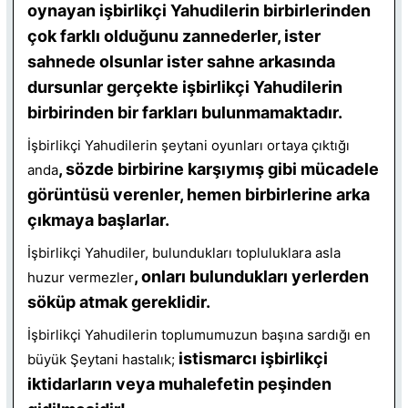
oynayan işbirlikçi Yahudilerin birbirlerinden
çok farklı olduğunu zannederler, ister
sahnede olsunlar ister sahne arkasında
dursunlar gerçekte işbirlikçi Yahudilerin
birbirinden bir farkları bulunmamaktadır.
İşbirlikçi Yahudilerin şeytani oyunları ortaya çıktığı
, sözde birbirine karşıymış gibi mücadele
anda
görüntüsü verenler, hemen birbirlerine arka
çıkmaya başlarlar.
İşbirlikçi Yahudiler, bulundukları topluluklara asla
, onları bulundukları yerlerden
huzur vermezler
söküp atmak gereklidir.
İşbirlikçi Yahudilerin toplumumuzun başına sardığı en
istismarcı işbirlikçi
büyük Şeytani hastalık;
iktidarların veya muhalefetin peşinden