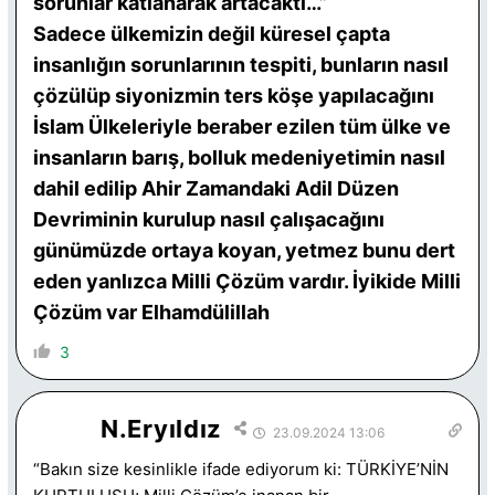
sorunlar katlanarak artacaktı…”
Sadece ülkemizin değil küresel çapta
insanlığın sorunlarının tespiti, bunların nasıl
çözülüp siyonizmin ters köşe yapılacağını
İslam Ülkeleriyle beraber ezilen tüm ülke ve
insanların barış, bolluk medeniyetimin nasıl
dahil edilip Ahir Zamandaki Adil Düzen
Devriminin kurulup nasıl çalışacağını
günümüzde ortaya koyan, yetmez bunu dert
eden yanlızca Milli Çözüm vardır. İyikide Milli
Çözüm var Elhamdülillah
3
N.Eryıldız
23.09.2024 13:06
“Bakın size kesinlikle ifade ediyorum ki: TÜRKİYE’NİN