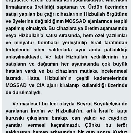
firmalarınca üretildiği saptanan ve Ürdün üzerinden
satışı yapılan bu çağrı cihazlarının Hizbullah örgütüne
ve üyelerine dağıtıldığının MOSSAD ajanlarınca tespiti
yapılmış olmalıydı. Bu cihazlara ya üretim aşamasında
veya Hizbullah’a satışı sırasında, hem özel yazılımlar
ve minyatür bombalar yerleştirilip İsrail tarafından
tertiplenen siber saldırılarla aynı anda patlatıldığı
anlaşılmaktaydı. Ve tabi Hizbullah yetkililerinin bu
satışların ve dağıtımın her aşamasında çok büyük
hataları vardı ve bu cihazların mutlaka incelenmesi
lazımdı. Hatta, Hizbullah’ın çeşitli kademelerinde
MOSSAD ve CIA ajanı kiralanıp kullanıldığı üzerinde
de durulmalıydı.
Ve maalesef bu feci olayda Beyrut Büyükelçisi de
yaralanan İran’ın ve Hizbullah’ın, artık İsrail’e karşı
kurusıkı çıkışlarını bırakıp, can yakıcı ve caydırıcı
yanıtlar vermesi kaçınılmazdı. Çünkü bu terör
saldırısının hemen arkasından bir gün sonra Kuduz