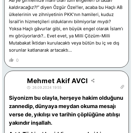
AB’ye girmemize mâni olan tüm engelleri ortadan
kaldıracağız?!”
diyen Özgür Özel’ler, acaba bu Haçlı AB
ülkelerinin ve zihniyetinin PKK’nın hamileri, kuduz
İsrail’in hizmetçileri olduklarını bilmiyorlar mıydı?
Yoksa Haçlı gâvurlar gibi, en büyük engel olarak İslam’ı
mı görüyorlardı?.. Evet evet, ya Milli Çözüm-Milli
Mutabakat İktidarı kurulacaktı veya bütün bu iç ve dış
sorunlar katlanarak artacaktı…
0
Mehmet Akif AVCI
26.09.2024 19:55
Siyonizm bu olayla, herşeye hakim olduğunu
zannedip, dünyaya meydan okuma mesajı
verse de, yıkılışı ve tarihin çöplüğüne atılışı
yakındır inşallah.