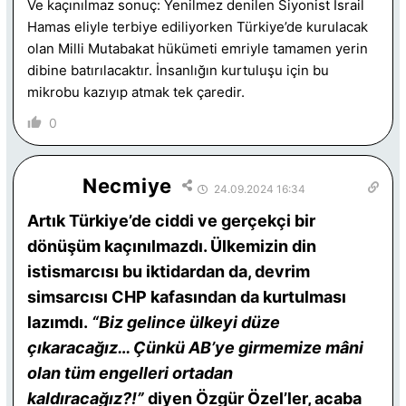
Ve kaçınılmaz sonuç: Yenilmez denilen Siyonist İsrail
Hamas eliyle terbiye ediliyorken Türkiye’de kurulacak
olan Milli Mutabakat hükümeti emriyle tamamen yerin
dibine batırılacaktır. İnsanlığın kurtuluşu için bu
mikrobu kazıyıp atmak tek çaredir.
0
Necmiye
24.09.2024 16:34
Artık Türkiye’de ciddi ve gerçekçi bir
dönüşüm kaçınılmazdı. Ülkemizin din
istismarcısı bu iktidardan da, devrim
simsarcısı CHP kafasından da kurtulması
lazımdı.
“Biz gelince ülkeyi düze
çıkaracağız… Çünkü AB’ye girmemize mâni
olan tüm engelleri ortadan
kaldıracağız?!”
diyen Özgür Özel’ler, acaba