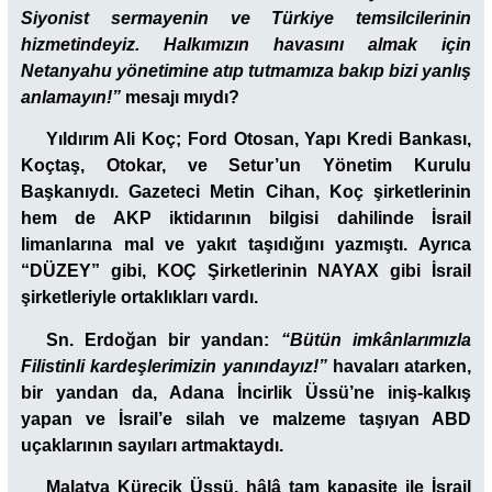
Siyonist sermayenin ve Türkiye temsilcilerinin
hizmetindeyiz. Halkımızın havasını almak için
Netanyahu yönetimine atıp tutmamıza bakıp bizi yanlış
anlamayın!”
mesajı mıydı?
Yıldırım Ali Koç;
Ford Otosan, Yapı Kredi Bankası,
Koçtaş, Otokar, ve Setur’un Yönetim Kurulu
Başkanıydı. Gazeteci Metin Cihan, Koç şirketlerinin
hem de AKP iktidarının bilgisi dahilinde İsrail
limanlarına mal ve yakıt taşıdığını yazmıştı. Ayrıca
“DÜZEY” gibi, KOÇ Şirketlerinin NAYAX gibi İsrail
şirketleriyle ortaklıkları vardı.
Sn. Erdoğan bir yandan:
“Bütün imkânlarımızla
Filistinli kardeşlerimizin yanındayız!”
havaları atarken,
bir yandan da, Adana İncirlik Üssü’ne iniş-kalkış
yapan ve İsrail’e silah ve malzeme taşıyan ABD
uçaklarının sayıları artmaktaydı.
Malatya Kürecik Üssü, hâlâ tam kapasite ile İsrail