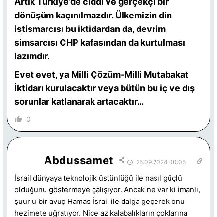
Artık Türkiye’de ciddi ve gerçekçi bir
dönüşüm kaçınılmazdır. Ülkemizin din
istismarcısı bu iktidardan da, devrim
simsarcısı CHP kafasından da kurtulması
lazımdır.
Evet evet, ya Milli Çözüm-Milli Mutabakat
İktidarı kurulacaktır veya bütün bu iç ve dış
sorunlar katlanarak artacaktır…
0
Abdussamet
25.09.2024 00:05
İsrail dünyaya teknolojik üstünlüğü ile nasıl güçlü
olduğunu göstermeye çalışıyor. Ancak ne var ki imanlı,
şuurlu bir avuç Hamas İsrail ile dalga geçerek onu
hezimete uğratıyor. Nice az kalabalıkların çoklarına