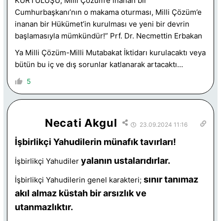
KURTULUŞU; Milli Çözüm’e inanan bir
Cumhurbaşkanı’nın o makama oturması, Milli Çözüm’e
inanan bir Hükümet’in kurulması ve yeni bir devrin
başlamasıyla mümkündür!” Prf. Dr. Necmettin Erbakan
Ya Milli Çözüm-Milli Mutabakat İktidarı kurulacaktı veya
bütün bu iç ve dış sorunlar katlanarak artacaktı…
5
Necati Akgul
23.09.2024 11:16
İşbirlikçi Yahudilerin münafık tavırları!
yalanın ustalarıdırlar.
İşbirlikçi Yahudiler
sınır tanımaz
İşbirlikçi Yahudilerin genel karakteri;
akıl almaz küstah bir arsızlık ve
utanmazlıktır.