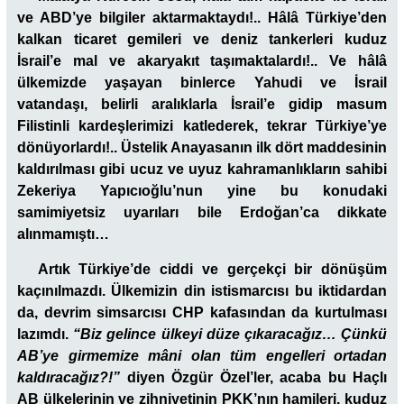
ve ABD’ye bilgiler aktarmaktaydı!.. Hâlâ Türkiye’den
kalkan ticaret gemileri ve deniz tankerleri kuduz
İsrail’e mal ve akaryakıt taşımaktalardı!.. Ve hâlâ
ülkemizde yaşayan binlerce Yahudi ve İsrail
vatandaşı, belirli aralıklarla İsrail’e gidip masum
Filistinli kardeşlerimizi katlederek, tekrar Türkiye’ye
dönüyorlardı!.. Üstelik Anayasanın ilk dört maddesinin
kaldırılması gibi ucuz ve uyuz kahramanlıkların sahibi
Zekeriya Yapıcıoğlu’nun yine bu konudaki
samimiyetsiz uyarıları bile Erdoğan’ca dikkate
alınmamıştı…
Artık Türkiye’de ciddi ve gerçekçi bir dönüşüm
kaçınılmazdı. Ülkemizin din istismarcısı bu iktidardan
da, devrim simsarcısı CHP kafasından da kurtulması
lazımdı.
“Biz gelince ülkeyi düze çıkaracağız… Çünkü
AB’ye girmemize mâni olan tüm engelleri ortadan
kaldıracağız?!”
diyen Özgür Özel’ler, acaba bu Haçlı
AB ülkelerinin ve zihniyetinin PKK’nın hamileri, kuduz