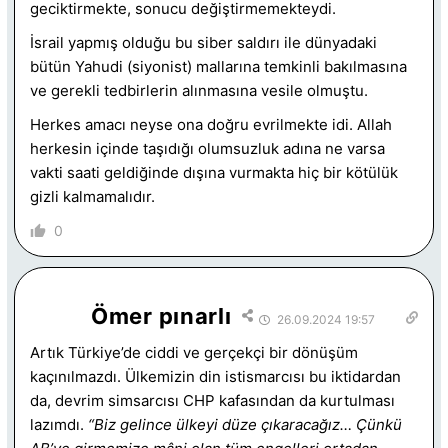
geciktirmekte, sonucu değiştirmemekteydi.
İsrail yapmış olduğu bu siber saldırı ile dünyadaki
bütün Yahudi (siyonist) mallarına temkinli bakılmasına
ve gerekli tedbirlerin alınmasına vesile olmuştu.
Herkes amacı neyse ona doğru evrilmekte idi. Allah
herkesin içinde taşıdığı olumsuzluk adına ne varsa
vakti saati geldiğinde dışına vurmakta hiç bir kötülük
gizli kalmamalıdır.
0
Ömer pınarlı
26.09.2024 19:57
Artık Türkiye’de ciddi ve gerçekçi bir dönüşüm
kaçınılmazdı. Ülkemizin din istismarcısı bu iktidardan
da, devrim simsarcısı CHP kafasından da kurtulması
lazımdı.
“Biz gelince ülkeyi düze çıkaracağız… Çünkü