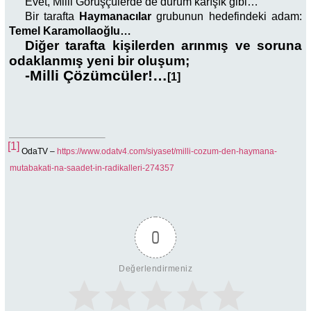
Evet, Milli Görüşçülerde de durum karışık gibi…
Bir tarafta
Haymanacılar
grubunun hedefindeki adam:
Temel Karamollaoğlu…
Diğer tarafta kişilerden arınmış ve soruna
odaklanmış yeni bir oluşum;
-Milli Çözümcüler!…
[1]
[1]
OdaTV –
https://www.odatv4.com/siyaset/milli-cozum-den-haymana-
mutabakati-na-saadet-in-radikalleri-274357
0
Değerlendirmeniz