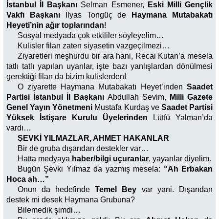
İstanbul İl Başkanı
Selman Esmener,
Eski Milli Gençlik
Vakfı Başkanı
İlyas Tongüç de
Haymana Mutabakatı
Heyeti’nin ağır toplarından
!
Sosyal medyada çok etkililer söyleyelim…
Kulisler filan zaten siyasetin vazgeçilmezi…
Ziyaretleri meşhurdu bir ara hani, Recai Kutan’a mesela
tatlı tatlı yapılan uyarılar, işte bazı yanlışlardan dönülmesi
gerektiği filan da bizim kulislerden!
O ziyarette Haymana Mutabakatı Heyet’inden
Saadet
Partisi İstanbul İl Başkanı
Abdullah Sevim,
Milli Gazete
Genel Yayın Yönetmeni
Mustafa Kurdaş ve
Saadet Partisi
Yüksek İstişare Kurulu Üyelerinden
Lütfü Yalman’da
vardı…
ŞEVKİ YILMAZLAR, AHMET HAKANLAR
Bir de gruba dışarıdan destekler var…
Hatta medyaya
haber/bilgi uçuranlar
, yayanlar diyelim.
Bugün Şevki Yılmaz da yazmış mesela:
“Ah Erbakan
Hoca ah…”
Onun da hedefinde
Temel Bey
var yani. Dışarıdan
destek mi desek Haymana Grubuna?
Bilemedik şimdi…