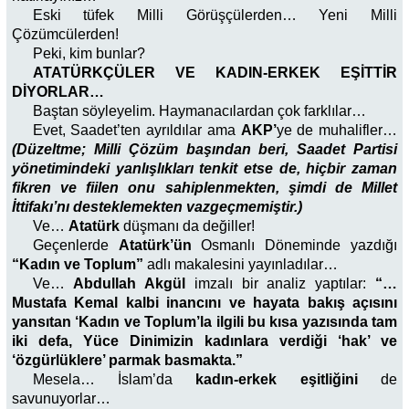
Eski tüfek Milli Görüşçülerden… Yeni Milli
Çözümcülerden!
Peki, kim bunlar?
ATATÜRKÇÜLER VE KADIN-ERKEK EŞİTTİR
DİYORLAR…
Baştan söyleyelim. Haymanacılardan çok farklılar…
Evet, Saadet’ten ayrıldılar ama
AKP’
ye de muhalifler…
(Düzeltme; Milli Çözüm başından beri, Saadet Partisi
yönetimindeki yanlışlıkları tenkit etse de, hiçbir zaman
fikren ve fiilen onu sahiplenmekten, şimdi de Millet
İttifakı’nı desteklemekten vazgeçmemiştir.)
Ve…
Atatürk
düşmanı da değiller!
Geçenlerde
Atatürk’ün
Osmanlı Döneminde yazdığı
“Kadın ve Toplum”
adlı makalesini yayınladılar…
Ve…
Abdullah Akgül
imzalı bir analiz yaptılar:
“…
Mustafa Kemal kalbi inancını ve hayata bakış açısını
yansıtan ‘Kadın ve Toplum’la ilgili bu kısa yazısında tam
iki defa, Yüce Dinimizin kadınlara verdiği ‘hak’ ve
‘özgürlüklere’ parmak basmakta.”
Mesela… İslam’da
kadın-erkek eşitliğini
de
savunuyorlar…