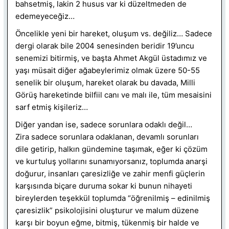
bahsetmiş, lakin 2 husus var ki düzeltmeden de
edemeyeceğiz…
Öncelikle yeni bir hareket, oluşum vs. değiliz… Sadece
dergi olarak bile 2004 senesinden beridir 19’uncu
senemizi bitirmiş, ve başta Ahmet Akgül üstadımız ve
yaşı müsait diğer ağabeylerimiz olmak üzere 50-55
senelik bir oluşum, hareket olarak bu davada, Milli
Görüş hareketinde bilfiil canı ve malı ile, tüm mesaisini
sarf etmiş kişileriz…
Diğer yandan ise, sadece sorunlara odaklı değil…
Zira sadece sorunlara odaklanan, devamlı sorunları
dile getirip, halkın gündemine taşımak, eğer ki çözüm
ve kurtuluş yollarını sunamıyorsanız, toplumda anarşi
doğurur, insanları çaresizliğe ve zahir menfi güçlerin
karşısında biçare duruma sokar ki bunun nihayeti
bireylerden teşekkül toplumda “öğrenilmiş – edinilmiş
çaresizlik” psikolojisini oluşturur ve malum düzene
karşı bir boyun eğme, bitmiş, tükenmiş bir halde ve