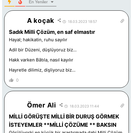
En Yeniler
A koçak
18.03.2023 18:57
Sadık Milli Çözüm, en saf elmastır
Hayal; hakikatin, ruhu sayılır
Adil bir Düzeni, düşlüyoruz biz…
Hakk varken Bâtıla, nasıl kayılır
Hayretle dilimiz, dişliyoruz biz…
0
Ömer Ali
18.03.2023 11:44
MİLLİ GÖRÜŞTE MİLLİ BİR DURUŞ GÖRMEK
İSTEYEMLER **MİLLİ ÇÖZÜME ** BAKSIN
Görülüyorki en küçük bir araştırmada dahi Milli Çözüm