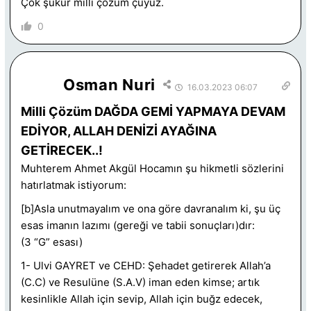
Çok şükür milli çözüm çuyüz.
0
Osman Nuri
16.03.2023 06:07
Milli Çözüm DAĞDA GEMİ YAPMAYA DEVAM
EDİYOR, ALLAH DENİZİ AYAĞINA
GETİRECEK..!
Muhterem Ahmet Akgül Hocamın şu hikmetli sözlerini
hatırlatmak istiyorum:
[b]Asla unutmayalım ve ona göre davranalım ki, şu üç
esas imanın lazımı (gereği ve tabii sonuçları)dır:
(3 “G” esası)
1- Ulvi GAYRET ve CEHD: Şehadet getirerek Allah’a
(C.C) ve Resulüne (S.A.V) iman eden kimse; artık
kesinlikle Allah için sevip, Allah için buğz edecek,