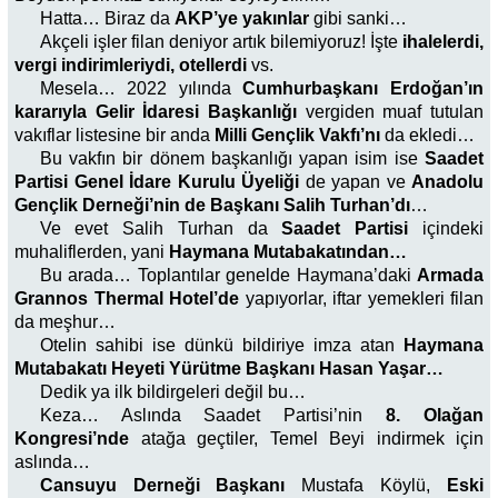
Hatta… Biraz da
AKP’ye yakınlar
gibi sanki…
Akçeli işler filan deniyor artık bilemiyoruz! İşte
ihalelerdi,
vergi indirimleriydi, otellerdi
vs.
Mesela… 2022 yılında
Cumhurbaşkanı Erdoğan’ın
kararıyla Gelir İdaresi Başkanlığı
vergiden muaf tutulan
vakıflar listesine bir anda
Milli Gençlik Vakfı’nı
da ekledi…
Bu vakfın bir dönem başkanlığı yapan isim ise
Saadet
Partisi Genel İdare Kurulu Üyeliği
de yapan ve
Anadolu
Gençlik Derneği’nin de Başkanı Salih Turhan’dı
…
Ve evet Salih Turhan da
Saadet Partisi
içindeki
muhaliflerden, yani
Haymana Mutabakatından…
Bu arada… Toplantılar genelde Haymana’daki
Armada
Grannos Thermal Hotel’de
yapıyorlar, iftar yemekleri filan
da meşhur…
Otelin sahibi ise dünkü bildiriye imza atan
Haymana
Mutabakatı Heyeti Yürütme Başkanı Hasan Yaşar…
Dedik ya ilk bildirgeleri değil bu…
Keza… Aslında Saadet Partisi’nin
8. Olağan
Kongresi’nde
atağa geçtiler, Temel Beyi indirmek için
aslında…
Cansuyu Derneği Başkanı
Mustafa Köylü,
Eski