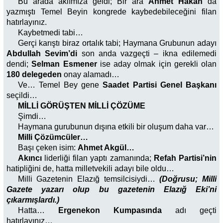
Bu arada aklımıza geldi; Bir ara
Ahmet Hakan
da
yazmıştı Temel Beyin kongrede kaybedebileceğini filan
hatırlayınız.
Kaybetmedi tabi…
Gerçi karıştı biraz ortalık tabi; Haymana Grubunun adayı
Abdullah Sevim’di
son anda vazgeçti – ikna edilemedi
dendi;
Selman Esmener
ise aday olmak için gerekli olan
180 delegeden
onay alamadı…
Ve… Temel Bey gene
Saadet Partisi Genel Başkanı
seçildi…
MİLLİ GÖRÜŞTEN MİLLİ ÇÖZÜME
Şimdi…
Haymana gurubunun dışına etkili bir oluşum daha var…
Milli Çözümcüler…
Başı çeken isim:
Ahmet Akgül…
Akıncı
liderliği filan yaptı zamanında;
Refah Partisi’nin
hatipliğini de, hatta milletvekili adayı bile oldu…
Milli Gazetenin Elazığ temsilcisiydi…
(Doğrusu; Milli
Gazete yazarı olup bu gazetenin Elazığ Eki’ni
çıkarmışlardı.)
Hatta…
Ergenekon Kumpasında
adı geçti
hatırlayınız…