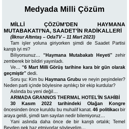
Medyada Milli Çözüm
MİLLİ ÇÖZÜM’DEN HAYMANA
MUTABAKATI’NA, SAADET’İN RADİKALLERİ
(İlknur Altıntaş – OdaTV – 11 Mart 2023)
Tam işler yoluna giriyorken şimdi de Saadet Partisi
karıştı iyi mi?
Biliyorsunuz…
“Haymana Mutabakatı Heyeti”
zehir
zemberek bir bildiri yayınladı.
Ve…
“6 Mart Milli Görüş tarihine kara bir gün olarak
geçmiştir”
dedi.
Soru şu: Kim bu
Haymana Grubu
ve neyin peşindeler?
Neden parti içinde böylesine ayrılıkçı bir ekip kurdular?
Aslında bu yeni değil…
ARMADA GRANNOS THERMAL HOTEL’İN SAHİBİ
30 Kasım 2022 tarihindeki Olağan Kongre
öncesinden önce kuruldu bu muhalif kanat.
46 politikacı
bir
araya geldi, şimdi tam sayıları nedir bilemiyoruz…
Yani aslında daha önce de bir karıştı ortalık; Temel
Beyden pek haz etmiyorlar söyleyelim…