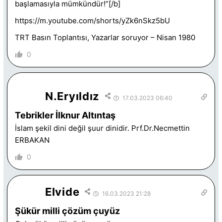
başlamasıyla mümkündür!”[/b]
https://m.youtube.com/shorts/yZk6nSkz5bU
TRT Basın Toplantısı, Yazarlar soruyor – Nisan 1980
0
N.Eryıldız
17.03.2023 06:40
Tebrikler İlknur Altıntaş
İslam şekil dini değil şuur dinidir. Prf.Dr.Necmettin
ERBAKAN
0
Elvide
16.03.2023 21:28
Şükür milli çözüm çuyüz