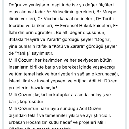
Doğru ve yanlışların tespitinde ise şu değer ölçüleri
esas alınmaktadır: A- Aklıselimin gerekleri, B- Müspet
ilimin verileri, C- Vicdanı kanaat neticeleri, D- Tarihi
tecrübe ve birikimleri, E- Evrensel Hukuk kaideleri, F-
İlahi dinlerin öğretileri. Bu altı değer ölçüsünün,
ittifakla “Hayırlı ve Yararlı” gördüğü şeyler “Doğru”,
yine bunların ittifakla “Kötü ve Zararlı” gördüğü şeyler
de “Yanlış” sayılmıştır.
Milli Çözüm; her kavimden ve her seviyeden bütün
insanların birlikte barış ve bereket içinde yaşayacağı
ve tüm temel hak ve hürriyetlerin sağlanıp korunacağı,
İslami, ilmi ve insani yepyeni ve orijinal Adil bir Düzen
projelerini hazırlamıştır!
Milli Çözüm; kışkırtıcı kutuplar arasında, anlayış ve
barış köprüsüdür!
Milli Çözüm’ün hazırlayıp sunduğu Adil Düzen
dışındaki teklif ve temenniler yıkıcı ve ayrıştırıcıdır.
Erbakan Hocamızın kutlu hedef ve projeleri Milli