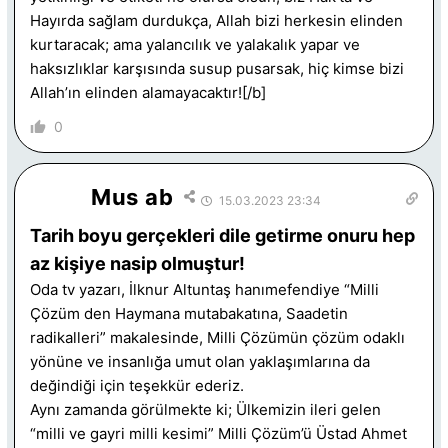
Hayırda sağlam durdukça, Allah bizi herkesin elinden
kurtaracak; ama yalancılık ve yalakalık yapar ve
haksızlıklar karşısında susup pusarsak, hiç kimse bizi
Allah’ın elinden alamayacaktır![/b]
0
Mus ab
15.03.2023 23:34
Tarih boyu gerçekleri dile getirme onuru hep
az kişiye nasip olmuştur!
Oda tv yazarı, İlknur Altuntaş hanımefendiye “Milli
Çözüm den Haymana mutabakatına, Saadetin
radikalleri” makalesinde, Milli Çözümün çözüm odaklı
yönüne ve insanlığa umut olan yaklaşımlarına da
değindiği için teşekkür ederiz.
Aynı zamanda görülmekte ki; Ülkemizin ileri gelen
“milli ve gayri milli kesimi” Milli Çözüm’ü Üstad Ahmet