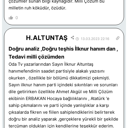
çözümler sunan bilgi kaynağıdır. Milli Çözüm bu
milletin ruh köküdür, özüdür.
0
H.ALTUNTAŞ
13.03.2023 22:16
Doğru analiz ,Doğru teşhis İlknur hanım dan ,
Tedavi milli çözümden
Oda Tv yazarlarından Sayın İlknur Altuntaş
hanımefendinin saadet partisiyle alakalı yazısını
okurken , özellikle bir bölümü dikkatimizi çekmişti.
Sayın ilknur hanım parti içindeki sıkıntıları ve sorunları
dile getirirken özellikle Ahmet Akgül ve Milli Çözüm
ekibinin ERBAKAN Hocaya bağlılıklarını , Atatürk ‘e
sahip çıkmalarını ve parti içinde yanlışlıklar a karşı
çıksalarda fikren ve fiilen sahiplendiklerini belirterek
doğru bir analiz yaparak ,gerçeklere yürekli bir şekilde
tercüman oldukları için kendilerine teşekkür ederim.