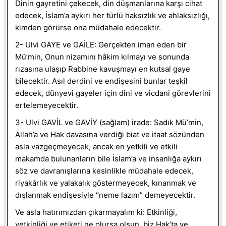
Dinin gayretini çekecek, din düşmanlarına karşı cihat
edecek, İslam’a aykırı her türlü haksızlık ve ahlaksızlığı,
kimden görürse ona müdahale edecektir.
2- Ulvi GAYE ve GAİLE: Gerçekten iman eden bir
Mü’min, Onun nizamını hâkim kılmayı ve sonunda
rızasına ulaşıp Rabbine kavuşmayı en kutsal gaye
bilecektir. Asıl derdini ve endişesini bunlar teşkil
edecek, dünyevi gayeler için dini ve vicdani görevlerini
ertelemeyecektir.
3- Ulvi GAVİL ve GAVİY (sağlam) irade: Sadık Mü’min,
Allah’a ve Hak davasına verdiği biat ve itaat sözünden
asla vazgeçmeyecek, ancak en yetkili ve etkili
makamda bulunanların bile İslam’a ve insanlığa aykırı
söz ve davranışlarına kesinlikle müdahale edecek,
riyakârlık ve yalakalık göstermeyecek, kınanmak ve
dışlanmak endişesiyle “neme lazım” demeyecektir.
Ve asla hatırımızdan çıkarmayalım ki: Etkinliği,
yetkinliği ve etiketi ne olursa olsun, biz Hak’ta ve