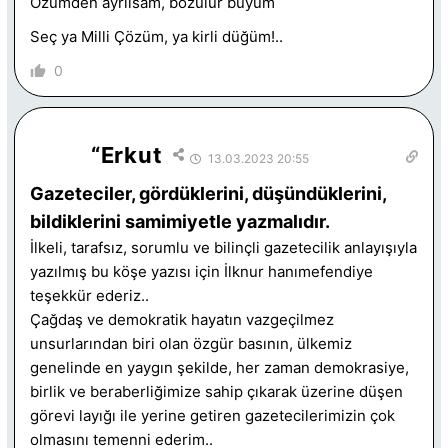
Özümden ayrılsam, bozulur büyüm
Seç ya Milli Çözüm, ya kirli düğüm!..
0
“Erkut
13.03.2023 20:55
Gazeteciler, gördüklerini, düşündüklerini,
bildiklerini samimiyetle yazmalıdır.
İlkeli, tarafsız, sorumlu ve bilinçli gazetecilik anlayışıyla
yazılmış bu köşe yazısı için İlknur hanımefendiye
teşekkür ederiz..
Çağdaş ve demokratik hayatın vazgeçilmez
unsurlarından biri olan özgür basının, ülkemiz
genelinde en yaygın şekilde, her zaman demokrasiye,
birlik ve beraberliğimize sahip çıkarak üzerine düşen
görevi layığı ile yerine getiren gazetecilerimizin çok
olmasını temenni ederim..