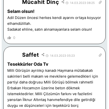
Mücahit Dinç
14.03.2023 08:25
Selam olsun!
Adil Düzen öncesi herkes kendi ayarını ortaya koyuyor
elhamdülillah.
Sadakat ehline, satın alınamayanlara selam olsun!
0
Saffet
14.03.2023 05:23
Tesekkürler Oda Tv
Milli Görüşün ayrılıkçı kanadı Haymana mütabakatı
sakinleri belli makam ve mevkilere gelemedikleri için
partiyi daha doğrusu Milli Görüşü bölmek rahmetli
Erbakan Hocamızın üzerine beton dökmek
istemektedirler. Milli Çözümün farkını ve faziletini
yansıtan İlknur Altıntaş hanımefendiye dile getirdiği
duygu ve düşünceleri için teşekkürü borç