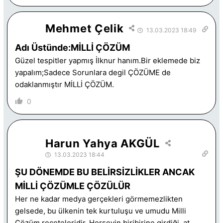
Mehmet Çelik
13.03.2023 18:49
Adı Üstünde:MİLLİ ÇÖZÜM
Güzel tespitler yapmış İlknur hanım.Bir eklemede biz
yapalım;Sadece Sorunlara degil ÇÖZÜME de
odaklanmıştır MİLLİ ÇÖZÜM.
0
Harun Yahya AKGÜL
13.03.2023 18:44
ŞU DÖNEMDE BU BELİRSİZLİKLER ANCAK
MİLLİ ÇÖZÜMLE ÇÖZÜLÜR
Her ne kadar medya gerçekleri görmemezlikten
gelsede, bu ülkenin tek kurtuluşu ve umudu Milli
Çözüm reçeteleridir. Herşeyin biribirine girdiği, at