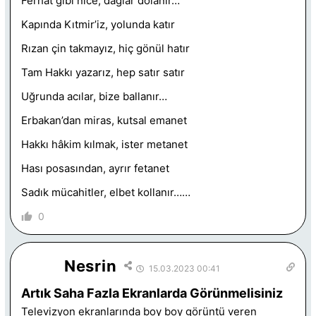
Ferhat gibi nice, dağlar dolanır…
Kapında Kıtmir’iz, yolunda katır
Rızan çin takmayız, hiç gönül hatır
Tam Hakkı yazarız, hep satır satır
Uğrunda acılar, bize ballanır…
Erbakan’dan miras, kutsal emanet
Hakkı hâkim kılmak, ister metanet
Hası posasından, ayrır fetanet
Sadık mücahitler, elbet kollanır……
0
Nesrin
15.03.2023 00:41
Artık Saha Fazla Ekranlarda Görünmelisiniz
Televizyon ekranlarında boy boy görüntü veren