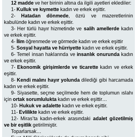
12 madde
ve her birinin altına da ilgili ayetleri eklediler:
1-
Kulluk ve kıymette
kadın ve erkek eşittir.
2-
Hatadan dönmede
, özrü ve mazeretlerinin
kabulünde kadın ve erkek eşittir.
3- Her türlü hayır hizmetinde ve
salih amellerde
kadın
ve erkek eşittir.
4-
İlim
öğrenmede ve görmede kadın ve erkek eşittir
5-
Sosyal hayatta ve hürriyette
kadın ve erkek eşittir.
6- Temel insan haklarında ve
insanlık onurunda
kadın
ve erkek eşittir.
7-
Ekonomik girişimlerde ve ticarette
kadın ve erkek
eşittir.
8-
Kendi malını hayır yolunda
dilediği gibi harcamada
kadın ve erkek eşittir.
9- Siyasette, seçme seçilmede hem de toplumun ıslahı
için
ortak sorumlulukta
kadın ve erkek eşittir…
10-
Hukuk ve adalette
kadın ve erkek eşittir.
11-
Evlilikte
kadın ve erkek eşittir.
12- Miras’ta kadın-erkek arasındaki
adalet gözetilmiş
ve bir eşitlik
getirilmiştir.
Toparlarsak…