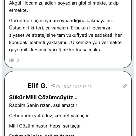
Akgül Hocamızı, adları soyadları gibi bilmekte, takip
etmekte.
Görüntüde üç maymun oynandığına bakmayalım.
Üstadın; fikirleri, çalışmaları, Erbakan Hocamızın
siyaset ve stratejisine tam vukufiyeti ve sadakati, her
konudaki isabetli yaklaşımı… Ülkemize yön vermekte
gayri milli kesimin yüreğine korku salmakta!
0
Elif G.
15.03.2023 17:25
Şükür Milli Çözümcüyüz…
Rabbim Senin rızan, asıl amaçtır
Cehennem yolu düz, cennet yamaçtır
Milli Çözüm hastır, hepsi sertaçtır