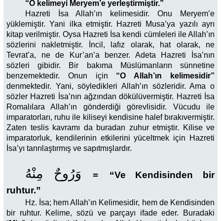
“O kelimeyi Meryem’e yerleştirmiştir.”
Hazreti İsa Allah’ın kelimesidir. Onu Meryem’e
yüklemiştir. Yani ilka etmiştir. Hazreti Musa’ya yazılı ayrı
kitap verilmiştir. Oysa Hazreti İsa kendi cümleleri ile Allah’ın
sözlerini nakletmiştir. İncil, lafız olarak, hat olarak, ne
Tevrat’a, ne de Kur’an’a benzer. Adeta Hazreti İsa’nın
sözleri gibidir. Bir bakıma Müslümanların sünnetine
benzemektedir. Onun için
“O Allah’ın kelimesidir”
denmektedir. Yani, söyledikleri Allah’ın sözleridir. Ama o
sözler Hazreti İsa’nın ağzından dökülüvermiştir. Hazreti İsa
Romalılara Allah’ın gönderdiği görevlisidir. Vücudu ile
imparatorları, ruhu ile kiliseyi kendisine halef bırakıvermiştir.
Zaten teslis kavramı da buradan zuhur etmiştir. Kilise ve
imparatorluk, kendilerinin etkilerini yüceltmek için Hazreti
İsa’yı tanrılaştırmış ve sapıtmışlardır.
وَرُوحٌ مِنْهُ
=
“Ve Kendisinden bir
ruhtur.”
Hz. İsa; hem Allah’ın Kelimesidir, hem de Kendisinden
bir ruhtur. Kelime, sözü ve parçayı ifade eder. Buradaki