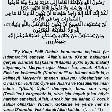
رَسُولُ اللَّهِ وَكَلِمَتُهُ أَلْقَاهَا إِلَى مَرْيَمَ وَرُوحٌ مِنْهُ فَآمِنُوا
بِاللَّهِ وَرُسُلِهِ وَلَا تَقُولُوا ثَلَاثَةٌ انتَهُوا خَيْرًا
لَكُمْ إِنَّمَا اللَّهُ إِلَهٌ وَاحِدٌ سُبْحَانَهُ أَنْ يَكُونَ لَهُ وَلَدٌ لَهُ مَا فِي
السَّمَاوَاتِ وَمَا فِي الْأَرْضِ
لَنْ يَسْتَنكِفَ الْمَسِيحُ أَنْ يَكُونَ عَبْدًا
وَكَفَى بِاللَّهِ وَكِيلًا
(171)
لِلَّهِ وَلَا الْمَلَائِكَةُ الْمُقَرَّبُونَ
وَمَنْ يَسْتَنكِفْ عَنْ عِبَادَتِهِ وَيَسْتَكْبِرْ فَسَيَحْشُرُهُمْ إِلَيْهِ
جَمِيعًا
(172)
“Ey Kitap Ehli! Dininiz konusunda taşkınlık (ve
istismarcılık) etmeyin, Allah’a karşı (O’nun hakkında)
gerçek olandan başkasını (Kitabına aykırı uydurmaları)
söylemeyin. Meryem oğlu Mesih İsa, ancak Allah’ın
Elçisi ve kelimesidir. (Kudret delili ve hikmet dilidir ki, o
kelimeyi) Meryem’e (manen aşılayıp) yöneltmiştir ve
O’ndan bir Ruh’tur. Öyle ise, Allah’a ve Resullerine iman
ediniz; “(Allah) Üçtür” demeyiniz, buna son verip
(Teslis’ten) vazgeçiniz ki, sizin için hayırlı (olan böyle
hareket etmektir). Allah, ancak bir tek İlahtır, O çocuk
sahibi olmaktan Yücedir. Göklerde ve yerde her ne
varsa O’nundur. Vekîl olarak Allah kâfidir.”
(
Nisa: 171)