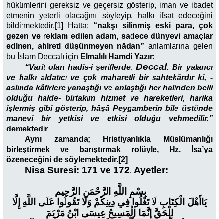
hükümlerini gereksiz ve geçersiz gösterip, iman ve ibadet
etmenin yeterli olacağını söyleyip, halkı ifsat edeceğini
bildirmektedir.[1]
Hatta;
“nakşı silinmiş eski para, çok
gezen ve reklam edilen adam, sadece dünyevi amaçlar
edinen, ahireti düşünmeyen nâdan”
anlamlarına gelen
bu İslam Deccalı için
Elmalılı Hamdi Yazır:
Deccal
“Varit olan hadis-i şeriflerde,
: Bir yalancı
ve halkı aldatıcı ve çok maharetli bir sahtekârdır ki, -
aslında kâfirlere yanaştığı ve anlaştığı her halinden belli
olduğu halde- birtakım hizmet ve hareketleri, harika
işlermiş gibi gösterip, hâşâ Peygamberin bile üstünde
manevi bir yetkisi ve etkisi olduğu vehmedilir.”
demektedir
.
Aynı zamanda; Hristiyanlıkla Müslümanlığı
birleştirmek ve barıştırmak rolüyle, Hz. İsa’ya
özeneceğini de söylemektedir
.[2]
Nisa Suresi: 171 ve 172. Ayetler:
بِسْمِ اللَّهِ الرَّحْمَنِ الرَّحِيم
يَاأَهْلَ الْكِتَابِ لَا تَغْلُوا فِي دِينِكُمْ وَلَا تَقُولُوا عَلَى اللَّهِ إِلَّا
الْحَقَّ إِنَّمَا الْمَسِيحُ عِيسَى ابْنُ مَرْيَمَ