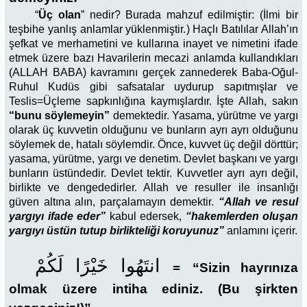
“
Üç olan
” nedir? Burada mahzuf edilmiştir: (İlmi bir
teşbihe yanlış anlamlar yüklenmiştir.) Haçlı Batılılar Allah’ın
şefkat ve merhametini ve kullarına inayet ve nimetini ifade
etmek üzere bazı Havarilerin mecazi anlamda kullandıkları
(ALLAH BABA) kavramını gerçek zannederek Baba-Oğul-
Ruhul Kudüs gibi safsatalar uydurup sapıtmışlar ve
Teslis=Üçleme sapkınlığına kaymışlardır. İşte Allah, sakın
“bunu söylemeyin”
demektedir. Yasama, yürütme ve yargı
olarak üç kuvvetin olduğunu ve bunların ayrı ayrı olduğunu
söylemek de, hatalı söylemdir. Önce, kuvvet üç değil dörttür;
yasama, yürütme, yargı ve denetim. Devlet başkanı ve yargı
bunların üstündedir. Devlet tektir. Kuvvetler ayrı ayrı değil,
birlikte ve dengededirler. Allah ve resuller ile insanlığı
güven altına alın, parçalamayın demektir.
“Allah ve resul
yargıyı ifade eder”
kabul edersek,
“hakemlerden oluşan
yargıyı üstün tutup birlikteliği koruyunuz”
anlamını içerir.
انتَهُوا خَيْرًا لَكُمْ
=
“Sizin hayrınıza
olmak üzere intiha ediniz. (Bu şirkten