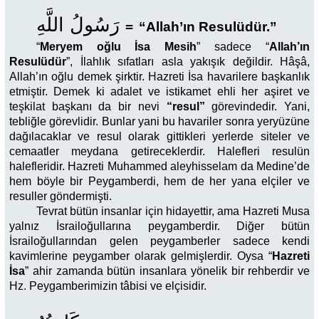
رَسُولُ اللَّهِ
=
“Allah’ın Resulüdür.”
“
Meryem oğlu İsa Mesih
” sadece “
Allah’ın
Resulüdür
”, İlahlık sıfatları asla yakışık değildir. Hâşâ,
Allah’ın oğlu demek şirktir. Hazreti İsa havarilere başkanlık
etmiştir. Demek ki adalet ve istikamet ehli her aşiret ve
teşkilat başkanı da bir nevi
“resul”
görevindedir. Yani,
tebliğle görevlidir. Bunlar yani bu havariler sonra yeryüzüne
dağılacaklar ve resul olarak gittikleri yerlerde siteler ve
cemaatler meydana getireceklerdir. Halefleri resulün
halefleridir. Hazreti Muhammed aleyhisselam da Medine’de
hem böyle bir Peygamberdi, hem de her yana elçiler ve
resuller göndermişti.
Tevrat bütün insanlar için hidayettir, ama Hazreti Musa
yalnız İsrailoğullarına peygamberdir. Diğer bütün
İsrailoğullarından gelen peygamberler sadece kendi
kavimlerine peygamber olarak gelmişlerdir. Oysa “
Hazreti
İsa
” ahir zamanda bütün insanlara yönelik bir rehberdir ve
Hz. Peygamberimizin tâbisi ve elçisidir.