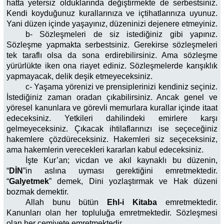
hatta yetersiz olduklarında değiştirmekte de serbestsiniz.
Kendi koyduğunuz kurallarınıza ve içtihatlarınıza uyunuz.
Yani düzen içinde yaşayınız, düzeninizi dejenere etmeyiniz.
b- Sözleşmeleri de siz istediğiniz gibi yapınız.
Sözleşme yapmakta serbestsiniz. Gerekirse sözleşmeleri
tek taraflı olsa da sona erdirebilirsiniz. Ama sözleşme
yürürlükte iken ona riayet ediniz. Sözleşmelerde karışıklık
yapmayacak, delik deşik etmeyeceksiniz.
c- Yaşama yörenizi ve prensiplerinizi kendiniz seçiniz.
İstediğiniz zaman oradan çıkabilirsiniz. Ancak genel ve
yöresel kanunlara ve görevli memurlara kurallar içinde itaat
edeceksiniz. Yetkileri dahilindeki emirlere karşı
gelmeyeceksiniz. Çıkacak ihtilaflarınızı ise seçeceğiniz
hakemlere çözdüreceksiniz. Hakemleri siz seçeceksiniz,
ama hakemlerin verecekleri kararları kabul edeceksiniz.
İşte Kur’an; vicdan ve akıl kaynaklı bu düzenin,
“
DİN
”in aslına uyması gerektiğini emretmektedir.
“
Galyetmek
” demek, Dini yozlaştırmak ve Hak düzeni
bozmak demektir.
Allah bunu bütün
Ehl-i Kitaba
emretmektedir.
Kanunları olan her topluluğa emretmektedir. Sözleşmesi
olan her cemiyete emretmektedir.