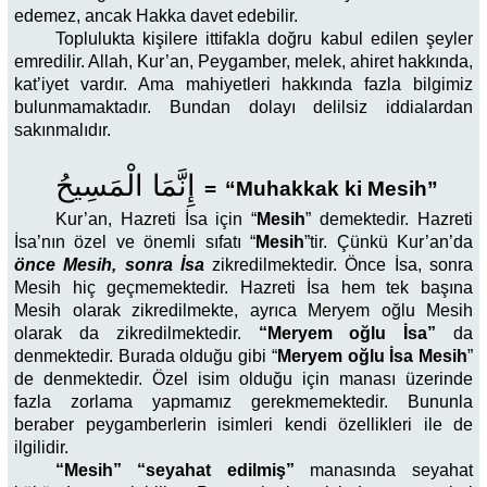
edemez, ancak Hakka davet edebilir.
Toplulukta kişilere ittifakla doğru kabul edilen şeyler
emredilir. Allah, Kur’an, Peygamber, melek, ahiret hakkında,
kat’iyet vardır. Ama mahiyetleri hakkında fazla bilgimiz
bulunmamaktadır. Bundan dolayı delilsiz iddialardan
sakınmalıdır.
إِنَّمَا الْمَسِيحُ
=
“Muhakkak ki Mesih”
Kur’an, Hazreti İsa için “
Mesih
” demektedir. Hazreti
İsa’nın özel ve önemli sıfatı “
Mesih
”tir. Çünkü Kur’an’da
önce Mesih, sonra İsa
zikredilmektedir. Önce İsa, sonra
Mesih hiç geçmemektedir. Hazreti İsa hem tek başına
Mesih olarak zikredilmekte, ayrıca Meryem oğlu Mesih
olarak da zikredilmektedir.
“Meryem oğlu İsa”
da
denmektedir. Burada olduğu gibi “
Meryem oğlu İsa Mesih
”
de denmektedir. Özel isim olduğu için manası üzerinde
fazla zorlama yapmamız gerekmemektedir. Bununla
beraber peygamberlerin isimleri kendi özellikleri ile de
ilgilidir.
“Mesih” “seyahat edilmiş”
manasında seyahat