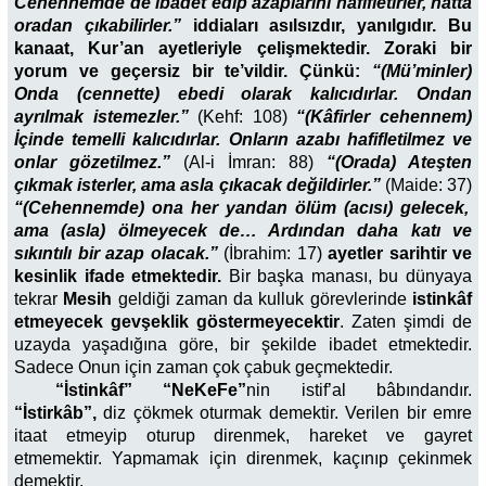
Cehennemde de ibadet edip azaplarını hafifletirler, hatta
oradan çıkabilirler.”
iddiaları asılsızdır, yanılgıdır.
Bu
kanaat, Kur’an ayetleriyle çelişmektedir. Zoraki bir
yorum ve geçersiz bir te’vildir. Çünkü:
“(Mü’minler)
Onda (cennette) ebedi olarak kalıcıdırlar. Ondan
ayrılmak istemezler.”
(
Kehf: 108
)
“(Kâfirler cehennem)
İçinde temelli kalıcıdırlar. Onların azabı hafifletilmez ve
onlar gözetilmez.”
(
Al-i İmran: 88)
“(Orada) Ateşten
çıkmak isterler, ama asla çıkacak değildirler.”
(
Maide: 37)
“(Cehennemde) ona her yandan ölüm (acısı) gelecek,
ama (asla) ölmeyecek de… Ardından daha katı ve
sıkıntılı bir azap olacak.”
(
İbrahim: 17)
ayetler sarihtir ve
kesinlik ifade etmektedir.
Bir başka manası, bu dünyaya
tekrar
Mesih
geldiği zaman da kulluk görevlerinde
istinkâf
etmeyecek gevşeklik göstermeyecektir
. Zaten şimdi de
uzayda yaşadığına göre, bir şekilde ibadet etmektedir.
Sadece Onun için zaman çok çabuk geçmektedir.
“İstinkâf”
“NeKeFe”
nin istif’al bâbındandır.
“İstirkâb”,
diz çökmek oturmak demektir. Verilen bir emre
itaat etmeyip oturup direnmek, hareket ve gayret
etmemektir. Yapmamak için direnmek, kaçınıp çekinmek
demektir.