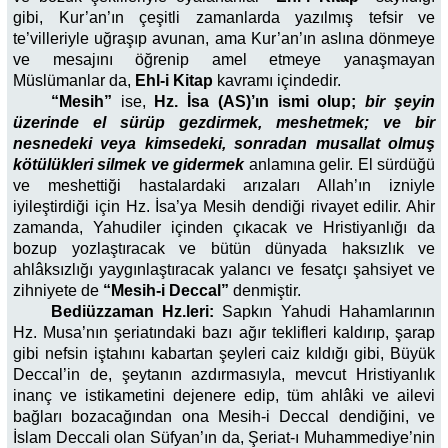
gibi, Kur’an’ın çeşitli zamanlarda yazılmış tefsir ve
te’villeriyle uğraşıp avunan, ama Kur’an’ın aslına dönmeye
ve mesajını öğrenip amel etmeye yanaşmayan
Müslümanlar da,
Ehl-i Kitap
kavramı içindedir.
“Mesih”
ise,
Hz. İsa (AS)’ın ismi olup;
bir şeyin
üzerinde el sürüp gezdirmek, meshetmek; ve bir
nesnedeki veya kimsedeki, sonradan musallat olmuş
kötülükleri silmek ve gidermek
anlamına gelir. El sürdüğü
ve meshettiği hastalardaki arızaları Allah’ın izniyle
iyileştirdiği için Hz. İsa’ya Mesih dendiği rivayet edilir. Ahir
zamanda, Yahudiler içinden çıkacak ve Hristiyanlığı da
bozup yozlaştıracak ve bütün dünyada haksızlık ve
ahlâksızlığı yaygınlaştıracak yalancı ve fesatçı şahsiyet ve
zihniyete de
“Mesih-i Deccal”
denmiştir.
Bediüzzaman Hz.leri:
Sapkın Yahudi Hahamlarının
Hz. Musa’nın şeriatındaki bazı ağır teklifleri kaldırıp, şarap
gibi nefsin iştahını kabartan şeyleri caiz kıldığı gibi, Büyük
Deccal’in de, şeytanın azdırmasıyla, mevcut Hristiyanlık
inanç ve istikametini dejenere edip, tüm ahlâki ve ailevi
bağları bozacağından ona Mesih-i Deccal dendiğini, ve
İslam Deccali olan Süfyan’ın da, Şeriat-ı Muhammediye’nin