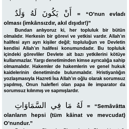
أَنْ يَكُونَ لَهُ وَلَدٌ
=
“O’nun evladı
olması (imkânsızdır, akıl dışıdır!)”
Bundan anlıyoruz ki, her topluluk bir bütün
olmalıdır. Herkesin bir görevi ve yetkisi vardır. Allah’ın
halifesi ayrı ayrı kişiler değil; topluluğun ve Devletin
kendisi Allah’ın halifesi konumundadır. Bu topluluk
içindeki görevliler Devlete ait bazı yetkilerini kötüye
kullanmazlar. Yargı denetiminden kimse ayrıcalığa sahip
olmamalıdır. Hakemler de hakemlerin ve genel hukuk
kaidelerinin denetiminde bulunmalıdır. Hristiyanlığın
yozlaşmasıyla Hazreti İsa Allah’ın oğlu olarak sorumsuz
yapılmış, Onun halefleri olan papa ile imparator da
sorumsuz kılınmış ve sapmışlardır.
لَهُ مَا فِي السَّمَاوَاتِ
=
“Semâvâtta
olanların hepsi (tüm kâinat ve mevcudat)
O’nundur.”