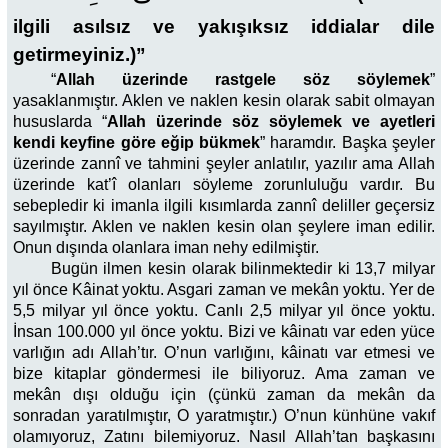
ilgili asılsız ve yakışıksız iddialar dile
getirmeyiniz.)”
“
Allah üzerinde rastgele söz söylemek
”
yasaklanmıştır. Aklen ve naklen kesin olarak sabit olmayan
hususlarda “
Allah üzerinde söz söylemek ve ayetleri
kendi keyfine göre eğip bükmek
” haramdır. Başka şeyler
üzerinde zannî ve tahmini şeyler anlatılır, yazılır ama Allah
üzerinde kat’î olanları söyleme zorunluluğu vardır. Bu
sebepledir ki imanla ilgili kısımlarda zannî deliller geçersiz
sayılmıştır. Aklen ve naklen kesin olan şeylere iman edilir.
Onun dışında olanlara iman nehy edilmiştir.
Bugün ilmen kesin olarak bilinmektedir ki 13,7 milyar
yıl önce Kâinat yoktu. Asgari zaman ve mekân yoktu. Yer de
5,5 milyar yıl önce yoktu. Canlı 2,5 milyar yıl önce yoktu.
İnsan 100.000 yıl önce yoktu. Bizi ve kâinatı var eden yüce
varlığın adı Allah’tır. O’nun varlığını, kâinatı var etmesi ve
bize kitaplar göndermesi ile biliyoruz. Ama zaman ve
mekân dışı olduğu için (çünkü zaman da mekân da
sonradan yaratılmıştır, O yaratmıştır.) O’nun künhüne vakıf
olamıyoruz, Zatını bilemiyoruz. Nasıl Allah’tan başkasını