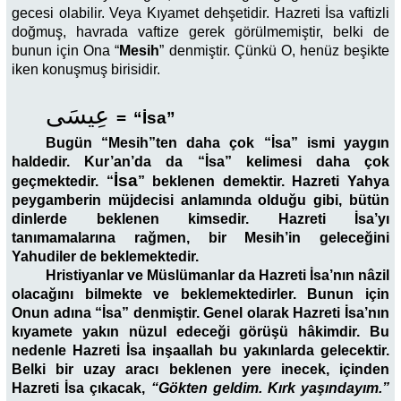
gecesi olabilir. Veya Kıyamet dehşetidir. Hazreti İsa vaftizli
doğmuş, havrada vaftize gerek görülmemiştir, belki de
bunun için Ona “
Mesih
” denmiştir. Çünkü O, henüz beşikte
iken konuşmuş birisidir.
عِيسَى
=
“İsa”
Bugün “Mesih”ten daha çok “İsa” ismi yaygın
haldedir. Kur’an’da da “İsa” kelimesi daha çok
İsa
geçmektedir. “
” beklenen demektir. Hazreti Yahya
peygamberin müjdecisi anlamında olduğu gibi, bütün
dinlerde beklenen kimsedir. Hazreti İsa’yı
tanımamalarına rağmen, bir Mesih’in geleceğini
Yahudiler de beklemektedir.
Hristiyanlar ve Müslümanlar da Hazreti İsa’nın nâzil
olacağını bilmekte ve beklemektedirler. Bunun için
Onun adına “İsa” denmiştir. Genel olarak Hazreti İsa’nın
kıyamete yakın nüzul edeceği görüşü hâkimdir. Bu
nedenle Hazreti İsa inşaallah bu yakınlarda gelecektir.
Belki bir uzay aracı beklenen yere inecek, içinden
Hazreti İsa çıkacak,
“Gökten geldim. Kırk yaşındayım.”