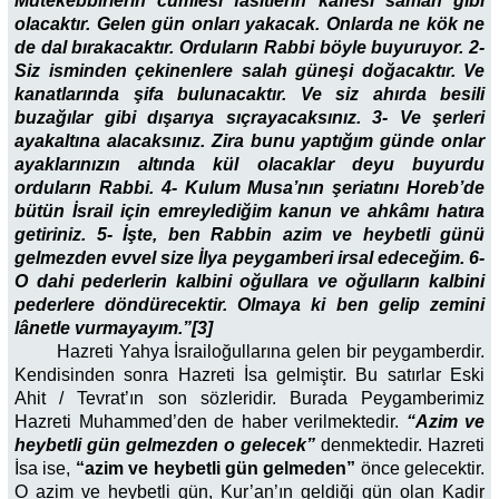
Mütekebbirlerin cümlesi fasitlerin kaffesi saman gibi
olacaktır. Gelen gün onları yakacak. Onlarda ne kök ne
de dal bırakacaktır. Orduların Rabbi böyle buyuruyor. 2-
Siz isminden çekinenlere salah güneşi doğacaktır. Ve
kanatlarında şifa bulunacaktır. Ve siz ahırda besili
buzağılar gibi dışarıya sıçrayacaksınız. 3- Ve şerleri
ayakaltına alacaksınız. Zira bunu yaptığım günde onlar
ayaklarınızın altında kül olacaklar deyu buyurdu
orduların Rabbi. 4- Kulum Musa’nın şeriatını Horeb’de
bütün İsrail için emreylediğim kanun ve ahkâmı hatıra
getiriniz. 5- İşte, ben Rabbin azim ve heybetli günü
gelmezden evvel size İlya peygamberi irsal edeceğim. 6-
O dahi pederlerin kalbini oğullara ve oğulların kalbini
pederlere döndürecektir. Olmaya ki ben gelip zemini
lânetle vurmayayım.”[3]
Hazreti Yahya İsrailoğullarına gelen bir peygamberdir.
Kendisinden sonra Hazreti İsa gelmiştir. Bu satırlar Eski
Ahit / Tevrat’ın son sözleridir. Burada Peygamberimiz
Hazreti Muhammed’den de haber verilmektedir.
“Azim ve
heybetli gün gelmezden o gelecek”
denmektedir. Hazreti
İsa ise,
“azim ve heybetli gün gelmeden”
önce gelecektir.
O azim ve heybetli gün, Kur’an’ın geldiği gün olan Kadir