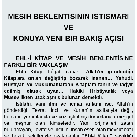
MESİH BEKLENTİSİNİN İSTİSMARI
VE
KONUYA YENİ BİR BAKIŞ AÇISI
EHL-İ KİTAP VE MESİH BEKLENTİSİNE
FARKLI BİR YAKLAŞIM
Ehl-i Kitap:
Lûgat manası,
Allah’ın gönderdiği
Kitaplara onları değiştirip bozarak inanan… Yahudi,
Hristiyan ve Müslümanlardan Kitaplara tahrif ve tağyir
edilmiş olarak uyan… Hakiki Hristiyanlık veya
Musevilikten uzaklaşmış bulunan demektir
.
Istılahi, yani ilmi ve icmai anlamı ise:
Allah’ın
gönderdiği, Tevrat, İncil ve Kur’an’ın asıllarıyla değil,
bunların yorumlarıyla ve yozlaştırılmış durumlarıyla meşgul
ve meşhur olan kimselerdir. Yani orijinalleri zaten
bulunmayan, Tevrat ve İncil’in, insan eseri olan mevcut bâtıl
ve bozuk şekilleriyle oyalananlar
“Ehl-i Kitap”
sayıldığı