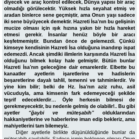
diyecek ve araç kontrol edilecek, Dünya yapısı bir araç
olmadığı görülecektir. Yüksek hızla seyahat etmiş ve
aradan binlerce sene geçmiştir, ama Onun yaşı sadece
iki sene büyüyecek demektir. Hazreti İsa’nın bu gelişinin
mucize olması için ışık hızına yakın bir hızla hareket
etmesi gerekir. İnsanlar henüz böyle bir aracı
keşfetmemiştir. Bundan önce de gelemezdi. Çünkü
kimseye kendisinin Hazreti İsa olduğuna inandırıp ispat
edemezdi. Ancak şimdiki ilimlerin karşısında Hazreti İsa
olduğunu bilmek kolay hale gelmiştir. Bütün bunlar
Hazreti İsa’nın geleceğine dair emarelerdir. Elbette bu
kanaatler ayetlerin işaretlerine ve hadislerin
beşaretlerine dayalı tahlil, temenni ve tahminlerdir. Ve
yine kim bilir; belki de Hz. İsa’nın aziz ruhu, asil
vücuduyla, ama kimsenin fark edemeyeceği şekilde
teşrif edeceklerdir… Öyle herkesin bilmesi de
gerekmeyecektir, bu nedenle gelmiş de olabilir!.. Bu gibi
ayetler
“ğaybi ve müteşabih”
olduklarından
hakkaniyetlerine ve haberlerine iman edip bekleriz, ama
mahiyetlerini tam bilemeyiz.
Diğer ayetlerle birlikte düşünüldüğünde bunlar da
müteşabih sayılabilir. Sadece ismin beklenen olması Onun