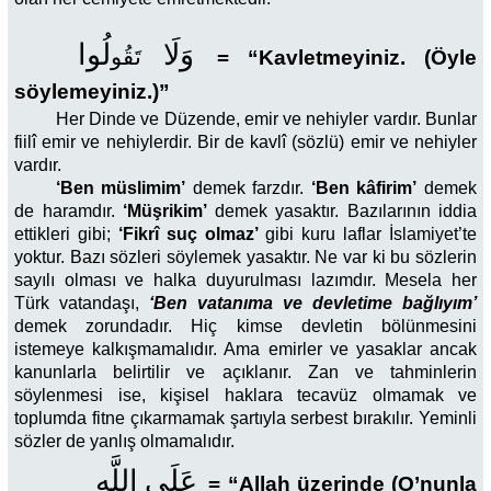
وَلَا
لُو
ا
تَقُو
=
“Kavletmeyiniz. (Öyle
söylemeyiniz.)”
Her Dinde ve Düzende, emir ve nehiyler vardır. Bunlar
fiilî emir ve nehiylerdir. Bir de kavlî (sözlü) emir ve nehiyler
vardır.
‘Ben müslimim’
demek farzdır.
‘Ben kâfirim’
demek
de haramdır.
‘Müşrikim’
demek yasaktır. Bazılarının iddia
ettikleri gibi;
‘Fikrî suç olmaz’
gibi kuru laflar İslamiyet’te
yoktur. Bazı sözleri söylemek yasaktır. Ne var ki bu sözlerin
sayılı olması ve halka duyurulması lazımdır. Mesela her
Türk vatandaşı,
‘Ben vatanıma ve devletime bağlıyım’
demek zorundadır. Hiç kimse devletin bölünmesini
istemeye kalkışmamalıdır. Ama emirler ve yasaklar ancak
kanunlarla belirtilir ve açıklanır. Zan ve tahminlerin
söylenmesi ise, kişisel haklara tecavüz olmamak ve
toplumda fitne çıkarmamak şartıyla serbest bırakılır. Yeminli
sözler de yanlış olmamalıdır.
عَلَى
اللَّهِ
=
“Allah üzerinde (O’nunla