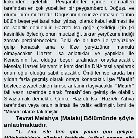
kökünden gelebilir. Peygamberler içinde cemaatleri
tarafından en çok yüceltilen bir peygamberdir. Doğuşu ve
ölümü birer mucizedir. Doğuşunun mucize olması o tarihin
bütün beşeriyet tarafından yılbaşı olarak kabul edilmesi ile
de sabittir denilebilir. Hazreti İsa göğe çekildiği için (ki
kesinlikle öyledir), onun mucizeliği, tekrar yeryüzüne indiği
zaman perçinlenecektir. Belki de bir füze ile yeryüzüne
gelip konacak ama o füze yeryüzünün mamulü
olmayacaktır. Hazreti İsa anlattıkları ve yaptıkları ile
Kendisinin İsa olduğu beşer tarafından onaylanacaktır.
Mesela; Hazreti Meryem’in kemikleri ile DNA testi yapılarak
onun oğlu olduğu sabit olacaktır. Ömürler ise arada bin
yıldan fazla geçmiş olarak ortaya konacaktır. İşte “
Mesih
”
böylece ziyaret edilen kimse anlamını taşıyacaktır.
“Mesih”
fail vezni üzerinde olarak
“mesh”
den gelmiş de olabilir.
Sıvazlamak demektir. Çünkü Hazreti İsa, Hazreti Yahya
tarafından veya onun talimatı ile vaftiz edilmiştir. İsmi de
“
Mesih
” olarak takılmıştır.
Tevrat Melahya (Malaki) Bölümünde şöyle
anlatılmaktadır.
“1- Zira, işte fırın gibi yanan gün geliyor.