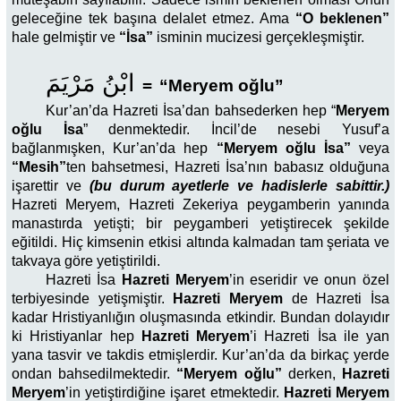
geleceğine tek başına delalet etmez. Ama
“O beklenen”
hale gelmiştir ve
“İsa”
isminin mucizesi gerçekleşmiştir.
ابْنُ مَرْيَمَ
=
“Meryem oğlu”
Kur’an’da Hazreti İsa’dan bahsederken hep “
Meryem
oğlu İsa
” denmektedir. İncil’de nesebi Yusuf’a
bağlanmışken, Kur’an’da hep
“Meryem oğlu İsa”
veya
“Mesih”
ten bahsetmesi, Hazreti İsa’nın babasız olduğuna
işarettir ve
(bu durum ayetlerle ve hadislerle sabittir.)
Hazreti Meryem, Hazreti Zekeriya peygamberin yanında
manastırda yetişti; bir peygamberi yetiştirecek şekilde
eğitildi. Hiç kimsenin etkisi altında kalmadan tam şeriata ve
takvaya göre yetiştirildi.
Hazreti İsa
Hazreti Meryem
’in eseridir ve onun özel
terbiyesinde yetişmiştir.
Hazreti Meryem
de Hazreti İsa
kadar Hristiyanlığın oluşmasında etkindir. Bundan dolayıdır
ki Hristiyanlar hep
Hazreti Meryem
’i Hazreti İsa ile yan
yana tasvir ve takdis etmişlerdir. Kur’an’da da birkaç yerde
ondan bahsedilmektedir.
“Meryem oğlu”
derken,
Hazreti
Meryem
’in yetiştirdiğine işaret etmektedir.
Hazreti Meryem