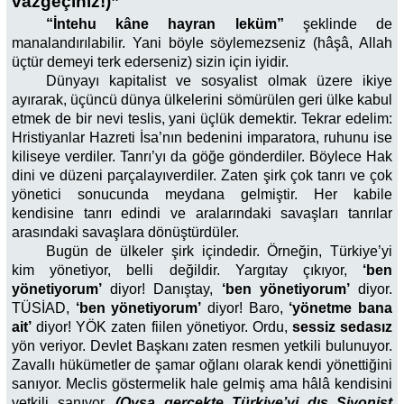
vazgeçiniz!)”
“İntehu kâne hayran leküm”
şeklinde de
manalandırılabilir. Yani böyle söylemezseniz (hâşâ, Allah
üçtür demeyi terk ederseniz) sizin için iyidir.
Dünyayı kapitalist ve sosyalist olmak üzere ikiye
ayırarak, üçüncü dünya ülkelerini sömürülen geri ülke kabul
etmek de bir nevi teslis, yani üçlük demektir. Tekrar edelim:
Hristiyanlar Hazreti İsa’nın bedenini imparatora, ruhunu ise
kiliseye verdiler. Tanrı’yı da göğe gönderdiler. Böylece Hak
dini ve düzeni parçalayıverdiler. Zaten şirk çok tanrı ve çok
yönetici sonucunda meydana gelmiştir. Her kabile
kendisine tanrı edindi ve aralarındaki savaşları tanrılar
arasındaki savaşlara dönüştürdüler.
Bugün de ülkeler şirk içindedir. Örneğin, Türkiye’yi
kim yönetiyor, belli değildir. Yargıtay çıkıyor,
‘ben
yönetiyorum’
diyor! Danıştay,
‘ben yönetiyorum’
diyor.
TÜSİAD,
‘ben yönetiyorum’
diyor! Baro,
‘yönetme bana
ait’
diyor! YÖK zaten fiilen yönetiyor. Ordu,
sessiz sedasız
yön veriyor. Devlet Başkanı zaten resmen yetkili bulunuyor.
Zavallı hükümetler de şamar oğlanı olarak kendi yönettiğini
sanıyor. Meclis göstermelik hale gelmiş ama hâlâ kendisini
yetkili sanıyor.
(Oysa gerçekte Türkiye’yi dış Siyonist