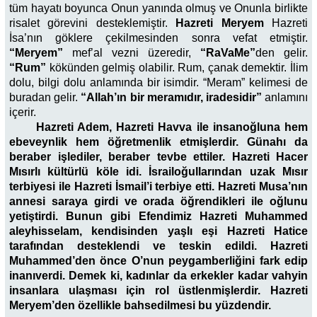
tüm hayatı boyunca Onun yanında olmuş ve Onunla birlikte
risalet görevini desteklemiştir.
Hazreti Meryem
Hazreti
İsa’nın göklere çekilmesinden sonra vefat etmiştir.
“Meryem”
mef’al vezni üzeredir,
“RaVaMe”
den gelir.
“Rum”
kökünden gelmiş olabilir. Rum, çanak demektir. İlim
dolu, bilgi dolu anlamında bir isimdir. “Meram” kelimesi de
buradan gelir.
“Allah’ın bir meramıdır, iradesidir”
anlamını
içerir.
Hazreti Adem, Hazreti Havva ile
insanoğluna hem
ebeveynlik hem öğretmenlik etmişlerdir. Günahı da
beraber işlediler, beraber tevbe ettiler. Hazreti Hacer
Mısırlı kültürlü köle idi. İsrailoğullarından uzak Mısır
terbiyesi ile Hazreti İsmail’i terbiye etti. Hazreti Musa’nın
annesi saraya girdi ve orada öğrendikleri ile oğlunu
yetiştirdi. Bunun gibi Efendimiz Hazreti Muhammed
aleyhisselam, kendisinden yaşlı eşi Hazreti Hatice
tarafından desteklendi ve teskin edildi. Hazreti
Muhammed’den önce O’nun peygamberliğini fark edip
inanıverdi. Demek ki, kadınlar da erkekler kadar vahyin
insanlara ulaşması için rol üstlenmişlerdir. Hazreti
Meryem’den özellikle bahsedilmesi bu yüzdendir.