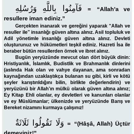
فَآمِنُوا بِاللَّهِ وَرُسُلِهِ
=
“Allah’a ve
resullere iman ediniz.”
Gerçekten inanarak ve gereğini yaparak “Allah ve
resuller ile”
insanlığı güven altına alınız. Asil topluluk ve
Adil yönetimle insanlığı güven altına alınız. Devleti
oluşturunuz ve hükümetleri teşkil ediniz. Hazreti İsa ile
beraber bütün resullerden örnek ve ibret alınız.
Bugün yeryüzünde mevcut olan dört büyük dinin:
Hristiyanlık, İslamlık, Budistlik ve Brahmanlık dinlerini
(aslında Hak olan ve vahye dayanan, ama sonradan
kaynağından uzaklaştıkça bulanan su gibi, kirli ve kötü
şeyler karıştırıldığını bilin, birlikte değerlendirin) ve
yeryüzünü bir Allah’ın mülkü olarak güven altına alınız;
Ey Kitap Ehli olanlar, ey devletleri ve kanunları olanlar
ve ey Müslümanlar; ülkenizde ve yeryüzünde Barış ve
Bereket nizamını kurmaya çalışınız!
وَلَا تَقُولُوا ثَلَاثَةٌ
=
“(Hâşâ, Allah) Üçtür
demeyiniz!”