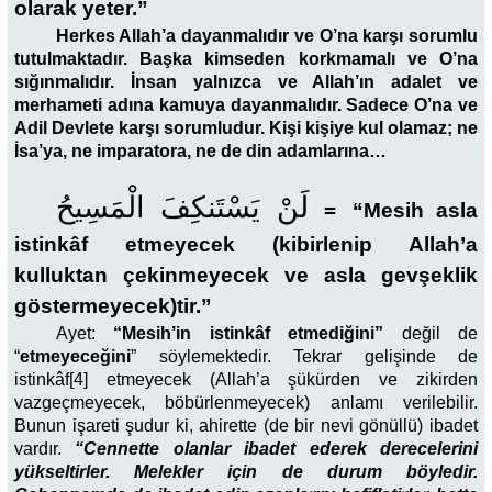
olarak yeter.”
Herkes Allah’a dayanmalıdır ve O’na karşı sorumlu
tutulmaktadır. Başka kimseden korkmamalı ve O’na
sığınmalıdır. İnsan yalnızca ve Allah’ın adalet ve
merhameti adına kamuya dayanmalıdır. Sadece O’na ve
Adil Devlete karşı sorumludur. Kişi kişiye kul olamaz; ne
İsa’ya, ne imparatora, ne de din adamlarına…
لَنْ يَسْتَنكِفَ الْمَسِيحُ
=
“Mesih asla
istinkâf etmeyecek (kibirlenip Allah’a
kulluktan çekinmeyecek ve asla gevşeklik
göstermeyecek)tir.”
Ayet:
“Mesih’in istinkâf etmediğini”
değil de
“
etmeyeceğini
” söylemektedir. Tekrar gelişinde de
istinkâf[4]
etmeyecek (Allah’a şükürden ve zikirden
vazgeçmeyecek, böbürlenmeyecek) anlamı verilebilir.
Bunun işareti şudur ki, ahirette (de bir nevi gönüllü) ibadet
vardır.
“Cennette olanlar ibadet ederek derecelerini
yükseltirler. Melekler için de durum böyledir.