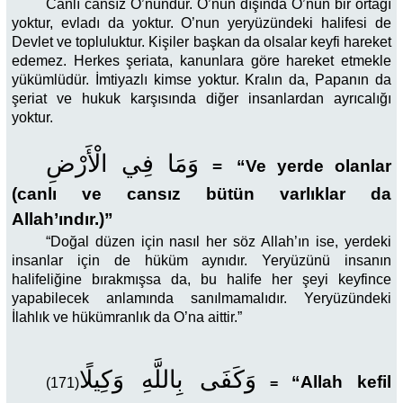
Canlı cansız O’nundur. O’nun dışında O’nun bir ortağı
yoktur, evladı da yoktur. O’nun yeryüzündeki halifesi de
Devlet ve topluluktur. Kişiler başkan da olsalar keyfi hareket
edemez. Herkes şeriata, kanunlara göre hareket etmekle
yükümlüdür. İmtiyazlı kimse yoktur. Kralın da, Papanın da
şeriat ve hukuk karşısında diğer insanlardan ayrıcalığı
yoktur.
وَمَا فِي الْأَرْضِ
=
“Ve yerde olanlar
(canlı ve cansız bütün varlıklar da
Allah’ındır.)”
“Doğal düzen için nasıl her söz Allah’ın ise, yerdeki
insanlar için de hüküm aynıdır. Yeryüzünü insanın
halifeliğine bırakmışsa da, bu halife her şeyi keyfince
yapabilecek anlamında sanılmamalıdır. Yeryüzündeki
İlahlık ve hükümranlık da O’na aittir.”
وَكَفَى بِاللَّهِ وَكِيلًا
“Allah kefil
(171)
=