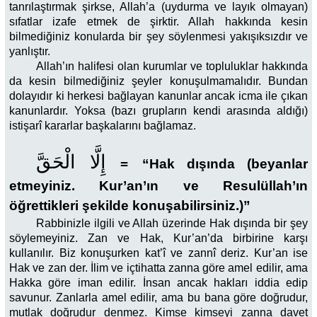
tanrılaştırmak şirkse, Allah’a (uydurma ve layık olmayan)
sıfatlar izafe etmek de şirktir. Allah hakkında kesin
bilmediğiniz konularda bir şey söylenmesi yakışıksızdır ve
yanlıştır.
Allah’ın halifesi olan kurumlar ve topluluklar hakkında
da kesin bilmediğiniz şeyler konuşulmamalıdır. Bundan
dolayıdır ki herkesi bağlayan kanunlar ancak icma ile çıkan
kanunlardır. Yoksa (bazı grupların kendi arasında aldığı)
istişarî kararlar başkalarını bağlamaz.
إِلَّا الْحَقَّ
=
“Hak dışında (beyanlar
etmeyiniz. Kur’an’ın ve Resulüllah’ın
öğrettikleri şekilde konuşabilirsiniz.)”
Rabbinizle ilgili ve Allah üzerinde Hak dışında bir şey
söylemeyiniz. Zan ve Hak, Kur’an’da birbirine karşı
kullanılır. Biz konuşurken kat’î ve zannî deriz. Kur’an ise
Hak ve zan der. İlim ve içtihatta zanna göre amel edilir, ama
Hakka göre iman edilir. İnsan ancak hakları iddia edip
savunur. Zanlarla amel edilir, ama bu bana göre doğrudur,
mutlak doğrudur denmez. Kimse kimseyi zanna davet