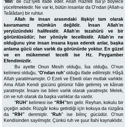
“
Min
” de cüz’iyeti ifade eder. Allah Hazreti İsa’yı böylece
yüceltmektedir. Ne var ki, bütün insanlar da O’ndan (Allah-u
Teâlâdan) bir ruhtur.
Allah ile insan arasındaki ilişkiyi tam olarak
kavramamız mümkün değildir. İnsan Allah’ın
yeryüzündeki halifesidir. Allah’ın tezahürü ve bir
görüntüsüdür; her yönüyle tecellisidir. Allah’ın ne
olduğunu yine insan insana kıyas ederek anlar, başka
anlama gücü olan varlık da görünürde yoktur. En güzel
ve en mükemmel tecelli ise Hz. Peygamber
Efendimizdir.
Bu ayette Onun Mesih olduğu, İsa olduğu, O’nun
kelimesi olduğu, “
O’ndan ruh
” olduğu ifade edilmiştir. Hâşâ
Allah yaratılmamıştır. O Ezeli ve Ebedi olan mutlak varlıktır.
Ama Allah Kendi gücünü görünür hâle getirmiş ve kâinatı
yaratmıştır. İnsanı ise bilen varlık olarak yaratmıştır. Melek,
cin ve ruh olarak da başka varlıklar da vardır.
“
RUH
” kelimesi ise
“RİH”
ten gelir. Reyhan, kokulu bir
çiçeğin adıdır. Rüzgâr koku getirdiği için kokuya da rüzgâra
da
“RİH”
denmiştir. “
Ruh
” ise bilinç gücüdür. O’nun
Kendisinden sayılmıştır. Çünkü ruh ve şuur İlahi kaynaklıdır.