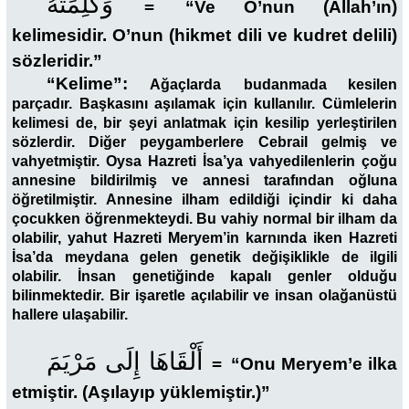
وَكَلِمَتُهُ
=
“Ve O’nun (Allah’ın)
kelimesidir. O’nun (hikmet dili ve kudret delili)
sözleridir.”
“Kelime”:
Ağaçlarda
budanmada kesilen
parçadır. Başkasını aşılamak için kullanılır. Cümlelerin
kelimesi de, bir şeyi anlatmak için kesilip yerleştirilen
sözlerdir. Diğer peygamberlere Cebrail gelmiş ve
vahyetmiştir. Oysa Hazreti İsa’ya vahyedilenlerin çoğu
annesine bildirilmiş ve annesi tarafından oğluna
öğretilmiştir. Annesine ilham edildiği içindir ki daha
çocukken öğrenmekteydi. Bu vahiy normal bir ilham da
olabilir, yahut Hazreti Meryem’in karnında iken Hazreti
İsa’da meydana gelen genetik değişiklikle de ilgili
olabilir. İnsan genetiğinde kapalı genler olduğu
bilinmektedir. Bir işaretle açılabilir ve insan olağanüstü
hallere ulaşabilir.
أَلْقَاهَا إِلَى مَرْيَمَ
=
“Onu Meryem’e ilka
etmiştir. (Aşılayıp yüklemiştir.)”