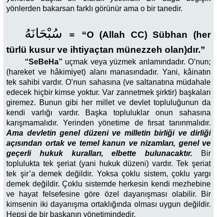
yönlerden bakarsan farklı görünür ama o bir tanedir.
سُبْحَانَهُ
=
“O (Allah CC) Sübhan (her
türlü kusur ve ihtiyaçtan münezzeh olan)dır.”
“SeBeHa”
uçmak veya yüzmek anlamındadır. O’nun;
(hareket ve hâkimiyet) alanı manasındadır. Yani, kâinatın
tek sahibi vardır. O’nun sahasına (ve saltanatına müdahale
edecek hiçbir kimse yoktur. Var zannetmek şirktir) başkaları
giremez. Bunun gibi her millet ve devlet topluluğunun da
kendi varlığı vardır. Başka topluluklar onun sahasına
karışmamalıdır. Yerinden yönetime de fırsat tanınmalıdır.
Ama devletin genel düzeni ve milletin birliği ve dirliği
açısından ortak ve temel kanun ve nizamları, genel ve
geçerli hukuk kuralları, elbette bulunacaktır.
Bir
toplulukta tek şeriat (yani hukuk düzeni) vardır. Tek şeriat
tek şir’a demek değildir. Yoksa çoklu sistem, çoklu yargı
demek değildir. Çoklu sistemde herkesin kendi mezhebine
ve hayat felsefesine göre özel dayanışması olabilir. Bir
kimsenin iki dayanışma ortaklığında olması uygun değildir.
Hepsi de bir başkanın yönetimindedir.