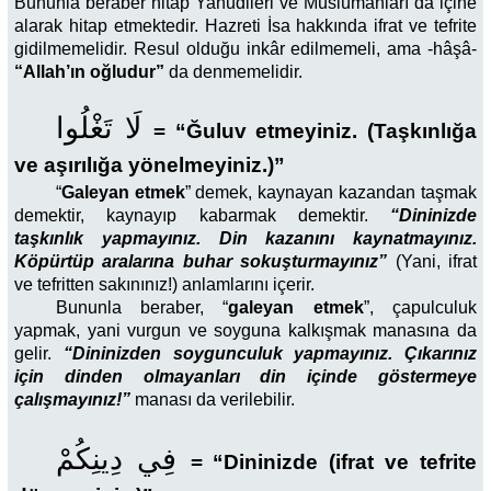
Bununla beraber hitap Yahudileri ve Müslümanları da içine
alarak hitap etmektedir. Hazreti İsa hakkında ifrat ve tefrite
gidilmemelidir. Resul olduğu inkâr edilmemeli, ama -hâşâ-
“Allah’ın oğludur”
da denmemelidir.
لَا تَغْلُوا
=
“Ğuluv etmeyiniz. (Taşkınlığa
ve aşırılığa yönelmeyiniz.)”
“
Galeyan etmek
” demek, kaynayan kazandan taşmak
demektir, kaynayıp kabarmak demektir.
“Dininizde
taşkınlık yapmayınız. Din kazanını kaynatmayınız.
Köpürtüp aralarına buhar sokuşturmayınız”
(Yani, ifrat
ve tefritten sakınınız!) anlamlarını içerir.
Bununla beraber, “
galeyan etmek
”, çapulculuk
yapmak, yani vurgun ve soyguna kalkışmak manasına da
gelir.
“Dininizden soygunculuk yapmayınız. Çıkarınız
için dinden olmayanları din içinde göstermeye
çalışmayınız!”
manası da verilebilir.
فِي دِينِكُمْ
=
“Dininizde (ifrat ve tefrite