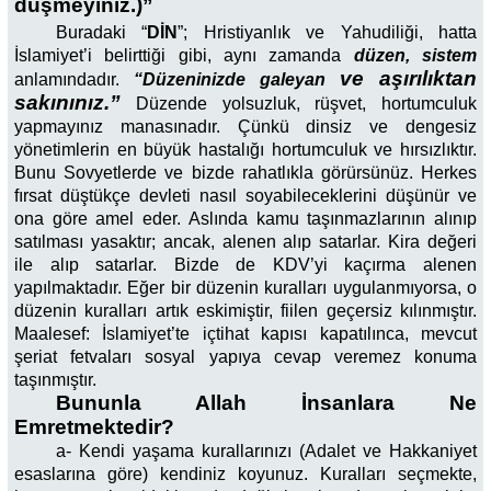
düşmeyiniz.)”
Buradaki “
DİN
”; Hristiyanlık ve Yahudiliği, hatta
İslamiyet’i belirttiği gibi, aynı zamanda
düzen, sistem
ve aşırılıktan
anlamındadır.
“Düzeninizde galeyan
sakınınız.”
Düzende yolsuzluk, rüşvet, hortumculuk
yapmayınız
manasınadır. Çünkü dinsiz ve dengesiz
yönetimlerin en büyük hastalığı hortumculuk ve hırsızlıktır.
Bunu Sovyetlerde ve bizde rahatlıkla görürsünüz. Herkes
fırsat düştükçe devleti nasıl soyabileceklerini düşünür ve
ona göre amel eder. Aslında kamu taşınmazlarının alınıp
satılması yasaktır; ancak, alenen alıp satarlar. Kira değeri
ile alıp satarlar. Bizde de KDV’yi kaçırma alenen
yapılmaktadır. Eğer bir düzenin kuralları uygulanmıyorsa, o
düzenin kuralları artık eskimiştir, fiilen geçersiz kılınmıştır.
Maalesef: İslamiyet’te içtihat kapısı kapatılınca, mevcut
şeriat fetvaları sosyal yapıya cevap veremez konuma
taşınmıştır.
Bununla Allah İnsanlara Ne
Emretmektedir?
a-
Kendi yaşama kurallarınızı (Adalet ve Hakkaniyet
esaslarına göre) kendiniz koyunuz. Kuralları seçmekte,