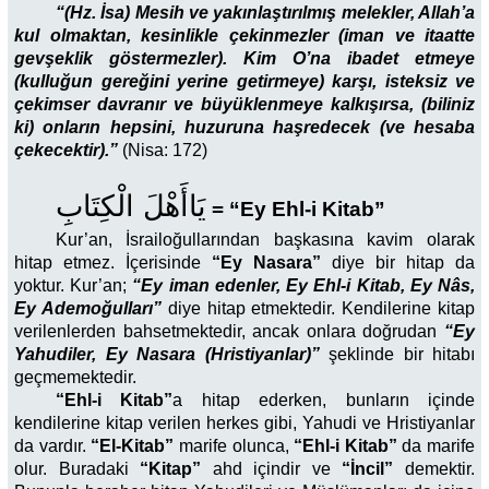
“(Hz. İsa) Mesih ve yakınlaştırılmış melekler, Allah’a
kul olmaktan, kesinlikle çekinmezler (iman ve itaatte
gevşeklik göstermezler). Kim O’na ibadet etmeye
(kulluğun gereğini yerine getirmeye) karşı, isteksiz ve
çekimser davranır ve büyüklenmeye kalkışırsa, (biliniz
ki) onların hepsini, huzuruna haşredecek (ve hesaba
çekecektir).”
(
Nisa: 172)
يَاأَهْلَ الْكِتَابِ
= “Ey Ehl-i Kitab”
Kur’an, İsrailoğullarından başkasına kavim olarak
hitap etmez. İçerisinde
“Ey Nasara”
diye bir hitap da
yoktur. Kur’an;
“Ey iman edenler, Ey Ehl-i Kitab, Ey Nâs,
Ey Ademoğulları”
diye hitap etmektedir. Kendilerine kitap
verilenlerden bahsetmektedir, ancak onlara doğrudan
“Ey
Yahudiler, Ey Nasara (Hristiyanlar)”
şeklinde bir hitabı
geçmemektedir.
“Ehl-i Kitab”
a hitap ederken, bunların içinde
kendilerine kitap verilen herkes gibi, Yahudi ve Hristiyanlar
da vardır.
“E
l-Kitab”
marife olunca,
“Ehl-i Kitab”
da marife
olur. Buradaki
“Kitap”
ahd içindir ve
“İncil”
demektir.