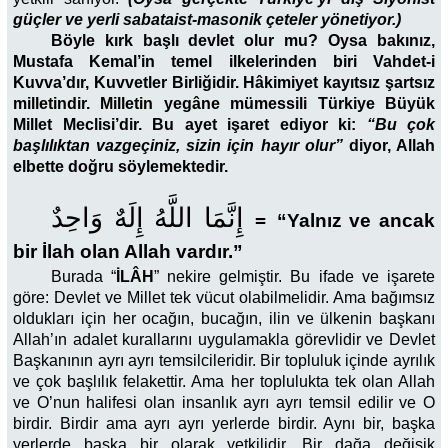
güçler ve yerli sabataist-masonik çeteler yönetiyor.)
Böyle kırk başlı devlet olur mu? Oysa bakınız,
Mustafa Kemal’in temel ilkelerinden biri Vahdet-i
Kuvva’dır, Kuvvetler Birliğidir. Hâkimiyet kayıtsız şartsız
milletindir. Milletin yegâne mümessili Türkiye Büyük
Millet Meclisi’dir. Bu ayet işaret ediyor ki:
“Bu çok
başlılıktan vazgeçiniz, sizin için hayır olur”
diyor, Allah
elbette doğru söylemektedir.
إِنَّمَا اللَّهُ إِلَهٌ وَاحِدٌ
=
“Yalnız ve ancak
bir İlah olan Allah vardır.”
Burada “
İLÂH
” nekire gelmiştir. Bu ifade ve işarete
göre: Devlet ve Millet tek vücut olabilmelidir. Ama bağımsız
oldukları için her ocağın, bucağın, ilin ve ülkenin başkanı
Allah’ın adalet kurallarını uygulamakla görevlidir ve Devlet
Başkanının ayrı ayrı temsilcileridir. Bir topluluk içinde ayrılık
ve çok başlılık felakettir. Ama her toplulukta tek olan Allah
ve O’nun halifesi olan insanlık ayrı ayrı temsil edilir ve O
birdir. Birdir ama ayrı ayrı yerlerde birdir. Aynı bir, başka
yerlerde başka bir olarak yetkilidir. Bir dağa değişik