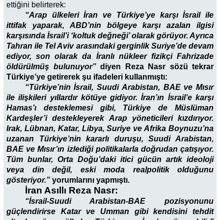
ettiğini belirterek:
“Arap ülkeleri İran ve Türkiye’ye karşı İsrail ile
ittifak yaparak, ABD’nin bölgeye karşı azalan ilgisi
karşısında İsrail’i ‘koltuk değneği’ olarak görüyor. Ayrıca
Tahran ile Tel Aviv arasındaki gerginlik Suriye’de devam
ediyor, son olarak da İranlı nükleer fizikçi Fahrizade
öldürülmüş bulunuyor”
diyen Reza Nasr sözü tekrar
Türkiye’ye getirerek şu ifadeleri kullanmıştı:
“Türkiye’nin İsrail, Suudi Arabistan, BAE ve Mısır
ile ilişkileri yıllardır kötüye gidiyor. İran’ın İsrail’e karşı
Hamas’ı desteklemesi gibi, Türkiye de Müslüman
Kardeşler’i destekleyerek Arap yöneticileri kızdırıyor.
Irak, Lübnan, Katar, Libya, Suriye ve Afrika Boynuzu’na
uzanan Türkiye’nin kararlı duruşu, Suudi Arabistan,
BAE ve Mısır’ın izlediği politikalarla doğrudan çatışıyor.
Tüm bunlar, Orta Doğu’daki itici gücün artık ideoloji
veya din değil, eski moda realpolitik olduğunu
gösteriyor.”
yorumlarını yapmıştı.
İran Asıllı Reza Nasr:
“İsrail-Suudi Arabistan-BAE pozisyonunu
güçlendirirse Katar ve Umman gibi kendisini tehdit