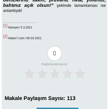
bahtınız açık olsun!”
şeklinde tamamlaması ise
anlamlıydı!
[1]
Hürriyet / 5.3.2021
[2]
Haber7.com / 06.03.2021
0
Değerlendirmeniz
Makale Paylaşım Sayısı:
113