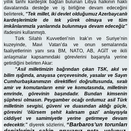
yıllık tarihi kardeşlik bağları bulunan Libya halkının haklı
davalarında desteğe ve iş birliğine devam edeceğini
belirterek,
“Tek millet, iki devlet olduğumuz Azerbaycanlı
kardeşlerimizle de tek yürek olmaya ve tüm
imkânlarımızla yanlarında bulunmaya devam edeceğiz”
ifadesini kullanmıştı.
Türk Silahlı Kuvvetleri’nin Irak’ın ve Suriye’nin
kuzeyinde, Mavi Vatan’da ve onun semalarında
faaliyetlerinin yanı sıra BM, NATO, AB, AGİT ve ikili
anlaşmalar kapsamındaki görevlerini başarıyla yerine
getirdiğini belirten Akar:
“Asil milletimizin bağrından çıkan TSK, akıl ve
bilim ışığında, anayasa çerçevesinde, yasalar ve Sayın
Cumhurbaşkanımızın direktifleri doğrultusunda, sıralı
amir ve komutanların emir ve komutasında, milletinin
emrinde, görevinin başındadır. Bundan kimsenin
şüphesi olmasın. Peygamber ocağı ordumuz asil Türk
milletinin sevgisi, güveni ve duasından aldığı güçle,
görevini ‘ölürsem şehit kalırsam gazi’ anlayışıyla
ciddiyet ve samimiyetle yerine getirmeye devam
“Barbaros’un torunları
edecektir.”
diyerek sözlerini,
denizleriniz sakin, pruvanız neta, yolunuz,