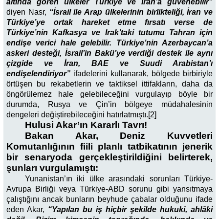
altında gören ülkeler Türkiye ve İran’a güvenebilir”
diyen Nasr,
“İsrail ile Arap ülkelerinin birlikteliği, İran ve
Türkiye’ye ortak hareket etme fırsatı verse de
Türkiye’nin Kafkasya ve Irak’taki tutumu Tahran için
endişe verici hale gelebilir. Türkiye’nin Azerbaycan’a
askeri desteği, İsrail’in Bakü’ye verdiği destek ile aynı
çizgide ve İran, BAE ve Suudi Arabistan’ı
endişelendiriyor”
ifadelerini kullanarak, bölgede birbiriyle
örtüşen bu rekabetlerin ve taktiksel ittifakların, daha da
öngörülemez hale gelebileceğini vurgulayıp böyle bir
durumda, Rusya ve Çin’in bölgeye müdahalesinin
dengeleri değiştirebileceğini hatırlatmıştı.[2]
Hulusi Akar’ın Kararlı Tavrı!
Bakan Akar, Deniz Kuvvetleri
Komutanlığının fiili planlı tatbikatının jenerik
bir senaryoda gerçekleştirildiğini belirterek,
şunları vurgulamıştı:
Yunanistan’ın iki ülke arasındaki sorunları Türkiye-
Avrupa Birliği veya Türkiye-ABD sorunu gibi yansıtmaya
çalıştığını ancak bunların beyhude çabalar olduğunu ifade
eden Akar,
“Yapılan bu iş hiçbir şekilde hukuki, ahlâki