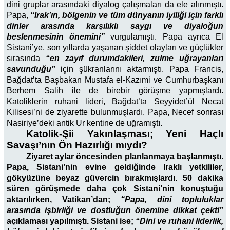
dini gruplar arasındaki diyalog çalışmaları da ele alınmıştı.
Papa,
“Irak’ın, bölgenin ve tüm dünyanın iyiliği için farklı
dinler arasında karşılıklı saygı ve diyaloğun
beslenmesinin önemini”
vurgulamıştı. Papa ayrıca El
Sistani’ye, son yıllarda yaşanan şiddet olayları ve güçlükler
sırasında
“en zayıf durumdakileri, zulme uğrayanları
savunduğu”
için şükranlarını aktarmıştı. Papa Francis,
Bağdat’ta Başbakan Mustafa el-Kazımi ve Cumhurbaşkanı
Berhem Salih ile de birebir görüşme yapmışlardı.
Katoliklerin ruhani lideri, Bağdat’ta Seyyidet’ül Necat
Kilisesi’ni de ziyarette bulunmuşlardı. Papa, Necef sonrası
Nasiriye’deki antik Ur kentine de uğramıştı.
Katolik-Şii Yakınlaşması; Yeni Haçlı
Savaşı’nın Ön Hazırlığı mıydı?
Ziyaret aylar öncesinden planlanmaya başlanmıştı.
Papa, Sistani’nin evine geldiğinde Iraklı yetkililer,
gökyüzüne beyaz güvercin bırakmışlardı. 50 dakika
süren görüşmede daha çok Sistani’nin konuştuğu
aktarılırken, Vatikan’dan;
“Papa, dini topluluklar
arasında işbirliği ve dostluğun önemine dikkat çekti”
açıklaması yapılmıştı. Sistani ise;
“Dini ve ruhani liderlik,