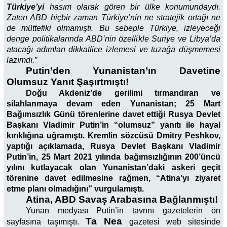
Türkiye’yi
hasım olarak gören bir ülke konumundaydı.
Zaten ABD hiçbir zaman Türkiye’nin ne stratejik ortağı ne
de müttefiki olmamıştı. Bu sebeple Türkiye, izleyeceği
denge politikalarında ABD’nin özellikle Suriye ve Libya’da
atacağı adımları dikkatlice izlemesi ve tuzağa düşmemesi
lazımdı.”
Putin’den Yunanistan’ın Davetine
Olumsuz Yanıt Şaşırtmıştı!
Doğu Akdeniz’de gerilimi tırmandıran ve
silahlanmaya devam eden Yunanistan; 25 Mart
Bağımsızlık Günü törenlerine davet ettiği Rusya Devlet
Başkanı Vladimir Putin’in “olumsuz” yanıtı ile hayal
kırıklığına uğramıştı. Kremlin sözcüsü Dmitry Peshkov,
yaptığı açıklamada, Rusya Devlet Başkanı Vladimir
Putin’in, 25 Mart 2021 yılında bağımsızlığının 200’üncü
yılını kutlayacak olan Yunanistan’daki askeri geçit
törenine davet edilmesine rağmen, “Atina’yı ziyaret
etme planı olmadığını” vurgulamıştı.
Atina, ABD Savaş Arabasına Bağlanmıştı!
Yunan medyası Putin’in tavrını gazetelerin ön
Ta Nea
sayfasına taşımıştı.
gazetesi web sitesinde