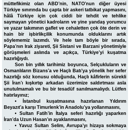
müttefikimiz olan ABD’nin, NATO’nun diğer üyesi
Türkiye sınırında bu çapta bir askeri tatbikat yapmasını,
hâlâ Türkiye için çok ciddi bir tehdit ve tehlike
saymayan yönetici kadroların ve yine yandaş yorumcu
ve yazar takımının gaflet ve cehaletten çok öte derin ve
hain bir işbirlikçilik konumunda olduklarını artık
söylememiz lazımdı. Ve hele tam böyle bir sırada,
Papa’nın Irak ziyareti, Şii Sistani ve Barzani yönetimiyle
görüşmeleri aslında ve açıkça, Türkiye’yi kuşatma
hazırlığıydı.
Son bin yıllık tarihimiz boyunca, Selçukluların ve
Osmanlıların Bizans’a ve Haçlı Batı’ya yönelik her sefer
hazırlığı söz konusu olduğunda, Haçlı kâfirlerin sürekli
Şii İran’ı kışkırtıp arkadan üzerimize saldırtması asla
unutulmamalı ve bu bir tesadüf sanılmamalıydı. Lütfen
hatırlayınız;
• İstanbul kuşatmasına hazırlanan Yıldırım
Beyazıt’a karşı Timurlenk’in Anadolu’ya yollanmasını,
• Sultan Fatih’in İtalya seferi hazırlığı yaparken
İran’da Uzun Hasan’ın ayaklanmasını,
• Yavuz Sultan Selim, Avrupa’yı hizaya sokmaya