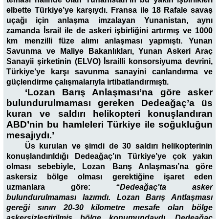
elbette Türkiye’ye karşıydı. Fransa ile 18 Rafale savaş
uçağı için anlaşma imzalayan Yunanistan, aynı
zamanda İsrail ile de askeri işbirliğini artırmış ve 1000
km menzilli füze alımı anlaşması yapmıştı. Yunan
Savunma ve Maliye Bakanlıkları, Yunan Askeri Araç
Sanayii şirketinin (ELVO) İsrailli konsorsiyuma devrini,
Türkiye’ye karşı savunma sanayini canlandırma ve
güçlendirme çalışmalarıyla irtibatlandırmıştı.
‘Lozan Barış Anlaşması’na göre asker
bulundurulmaması gereken Dedeağaç’a üs
kuran ve saldırı helikopteri konuşlandıran
ABD’nin bu hamleleri Türkiye ile soğukluğun
mesajıydı.’
Üs kurulan ve şimdi de 30 saldırı helikopterinin
konuşlandırıldığı Dedeağaç’ın Türkiye’ye çok yakın
olması sebebiyle, Lozan Barış Anlaşması’na göre
askersiz bölge olması gerektiğine işaret eden
uzmanlara göre:
“Dedeağaç’ta asker
bulundurulmaması lazımdı. Lozan Barış Antlaşması
gereği sınırı 20-30 kilometre mesafe olan bölge
askersizleştirilmiş bölge konumundaydı. Dedeağaç