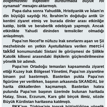
bölgemizdeki trajedileri durdurmada büyük rol
oynamalı”
mesajını aktarmıştı.
Papa daha sonra Yahudilik, Hristiyanlık ve İslam’ın
din büyüğü saydığı Hz. İbrahim’in doğduğu antik Ur
kentini ziyaret etmiş ve burada dinler arası etkinliğe
katılıp, birlik ve beraberlik edebiyatı yapmıştı. Ancak
etkinlikte Yahudi dininden temsilciler olmadığı
anlaşılmıştı.
Papa’nın Necef’te nüfuzu Irak sınırlarını aşan ve Şii
merci-i
mezhebinde en yetkin Ayetullahlara verilen
taklid
konumundaki Sistani ile görüşmesi de Şiilikle
Katolik kilisesi arasındaki ilişkilerin güçlendirilmesine
yönelik bir adımdı.
Papa’nın Ortadoğu temasları kapsamında ziyaret
ettiği Kuzey Irak Bölgesel Yönetimi, Papa’nın ziyaretine
binaen pul bastırmıştı. Bastırılan pulda Papa’nın
figürüne yer verilirken, başının arkasında SKANDAL bir
harita dikkatlerden kaçmamıştı. Bastırılan hatıra
pulunda Papa’nın başının üzerinde bulunan haritada
Hatay, Sivas, Erzurum, Kars gibi birçok ilimiz, sözde
Büyük Kürdistan haritasına katılmıştı.
PKK’nın, Türkiye’nin toprak bütünlüğüne yönelik