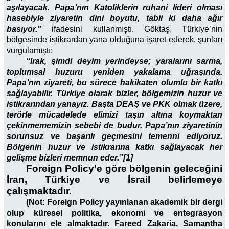
aşılayacak. Papa’nın Katoliklerin ruhani lideri olması
hasebiyle ziyaretin dini boyutu, tabii ki daha ağır
basıyor.”
ifadesini kullanmıştı. Göktaş, Türkiye’nin
bölgesinde istikrardan yana olduğuna işaret ederek, şunları
vurgulamıştı:
“Irak, şimdi deyim yerindeyse; yaralarını sarma,
toplumsal huzuru yeniden yakalama uğraşında.
Papa’nın ziyareti, bu sürece hakikaten olumlu bir katkı
sağlayabilir. Türkiye olarak bizler, bölgemizin huzur ve
istikrarından yanayız. Başta DEAŞ ve PKK olmak üzere,
terörle mücadelede elimizi taşın altına koymaktan
çekinmememizin sebebi de budur. Papa’nın ziyaretinin
sorunsuz ve başarılı geçmesini temenni ediyoruz.
Bölgenin huzur ve istikrarına katkı sağlayacak her
gelişme bizleri memnun eder.”[1]
Foreign Policy’e göre bölgenin geleceğini
İran, Türkiye ve İsrail belirlemeye
çalışmaktadır.
(Not: Foreign Policy yayınlanan akademik bir dergi
olup küresel politika, ekonomi ve entegrasyon
konularını ele almaktadır. Fareed Zakaria, Samantha