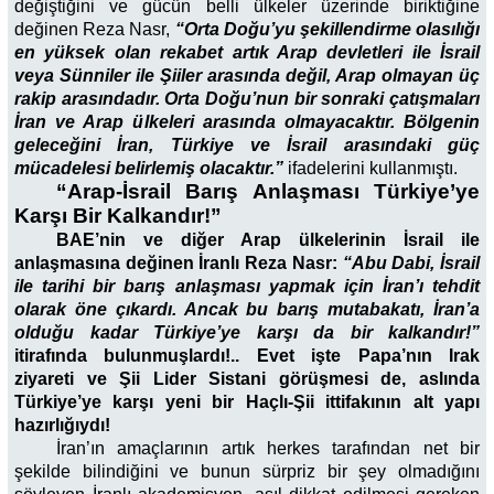
değiştiğini ve gücün belli ülkeler üzerinde biriktiğine
değinen Reza Nasr,
“Orta Doğu’yu şekillendirme olasılığı
en yüksek olan rekabet artık Arap devletleri ile İsrail
veya Sünniler ile Şiiler arasında değil, Arap olmayan üç
rakip arasındadır. Orta Doğu’nun bir sonraki çatışmaları
İran ve Arap ülkeleri arasında olmayacaktır. Bölgenin
geleceğini İran, Türkiye ve İsrail arasındaki güç
mücadelesi belirlemiş olacaktır.”
ifadelerini kullanmıştı.
“Arap-İsrail Barış Anlaşması Türkiye’ye
Karşı Bir Kalkandır!”
BAE’nin ve diğer Arap ülkelerinin İsrail ile
anlaşmasına değinen İranlı Reza Nasr:
“Abu Dabi, İsrail
ile tarihi bir barış anlaşması yapmak için İran’ı tehdit
olarak öne çıkardı. Ancak bu barış mutabakatı, İran’a
olduğu kadar Türkiye’ye karşı da bir kalkandır!”
itirafında bulunmuşlardı!.. Evet işte Papa’nın Irak
ziyareti ve Şii Lider Sistani görüşmesi de, aslında
Türkiye’ye karşı yeni bir Haçlı-Şii ittifakının alt yapı
hazırlığıydı!
İran’ın amaçlarının artık herkes tarafından net bir
şekilde bilindiğini ve bunun sürpriz bir şey olmadığını