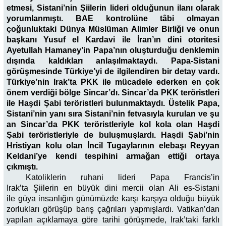
etmesi, Sistani’nin Şiilerin lideri olduğunun ilanı olarak
yorumlanmıştı. BAE kontrolüne tâbi olmayan
çoğunluktaki Dünya Müslüman Alimler Birliği ve onun
başkanı Yusuf el Kardavi ile İran’ın dini otoritesi
Ayetullah Hamaney’in Papa’nın oluşturduğu denklemin
dışında kaldıkları anlaşılmaktaydı. Papa-Sistani
görüşmesinde Türkiye’yi de ilgilendiren bir detay vardı.
Türkiye’nin Irak’ta PKK ile mücadele ederken en çok
önem verdiği bölge Sincar’dı. Sincar’da PKK teröristleri
ile Haşdi Şabi teröristleri bulunmaktaydı. Üstelik Papa,
Sistani’nin yanı sıra Sistani’nin fetvasıyla kurulan ve şu
an Sincar’da PKK teröristleriyle kol kola olan Haşdi
Şabi teröristleriyle de buluşmuşlardı. Haşdi Şabi’nin
Hristiyan kolu olan İncil Tugaylarının elebaşı Reyyan
Keldani’ye kendi tespihini armağan ettiği ortaya
çıkmıştı.
Katoliklerin ruhani lideri Papa Francis’in
Irak’ta Şiilerin en büyük dini mercii olan Ali es-Sistani
ile güya insanlığın günümüzde karşı karşıya olduğu büyük
zorlukları görüşüp barış çağrıları yapmışlardı. Vatikan’dan
yapılan açıklamaya göre tarihi görüşmede, Irak’taki farklı