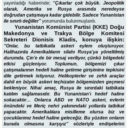
yayınladığı haberinde;
“Çıkarlar çok büyük. Jeopolitik
olarak, Amerika ve Rusya arasında neredeyse
doğrudan çatışmaya kadar gidebilir. Sadece Yunanistan
ile sınırlı değiller”
yorumunda bulunmuşlardı.
Yunanistan Komünist Partisi (KKE) Doğu
Makedonya ve Trakya Bölge Komitesi
Sekreteri Dionisis Kladis, konuya ilişkin:
“Onlar, bu tatbikatla askeri eylem oluşturuyor.
Halihazırda Amerikalıların silahı Rusya’ya yöneltilmiş
durumda. Çin’e de bir mesaj veriliyor, çünkü bölgedeki
etkisi güçleniyor.
Toplumun, bölgemizi çıkar
çatışmalarının hedefi haline getirme girişimine tepkisini
dile getirmek istiyoruz. Helikopterler ve zırhlı araçlar
dahil en büyük askeri teçhizatın bölgemizden geçmesi
bekleniyor. Nihai amaç, Rusya ile sınırdaki tatbikata
katılım sağlamasıdır. Bu Yunanistan’ı hedef haline
sokacaktır… Onlarca ABD ve NATO askeri, evlerin
önündeki ve Meriç nehri yakınındaki yollarda tatbikat
yapacaktır.
Amerikalılara misilleme olursa biz ve
çocuklarımız hedef haline geleceğiz. Bu yüzden onların
burada olmasına karşıyız”
sözleriyle endişelerini