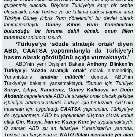
güçlenmiş olacaktı. Böylece Türkiye’ye karşı bir cephe
oluşacaktı. İsrail Türkiye’ye de katılma çağrısı yapıyor ama
Türkiye Güney Kıbrıs Rum Yönetimi’ni bir devlet olarak
tanımamaktaydı.
Güney Kıbrıs Rum Yönetimi’nin
bulunduğu bir foruma dahil olmak, onun fiilen
tanınması
anlamını taşırdı.
‘Türkiye’ye ‘sözde stratejik ortak’ diyen
ABD, CAATSA yaptırımlarıyla da Türkiye’yi
hasım olarak gördüğünü açığa vurmaktaydı.’
ABD’nin yeni Dışişleri Bakanı
Anthony Blinken’in
Türkiye’yi ‘sözde stratejik ortak’
olarak nitelendirip,
Yunanistan’a
‘anahtar müttefik’
demesi, ABD’nin
Türkiye’ye bakışını yansıtmaktaydı.
“Bunun için Türkiye;
Suriye, Libya, Karadeniz, Güney Kafkasya ve Doğu
Akdeniz
cephelerinde ABD ile stratejik ortak olacak şekilde
işbirliğini artırması aslında Türkiye için bir tuzaktı. ABD’nin
hasımları için uyguladığı
CAATSA
yaptırımları, Türkiye’ye
de uygulanmıştı. ABD bu yaptırımları düşman olarak kabul
ettiği
Çin, Rusya, İran ve Kuzey Kore’ye
uygulamaktaydı.
O zaman ABD şu an itibariyle Yunanistan’ın yanında,
Türkiye’nin karşısında ve
NATO ittifakı içerisinde yer alan