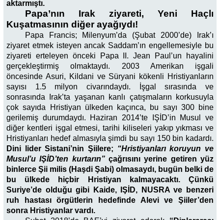
aktarmıştı.
Papa’nın Irak ziyareti, Yeni Haçlı
Kuşatmasının diğer ayağıydı!
Papa Francis; Milenyum’da (Şubat 2000’de) Irak’ı
ziyaret etmek isteyen ancak Saddam’ın engellemesiyle bu
ziyareti erteleyen önceki Papa II. Jean Paul’un hayalini
gerçekleştirmiş olmaktaydı. 2003 Amerikan işgali
öncesinde Asuri, Kildani ve Süryani kökenli Hristiyanların
sayısı 1.5 milyon civarındaydı. İşgal sırasında ve
sonrasında Irak’ta yaşanan kanlı çatışmaların korkusuyla
çok sayıda Hristiyan ülkeden kaçınca, bu sayı 300 bine
gerilemiş durumdaydı. Haziran 2014’te IŞİD’in Musul ve
diğer kentleri işgal etmesi, tarihi kiliseleri yakıp yıkması ve
Hristiyanları hedef almasıyla şimdi bu sayı 150 bin kadardı.
Dini lider Sistani’nin Şiilere;
“Hristiyanları koruyun ve
Musul’u IŞİD’ten kurtarın”
çağrısını yerine getiren yüz
binlerce Şii milis (Haşdi Şabi) olmasaydı, bugün belki de
bu ülkede hiçbir Hristiyan kalmayacaktı. Çünkü
Suriye’de olduğu gibi Kaide, IŞİD, NUSRA ve benzeri
ruh hastası örgütlerin hedefinde Alevi ve Şiiler’den
sonra Hristiyanlar vardı.