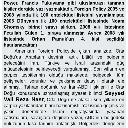
Power, Francis Fukuyama gibi uluslararası tanınan
kişiler dergide yazı yazmaktadır. Foreign Policy 2005 ve
2008 yılında ilk 100 entelektüel listesini yayınlamıştır.
2005 Dünyanın ilk 100 entelektüeli listesinde Noam
Chomsky birinci sırayı alırken, 2008 yılı listesinde
Fetullah Gülen 1. sıraya alınmıştır. Ayrıca 2008 yılı
listesinde Orhan Pamuk’un 4. kişi seçildiği
hatırlanacaktır.)
Amerikan Foreign Policy’de çıkan analizde, Orta
Doğu’da Arapların devrinin artık bittiği ve bölgenin
geleceğini İran, Türkiye ve İsrail arasındaki güç
mücadelesinin belirleyeceği vurgulanmıştı. Son yılların en
çarpıcı tespitlerinin olduğu makalede, bölgedeki tüm
gelişmeler, sorunlar ve çekişmeler detaylı olarak ele
alınmıştı. Tahran doğumlu ve İran-ABD ilişkileri ile Orta
Seyyed
Doğu konusunda uzmanlaşmış siyaset bilimci
Vali Reza Nasr
, Orta Doğu ile alakalı son yılların en
çarpıcı yazılarından birini hazırlamıştı. Yazısında geçmiş ve
yakın dönemlerde İslam coğrafyasında yaşanan
çatışmalara, savaşlara değinen yazar, ABD’nin bölgedeki
nüfuzunun kısa tarihini anlatmıştı. Bölgedeki dengelerin