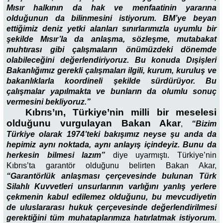
Mısır halkının da hak ve menfaatinin yararına
olduğunun da bilinmesini istiyorum. BM’ye beyan
ettiğimiz deniz yetki alanları sınırlarımızla uyumlu bir
şekilde Mısır’la da anlaşma, sözleşme, mutabakat
muhtırası gibi çalışmaların önümüzdeki dönemde
olabileceğini değerlendiriyoruz. Bu konuda Dışişleri
Bakanlığımız gerekli çalışmaları ilgili, kurum, kuruluş ve
bakanlıklarla koordineli şekilde sürdürüyor. Bu
çalışmalar yapılmakta ve bunların da olumlu sonuç
vermesini bekliyoruz.”
Kıbrıs’ın, Türkiye’nin milli bir meselesi
olduğunu vurgulayan Bakan Akar
,
“Bizim
Türkiye olarak 1974’teki bakışımız neyse şu anda da
hepimiz aynı noktada, aynı anlayış içindeyiz. Bunu da
herkesin bilmesi lazım”
diye uyarmıştı. Türkiye’nin
Kıbrıs’ta garantör olduğunu belirten Bakan Akar,
“Garantörlük anlaşması çerçevesinde bulunan Türk
Silahlı Kuvvetleri unsurlarının varlığını yanlış yerlere
çekmenin kabul edilemez olduğunu, bu mevcudiyetin
de uluslararası hukuk çerçevesinde değerlendirilmesi
gerektiğini tüm muhataplarımıza hatırlatmak istiyorum.