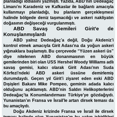
planladığı iddiasını yazmıştı. Yazıda, ABD’nin Dedeağaç
Limanı’nı Karadeniz ve Kafkaslar ile bağlantı amacıyla
kullanmayı planladığı, bu planların gerçekleşmesi
halinde bölgede deniz taşımacılığı ve askeri nakliyatın
doğasının değişeceği vurgulanmıştı.
ABD Savaş Gemileri Girit’e de
Konuşlanmışlardı
ABD yalnız Dedeağaç’a değil, Doğu Akdeniz’i
kontrol etmek amacıyla Girit Adası’na da yoğun askeri
yığınaklara başlamıştı. Bu çerçevede “Yüzen askeri üs”
diye nitelenen ABD donanmasının en büyük
gemilerinden biri olan USS Hershel Woody Williams adlı
savaş gemisi, kalıcı olarak Girit Adası’nın Suda
Körfezi’ndeki ABD askeri üssüne demirlemiş
durumdaydı. Geçen yıl Girit’i ziyaret eden eski ABD
Dışişleri Bakanı Mike Pompeo, geminin adada kalıcı
olduğunu açıklamıştı. ABD’nin Saldırı Helikopterlerini
Dedeağaç’ta Konumlandırması Türkiye’ye gözdağıydı.
Yunanistan’ın Fransa ve İsrail’le artan dirsek teması da
bu amaçlıydı.
Doğu Akdeniz krizinde Fransa ve İsrail ile dirsek
teması halinde olan Yunanistan’ın bu yakın işbirlikleri