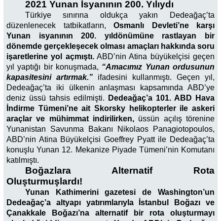
2021 Yunan İsyanının 200. Yılıydı
Türkiye sınırına oldukça yakın Dedeağaç’ta
düzenlenecek tatbikatların,
Osmanlı Devleti’ne karşı
Yunan isyanının 200. yıldönümüne rastlayan bir
dönemde gerçekleşecek olması amaçları hakkında soru
işaretlerine yol açmıştı.
ABD’nin Atina büyükelçisi geçen
yıl yaptığı bir konuşmada,
“Amacımız Yunan ordusunun
kapasitesini artırmak.”
ifadesini kullanmıştı. Geçen yıl,
Dedeağaç’ta iki ülkenin anlaşması kapsamında ABD’ye
deniz üssü tahsis edilmişti.
Dedeağaç’a 101. ABD Hava
İndirme Tümeni’ne ait Skorsky helikopterler ile askeri
araçlar ve mühimmat indirilirken,
üssün açılış törenine
Yunanistan Savunma Bakanı Nikolaos Panagiotopoulos,
ABD’nin Atina Büyükelçisi Goeffrey Pyatt ile Dedeağaç’ta
konuşlu Yunan 12. Mekanize Piyade Tümeni’nin Komutanı
katılmıştı.
Boğazlara Alternatif Rota
Oluşturmuşlardı!
Yunan Kathimerini gazetesi de Washington’un
Dedeağaç’a altyapı yatırımlarıyla İstanbul Boğazı ve
Çanakkale Boğazı’na alternatif bir rota oluşturmayı