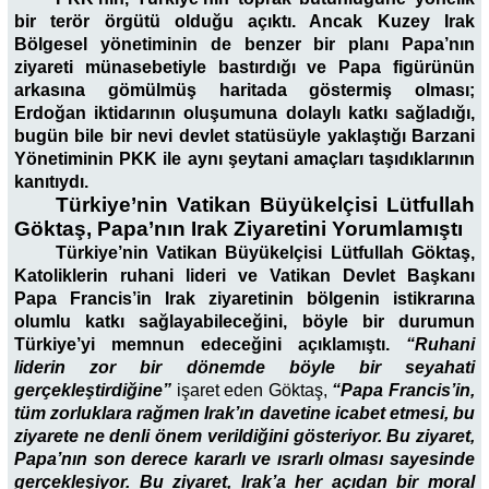
bir terör örgütü olduğu açıktı. Ancak Kuzey Irak
Bölgesel yönetiminin de benzer bir planı Papa’nın
ziyareti münasebetiyle bastırdığı ve Papa figürünün
arkasına gömülmüş haritada göstermiş olması;
Erdoğan iktidarının oluşumuna dolaylı katkı sağladığı,
bugün bile bir nevi devlet statüsüyle yaklaştığı Barzani
Yönetiminin PKK ile aynı şeytani amaçları taşıdıklarının
kanıtıydı.
Türkiye’nin Vatikan Büyükelçisi Lütfullah
Göktaş, Papa’nın Irak Ziyaretini Yorumlamıştı
Türkiye’nin Vatikan Büyükelçisi Lütfullah Göktaş,
Katoliklerin ruhani lideri ve Vatikan Devlet Başkanı
Papa Francis’in Irak ziyaretinin bölgenin istikrarına
olumlu katkı sağlayabileceğini, böyle bir durumun
Türkiye’yi memnun edeceğini açıklamıştı.
“
Ruhani
liderin zor bir dönemde böyle bir seyahati
gerçekleştirdiğine”
işaret eden Göktaş,
“Papa Francis’in,
tüm zorluklara rağmen Irak’ın davetine icabet etmesi, bu
ziyarete ne denli önem verildiğini gösteriyor. Bu ziyaret,
Papa’nın son derece kararlı ve ısrarlı olması sayesinde
gerçekleşiyor. Bu ziyaret, Irak’a her açıdan bir moral