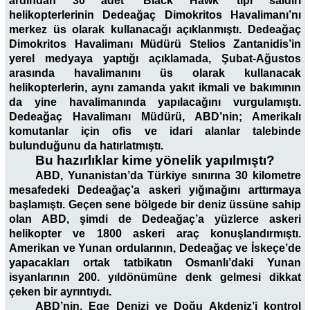
ardından 30 adet ‘Black Hawk’ tipi saldırı
helikopterlerinin Dedeağaç Dimokritos Havalimanı’nı
merkez üs olarak kullanacağı açıklanmıştı. Dedeağaç
Dimokritos Havalimanı Müdürü Stelios Zantanidis’in
yerel medyaya yaptığı açıklamada, Şubat-Ağustos
arasında havalimanını üs olarak kullanacak
helikopterlerin, aynı zamanda yakıt ikmali ve bakımının
da yine havalimanında yapılacağını vurgulamıştı.
Dedeağaç Havalimanı Müdürü, ABD’nin; Amerikalı
komutanlar için ofis ve idari alanlar talebinde
bulunduğunu da hatırlatmıştı.
Bu hazırlıklar kime yönelik yapılmıştı?
ABD, Yunanistan’da Türkiye sınırına 30 kilometre
mesafedeki Dedeağaç’a askeri yığınağını arttırmaya
başlamıştı. Geçen sene bölgede bir deniz üssüne sahip
olan ABD, şimdi de Dedeağaç’a yüzlerce askeri
helikopter ve 1800 askeri araç konuşlandırmıştı.
Amerikan ve Yunan ordularının, Dedeağaç ve İskeçe’de
yapacakları ortak tatbikatın Osmanlı’daki Yunan
isyanlarının 200. yıldönümüne denk gelmesi dikkat
çeken bir ayrıntıydı.
ABD’nin, Ege Denizi ve Doğu Akdeniz’i kontrol