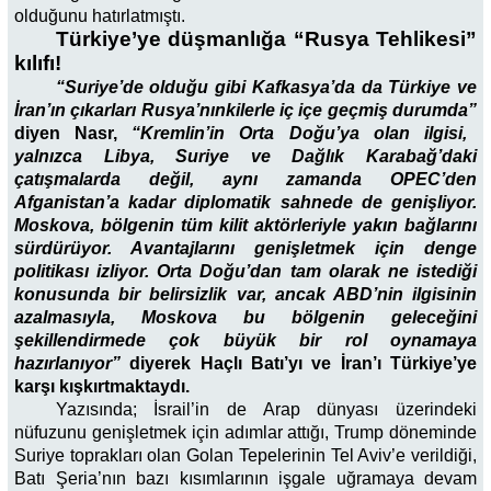
olduğunu hatırlatmıştı.
Türkiye’ye düşmanlığa “Rusya Tehlikesi”
kılıfı!
“Suriye’de olduğu gibi Kafkasya’da da Türkiye ve
İran’ın çıkarları Rusya’nınkilerle iç içe geçmiş durumda”
diyen Nasr,
“Kremlin’in Orta Doğu’ya olan ilgisi,
yalnızca Libya, Suriye ve Dağlık Karabağ’daki
çatışmalarda değil, aynı zamanda OPEC’den
Afganistan’a kadar diplomatik sahnede de genişliyor.
Moskova, bölgenin tüm kilit aktörleriyle yakın bağlarını
sürdürüyor. Avantajlarını genişletmek için denge
politikası izliyor. Orta Doğu’dan tam olarak ne istediği
konusunda bir belirsizlik var, ancak ABD’nin ilgisinin
azalmasıyla, Moskova bu bölgenin geleceğini
şekillendirmede çok büyük bir rol oynamaya
hazırlanıyor”
diyerek Haçlı Batı’yı ve İran’ı Türkiye’ye
karşı kışkırtmaktaydı.
Yazısında; İsrail’in de Arap dünyası üzerindeki
nüfuzunu genişletmek için adımlar attığı, Trump döneminde
Suriye toprakları olan Golan Tepelerinin Tel Aviv’e verildiği,
Batı Şeria’nın bazı kısımlarının işgale uğramaya devam