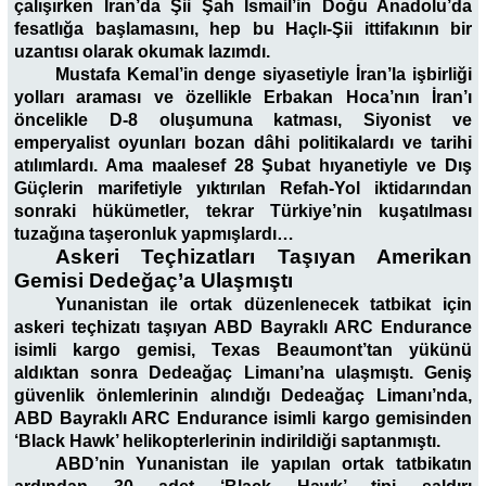
çalışırken İran’da Şii Şah İsmail’in Doğu Anadolu’da
fesatlığa başlamasını, hep bu Haçlı-Şii ittifakının bir
uzantısı olarak okumak lazımdı.
Mustafa Kemal’in denge siyasetiyle İran’la işbirliği
yolları araması ve özellikle Erbakan Hoca’nın İran’ı
öncelikle D-8 oluşumuna katması, Siyonist ve
emperyalist oyunları bozan dâhi politikalardı ve tarihi
atılımlardı. Ama maalesef 28 Şubat hıyanetiyle ve Dış
Güçlerin marifetiyle yıktırılan Refah-Yol iktidarından
sonraki hükümetler, tekrar Türkiye’nin kuşatılması
tuzağına taşeronluk yapmışlardı…
Askeri Teçhizatları Taşıyan Amerikan
Gemisi Dedeğaç’a Ulaşmıştı
Yunanistan ile ortak düzenlenecek tatbikat için
askeri teçhizatı taşıyan ABD Bayraklı ARC Endurance
isimli kargo gemisi, Texas Beaumont’tan yükünü
aldıktan sonra Dedeağaç Limanı’na ulaşmıştı. Geniş
güvenlik önlemlerinin alındığı Dedeağaç Limanı’nda,
ABD Bayraklı ARC Endurance isimli kargo gemisinden
‘Black Hawk’ helikopterlerinin indirildiği saptanmıştı.
ABD’nin Yunanistan ile yapılan ortak tatbikatın