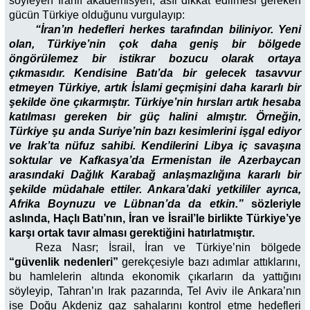
söyleyen İranlı akademisyen, asıl dikkat edilmesi gereken
gücün Türkiye olduğunu vurgulayıp:
“İran’ın hedefleri herkes tarafından biliniyor. Yeni
olan, Türkiye’nin çok daha geniş bir bölgede
öngörülemez bir istikrar bozucu olarak ortaya
çıkmasıdır. Kendisine Batı’da bir gelecek tasavvur
etmeyen Türkiye, artık İslami geçmişini daha kararlı bir
şekilde öne çıkarmıştır. Türkiye’nin hırsları artık hesaba
katılması gereken bir güç halini almıştır. Örneğin,
Türkiye şu anda Suriye’nin bazı kesimlerini işgal ediyor
ve Irak’ta nüfuz sahibi. Kendilerini Libya iç savaşına
soktular ve Kafkasya’da Ermenistan ile Azerbaycan
arasındaki Dağlık Karabağ anlaşmazlığına kararlı bir
şekilde müdahale ettiler. Ankara’daki yetkililer ayrıca,
Afrika Boynuzu ve Lübnan’da da etkin.”
sözleriyle
aslında, Haçlı Batı’nın, İran ve İsrail’le birlikte Türkiye’ye
karşı ortak tavır alması gerektiğini hatırlatmıştır.
Reza Nasr; İsrail, İran ve Türkiye’nin bölgede
“güvenlik nedenleri”
gerekçesiyle bazı adımlar attıklarını,
bu hamlelerin altında ekonomik çıkarların da yattığını
söyleyip, Tahran’ın Irak pazarında, Tel Aviv ile Ankara’nın
ise Doğu Akdeniz gaz sahalarını kontrol etme hedefleri