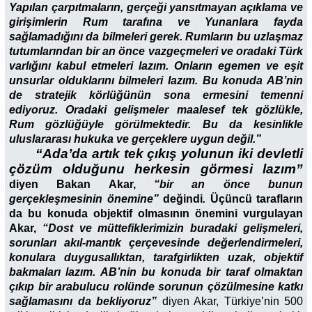
Yapılan çarpıtmaların, gerçeği yansıtmayan açıklama ve
girişimlerin Rum tarafına ve Yunanlara fayda
sağlamadığını da bilmeleri gerek. Rumların bu uzlaşmaz
tutumlarından bir an önce vazgeçmeleri ve oradaki Türk
varlığını kabul etmeleri lazım. Onların egemen ve eşit
unsurlar olduklarını bilmeleri lazım. Bu konuda AB’nin
de stratejik körlüğünün sona ermesini temenni
ediyoruz. Oradaki gelişmeler maalesef tek gözlükle,
Rum gözlüğüyle görülmektedir. Bu da kesinlikle
uluslararası hukuka ve gerçeklere uygun değil.”
“Ada’da artık tek çıkış yolunun iki devletli
çözüm olduğunu herkesin görmesi lazım”
diyen Bakan Akar,
“bir an önce bunun
gerçekleşmesinin önemine”
değindi
.
Üçüncü tarafların
da bu konuda objektif olmasının önemini vurgulayan
Akar,
“Dost ve müttefiklerimizin buradaki gelişmeleri,
sorunları akıl-mantık çerçevesinde değerlendirmeleri,
konulara duygusallıktan, tarafgirlikten uzak, objektif
bakmaları lazım. AB’nin bu konuda bir taraf olmaktan
çıkıp bir arabulucu rolünde sorunun çözülmesine katkı
sağlamasını da bekliyoruz”
diyen Akar, Türkiye’nin 500