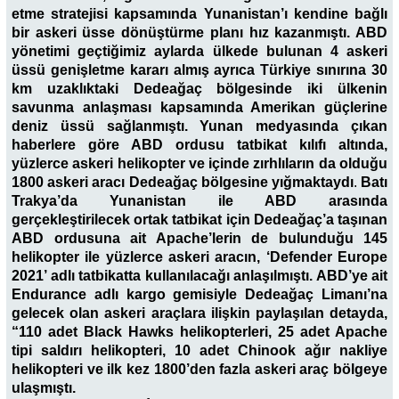
etme stratejisi kapsamında Yunanistan’ı kendine bağlı
bir askeri üsse dönüştürme planı hız kazanmıştı. ABD
yönetimi geçtiğimiz aylarda ülkede bulunan 4 askeri
üssü genişletme kararı almış ayrıca Türkiye sınırına 30
km uzaklıktaki Dedeağaç bölgesinde iki ülkenin
savunma anlaşması kapsamında Amerikan güçlerine
deniz üssü sağlanmıştı. Yunan medyasında çıkan
haberlere göre ABD ordusu tatbikat kılıfı altında,
yüzlerce askeri helikopter ve içinde zırhlıların da olduğu
1800 askeri aracı Dedeağaç bölgesine yığmaktaydı
.
Batı
Trakya’da Yunanistan ile ABD arasında
gerçekleştirilecek ortak tatbikat için Dedeağaç’a taşınan
ABD ordusuna ait Apache’lerin de bulunduğu 145
helikopter ile yüzlerce askeri aracın, ‘Defender Europe
2021’ adlı tatbikatta kullanılacağı anlaşılmıştı. ABD’ye ait
Endurance adlı kargo gemisiyle Dedeağaç Limanı’na
gelecek olan askeri araçlara ilişkin paylaşılan detayda,
“110 adet Black Hawks helikopterleri, 25 adet Apache
tipi saldırı helikopteri, 10 adet Chinook ağır nakliye
helikopteri ve ilk kez 1800’den fazla askeri araç bölgeye
ulaşmıştı.