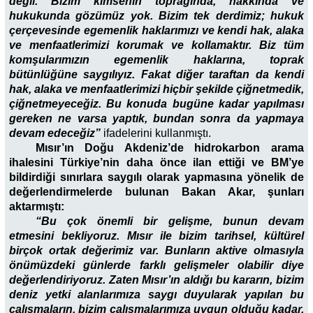
değil. Bizim kimsenin toprağında, hakkında ve
hukukunda gözümüz yok. Bizim tek derdimiz; hukuk
çerçevesinde egemenlik haklarımızı ve kendi hak, alaka
ve menfaatlerimizi korumak ve kollamaktır. Biz tüm
komşularımızın egemenlik haklarına, toprak
bütünlüğüne saygılıyız. Fakat diğer taraftan da kendi
hak, alaka ve menfaatlerimizi hiçbir şekilde çiğnetmedik,
çiğnetmeyeceğiz. Bu konuda bugüne kadar yapılması
gereken ne varsa yaptık, bundan sonra da yapmaya
devam edeceğiz”
ifadelerini kullanmıştı.
Mısır’ın Doğu Akdeniz’de hidrokarbon arama
ihalesini Türkiye’nin daha önce ilan ettiği ve BM’ye
bildirdiği sınırlara saygılı olarak yapmasına yönelik de
değerlendirmelerde bulunan Bakan Akar, şunları
aktarmıştı:
“Bu çok önemli bir gelişme, bunun devam
etmesini bekliyoruz. Mısır ile bizim tarihsel, kültürel
birçok ortak değerimiz var. Bunların aktive olmasıyla
önümüzdeki günlerde farklı gelişmeler olabilir diye
değerlendiriyoruz. Zaten Mısır’ın aldığı bu kararın, bizim
deniz yetki alanlarımıza saygı duyularak yapılan bu
çalışmaların, bizim çalışmalarımıza uygun olduğu kadar,