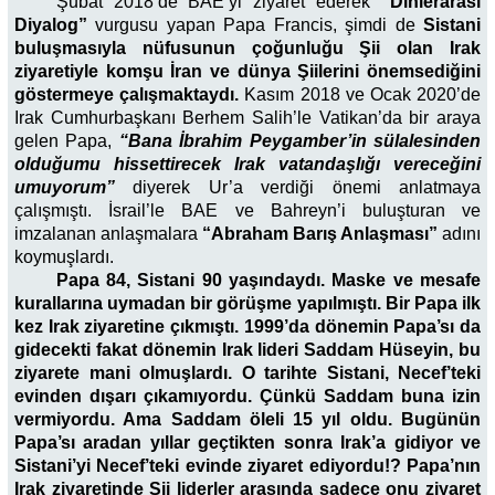
Şubat 2018’de BAE’yi ziyaret ederek
“Dinlerarası
Diyalog”
vurgusu yapan Papa Francis, şimdi de
Sistani
buluşmasıyla nüfusunun çoğunluğu Şii olan Irak
ziyaretiyle komşu İran ve dünya Şiilerini önemsediğini
göstermeye çalışmaktaydı.
Kasım 2018 ve Ocak 2020’de
Irak Cumhurbaşkanı Berhem Salih’le Vatikan’da bir araya
gelen Papa,
“Bana İbrahim Peygamber’in sülalesinden
olduğumu hissettirecek Irak vatandaşlığı vereceğini
umuyorum”
diyerek Ur’a verdiği önemi anlatmaya
çalışmıştı. İsrail’le BAE ve Bahreyn’i buluşturan ve
imzalanan anlaşmalara
“Abraham Barış Anlaşması”
adını
koymuşlardı.
Papa 84, Sistani 90 yaşındaydı. Maske ve mesafe
kurallarına uymadan bir görüşme yapılmıştı. Bir Papa ilk
kez Irak ziyaretine çıkmıştı. 1999’da dönemin Papa’sı da
gidecekti fakat dönemin Irak lideri Saddam Hüseyin, bu
ziyarete mani olmuşlardı. O tarihte Sistani, Necef’teki
evinden dışarı çıkamıyordu. Çünkü Saddam buna izin
vermiyordu. Ama Saddam öleli 15 yıl oldu. Bugünün
Papa’sı aradan yıllar geçtikten sonra Irak’a gidiyor ve
Sistani’yi Necef’teki evinde ziyaret ediyordu!? Papa’nın
Irak ziyaretinde Şii liderler arasında sadece onu ziyaret