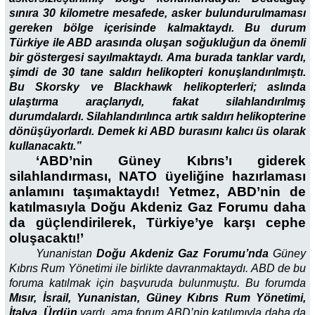
sınıra 30 kilometre mesafede, asker bulundurulmaması
gereken bölge içerisinde kalmaktaydı. Bu durum
Türkiye ile ABD arasında oluşan soğukluğun da önemli
bir göstergesi sayılmaktaydı. Ama burada tanklar vardı,
şimdi de 30 tane saldırı helikopteri konuşlandırılmıştı.
Bu Skorsky ve Blackhawk helikopterleri; aslında
ulaştırma araçlarıydı, fakat silahlandırılmış
durumdalardı. Silahlandırılınca artık saldırı helikopterine
dönüşüyorlardı. Demek ki ABD burasını kalıcı üs olarak
kullanacaktı.”
‘ABD’nin Güney Kıbrıs’ı giderek
silahlandırması, NATO üyeliğine hazırlaması
anlamını taşımaktaydı! Yetmez, ABD’nin de
katılmasıyla Doğu Akdeniz Gaz Forumu daha
da güçlendirilerek, Türkiye’ye karşı cephe
oluşacaktı!’
Yunanistan
Doğu Akdeniz Gaz Forumu’nda
Güney
Kıbrıs Rum Yönetimi ile birlikte davranmaktaydı. ABD de bu
foruma katılmak için başvuruda bulunmuştu. Bu forumda
Mısır, İsrail, Yunanistan, Güney Kıbrıs Rum Yönetimi,
İtalya, Ürdün
vardı, ama forum ABD’nin katılımıyla daha da