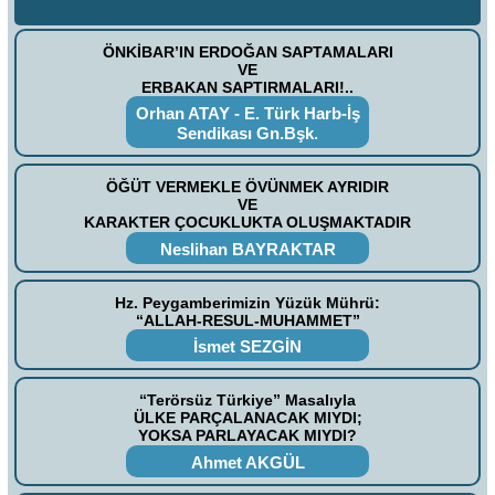
ÖNKİBAR’IN ERDOĞAN SAPTAMALARI
VE
ERBAKAN SAPTIRMALARI!..
Orhan ATAY - E. Türk Harb-İş
Sendikası Gn.Bşk.
ÖĞÜT VERMEKLE ÖVÜNMEK AYRIDIR
VE
KARAKTER ÇOCUKLUKTA OLUŞMAKTADIR
Neslihan BAYRAKTAR
Hz. Peygamberimizin Yüzük Mührü:
“ALLAH-RESUL-MUHAMMET”
İsmet SEZGİN
“Terörsüz Türkiye” Masalıyla
ÜLKE PARÇALANACAK MIYDI;
YOKSA PARLAYACAK MIYDI?
Ahmet AKGÜL