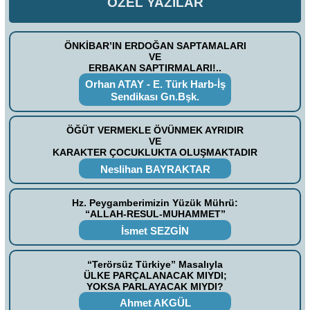
ÖZEL YAZILAR
ÖNKİBAR’IN ERDOĞAN SAPTAMALARI
VE
ERBAKAN SAPTIRMALARI!..
Orhan ATAY - E. Türk Harb-İş
Sendikası Gn.Bşk.
ÖĞÜT VERMEKLE ÖVÜNMEK AYRIDIR
VE
KARAKTER ÇOCUKLUKTA OLUŞMAKTADIR
Neslihan BAYRAKTAR
Hz. Peygamberimizin Yüzük Mührü:
“ALLAH-RESUL-MUHAMMET”
İsmet SEZGİN
“Terörsüz Türkiye” Masalıyla
ÜLKE PARÇALANACAK MIYDI;
YOKSA PARLAYACAK MIYDI?
Ahmet AKGÜL