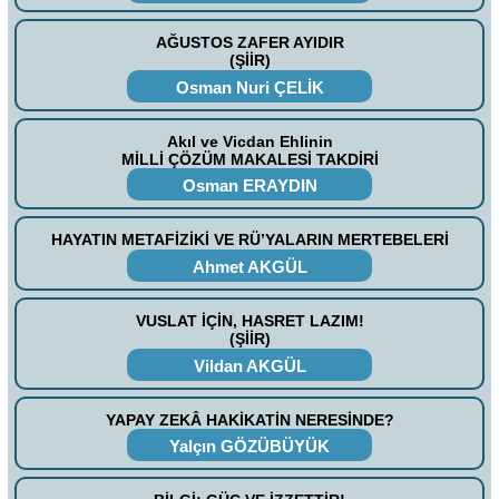
AĞUSTOS ZAFER AYIDIR
(ŞİİR)
Osman Nuri ÇELİK
Akıl ve Vicdan Ehlinin
MİLLİ ÇÖZÜM MAKALESİ TAKDİRİ
Osman ERAYDIN
HAYATIN METAFİZİKİ VE RÜ’YALARIN MERTEBELERİ
Ahmet AKGÜL
VUSLAT İÇİN, HASRET LAZIM!
(ŞİİR)
Vildan AKGÜL
YAPAY ZEKÂ HAKİKATİN NERESİNDE?
Yalçın GÖZÜBÜYÜK