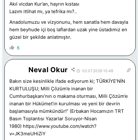
Akıl vicdan Kur’an, hayrın kıstası
Lazım ittihat mı, ya tefrika mı?..
Anadolumuzu ve vizyonunu, hem sanatla hem davayla
hem beyhude içi boş laflardan uzak yine üstadımız en
güzel bir şekilde anlatmıştır.
6
Neval Okur
02.07.2026 10:48
Bakın size kesinlikle ifade ediyorum ki; TÜRKİYE’NİN
KURTULUŞU; Milli Çözüm’e inanan bir
Cumhurbaşkanı’nın o makama oturması, Milli Çözüm’e
inanan bir Hükümet’in kurulması ve yeni bir devrin
başlamasıyla mümkündür!” (Erbakan Hocamızın TRT
Basın Toplantısı Yazarlar Soruyor-Nisan
1980)
https://www.youtube.com/watch?
v=JK3meUHiZiY