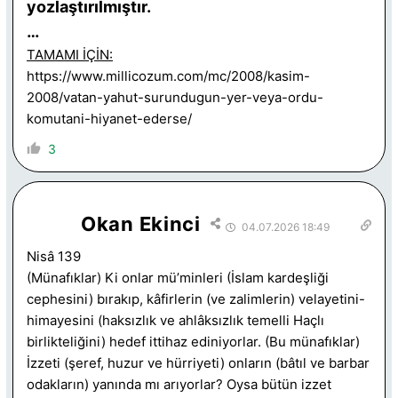
yozlaştırılmıştır.
…
TAMAMI İÇİN:
https://www.millicozum.com/mc/2008/kasim-
2008/vatan-yahut-surundugun-yer-veya-ordu-
komutani-hiyanet-ederse/
3
Okan Ekinci
04.07.2026 18:49
Nisâ 139
(Münafıklar) Ki onlar mü’minleri (İslam kardeşliği
cephesini) bırakıp, kâfirlerin (ve zalimlerin) velayetini-
himayesini (haksızlık ve ahlâksızlık temelli Haçlı
birlikteliğini) hedef ittihaz ediniyorlar. (Bu münafıklar)
İzzeti (şeref, huzur ve hürriyeti) onların (bâtıl ve barbar
odakların) yanında mı arıyorlar? Oysa bütün izzet