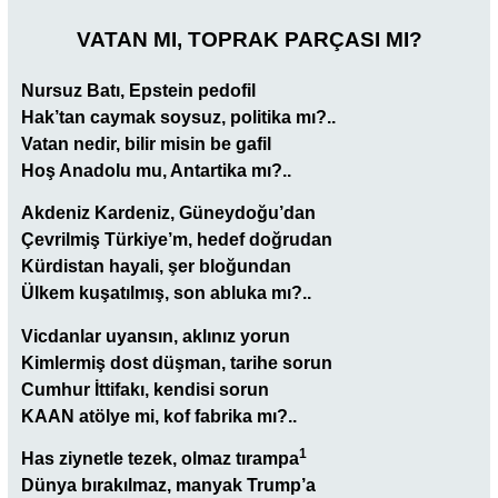
VATAN MI, TOPRAK PARÇASI MI?
Nursuz Batı, Epstein pedofil
Hak’tan caymak soysuz, politika mı?..
Vatan nedir, bilir misin be gafil
Hoş Anadolu mu, Antartika mı?..
Akdeniz Kardeniz, Güneydoğu’dan
Çevrilmiş Türkiye’m, hedef doğrudan
Kürdistan hayali, şer bloğundan
Ülkem kuşatılmış, son abluka mı?..
Vicdanlar uyansın, aklınız yorun
Kimlermiş dost düşman, tarihe sorun
Cumhur İttifakı, kendisi sorun
KAAN atölye mi, kof fabrika mı?..
1
Has ziynetle tezek, olmaz tırampa
Dünya bırakılmaz, manyak Trump’a