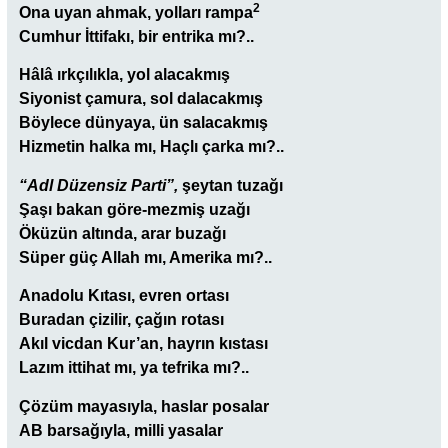
2
Ona uyan ahmak, yolları rampa
Cumhur İttifakı, bir entrika mı?..
Hâlâ ırkçılıkla, yol alacakmış
Siyonist çamura, sol dalacakmış
Böylece dünyaya, ün salacakmış
Hizmetin halka mı, Haçlı çarka mı?..
“Adl Düzensiz Parti”,
şeytan tuzağı
Şaşı bakan göre-mezmiş uzağı
Öküzün altında, arar buzağı
Süper güç Allah mı, Amerika mı?..
Anadolu Kıtası, evren ortası
Buradan çizilir, çağın rotası
Akıl vicdan Kur’an, hayrın kıstası
Lazım ittihat mı, ya tefrika mı?..
Çözüm mayasıyla, haslar posalar
AB barsağıyla, milli yasalar