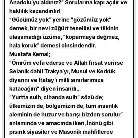
Anadolu’yu aldınız?” Sorularına kapı açılır ve
haklılık kazandırılır!
“Gücümüz yok” yerine “gözümüz yok”
demek, bir nevi züğürt tesellisi ve tilkinin
ulaşamadığı üzüme, “koparmaya değmez,
hala koruk” demesi cinsindendir.
Mustafa Kemal;
“Ömrüm vefa ederse ve Allah fırsat verirse
Selanik dahil Trakya’yı, Musul ve Kerkük
diyarını ve Hatay’ı milli sınırlarımıza
katacağım” diyen insandı…
“Yurtta sulh, cihanda sulh” sözü de;
ülkemizin de, bölgemizin de, tüm insanlık
aleminin de huzur ve barışı bizden sorulur”
anlamında ve amacında iken, İnönü gibi
pısırık siyasiler ve Masonik mahfillerce