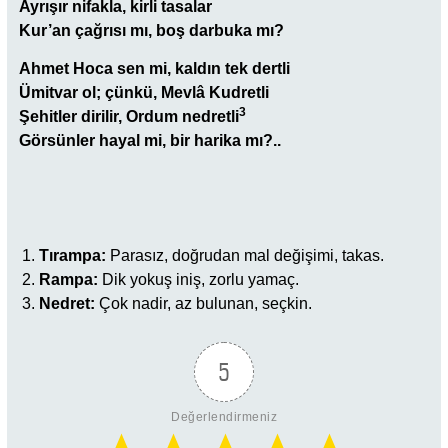
Ayrışır nifakla, kirli tasalar
Kur’an çağrısı mı, boş darbuka mı?
Ahmet Hoca sen mi, kaldın tek dertli
Ümitvar ol; çünkü, Mevlâ Kudretli
3
Şehitler dirilir, Ordum nedretli
Görsünler hayal mi, bir harika mı?..
Tırampa:
Parasız, doğrudan mal değişimi, takas.
Rampa:
Dik yokuş iniş, zorlu yamaç.
Nedret:
Çok nadir, az bulunan, seçkin.
5
Değerlendirmeniz