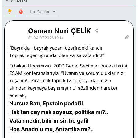
5
YORUM
En Yeniler
Osman Nuri ÇELİK
04.07.2026 19:14
“Bayrakları bayrak yapan, üzerindeki kandır.
Toprak, eğer uğrunda; ölen varsa vatandır.!”
Erbakan Hocamızın 2007 Genel Seçimler öncesi tarihi
ESAM Konferanslarıyla; “Uyanın ve sorumluluklarınızı
kuşanın!.. Zira artık toprak (vatan) ayaklarımızın
altından kaymaya başlamıştır!..” sözünden hareket
ederek;
Nursuz Batı, Epstein pedofil
Hak’tan caymak soysuz, politika mı?..
Vatan nedir, bilir misin be gafil
Hoş Anadolu mu, Antartika mı?..