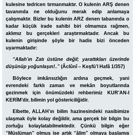
kulesine tedricen tırmanmaktır. O kulenin ARŞ denen
tavanında ne olduğunu merak edip anlamaya
çalışmaktır. Bizler bu kulenin ARZ denen tabanında o
kadar küçük irade sahibi biri olmamıza rağmen,
aklımız bu gerçekleri araştırmaktadır. Ancak bu
kulenin girişinde şöyle bir hadis bizi önceden
uyarmaktadır:
“Allah’ın Zatı üstüne değil; yarattıkları üzerinde
düşünüp yoğunlaşın!..”
(Âclûnî – Keşfü’l Hafâ 1/357)
Böylece imkânsızlığın ardına geçmek, yani
evrendeki farklı zaman ve mekân boyutlarında
gezinmek için önümüzdeki rehberimiz KUR’AN-I
KERİM’dir, bilimin yol göstericiliğidir.
Elbette, ALLAH’ın bilim hazinesindeki nasibimize
ulaşmak öyle kolay değildir, ama gerçek bir bilgin bu
zorluğu kolaylatabilmektedir. Çünkü bilgin eğer
“Müslüman” olmuş ise artık “âlim” olmaya başlamış