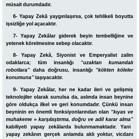
müsait durumdadır.
6- Yapay Zekâ yaygınlaşırsa, çok tehlikeli boyutta
işsizliğe yol açacaktır.
7- Yapay Zekâlar giderek beyin tembelliğine ve
yetenek körelmesine sebep olacaktır.
8- Yapay Zekâ, Siyonist ve Emperyalist zalim
odaklarca; tüm insanlığı
“uzaktan kumandalı
robotlara”
daha doğrusu, insanlığı
“kökten köleler
konumuna”
taşıyacaktır.
9- Yapay Zekâlar, her ne kadar ileri ve gelişmiş
teknolojiler olarak sunulsa da, aslında insan beynine
göre oldukça ilkel ve geri konumdadır. Çünkü insan
beyninin en önemli fonksiyonlarından olan
“kıyas ve
muhakeme = karşılaştırma, doğru ve adil karar alma”
kabiliyeti yapay zekâlarda bulunmamaktadır. Yani
yapay zekânın gerçek anlamda aklı yoktur, vicdanı