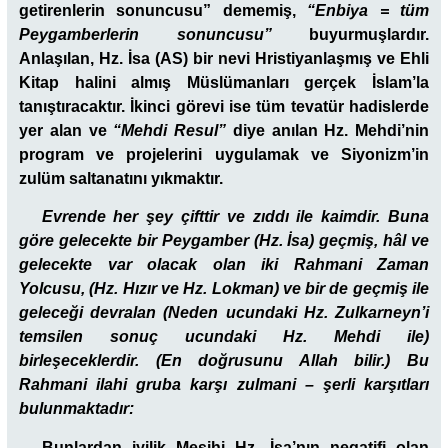
getirenlerin sonuncusu” dememiş,
“Enbiya = tüm
Peygamberlerin sonuncusu”
buyurmuşlardır.
Anlaşılan, Hz. İsa (AS) bir nevi Hristiyanlaşmış ve Ehli
Kitap halini almış Müslümanları gerçek İslam’la
tanıştıracaktır. İkinci görevi ise tüm tevatür hadislerde
yer alan ve
“Mehdi Resul”
diye anılan Hz. Mehdi’nin
program ve projelerini uygulamak ve Siyonizm’in
zulüm saltanatını yıkmaktır.
Evrende her şey çifttir ve zıddı ile kaimdir. Buna
göre gelecekte bir Peygamber (Hz. İsa) geçmiş, hâl ve
gelecekte var olacak olan iki Rahmani Zaman
Yolcusu, (Hz. Hızır ve Hz. Lokman) ve bir de geçmiş ile
geleceği devralan (Neden ucundaki Hz. Zulkarneyn’i
temsilen sonuç ucundaki Hz. Mehdi ile)
birleşeceklerdir. (En doğrusunu Allah bilir.) Bu
Rahmani ilahi gruba karşı zulmani – şerli karşıtları
bulunmaktadır:
Bunlardan iyilik Mesihi Hz. İsa’nın negatifi olan