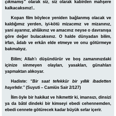
çıkmamış”
olarak siz, siz olarak kabirden mahşere
kalkacaksınız!..
Kopan film böylece yeniden bağlanmış olacak ve
kaldığımız yerden, iyi-kötü mizacımız ve mizanınız,
yani ayarınız, ahlâkınız ve amacınız neyse o davranışa
göre değer bulacaksınız. O halde dünyadan bilim,
irfan, âdab ve erkân elde etmeye ve onu götürmeye
bakmalıyız.
Bilim; Allah’ı düşündürür ve boş zamanınızdaki
içinize sinmeyen olayları, yasakları, günahları
yapmaktan alıkoyar.
Hadiste:
“Bir saat tefekkür bir yıllık ibadetten
hayırlıdır.”
(Suyuti – Camiüs Sair 2/127)
İlim öyle bir hakikat ve hikmettir ki, imansızı, dinsizi
ya da bâtıl dindeki bir kimseyi ebedi cehennemden,
ebedi cennete götürecek kadar büyük sırlar içerir.