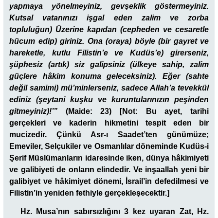
yapmaya yönelmeyiniz, gevşeklik göstermeyiniz.
Kutsal vatanınızı işgal eden zalim ve zorba
topluluğun) Üzerine kapıdan (cepheden ve cesaretle
hücum edip) giriniz. Ona (oraya) böyle (bir gayret ve
hareketle, kutlu Filistin’e ve Kudüs’e) girerseniz,
şüphesiz (artık) siz galipsiniz (ülkeye sahip, zalim
güçlere hâkim konuma geleceksiniz). Eğer (sahte
değil samimi) mü’minlerseniz, sadece Allah’a tevekkül
ediniz (şeytani kuşku ve kuruntularınızın peşinden
gitmeyiniz)!’”
(Maide: 23) [Not: Bu ayet, tarihi
gerçekleri ve kaderin hikmetini tespit eden bir
mucizedir. Çünkü Asr-ı Saadet’ten günümüze;
Emeviler, Selçukiler ve Osmanlılar döneminde Kudüs-i
Şerif Müslümanların idaresinde iken, dünya hâkimiyeti
ve galibiyeti de onların elindedir. Ve inşaallah yeni bir
galibiyet ve hâkimiyet dönemi, İsrail’in defedilmesi ve
Filistin’in yeniden fethiyle gerçekleşecektir.]
Hz. Musa’nın sabırsızlığını 3 kez uyaran Zat, Hz.