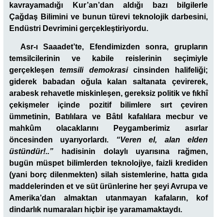
kavrayamadığı Kur’an’dan aldığı bazı bilgilerle
Çağdaş Bilimini ve bunun türevi teknolojik darbesini,
Endüstri Devrimini gerçekleştiriyordu.
Asr-ı Saaadet’te, Efendimizden sonra, grupların
temsilcilerinin ve kabile reislerinin seçimiyle
gerçekleşen
temsili demokrasi
cinsinden halifeliği;
giderek babadan oğula kalan saltanata çevirerek,
arabesk rehavetle miskinleşen, gereksiz politik ve fıkhî
çekişmeler içinde pozitif bilimlere sırt çeviren
ümmetinin, Batılılara ve Bâtıl kafalılara mecbur ve
mahkûm olacaklarını Peygamberimiz asırlar
öncesinden uyarıyorlardı.
“Veren el, alan elden
üstündür!..”
hadisinin dolaylı uyarısına rağmen,
bugün müspet bilimlerden teknolojiye, faizli krediden
(yani borç dilenmekten) silah sistemlerine, hatta gıda
maddelerinden et ve süt ürünlerine her şeyi Avrupa ve
Amerika’dan almaktan utanmayan kafaların, kof
dindarlık numaraları hiçbir işe yaramamaktaydı.