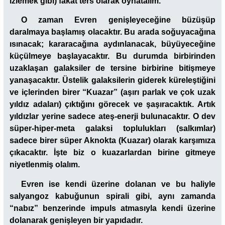
izlemek gibi) fakat ters olarak oynatalım.
O zaman Evren genişleyeceğine büzüşüp
daralmaya başlamış olacaktır. Bu arada soğuyacağına
ısınacak; kararacağına aydınlanacak, büyüyeceğine
küçülmeye başlayacaktır. Bu durumda birbirinden
uzaklaşan galaksiler de tersine birbirine bitişmeye
yanaşacaktır. Üstelik galaksilerin giderek küreleştiğini
ve içlerinden birer “Kuazar” (aşırı parlak ve çok uzak
yıldız adaları) çıktığını görecek ve şaşıracaktık. Artık
yıldızlar yerine sadece ateş-enerji bulunacaktır. O dev
süper-hiper-meta galaksi toplulukları (salkımlar)
sadece birer süper Aknokta (Kuazar) olarak karşımıza
çıkacaktır. İşte biz o kuazarlardan birine gitmeye
niyetlenmiş olalım.
Evren ise kendi üzerine dolanan ve bu haliyle
salyangoz kabuğunun spirali gibi, aynı zamanda
“nabız” benzerinde impuls atmasıyla kendi üzerine
dolanarak genişleyen bir yapıdadır.