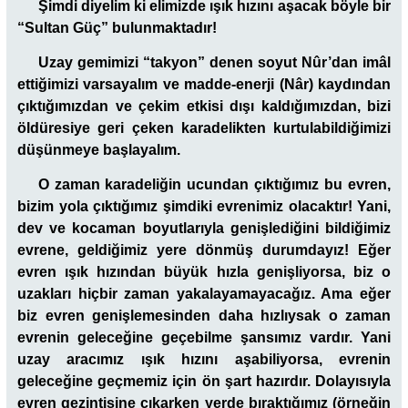
Şimdi diyelim ki elimizde ışık hızını aşacak böyle bir
“Sultan Güç” bulunmaktadır!
Uzay gemimizi “takyon” denen soyut Nûr’dan imâl
ettiğimizi varsayalım ve madde-enerji (Nâr) kaydından
çıktığımızdan ve çekim etkisi dışı kaldığımızdan, bizi
öldüresiye geri çeken karadelikten kurtulabildiğimizi
düşünmeye başlayalım.
O zaman karadeliğin ucundan çıktığımız bu evren,
bizim yola çıktığımız şimdiki evrenimiz olacaktır! Yani,
dev ve kocaman boyutlarıyla genişlediğini bildiğimiz
evrene, geldiğimiz yere dönmüş durumdayız! Eğer
evren ışık hızından büyük hızla genişliyorsa, biz o
uzakları hiçbir zaman yakalayamayacağız. Ama eğer
biz evren genişlemesinden daha hızlıysak o zaman
evrenin geleceğine geçebilme şansımız vardır. Yani
uzay aracımız ışık hızını aşabiliyorsa, evrenin
geleceğine geçmemiz için ön şart hazırdır. Dolayısıyla
evren gezintisine çıkarken yerde bıraktığımız (örneğin