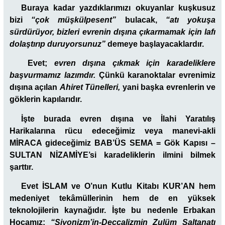
Buraya kadar yazdıklarımızı okuyanlar kuşkusuz
bizi
“çok müşkülpesent”
bulacak,
“atı yokuşa
sürdürüyor, bizleri evrenin dışına çıkarmamak için lafı
dolaştırıp duruyorsunuz”
demeye başlayacaklardır.
Evet;
evren dışına çıkmak için karadeliklere
başvurmamız lazımdır.
Çünkü karanoktalar evrenimiz
dışına açılan
Ahiret Tünelleri,
yani başka evrenlerin ve
göklerin kapılarıdır.
İşte burada evren dışına ve İlahi Yaratılış
Harikalarına rücu edeceğimiz veya manevi-akli
MİRACA gideceğimiz BAB’ÜS SEMA = Gök Kapısı –
SULTAN NİZAMİYE’si karadeliklerin ilmini bilmek
şarttır.
Evet İSLAM ve O’nun Kutlu Kitabı KUR’AN hem
medeniyet tekâmüllerinin hem de en yüksek
teknolojilerin kaynağıdır. İşte bu nedenle Erbakan
Hocamız:
“Siyonizm’in-Deccalizmin Zulüm Saltanatı