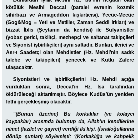
kötülük Mesihi Deccal (paralel evrenin kozmik
sihirbazı ve Armageddon kışkırtıcısı), Yecüc-Mecüc
(Gog&Mog = Yeti ve Metiller, Zaman Seddi Irkları) ve
bizzat İblis (Şeytanın da kendisi) ile Sufyanistler
(yobaz gerici, taklitçi, mezhepçi ve saltanat takipçileri
ve Siyonist işbirlikçileri) aynı saftadır. Bunları, ilerici ve
Asr-ı Saadetçi olan Mehdistler (Hz. Mehdi’nin sadık
talebe ve takipçileri) yenecek ve Kutlu Zafere
ulaşacaktır.
Siyonistleri ve işbirlikçilerini Hz. Mehdi açığa
vurduktan sonra, Deccal’in Hz. İsa tarafından
öldürüleceği aktarılmıştır. Böylece Kudüs’ün yeniden
fethi gerçekleşmiş olacaktır.
“(Bunun üzerine) Bu korkaklar (ve kolaycı
kaypaklar) arasında bulunup da, Allah’ın kendilerine
nimet (fazilet ve gayret) verdiği iki kişi, (İsrailoğullarına
dönüp şunları) söylemişti: ‘(Korkaklığa ve kahpelik