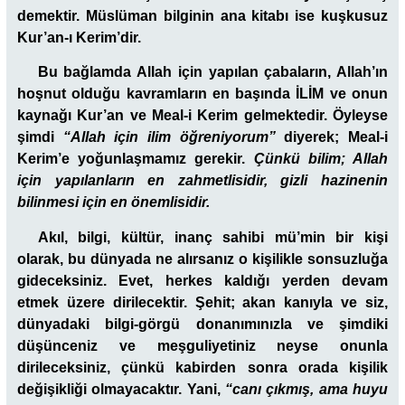
demektir. Müslüman bilginin ana kitabı ise kuşkusuz
Kur’an-ı Kerim’dir.
Bu bağlamda Allah için yapılan çabaların, Allah’ın
hoşnut olduğu kavramların en başında İLİM ve onun
kaynağı Kur’an ve Meal-i Kerim gelmektedir. Öyleyse
şimdi
“Allah için ilim öğreniyorum”
diyerek; Meal-i
Kerim’e yoğunlaşmamız gerekir.
Çünkü bilim; Allah
için yapılanların en zahmetlisidir, gizli hazinenin
bilinmesi için en önemlisidir.
Akıl, bilgi, kültür, inanç sahibi mü’min bir kişi
olarak, bu dünyada ne alırsanız o kişilikle sonsuzluğa
gideceksiniz. Evet, herkes kaldığı yerden devam
etmek üzere dirilecektir. Şehit; akan kanıyla ve siz,
dünyadaki bilgi-görgü donanımınızla ve şimdiki
düşünceniz ve meşguliyetiniz neyse onunla
dirileceksiniz, çünkü kabirden sonra orada kişilik
değişikliği olmayacaktır. Yani,
“canı çıkmış, ama huyu