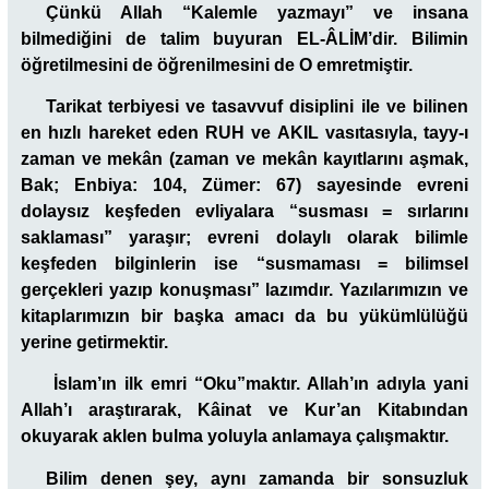
Çünkü Allah “Kalemle yazmayı” ve insana
bilmediğini de talim buyuran EL-ÂLİM’dir. Bilimin
öğretilmesini de öğrenilmesini de O emretmiştir.
Tarikat terbiyesi ve tasavvuf disiplini ile ve bilinen
en hızlı hareket eden RUH ve AKIL vasıtasıyla, tayy-ı
zaman ve mekân (zaman ve mekân kayıtlarını aşmak,
Bak; Enbiya: 104, Zümer: 67) sayesinde evreni
dolaysız keşfeden evliyalara “susması = sırlarını
saklaması” yaraşır; evreni dolaylı olarak bilimle
keşfeden bilginlerin ise “susmaması = bilimsel
gerçekleri yazıp konuşması” lazımdır. Yazılarımızın ve
kitaplarımızın bir başka amacı da bu yükümlülüğü
yerine getirmektir.
İslam’ın ilk emri “Oku”maktır. Allah’ın adıyla yani
Allah’ı araştırarak, Kâinat ve Kur’an Kitabından
okuyarak aklen bulma yoluyla anlamaya çalışmaktır.
Bilim denen şey, aynı zamanda bir sonsuzluk