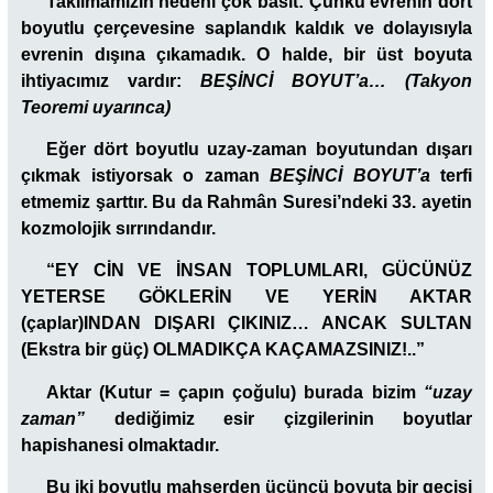
Takılmamızın nedeni çok basit: Çünkü evrenin dört
boyutlu çerçevesine saplandık kaldık ve dolayısıyla
evrenin dışına çıkamadık. O halde, bir üst boyuta
ihtiyacımız vardır:
BEŞİNCİ BOYUT’a… (Takyon
Teoremi uyarınca)
Eğer dört boyutlu uzay-zaman boyutundan dışarı
çıkmak istiyorsak o zaman
BEŞİNCİ BOYUT’a
terfi
etmemiz şarttır. Bu da Rahmân Suresi’ndeki 33. ayetin
kozmolojik sırrındandır.
“EY CİN VE İNSAN TOPLUMLARI, GÜCÜNÜZ
YETERSE GÖKLERİN VE YERİN AKTAR
(çaplar)INDAN DIŞARI ÇIKINIZ… ANCAK SULTAN
(Ekstra bir güç) OLMADIKÇA KAÇAMAZSINIZ!..”
Aktar (Kutur = çapın çoğulu) burada bizim
“uzay
zaman”
dediğimiz esir çizgilerinin boyutlar
hapishanesi olmaktadır.
Bu iki boyutlu mahşerden üçüncü boyuta bir geçişi