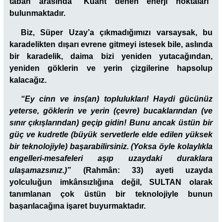
taban arasında “Kuant denen enerji noktaları”
bulunmaktadır.
Biz, Süper Uzay’a çıkmadığımızı varsaysak, bu
karadelikten dışarı evrene gitmeyi istesek bile, aslında
bir karadelik, daima bizi yeniden yutacağından,
yeniden göklerin ve yerin çizgilerine hapsolup
kalacağız.
“Ey cinn ve ins(an) toplulukları! Haydi gücünüz
yeterse, göklerin ve yerin (çevre) bucaklarından (ve
sınır çıkışlarından) geçip gidin! Bunu ancak üstün bir
güç ve kudretle (büyük servetlerle elde edilen yüksek
bir teknolojiyle) başarabilirsiniz. (Yoksa öyle kolaylıkla
engelleri-mesafeleri aşıp uzaydaki duraklara
ulaşamazsınız.)”
(Rahmân: 33) ayeti uzayda
yolculuğun imkânsızlığına değil, SULTAN olarak
tanımlanan çok üstün bir teknolojiyle bunun
başarılacağına işaret buyurmaktadır.