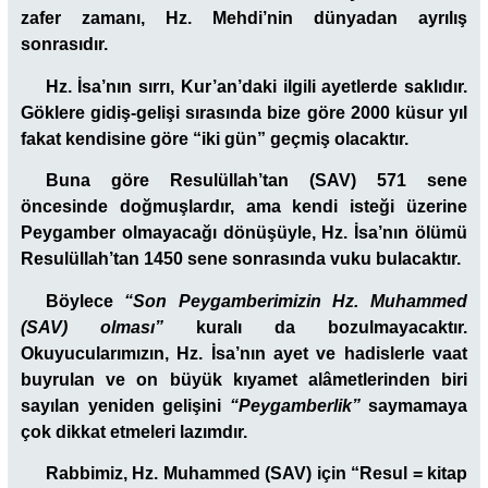
zafer zamanı, Hz. Mehdi’nin dünyadan ayrılış
sonrasıdır.
Hz. İsa’nın sırrı, Kur’an’daki ilgili ayetlerde saklıdır.
Göklere gidiş-gelişi sırasında bize göre 2000 küsur yıl
fakat kendisine göre “iki gün” geçmiş olacaktır.
Buna göre Resulüllah’tan (SAV) 571 sene
öncesinde doğmuşlardır, ama kendi isteği üzerine
Peygamber olmayacağı dönüşüyle, Hz. İsa’nın ölümü
Resulüllah’tan 1450 sene sonrasında vuku bulacaktır.
Böylece
“Son Peygamberimizin Hz. Muhammed
(SAV)
olması”
kuralı da bozulmayacaktır.
Okuyucularımızın, Hz. İsa’nın ayet ve hadislerle vaat
buyrulan ve on büyük kıyamet alâmetlerinden biri
sayılan yeniden gelişini
“Peygamberlik”
saymamaya
çok dikkat etmeleri lazımdır.
Rabbimiz, Hz. Muhammed (SAV) için “Resul = kitap