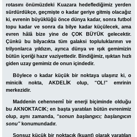
rotasını önümüzdeki Kuazara hedeflediğimiz yerden
sürdürdükçe, geçmişte o kadar geriye gitmiş olacağız
ki, evrenin büyüklüğü önce dünya kadar, sonra futbol
topu kadar ve sonra da bilye kadar küçülecek, ama
evren hâlâ bize yine de ÇOK BÜYÜK gelecektir.
Çünkü bu bilyacıkta tüm galaksi topluluklarının ve
trilyonlarca yıldızın, ayrıca dünya ve ışık gemimizin
bütün içeriği hazır vaziyettedir. Bindiğimiz, ışıktan hızlı
giden uzay gemimiz de onun içindedir.
Böylece o kadar küçük bir noktaya ulaşırız ki, o
minicik nokta, AKDELİK olup, “OL!” emrinin
merkezidir.
Maddenin cehennemî bir enerji biçiminde olduğu
bu AKNOKTACIK; en başta yaratılan bütün evrenimiz
olup, aynı zamanda,
“sonun başlangıcı; başlangıcın
sonu”
konumundadır.
Sonsuz küçük bir noktacık (kuant) olarak yaratılan