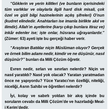
“Göklerin ve yerin kilitleri (ve bunların içerisindeki
tüm varlıklar ve olaylarla ilgili hard disk misali, çok
özel ve gizli bilgi hazinelerinin açılış şifreleri) O’nun
(kudret elindedir. Anahtarları ise imanla birlikte akıl ve
ilimdir). Allah’ın ayetlerine (karşı çıkıp bunlara itiraz ve)
inkâr edenler ise; işte onlar, hüsrana uğrayanlardır.”
(Zümer: 63) ayeti işte bu gerçeği haber verir.
“Araştıran Batılılar niçin Müslüman oluyor? Gerçek
ve örnek bilim adamı nedir, kimdir ve ne düşünür, nasıl
düşünür?”
bunları da Milli Çözüm öğretir.
Evren nedir, sırları ve sınırları nelerdir? Niçin ve
nasıl yaratıldı? Nasıl yok olacak? Yaratan yaratmadan
önce ne yapıyordu? Yüce Yaratıcı’nın özelliği, niteliği,
niceliği, Asrın Sahibi ve öğretileri nelerdir?
İyi, kolay ve sabırlı yoldan bir akış içinde bu
soruların cevabı da Milli Çözüm’de ve hazırladığı Meal-
i Kerim’dedir.