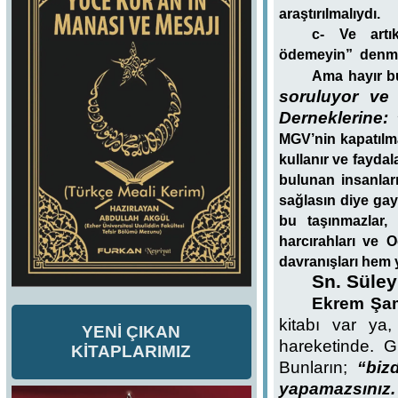
araştırılmalıydı.
c- Ve artı
ödemeyin”
denme
Ama hayır bu
soruluyor ve 
Derneklerine:
MGV’nin kapatılm
kullanır ve fayda
bulunan insanları
sağlasın diye gay
bu taşınmazlar,
harcırahları ve 
davranışları hem 
Sn.
Süley
Ekrem Şa
kitabı var ya
YENİ ÇIKAN
hareketinde. 
KİTAPLARIMIZ
Bunların;
“biz
yapamazsınız. 