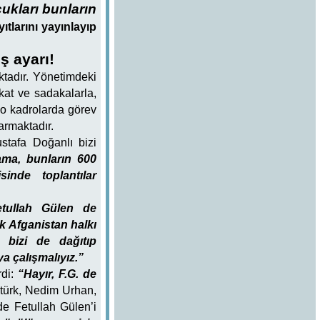
ukları bunların
yıtlarını yayınlayıp
ş ayarı!
ktadır. Yönetimdeki
kat ve sadakalarla,
 o kadrolarda görev
armaktadır.
stafa Doğanlı bizi
ama, bunların 600
inde toplantılar
tullah Gülen de
k Afganistan halkı
, bizi de dağıtıp
a çalışmalıyız.”
rdi:
“Hayır, F.G. de
ürk, Nedim Urhan,
de Fetullah Gülen’i