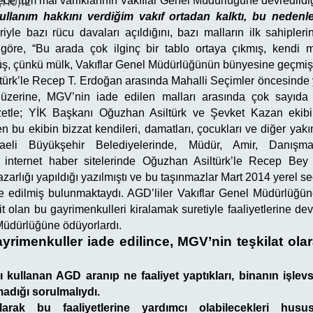
,110,12
e tüm mal varlıklarının Vakıflar Genel Müdürlüğüne devredildiği
llanım hakkını verdiğim vakıf ortadan kalktı, bu nedenle
riyle bazı rücu davaları açıldığını, bazı malların ilk sahiplerin
göre, “Bu arada çok ilginç bir tablo ortaya çıkmış, kendi mü
, çünkü mülk, Vakıflar Genel Müdürlüğünün bünyesine geçmiş
türk’le Recep T. Erdoğan arasında Mahalli Seçimler öncesinde
 üzerine, MGV’nin iade edilen malları arasında çok sayıda 
etle; YİK Başkanı Oğuzhan Asiltürk ve Şevket Kazan ekib
n bu ekibin bizzat kendileri, damatları, çocukları ve diğer yakı
aeli Büyükşehir Belediyelerinde, Müdür, Amir, Danışma
 internet haber sitelerinde Oğuzhan Asiltürk’le Recep Be
azarlığı yapıldığı yazılmıştı ve bu taşınmazlar Mart 2014 yerel
 edilmiş bulunmaktaydı. AGD’liler Vakıflar Genel Müdürlüğü
t olan bu gayrimenkulleri kiralamak suretiyle faaliyetlerine dev
Müdürlüğüne ödüyorlardı.
yrimenkuller iade edilince, MGV’nin teşkilat ol
 kullanan AGD aranıp ne faaliyet yaptıkları, binanın işlevse
adığı sorulmalıydı.
rak bu faaliyetlerine yardımcı olabilecekleri husu