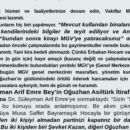
k hizmet ve faaliyetlerinize devam edin, Vakıflar 
si lazımdı.
“Mevcut kullanılan binaları
nların hiç biri yapılmıyor.
kendilerindeki bilgiler ile teyit ediliyor ve A
 “bundan sonra kirayı MGV’ye yatıracaksınız”
d
adan önceki çalışmalarında bu gayrimenkuller nerede bulun
lanırdı. Yani kira bedeli alınmazdı. Çünkü Erbakan Hocam var
n (o gün için) hayır amaçlı (kazanç değil) ve çalışmalara
rimenkullerin bulundukları yerdeki MGV’ye (Genel Merkeze
 bugün MGV genel merkezinin masrafları, yönetim kur
Oğuzhan’ın güdümündeki örtülü ödenek harcamaları için k
yasalara aykırıydı, hem de günah ve haramdı.
man Arif Emre Bey’in Oğuzhan Asiltürk İtiraf
ma
Sn. Süleyman Arif Emre’ye sormaktaydı: “Sizin “S
, bu konuyu orada anlatmışsınız. Bir akım çıkm
Güya Musa Saffet Bayramaşık Hocayla bir görüşm
den iki kişiyi almadan partinizi kapatırız bir 
Bu iki kişiden biri Şevket Kazan, diğeri Oğuzha