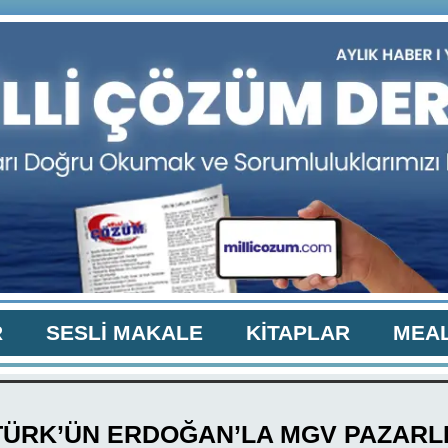
R
SESLİ MAKALE
KİTAPLAR
MEAL
TÜRK’ÜN ERDOĞAN’LA MGV PAZARLI