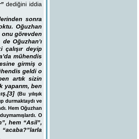
r”
dediğini iddia
lerinden sonra
yoktu. Oğuzhan
in onu görevden
n de Oğuzhan’ı
i çalışır deyip
ara’da mühendis
esine girmiş o
hendis geldi o
en artık sizin
ak yaparım, ben
ış.[3]
(Bu yılışık
tıp durmaktaydı ve
andı. Hem Oğuzhan
 duymamışlardı. O
”, hem “Asil”,
 “acaba?”larla
.