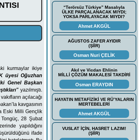
NTISI
“Terörsüz Türkiye” Masalıyla
ÜLKE PARÇALANACAK MIYDI;
YOKSA PARLAYACAK MIYDI?
Ahmet AKGÜL
AĞUSTOS ZAFER AYIDIR
(ŞİİR)
Osman Nuri ÇELİK
ki kurmaylar ikiye
Akıl ve Vicdan Ehlinin
MİLLİ ÇÖZÜM MAKALESİ TAKDİRİ
İK üyesi Oğuzhan
 iki Genel Başkan
Osman ERAYDIN
tıkları”
yazılmıştı.
vakıfların açılacağı
HAYATIN METAFİZİKİ VE RÜ’YALARIN
MERTEBELERİ
bakan’la kavgasının
ra
Eski Milli Gençlik
Ahmet AKGÜL
 Tongüç, 28 Şubat
rinde yapıldığını
VUSLAT İÇİN, HASRET LAZIM!
üşürüldüğünü ifade
(ŞİİR)