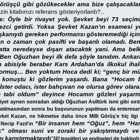
 Görüşçü gibi gözükecekler ama bize çalışacakla
zin kitabınızı referans gösteriyorlardı?..
e
: Öyle bir rivayet yok. Şevket beyi 73 seçim
zci getirdi. Yoksa Şevket Kazan’ın esamesi 
başkanıydı gereken performansı gösteremediği iç
n o zaman çok pasifti ve başarılı olamadı. Be
atta neredeyse dışarı atacaktık yani. Ama belk
. Ben Oğuzhan beyi ilk defa şöyle tanıdım. Ank
 abisiyle beraber Kars Ardahan’da ilkokul ihal
ıyormuş… Ben yoktum Hoca dedi ki; “genç bir mü
 konuştu ki gözlerim yaşardı. Bana “Hocam b
İster odacı, ister bahçıvan ne olursa görev olar
im tabi oldum” deyince Hocamın gözleri yaşarm
niyet aynen sonradan aldığı Oğuzhan Asiltürk ismi gibi sırı
apatılmasından sonra bu başvurunun yapılması da enteres
vket Kazan, ne hikmetse daha önce Milli Görüş’e hiç ilgi
“Bir insanın hem “Oğuz”, hem “Han
 Necip Fazıl’ın
 olması suni ve zoraki bir yakıştırmaydı ve
nı karıştırmaktaydı
”[4] t
espitleri ve endişeleri de haklıydı