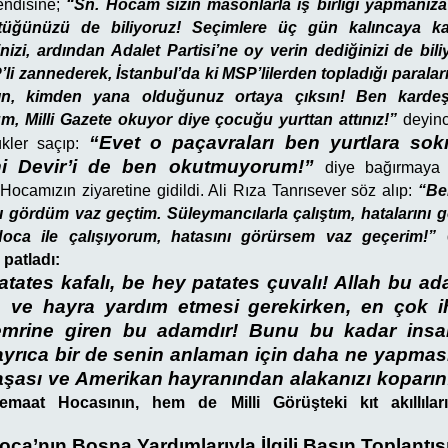
Kendisine;
“Sn. Hocam sizin masonlarla iş birliği yapmanıza
tüğünüzü de biliyoruz! Seçimlere üç gün kalıncaya kad
izi, ardından Adalet Partisi’ne oy verin dediğinizi de bil
li zannederek, İstanbul’da ki MSP’lilerden topladığı paraları
sın, kimden yana olduğunuz ortaya çıksın! Ben kardeş
, Milli Gazete okuyor diye çocuğu yurttan attınız!”
deyince
“Evet o paçavraları ben yurtlara sok
kler saçıp:
eni Devir’i de ben okutmuyorum!”
diye bağırmaya 
ocamızın ziyaretine gidildi. Ali Rıza Tanrısever söz alıp:
“Be
ını gördüm vaz geçtim. Süleymancılarla çalıştım, hatalarını
Hoca ile çalışıyorum, hatasını görürsem vaz geçerim!”
patladı:
tates kafalı, be hey patates çuvalı! Allah bu ada
 ve hayra yardım etmesi gerekirken, en çok 
 emrine giren bu adamdır! Bunu bu kadar insa
ayrıca bir de senin anlaman için daha ne yapmas
aşası ve Amerikan hayranından alakanızı koparın
emaat Hocasının, hem de Milli Görüşteki kıt akıllılar
ca’nın Bosna Yardımlarıyla İlgili Basın Toplantısı