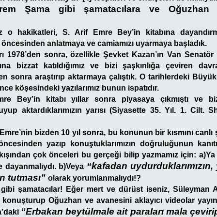
rem Şama gibi şamatacılara ve Oğuzhan şa
z o hakikatleri, S. Arif Emre Bey’in kitabına dayandır
ıl öncesinden anlatmaya ve camiamızı uyarmaya başladık.
rı 1978’den sonra, özellikle Şevket Kazan’ın Van Senatör 
ına bizzat katıldığımız ve bizi şaşkınlığa çeviren davran
en sonra araştırıp aktarmaya çalıştık. O tarihlerdeki Büyük
ce köşesindeki yazılarımız bunun ispatıdır.
re Bey’in kitabı yıllar sonra piyasaya çıkmıştı ve bi
yup aktardıklarımızın yarısı (Siyasette 35. Yıl. 1. Cilt. 
 Emre’nin bizden 10 yıl sonra, bu konunun bir kısmını canlı 
r öncesinden yazıp konuştuklarımızın doğruluğunun kanıt
ıkışından çok önceleri bu gerçeği bilip yazmamız için: a)Y
“kafadan uydurduklarımızın, 
re dayanmalıydı. b)Veya
ın tutması”
olarak yorumlanmalıydı!?
ibi şamatacılar! Eğer mert ve dürüst iseniz, Süleyman Ar
la konuşturup Oğuzhan ve avanesini aklayıcı videolar yayı
“Erbakan beytülmale ait paraları mala çeviri
a’daki