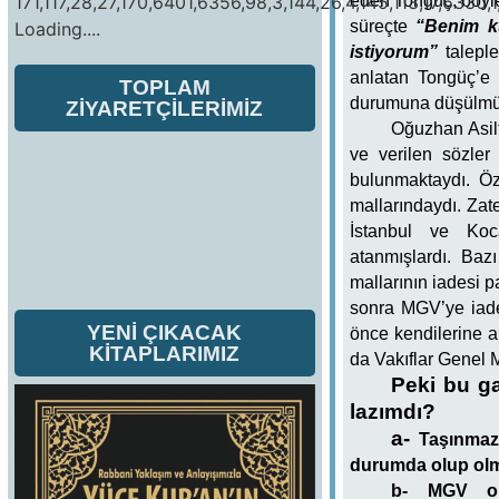
171,117,28,27,170,6401,6356,98,3,144,26,4,145,113,17,6330,1
eden Tongüç, böylec
süreçte
“Benim ku
Loading....
istiyorum”
taleple
anlatan Tongüç’e 
TOPLAM
durumuna düşülmüş
ZİYARETÇİLERİMİZ
Oğuzhan Asil
ve verilen sözler
bulunmaktaydı.
Öz
mallarındaydı. Zate
İstanbul ve Koc
atanmışlardı.
Bazı
mallarının iadesi p
sonra MGV’ye iade
YENİ ÇIKACAK
önce kendilerine ai
KİTAPLARIMIZ
da Vakıflar Genel 
Peki bu ga
lazımdı?
a-
Taşınmazı
durumda olup olm
b- MGV ola