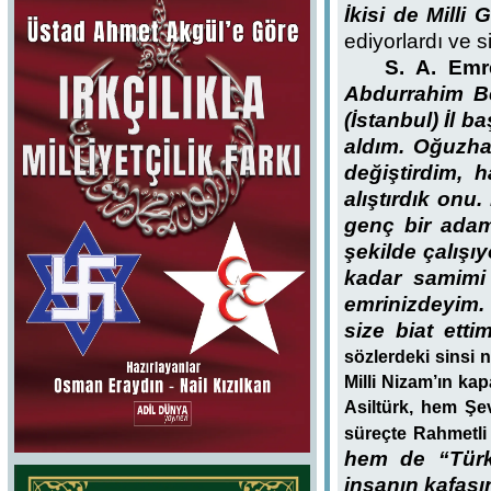
İkisi de Milli
ediyorlardı ve si
S. A. Emr
Abdurrahim Be
(İstanbul) İl 
aldım. Oğuzha
değiştirdim, h
alıştırdık onu
genç bir adam
şekilde çalış
kadar samimi
emrinizdeyim. 
size biat ett
sözlerdeki sinsi 
Milli Nizam’ın k
Asiltürk, hem Şe
süreçte Rahmetli
hem de “Türk”
insanın kafası