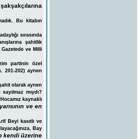
kşakçılarına
madık. Bu kitabın
adaylığı sırasında
ışlarına şahitlik
 Gazetede ve Milli
zim partinin özel
Sh. 201-202) aynen
şahit olarak aynen
ı sayılmaz mıydı?
a Hocamız kaynaklı
yarısının ve en
if Beyi kasıtlı ve
nlayacağınıza, Bay
p kendi üzerine