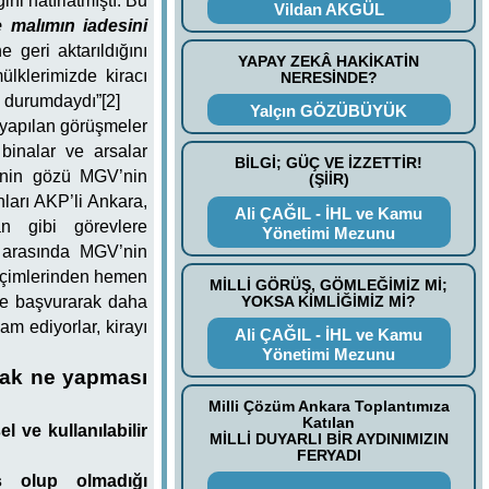
ni hatırlatmıştı. Bu
Vildan AKGÜL
 malımın iadesini
e geri aktarıldığını
YAPAY ZEKÂ HAKİKATİN
lklerimizde kiracı
NERESİNDE?
 durumdaydı”[2]
Yalçın GÖZÜBÜYÜK
 yapılan görüşmeler
binalar ve arsalar
BİLGİ; GÜÇ VE İZZETTİR!
inin gözü MGV’nin
(ŞİİR)
nları AKP’li Ankara,
Ali ÇAĞIL - İHL ve Kamu
n gibi görevlere
Yönetimi Mezunu
y arasında MGV’nin
 seçimlerinden hemen
MİLLİ GÖRÜŞ, GÖMLEĞİMİZ Mİ;
YOKSA KİMLİĞİMİZ Mİ?
ne başvurarak daha
am ediyorlar, kirayı
Ali ÇAĞIL - İHL ve Kamu
Yönetimi Mezunu
arak ne yapması
Milli Çözüm Ankara Toplantımıza
Katılan
l ve kullanılabilir
MİLLİ DUYARLI BİR AYDINIMIZIN
FERYADI
s olup olmadığı
.............