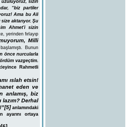
 üzülüyoruz, sizin
ar, “biz partiler
iyoruz! Ama bu Ali
 size aktarıyor. Şu
im Ahmet’i sizin
, yerinden fırlayıp
muyorum, Milli
başlamıştı.
Bunun
n önce nurcularla
 gördüm vazgeçtim.
d
eyince Rahmetli
mı ıslah etsin!
ihanet eden ve
n anlamış, biz
ı lazım? Derhal
!”[5]
anlamındaki
ın ayarını ortaya
[6]