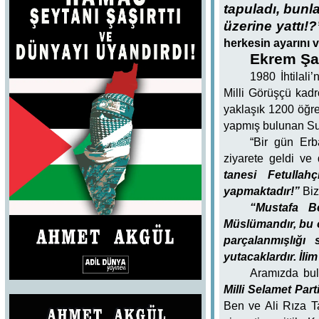
tapuladı, bunl
üzerine yattı!?
herkesin ayarını 
Ekrem Şam
1980 İhtilali
Milli Görüşçü kadr
yaklaşık 1200 öğre
yapmış bulunan Sul
“Bir gün Erb
ziyarete geldi ve
tanesi Fetullah
yapmaktadır!”
Biz
“Mustafa B
Müslümandır, bu ö
parçalanmışlığı 
yutacaklardır. İli
Aramızda bu
Milli Selamet Part
Ben ve Ali Rıza T