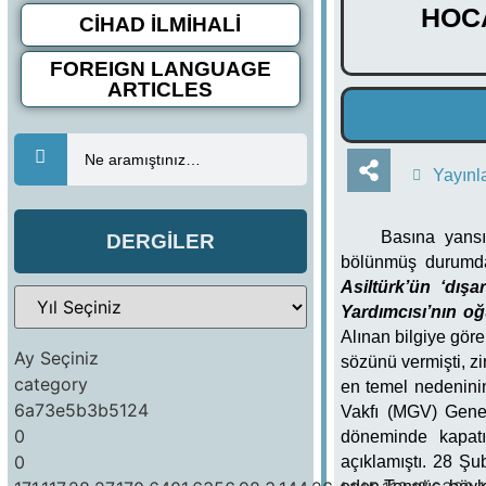
HOCA
CİHAD İLMİHALİ
FOREIGN LANGUAGE
ARTICLES
Ne aramıştınız…
Yayınl
Basına yansı
DERGİLER
bölünmüş durumday
Asiltürk’ün ‘dış
Yardımcısı’nın oğ
Alınan bilgiye gör
Ay Seçiniz
sözünü vermişti, z
category
en temel nedenini
6a73e5b3b5124
Vakfı (MGV) Gene
0
döneminde kapatı
0
açıklamıştı. 28 Ş