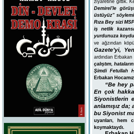
ziyaretine gittik. 
Demirel’le görüş
üstüyüz” söylemin
Rıza Bey sizi MSP’
iş netlik kazan
yurdunuza koydum
ve ağzından köpü
Gazete’yi, Y
ardından Erbakan H
çalıştım, hatalar
Şimdi Fetullah 
Erbakan Hocamız 
“Be hey pa
En çok hakka
Siyonistlerin
anlamışız da; 
bu Siyonist m
uyarıları, hem c
koymaktaydı.
Erbakan Ho