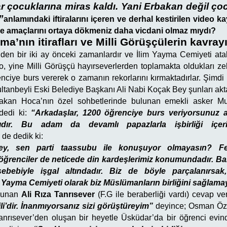
ar çocuklarına miras kaldı. Yani Erbakan değil çoc
”
anlamındaki iftiralarını içeren ve derhal kestirilen video ka
ve amaçlarını ortaya dökmeniz daha vicdani olmaz mıydı?
a’nın itirafları ve Milli Görüşçülerin kavrayı
’nden bir iki ay önceki zamanlardır ve İlim Yayma Cemiyeti ata
o, yine Milli Görüşçü hayırseverlerden toplamakta oldukları ze
nciye burs vererek o zamanın rekorlarını kırmaktadırlar. Şimdi
tanbeyli Eski Belediye Başkanı Ali Nabi Koçak Bey şunları akt
akan Hoca’nın özel sohbetlerinde bulunan emekli asker Mu
 dedi ki:
“Arkadaşlar, 1200 öğrenciye burs veriyorsunuz 
çıdır. Bu adam da devamlı papazlarla işbirliği içeris
 de dedik ki:
ey, sen parti taassubu ile konuşuyor olmayasın? Fe
ğrenciler de neticede din kardeşlerimiz konumundadır. Ba
sebebiyle işgal altındadır. Biz de böyle parçalanırsak
m Yayma Cemiyeti olarak biz Müslümanların birliğini sağlamay
lunan
Ali Rıza Tanrısever
(F.G ile beraberliği vardı) cevap ve
ili’dir. İnanmıyorsanız sizi görüştüreyim”
deyince
;
Osman Özt
anrısever’den oluşan bir heyetle Üsküdar’da bir öğrenci evin