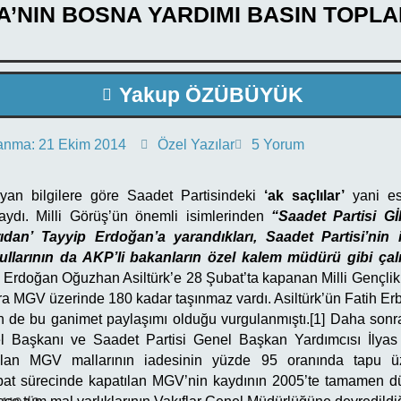
’NIN BOSNA YARDIMI BASIN TOPLA
Yakup ÖZÜBÜYÜK
anma:
21 Ekim 2014
Özel Yazılar
5 Yorum
yan bilgilere göre Saadet Partisindeki
‘ak saçlılar’
yani es
dı. Milli Görüş’ün önemli isimlerinden
“Saadet Partisi G
arıdan’ Tayyip Erdoğan’a yarandıkları, Saadet Partisi’nin
ullarının da AKP’li bakanların özel kalem müdürü gibi çalış
e Erdoğan Oğuzhan Asiltürk’e 28 Şubat’ta kapanan Milli Gençlik 
ira MGV üzerinde 180 kadar taşınmaz vardı. Asiltürk’ün Fatih Er
n de bu ganimet paylaşımı olduğu vurgulanmıştı.[1] Daha son
l Başkanı ve Saadet Partisi Genel Başkan Yardımcısı İlyas
lan MGV mallarının iadesinin yüzde 95 oranında tapu üze
ubat sürecinde kapatılan MGV’nin kaydının 2005’te tamamen d