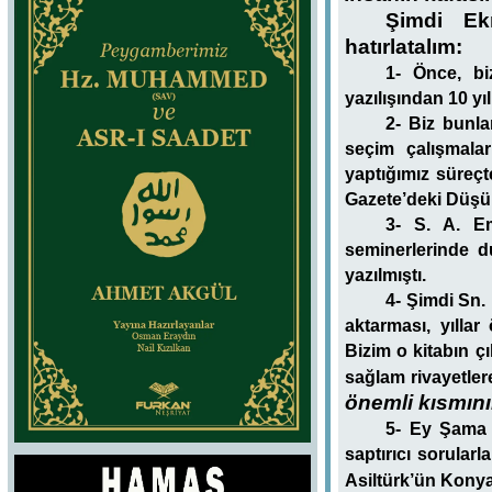
Şimdi Ek
hatırlatalım:
1- Önce, bi
yazılışından 10 y
2- Biz bunla
seçim çalışmalar
yaptığımız süreçt
Gazete’deki Düşün
3- S. A. Em
seminerlerinde du
yazılmıştı.
4- Şimdi Sn.
aktarması, yılla
Bizim o kitabın ç
sağlam rivayetle
önemli kısmın
5- Ey Şama g
saptırıcı sorular
Asiltürk’ün Kony