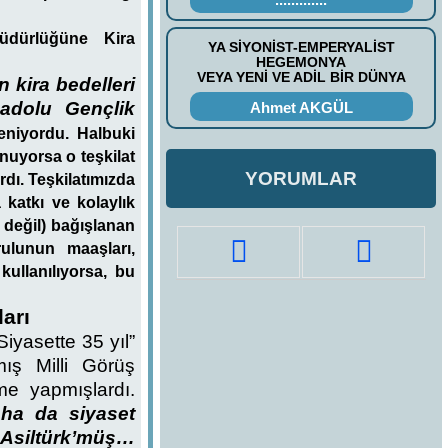
Müdürlüğüne Kira
YA SİYONİST-EMPERYALİST
HEGEMONYA
VEYA YENİ VE ADİL BİR DÜNYA
n kira bedelleri
nadolu Gençlik
Ahmet AKGÜL
eniyordu. Halbuki
uyorsa o teşkilat
YORUMLAR
dı. Teşkilatımızda
 katkı ve kolaylık
 değil) bağışlanan
ulunun maaşları,
ullanılıyorsa, bu
ları
iyasette 35 yıl”
ış Milli Görüş
e yapmışlardı.
daha da siyaset
n Asiltürk’müş…