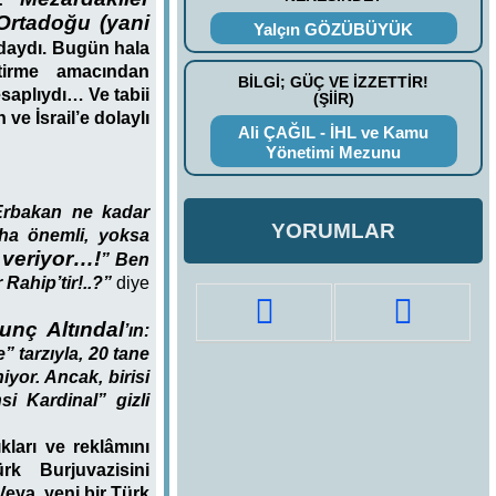
 Ortadoğu (yani
Yalçın GÖZÜBÜYÜK
adaydı. Bugün hala
irme amacından
BİLGİ; GÜÇ VE İZZETTİR!
aplıydı… Ve tabii
(ŞİİR)
ve İsrail’e dolaylı
Ali ÇAĞIL - İHL ve Kamu
Yönetimi Mezunu
Erbakan ne kadar
YORUMLAR
aha önemli, yoksa
 veriyor…!
” Ben
Rahip’tir!..?”
diye
unç Altındal
’ın:
” tarzıyla, 20 tane
niyor. Ancak, birisi
i Kardinal” gizli
kları ve reklâmını
ürk Burjuvazisini
eya, yeni bir Türk