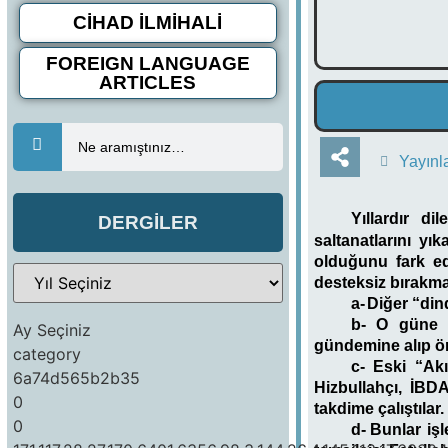
CİHAD İLMİHALİ
FOREIGN LANGUAGE
ARTICLES
Ne aramıştınız…
Yayınl
Yıllardır d
DERGİLER
saltanatlarını yı
olduğunu fark ed
desteksiz bırakma
a-
Diğer “din
b-
O güne k
Ay Seçiniz
gündemine alıp ön
category
c-
Eski “Akı
6a74d565b2b35
Hizbullahçı, İBDA
0
takdime çalıştılar.
0
d-
Bunlar işl