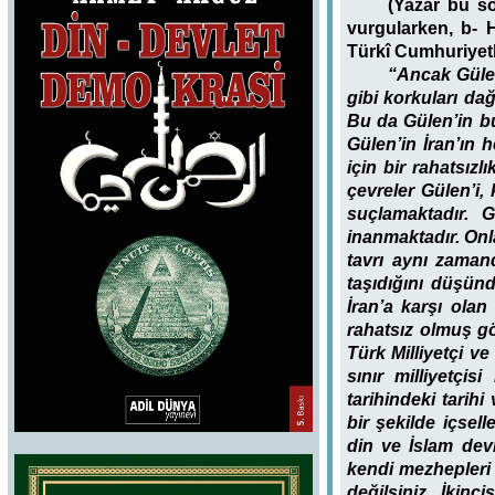
(Yazar bu sö
vurgularken, b- 
Türkî Cumhuriyetle
“Ancak Gülen 
gibi korkuları dağ
Bu da Gülen’in b
Gülen’in İran’ın
için bir rahatsız
çevreler Gülen’i,
suçlamaktadır.
inanmaktadır. Onl
tavrı aynı zaman
taşıdığını düşünd
İran’a karşı ola
rahatsız olmuş gö
Türk Milliyetçi ve
sınır milliyetçis
tarihindeki tarih
bir şekilde içsell
din ve İslam dev
kendi mezhepleri 
değilsiniz. İkinc