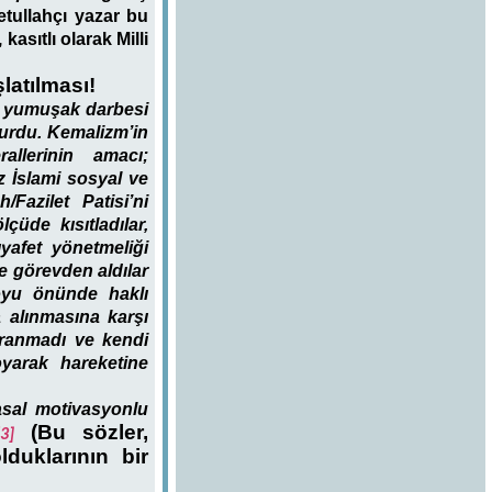
etullahçı yazar bu
asıtlı olarak Milli
atılması!
i yumuşak darbesi
urdu. Kemalizm’in
llerinin amacı;
z İslami sosyal ve
Fazilet Patisi’ni
çüde kısıtladılar,
yafet yönetmeliği
e görevden aldılar
oyu önünde haklı
a alınmasına karşı
vranmadı ve kendi
oyarak hareketine
asal motivasyonlu
(Bu sözler,
[3]
lduklarının bir