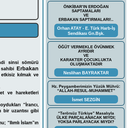
ÖNKİBAR’IN ERDOĞAN
SAPTAMALARI
VE
ERBAKAN SAPTIRMALARI!..
Orhan ATAY - E. Türk Harb-İş
Sendikası Gn.Bşk.
ÖĞÜT VERMEKLE ÖVÜNMEK
AYRIDIR
VE
KARAKTER ÇOCUKLUKTA
endi sinsi sömürü
OLUŞMAKTADIR
Erbakan
 sahibi
Neslihan BAYRAKTAR
etkisiz kılmak ve
Hz. Peygamberimizin Yüzük Mührü:
.
“ALLAH-RESUL-MUHAMMET”
et ve hareketleri
İsmet SEZGİN
oydukları “İrancı,
 bir uzantısı gibi
“Terörsüz Türkiye” Masalıyla
ÜLKE PARÇALANACAK MIYDI;
YOKSA PARLAYACAK MIYDI?
u; “Ilımlı İslam”ın