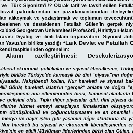
ve Türk Siyonizm’i.!? Olarak tarif ve tavsif edilen Fetull
bizzat patronlarından ve pazarlamacılarından dinleye
ndan alıkoymak ve yozlaştırmak ve toplumun teveccühün
eslenen ve desteklenen Fetullah Gülen’in gerçek niyet
ka’daki Georgetown Üniversitesi Profesörü, Hıristiyan-İsla
arası Diyalog ve ılımlı İslam organizatörü, Siyonist Joh
“Laik Devlet ve Fetullah 
an Yavuz’un birlikte
yazdığı
 kendi tespitlerinden öğrenelim:
Alanın özelleştirilmesi: Desekülerizasy
-liberal ekonomik politikaları ve siyasal liberalleşme, Türk
riyle birlikte Türkiye’de karmaşık bir dini “piyasa”nın doğm
piyasada, Nakşibendi kolları, Nur hareketi ve siyasal b
 Milli Görüş hareketi, İslam’ın “gerçek” anlamı ve doğru 
Liberalleşmenin ana etkenlerinden birisi; kamusal alanlarda 
 gelişimi oldu. Tıpkı diğer piyasalar gibi, dini piyasa da ç
erilerine hizmet etmeyi amaçlayan firmalardan oluşuyo
alanın dönüşümünü ve çoğunculaşmasını ve en önemlisi 
 medya ve hayır işleri gibi yaşamın diğer alanlarına da ya
n Nur hareketi bu siyasal ve ekonomik liberalleşmeden en
kiye’nin en etkili Müslüman liderlerinden birisi olan Gülen,