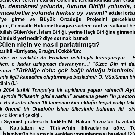
dip, demokrasi yolunda, Avrupa Birliği yolunda,
 münasebetler yolunda herkes oy versin!”
sözleri ort
ye girme ve Büyük Ortadoğu Projesini gerçekleşt
öre, Cemaatle Hükümet kavgası sadece rant ve saltanat hes
lah Gülen’den, İslam Birliği, yerine Haçlı Birliğine girmenin 
indeki yeri nedir? diye sormak lazımdı.
Gülen niçin ve nasıl parlatılmıştı?
tarihli Hürriyette, Ertuğrul Özkök’ün:
tisi ve özellikle de Erbakan üslubuyla konuşmuyor… 
Gülen, o kadar uzlaşmacı davranıyor…! “Sizce Din mi d
Türklüğe daha çok bağlı olduğu izlenimini
ruma “
nla ilgili kanaatimi oluşturmaya başladım!: O, Müslüman bir 
nin (!..)
Ayt
 2004 tarihli Tempo’ya bir açıklama yapan rahmetli
yında “Kilisenin gizli evlatları” anlamına gelen “in prectore
dı. Bu kardinallerin 18 tanesinin kim olduğu tespit edilip bili
ok önemli bir Ortadoğu İslam ülkesinde bulunan iki “sins
k dikkatleri çektiği…
i Siyonist profesörle birlikte M. Hakan Yavuz’un hazırladı
pta: “Kapitalizm ve Türkiye’nin ihtiyaçlarına göre, T
, İslamiyet’in bu amaçla yeniden yorumlanması hareketi.!? V