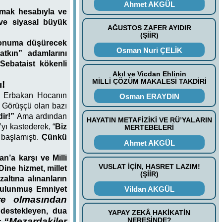
Ahmet AKGÜL
lmak hesabıyla ve
 ve siyasal büyük
AĞUSTOS ZAFER AYIDIR
(ŞİİR)
 konuma düşürecek
Osman Nuri ÇELİK
atkın” adamlarını
Sebataist kökenli
Akıl ve Vicdan Ehlinin
MİLLİ ÇÖZÜM MAKALESİ TAKDİRİ
ı!
ra Erbakan Hocanın
Osman ERAYDIN
i Görüşçü olan bazı
dir!”
Ama ardından
HAYATIN METAFİZİKİ VE RÜ’YALARIN
yı kastederek, “
Biz
MERTEBELERİ
başlamıştı.
Çünkü
Ahmet AKGÜL
an’a karşı ve Milli
VUSLAT İÇİN, HASRET LAZIM!
ine hizmet, millet
(ŞİİR)
altına alınanların
 bulunmuş Emniyet
Vildan AKGÜL
fre olmasından
 destekleyen, dua
YAPAY ZEKÂ HAKİKATİN
“Mezardakiler
NERESİNDE?
i: