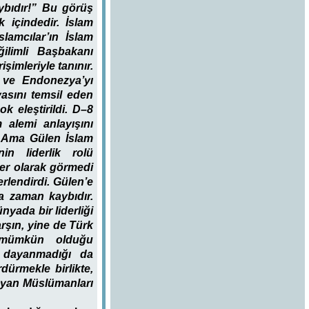
ybıdır!” Bu görüş
k içindedir. İslam
lamcılar’ın İslam
ğilimli Başbakanı
şimleriyle tanınır.
a ve Endonezya’yı
asını temsil eden
k eleştirildi. D–8
 alemi anlayışını
. Ama Gülen İslam
n liderlik rolü
ser olarak görmedi
lendirdi. Gülen’e
na zaman kaybıdır.
yada bir liderliği
rşın, yine de Türk
n mümkün olduğu
e dayanmadığı da
ürmekle birlikte,
mayan Müslümanları