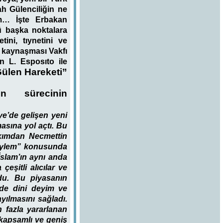
ah Gülenciliğin ne
lim…
İşte Erbakan
ü başka noktalara
ini, tıynetini ve
m kaynaşması Vakfı
n L. Esposıto ile
Gülen Hareketi”
on sürecinin
iye’de gelişen yeni
asına yol açtı. Bu
akımdan Necmettin
“eylem” konusunda
İslam’ın aynı anda
eşitli alıcılar ve
rdu. Bu piyasanın
de dini deyim ve
yılmasını sağladı.
 fazla yararlanan
 kapsamlı ve geniş