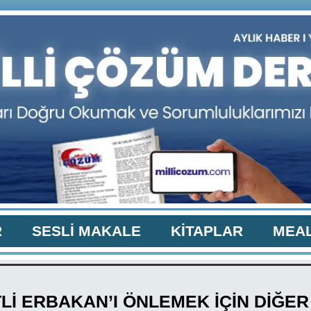
R
SESLİ MAKALE
KİTAPLAR
MEAL
İ ERBAKAN’I ÖNLEMEK İÇİN DİĞER