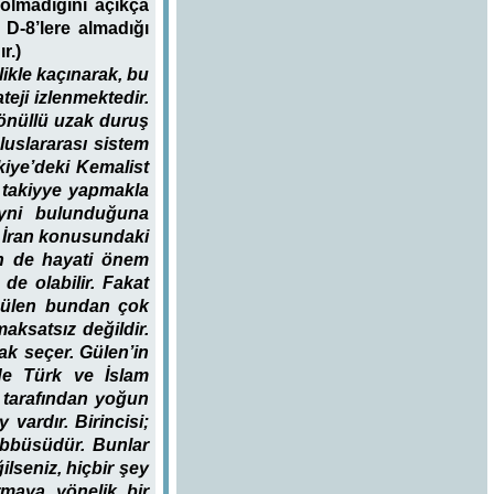
 olmadığını açıkça
D-8’lere almadığı
r.)
likle kaçınarak, bu
teji izlenmektedir.
önüllü uzak duruş
uslararası sistem
kiye’deki Kemalist
n takiyye yapmakla
eyni bulunduğuna
un İran konusundaki
in de hayati önem
de olabilir. Fakat
 Gülen bundan çok
aksatsız değildir.
rak seçer. Gülen’in
ilde Türk ve İslam
ı tarafından yoğun
 vardır. Birincisi;
ebbüsüdür. Bunlar
lseniz, hiçbir şey
armaya yönelik bir