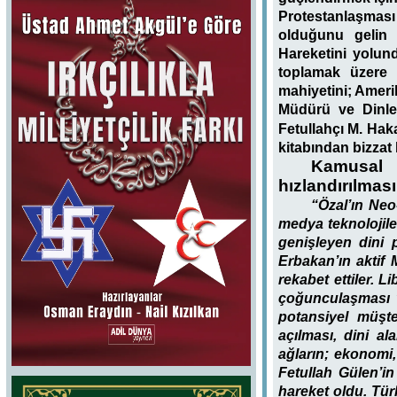
Protestanlaşması 
olduğunu gelin 
Hareketini yolu
toplamak üzere b
mahiyetini; Ameri
Müdürü ve Dinler
Fetullahçı M. Hak
kitabından bizzat
Kamusal 
hızlandırılması
“Özal’ın Neo
medya teknolojile
genişleyen dini 
Erbakan’ın aktif
rekabet ettiler. 
çoğunculaşması ve
potansiyel müşt
açılması, dini 
ağların; ekonomi,
Fetullah Gülen’i
hareket oldu. Tür