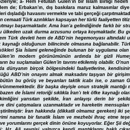
zleriyle; a- Hem Fetullah Gülen’in bir İslam Birliği hedefi
Hem de; Erbakan’ın, dış baskılara maruz kalmasınlar diye 
ri dışladığı havasını vermekte ve tabi gerçeği çarpıtmaktadı
cemaati Türk azınlıkları kapsayan her türlü faaliyetten titiz
ıtmayı başarmaktadır. Ama İran’a gelindiğinde farklı bir stra
u ülkeden uzak durma arzusunu ortaya koymaktadır. Bu g
 hem Türk devleti hem de ABD’nin hegemonyası altındaki ul
lık kaynağı olduğunun bilincinde olmasına bağlanabilir. Tür
 kökleri Şia İslami geleneğinde bulunan bir uygulama ola
 Gülen’in modern görünümünün ardında bir gizli Hum
arın bu suçlamaları Gülen’in tavrını etkilemiş olabilir. O’n
da dünyanın birçok bölgesindeki faaliyetlerine, kendisin
üğü ABD’nin onayını almak maksadını taşıyan bir girişim 
n bütün bu görüş ve beyanları taktik icabı ise, o zaman
rünmemektedir. Bir başka deyişle onun stratejik mantığı m
 bazen de İslami retoriği sıklıkla İran’ı tek öfke kaynağı ola
i kimliğini yansıtan şekilde, İran anlayışı derin bir şek
i ve dini çatışmalara uzanmaktadır ve hareketin mensuplar
eştirilmiştir: İran hakkında (dikkatli olmamız gereken) iki şey
rimi namına bir fanatik İslam ve mezhebi ihraç etme teş
ve yorumlarını gerçek dinin önüne koyuyorlar. Eğer Şii deği
isi; Hz. Ali sevgisi yalnızca kendi mantıklarını haklı çık