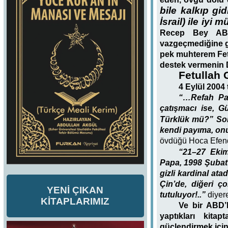
bile kalkıp gi
İsrail) ile iyi
Recep Bey AB’
vazgeçmediğine g
pek muhterem Fetul
destek vermenin D
Fetullah 
4 Eylül 2004 
“…Refah Par
çatışmacı ise, 
Türklük mü?” So
kendi payıma, onu
övdüğü Hoca Efendi
“21–27 Ekim
Papa, 1998 Şubat a
gizli kardinal ata
Çin’de, diğeri ç
YENİ ÇIKAN
tutuluyor!..”
diyere
KİTAPLARIMIZ
Ve bir ABD’l
yaptıkları kita
güçlendirmek için