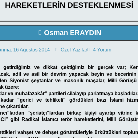
HAREKETLERİN DESTEKLENMESİ
Osman ERAYDIN
anma:
16 Ağustos 2014
Özel Yazılar
4 Yorum
ile getirdiğimiz ve dikkat çektiğimiz bir gerçek var; K
kacak, adil ve asil bir devrim yapacak beyin ve becerinin
en Siyonist şeytanlar ve masonik maşalar, Milli Görüşü 
k üzere:
dar ve muhafazakâr” partileri cilalayıp parlatmaya başladılar
adar “gerici ve tehlikeli” gördükleri bazı İslami hizm
e çıkardılar.
ncı”lardan “şeriatçı”lardan birkaç kişiyi ayartıp vitrine k
CI” gibi Radikal İslamcı terör hareketlerini, Milli Görüşün
ettikleri vahşet ve dehşet görüntüleriyle ürküttükleri toplum