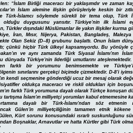
len: “İslam Birliği maceracı bir yaklaşımdır ve zaman ka
ılar’ın İslam alemine ilişkin görüşleriyle keskin bir zıtlı
le Türk-İslamcı söylemde sürekli bir tema olup, Türk İs
ri olduğu duygusunu yansıtır. Türkiye’nin ilk İslami e
 Türkler dışındaki Müslümanlar ile yakın ilişkiler kurma giri
kiye, İran, Mısır, Nijerya, Pakistan, Bangladeş, Malezy
kte Olan Sekiz (D–8) grubunu başlattı. Onun İslam düny
tı; çünkü hiçbir Türk ülkeyi kapsamıyordu. Bu yönüyle ço
akan’ın ve aynı zamanda Türk Siyasal İslamı’nın İslam
u dünyada Türkiye’nin liderliği umutlarını ateşlemektedir
en farklı bir yorumunu benimsemekte ve Türkiye’ni
lgenin sınırlarını gerçekçi biçimde çizmektedir. D-8’i iyim
ın kendi seçmenine gönderdiği ucuz bir mesaj olarak değer
isiyatifler oldukça maceracı ve riskli oldukları için boşu
m’ın farklı Türk yorumuna dayalı olarak Türkçe konuşan dün
 tartışma İslam’ın milliyetçi yorumları kabul etmemesine ka
 ortamına dayalı bir Türk-İslamı’ndan söz etmeni
 Ancak Gülen’in milliyetçiliğinin tamamen etnik köken
 Gülen, Kürt sorunu konusundaki ısrarlı suskunluğunu sürd
ımından Boşnaklar, Arnavutlar ve hatta Kürtler gibi Türk ol
”