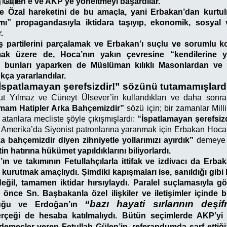
,110,12
ah Gülen’e ve AKP’ye yöneltmeyi başardılar.
 Özal hareketini de bu amaçla, yani Erbakan’dan kurtu
ı” propagandasıyla iktidara taşıyıp, ekonomik, sosyal
.
üş partilerini parçalamak ve Erbakan’ı suçlu ve sorumlu
rmak üzere de, Hoca’nın yakın çevresine “kendilerine y
 bunları yaparken de Müslüman kılıklı Masonlardan ve 
kça yararlandılar.
“İspatlamayan şerefsizdir!” sözünü tutamamışlard
ut Yılmaz ve Cüneyt Ülsever’in kullandıkları ve daha son
İmam Hatipler Arka Bahçemizdir”
sözü için; bir zamanlar Mill
yı atanlara mecliste şöyle çıkışmışlardı:
“İspatlamayan şerefsiz
Amerika’da Siyonist patronlarına yaranmak için Erbakan Hoca’
a bahçemizdir diyen zihniyetle yollarımızı ayırdık”
demeye 
n hatırına hükümet yapıldıklarını biliyorlardı.
ın ve takımının Fetullahçılarla ittifak ve izdivacı da Erbak
urutmak amaçlıydı. Şimdiki kapışmaları ise, sanıldığı gibi D
eğil, tamamen iktidar hırsıylaydı. Paralel suçlamasıyla göz
önce Sn. Başbakanla özel ilişkiler ve iletişimler içinde
“bazı hayati sırlarının deşi
lduğu ve Erdoğan’ın
rçeği de hesaba katılmalıydı. Bütün seçimlerde AKP’yi
emeçler veren Fetullah Gülen’in, referandumda sarf ettiğ