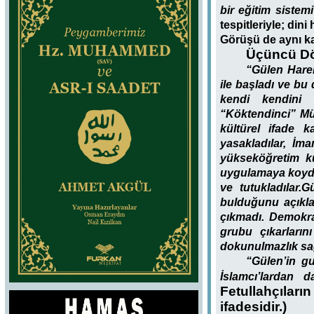
bir eğitim sistem
tespitleriyle; din
Görüşü de aynı k
Üçüncü Dö
“Gülen Hare
ile başladı ve b
kendi kendini 
“Köktendinci” Müs
kültürel ifade k
yasakladılar, İma
yükseköğretim ku
uygulamaya koydul
ve tutukladılar.
Gü
bulduğunu açıklad
çıkmadı. Demokra
grubu çıkarları
dokunulmazlık sa
“Gülen’in g
İslamcı’lardan 
Fetullahçıları
ifadesidir.)