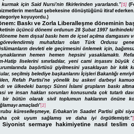
i kurmak için Said Nursi’nin fikirlerinden yararlandı.”
(F
[1]
i hizmetlerin menfaat şebekesine dönüştüğünü itiraf ederken, k
ategoriye koyuyordu.)
nem: Baskı ve Zorla Liberalleşme döneminin başl
ketinin üçüncü dönemi ordunun 28 Şubat 1997 tarihindek
u döneme hem dışsal baskı hem de içsel açılma damgasını v
görevlendirmiş muhafızları olan Türk Ordusu genera
lümanların devleti ele geçirmesini önlemek için, bağımsı
aynaklarının hemen hemen hepsini yasaklamaktı. Refah/
m-Hatip liselerini sınırladılar, yeni cami inşasını büyük öl
rumlarında başörtüsü giyilmesini yasaklayan bir kılık kı
ar, seçilmiş belediye başkanlarını İçişleri Bakanlığı emriyl
len, Refah Partisi’ne yönelik bu askeri darbeyi kamu
ı ve ülkedeki barışçı Sünni İslami grupların baskı altın
si ve insan hakları sorunları konusunda çok tutarlı da
nı bir bütün olarak sivil toplumun haklarının önüne k
ğlamayı amaçladı
”
[2]
urubu küreselleşmeye, Erbakan’ın Saadet Partisi gibi siy
daha çok uyum sağlamış ve daha iyi örgütlemiştir.”
n Siyonist sermaye hakimiyetine nasıl teslim o