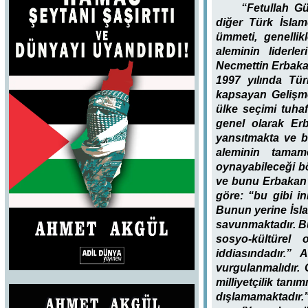
“Fetullah Gü
diğer Türk İslamc
ümmeti, genellik
aleminin liderle
Necmettin Erbakan,
1997 yılında Tür
kapsayan Gelişme
ülke seçimi tuhaf
genel olarak Erb
yansıtmakta ve b
aleminin tamam
oynayabileceği bö
ve bunu Erbakan’
göre: “bu gibi in
Bunun yerine İsla
savunmaktadır. Bu
sosyo-kültürel
iddiasındadır.”
vurgulanmalıdır.
milliyetçilik tan
dışlamamaktadır.