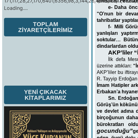
171,117,28,27,170,6401,6356,98,3,144,26,4,145,113,17,6330,1
temsilcisi Fetull
e-
Daha önce
Loading....
“O’nun bir devam
tahribatlar yaptılar
TOPLAM
f-
Milli Gör
ZİYARETÇİLERİMİZ
yanlışları yaptı
soktular… Bütün
dindarlardan oldu
AKP’liler 
İlk defa Mes
üzerine attıkları:
“
AKP’liler bu iftira
R. Tayyip Erdoğan 
İmam Hatipler ark
YENİ ÇIKACAK
Erbakan’a hıyaneti
KİTAPLARIMIZ
Sn. Erdoğan’
Görüş’ün kökünü k
ve devlet adına d
birçoğunun daha 
bürokratları o
gocunduğu”
ge
eden, övgü dolu d