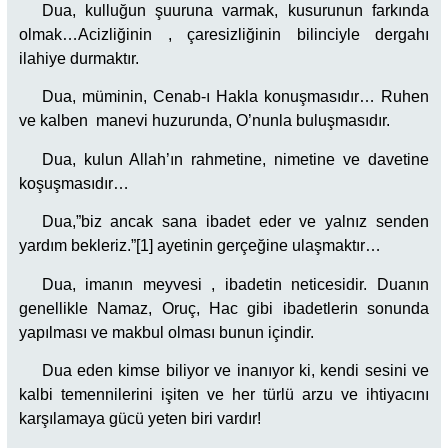
Dua, kulluğun şuuruna varmak, kusurunun farkında
olmak…Acizliğinin , çaresizliğinin bilinciyle dergahı
ilahiye durmaktır.
Dua, müminin, Cenab-ı Hakla konuşmasıdır… Ruhen
ve kalben manevi huzurunda, O’nunla buluşmasıdır.
Dua, kulun Allah’ın rahmetine, nimetine ve davetine
koşuşmasıdır…
Dua,”biz ancak sana ibadet eder ve yalnız senden
yardım bekleriz.”[1] ayetinin gerçeğine ulaşmaktır…
Dua, imanın meyvesi , ibadetin neticesidir. Duanın
genellikle Namaz, Oruç, Hac gibi ibadetlerin sonunda
yapılması ve makbul olması bunun içindir.
Dua eden kimse biliyor ve inanıyor ki, kendi sesini ve
kalbi temennilerini işiten ve her türlü arzu ve ihtiyacını
karşılamaya gücü yeten biri vardır!