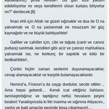
kaldıklarınız) şimdi nerede? Bu gün size yardım
edebiliyorlar mı veya kendilerini olsun kurtara biliyorlar
mı?” denilecek.[8]
İman ehli için Allah ne güzel sığınaktır ve dua ile O na
yalvarmak ve O na yaslanmak ne muazzam bir güç
kaynağıdır ve ne büyük bahtiyarlıktır!
Gafiller ve cahiller için, cibt ve tağuta (canlı ve cansız
putlara) sarılmak, kendileri gibi aciz ve çaresiz mahluklara
yalvarmak ise, ne korkunç bir sapıklık ve kötü bir
bedbahtlıktır!..
Çünkü hiçbir zaman seslerini duyuramayacaklar,
cevap alamayacaklar ve karşılık bulamayacaklardır.
Nemrut’a, Firavun’a da saygı durdular, secde ettiler…
Ama hepsi geberdi… Kendi icat ettiğiniz ilahların,
tanrılaştırdığınız ve taptığınız nefsü hevaların peşini
bırakın! Yaratılışınızda ki fıtri inanma ve sığınma ihtiyacını.,
yanlış ve batıl amaçlar peşinde boşa çıkarmayın!…