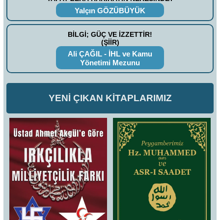
Yalçın GÖZÜBÜYÜK
BİLGİ; GÜÇ VE İZZETTİR!
(ŞİİR)
Ali ÇAĞIL - İHL ve Kamu
Yönetimi Mezunu
YENİ ÇIKAN KİTAPLARIMIZ