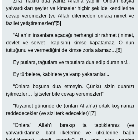
Zira “hakiki dua yalnız Allah’a yapılır. Ondan başka
yalvardıkları şeyler ve kimseler hiçbir şekilde kendilerine
cevap veremezler (ve Allah dilemeden onlara nimet ve
fazilet yetiştiremezler)”[5]
“Allah’ın insanlara açacağı herhangi bir rahmet ( nimet,
devlet ve servet kapısını) kimse kapatamaz. O nun
tuttuğunu ve vermediğini de kimse zorla alamaz…[6]
Ey putlara, tağutlara ve tabutlara dua edip duranlar.!..
Ey türbelere, kabirlere yalvarıp yakaranlar!..
“Onlara boşuna dua etmeyin. Çünkü sizin duanızı
işitmezler… İşitseler bile cevap veremezler!”
“Kıyamet gününde de (onları Allah’a) ortak koşmanızı
reddedecekler (ve sizi terk edecekler)”[7]
“Onlara” Allah’ı bırakıp ta taptıklarınız (ve
yalvardıklarınız, batıl ilkelerine ve ülkülerine bağlı