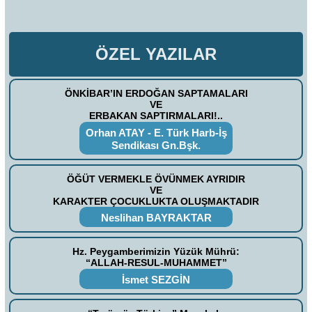
ÖZEL YAZILAR
ÖNKİBAR’IN ERDOĞAN SAPTAMALARI
VE
ERBAKAN SAPTIRMALARI!..
Orhan ATAY - E. Türk Harb-İş
Sendikası Gn.Bşk.
ÖĞÜT VERMEKLE ÖVÜNMEK AYRIDIR
VE
KARAKTER ÇOCUKLUKTA OLUŞMAKTADIR
Neslihan BAYRAKTAR
Hz. Peygamberimizin Yüzük Mührü:
“ALLAH-RESUL-MUHAMMET”
İsmet SEZGİN