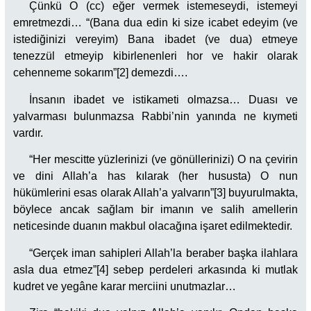
Çünkü O (cc) eğer vermek istemeseydi, istemeyi
emretmezdi… “(Bana dua edin ki size icabet edeyim (ve
istediğinizi vereyim) Bana ibadet (ve dua) etmeye
tenezzül etmeyip kibirlenenleri hor ve hakir olarak
cehenneme sokarım”[2] demezdi….
İnsanın ibadet ve istikameti olmazsa… Duası ve
yalvarması bulunmazsa Rabbi’nin yanında ne kıymeti
vardır.
“Her mescitte yüzlerinizi (ve gönüllerinizi) O na çevirin
ve dini Allah’a has kılarak (her hususta) O nun
hükümlerini esas olarak Allah’a yalvarın”[3] buyurulmakta,
böylece ancak sağlam bir imanın ve salih amellerin
neticesinde duanın makbul olacağına işaret edilmektedir.
“Gerçek iman sahipleri Allah’la beraber başka ilahlara
asla dua etmez”[4] sebep perdeleri arkasında ki mutlak
kudret ve yegâne karar merciini unutmazlar…