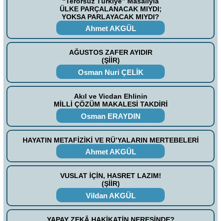
“Terörsüz Türkiye” Masalıyla
ÜLKE PARÇALANACAK MIYDI;
YOKSA PARLAYACAK MIYDI?
Ahmet AKGÜL
AĞUSTOS ZAFER AYIDIR
(ŞİİR)
Osman Nuri ÇELİK
Akıl ve Vicdan Ehlinin
MİLLİ ÇÖZÜM MAKALESİ TAKDİRİ
Osman ERAYDIN
HAYATIN METAFİZİKİ VE RÜ’YALARIN MERTEBELERİ
Ahmet AKGÜL
VUSLAT İÇİN, HASRET LAZIM!
(ŞİİR)
Vildan AKGÜL
YAPAY ZEKÂ HAKİKATİN NERESİNDE?