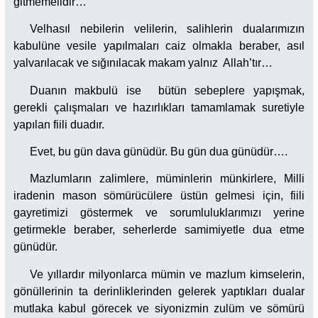
gitmemelidir…
Velhasıl nebilerin velilerin, salihlerin dualarımızın
kabulüne vesile yapılmaları caiz olmakla beraber, asıl
yalvarılacak ve sığınılacak makam yalnız Allah’tır…
Duanın makbulü ise bütün sebeplere yapışmak,
gerekli çalışmaları ve hazırlıkları tamamlamak suretiyle
yapılan fiili duadır.
Evet, bu gün dava günüdür. Bu gün dua günüdür….
Mazlumların zalimlere, müminlerin münkirlere, Milli
iradenin mason sömürücülere üstün gelmesi için, fiili
gayretimizi göstermek ve sorumluluklarımızı yerine
getirmekle beraber, seherlerde samimiyetle dua etme
günüdür.
Ve yıllardır milyonlarca mümin ve mazlum kimselerin,
gönüllerinin ta derinliklerinden gelerek yaptıkları dualar
mutlaka kabul görecek ve siyonizmin zulüm ve sömürü