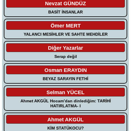
Nevzat GÜNDÜZ
BASİT İNSANLAR
Ömer MERT
YALANCI MESİHLER VE SAHTE MEHDİLER
Diğer Yazarlar
Serap değil
Osman ERAYDIN
BEYAZ SARAYIN FETHİ
Selman YÜCEL
Ahmet AKGÜL Hocam’dan dinlediğim: TARİHİ
HATIRLATMA- I
Ahmet AKGÜL
KİM STATÜKOCU?