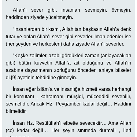
Allah’ı sever gibi, insanları sevmeyin, övmeyin,
haddinden ziyade yüceltmeyin.
“İnsanlardan bir kısmı, Allah’tan başkasın Allah’a denk
tutar ve onları Allah’ı sever gibi severler. İman edenler ise
(her şeyden ve herkesten) daha ziyade Allah’ı severler.
“Keşke zalimler, azabı gördükleri zaman (anlayacakları
gibi) bütün kuvvetin Allah’a ait olduğunu ve Allah’ın
azabına dayanmanın zorluğunu önceden anlaya bilseler
di.[9] ayetinin tehdidine girmeyin.
İnsan eğer İslâm’a ve insanlığa hizmeti varsa herhangi
bir komutanı , kahramanı, mürşidi, müceddidi sevebilir,
sevmelidir. Ancak Hz. Peygamber kadar değil… Haddini
bilmelidir.
İnsan Hz. Resûlüllah’ı elbette sevecektir… Ama Allah
(cc) kadar değil… Her şeyin sınırında durmalı , ileri