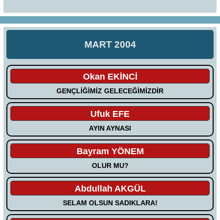
MART 2004
Okan EKİNCİ
GENÇLİĞİMİZ GELECEĞİMİZDİR
Ufuk EFE
AYIN AYNASI
Bayram YÖNEM
OLUR MU?
Abdullah AKGÜL
SELAM OLSUN SADIKLARA!