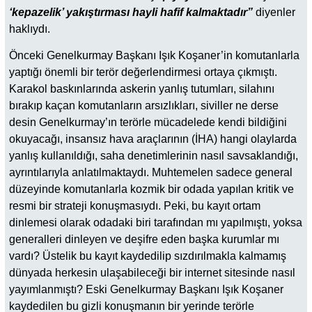
‘kepazelik’ yakıştırması hayli hafif kalmaktadır”
diyenler
haklıydı.
Önceki Genelkurmay Başkanı Işık Koşaner’in komutanlarla
yaptığı önemli bir terör değerlendirmesi ortaya çıkmıştı.
Karakol baskınlarında askerin yanlış tutumları, silahını
bırakıp kaçan komutanların arsızlıkları, siviller ne derse
desin Genelkurmay’ın terörle mücadelede kendi bildiğini
okuyacağı, insansız hava araçlarının (İHA) hangi olaylarda
yanlış kullanıldığı, saha denetimlerinin nasıl savsaklandığı,
ayrıntılarıyla anlatılmaktaydı. Muhtemelen sadece general
düzeyinde komutanlarla kozmik bir odada yapılan kritik ve
resmi bir strateji konuşmasıydı. Peki, bu kayıt ortam
dinlemesi olarak odadaki biri tarafından mı yapılmıştı, yoksa
generalleri dinleyen ve deşifre eden başka kurumlar mı
vardı? Üstelik bu kayıt kaydedilip sızdırılmakla kalmamış
dünyada herkesin ulaşabileceği bir internet sitesinde nasıl
yayımlanmıştı? Eski Genelkurmay Başkanı Işık Koşaner
kaydedilen bu gizli konuşmanın bir yerinde terörle