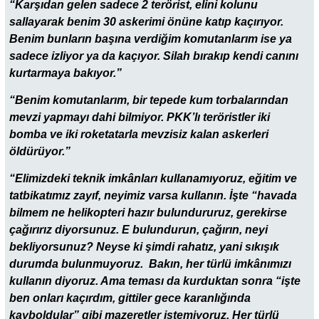
“Karşıdan gelen sadece 2 terörist, elini kolunu
sallayarak benim 30 askerimi önüne katıp kaçırıyor.
Benim bunların başına verdiğim komutanlarım ise ya
sadece izliyor ya da kaçıyor. Silah bırakıp kendi canını
kurtarmaya bakıyor.”
“Benim komutanlarım, bir tepede kum torbalarından
mevzi yapmayı dahi bilmiyor. PKK’lı teröristler iki
bomba ve iki roketatarla mevzisiz kalan askerleri
öldürüyor.”
“Elimizdeki teknik imkânları kullanamıyoruz, eğitim ve
tatbikatımız zayıf, neyimiz varsa kullanın. İşte “havada
bilmem ne helikopteri hazır bulundururuz, gerekirse
çağırırız diyorsunuz. E bulundurun, çağırın, neyi
bekliyorsunuz? Neyse ki şimdi rahatız, yani sıkışık
durumda bulunmuyoruz. Bakın, her türlü imkânımızı
kullanın diyoruz. Ama teması da kurduktan sonra “işte
ben onları kaçırdım, gittiler gece karanlığında
kayboldular” gibi mazeretler istemiyoruz. Her türlü