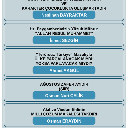
VE
KARAKTER ÇOCUKLUKTA OLUŞMAKTADIR
Neslihan BAYRAKTAR
Hz. Peygamberimizin Yüzük Mührü:
“ALLAH-RESUL-MUHAMMET”
İsmet SEZGİN
“Terörsüz Türkiye” Masalıyla
ÜLKE PARÇALANACAK MIYDI;
YOKSA PARLAYACAK MIYDI?
Ahmet AKGÜL
AĞUSTOS ZAFER AYIDIR
(ŞİİR)
Osman Nuri ÇELİK
Akıl ve Vicdan Ehlinin
MİLLİ ÇÖZÜM MAKALESİ TAKDİRİ
Osman ERAYDIN