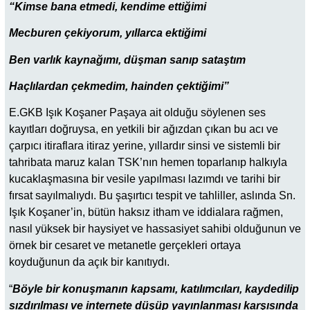
“Kimse bana etmedi, kendime ettiğimi
Mecburen çekiyorum, yıllarca ektiğimi
Ben varlık kaynağımı, düşman sanıp sataştım
Haçlılardan çekmedim, hainden çektiğimi”
E.GKB Işık Koşaner Paşaya ait olduğu söylenen ses
kayıtları doğruysa, en yetkili bir ağızdan çıkan bu acı ve
çarpıcı itiraflara itiraz yerine, yıllardır sinsi ve sistemli bir
tahribata maruz kalan TSK’nın hemen toparlanıp halkıyla
kucaklaşmasına bir vesile yapılması lazımdı ve tarihi bir
fırsat sayılmalıydı. Bu şaşırtıcı tespit ve tahliller, aslında Sn.
Işık Koşaner’in, bütün haksız itham ve iddialara rağmen,
nasıl yüksek bir haysiyet ve hassasiyet sahibi olduğunun ve
örnek bir cesaret ve metanetle gerçekleri ortaya
koyduğunun da açık bir kanıtıydı.
“
Böyle bir konuşmanın kapsamı, katılımcıları, kaydedilip
sızdırılması ve internete düşüp yayınlanması karşısında