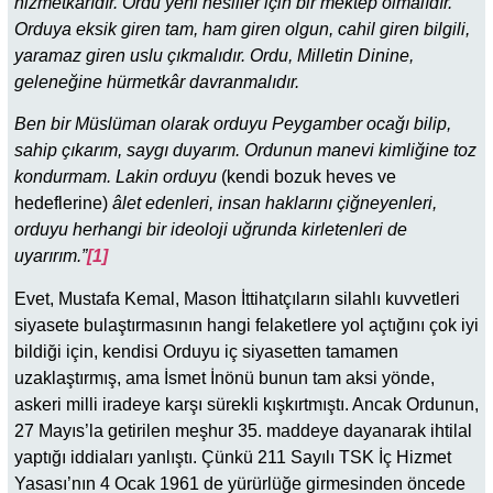
hizmetkârıdır. Ordu yeni nesiller için bir mektep olmalıdır.
Orduya eksik giren tam, ham giren olgun, cahil giren bilgili,
yaramaz giren uslu çıkmalıdır. Ordu, Milletin Dinine,
geleneğine hürmetkâr davranmalıdır.
Ben bir Müslüman olarak orduyu Peygamber ocağı bilip,
sahip çıkarım, saygı duyarım. Ordunun manevi kimliğine toz
kondurmam. Lakin orduyu
(kendi bozuk heves ve
hedeflerine)
âlet edenleri, insan haklarını çiğneyenleri,
orduyu herhangi bir ideoloji uğrunda kirletenleri de
uyarırım.”
[1]
Evet, Mustafa Kemal, Mason İttihatçıların silahlı kuvvetleri
siyasete bulaştırmasının hangi felaketlere yol açtığını çok iyi
bildiği için, kendisi Orduyu iç siyasetten tamamen
uzaklaştırmış, ama İsmet İnönü bunun tam aksi yönde,
askeri milli iradeye karşı sürekli kışkırtmıştı. Ancak Ordunun,
27 Mayıs’la getirilen meşhur 35. maddeye dayanarak ihtilal
yaptığı iddiaları yanlıştı. Çünkü 211 Sayılı TSK İç Hizmet
Yasası’nın 4 Ocak 1961 de yürürlüğe girmesinden öncede