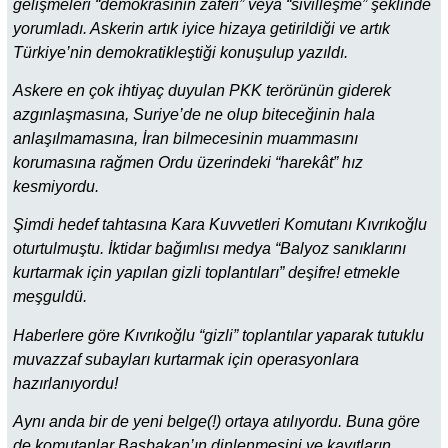
gelişmeleri “demokrasinin zaferi” veya “sivilleşme” şeklinde
yorumladı. Askerin artık iyice hizaya getirildiği ve artık
Türkiye’nin demokratikleştiği konuşulup yazıldı.
Askere en çok ihtiyaç duyulan PKK terörünün giderek
azgınlaşmasına, Suriye’de ne olup biteceğinin hala
anlaşılmamasına, İran bilmecesinin muammasını
korumasına rağmen Ordu üzerindeki “harekât” hız
kesmiyordu.
Şimdi hedef tahtasına Kara Kuvvetleri Komutanı Kıvrıkoğlu
oturtulmuştu. İktidar bağımlısı medya “Balyoz sanıklarını
kurtarmak için yapılan gizli toplantıları” deşifre! etmekle
meşguldü.
Haberlere göre Kıvrıkoğlu “gizli” toplantılar yaparak tutuklu
muvazzaf subayları kurtarmak için operasyonlara
hazırlanıyordu!
Aynı anda bir de yeni belge(!) ortaya atılıyordu. Buna göre
de komutanlar Başbakan’ın dinlenmesini ve kayıtların