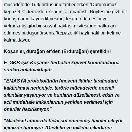
mücadelede Türk ordusunu tarif ederken “Durumumuz
kepazelik” demekten kendini alamamıştı. Böylesine gizli bir
konuşmanın kaydedilmesini, deşifre edilmesini ve
yetmezmiş gibi bir sosyal paylaşım sitesinde halka arz
edilmesini düşünürseniz ‘kepazelik’ hayli hafif bir kelime
kalmaktaydı.
Koşan er, durağan er’den (Erdurağan) şereflidir!
E. GKB Işık Koşaner herhalde kuvvet komutanlarına
şunları anlatmaktaydı:
“EMASYA protokolünün (mevcut iktidar tarafından)
kaldırılması nedeniyle, terörle mücadelede önemli
sıkıntılar yaşanıyor ve bunların düzeltilmesi, etkin ve
acil müdahale imkânlarının yeniden verilmesi için
öneriler hazırlanıyor.”
“Maalesef aramızda helal süt emmemiş hainler çıkıyor,
içimizde barınıyor. (Devletin ve milletin çıkarlarını