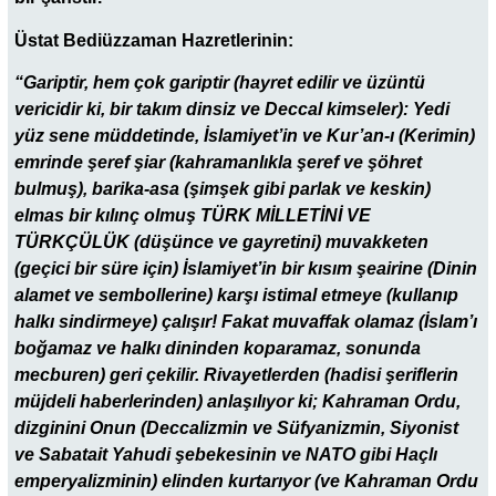
Üstat Bediüzzaman Hazretlerinin:
“Gariptir, hem çok gariptir (hayret edilir ve üzüntü
vericidir ki, bir takım dinsiz ve Deccal kimseler): Yedi
yüz sene müddetinde, İslamiyet’in ve Kur’an-ı (Kerimin)
emrinde şeref şiar (kahramanlıkla şeref ve şöhret
bulmuş), barika-asa (şimşek gibi parlak ve keskin)
elmas bir kılınç olmuş TÜRK MİLLETİNİ VE
TÜRKÇÜLÜK (düşünce ve gayretini) muvakketen
(geçici bir süre için) İslamiyet’in bir kısım şeairine (Dinin
alamet ve sembollerine) karşı istimal etmeye (kullanıp
halkı sindirmeye) çalışır! Fakat muvaffak olamaz (İslam’ı
boğamaz ve halkı dininden koparamaz, sonunda
mecburen) geri çekilir. Rivayetlerden (hadisi şeriflerin
müjdeli haberlerinden) anlaşılıyor ki; Kahraman Ordu,
dizginini Onun (Deccalizmin ve Süfyanizmin, Siyonist
ve Sabatait Yahudi şebekesinin ve NATO gibi Haçlı
emperyalizminin) elinden kurtarıyor (ve Kahraman Ordu