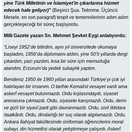
yine Türk Milletinin ve İslamiyet’in çıkarlarına hizmet
edecek hale geliyor)”
(Beşinci Şua. Tetimme. Üçüncü
Mesele. en son paragraf) tespit ve temennilerinin adım adım
gerçekleşeceği bir süreç başlıyordu.
Milli Gazete yazarı Sn. Mehmet Şevket Eygi anlatıyordu:
“Liseyi 1952’de bitirdim, aynı yıl üniversitede okumaya
başladım, 1956’da diplomamı aldım, yine 50’li yıllarda dergi
çıkardım, yazı yazdım, kısa bir süre için memurluğa
atandım, Erzurum’da yedek subaylık yaptım.
Bendeniz 1950 ile 1960 yılları arasındaki Türkiye’yi çok iyi
hatırlayan bir insanım. O tarihte Kemalist vesayet vardı ama
askerî vesayet bulunmazdı. Ordu kışlasındaydı, siyaset
arenasına çıkmazdı. Ordu, siyasete karışmazdı. Ordu, derin
ve gizli bir siyasî parti gibi davranmazdı. Ordu, sivil iktidara
itaatkârdı. Ordu, dindarlığı bir suç olarak algılamazdı. Ordu,
Ankara İlahiyat fakültesinde üniformalı öğrencilerini moral
subayı, din hizmetlisi olarak yetiştirmeye çalışırdı. Askerî