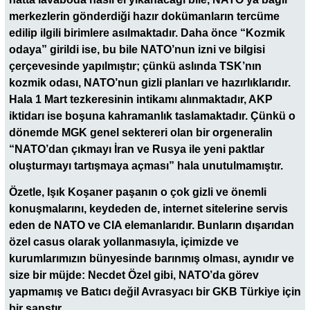
merkezlerin gönderdiği hazır dokümanların tercüme
edilip ilgili birimlere asılmaktadır. Daha önce “Kozmik
odaya” girildi ise, bu bile NATO’nun izni ve bilgisi
çerçevesinde yapılmıştır; çünkü aslında TSK’nın
kozmik odası, NATO’nun gizli planları ve hazırlıklarıdır.
Hala 1 Mart tezkeresinin intikamı alınmaktadır, AKP
iktidarı ise boşuna kahramanlık taslamaktadır. Çünkü o
dönemde MGK genel sektereri olan bir orgeneralin
“NATO’dan çıkmayı İran ve Rusya ile yeni paktlar
oluşturmayı tartışmaya açması” hala unutulmamıştır.
Özetle, Işık Koşaner paşanın o çok gizli ve önemli
konuşmalarını, keydeden de, internet sitelerine servis
eden de NATO ve CIA elemanlarıdır. Bunların dışarıdan
özel casus olarak yollanmasıyla, içimizde ve
kurumlarımızın bünyesinde barınmış olması, aynıdır ve
size bir müjde: Necdet Özel gibi, NATO’da görev
yapmamış ve Batıcı değil Avrasyacı bir GKB Türkiye için
bir şanstır.