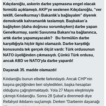
Kılıçdaroğlu, askerin darbe yapmasına engel olacak
formülü açıklamıştı. AKP’ye seslenen Kılıçdaroğlu, “ver
teklifi, Genelkurmay’ı Bakanlık’a bağlayalım” diyerek
demokratik kahramanlık taslamıştı. Başbakan’a
bağlıyken (daha doğrusu sorumluyken) darbe yapan
Genelkurmay, sanki Savunma Bakanı’na bağlanınca,
artık darbe yapamayacaktı? Bu formülün darbe
karşıtlığıyla hiçbir ilgisi olamazdı. Darbe karşıtlığı
konusunda tek gerçek ölçüt vardı: Türk ordusunun
NATO üyeliğinden çıkmasıydı. Çünkü Türk ordusu,
ancak ABD ve NATO’yla darbe yapardı!
Dayanak 35. madde olamazdı!
Kılıdaroğlu bunun elbette farkındaydı. Ancak CHP’nin
başına geçtiğinden beri söyledikleri, başka hesapları
olduğunu çağrıştırmaktaydı. Yola 27 Mayıs eleştirisiyle
çıkmıştı Kılıdaroğlu. Sonra 28 Şubat’a direnmedi diye
Refahyol iktidarını suçlamıştı. Derken “Darbenin dayanağı