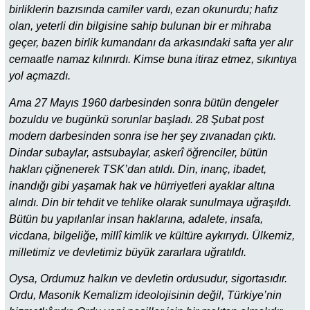
birliklerin bazısında camiler vardı, ezan okunurdu; hafız
olan, yeterli din bilgisine sahip bulunan bir er mihraba
geçer, bazen birlik kumandanı da arkasındaki safta yer alır
cemaatle namaz kılınırdı. Kimse buna itiraz etmez, sıkıntıya
yol açmazdı.
Ama 27 Mayıs 1960 darbesinden sonra bütün dengeler
bozuldu ve bugünkü sorunlar başladı. 28 Şubat post
modern darbesinden sonra ise her şey zıvanadan çıktı.
Dindar subaylar, astsubaylar, askerî öğrenciler, bütün
hakları çiğnenerek TSK’dan atıldı. Din, inanç, ibadet,
inandığı gibi yaşamak hak ve hürriyetleri ayaklar altına
alındı. Din bir tehdit ve tehlike olarak sunulmaya uğraşıldı.
Bütün bu yapılanlar insan haklarına, adalete, insafa,
vicdana, bilgeliğe, millî kimlik ve kültüre aykırıydı. Ülkemiz,
milletimiz ve devletimiz büyük zararlara uğratıldı.
Oysa, Ordumuz halkın ve devletin ordusudur, sigortasıdır.
Ordu, Masonik Kemalizm ideolojisinin değil, Türkiye’nin