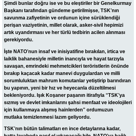
Şimdi bunlar doğru ise ve bu eleştiriler bir Genelkurmay
Başkanı tarafından gündeme getirilmişse, TSK’nın
savunma zafiyetinin ve ordunun içine sürüklendiği
perişan vaziyetinin, millet olarak, asker-sivil hepimizi
artık uyandırması ve her türlü tedbirin acilen alınması
gerekiyordu.
İşte NATO’nun insaf ve inisiyatifine bırakılan, irtica ve
laiklik bahanesiyle milletin inancıyla ve hayat tarzıyla
savaşan, emrindeki mehmetcikleri teröristlerin önünde
bırakıp kaçacak kadar manevi duygulardan ve milli
sorumluluktan mahrum komutanlar yetiştirip barındıran
bu yapının, yeni bir hız ve heyecanla düzeltilmesi
bekleniyordu. Işık Koşaner paşanın itirafıyla “TSK’ya
sızmış ve devlet imkanlarını şahsi menfaat ve ideolojileri
için kullanmaya alışmış hainlerden” ordumuzun
mutlaka temizlenmesi lazım geliyordu.
TSK’nın bütün talimatları en ince detaylarına kadar,
hatta lavaboda nasıl el yıkanacağı bile, NATO’ya bağlı