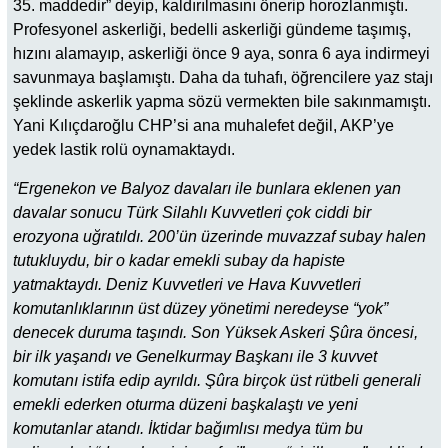
35. maddedir” deyip, kaldırılmasını önerip horozlanmıştı.
Profesyonel askerliği, bedelli askerliği gündeme taşımış,
hızını alamayıp, askerliği önce 9 aya, sonra 6 aya indirmeyi
savunmaya başlamıştı. Daha da tuhafı, öğrencilere yaz stajı
şeklinde askerlik yapma sözü vermekten bile sakınmamıştı.
Yani Kılıçdaroğlu CHP’si ana muhalefet değil, AKP’ye
yedek lastik rolü oynamaktaydı.
“Ergenekon ve Balyoz davaları ile bunlara eklenen yan
davalar sonucu Türk Silahlı Kuvvetleri çok ciddi bir
erozyona uğratıldı. 200’ün üzerinde muvazzaf subay halen
tutukluydu, bir o kadar emekli subay da hapiste
yatmaktaydı. Deniz Kuvvetleri ve Hava Kuvvetleri
komutanlıklarının üst düzey yönetimi neredeyse “yok”
denecek duruma taşındı. Son Yüksek Askeri Şûra öncesi,
bir ilk yaşandı ve Genelkurmay Başkanı ile 3 kuvvet
komutanı istifa edip ayrıldı. Şûra birçok üst rütbeli generali
emekli ederken oturma düzeni başkalaştı ve yeni
komutanlar atandı. İktidar bağımlısı medya tüm bu