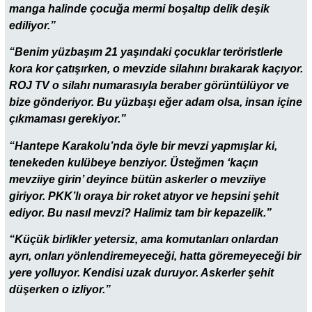
manga halinde çocuğa mermi boşaltıp delik deşik
ediliyor.”
“Benim yüzbaşım 21 yaşındaki çocuklar teröristlerle
kora kor çatışırken, o mevzide silahını bırakarak kaçıyor.
ROJ TV o silahı numarasıyla beraber görüntülüyor ve
bize gönderiyor. Bu yüzbaşı eğer adam olsa, insan içine
çıkmaması gerekiyor.”
“Hantepe Karakolu’nda öyle bir mevzi yapmışlar ki,
tenekeden kulübeye benziyor. Üsteğmen ‘kaçın
mevziiye girin’ deyince bütün askerler o mevziiye
giriyor. PKK’lı oraya bir roket atıyor ve hepsini şehit
ediyor. Bu nasıl mevzi? Halimiz tam bir kepazelik.”
“Küçük birlikler yetersiz, ama komutanları onlardan
ayrı, onları yönlendiremeyeceği, hatta göremeyeceği bir
yere yolluyor. Kendisi uzak duruyor. Askerler şehit
düşerken o izliyor.”