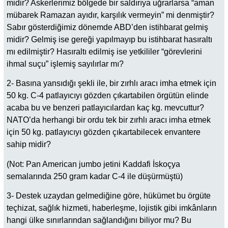
midir? Askerlerimiz bölgede bir saldırıya uğrarlarsa “aman
mübarek Ramazan ayıdır, karşılık vermeyin” mi denmiştir?
Sabır gösterdiğimiz dönemde ABD’den istihbarat gelmiş
midir? Gelmiş ise gereği yapılmayıp bu istihbarat hasıraltı
mı edilmiştir? Hasıraltı edilmiş ise yetkililer “görevlerini
ihmal suçu” işlemiş sayılırlar mı?
2- Basına yansıdığı şekli ile, bir zırhlı aracı imha etmek için
50 kg
. C-4 patlayıcıyı gözden çıkartabilen örgütün elinde
acaba bu ve benzeri patlayıcılardan kaç kg. mevcuttur?
NATO’da herhangi bir ordu tek bir zırhlı aracı imha etmek
için
50 kg
. patlayıcıyı gözden çıkartabilecek envantere
sahip midir?
(Not: Pan American jumbo jetini Kaddafi İskoçya
semalarında
250 gram
kadar C-4 ile düşürmüştü)
3- Destek uzaydan gelmediğine göre, hükümet bu örgüte
teçhizat, sağlık hizmeti, haberleşme, lojistik gibi imkânların
hangi ülke sınırlarından sağlandığını biliyor mu? Bu