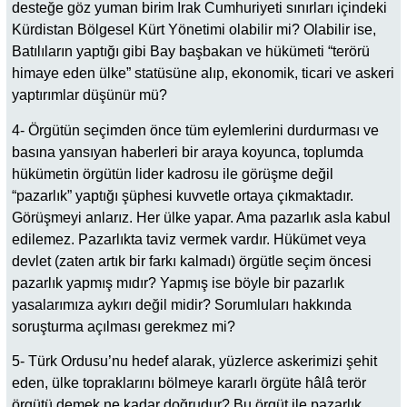
desteğe göz yuman birim Irak Cumhuriyeti sınırları içindeki
Kürdistan Bölgesel Kürt Yönetimi olabilir mi? Olabilir ise,
Batılıların yaptığı gibi Bay başbakan ve hükümeti “terörü
himaye eden ülke” statüsüne alıp, ekonomik, ticari ve askeri
yaptırımlar düşünür mü?
4- Örgütün seçimden önce tüm eylemlerini durdurması ve
basına yansıyan haberleri bir araya koyunca, toplumda
hükümetin örgütün lider kadrosu ile görüşme değil
“pazarlık” yaptığı şüphesi kuvvetle ortaya çıkmaktadır.
Görüşmeyi anlarız. Her ülke yapar. Ama pazarlık asla kabul
edilemez. Pazarlıkta taviz vermek vardır. Hükümet veya
devlet (zaten artık bir farkı kalmadı) örgütle seçim öncesi
pazarlık yapmış mıdır? Yapmış ise böyle bir pazarlık
yasalarımıza aykırı değil midir? Sorumluları hakkında
soruşturma açılması gerekmez mi?
5- Türk Ordusu’nu hedef alarak, yüzlerce askerimizi şehit
eden, ülke topraklarını bölmeye kararlı örgüte hâlâ terör
örgütü demek ne kadar doğrudur? Bu örgüt ile pazarlık