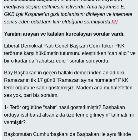
medyaya deşifre edilmesini istiyordu. Ama hiç kimse E.
GKB Işık Koşaner’in gizli toplantısını dinleyen ve internete
servis eden odakların kim olduğunu sormuyordu.
[2]
Yanıtını arayan ve kafaları kurcalayan sorular vardı:
Liberal Demokrat Parti Genel Başkanı Cem Toker PKK
terörüne karşı hükümetin tutumunu eleştirirken “can alıcı” ve
bir o kadar da “rahatsız edici” sorular soruyordu:
Bay Başbakan’ın geçen haftaki demecinden anladık ki,
Ramazanın ilk 17 günü “Ramazan ayına hürmeten” PKK
terör örgütüne sabır göstermişiz. Madem ana muhalefetten
ses yok, bari biz soralım.
1- Terör örgütüne “sabır” nasıl gösterilmiştir? Başbakan
orduya istihbarat alsanız da üzerlerine gitmeyin” talimatı mı
vermiştir?
Başkomutan Cumhurbaşkanı da Başbakan ile aynı fikirde