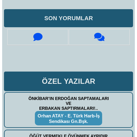
SON YORUMLAR
ÖZEL YAZILAR
ÖNKİBAR’IN ERDOĞAN SAPTAMALARI
VE
ERBAKAN SAPTIRMALARI!..
Orhan ATAY - E. Türk Harb-İş
Sendikası Gn.Bşk.
ÖĞÜT VERMEKLE ÖVÜNMEK AYRIDIR