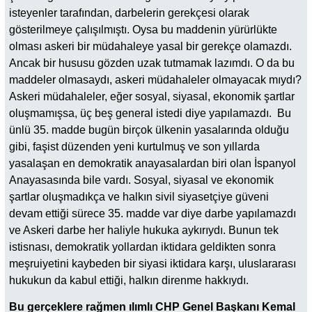
isteyenler tarafından, darbelerin gerekçesi olarak
gösterilmeye çalışılmıştı. Oysa bu maddenin yürürlükte
olması askeri bir müdahaleye yasal bir gerekçe olamazdı.
Ancak bir hususu gözden uzak tutmamak lazımdı. O da bu
maddeler olmasaydı, askeri müdahaleler olmayacak mıydı?
Askeri müdahaleler, eğer sosyal, siyasal, ekonomik şartlar
oluşmamışsa, üç beş general istedi diye yapılamazdı. Bu
ünlü 35. madde bugün birçok ülkenin yasalarında olduğu
gibi, faşist düzenden yeni kurtulmuş ve son yıllarda
yasalaşan en demokratik anayasalardan biri olan İspanyol
Anayasasında bile vardı. Sosyal, siyasal ve ekonomik
şartlar oluşmadıkça ve halkın sivil siyasetçiye güveni
devam ettiği sürece 35. madde var diye darbe yapılamazdı
ve Askeri darbe her haliyle hukuka aykırıydı. Bunun tek
istisnası, demokratik yollardan iktidara geldikten sonra
meşruiyetini kaybeden bir siyasi iktidara karşı, uluslararası
hukukun da kabul ettiği, halkın direnme hakkıydı.
Bu gerçeklere rağmen ılımlı CHP Genel Başkanı Kemal