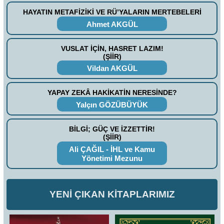
HAYATIN METAFİZİKİ VE RÜ’YALARIN MERTEBELERİ
Ahmet AKGÜL
VUSLAT İÇİN, HASRET LAZIM!
(ŞİİR)
Vildan AKGÜL
YAPAY ZEKÂ HAKİKATİN NERESİNDE?
Yalçın GÖZÜBÜYÜK
BİLGİ; GÜÇ VE İZZETTİR!
(ŞİİR)
Ali ÇAĞIL - İHL ve Kamu
Yönetimi Mezunu
YENİ ÇIKAN KİTAPLARIMIZ