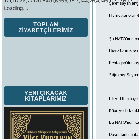
171,117,28,27,170,6401,6356,98,3,144,26,4,145,113,17,6330,1
Şeref sayan ang
Loading....
Hizmetkâr olur 
TOPLAM
ZİYARETÇİLERİMİZ
Şu NATO’nun pa
Hep gâvurun maş
Pentagon’dur kış
Sığınmış Şeytan
YENİ ÇIKACAK
KİTAPLARIMIZ
EBREHE’nin çoc
Kâbe’yedir kıcıkl
Bu NATO’nun kan
Düşer tarihi hata