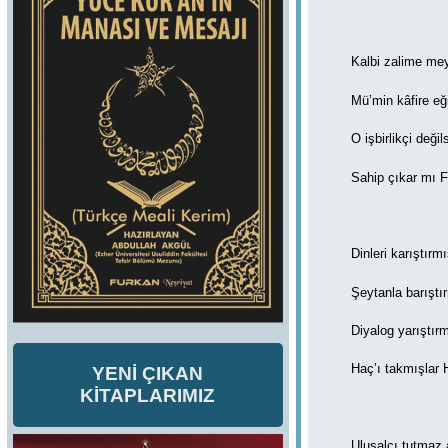
Kalbi zalime mey
Mü’min kâfire e
O işbirlikçi değil
Sahip çıkar mı F
Dinleri karıştırmı
Şeytanla barıştı
Diyalog yarıştırm
Haç’ı takmışlar 
YENİ ÇIKAN
KİTAPLARIMIZ
Ulusalcı tutmaz 