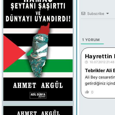
Subscribe
1
YORUM
Hayrettin 
10.07.2012 21:48
Tebrikler Ali
Ali Bey cesaretin
getirdiğiniz içi
0