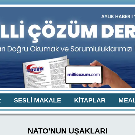
R
SESLİ MAKALE
KİTAPLAR
MEAL
NATO’NUN UŞAKLARI