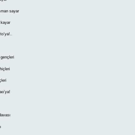
şman sayar
 kayar
to’ya!..
gençleri
içleri
leri
ao’ya!
davası
ı