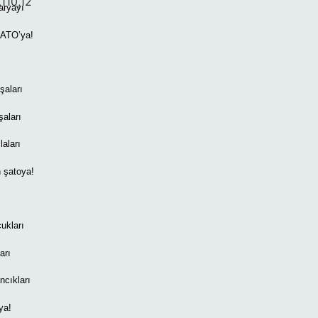
,110,12
aryayı
NATO’ya!
şaları
aları
laları
 şatoya!
ukları
arı
cıkları
ya!