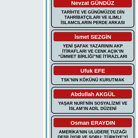
Nevzat GÜNDÜZ
TARİHTE VE GÜNÜMÜZDE DİN
TAHRİBATÇILARI VE ILIMLI
İSLAMCILARIN PERDE ARKASI
İsmet SEZGİN
YENİ ŞAFAK YAZARININ AKP
İTİRAFLARI VE CENK AÇIK’IN
“ÜMMET BİRLİĞİ”NE İTİRAZLARI
Ufuk EFE
TSK’NIN KÖKÜNÜ KURUTMAK
Abdullah AKGÜL
YAŞAR NURİ’NİN SOSYALİZMİ VE
İSLAM’IN ADİL DÜZENİ
Osman ERAYDIN
AMERİKA’NIN ULUDERE TUZAĞI
DEŞİLİYOR VE SORU: TÜRKİYE’Yİ