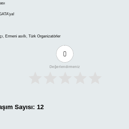
ası
GATA’ya!
çı, Ermeni asıllı, Türk Organizatörler
0
Değerlendirmeniz
aşım Sayısı:
12