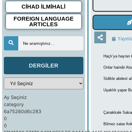
CİHAD İLMİHALİ
FOREIGN LANGUAGE
ARTICLES
Yayınl
Ne aramıştınız…
Haçlı’ya hayran 
DERGİLER
Onlar haindir Ata
Sidikle abdest al
Uşaklık yapar Ba
Ay Seçiniz
category
6a75280d6c283
Çanakkale Sakar
0
Bilmez satar Ank
0