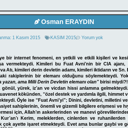
Osman ERAYDIN
anma:
1 Kasım 2015
KASIM 2015
Yorum yok
e bir internet fenomeni, en yetkili ve etkili kişileri ve kesi
laşa vermekteydi. Kimileri bu
Fuat Avni
’nin bir CIA ajanı, 
va Atı, kimileri derin devletin adamı, kimileri iktidarın ve Sn
daki rakiplerinin bir elemanı olduğunu söylemekteydi. Yo
a yazan, ama Milli Derin Devletin elemanı olan”
birisi miydi?!
 gönül, yürek, iz’an ve vicdan hissi anlamına gelmekteydi
uavenet kökünden, “özel destek ve yardımla ilgili, himmet 
kteydi. Öyle ise “
Fuat Avni’yi
”; Dinini, devletini, milletini
iyet sahiplerinin, önemli ve gizemli bilgilere erişmesi ve h
ermesi için, Allah’ın askerlerinden ve manevi görevlilerinde
 Kur’an’ı Kerim, meleklerden, cinlerden ve ruhanilerden b
 çok ayette işaret etmekteydi. Evet ama bunlar gaybi ve g