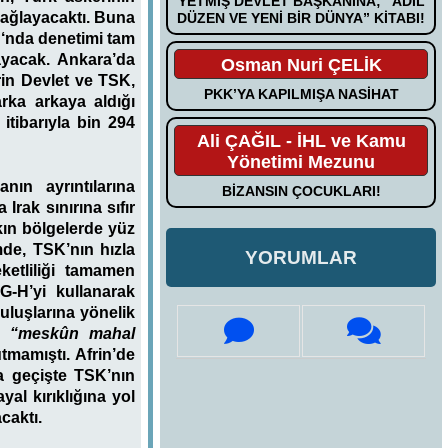
YETMİŞ DEVLET BAŞKANINA; “ADİL
sağlayacaktı. Buna
DÜZEN VE YENİ BİR DÜNYA” KİTABI!
u
‘nda denetimi tam
layacak. Ankara’da
Osman Nuri ÇELİK
rin Devlet ve TSK,
PKK’YA KAPILMIŞA NASİHAT
rka arkaya aldığı
itibarıyla bin 294
Ali ÇAĞIL - İHL ve Kamu
Yönetimi Mezunu
ın ayrıntılarına
BİZANSIN ÇOCUKLARI!
Irak sınırına sıfır
ın bölgelerde yüz
mde, TSK’nın hızla
YORUMLAR
ketliliği tamamen
G-H’yi kullanarak
luşlarına yönelik
te
“meskûn mahal
tmamıştı. Afrin’de
na geçişte TSK’nın
al kırıklığına yol
caktı.