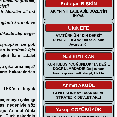
elalara girebilir,
Erdoğan BİŞKİN
ciydi.
AKP’NİN İFLASI, ADİL DÜZEN’İN
. Moraller alt üst
İHYASI
bağlantı kurmak ve
Ufuk EFE
dikkate alıp değer
ATATÜRK’ÜN “DİN DERSİ”
DUYARLILIĞI ve Ulusalcıların
Ayarsızlığı
düşmüşken bir çok
tan kurtulmak için
(ki) İlahi adalet
Nail KIZILKAN
KURTULUŞ “ÇOĞUNLUK”TA DEĞİL
aya çıkaramamıştı?
DOĞRULARDADIR Doğrunun
arın hakaretinden
kaynağı ise halk değil, Haktır
Ahmet AKGÜL
nı TSK’nın büyük
GENELKURMAY BAŞKANI VE
STRATEJİK DEVLET AKLI
eçirmeye çalıştığı
ması nedeniyle söz
Yakup GÖZÜBÜYÜK
oğu Anadolu’daki
n, Türk askerinin