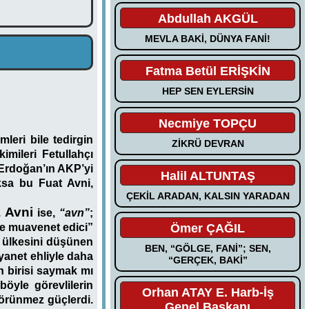
Abdullah AKGÜL
MEVLA BAKİ, DÜNYA FANİ!
Fatma Betül ERİŞKİN
HEP SEN EYLERSİN
Necmiye TOPÇU
mleri bile tedirgin
ZİKRÜ DEVRAN
kimileri Fetullahçı
. Erdoğan’ın AKP’yi
Halil ALTUNTAŞ
ksa bu Fuat Avni,
ÇEKİL ARADAN, KALSIN YARADAN
Avni
.
ise,
“avn”
;
Ömer ÇAĞIL
ve muavenet edici”
 ve ülkesini düşünen
BEN, “GÖLGE, FANİ”; SEN,
ıyanet ehliyle daha
“GERÇEK, BAKİ”
n birisi saymak mı
öyle görevlilerin
Orhan ATAY E. Harb-İş
örünmez güçlerdi.
Genel Başkanı