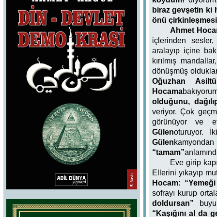
biraz gevşetin ki 
önü çirkinleşmesi
Ahmet Hoca
içlerinden sesler,
aralayıp içine bak
kırılmış mandallar
dönüşmüş olduklar
Oğuzhan Asiltü
Hocama
bakıyorum
olduğunu, dağılıp
veriyor. Çok geçm
görünüyor ve ev
Gülen
oturuyor. İ
Gülen
kamyondan i
“tamam”
anlamında
Eve girip kap
Ellerini yıkayıp mu
Hocam: “Yemeği o
sofrayı kurup orta
doldursan”
buyu
“Kaşığını al da 