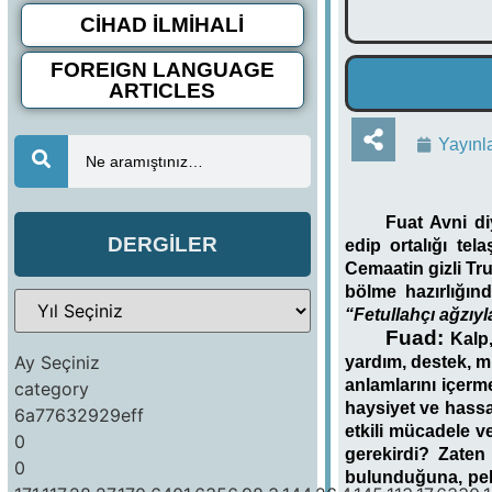
CİHAD İLMİHALİ
FOREIGN LANGUAGE
ARTICLES
Yayınl
Ne aramıştınız…
Fuat Avni
diy
DERGİLER
edip ortalığı te
Cemaatin gizli Tru
bölme hazırlığın
“Fetullahçı ağzıyl
Fuad:
Kalp,
Ay Seçiniz
yardım, destek, m
anlamlarını içerme
category
haysiyet ve hassas
6a77632929eff
etkili mücadele v
0
gerekirdi? Zaten
0
bulunduğuna, pek