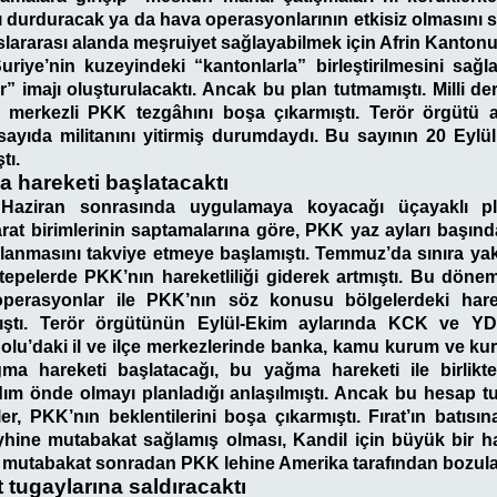
ı durduracak ya da hava operasyonlarının etkisiz olmasını 
uslararası alanda meşruiyet sağlayabilmek için
Afrin Kanton
Suriye’nin kuzeyindeki “kantonlarla” birleştirilmesini sağ
 imajı oluşturulacaktı. Ancak bu plan tutmamıştı. Milli de
a merkezli PKK tezgâhını boşa çıkarmıştı. Terör örgütü a
 sayıda militanını yitirmiş durumdaydı. Bu sayının 20 Eylül 
tı.
 hareketi başlatacaktı
aziran sonrasında uygulamaya koyacağı üçayaklı plan
barat birimlerinin saptamalarına göre, PKK yaz ayları başında 
lanmasını takviye etmeye başlamıştı. Temmuz’da sınıra yak
 tepelerde PKK’nın hareketliliği giderek artmıştı. Bu döne
 operasyonlar ile PKK’nın söz konusu bölgelerdeki hare
mıştı. Terör örgütünün Eylül-Ekim aylarında KCK ve YD
u’daki il ve ilçe merkezlerinde banka, kamu kurum ve kuru
ma hareketi başlatacağı, bu yağma hareketi ile birlik
dım önde olmayı planladığı anlaşılmıştı. Ancak bu hesap tu
r, PKK’nın beklentilerini boşa çıkarmıştı. Fırat’ın batısı
ine mutabakat sağlamış olması, Kandil için büyük bir hay
 mutabakat sonradan PKK lehine Amerika tarafından bozula
tugaylarına saldıracaktı