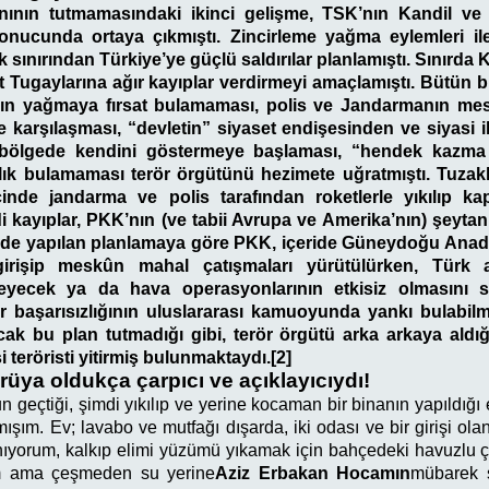
nının tutmamasındaki ikinci gelişme, TSK’nın Kandil ve 
onucunda ortaya çıkmıştı. Zincirleme yağma eylemleri ile
k sınırından Türkiye’ye güçlü saldırılar planlamıştı. Sınırda 
t Tugaylarına ağır kayıplar verdirmeyi amaçlamıştı. Bütün 
nın yağmaya fırsat bulamaması, polis ve Jandarmanın me
le karşılaşması, “devletin” siyaset endişesinden ve siyasi i
 bölgede kendini göstermeye başlaması, “hendek kazm
ılık bulamaması terör örgütünü hezimete uğratmıştı. Tuza
inde jandarma ve polis tarafından roketlerle yıkılıp kap
 kayıplar, PKK’nın (ve tabii Avrupa ve Amerika’nın) şeytan
’de yapılan planlamaya göre PKK, içeride Güneydoğu Anado
irişip meskûn mahal çatışmaları yürütülürken, Türk as
eyecek ya da hava operasyonlarının etkisiz olmasını s
ir başarısızlığının uluslararası kamuoyunda yankı bulabilme
ncak bu plan tutmadığı gibi, terör örgütü arka arkaya aldığı
 teröristi yitirmiş bulunmaktaydı.[2]
rüya oldukça çarpıcı ve açıklayıcıydı!
geçtiği, şimdi yıkılıp ve yerine kocaman bir binanın yapıldığı
ım. Ev; lavabo ve mutfağı dışarda, iki odası ve bir girişi olan
ıyorum, kalkıp elimi yüzümü yıkamak için bahçedeki havuzlu 
m ama çeşmeden su yerine
Aziz Erbakan Hocamın
mübarek s