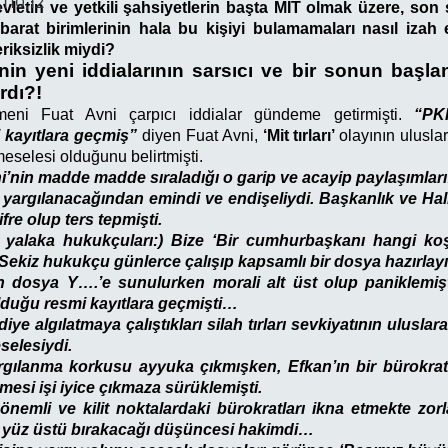
,110,12
letin ve yetkili şahsiyetlerin başta MİT olmak üzere, son 
barat birimlerinin hala bu kişiyi bulamamaları nasıl izah 
eriksizlik miydi?
nin yeni iddialarının sarsıcı ve bir sonun başl
rdı?!
omeni Fuat Avni çarpıcı iddialar gündeme getirmişti.
“PK
kayıtlara geçmiş”
diyen Fuat Avni,
‘Mit tırları’
olayının uluslar
selesi olduğunu belirtmişti.
ni’nin madde madde sıraladığı o garip ve acayip paylaşımları
k yargılanacağından emindi ve endişeliydi. Başkanlık ve Hali
fre olup ters tepmişti.
 yalaka hukukçuları:) Bize ‘Bir cumhurbaşkanı hangi koşu
. Sekiz hukukçu günlerce çalışıp kapsamlı bir dosya hazırlayı
an dosya Y….’e sunulurken morali alt üst olup paniklemi
lduğu resmi kayıtlara geçmişti…
ı’ diye algılatmaya çalıştıkları silah tırları sevkiyatının ulusla
elesiydi.
rgılanma korkusu ayyuka çıkmışken, Efkan’ın bir bürokrat
mesi işi iyice çıkmaza sürüklemişti.
 önemli ve kilit noktalardaki bürokratları ikna etmekte zorl
i yüz üstü bırakacağı düşüncesi hakimdi…