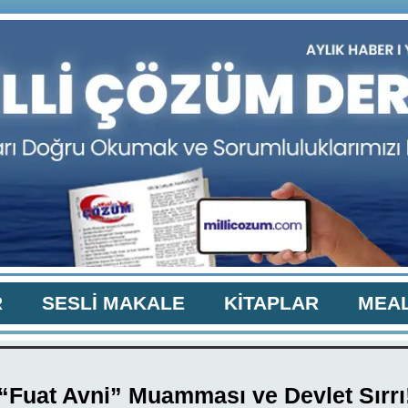
R
SESLİ MAKALE
KİTAPLAR
MEAL
“Fuat Avni” Muamması ve Devlet Sırrı