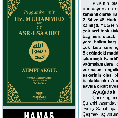
PKK’nın pla
operasyonların s
zamanlı olarak Ira
2, 34 ve 48. Hudu
kalmıştı. YDG-H’
çok sert tepkisiy
bağımsız olarak
yerel halkta karş
çok kısa süre iç
ölçeğindeki maddi
çıkarmıştı.
Kandil
yağmalamalara g
vurmasını engell
askerinin olası b
başlatılacaktı. A
sayıda örgüt üyesi
Aşağıdaki 
Çocukluğumun 
Şu anki yaşımdaymış
evmiş. Sabah uyan
Çeşmeyi açıyoru