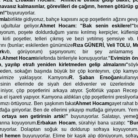
havasız kalmasınlar, görevlileri de çağırın, hemen götürüp gi
n!“
buyuruyorlar.
mla
birlikte gidiyoruz, bahçe kapısını açıp poşetlerin ağzını gevş
 uğultular geliyor.
Ahmet Hocam: “Bak senin eskilere!“
b
ıyorum, poşete doldurduğum yarısı kırılmış kerpiçler, küflenip
, kirli poşetler, telleri çıkmış ve bezi yırtılmış şemsiye vb.
ını (bunlar; eskilerden günümüze
Rıza GÜNERİ, Veli TOLU, 
rk
vb, görüyorum) şaşırıyorum; bir şey anlamamış
.
Ahmet Hocam
telefonda birileriyle konuşuyorlar.
“Evimizin ön
, yayılıp etrafı yeniden kirletmeden gelip almalarını“
söyl
eden, sokağın başında büyük bir çöp konteynırı, çöp kamyo
imize yaklaşıyor. Kamyonu
R. Şaban Ersoğan
kullanı
kisinin ellerinde de siyah deri eldivenler ve üzerlerinde 
niyor, çöp poşetlerini arkaya atıyor. Şoförlük yapan Rec
 el işareti yapıyor. Kamyona aldıkları çöp poşetlerini presliyorla
ımızı örtüyoruz. Ben şaşkınım fakat
Ahmet Hocam
gayet rahat bi
tfağa giriyorlar. Ben de ellerimi yıkayıp mutfağa giriyorum. Ye
rtaya sen getirirsin artık!”
buyuruyorlar. Salatayı, yemeğ
larına koyuyorum.
Erbakan Hocam
, sürahiyi bana uzatıp
: “Bu
ruyorlar. Dolaptan soğuk su doldurup sofraya koyuyorum
gel hemen
buyuruyorlar. Elime bir kaşık alıp dönüyorum, sofr