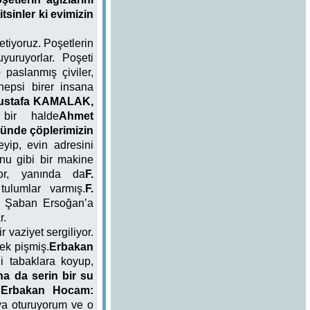
tsinler ki evimizin
etiyoruz. Poşetlerin
uyuruyorlar. Poşeti
 paslanmış çiviler,
 hepsi birer insana
Mustafa KAMALAK,
 bir halde
Ahmet
ünde çöplerimizin
eyip, evin adresini
nu gibi bir makine
yor, yanında da
F.
tulumlar varmış.
F.
ep Şaban Ersoğan’a
r.
r vaziyet sergiliyor.
mek pişmiş.
Erbakan
i tabaklara koyup,
na da serin bir su
.
Erbakan Hocam:
aya oturuyorum ve o