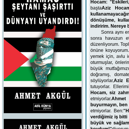
Hocam: “Eskileri
başta
Aziz Hoca
kullanamayacağım
dönüşüme, kullan
indiririm. Nereye
Sonra aynı em
sonra havuzun etr
düzenliyorum. Topl
önüne koyuyorum. 
yemek için, avlu i
oturmuşlar, önleri
büyük mutfağımızı
doğramış, domate
söylüyorlar,
Aziz 
tutuyorlar. Elleri
Hocam, siz zahm
etmiyorlar.
Ahmet
buyurmayın, ben 
etmiyorlar. Ben:
“H
verdiğimiz iş bitti
büyük ve sağlam 
koydum!“
diyoru