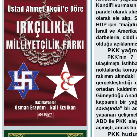
Kandil’i vurmasın
paralel olarak ul
olarak ele alıp, 
HDP için “mağdur”
İsrail ve Amerik
darbelerle, ciddi
olduğu açıklanmış
PKK yağma
PKK’nın 7 H
ulaşılmıştı. İstih
noktalarda konuş
rakımın altındaki
gerçekleştirdiği
ortadan kaldırıl
Güneydoğu Anadol
kapsamlı bir yağ
savaşında
” bir a
yaşanan gelişmele
ABD ile PKK aleyh
açmıştı, ancak bu
PKK hudut 