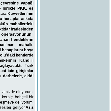
çevresine yaptığı
 birlikte PKK, eş
Kara Kuvvetleri’nin
bu hesaplar askıda
skûn mahallerdeki
ktidar iradesinden
a operasyonunun”
klanan hendeklerin
atılması, mahalle
i hesaplarını boşa
lu’daki kentlerde
kerinin Kandil’i
ağlayacaktı. Türk
si için girişimler
 darbelerle, ciddi
 evimizde oluyorum.
 kerpiç, bahçeli bir
çeşmeye geliyorum.
esleri geliyor.
Aziz