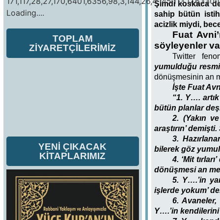
171,117,28,27,170,6401,6356,98,3,144,26,4,145,113,17,6330,1
Şimdi koskaca dev
Loading....
sahip bütün istih
acizlik miydi, bec
Fuat Avni’
TOPLAM
söyleyenler va
ZİYARETÇİLERİMİZ
Twitter fen
yumulduğu resmi 
dönüşmesinin an me
İşte Fuat Av
“1
. Y…. artı
bütün planlar deşi
2. (Yakın ve
araştırın’ demişti
3. Hazırlan
YENİ ÇIKACAK
bilerek göz yumu
KİTAPLARIMIZ
4. ‘Mit tırlar
dönüşmesi an mes
5. Y….’in ya
işlerde yokum’ de
6. Avaneler,
Y….’in kendilerin