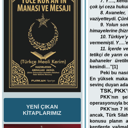
7. Y…., kend
çok iyi ceza hukuk
8. Avaneler,
vaziyetteydi. Çün
9. Yolun son
himayelerine (hiz
10. Türkiye’
vermemişti. Y….’
11. İçerde v
tetikçi de yarın 
bahaneler üreti
kesindi…”[1]
Peki bu nası
En yüksek makam
sevinç duyan adam
TSK, PKK’n
PKK’nın şeh
operasyonuyla bo
YENİ ÇIKAN
PKK’nın 7 Ha
KİTAPLARIMIZ
ancak, Türk Silah
konusu planın a
kentlerde yağmal