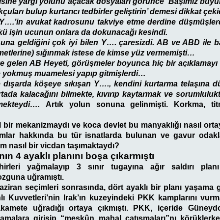
isine yargı yolunu açacak dosyaları görünce ‘Başımız büyük b
çuları bulup kurtarıcı tedbirler geliştirin’ demesi dikkat çeki
 Y….’in avukat kadrosunu takviye etme derdine düşmüşlerdi
kü işin ucunun onlara da dokunacağı kesindi.
una geldiğini çok iyi bilen Y…. çaresizdi. AB ve ABD ile 
metlerine) sığınmak istese de kimse yüz vermemişti…
ye gelen AB Heyeti, görüşmeler boyunca hiç bir açıklamayı 
e yokmuş muamelesi yapıp gitmişlerdi…
e dışarda köşeye sıkışan Y…., kendini kurtarma telaşına 
ortada kalacağını bilmekte, kıvırıp kaytarmak ve sorumluluk
lmekteydi….
Artık yolun sonuna gelinmişti. Korkma, titre
l bir mekanizmaydı ve koca devlet bu manyaklığı nasıl ort
lar hakkında bu tür isnatlarda bulunan ve gavur odakl
 nasıl bir vicdan taşımaktaydı?
ın 4 ayaklı planını boşa çıkarmıştı
irleri yağmalayıp 3 sınır tugayına ağır saldırı pla
zguna uğramıştı.
ziran seçimleri sonrasında, dört ayaklı bir planı yaşama g
lı Kuvvetleri’nin Irak’ın kuzeyindeki PKK kamplarını vur
kamete uğradığı ortaya çıkmıştı. PKK, içeride Güneyd
amalara girişip “meskûn mahal çatışmaları”nı körüklerke