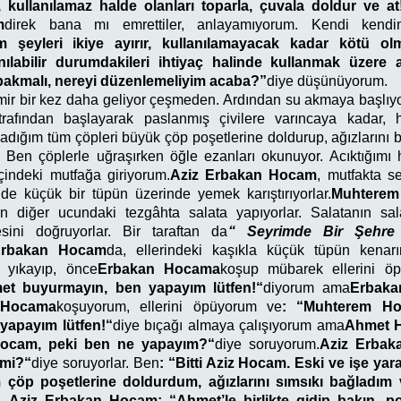
, kullanılamaz halde olanları toparla, çuvala doldur ve a
m
direk bana mı emrettiler, anlayamıyorum. Kendi kend
 şeyleri ikiye ayırır, kullanılamayacak kadar kötü ol
ılabilir durumdakileri ihtiyaç halinde kullanmak üzere
 bakmalı, nereyi düzenlemeliyim acaba?”
diye düşünüyorum.
ir bir kez daha geliyor çeşmeden. Ardından su akmaya başlıyo
afından başlayarak paslanmış çivilere varıncaya kadar, h
adığım tüm çöpleri büyük çöp poşetlerine doldurup, ağızlarını b
Ben çöplerle uğraşırken öğle ezanları okunuyor. Acıktığımı h
çindeki mutfağa giriyorum.
Aziz Erbakan Hocam
, mutfakta se
nde küçük bir tüpün üzerinde yemek karıştırıyorlar.
Muhtere
n diğer ucundaki tezgâhta salata yapıyorlar. Salatanın sala
sini doğruyorlar. Bir taraftan da
“ Seyrimde Bir Şehre
Erbakan Hocam
da, ellerindeki kaşıkla küçük tüpün kenar
mi yıkayıp, önce
Erbakan Hocama
koşup mübarek ellerini ö
et buyurmayın, ben yapayım lütfen!“
diyorum ama
Erbak
 Hocama
koşuyorum, ellerini öpüyorum ve
: “Muhterem Ho
yapayım lütfen!“
diye bıçağı almaya çalışıyorum ama
Ahmet 
ocam, peki ben ne yapayım?“
diye soruyorum.
Aziz Erbak
 mi?“
diye soruyorlar. Ben
: “Bitti Aziz Hocam. Eski ve işe ya
çöp poşetlerine doldurdum, ağızlarını sımsıkı bağladım
m.
Aziz Erbakan Hocam: “Ahmet’le birlikte gidip bakın, poş