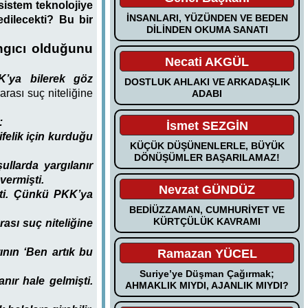
sistem teknolojiye
İNSANLARI, YÜZÜNDEN VE BEDEN
edilecekti? Bu bir
DİLİNDEN OKUMA SANATI
angıcı olduğunu
Necati AKGÜL
K’ya bilerek göz
DOSTLUK AHLAKI VE ARKADAŞLIK
arası suç niteliğine
ADABI
:
İsmet SEZGİN
felik için kurduğu
KÜÇÜK DÜŞÜNENLERLE, BÜYÜK
DÖNÜŞÜMLER BAŞARILAMAZ!
llarda yargılanır
vermişti.
Nevzat GÜNDÜZ
şti. Çünkü PKK’ya
BEDİÜZZAMAN, CUMHURİYET VE
KÜRTÇÜLÜK KAVRAMI
rarası suç niteliğine
ının ‘Ben artık bu
Ramazan YÜCEL
Suriye’ye Düşman Çağırmak;
anır hale gelmişti.
AHMAKLIK MIYDI, AJANLIK MIYDI?