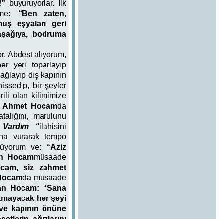
t!”
buyuruyorlar. İlk
ime
: “Ben zaten,
muş eşyaları geri
 aşağıya, bodruma
r. Abdest alıyorum,
er yeri toparlayıp
ağlayıp dış kapının
issedip, bir şeyler
rili olan kilimimize
m Ahmet Hocam
da
talığını, marulunu
 Vardım “
ilahisini
ına vurarak tempo
püyorum ve
: “Aziz
an Hocam
müsaade
cam, siz zahmet
Hocam
da müsaade
an Hocam: “Sana
ramayacak her şeyi
 ve kapının önüne
etlerin ağızlarını