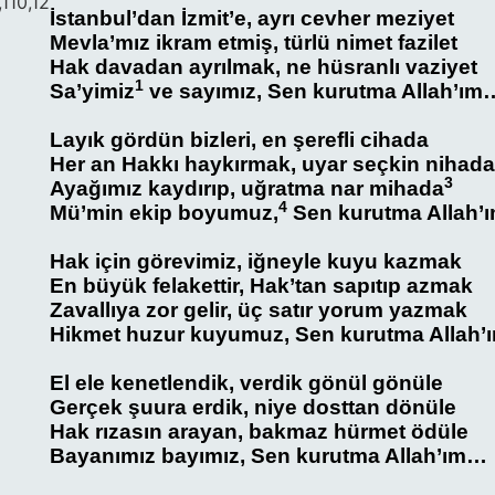
,110,12
İstanbul’dan İzmit’e, ayrı cevher meziyet
Mevla’mız ikram etmiş, türlü nimet fazilet
Hak davadan ayrılmak, ne hüsranlı vaziyet
1
Sa’yimiz
ve sayımız, Sen kurutma Allah’ım
Layık gördün bizleri, en şerefli cihada
Her an Hakkı haykırmak, uyar seçkin nihad
3
Ayağımız kaydırıp, uğratma nar mihada
4
Mü’min ekip boyumuz,
Sen kurutma Allah’
Hak için görevimiz, iğneyle kuyu kazmak
En büyük felakettir, Hak’tan sapıtıp azmak
Zavallıya zor gelir, üç satır yorum yazmak
Hikmet huzur kuyumuz, Sen kurutma Allah
El ele kenetlendik, verdik gönül gönüle
Gerçek şuura erdik, niye dosttan dönüle
Hak rızasın arayan, bakmaz hürmet ödüle
Bayanımız bayımız, Sen kurutma Allah’ım…