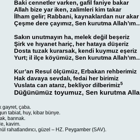
Baki cennetler varken, gafil faniye bakar
Allah bize yar iken, zalimleri kim takar
İlham gelir; Rabbani, kaynaklardan nur akar
Çeşme dere çayımız, Sen kurutma Allah’ım
Sakın unutmayın ha, melek değil beşeriz
Şirk ve hıyanet hariç, her hataya düşeriz
Dosta tuzak kurarsak, kendi kuymuz eşeriz
Yurt; il ilçe köyümüz, Sen kurutma Allah’ım
Kur’an Resul ölçümüz, Erbakan rehberimiz
Hak davaya sevdalı, fedai her birimiz
5
Vuslata can atarız, bekliyor dilberimiz
Düğünümüz toyumuz, Sen kurutma All
gayret, çaba.
un tabiat, huy, kibar bünye.
ak, barınak.
e, kavim.
ül rahatlandırıcı, güzel – HZ. Peygamber (SAV).