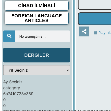
CİHAD İLMİHALİ
FOREIGN LANGUAGE
ARTICLES
Yayınl
Ne aramıştınız…
DERGİLER
Ay Seçiniz
category
6a7419728c389
0
0