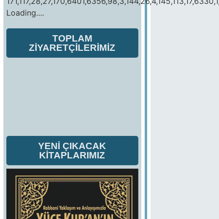
171,117,28,27,170,6401,6356,98,3,144,26,4,145,113,17,6330,1
Loading....
TOPLAM
ZİYARETÇİLERİMİZ
YENİ ÇIKACAK
KİTAPLARIMIZ