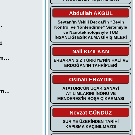
Abdullah AKGÜL
Şeytan’ın Vekili Deccal’in “Beyin
…
Kontrol ve Yönlendirme” Sistemiyle
ve Nanoteknolojisiyle TÜM
İNSANLIĞI ESİR ALMA GİRİŞİMLERİ
2
a
Nail KIZILKAN
ım…
ERBAKAN’SIZ TÜRKİYE’NİN HALİ VE
ERDOĞAN’IN TAHRİPLERİ
Osman ERAYDIN
ATATÜRK’ÜN UÇAK SANAYİ
’ım…
ATILIMLARINI İNÖNÜ VE
MENDERES’İN BOŞA ÇIKARMASI
Nevzat GÜNDÜZ
SURİYE ÜZERİNDEN TARİHİ
KAPIŞMA KAÇINILMAZDI