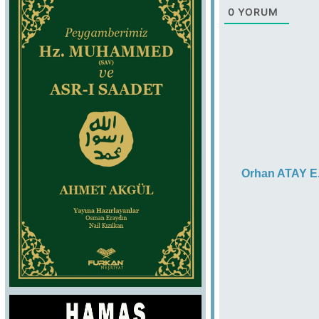
0
YORUM
Orhan ATAY E.