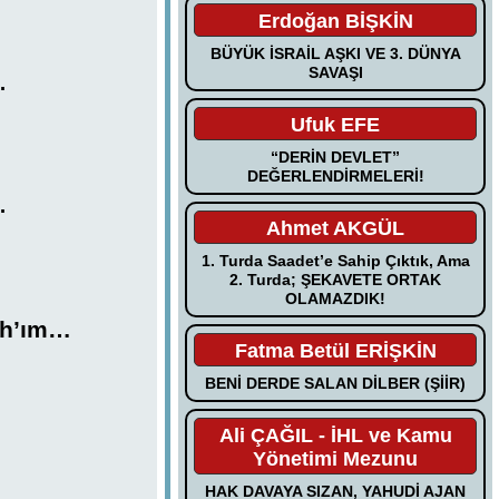
Erdoğan BİŞKİN
BÜYÜK İSRAİL AŞKI VE 3. DÜNYA
SAVAŞI
…
Ufuk EFE
“DERİN DEVLET”
DEĞERLENDİRMELERİ!
…
Ahmet AKGÜL
1. Turda Saadet’e Sahip Çıktık, Ama
2. Turda; ŞEKAVETE ORTAK
OLAMAZDIK!
ah’ım…
Fatma Betül ERİŞKİN
BENİ DERDE SALAN DİLBER (ŞİİR)
Ali ÇAĞIL - İHL ve Kamu
Yönetimi Mezunu
HAK DAVAYA SIZAN, YAHUDİ AJAN