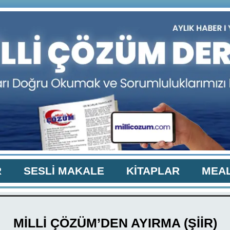
R
SESLİ MAKALE
KİTAPLAR
MEAL
MİLLİ ÇÖZÜM’DEN AYIRMA (ŞİİR)