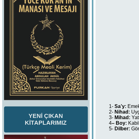
1-
Sa’y:
Emek 
2-
Nihad:
Uyg
YENİ ÇIKAN
3-
Mihad:
Yat
KİTAPLARIMIZ
4
– Boy:
Kabil
5-
Dilber:
Gön