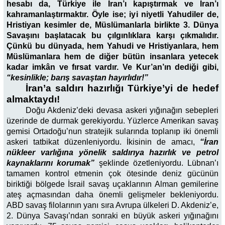
hesabı da, Türkiye ile İran’ı kapıştırmak ve İran’ı
kahramanlaştırmaktır. Öyle ise; iyi niyetli Yahudiler de,
Hristiyan kesimler de, Müslümanlarla birlikte 3. Dünya
Savaşını başlatacak bu çılgınlıklara karşı çıkmalıdır.
Çünkü bu dünyada, hem Yahudi ve Hristiyanlara, hem
Müslümanlara hem de diğer bütün insanlara yetecek
kadar imkân ve fırsat vardır. Ve Kur’an’ın dediği gibi,
“kesinlikle; barış savaştan hayırlıdır!”
İran’a saldırı hazırlığı Türkiye’yi de hedef
almaktaydı!
Doğu Akdeniz’deki devasa askeri yığınağın sebepleri
üzerinde de durmak gerekiyordu. Yüzlerce Amerikan savaş
gemisi Ortadoğu’nun stratejik sularında toplanıp iki önemli
askeri tatbikat düzenleniyordu. İkisinin de amacı,
“İran
nükleer varlığına yönelik saldırıya hazırlık ve petrol
kaynaklarını korumak”
şeklinde özetleniyordu. Lübnan’ı
tamamen kontrol etmenin çok ötesinde deniz gücünün
biriktiği bölgede İsrail savaş uçaklarının Alman gemilerine
ateş açmasından daha önemli gelişmeler bekleniyordu.
ABD savaş filolarının yanı sıra Avrupa ülkeleri D. Akdeniz’e,
2. Dünya Savaşı’ndan sonraki en büyük askeri yığınağını