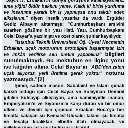
“Sayın N. Erbakan’ın dünya görüşüne katılmayabiliriz,
ama yiğidi öldür hakkını yeme. Kaldı ki birisi yurduma
ve insanıma yararlı bir iş yapmışsa onu takdir eder,
alkışlarım.”
diyen insaflı yazarlar da vardı. Ergüder
Gediz Albayım aktarmıştı: “Cumhurbaşkanı arşivini
tararken gözüme bir yazı ilişti. Yazı, Cumhurbaşkanı
Celal Bayar’a yazılmıştı ve özet olarak şunlar kayıtlıydı:
“İstanbul Teknik Üniversitesi Öğ. Üyesi Necmettin
Erbakan, uçak motorunun prototipini başarmıştır. İzin
bilgileri
ve imkân verilirse seri üretim yapabiliriz”
sunulmaktaydı.
Bu mektubun en ilginç yönü
ise kâğıdın altına Celal Bayar’ın
“ABD’den zaten
notunu
uçak alıyoruz, yerli üretime gerek yoktur”
yazmasıydı.”[2]
Şimdi, sadece mason, Sabataist ve İslam şeriatı
karşıtı olduğu için Celal Bayar ve Süleyman Demirel
gibileri kutsayıp alkışlayan, ama samimiyetle inanan,
Emperyalizm’e ve Siyonizm’e karşı duran ve bir ömür
ülkesi ve devleti için çırpınan Erbakan Hoca’ya her
fırsatta sataşan şu Kemalist-Ulusalcı takımı, şu fırsatçı
ve fesatçı kiralıkları elbette iflah olmayacak ve
milletimizden asla yüz bulmayacaklardı!