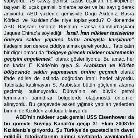
yapıyordu. 75 savaş gemisi, casus uçakları, helikopterler
taşıyan iki uçak gemisi, binlerce asker ve bu sayı giderek
artıyordu. ABD yüzlerce gemisiyle Doğu Akdeniz, Basra
Körfezi ve Kızıldeniz’de niye toplanıyordu? O dönemde
ABD Başkanı George Bush’un Fransa Cumhurbaşkanı
Jaques Chirac’a söylediği;
“İsrail, İran nükleer tesislerine
önleyici saldırı yaparsa bunu anlayışla karşılarım”
ifadesini son derece ciddiye almak gerekiyordu… Tatbikatın
bir diğer amacı da
“bölgeye girecek nükleer malzemenin
geçişini engellemek”
olarak gösteriliyordu. Bu amaç, her
ne kadar El Kaide’nin güya
S. Arabistan ve Körfez
bölgesinde saldırı yapmasının önüne geçmek
olarak
ifade edilse de aslında doğrudan İran’ı hedef alıyordu.
Tatbikata katılmayan S. Arabistan bütün güçlerini alarma
geçirmiş bulunuyordu. Dünya’nın en büyük petrol
terminalini barındıran bölgelerde olağanüstü önlemler
alınıyordu. Bu çerçevede askeri yığınak yapılan yerlerden
birinin de Kızıldeniz olduğu biliniyordu.
ABD’nin nükleer uçak gemisi USS Eisenhower da
bu görevle Süveyş Kanalı’nı geçip 31 Ekim 2008’de
Kızıldeniz’e giriyordu. Şu Türkiye’de gazetecilerin davet
edildiği, fotoğraflarının birinci sayfalarda yayınlandığı,