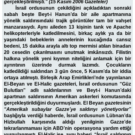
gerçekleştirilmişti.” (15 Kasım 2006 Gazeteler)
İsrail ordusunun çekildiğini açıkladıktan sonraki
sabah beşte Beyt-i Hanun’da bir aile apartmanına
yönelik saldırısındaki trajik görüntüler tam bir vahşet
manzarasıydı. Aynı aileden 13 kişinin tank ve Apache
helikopterleriyle katledilmesini, birkaç aylık ya da bir
yaşındaki bebeklerin annelerinin kucağında cansız
bedeni, 15 dakika arayla altı top mermisi atılan binadan
20 cesedin çıkarılmasını unutmak imkânsızdı. Filistin
halkına yönelik yeni kıyımın niteliğini anlamak için bir
ayrıntının üzerinde durmak lazımdı. Çocukların
katledildiği saldırıdan 3 gün önce, 5 Kasım’da bir iddia
ortaya atılmıştı. Birleşik Arap Emirlikleri’nde yayınlanan
El-Beyan ve El-Halic gazeteleri, İsrail ordusunun “Güz
Bulutları” adlı saldırılarının ve Beyt-i Hanun’daki
apartman saldırısının Amerikan askerleri komutasında
gerçekleştirildiğini duyurmuşlardı. El Beyan
gazetesinin
“Amerikalı subaylar Gazze’ye saldırıyı yönetiyorlar”
başlığıyla verdiği haberde, İsrail ordusunun Lübnan’da
Hizbullah karşısında aldığı yenilginin Gazze’de
tekrarlanmaması için ABD’nin operasyona yardım ettiği
vurgulanmıştı. El-Halic ise, aynı haberi,
“İsrail, saldırının