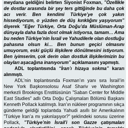
meydana geldiğini belirten Siyonist Foxman,
”Özellikle
de dostlar arasında bir şey ters gittiğinde bu daha çok
acı verir. Ben kendimi Türkiye’ye çok yakın
hissediyorum, o yüzden de düş kırıklığını yaşıyorum”
diyerek
”Eğer Türkiye, Orta Doğu’da Müslüman-Arap
dünyayla daha fazla dost olmak istiyorsa, tamam… Ama
bu neden Türkiye’nin İsrail ve Yahudilerle olan dostluğu
pahasına olsun ki… Ben bunun geçici olmasını
umuyorum, eski güçlü ilişkilere dönülmesini istiyorum.
Ben iyimserim, çok derin olan dostluk ilişkilerimizin bu
olayları aşacağına inanıyorum”
açıklamasını yapmıştı.
ADL toplantısında
“İran’ı hizaya sokma”
kararı
alınmıştı.
ADL’nin toplantısında Foxman’ın yanı sıra İsrail’in
New York Başkonsolosu Asaf Shariv ve Washington
merkezli Brookings Enstitüsünün ”Saban Center for Middle
East Studies” adlı Orta Doğu Çalışmaları Bölümü Başkanı
Kenneth Pollack katılmıştı. İran’ın nükleer programının sıkça
gündeme geldiği toplantıda Yahudi asıllı bir Amerikalının
”Türkiye İran’a mı yakınlaşıyor?” şeklindeki sorusu üzerine
Pollack,
”Türkiye’nin İsrail’i son Gazze çatışmaları