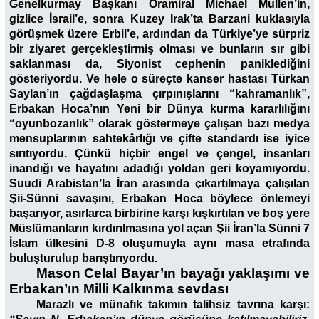
Genelkurmay Başkanı Oramiral Michael Mullen’in,
gizlice İsrail’e, sonra Kuzey Irak’ta Barzani kuklasıyla
görüşmek üzere Erbil’e, ardından da Türkiye’ye sürpriz
bir ziyaret gerçekleştirmiş olması ve bunların sır gibi
saklanması da, Siyonist cephenin paniklediğini
gösteriyordu. Ve hele o süreçte kanser hastası Türkan
Saylan’ın çağdaşlaşma çırpınışlarını “kahramanlık”,
Erbakan Hoca’nın Yeni bir Dünya kurma kararlılığını
“oyunbozanlık” olarak göstermeye çalışan bazı medya
mensuplarının sahtekârlığı ve çifte standardı ise iyice
sırıtıyordu. Çünkü hiçbir engel ve çengel, insanları
inandığı ve hayatını adadığı yoldan geri koyamıyordu.
Suudi Arabistan’la İran arasında çıkartılmaya çalışılan
Şii-Sünni savaşını, Erbakan Hoca böylece önlemeyi
başarıyor, asırlarca birbirine karşı kışkırtılan ve boş yere
Müslümanların kırdırılmasına yol açan Şii İran’la Sünni 7
İslam ülkesini D-8 oluşumuyla aynı masa etrafında
buluşturulup barıştırıyordu.
Mason Celal Bayar’ın bayağı yaklaşımı ve
Erbakan’ın Milli Kalkınma sevdası
Marazlı ve münafık takımın talihsiz tavrına karşı: