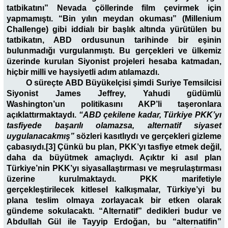
tatbikatını” Nevada çöllerinde film çevirmek için
yapmamıştı. “Bin yılın meydan okuması” (Millenium
Challenge) gibi iddialı bir başlık altında yürütülen bu
tatbikatın, ABD ordusunun tarihinde bir eşinin
bulunmadığı vurgulanmıştı. Bu gerçekleri ve ülkemiz
üzerinde kurulan Siyonist projeleri hesaba katmadan,
hiçbir milli ve haysiyetli adım atılamazdı.
O süreçte ABD Büyükelçisi şimdi Suriye Temsilcisi
Siyonist James Jeffrey, Yahudi güdümlü
Washington’un politikasını AKP’li taşeronlara
açıklattırmaktaydı.
“ABD çekilene kadar, Türkiye PKK’yı
tasfiyede başarılı olamazsa, alternatif siyaset
uygulanacakmış”
sözleri kasıtlıydı ve gerçekleri gizleme
çabasıydı.[3]
Çünkü bu plan, PKK’yı tasfiye etmek değil,
daha da büyütmek amaçlıydı. Açıktır ki asıl plan
Türkiye’nin PKK’yı siyasallaştırması ve meşrulaştırması
üzerine kurulmaktaydı. PKK marifetiyle
gerçekleştirilecek kitlesel kalkışmalar, Türkiye’yi bu
plana teslim olmaya zorlayacak bir etken olarak
gündeme sokulacaktı. “Alternatif” dedikleri budur ve
Abdullah Gül ile Tayyip Erdoğan, bu “alternatifin”