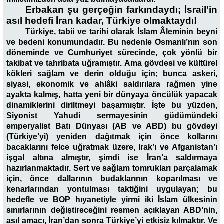
Erbakan şu gerçeğin farkındaydı; İsrail’in
asıl hedefi İran kadar, Türkiye olmaktaydı!
Türkiye, tabii ve tarihi olarak İslam Âleminin beyni
ve bedeni konumundadır. Bu nedenle Osmanlı’nın son
döneminde ve Cumhuriyet sürecinde, çok yönlü bir
takibat ve tahribata uğramıştır. Ama gövdesi ve kültürel
kökleri sağlam ve derin olduğu için; bunca askeri,
siyasi, ekonomik ve ahlâki saldırılara rağmen yine
ayakta kalmış, hatta yeni bir dünyaya öncülük yapacak
dinamiklerini diriltmeyi başarmıştır. İşte bu yüzden,
Siyonist Yahudi sermayesinin güdümündeki
emperyalist Batı Dünyası (AB ve ABD) bu gövdeyi
(Türkiye’yi) yeniden dağıtmak için önce kollarını
bacaklarını felce uğratmak üzere, Irak’ı ve Afganistan’ı
işgal altına almıştır, şimdi ise İran’a saldırmaya
hazırlanmaktadır. Sert ve sağlam tomrukları parçalamak
için, önce dallarının budaklarının koparılması ve
kenarlarından yontulması taktiğini uygulayan; bu
hedefle ve BOP hıyanetiyle yirmi iki İslam ülkesinin
sınırlarının değiştireceğini resmen açıklayan ABD’nin,
asıl amacı, İran’dan sonra Türkiye’yi etkisiz kılmaktır. Ve