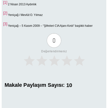
[1]
2 Nisan 2013 Aydınlık
[2]
Yeniçağ / Mevlüt O. Yılmaz
[3]
Yeniçağ – 5 Kasım 2009 – “Şifreleri CIA Ajanı Kırdı” başlıklı haber
0
Değerlendirmeniz
Makale Paylaşım Sayısı:
10