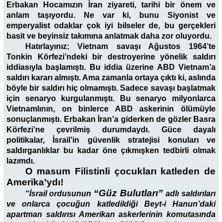
Erbakan Hocamızın İran ziyareti, tarihi bir önem ve
anlam taşıyordu. Ne var ki, bunu Siyonist ve
emperyalist odaklar çok iyi bilseler de, bu gerçekleri
basit ve beyinsiz takımına anlatmak daha zor oluyordu.
Hatırlayınız; Vietnam savaşı Ağustos 1964’te
Tonkin Körfezi’ndeki bir destroyerine yönelik saldırı
iddiasıyla başlamıştı. Bu iddia üzerine ABD Vietnam’a
saldırı kararı almıştı. Ama zamanla ortaya çıktı ki, aslında
böyle bir saldırı hiç olmamıştı. Sadece savaşı başlatmak
için senaryo kurgulanmıştı. Bu senaryo milyonlarca
Vietnamlının, on binlerce ABD askerinin ölümüyle
sonuçlanmıştı. Erbakan İran’a giderken de gözler Basra
Körfezi’ne çevrilmiş durumdaydı. Güce dayalı
politikalar, İsrail’in güvenlik stratejisi konuları ve
saldırganlıklar bu kadar öne çıkmışken tedbirli olmak
lazımdı.
O masum Filistinli çocukları katleden de
Amerika’ydı!
“Güz Bulutları”
“İsrail ordusunun
adlı saldırıları
ve onlarca çocuğun katledildiği Beyt-i Hanun’daki
apartman saldırısı Amerikan askerlerinin komutasında