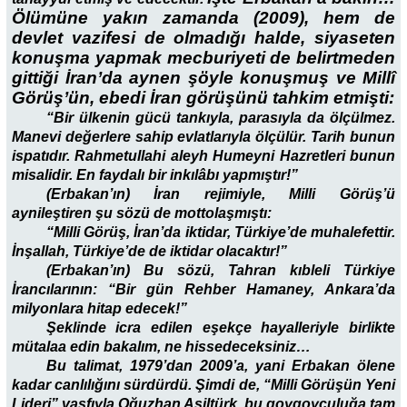
Ölümüne yakın zamanda (2009), hem de
devlet vazifesi de olmadığı halde, siyaseten
konuşma yapmak mecburiyeti de belirtmeden
gittiği İran’da aynen şöyle konuşmuş ve Millî
Görüş’ün, ebedi İran görüşünü tahkim etmişti:
“Bir ülkenin gücü tankıyla, parasıyla da ölçülmez.
Manevi değerlere sahip evlatlarıyla ölçülür. Tarih bunun
ispatıdır. Rahmetullahi aleyh Humeyni Hazretleri bunun
misalidir. En faydalı bir inkılâbı yapmıştır!”
(Erbakan’ın) İran rejimiyle, Milli Görüş’ü
aynileştiren şu sözü de mottolaşmıştı:
“Milli Görüş, İran’da iktidar, Türkiye’de muhalefettir.
İnşallah, Türkiye’de de iktidar olacaktır!”
(Erbakan’ın) Bu sözü, Tahran kıbleli Türkiye
İrancılarının: “Bir gün Rehber Hamaney, Ankara’da
milyonlara hitap edecek!”
Şeklinde icra edilen eşekçe hayalleriyle birlikte
mütalaa edin bakalım, ne hissedeceksiniz…
Bu talimat, 1979’dan 2009’a, yani Erbakan ölene
kadar canlılığını sürdürdü. Şimdi de, “Milli Görüşün Yeni
Lideri” vasfıyla Oğuzhan Asiltürk, bu goygoyculuğa tam