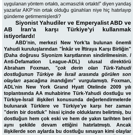
uygulanan yöntem ortaktı, acımasızlık ortaktı!” diyen yandaş
yazarlar AKP’nin ortak olduğu günahları niye hiç hatırlayıp
gündeme getirmemişlerdi?
Siyonist Yahudiler ve Emperyalist ABD ve
AB İran’a karşı Türkiye’yi kullanmak
istiyorlardı!
ABD’nin, merkezi New York’ta bulunan önemli
Yahudi kuruluşlarından ”İnkâr ve İftiraya Karşı Birliğin”
(Daha doğrusu Siyonizm karşıtlarının sindirilmesinin. /
Anti-Defamation League-ADL) ulusal direktörü
Abraham Foxman,
”çok derin olan Türk-Yahudi
dostluğunun Türkiye ile İsrail arasında görülen son
olayları aşacağına inandığını”
vurgulamıştı. Foxman,
ADL’nin New York Grand Hyatt Otelinde 2009 yılı
toplantısında AA muhabirine Türk-Yahudi dostluğu ve
Türkiye-İsrail ilişkileri konusunda değerlendirmelerde
bulunarak Türklere ve Türkiye’ye karşı her zaman
”derin bir dostluk” hissi içinde olduklarını belirtmiş, bu
dostluğun hem çok eski ve hem de yakın tarihten beri
aynı şekilde devam ettiğini hatırlatmıştı. Ancak
ilişkilerde son aylarda bu dostluğu sınayan kimi olaylar