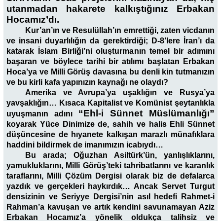
utanmadan hakarete kalkıştığınız Erbakan
Hocamız’dı.
Kur’an’ın ve Resulüllah’ın emrettiği, zaten vicdanın
ve insani duyarlılığın da gerektirdiği; D-8’lere İran’ı da
katarak İslam Birliği’ni oluşturmanın temel bir adımını
başaran ve böylece tarihi bir atılımı başlatan Erbakan
Hoca’ya ve Milli Görüş davasına bu denli kin tutmanızın
ve bu kirli kafa yapınızın kaynağı ne olaydı?
Amerika ve Avrupa’ya uşaklığın ve Rusya’ya
yavşaklığın… Kısaca Kapitalist ve Komünist şeytanlıkla
“Ehl-i Sünnet Müslümanlığı”
uyuşmanın adını
koyarak Yüce Dinimize de, sahih ve halis Ehli Sünnet
düşüncesine de hıyanete kalkışan marazlı münafıklara
haddini bildirmek de imanımızın icabıydı…
Bu arada; Oğuzhan Asiltürk’ün, yanlışlıklarını,
yamukluklarını, Milli Görüş’teki tahribatlarını ve karanlık
taraflarını, Milli Çözüm Dergisi olarak biz de defalarca
yazdık ve gerçekleri haykırdık… Ancak Servet Turgut
densizinin ve Seriyye Dergisi’nin asıl hedefi Rahmet-i
Rahman’a kavuşan ve artık kendini savunamayan Aziz
Erbakan Hocamız’a yönelik oldukça talihsiz ve