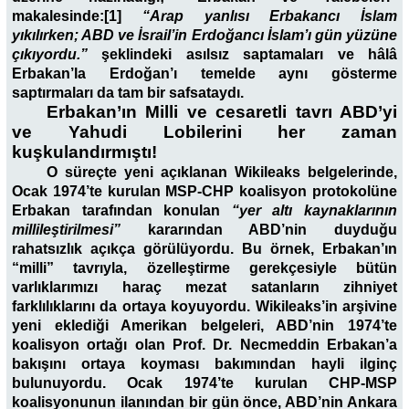
makalesinde:[1]
“Arap yanlısı Erbakancı İslam
yıkılırken; ABD ve İsrail’in Erdoğancı İslam’ı gün yüzüne
çıkıyordu.”
şeklindeki asılsız saptamaları ve hâlâ
Erbakan’la Erdoğan’ı temelde aynı gösterme
saptırmaları da tam bir safsataydı.
Erbakan’ın Milli ve cesaretli tavrı ABD’yi
ve Yahudi Lobilerini her zaman
kuşkulandırmıştı!
O süreçte yeni açıklanan Wikileaks belgelerinde,
Ocak 1974’te kurulan MSP-CHP koalisyon protokolüne
Erbakan tarafından konulan
“yer altı kaynaklarının
millileştirilmesi”
kararından ABD’nin duyduğu
rahatsızlık açıkça görülüyordu. Bu örnek, Erbakan’ın
“milli” tavrıyla, özelleştirme gerekçesiyle bütün
varlıklarımızı haraç mezat satanların zihniyet
farklılıklarını da ortaya koyuyordu. Wikileaks’in arşivine
yeni eklediği Amerikan belgeleri, ABD’nin 1974’te
koalisyon ortağı olan Prof. Dr. Necmeddin Erbakan’a
bakışını ortaya koyması bakımından hayli ilginç
bulunuyordu. Ocak 1974’te kurulan CHP-MSP
koalisyonunun ilanından bir gün önce, ABD’nin Ankara