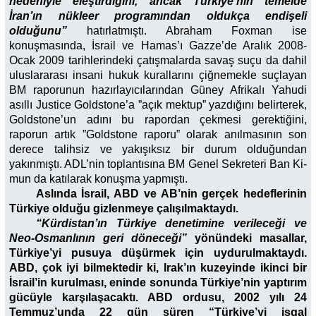
nedeniyle eleştirdiğini, ancak Türkiye’nin temelde
İran’ın nükleer programından oldukça endişeli
olduğunu”
hatırlatmıştı. Abraham Foxman ise
konuşmasında, İsrail ve Hamas’ı Gazze’de Aralık 2008-
Ocak 2009 tarihlerindeki çatışmalarda savaş suçu da dahil
uluslararası insani hukuk kurallarını çiğnemekle suçlayan
BM raporunun hazırlayıcılarından Güney Afrikalı Yahudi
asıllı Justice Goldstone’a ”açık mektup” yazdığını belirterek,
Goldstone’un adını bu rapordan çekmesi gerektiğini,
raporun artık ”Goldstone raporu” olarak anılmasının son
derece talihsiz ve yakışıksız bir durum olduğundan
yakınmıştı. ADL’nin toplantısına BM Genel Sekreteri Ban Ki-
mun da katılarak konuşma yapmıştı.
Aslında İsrail, ABD ve AB’nin gerçek hedeflerinin
Türkiye olduğu gizlenmeye çalışılmaktaydı.
“Kürdistan’ın Türkiye denetimine verileceği ve
Neo-Osmanlının geri döneceği”
yönündeki masallar,
Türkiye’yi pusuya düşürmek için uydurulmaktaydı.
ABD, çok iyi bilmektedir ki, Irak’ın kuzeyinde ikinci bir
İsrail’in kurulması, eninde sonunda Türkiye’nin yaptırım
gücüyle karşılaşacaktı. ABD ordusu, 2002 yılı 24
Temmuz’unda 22 gün süren “Türkiye’yi işgal