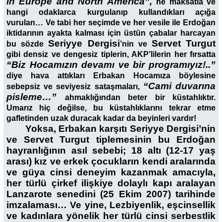
in Europe and North America”,
ne maksatla ve
hangi odaklarca kurgulanıp kullandıkları açığa
vurulan… Ve tabi her seçimde ve her vesile ile Erdoğan
iktidarının ayakta kalması için üstün çabalar harcayan
Seriyye Dergisi
Servet Turgut
bu sözde
’nin ve
gibi densiz ve dengesiz tiplerin, AKP’lilerin her fırsatta
“Biz Hocamızın devamı ve bir programıyız!..”
diye hava attıkları Erbakan Hocamıza böylesine
“Cami duvarına
sebepsiz ve seviyesiz sataşmaları,
pisleme…”
ahmaklığından beter bir küstahlıktır.
Umarız hiç değilse, bu küstahlıklarını tekrar etme
gafletinden uzak duracak kadar da beyinleri vardır!
Yoksa, Erbakan karşıtı Seriyye Dergisi’nin
ve Servet Turgut tiplemesinin bu Erdoğan
hayranlığının asıl sebebi; 18 altı (12-17 yaş
arası) kız ve erkek çocukların kendi aralarında
ve güya cinsi deneyim kazanmak amacıyla,
her türlü çirkef ilişkiye dolaylı kapı aralayan
Lanzarote senedini (25 Ekim 2007) tarihinde
imzalaması… Ve yine, Lezbiyenlik, eşcinsellik
ve kadınlara yönelik her türlü cinsi serbestlik