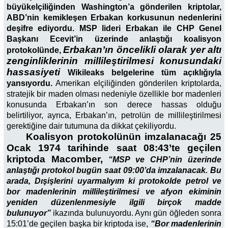
büyükelçiliğinden Washington’a gönderilen kriptolar,
ABD’nin kemikleşen Erbakan korkusunun nedenlerini
deşifre ediyordu. MSP lideri Erbakan ile CHP Genel
Başkanı Ecevit’in üzerinde anlaştığı koalisyon
Erbakan’ın öncelikli olarak yer altı
protokolünde,
zenginliklerinin millileştirilmesi konusundaki
hassasiyeti
Wikileaks belgelerine tüm açıklığıyla
yansıyordu.
Amerikan elçiliğinden gönderilen kriptolarda,
stratejik bir maden olması nedeniyle özellikle bor madenleri
konusunda Erbakan’ın son derece hassas olduğu
belirtiliyor, ayrıca, Erbakan’ın, petrolün de millileştirilmesi
gerektiğine dair tutumuna da dikkat çekiliyordu.
Koalisyon protokolünün imzalanacağı 25
Ocak 1974 tarihinde saat 08:43’te geçilen
kriptoda Macomber,
“MSP ve CHP’nin üzerinde
anlaştığı protokol bugün saat 09:00’da imzalanacak. Bu
arada, Dışişlerini uyarmalıyım ki protokolde petrol ve
bor madenlerinin millileştirilmesi ve afyon ekiminin
yeniden düzenlenmesiyle ilgili birçok madde
bulunuyor”
ikazında bulunuyordu. Aynı gün öğleden sonra
15:01’de geçilen başka bir kriptoda ise,
“Bor madenlerinin