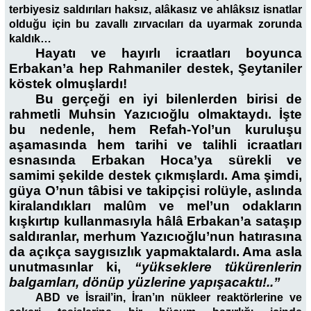
terbiyesiz saldırıları haksız, alâkasız ve ahlâksız isnatlar
olduğu için bu zavallı zırvacıları da uyarmak zorunda
kaldık…
Hayatı ve hayırlı icraatları boyunca
Erbakan’a hep Rahmaniler destek, Şeytaniler
köstek olmuşlardı!
Bu gerçeği en iyi bilenlerden birisi de
rahmetli Muhsin Yazıcıoğlu olmaktaydı. İşte
bu nedenle, hem Refah-Yol’un kuruluşu
aşamasında hem tarihi ve talihli icraatları
esnasında Erbakan Hoca’ya sürekli ve
samimi şekilde destek çıkmışlardı. Ama şimdi,
güya O’nun tâbisi ve takipçisi rolüyle, aslında
kiralandıkları malûm ve mel’un odakların
kışkırtıp kullanmasıyla hâlâ Erbakan’a sataşıp
saldıranlar, merhum Yazıcıoğlu’nun hatırasına
da açıkça saygısızlık yapmaktalardı. Ama asla
unutmasınlar ki,
“yükseklere tükürenlerin
balgamları, dönüp yüzlerine yapışacaktı!..”
ABD ve İsrail’in, İran’ın nükleer reaktörlerine ve