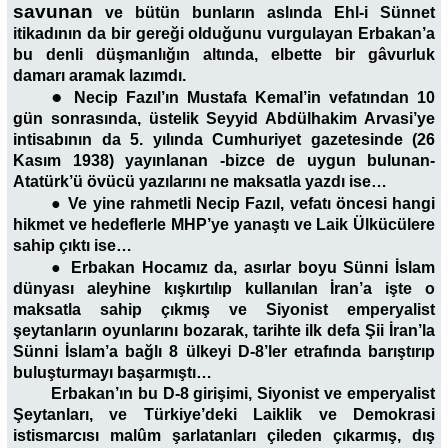
savunan
ve bütün bunların aslında Ehl-i Sünnet
itikadının da bir gereği olduğunu vurgulayan Erbakan’a
bu denli düşmanlığın altında, elbette bir gâvurluk
damarı aramak lazımdı.
●
Necip Fazıl’ın Mustafa Kemal’in vefatından 10
gün sonrasında, üstelik Seyyid Abdülhakim Arvasi’ye
intisabının da 5. yılında Cumhuriyet gazetesinde (26
Kasım 1938) yayınlanan -bizce de uygun bulunan-
Atatürk’ü övücü yazılarını ne maksatla yazdı ise…
●
Ve yine rahmetli Necip Fazıl, vefatı öncesi hangi
hikmet ve hedeflerle MHP’ye yanaştı ve Laik Ülkücülere
sahip çıktı ise…
●
Erbakan Hocamız da, asırlar boyu Sünni İslam
dünyası aleyhine kışkırtılıp kullanılan İran’a işte o
maksatla sahip çıkmış ve Siyonist emperyalist
şeytanların oyunlarını bozarak, tarihte ilk defa Şii İran’la
Sünni İslam’a bağlı 8 ülkeyi D-8’ler etrafında barıştırıp
buluşturmayı başarmıştı…
Erbakan’ın bu D-8 girişimi, Siyonist ve emperyalist
Şeytanları, ve Türkiye’deki Laiklik ve Demokrasi
istismarcısı malûm şarlatanları çileden çıkarmış, dış