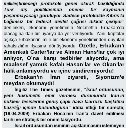
millileştirileceği protokole genel olarak bakıldığında
Türk dış politikasında önemli bir kaymanın
yaşanmayacağı görülüyor. Sadece protokolde Kıbrıs’ta
bağımsız bir federal devlet çağrısı dikkat çekiyor”
denilirken, ekonomi yönetiminin Necmettin Erbakan’da
olacağına dair bir uyarıya da yer veriliyordu. Yani, kriptolar
açıkça Erbakan’ın milli bir ekonomi yönetiminden duyulan
Özetle, Erbakan’ı
rahatsızlığın ifşasına dönüşüyordu.
Amerikalı Carter’lar ve Alman Hans’lar çok iyi
anlıyor, O’na karşı tedbirler alıyordu, ama
maalesef yamuk kafalı Hasan’lar ve Okan’lar
hâlâ anlamıyordu ve içine sindiremiyordu!
Erbakan’ın İran ziyareti, Siyonizm’e
meydan okumaydı!
İngiliz The Times gazetesinin,
“İsrail ordusunun,
yeni hükümetin emir vermesi durumunda İran’ın
nükleer tesislerine geniş çaplı hava taarruzu başlatma
hazırlığı içinde bulunduğunu”
iddia ettiği bir süreçte,
(18.04.2009) Erbakan Hoca’nın İran’a davet edilmesi
tarihi ve stratejik bir önem taşıyordu.
İsrail ordusundan isminin açıklanmasını istemeyen