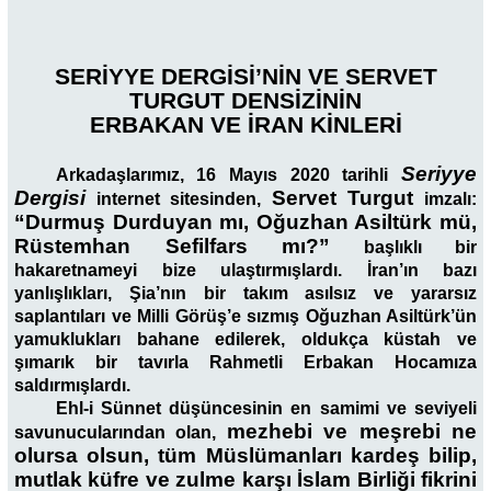
SERİYYE DERGİSİ’NİN VE SERVET
TURGUT DENSİZİNİN
ERBAKAN VE İRAN KİNLERİ
Seriyye
Arkadaşlarımız, 16 Mayıs 2020 tarihli
Dergisi
Servet Turgut
internet sitesinden,
imzalı:
“Durmuş Durduyan mı, Oğuzhan Asiltürk mü,
Rüstemhan Sefilfars mı?”
başlıklı bir
hakaretnameyi bize ulaştırmışlardı. İran’ın bazı
yanlışlıkları, Şia’nın bir takım asılsız ve yararsız
saplantıları ve Milli Görüş’e sızmış Oğuzhan Asiltürk’ün
yamuklukları bahane edilerek, oldukça küstah ve
şımarık bir tavırla Rahmetli Erbakan Hocamıza
saldırmışlardı.
Ehl-i Sünnet düşüncesinin en samimi ve seviyeli
mezhebi ve meşrebi ne
savunucularından olan,
olursa olsun, tüm Müslümanları kardeş bilip,
mutlak küfre ve zulme karşı İslam Birliği fikrini