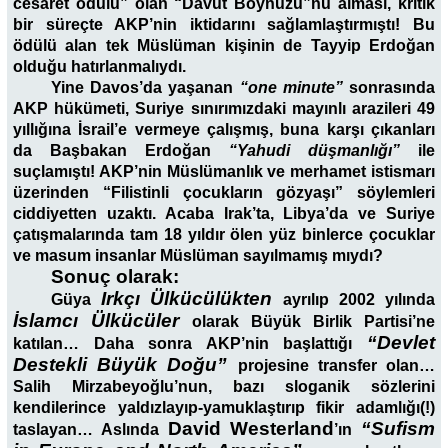
cesaret ödülü” olan “Davut Boynuzu”nu alması, kritik
bir süreçte AKP’nin iktidarını sağlamlaştırmıştı! Bu
ödülü alan tek Müslüman kişinin de Tayyip Erdoğan
olduğu hatırlanmalıydı.
Yine Davos’da yaşanan
“one minute”
sonrasında
AKP hükümeti, Suriye sınırımızdaki mayınlı arazileri 49
yıllığına İsrail’e vermeye çalışmış, buna karşı çıkanları
da Başbakan Erdoğan
“Yahudi düşmanlığı”
ile
suçlamıştı! AKP’nin Müslümanlık ve merhamet istismarı
üzerinden “Filistinli çocukların gözyaşı” söylemleri
ciddiyetten uzaktı. Acaba Irak’ta, Libya’da ve Suriye
çatışmalarında tam 18 yıldır ölen yüz binlerce çocuklar
ve masum insanlar Müslüman sayılmamış mıydı?
Sonuç olarak:
Irkçı Ülkücülükten
Güya
ayrılıp 2002 yılında
İslamcı Ülkücüler
olarak Büyük Birlik Partisi’ne
“Devlet
katılan… Daha sonra AKP’nin başlattığı
Destekli Büyük Doğu”
projesine transfer olan…
Salih Mirzabeyoğlu’nun, bazı sloganik sözlerini
kendilerince yaldızlayıp-yamuklaştırıp fikir adamlığı(!)
David Westerland
“Sufism
taslayan… Aslında
’ın