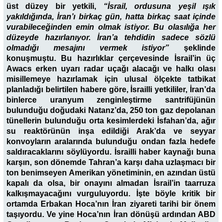
üst düzey bir yetkili,
“İsrail, ordusuna yeşil ışık
yakıldığında, İran’ı birkaç gün, hatta birkaç saat içinde
vurabileceğinden emin olmak istiyor. Bu olasılığa her
düzeyde hazırlanıyor. İran’a tehdidin sadece sözlü
olmadığı mesajını vermek istiyor”
şeklinde
konuşmuştu. Bu hazırlıklar çerçevesinde İsrail’in üç
Awacs erken uyarı radar uçağı alacağı ve halkı olası
misillemeye hazırlamak için ulusal ölçekte tatbikat
planladığı belirtilen habere göre, İsrailli yetkililer, İran’da
binlerce uranyum zenginleştirme santrifüjünün
bulunduğu doğudaki Natanz’da, 250 ton gaz depolanan
tünellerin bulunduğu orta kesimlerdeki İsfahan’da, ağır
su reaktörünün inşa edildiği Arak’da ve seyyar
konvoyların aralarında bulunduğu ondan fazla hedefe
saldıracaklarını söylüyordu. İsrailli haber kaynağı buna
karşın, son dönemde Tahran’a karşı daha uzlaşmacı bir
ton benimseyen Amerikan yönetiminin, en azından üstü
kapalı da olsa, bir onayını almadan İsrail’in taarruza
kalkışmayacağını vurguluyordu. İşte böyle kritik bir
ortamda Erbakan Hoca’nın İran ziyareti tarihi bir önem
taşıyordu. Ve yine Hoca’nın İran dönüşü ardından ABD