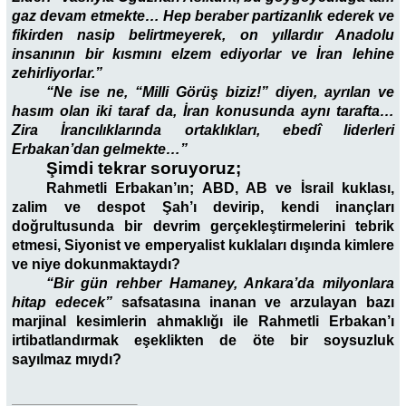
gaz devam etmekte… Hep beraber partizanlık ederek ve
fikirden nasip belirtmeyerek, on yıllardır Anadolu
insanının bir kısmını elzem ediyorlar ve İran lehine
zehirliyorlar.”
“Ne ise ne, “Milli Görüş biziz!” diyen, ayrılan ve
hasım olan iki taraf da, İran konusunda aynı tarafta…
Zira İrancılıklarında ortaklıkları, ebedî liderleri
Erbakan’dan gelmekte…”
Şimdi tekrar soruyoruz;
Rahmetli Erbakan’ın; ABD, AB ve İsrail kuklası,
zalim ve despot Şah’ı devirip, kendi inançları
doğrultusunda bir devrim gerçekleştirmelerini tebrik
etmesi, Siyonist ve emperyalist kuklaları dışında kimlere
ve niye dokunmaktaydı?
“Bir gün rehber Hamaney, Ankara’da milyonlara
hitap edecek”
safsatasına inanan ve arzulayan bazı
marjinal kesimlerin ahmaklığı ile Rahmetli Erbakan’ı
irtibatlandırmak eşeklikten de öte bir soysuzluk
sayılmaz mıydı?