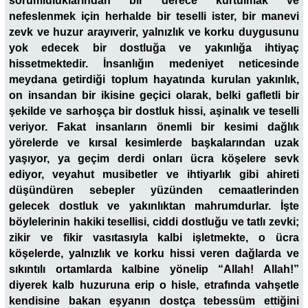
sorumluluklarından bir derece kurtulmak ve
nefeslenmek için herhalde bir teselli ister, bir manevi
zevk ve huzur arayıverir, yalnızlık ve korku duygusunu
yok edecek bir dostluğa ve yakınlığa ihtiyaç
hissetmektedir. İnsanlığın medeniyet neticesinde
meydana getirdiği toplum hayatında kurulan yakınlık,
on insandan bir ikisine geçici olarak, belki gafletli bir
şekilde ve sarhoşça bir dostluk hissi, aşinalık ve teselli
veriyor. Fakat insanların önemli bir kesimi dağlık
yörelerde ve kırsal kesimlerde başkalarından uzak
yaşıyor, ya geçim derdi onları ücra köşelere sevk
ediyor, veyahut musibetler ve ihtiyarlık gibi ahireti
düşündüren sebepler yüzünden cemaatlerinden
gelecek dostluk ve yakınlıktan mahrumdurlar. İşte
böylelerinin hakiki tesellisi, ciddi dostluğu ve tatlı zevki;
zikir ve fikir vasıtasıyla kalbi işletmekte, o ücra
köşelerde, yalnızlık ve korku hissi veren dağlarda ve
sıkıntılı ortamlarda kalbine yönelip “Allah! Allah!”
diyerek kalb huzuruna erip o hisle, etrafında vahşetle
kendisine bakan eşyanın dostça tebessüm ettiğini