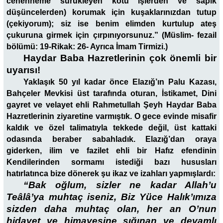
cehenneme sürükleyen kötü işlerden ve sapık
düşüncelerden) korumak için kuşaklarınızdan tutup
(çekiyorum); siz ise benim elimden kurtulup ateş
çukuruna girmek için çırpınıyorsunuz.
”
(Müslim- fezail
bölümü: 19-Rikak: 26- Ayrıca İmam Tirmizi.)
Haydar Baba Hazretlerinin çok önemli bir
uyarısı!
Yaklaşık 50 yıl kadar önce Elazığ’ın Palu Kazası,
Bahçeler Mevkisi üst tarafında oturan, İstikamet, Dini
gayret ve velayet ehli Rahmetullah Şeyh Haydar Baba
Hazretlerinin ziyaretine varmıştık. O gece evinde misafir
kaldık ve özel talimatıyla tekkede değil, üst kattaki
odasında beraber sabahladık. Elazığ’dan oraya
giderken, ilim ve fazilet ehli bir Hafız efendinin
Kendilerinden sormamı istediği bazı hususları
hatırlatınca bize dönerek şu ikaz ve izahları yapmışlardı:
“Bak oğlum, sizler ne kadar Allah’u
Teâlâ’ya muhtaç iseniz, Biz Yüce Halık’ımıza
sizden daha muhtaç olan, her an O’nun
hidayet ve himayesine sığınan ve devamlı