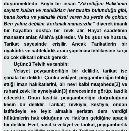
düşünmektedir. Böyle bir insan
“Zikrettiğim Halık’ımın
sayısız kulları ve mahlûkları her tarafta bulunduğu gibi,
bana korku ve yalnızlık hissi veren bu yerde de çoktur.
Ben yalnız değilim, korkmak manasızdır.”
diyerek imanlı
bir hayattan dostça bir zevk alır. Hayat saadetinin
manasını anlar, Allah’a şükreder. Ve bu şuur ve huzura,
Tarikat sayesinde erişilir. Ancak Tarikatlerin bir
riyakârlık ve sahtekârlık aracı yapılması tehlikesine karşı
da çok dikkatli olmak gerekir.
Üçüncü Telvih ve tenbih:
Velayet peygamberliğin bir delilidir, tarikat ise
şeriata bir delildir. Çünkü velâyet; peygamberliğin tebliğ
ettiği iman hakikatlerini, bir nevi kalbi müşahede[2] ve
ruhani zevk ile aynelyakin[3] derecesinde görüp, tasdik
edecektir. Onun tasdiki, peygamberliğin doğruluğuna
kesin bir delildir. Tarikat; zevkiyle, keşfiyle, ondan
istifadeyle ve feyiz almakla şeriatın ders verdiği
hükümlerin hak olduğuna ve Hak’tan geldiğine apaçık
bir delildir. Evet, nasıl ki velâyet ve tarikat, peygamberlik