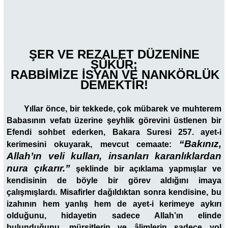
ŞER VE REZALET DÜZENİNE
ŞÜKÜR;
RABBİMİZE İSYAN VE NANKÖRLÜK
DEMEKTİR!
Yıllar önce, bir tekkede, çok mübarek ve muhterem
Babasının vefatı üzerine şeyhlik görevini üstlenen bir
Efendi sohbet ederken, Bakara Suresi 257. ayet-i
“Bakınız,
kerimesini okuyarak, mevcut cemaate:
Allah’ın veli kulları, insanları karanlıklardan
nura çıkarır.”
şeklinde bir açıklama yapmışlar ve
kendisinin de böyle bir görev aldığını imaya
çalışmışlardı. Misafirler dağıldıktan sonra kendisine, bu
izahının hem yanlış hem de ayet-i kerimeye aykırı
olduğunu, hidayetin sadece Allah’ın elinde
bulunduğunu, mürşitlerin ve âlimlerin sadece yol