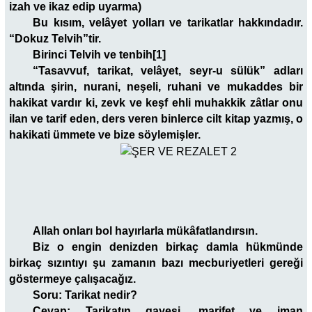
izah ve ikaz edip uyarma)
Bu kısım, velâyet yolları ve tarikatlar hakkındadır.
“Dokuz Telvih”tir.
Birinci Telvih ve tenbih[1]
“Tasavvuf, tarikat, velâyet, seyr-u sülük” adları
altında şirin, nurani, neşeli, ruhani ve mukaddes bir
hakikat vardır ki, zevk ve keşf ehli muhakkik zâtlar onu
ilan ve tarif eden, ders veren binlerce cilt kitap yazmış, o
hakikati ümmete ve bize söylemişler.
Allah onları bol hayırlarla mükâfatlandırsın.
Biz o engin denizden birkaç damla hükmünde
birkaç sızıntıyı şu zamanın bazı mecburiyetleri gereği
göstermeye çalışacağız.
Soru: Tarikat nedir?
Cevap: Tarikatın gayesi, marifet ve iman