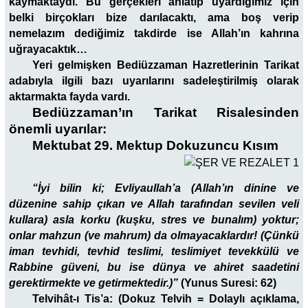
kaymaktaydı. Bu gerçekleri anlatıp uyardığımız için
belki birçokları bize darılacaktı, ama boş verip
nemelazım dediğimiz takdirde ise Allah’ın kahrına
uğrayacaktık…
Yeri gelmişken Bediüzzaman Hazretlerinin Tarikat
adabıyla ilgili bazı uyarılarını sadeleştirilmiş olarak
aktarmakta fayda vardı.
Bediüzzaman’ın Tarikat Risalesinden
önemli uyarılar:
Mektubat 29. Mektup Dokuzuncu Kısım
“İyi bilin ki; Evliyaullah’a (Allah’ın dinine ve
düzenine sahip çıkan ve Allah tarafından sevilen veli
kullara) asla korku (kuşku, stres ve bunalım) yoktur;
onlar mahzun (ve mahrum) da olmayacaklardır! (Çünkü
iman tevhidi, tevhid teslimi, teslimiyet tevekkülü ve
Rabbine güveni, bu ise dünya ve ahiret saadetini
gerektirmekte ve getirmektedir.)”
(Yunus Suresi: 62)
Telvihât-ı Tis’a: (Dokuz Telvih = Dolaylı açıklama,