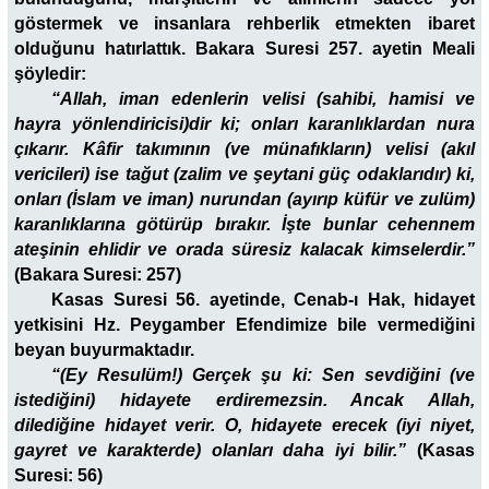
göstermek ve insanlara rehberlik etmekten ibaret
olduğunu hatırlattık. Bakara Suresi 257. ayetin Meali
şöyledir:
“Allah, iman edenlerin velisi (sahibi, hamisi ve
hayra yönlendiricisi)dir ki; onları karanlıklardan nura
çıkarır. Kâfir takımının (ve münafıkların) velisi (akıl
vericileri) ise tağut (zalim ve şeytani güç odaklarıdır) ki,
onları (İslam ve iman) nurundan (ayırıp küfür ve zulüm)
karanlıklarına götürüp bırakır. İşte bunlar cehennem
ateşinin ehlidir ve orada süresiz kalacak kimselerdir.”
(Bakara Suresi: 257)
Kasas Suresi 56. ayetinde, Cenab-ı Hak, hidayet
yetkisini Hz. Peygamber Efendimize bile vermediğini
beyan buyurmaktadır.
“(Ey Resulüm!) Gerçek şu ki: Sen sevdiğini (ve
istediğini) hidayete erdiremezsin. Ancak Allah,
dilediğine hidayet verir. O, hidayete erecek (iyi niyet,
gayret ve karakterde) olanları daha iyi bilir.”
(Kasas
Suresi: 56)