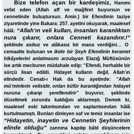
Bize telefon açan bir kardeşimiz,
Hanımı
vefat eden (Allah aff ve mağfiret buyursun ve
cennetinde buluştursun. Amin.) bir Efendinin taziye
ziyaretinde yine Bakara: 257. ayetini okuyarak, maalesef
“Allah’ın veli kulları, insanları karanlıktan
hâlâ:
nura çıkarır, onlara Cenneti kazandırır.!”
şeklinde asılsız ve alâkasız bir mana verdiğini… O
cemaatte bulunan ve
ikide bir Şeyh Efendinin keramet
hikâyelerini anlatmasını arzulayan
Elazığ Müftüsünün
ise artık mecburen müdahale edip: “Efendi, herhalde bir
sürçü lisan edildi. Hidayet kulların değil, Allah’ın
elindedir. Cenab-ı Hak da bu ayetinde:
“Allah
mü’minlerin velisidir, onları küfür karanlığından hidayet
nuruna çıkarıp şereflendirir”
buyurur, şeklinde
düzeltmek zorunda kaldığını aktarmıştı. Demek ki,
maalesef eski takıntısından ve saplantısından hâlâ
kurtulmamıştı. Bunları dinleyen saf ve temiz insanlar ise
“Hidayetin, inayetin ve Cennetin Şeyhlerinin
elinde olduğu”
zannına kapılıp bâtıl düşüncelere