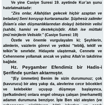
Ve yine Casiye Suresi 19. ayetinde Kur’an şunu
hatırlatmaktadır:
“Zira onlar, Allah(dan gelecek hiçbir azaptan ve
beladan) Seni koruyup kurtaramazlar. Şüphesiz zalimler
(İslam’a olan düşmanlıklarından dolayı) birbirinin velisi
(sahibi, hamisi ve destekçisi)dir. Allah ise müttaki
(mü’min)lerin Velisidir.”
(Casiye Suresi: 19)
Özetle ve önemle vurgulayalım ki; Şeyhlerin,
alimlerin, vaizlerin görevi ve yetkisi “tebliğ, teklif ve
telkin”le sınırlıdır. Hidayete ulaştırmak, Cennete ve
Cehenneme yollamak ancak ve yalnız Allah’ın takdirine
bağlıdır.
Hz. Peygamber Efendimiz bir Hadis-i
Şerifinde şunları aktarmıştır.
“(Ey ümmetim) Benim ile sizin durumunuz; çok
(kavurucu) bir ateş yakıp da, alevlerine cırcır böcekleri
ve kelebekler uçuşup düşmeye başlayınca,
(şefkatinden) onlara engel olmaya çalışan (merhametli)
adamın durumuna benziyor. İşte Ben sizi ateşten (ve