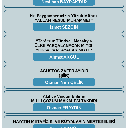
Neslihan BAYRAKTAR
Hz. Peygamberimizin Yüzük Mührü:
“ALLAH-RESUL-MUHAMMET”
İsmet SEZGİN
“Terörsüz Türkiye” Masalıyla
ÜLKE PARÇALANACAK MIYDI;
YOKSA PARLAYACAK MIYDI?
Ahmet AKGÜL
AĞUSTOS ZAFER AYIDIR
(ŞİİR)
Osman Nuri ÇELİK
Akıl ve Vicdan Ehlinin
MİLLİ ÇÖZÜM MAKALESİ TAKDİRİ
Osman ERAYDIN
HAYATIN METAFİZİKİ VE RÜ’YALARIN MERTEBELERİ