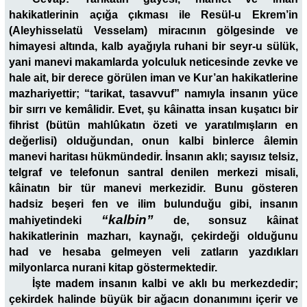
hakikatlerinin açığa çıkması ile Resül-u Ekrem’in
(Aleyhisselatü Vesselam) miracının gölgesinde ve
himayesi altında, kalb ayağıyla ruhani bir seyr-u sülük,
yani manevi makamlarda yolculuk neticesinde zevke ve
hale ait, bir derece görülen iman ve Kur’an hakikatlerine
mazhariyettir; “tarikat, tasavvuf” namıyla insanın yüce
bir sırrı ve kemâlidir. Evet, şu kâinatta insan kuşatıcı bir
fihrist (bütün mahlûkatın özeti ve yaratılmışların en
değerlisi) olduğundan, onun kalbi binlerce âlemin
manevi haritası hükmündedir. İnsanın aklı; sayısız telsiz,
telgraf ve telefonun santral denilen merkezi misali,
kâinatın bir tür manevi merkezidir. Bunu gösteren
hadsiz beşeri fen ve ilim bulunduğu gibi, insanın
“kalbin”
mahiyetindeki
de, sonsuz kâinat
hakikatlerinin mazharı, kaynağı, çekirdeği olduğunu
had ve hesaba gelmeyen veli zatların yazdıkları
milyonlarca nurani kitap göstermektedir.
İşte madem insanın kalbi ve aklı bu merkezdedir;
çekirdek halinde büyük bir ağacın donanımını içerir ve