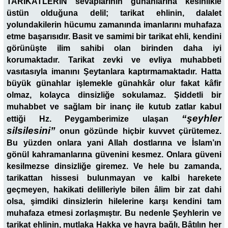
TARİKATLERİN sevaplarının günahlarına kesinlikle
üstün olduğuna delil; tarikat ehlinin, dalalet
yolundakilerin hücumu zamanında imanlarını muhafaza
etme başarısıdır. Basit ve samimi bir tarikat ehli, kendini
görünüşte ilim sahibi olan birinden daha iyi
korumaktadır. Tarikat zevki ve evliya muhabbeti
vasıtasıyla imanını Şeytanlara kaptırmamaktadır. Hatta
büyük günahlar işlemekle günahkâr olur fakat kâfir
olmaz, kolayca dinsizliğe sokulamaz. Şiddetli bir
muhabbet ve sağlam bir inanç ile kutub zatlar kabul
“şeyhler
ettiği Hz. Peygamberimize ulaşan
silsilesini”
onun gözünde hiçbir kuvvet çürütemez.
Bu yüzden onlara yani Allah dostlarına ve İslam’ın
gönül kahramanlarına güvenini kesmez. Onlara güveni
kesilmezse dinsizliğe giremez. Ve hele bu zamanda,
tarikattan hissesi bulunmayan ve kalbi harekete
geçmeyen, hakikati delilleriyle bilen âlim bir zat dahi
olsa, şimdiki dinsizlerin hilelerine karşı kendini tam
muhafaza etmesi zorlaşmıştır. Bu nedenle Şeyhlerin ve
tarikat ehlinin, mutlaka Hakka ve hayra bağlı, Bâtılın her