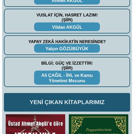
Ahmet AKGÜL
VUSLAT İÇİN, HASRET LAZIM!
(ŞİİR)
Vildan AKGÜL
YAPAY ZEKÂ HAKİKATİN NERESİNDE?
Yalçın GÖZÜBÜYÜK
BİLGİ; GÜÇ VE İZZETTİR!
(ŞİİR)
Ali ÇAĞIL - İHL ve Kamu
Yönetimi Mezunu
YENİ ÇIKAN KİTAPLARIMIZ