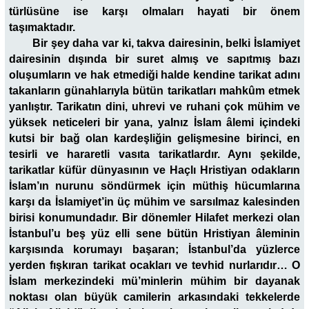
türlüsüne ise karşı olmaları hayati bir önem
taşımaktadır.
Bir şey daha var ki, takva dairesinin, belki İslamiyet
dairesinin dışında bir suret almış ve sapıtmış bazı
oluşumların ve hak etmediği halde kendine tarikat adını
takanların günahlarıyla bütün tarikatları mahkûm etmek
yanlıştır. Tarikatın dini, uhrevi ve ruhani çok mühim ve
yüksek neticeleri bir yana, yalnız İslam âlemi içindeki
kutsi bir bağ olan kardeşliğin gelişmesine birinci, en
tesirli ve hararetli vasıta tarikatlardır. Aynı şekilde,
tarikatlar küfür dünyasının ve Haçlı Hristiyan odakların
İslam’ın nurunu söndürmek için müthiş hücumlarına
karşı da İslamiyet’in üç mühim ve sarsılmaz kalesinden
birisi konumundadır. Bir dönemler Hilafet merkezi olan
İstanbul’u beş yüz elli sene bütün Hristiyan âleminin
karşısında korumayı başaran; İstanbul’da yüzlerce
yerden fışkıran tarikat ocakları ve tevhid nurlarıdır… O
İslam merkezindeki mü’minlerin mühim bir dayanak
noktası olan büyük camilerin arkasındaki tekkelerde