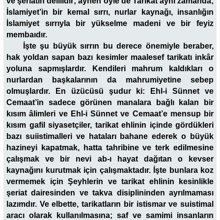
ve şeriatın delilidir; aynen öyle de Tarikat aynı zamanda;
İslamiyet’in bir kemal sırrı, nurlar kaynağı, insanlığın
İslamiyet sırrıyla bir yükselme madeni ve bir feyiz
membaıdır.
İşte şu büyük sırrın bu derece önemiyle beraber,
hak yoldan sapan bazı kesimler maalesef tarikatı inkâr
yoluna sapmışlardır. Kendileri mahrum kaldıkları o
nurlardan başkalarının da mahrumiyetine sebep
olmuşlardır. En üzücüsü şudur ki: Ehl-i Sünnet ve
Cemaat’in sadece görünen manalara bağlı kalan bir
kısım âlimleri ve Ehl-i Sünnet ve Cemaat’e mensup bir
kısım gafil siyasetçiler, tarikat ehlinin içinde gördükleri
bazı suiistimalleri ve hataları bahane ederek o büyük
hazineyi kapatmak, hatta tahribine ve terk edilmesine
çalışmak ve bir nevi ab-ı hayat dağıtan o kevser
kaynağını kurutmak için çalışmaktadır. İşte bunlara koz
vermemek için Şeyhlerin ve tarikat ehlinin kesinlikle
şeriat dairesinden ve takva disiplininden ayrılmaması
lazımdır. Ve elbette, tarikatların bir istismar ve suistimal
aracı olarak kullanılmasına; saf ve samimi insanların