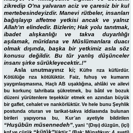
zikredip O’na yalvaran aciz ve çaresiz bir kul
mertebesindeyizdir. Manevi rütbeler, insanları
bağışlayıp affetme yetkisi ancak ve yalnız
Allah’ın elindedir. Bizlerin; Hak yolu tanıtmak,
ibadet alışkanlığı ve takva duyarlılığı
aşılamak, müridana ve Müslümanlara duacı
olmak dışında, başka bir yetkimiz asla söz
konusu değildir. Bu tür yanlış düşünceler
insanı şirke sürükleyecektir..!”
Asla unutmayınız ki;
Küfre rıza küfürdür.
Kötülüğe rıza kötülüktür. Faiz, fuhuş ve kumarın
yaygınlaşmasına, Haçlı AB uşaklığına, ahlâki ve ailevi
bu korkunç tahribata şükretmek, bu bâtıl ve bozuk
düzeni yürütenlere teşekkür etmek en azından büyük
bir gaflet, cehalet ve nankörlüktür. Ve hele bunu Şeyhlik
postunda oturan ve tarikat-takva iddiasında bulunan
birileri yapıyorsa bu, Kur’an ayetiyle bildirilen
“Huşübün müsennedeh”
, yani “(Dışı) düzgün, (içi)
“kütük”
kof ve çürük
lüktür.” (Bak: Münafıkun: 4. ayeti)