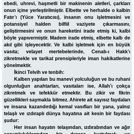
ebedi, uhrevi, haşmetli bir makinenin aletleri, çarkları
onun içine yerleştirilmiştir. Elbette ve herhalde o kalbin
Fatır’ı (Yüce Yaratıcısı), insanın onu işletmesini ve
potansiyel halden bilfiil vaziyete çıkarmasını,
geliştirmesini ve onun hareketini irade etmiş ki, kalbi
böyle yapıvermiştir. Madem irade etmiş, elbette kalb de
akıl gibi işleyecektir. Ve kalbi işletmek için en büyük
vasıta; velayet mertebelerinde, Cenab-ı Hakk’ı
zikretmekle ve tarikat prensipleriyle iman hakikatlerine
yönelmektir.
İkinci Telvih ve tenbih:
Kalben yapılan bu manevi yolculuğun ve bu ruhani
olgunluğun anahtarları, vasıtaları ise, Allah’ı çokça
zikretmek ve tefekkür etmektir. Bu zikir ve fikrin
güzellikleri saymakla bitmez. Ahirete ait sayısız faydaları
ve insana kazandırdığı kemal vasıfları bir yana, yalnız
telaşlı ve ızdıraplı dünya hayatına ait kesin bir faydası
şudur:
Her insan hayatın telaşından, ızdırabından ve ağır