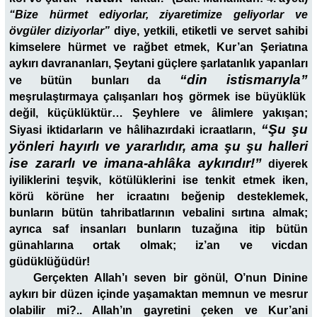
“Bize hürmet ediyorlar, ziyaretimize geliyorlar ve
övgüler diziyorlar”
diye, yetkili, etiketli ve servet sahibi
kimselere hürmet ve rağbet etmek, Kur’an Şeriatına
aykırı davrananları, Şeytani güçlere şarlatanlık yapanları
“din istismarıyla”
ve bütün bunları da
meşrulaştırmaya çalışanları hoş görmek ise büyüklük
değil, küçüklüktür… Şeyhlere ve âlimlere yakışan;
“Şu şu
Siyasi iktidarların ve hâlihazırdaki icraatların,
yönleri hayırlı ve yararlıdır, ama şu şu halleri
ise zararlı ve imana-ahlâka aykırıdır!”
diyerek
iyiliklerini teşvik, kötülüklerini ise tenkit etmek iken,
körü körüne her icraatını beğenip desteklemek,
bunların bütün tahribatlarının vebalini sırtına almak;
ayrıca saf insanları bunların tuzağına itip bütün
günahlarına ortak olmak; iz’an ve vicdan
güdüklüğüdür!
Gerçekten Allah’ı seven bir gönül, O’nun Dinine
aykırı bir düzen içinde yaşamaktan memnun ve mesrur
olabilir mi?..
Allah’ın gayretini çeken ve Kur’ani