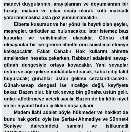
manevi duygularının, arayışlarının ve doyumlarının bir
tuzağı, makam ve çıkar ocağı olarak kötü maksatlı
yararlanılmasına asla göz yumulmamalıdır.
Elbette kusursuz ve her yönü ile hayırlı olan şeyler,
meşrepler, tarikatler az bulunacaktır. İster istemez bazı
kusurlar ve suiistimaller olacaktır. Çünkü ehil
olmayanlar bir işe girerse elbette onu suiistimal etmeye
kalkışacaktır. Fakat Cenab-ı Hak kullarını ahirette
amellerden hesaba çekerken, Rabbani adaletini sevap-
günah dengesiyle ortaya koyacaktır. Yani sevaplar
üstün ve ağır gelirse mükâfatlandıracak, kabul edip taltif
buyuracak; günahlar üstün gelirse cezalandıracaktır.
Günah-sevap dengesi ise niceliğe değil, keyfiyete
bakar. Bazen olur, bir tek sevap bin günaha üstün gelir,
onları affettirmeye yeterli sayılır. Bazen de bir kötü niyet
ve bir hıyanet bütün iyilikleri boşa çıkarır.
Madem İlahi adalet böyle hükmeder ve hakikat de
bunu hak görür, öyle ise Şeriat-ı Ahmediye ve Sünnet-i
Seniyye dairesindeki samimi ve istikametli