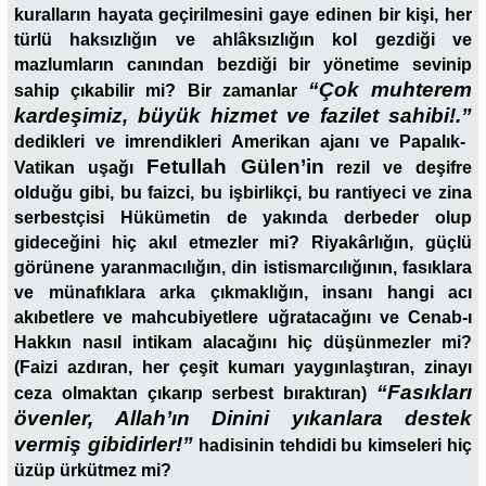
kuralların hayata geçirilmesini gaye edinen bir kişi, her
türlü haksızlığın ve ahlâksızlığın kol gezdiği ve
mazlumların canından bezdiği bir yönetime sevinip
“Çok muhterem
sahip çıkabilir mi? Bir zamanlar
kardeşimiz, büyük hizmet ve fazilet sahibi!.”
dedikleri ve imrendikleri Amerikan ajanı ve Papalık-
Fetullah Gülen’in
Vatikan uşağı
rezil ve deşifre
olduğu gibi, bu faizci, bu işbirlikçi, bu rantiyeci ve zina
serbestçisi Hükümetin de yakında derbeder olup
gideceğini hiç akıl etmezler mi? Riyakârlığın, güçlü
görünene yaranmacılığın, din istismarcılığının, fasıklara
ve münafıklara arka çıkmaklığın, insanı hangi acı
akıbetlere ve mahcubiyetlere uğratacağını ve Cenab-ı
Hakkın nasıl intikam alacağını hiç düşünmezler mi?
(Faizi azdıran, her çeşit kumarı yaygınlaştıran, zinayı
“Fasıkları
ceza olmaktan çıkarıp serbest bıraktıran)
övenler, Allah’ın Dinini yıkanlara destek
vermiş gibidirler!”
hadisinin tehdidi bu kimseleri hiç
üzüp ürkütmez mi?