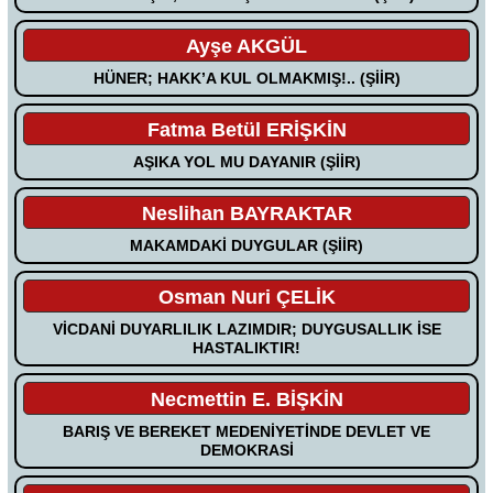
Ayşe AKGÜL
HÜNER; HAKK’A KUL OLMAKMIŞ!.. (ŞİİR)
Fatma Betül ERİŞKİN
AŞIKA YOL MU DAYANIR (ŞİİR)
Neslihan BAYRAKTAR
MAKAMDAKİ DUYGULAR (ŞİİR)
Osman Nuri ÇELİK
VİCDANİ DUYARLILIK LAZIMDIR; DUYGUSALLIK İSE
HASTALIKTIR!
Necmettin E. BİŞKİN
BARIŞ VE BEREKET MEDENİYETİNDE DEVLET VE
DEMOKRASİ