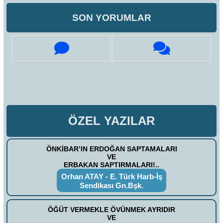
SON YORUMLAR
ÖZEL YAZILAR
ÖNKİBAR’IN ERDOĞAN SAPTAMALARI
VE
ERBAKAN SAPTIRMALARI!..
Orhan ATAY - E. Türk Harb-İş
Sendikası Gn.Bşk.
ÖĞÜT VERMEKLE ÖVÜNMEK AYRIDIR
VE