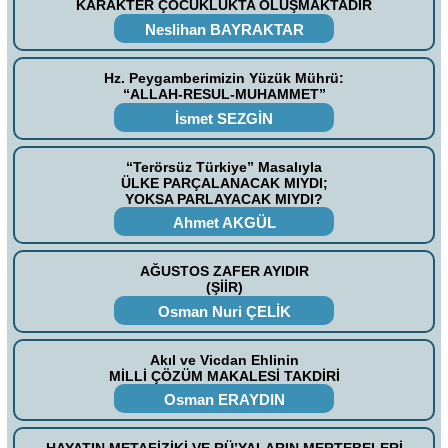
KARAKTER ÇOCUKLUKTA OLUŞMAKTADIR
Neslihan BAYRAKTAR
Hz. Peygamberimizin Yüzük Mührü:
“ALLAH-RESUL-MUHAMMET”
İsmet SEZGİN
“Terörsüz Türkiye” Masalıyla
ÜLKE PARÇALANACAK MIYDI;
YOKSA PARLAYACAK MIYDI?
Ahmet AKGÜL
AĞUSTOS ZAFER AYIDIR
(ŞİİR)
Osman Nuri ÇELİK
Akıl ve Vicdan Ehlinin
MİLLİ ÇÖZÜM MAKALESİ TAKDİRİ
Osman ERAYDIN