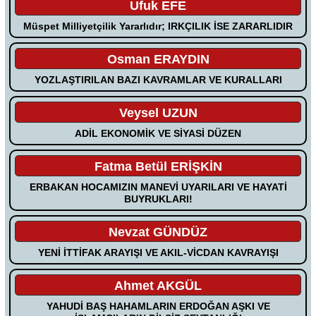
Ufuk EFE
Müspet Milliyetçilik Yararlıdır; IRKÇILIK İSE ZARARLIDIR
Osman ERAYDIN
YOZLAŞTIRILAN BAZI KAVRAMLAR VE KURALLARI
Veysel UZUN
ADİL EKONOMİK VE SİYASİ DÜZEN
Fatma Betül ERİŞKİN
ERBAKAN HOCAMIZIN MANEVİ UYARILARI VE HAYATİ
BUYRUKLARI!
Nevzat GÜNDÜZ
YENİ İTTİFAK ARAYIŞI VE AKIL-VİCDAN KAVRAYIŞI
Ahmet AKGÜL
YAHUDİ BAŞ HAHAMLARIN ERDOĞAN AŞKI VE