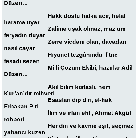
Düzen…
Hakk dostu halka acır, helal
harama uyar
Zalime uşak olmaz, mazlum
feryadın duyar
Zerre vicdanı olan, davadan
nasıl cayar
Hıyanet tezgâhında, fitne
fesadı sezen
Milli Çözüm Ekibi, hazırlar Adil
Düzen…
Akıl bilim kıstaslı, hem
Kur’an’dır mihveri
Esasları dip diri, el-hak
Erbakan Piri
İlim ve irfan ehli, Ahmet Akgül
rehberi
Her din ve kavme eşit, seçmez
yabancı kuzen