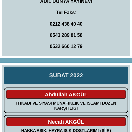
ADİL DÜNYA YAYINEVİ
Tel-Faks:
0212 438 40 40
0543 289 81 58
0532 660 12 79
ŞUBAT 2022
Abdullah AKGÜL
İTİKADİ VE SİYASİ MÜNAFIKLIK VE İSLAMİ DÜZEN
KARŞITLIĞI
Necati AKGÜL
HAKKA AŞIK, HAYRA IŞIK DOSTLARIM! (ŞİİR)