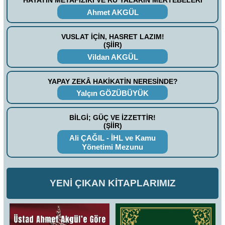
HAYATIN METAFİZİKİ VE RÜ’YALARIN MERTEBELERİ
Ahmet AKGÜL
VUSLAT İÇİN, HASRET LAZIM!
(ŞİİR)
Vildan AKGÜL
YAPAY ZEKÂ HAKİKATİN NERESİNDE?
Yalçın GÖZÜBÜYÜK
BİLGİ; GÜÇ VE İZZETTİR!
(ŞİİR)
Ali ÇAĞIL - İHL ve Kamu
Yönetimi Mezunu
YENİ ÇIKAN KİTAPLARIMIZ