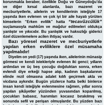
korunmakla beraber, özellikle Doğu ve Güneydoğu’da
ve diğer kırsal alanlarda, bazı mazeret ve
mecburiyetlerle, ailelerin ve kendilerinin isteğiyle 17
yaşında iken evlenen ve çok iyi bir aile hayatı yürüten
“tecavüzcülük”
kimselerin “Erken evlilik” hatta
suçlamasıyla mahkûm ve mağdur edilmeleri oldukça
yanlıştır ve yıkıcıdır. Bu yanlışlık ve haksızlığı giderici
özel düzenlemelere acilen ihtiyaç vardır.
Bazı yöresel mazeret ve mecburiyetlerle
yapılan erken evliliklere özel müsamaha
yapılmalıdır!
Diyelim on yedi (17) yaşında iken, ailelerinin münasip
görmesi ve kendi istekleriyle evlenen iki genci; yılların
ardından ve üç beş çocuğu doğduktan sonra, erken
evlendi diye erkeği hapse atıp, kadının başkalarının
elinde rezil olmasına adalet kılıfı geçirmek akla ve
vicdana aykırıdır. Bugün yüzlerce hatta belki binlerce
insan kendi isteğiyle evlenmesine rağmen, yıllar sonra
yapılan şikâyetler yüzünden yuvasından koparılmış,
çocukları babasız, hanımları kocasız bırakılmış ve
sonunda sefil ve perişan olmuşlardır. Bu yüzden bazı