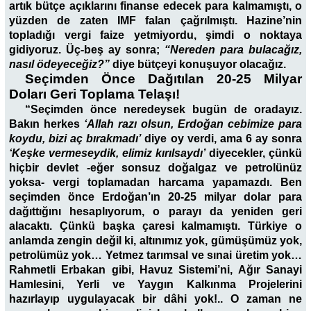
artık bütçe açıklarını finanse edecek para kalmamıştı, o
yüzden de zaten IMF falan çağrılmıştı. Hazine’nin
topladığı vergi faize yetmiyordu, şimdi o noktaya
gidiyoruz. Üç-beş ay sonra;
“Nereden para bulacağız,
nasıl ödeyeceğiz?”
diye bütçeyi konuşuyor olacağız.
Seçimden Önce Dağıtılan 20-25 Milyar
Doları Geri Toplama Telaşı!
“Seçimden önce neredeysek bugün de oradayız.
Bakın herkes
‘Allah razı olsun, Erdoğan cebimize para
koydu, bizi aç bırakmadı’
diye oy verdi, ama 6 ay sonra
‘Keşke vermeseydik, elimiz kırılsaydı’
diyecekler, çünkü
hiçbir devlet -eğer sonsuz doğalgaz ve petrolünüz
yoksa- vergi toplamadan harcama yapamazdı. Ben
seçimden önce Erdoğan’ın 20-25 milyar dolar para
dağıttığını hesaplıyorum, o parayı da yeniden geri
alacaktı. Çünkü başka çaresi kalmamıştı. Türkiye o
anlamda zengin değil ki, altınımız yok, gümüşümüz yok,
petrolümüz yok… Yetmez tarımsal ve sınai üretim yok…
Rahmetli Erbakan gibi, Havuz Sistemi’ni, Ağır Sanayi
Hamlesini, Yerli ve Yaygın Kalkınma Projelerini
hazırlayıp uygulayacak bir dâhi yok!.. O zaman ne