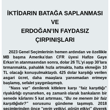
İKTİDARIN BATAĞA SAPLANMASI
VE
ERDOĞAN’IN FAYDASIZ
ÇIRPINIŞLARI
2023 Genel Seçimlerinin hemen ardından ve özellikle
MB başına Amerika’dan CFR üyesi Hafize Gaye
Erkan’ın atanmasından sonra, dolar 26 TL’yi aşıp 30’lara
tırmanmakta, pahalılık hızla artmakta, hatta ekmeğin 10
TL olacağı konuşulmaktaydı. 425 dolar karşılığı verilen
asgari ücret, daha maaşlara yansımadan erimeye
başlamış, sefalet yaygınlaşmıştı.
“Nass var” denilerek kitlelere karşı “faiz karşıtlığı”
riyakârlığı oynanırken, eş zamanlı olarak bankaların bir
senede kârlarını 5 kat artırması,
“Bu ne menem bir faiz
karşıtlığıdır?”
sorusunu gündeme taşımıştı. 2018
seçimlerinden önce
“verin yetkiyi, görün etkiyi”
diyerek