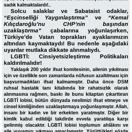
sadık kalmaktalardı!..
Solcu salaklar ve Sabataist odaklar,
“Eşcinselliği Yaygınlaştırma”
ve
“Kemal
Kılıçdaroğlu’nu CHP’nin başından
uzaklaştırma”
çabalarına yoğunlaşırken,
Türkiye’de Vatan toprakları ayaklarımızın
altından kaymaktaydı!
Bu nedenle aşağıdaki
uyarılar mutlaka dikkate alınmalıydı.
LGBTİ: Cinsiyetsizleştirme Politikaları
kaldırılmalıdır!
Yaklaşık 200 yıldır ifsat komitesinin, ailenin yıkılması
için ve özellikle son zamanlarda nüfusun azaltılması için
başvurmadıkları ifsat kalmamıştır. Daha önce DSM
ruhsal hastalık tanı kitabında bir rahatsızlık olarak
alınmasına rağmen, baskı ile bunu kitaptan çıkarttıran
LGBTİ lobisi, bütün dünyada neslimizi ifsat etmeye ve
cinsel kimliğinden uzaklaştırmaya yoğunlaşmıştır. Allah,
insanı bir kadın ve bir erkekten yaratmıştır. Diğer bir
kimlik kabul edildiği takdirde evvela yaratılışa karşı
gelinmiş olacaktır. LGBTİ lobisi toplumun ahlâkını ve
aile yuvamızı yıkmayı amaçlamıştır. Yürüttükleri sözde