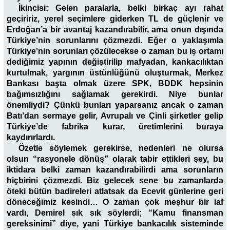
İkincisi: Gelen paralarla, belki birkaç ayı rahat
geçiririz, yerel seçimlere giderken TL de güçlenir ve
Erdoğan’a bir avantaj kazandırabilir, ama onun dışında
Türkiye’nin sorunlarını çözmezdi. Eğer o yaklaşımla
Türkiye’nin sorunları çözülecekse o zaman bu iş ortamı
dediğimiz yapının değiştirilip mafyadan, kankacılıktan
kurtulmak, yargının üstünlüğünü oluşturmak, Merkez
Bankası başta olmak üzere SPK, BDDK hepsinin
bağımsızlığını sağlamak gerekirdi. Niye bunlar
önemliydi? Çünkü bunları yaparsanız ancak o zaman
Batı’dan sermaye gelir, Avrupalı ve Çinli şirketler gelip
Türkiye’de fabrika kurar, üretimlerini buraya
kaydırırlardı.
Özetle söylemek gerekirse, nedenleri ne olursa
olsun “rasyonele dönüş” olarak tabir ettikleri şey, bu
iktidara belki zaman kazandırabilirdi ama sorunların
hiçbirini çözmezdi. Biz gelecek sene bu zamanlarda
öteki bütün badireleri atlatsak da Ecevit günlerine geri
döneceğimiz kesindi… O zaman çok meşhur bir laf
vardı, Demirel sık sık söylerdi; “Kamu finansman
gereksinimi” diye, yani Türkiye bankacılık sisteminde