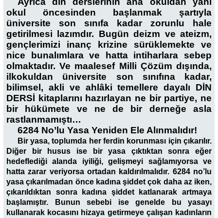
Ayrıca din derslerinin ana okuldan yani
okul öncesinden başlanmak şartıyla
üniversite son sınıfa kadar zorunlu hale
getirilmesi lazımdır. Bugün deizm ve ateizm,
gençlerimizi inanç krizine sürüklemekte ve
nice bunalımlara ve hatta intiharlara sebep
olmaktadır. Ve maalesef Milli Çözüm dışında,
ilkokuldan üniversite son sınıfına kadar,
bilimsel, akli ve ahlâki temellere dayalı DİN
DERSİ kitaplarını hazırlayan ne bir partiye, ne
bir hükümete ve ne de bir derneğe asla
rastlanmamıştı…
6284 No’lu Yasa Yeniden Ele Alınmalıdır!
Bir yasa, toplumda her ferdin korunması için çıkarılır.
Diğer bir husus ise bir yasa çıktıktan sonra eğer
hedeflediği alanda iyiliği, gelişmeyi sağlamıyorsa ve
hatta zarar veriyorsa ortadan kaldırılmalıdır. 6284 no’lu
yasa çıkarılmadan önce kadına şiddet çok daha az iken,
çıkarıldıktan sonra kadına şiddet katlanarak artmaya
başlamıştır. Bunun sebebi ise genelde bu yasayı
kullanarak kocasını hizaya getirmeye çalışan kadınların