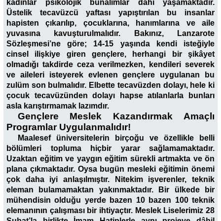
kadınlar psikolojik bunalımlar dahi yaşamaktadır.
Üstelik tecavüzcü yaftası yapıştırılan bu insanlar
hapisten çıkarılıp, çocuklarına, hanımlarına ve aile
yuvasına kavuşturulmalıdır. Bakınız, Lanzarote
Sözleşmesi’ne göre; 14-15 yaşında kendi isteğiyle
cinsel ilişkiye giren gençlere, herhangi bir şikâyet
olmadığı takdirde ceza verilmezken, kendileri severek
ve aileleri isteyerek evlenen gençlere uygulanan bu
zulüm son bulmalıdır. Elbette tecavüzden dolayı, hele ki
çocuk tecavüzünden dolayı hapse atılanlarla bunları
asla karıştırmamak lazımdır.
Gençlere Meslek Kazandırmak Amaçlı
Programlar Uygulanmalıdır!
Maalesef üniversitelerin birçoğu ve özellikle belli
bölümleri topluma hiçbir yarar sağlamamaktadır.
Uzaktan eğitim ve yaygın eğitim sürekli artmakta ve ön
plana çıkmaktadır. Oysa bugün mesleki eğitimin önemi
çok daha iyi anlaşılmıştır. Nitekim işverenler, teknik
eleman bulamamaktan yakınmaktadır. Bir ülkede bir
mühendisin olduğu yerde bazen 10 bazen 100 teknik
elemanının çalışması bir ihtiyaçtır. Meslek Liselerimiz 28
Şubat’la birlikte İmam Hatiplerle aynı projeye dâhil