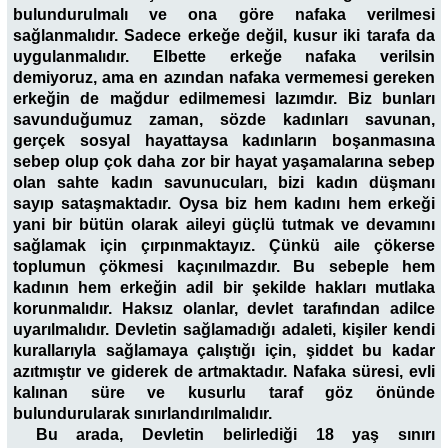
bulundurulmalı ve ona göre nafaka verilmesi
sağlanmalıdır. Sadece erkeğe değil, kusur iki tarafa da
uygulanmalıdır. Elbette erkeğe nafaka verilsin
demiyoruz, ama en azından nafaka vermemesi gereken
erkeğin de mağdur edilmemesi lazımdır. Biz bunları
savunduğumuz zaman, sözde kadınları savunan,
gerçek sosyal hayattaysa kadınların boşanmasına
sebep olup çok daha zor bir hayat yaşamalarına sebep
olan sahte kadın savunucuları, bizi kadın düşmanı
sayıp sataşmaktadır. Oysa biz hem kadını hem erkeği
yani bir bütün olarak aileyi güçlü tutmak ve devamını
sağlamak için çırpınmaktayız. Çünkü aile çökerse
toplumun çökmesi kaçınılmazdır. Bu sebeple hem
kadının hem erkeğin adil bir şekilde hakları mutlaka
korunmalıdır. Haksız olanlar, devlet tarafından adilce
uyarılmalıdır. Devletin sağlamadığı adaleti, kişiler kendi
kurallarıyla sağlamaya çalıştığı için, şiddet bu kadar
azıtmıştır ve giderek de artmaktadır. Nafaka süresi, evli
kalınan süre ve kusurlu taraf göz önünde
bulundurularak sınırlandırılmalıdır.
Bu arada, Devletin belirlediği 18 yaş sınırı