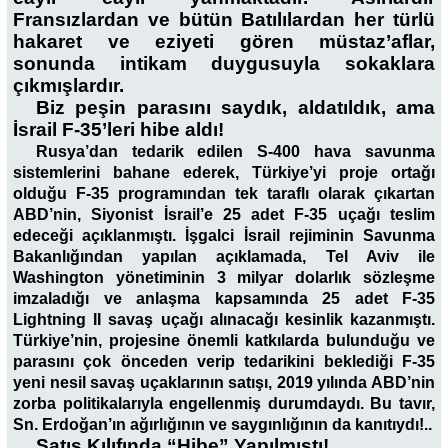
Fransızlardan ve bütün Batılılardan her türlü
hakaret ve eziyeti gören müstaz’aflar,
sonunda intikam duygusuyla sokaklara
çıkmışlardır.
Biz peşin parasını saydık, aldatıldık, ama
İsrail F-35’leri hibe aldı!
Rusya’dan tedarik edilen S-400 hava savunma
sistemlerini bahane ederek, Türkiye’yi proje ortağı
olduğu F-35 programından tek taraflı olarak çıkartan
ABD’nin, Siyonist İsrail’e 25 adet F-35 uçağı teslim
edeceği açıklanmıştı. İşgalci İsrail rejiminin Savunma
Bakanlığından yapılan açıklamada, Tel Aviv ile
Washington yönetiminin 3 milyar dolarlık sözleşme
imzaladığı ve anlaşma kapsamında 25 adet F-35
Lightning II savaş uçağı alınacağı kesinlik kazanmıştı.
Türkiye’nin, projesine önemli katkılarda bulunduğu ve
parasını çok önceden verip tedarikini beklediği F-35
yeni nesil savaş uçaklarının satışı, 2019 yılında ABD’nin
zorba politikalarıyla engellenmiş durumdaydı. Bu tavır,
Sn. Erdoğan’ın ağırlığının ve saygınlığının da kanıtıydı!..
Satış Kılıfında “Hibe” Yapılmıştı!