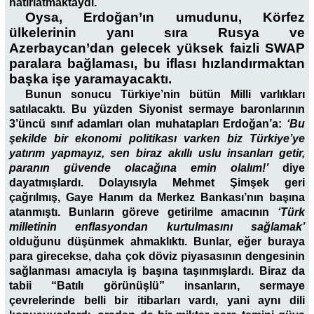
hatırlatmaktaydı.
Oysa, Erdoğan’ın umudunu, Körfez
ülkelerinin yanı sıra Rusya ve
Azerbaycan’dan gelecek yüksek faizli SWAP
paralara bağlaması, bu iflası hızlandırmaktan
başka işe yaramayacaktı.
Bunun sonucu Türkiye’nin bütün Milli varlıkları
satılacaktı. Bu yüzden Siyonist sermaye baronlarının
3’üncü sınıf adamları olan muhatapları Erdoğan’a:
‘Bu
şekilde bir ekonomi politikası varken biz Türkiye’ye
yatırım yapmayız, sen biraz akıllı uslu insanları getir,
paranın güvende olacağına emin olalım!’
diye
dayatmışlardı. Dolayısıyla Mehmet Şimşek geri
çağrılmış, Gaye Hanım da Merkez Bankası’nın başına
atanmıştı. Bunların göreve getirilme amacının
‘Türk
milletinin enflasyondan kurtulmasını sağlamak’
olduğunu düşünmek ahmaklıktı. Bunlar, eğer buraya
para girecekse, daha çok döviz piyasasının dengesinin
sağlanması amacıyla iş başına taşınmışlardı. Biraz da
tabii “Batılı görünüşlü” insanların, sermaye
çevrelerinde belli bir itibarları vardı, yani aynı dili