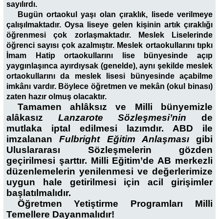
sayılırdı.
Bugün ortaokul yaşı olan çıraklık, lisede verilmeye
çalışılmaktadır. Oysa liseye gelen kişinin artık çıraklığı
öğrenmesi çok zorlaşmaktadır. Meslek Liselerinde
öğrenci sayısı çok azalmıştır. Meslek ortaokullarını tıpkı
İmam Hatip ortaokullarını lise bünyesinde açıp
yaygınlaşınca ayırdıysak (genelde), aynı şekilde meslek
ortaokullarını da meslek lisesi bünyesinde açabilme
imkânı vardır. Böylece öğretmen ve mekân (okul binası)
zaten hazır olmuş olacaktır.
Tamamen ahlâksız ve Milli bünyemizle
alâkasız
Lanzarote Sözleşmesi’nin
de
mutlaka iptal edilmesi lazımdır. ABD ile
imzalanan
Fulbright Eğitim Anlaşması
gibi
Uluslararası Sözleşmelerin gözden
geçirilmesi şarttır. Milli Eğitim’de AB merkezli
düzenlemelerin yenilenmesi ve değerlerimize
uygun hale getirilmesi için acil girişimler
başlatılmalıdır.
Öğretmen Yetiştirme Programları Milli
Temellere Dayanmalıdır!