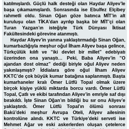
katılmışlardı. Güçlü halk desteği olan Haydar Aliyev’le
başa çıkamamışlardı. Sonrasında ise Ebulfez Elçibey
rahmetli oldu. Sinan Oğan göze batınca MİT’in alt
kuruluşu olan TİKA’dan ayrılıp başka bir MİT’çi olan
Turan Yazgan’ın isteğiyle Türk Dünyası İktisat
Fakültesindeki görevine atanmıştı.
Haydar Aliyev’in yanına yaklaştırmadığı Sinan Oğan,
kumarbazlığıyla meşhur oğul İlham Aliyev başa gelince,
Türkçülük kılıfı ve “iki devlet bir millet” edebiyatı
üzerinden ona yanaştı… Peki, Baba Aliyev’in “O
ajandan dost olmaz” dediği biriyle oğul Aliyev neden
yakınlaşmıştı? İddialara göre oğul İlham Aliyev
KKTC’de çok büyük kumar batağına saplanmıştı. Başta
kumarhaneler kralı Ömer Lütfü Topal olmak üzere
birçok kişiye yüklü miktarda borcu vardı. Ömer Lütfü
Topal, Çatlı ve ekibi tarafından Aliyev’in emriyle saf dışı
bırakıldı. İşte Sinan Oğan’ın bildiği bu sır onu Aliyev’e
yaklaştırdı. Ömer Lütfü Topal’ın ölümü sonrası
Bakü’deki meşhur Avrupa Oteli, Aliyev ailesinin
kontrolüne alındı. KKTC ve Türkiye’deki serveti ise
Mehmet Ağar ve eski askerlerden oluşan çetelerce