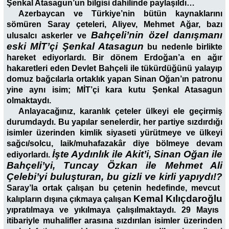
Şenkal Atasagun’un bilgisi dahilinde paylaşıldı…
Azerbaycan ve Türkiye’nin bütün kaynaklarını
sömüren Saray çeteleri, Aliyev, Mehmet Ağar, bazı
Bahçeli’nin özel danışmanı
ulusalcı askerler ve
eski MİT’çi Şenkal Atasagun
bu nedenle birlikte
hareket ediyorlardı. Bir dönem Erdoğan’a en ağır
hakaretleri eden Devlet Bahçeli ile tükürdüğünü yalayıp
domuz bağcılarla ortaklık yapan Sinan Oğan’ın patronu
yine aynı isim; MİT’çi kara kutu Şenkal Atasagun
olmaktaydı.
Anlayacağınız, karanlık çeteler ülkeyi ele geçirmiş
durumdaydı. Bu yapılar senelerdir, her partiye sızdırdığı
isimler üzerinden kimlik siyaseti yürütmeye ve ülkeyi
sağcı/solcu, laik/muhafazakâr diye bölmeye devam
İşte Aydınlık ile Akit’i, Sinan Oğan ile
ediyorlardı.
Bahçeli’yi, Tuncay Özkan ile Mehmet Ali
Çelebi’yi buluşturan, bu gizli ve kirli yapıydı!?
Saray’la ortak çalışan bu çetenin hedefinde, mevcut
Kemal Kılıçdaroğlu
kalıpların dışına çıkmaya çalışan
yıpratılmaya ve yıkılmaya çalışılmaktaydı. 29 Mayıs
itibariyle muhalifler arasına sızdırılan isimler üzerinden