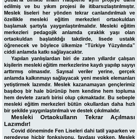
edilmiş ve bu yıkım projesi ile itibarsızlaştırılmıştır.
Meslek liseleri her yönden tekrar canlandırılmalı ve
özellikle mesleki eğitim merkezleri ortaokuldan
başlamak şartıyla yaygınlaştırılmalıdır. Mesleki eğitim
merkezleri pedagojik anlamda çıraklık yaşı olan
ortaokuldan başlatıldığı takdirde, lisede ustalık
öğrenecek ve böylece ülkemize “Türkiye Yüzyılında”
ciddi anlamda katkı sağlayacaktır.
Yapılan yanlışlardan biri de zaten yıllardır çalışan
kişilerin mesleki eğitim merkezlerine kaydı yapılıp sayıyı
arttırmış olmasıdır. Sayısal veriler yerine, gerçek
anlamda kalkınmayı sağlayacak yeni meslek elemanları
yetiştirmek lazımdır. Meslek kazanamayan gençlerimiz
başıboş bir hale bürünüp hem kendine hem topluma
hem devlete zararlı birisi olup çıkmaktadır. Bu sebeple
mesleki eğitim merkezleri bütün okullardan daha hızlı
bir şekilde yaygınlaştırılmalı ve destek çıkılmalıdır.
Mesleki Ortaokulların Tekrar Açılması
Lazımdır!
Covid döneminde Fen Liseleri dahi tatil yaparken ve
neredeyse hiçbir fonksiyonu, faydası yokken, Meslek