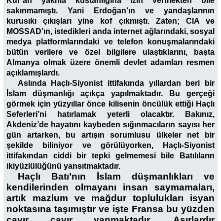
Kur’an yakma küstahlığına izin vermekten bile
sakınmamıştı. Yani Erdoğan’ın ve yandaşlarının
kurusıkı çıkışları yine kof çıkmıştı. Zaten; CIA ve
MOSSAD’ın, istedikleri anda internet ağlarındaki, sosyal
medya platformlarındaki ve telefon konuşmalarındaki
bütün verilere ve özel bilgilere ulaştıklarını, başta
Almanya olmak üzere önemli devlet adamları resmen
açıklamışlardı.
Aslında Haçlı-Siyonist ittifakında yıllardan beri bir
İslam düşmanlığı açıkça yapılmaktadır. Bu gerçeği
görmek için yüzyıllar önce kilisenin öncülük ettiği Haçlı
Seferleri’ni hatırlamak yeterli olacaktır. Bakınız,
Akdeniz’de hayatını kaybeden sığınmacıların sayısı her
gün artarken, bu artışın sorumlusu ülkeler net bir
şekilde biliniyor ve görülüyorken, Haçlı-Siyonist
ittifakından ciddi bir tepki gelmemesi bile Batılıların
ikiyüzlülüğünü yansıtmaktadır.
Haçlı Batı’nın İslam düşmanlıkları ve
kendilerinden olmayanı insan saymamaları,
artık mazlum ve mağdur toplulukları isyan
noktasına taşımıştır ve işte Fransa bu yüzden
cayır cayır yanmaktadır. Asırlardır