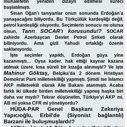
muhalefetin yeniden dizayn edilmesi süreci
başlatılmıştı.
Sinan Oğan’ı tanıyanlar onun sonunda Erdoğan’a
yanaşacağını biliyordu. Bu Türkçülük kardeşliği değil,
petrol kardeşliği oluyordu. Seçimlerin sonucu ne olursa
Tanrı SOCAR’ı korusundu!?
olsun,
SOCAR
zahirde Azerbaycan Devlet Petrol Şirketi olarak
biliniyordu. Ama gizli Yahudi ortaklığı özenle
saklanıyordu.
İşte seçimler yapıldı, Erdoğan güya yine
kazanmıştı… Oysa kader, hak ettiği kaynar kazana
atılmak üzere, kısa süreli bir kızağa alınmıştı!? Ve işte
Mahinur Göktaş,
Belçika’da 2 dönem Hristiyan
Demokrat Parti milletvekilliği yapmıştı. Şimdi ise İslamcı
AKP milletvekili olarak Aile Bakanı atanmıştı. Acaba
farklı iki ülkede birden milletvekilliği yapmış başka biri
daha var mıydı? Tekrar düşünelim, Türkiye’yi AKP mi,
AB mi yoksa CFR mi yönetiyordu?
HÜDA-PAR Genel Başkanı Zekeriya
Yapıcıoğlu, Erbil’de (Siyonist bağlantılı)
Barzani ile buluşmuşlardı!?