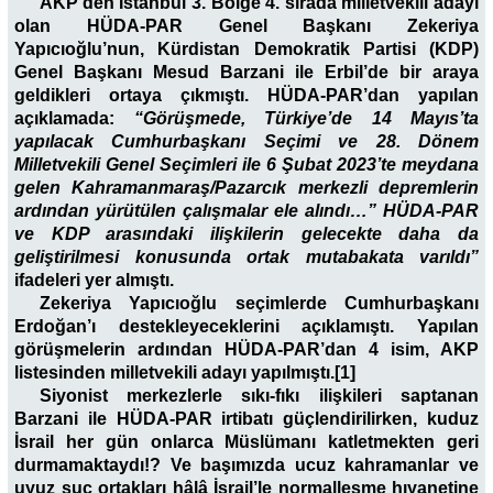
AKP’den İstanbul 3. Bölge 4. sırada milletvekili adayı
olan HÜDA-PAR Genel Başkanı Zekeriya
Yapıcıoğlu’nun, Kürdistan Demokratik Partisi (KDP)
Genel Başkanı Mesud Barzani ile Erbil’de bir araya
geldikleri ortaya çıkmıştı. HÜDA-PAR’dan yapılan
açıklamada:
“Görüşmede, Türkiye’de 14 Mayıs’ta
yapılacak Cumhurbaşkanı Seçimi ve 28. Dönem
Milletvekili Genel Seçimleri ile 6 Şubat 2023’te meydana
gelen Kahramanmaraş/Pazarcık merkezli depremlerin
ardından yürütülen çalışmalar ele alındı…” HÜDA-PAR
ve KDP arasındaki ilişkilerin gelecekte daha da
geliştirilmesi konusunda ortak mutabakata varıldı”
ifadeleri yer almıştı.
Zekeriya Yapıcıoğlu seçimlerde Cumhurbaşkanı
Erdoğan’ı destekleyeceklerini açıklamıştı. Yapılan
görüşmelerin ardından HÜDA-PAR’dan 4 isim, AKP
listesinden milletvekili adayı yapılmıştı.[1]
Siyonist merkezlerle sıkı-fıkı ilişkileri saptanan
Barzani ile HÜDA-PAR irtibatı güçlendirilirken, kuduz
İsrail her gün onlarca Müslümanı katletmekten geri
durmamaktaydı!? Ve başımızda ucuz kahramanlar ve
uyuz suç ortakları hâlâ İsrail’le normalleşme hıyanetine