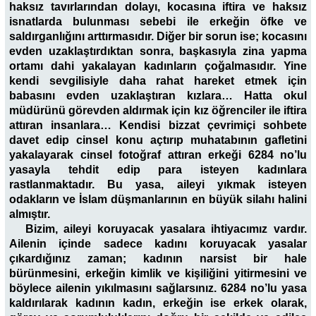
haksız tavırlarından dolayı, kocasına iftira ve haksız
isnatlarda bulunması sebebi ile erkeğin öfke ve
saldırganlığını arttırmasıdır. Diğer bir sorun ise; kocasını
evden uzaklaştırdıktan sonra, başkasıyla zina yapma
ortamı dahi yakalayan kadınların çoğalmasıdır. Yine
kendi sevgilisiyle daha rahat hareket etmek için
babasını evden uzaklaştıran kızlara… Hatta okul
müdürünü görevden aldırmak için kız öğrenciler ile iftira
attıran insanlara… Kendisi bizzat çevrimiçi sohbete
davet edip cinsel konu açtırıp muhatabının gafletini
yakalayarak cinsel fotoğraf attıran erkeği 6284 no’lu
yasayla tehdit edip para isteyen kadınlara
rastlanmaktadır. Bu yasa, aileyi yıkmak isteyen
odakların ve İslam düşmanlarının en büyük silahı halini
almıştır.
Bizim, aileyi koruyacak yasalara ihtiyacımız vardır.
Ailenin içinde sadece kadını koruyacak yasalar
çıkardığınız zaman; kadının narsist bir hale
bürünmesini, erkeğin kimlik ve kişiliğini yitirmesini ve
böylece ailenin yıkılmasını sağlarsınız. 6284 no’lu yasa
kaldırılarak kadının kadın, erkeğin ise erkek olarak,