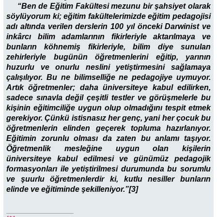
“Ben de Eğitim Fakültesi mezunu bir şahsiyet olarak
söylüyorum ki; eğitim fakültelerimizde eğitim pedagojisi
adı altında verilen derslerin 100 yıl önceki Darwinist ve
inkârcı bilim adamlarının fikirleriyle aktarılmaya ve
bunların köhnemiş fikirleriyle, bilim diye sunulan
zehirleriyle bugünün öğretmenlerini eğitip, yarının
huzurlu ve onurlu neslini yetiştirmesini sağlamaya
çalışılıyor. Bu ne bilimselliğe ne pedagojiye uymuyor.
Artık öğretmenler; daha üniversiteye kabul edilirken,
sadece sınavla değil çeşitli testler ve görüşmelerle bu
kişinin eğitimciliğe uygun olup olmadığını tespit etmek
gerekiyor. Çünkü istisnasız her genç, yani her çocuk bu
öğretmenlerin elinden geçerek topluma hazırlanıyor.
Eğitimin zorunlu olması da zaten bu anlamı taşıyor.
Öğretmenlik mesleğine uygun olan kişilerin
üniversiteye kabul edilmesi ve günümüz pedagojik
formasyonları ile yetiştirilmesi durumunda bu sorumlu
ve şuurlu öğretmenlerdir ki, kutlu nesiller bunların
elinde ve eğitiminde şekilleniyor.”[3]