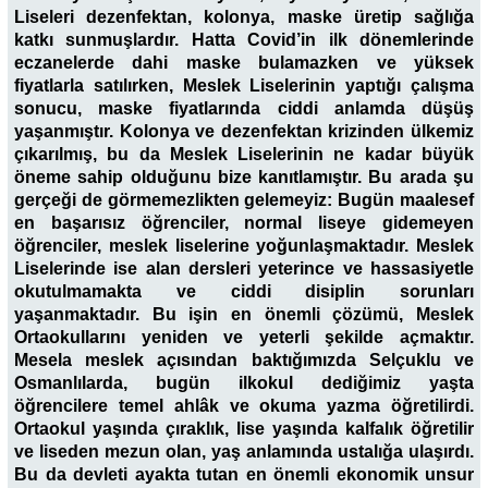
Liseleri dezenfektan, kolonya, maske üretip sağlığa
katkı sunmuşlardır. Hatta Covid’in ilk dönemlerinde
eczanelerde dahi maske bulamazken ve yüksek
fiyatlarla satılırken, Meslek Liselerinin yaptığı çalışma
sonucu, maske fiyatlarında ciddi anlamda düşüş
yaşanmıştır. Kolonya ve dezenfektan krizinden ülkemiz
çıkarılmış, bu da Meslek Liselerinin ne kadar büyük
öneme sahip olduğunu bize kanıtlamıştır. Bu arada şu
gerçeği de görmemezlikten gelemeyiz: Bugün maalesef
en başarısız öğrenciler, normal liseye gidemeyen
öğrenciler, meslek liselerine yoğunlaşmaktadır. Meslek
Liselerinde ise alan dersleri yeterince ve hassasiyetle
okutulmamakta ve ciddi disiplin sorunları
yaşanmaktadır. Bu işin en önemli çözümü, Meslek
Ortaokullarını yeniden ve yeterli şekilde açmaktır.
Mesela meslek açısından baktığımızda Selçuklu ve
Osmanlılarda, bugün ilkokul dediğimiz yaşta
öğrencilere temel ahlâk ve okuma yazma öğretilirdi.
Ortaokul yaşında çıraklık, lise yaşında kalfalık öğretilir
ve liseden mezun olan, yaş anlamında ustalığa ulaşırdı.
Bu da devleti ayakta tutan en önemli ekonomik unsur