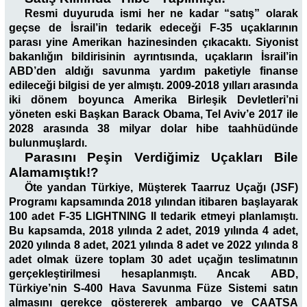
Resmi duyuruda ismi her ne kadar “satış” olarak
geçse de İsrail’in tedarik edeceği F-35 uçaklarının
parası yine Amerikan hazinesinden çıkacaktı. Siyonist
bakanlığın bildirisinin ayrıntısında, uçakların İsrail’in
ABD’den aldığı savunma yardım paketiyle finanse
edileceği bilgisi de yer almıştı. 2009-2018 yılları arasında
iki dönem boyunca Amerika Birleşik Devletleri’ni
yöneten eski Başkan Barack Obama, Tel Aviv’e 2017 ile
2028 arasında 38 milyar dolar hibe taahhüdünde
bulunmuşlardı.
Parasını Peşin Verdiğimiz Uçakları Bile
Alamamıştık!?
Öte yandan Türkiye, Müşterek Taarruz Uçağı (JSF)
Programı kapsamında 2018 yılından itibaren başlayarak
100 adet F-35 LIGHTNING II tedarik etmeyi planlamıştı.
Bu kapsamda, 2018 yılında 2 adet, 2019 yılında 4 adet,
2020 yılında 8 adet, 2021 yılında 8 adet ve 2022 yılında 8
adet olmak üzere toplam 30 adet uçağın teslimatının
gerçekleştirilmesi hesaplanmıştı. Ancak ABD,
Türkiye’nin S-400 Hava Savunma Füze Sistemi satın
almasını gerekçe göstererek ambargo ve CAATSA