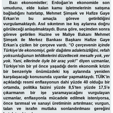
Bazı ekonomistler; Erdoğan’ın ekonomide son
umudunu, elde kalan kamu işletmelerinin satışına
bağladığını hatırlatıp, Mehmet Şimşek ve Hafize Gaye
Erkan’ın bu amaçla göreve getirildiğini
vurgulamaktaydı. Asıl sıkıntının ise kış aylarına doğru
görüleceği anlaşılmaktaydı. Buna göre, seçimden sonra
göreve getirilen Hazine ve Maliye Bakanı Mehmet
Şimşek ile Merkez Bankası Başkanı Hafize Gaye
Erkan’a çizilen bir çerçeve vardı.
“O çerçevenin içinde
Türkiye’de ekonomiyi, gelir dağılımı adaletsizliğini, refah
yoksunluğunun tehlikelerini düzeltecek mesafe yok, yer
yok. Yani, ellerinde öyle bir araç yok!”
diyen uzmanlar,
Türkiye’nin bir yıl önce yaşadığı derin ekonomik krizin
bir benzeriyle önümüzdeki kış aylarında yeniden
karşılaşacağı konusunda uyarılar yapmaktaydı. TÜİK’in
açıkladığı resmi enflasyonun dahi yüzde 40 olduğu bir
ortamda, politika faizini yüzde 8,5’ten yüzde 17,5’e
çıkarmanın bir işe yaramayacağını vurgulayan
uzmanlar, enflasyonla mücadele edilmek isteniyorsa,
önce tarımsal ve sanayi üretiminin artırılması; vurgun,
talan ve israfın mutlaka sonlandırılması gereğini