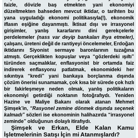
faizle, dövizle baş etmekten yani ekonomiyi
düzeltmekten bahseden mevcut iktidar, o tarihten bu
yana uyguladığı ekonomi politikasıyla(!), ekonomik
iflasın eşiğine dayanmıştı. İktisat dışı ve irrasyonel
girişimler, yanlış kararlarını dini gerekçelerle
perdelemeler
(nass var deyip bankaları ihya etmeler)
,
çalışanı, üreteni değil de rantiyeyi öncelemeler, Erdoğan
iktidarını Siyonist sermaye baronlarının tuzağına
atmıştı. Gerçeklikten kopuşlar veya “gözlerdeki ışıltı”
türünden saçmalıklar, enflasyonist bir ortamda faiz
indirerek enflasyonu patlatmak, ekonomideki her
sıkıntıya “kredi” yani bankaya borçlanma dışında
çözüm önerisi sunamamak, çok kısa bir sürede çok hızlı
bir fakirleşmeye neden olmak, yanlış politikaların
ekonomiyi getirdiği noktanın fotoğrafıydı. Yeniden
Hazine ve Maliye Bakanı olarak atanan Mehmet
Şimşek’in,
“Rasyonel zemine dönmek dışında seçenek
kalmadı”
sözleri ise ekonominin halihazırda “irrasyonel
zeminde” olduğunun dolaylı itirafıydı.
Şimşek ve Erkan, Elde Kalan Kamu
İşletmelerinin Satışı İçin mi Atanmışlardı?