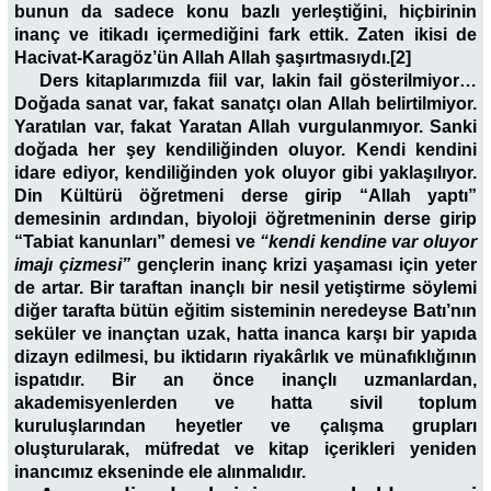
bunun da sadece konu bazlı yerleştiğini, hiçbirinin
inanç ve itikadı içermediğini fark ettik. Zaten ikisi de
Hacivat-Karagöz’ün Allah Allah şaşırtmasıydı.[2]
Ders kitaplarımızda fiil var, lakin fail gösterilmiyor…
Doğada sanat var, fakat sanatçı olan Allah belirtilmiyor.
Yaratılan var, fakat Yaratan Allah vurgulanmıyor. Sanki
doğada her şey kendiliğinden oluyor. Kendi kendini
idare ediyor, kendiliğinden yok oluyor gibi yaklaşılıyor.
Din Kültürü öğretmeni derse girip “Allah yaptı”
demesinin ardından, biyoloji öğretmeninin derse girip
“Tabiat kanunları” demesi ve
“kendi kendine var oluyor
imajı çizmesi”
gençlerin inanç krizi yaşaması için yeter
de artar. Bir taraftan inançlı bir nesil yetiştirme söylemi
diğer tarafta bütün eğitim sisteminin neredeyse Batı’nın
seküler ve inançtan uzak, hatta inanca karşı bir yapıda
dizayn edilmesi, bu iktidarın riyakârlık ve münafıklığının
ispatıdır. Bir an önce inançlı uzmanlardan,
akademisyenlerden ve hatta sivil toplum
kuruluşlarından heyetler ve çalışma grupları
oluşturularak, müfredat ve kitap içerikleri yeniden
inancımız ekseninde ele alınmalıdır.