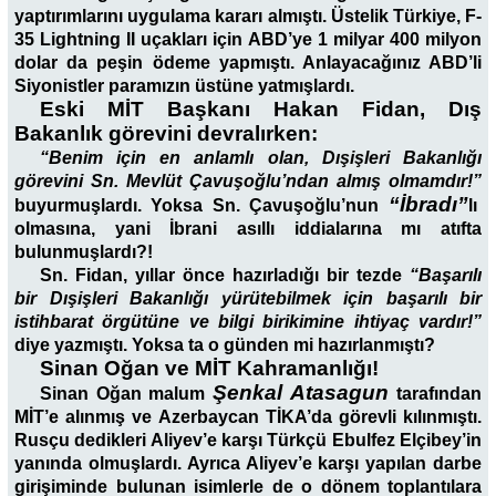
yaptırımlarını uygulama kararı almıştı. Üstelik Türkiye, F-
35 Lightning II uçakları için ABD’ye 1 milyar 400 milyon
dolar da peşin ödeme yapmıştı. Anlayacağınız ABD’li
Siyonistler paramızın üstüne yatmışlardı.
Eski MİT Başkanı Hakan Fidan, Dış
Bakanlık görevini devralırken:
“Benim için en anlamlı olan, Dışişleri Bakanlığı
görevini Sn. Mevlüt Çavuşoğlu’ndan almış olmamdır!”
“İbradı”
buyurmuşlardı. Yoksa Sn. Çavuşoğlu’nun
lı
olmasına, yani İbrani asıllı iddialarına mı atıfta
bulunmuşlardı?!
Sn. Fidan, yıllar önce hazırladığı bir tezde
“Başarılı
bir Dışişleri Bakanlığı yürütebilmek için başarılı bir
istihbarat örgütüne ve bilgi birikimine ihtiyaç vardır!”
diye yazmıştı. Yoksa ta o günden mi hazırlanmıştı?
Sinan Oğan ve MİT Kahramanlığı!
Şenkal Atasagun
Sinan Oğan malum
tarafından
MİT’e alınmış ve Azerbaycan TİKA’da görevli kılınmıştı.
Rusçu dedikleri Aliyev’e karşı Türkçü Ebulfez Elçibey’in
yanında olmuşlardı. Ayrıca Aliyev’e karşı yapılan darbe
girişiminde bulunan isimlerle de o dönem toplantılara