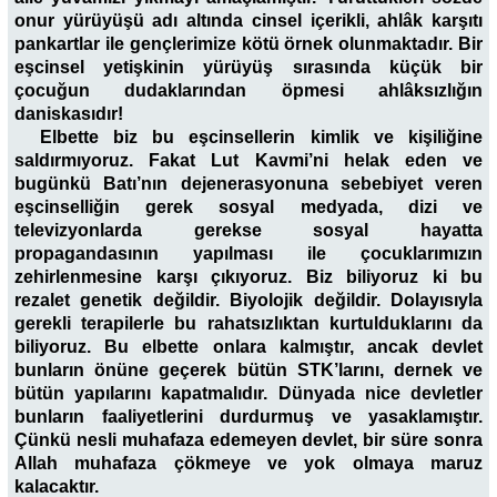
onur yürüyüşü adı altında cinsel içerikli, ahlâk karşıtı
pankartlar ile gençlerimize kötü örnek olunmaktadır. Bir
eşcinsel yetişkinin yürüyüş sırasında küçük bir
çocuğun dudaklarından öpmesi ahlâksızlığın
daniskasıdır!
Elbette biz bu eşcinsellerin kimlik ve kişiliğine
saldırmıyoruz. Fakat Lut Kavmi’ni helak eden ve
bugünkü Batı’nın dejenerasyonuna sebebiyet veren
eşcinselliğin gerek sosyal medyada, dizi ve
televizyonlarda gerekse sosyal hayatta
propagandasının yapılması ile çocuklarımızın
zehirlenmesine karşı çıkıyoruz. Biz biliyoruz ki bu
rezalet genetik değildir. Biyolojik değildir. Dolayısıyla
gerekli terapilerle bu rahatsızlıktan kurtulduklarını da
biliyoruz. Bu elbette onlara kalmıştır, ancak devlet
bunların önüne geçerek bütün STK’larını, dernek ve
bütün yapılarını kapatmalıdır. Dünyada nice devletler
bunların faaliyetlerini durdurmuş ve yasaklamıştır.
Çünkü nesli muhafaza edemeyen devlet, bir süre sonra
Allah muhafaza çökmeye ve yok olmaya maruz
kalacaktır.