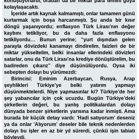
konuşuyorlardı, oradan da bir miktar para temini güya
kolaylaşacaktı.
İçeride artık kaynak kalmamıştı, onlar tamamen günü
kurtarmak için boşa harcanmıştı. Şu anda bir kısır
döngü yaşanıyordu; enflasyon Türk Lirası’nın değer
kaybını tetikliyor, bu da daha fazla enflasyonu
tetikliyordu… Bunun yerine; “yurt dışından gelen
parayla dövizdeki kanamayı dindirelim, faizleri de bir
miktar yükseltelim, belki insanlar ellerindeki dövizleri
satarlar, onu da Türk Lirası’na krediye dönüştürelim, bu
badireden çıkarız” diye düşünülüyordu. Oysa iki
sebepten dolayı bu yürümezdi:
Birincisi: Eminim Azerbaycan, Rusya, Arap
şeyhlikleri Türkiye’ye belki yatırım yapmayı
düşünmektelerdi. Niye yapmasınlar ki? Türkiye’de her
şey yabancılar için çok ucuzdu. Bugün Türkiye’deki
şirketlerin değeri, bu yanlış politikalardan dolayı
dünyada benzer şirketlerin yarısına kadar inmişti. Ama
burada bir küçük detay vardı: ‘Hadi satıyorum’ deseniz
ya da onlar ‘Alıyorum’ deseler bile teknik nedenlerden
dolayı bu işler en az bir yıl sürerdi, çünkü işin tabiatı
böyleydi.