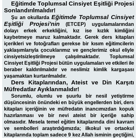
Eğitimde Toplumsal Cinsiyet Eşitliği Projesi
Sonlandırılmalıdır!
Eğitimde Toplumsal Cinsiyet
Şu an okullarda
Eşitliği Projesi’nin
(ETCEP) uygulamalarından
dolayı erkek erkekliğini, kız ise kızlık kimliğini
kaybetmeye maruz kalmaktadır. Gerek ders kitapları
içerikleri ve fotoğrafları gerekse bir kısım eğitimcilerin
yaklaşımlarıyla çocuklarımız ve gençlerimiz okul eliyle
cinsiyetsizleştirilmeye çalışılmaktadır. Toplumsal
Cinsiyet Eşitliği Projesi bütün uygulamaları ve etkileri ile
beraber kaldırılmalıdır ve neslimiz kimlik kargaşası
yaşamaktan kurtarılmalıdır.
Ders Kitaplarından, Ateist ve Din Karşıtı
Müfredatlar Ayıklanmalıdır!
Sorumlu, olumlu ve şuurlu bir nesil yetiştirme
düşüncesinin önündeki en büyük engellerden biri, ders
kitapları içeriğinin ve müfredatın inancımızdan kopuk
hazırlanması ve bir nevi ateist bir içeriğe sahip
olmasıdır. Mesela temel eğitim kitaplarında dini kavram
ve sembolleri araştırdığımızda; ilkokul ve ortaokul
kitaplarında toplam sadece 9 kez Allah isminin geçtiğini,