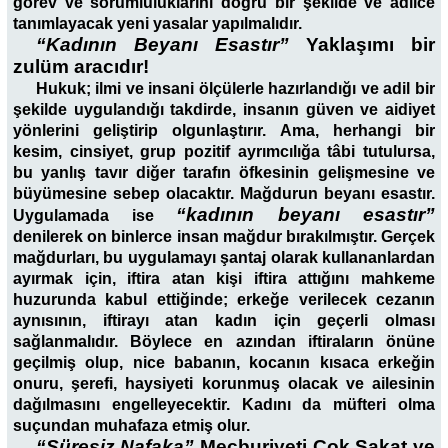
görev ve sorumluluklarını doğru bir şekilde ve adilce
tanımlayacak yeni yasalar yapılmalıdır.
“Kadının Beyanı Esastır”
Yaklaşımı bir
zulüm aracıdır!
Hukuk; ilmi ve insani ölçülerle hazırlandığı ve adil bir
şekilde uygulandığı takdirde, insanın güven ve aidiyet
yönlerini geliştirip olgunlaştırır. Ama, herhangi bir
kesim, cinsiyet, grup pozitif ayrımcılığa tâbi tutulursa,
bu yanlış tavır diğer tarafın öfkesinin gelişmesine ve
büyümesine sebep olacaktır. Mağdurun beyanı esastır.
“kadının beyanı esastır”
Uygulamada ise
denilerek on binlerce insan mağdur bırakılmıştır. Gerçek
mağdurları, bu uygulamayı şantaj olarak kullananlardan
ayırmak için, iftira atan kişi iftira attığını mahkeme
huzurunda kabul ettiğinde; erkeğe verilecek cezanın
aynısının, iftirayı atan kadın için geçerli olması
sağlanmalıdır. Böylece en azından iftiraların önüne
geçilmiş olup, nice babanın, kocanın kısaca erkeğin
onuru, şerefi, haysiyeti korunmuş olacak ve ailesinin
dağılmasını engelleyecektir. Kadını da müfteri olma
suçundan muhafaza etmiş olur.
“Süresiz Nafaka”
Mecburiyeti Çok Sakat ve