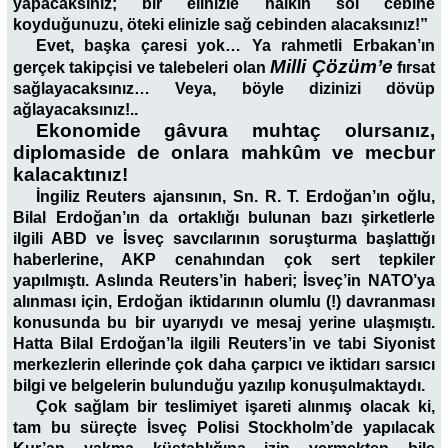
yapacaksınız; bir elinizle halkın sol cebine
koyduğunuzu, öteki elinizle sağ cebinden alacaksınız!”
Evet, başka çaresi yok… Ya rahmetli Erbakan’ın
Milli Çözüm’e
gerçek takipçisi ve talebeleri olan
fırsat
sağlayacaksınız… Veya, böyle dizinizi dövüp
ağlayacaksınız!..
Ekonomide gâvura muhtaç olursanız,
diplomaside de onlara mahkûm ve mecbur
kalacaktınız!
İngiliz Reuters ajansının, Sn. R. T. Erdoğan’ın oğlu,
Bilal Erdoğan’ın da ortaklığı bulunan bazı şirketlerle
ilgili ABD ve İsveç savcılarının soruşturma başlattığı
haberlerine, AKP cenahından çok sert tepkiler
yapılmıştı. Aslında Reuters’in haberi; İsveç’in NATO’ya
alınması için, Erdoğan iktidarının olumlu (!) davranması
konusunda bu bir uyarıydı ve mesaj yerine ulaşmıştı.
Hatta Bilal Erdoğan’la ilgili Reuters’in ve tabi Siyonist
merkezlerin ellerinde çok daha çarpıcı ve iktidarı sarsıcı
bilgi ve belgelerin bulunduğu yazılıp konuşulmaktaydı.
Çok sağlam bir teslimiyet işareti alınmış olacak ki,
tam bu süreçte İsveç Polisi Stockholm’de yapılacak