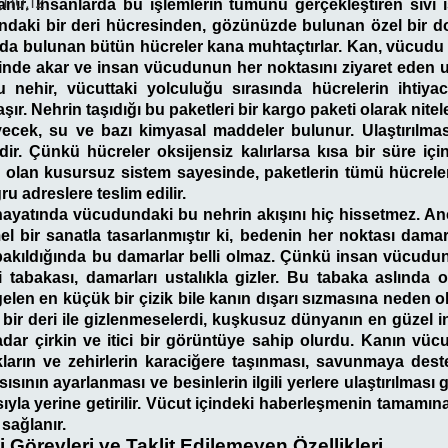
,110,12
şılanır. İnsanlarda bu işlemlerin tümünü gerçekleştiren sıvı
ndaki bir deri hücresinden, gözünüzde bulunan özel bir 
 bulunan bütün hücreler kana muhtaçtırlar. Kan, vücudu b
inde akar ve insan vücudunun her noktasını ziyaret eden 
 nehir, vücuttaki yolculuğu sırasında hücrelerin ihtiyac
aşır. Nehrin taşıdığı bu paketleri bir kargo paketi olarak nite
yecek, su ve bazı kimyasal maddeler bulunur. Ulaştırılmas
dir. Çünkü hücreler oksijensiz kalırlarsa kısa bir süre içi
 olan kusursuz sistem sayesinde, paketlerin tümü hücrel
ru adreslere teslim edilir.
hayatında vücudundaki bu nehrin akışını hiç hissetmez. A
bir sanatla tasarlanmıştır ki, bedenin her noktası damar
 bakıldığında bu damarlar belli olmaz. Çünkü insan vücud
ri tabakası, damarları ustalıkla gizler. Bu tabaka aslında o
len en küçük bir çizik bile kanın dışarı sızmasına neden ol
k bir deri ile gizlenmeselerdi, kuşkusuz dünyanın en güzel 
ar çirkin ve itici bir görüntüye sahip olurdu. Kanın vücu
ıkların ve zehirlerin karaciğere taşınması, savunmaya dest
ısısının ayarlanması ve besinlerin ilgili yerlere ulaştırılması
sıyla yerine getirilir. Vücut içindeki haberleşmenin tamamın
sağlanır.
 Görevleri ve Taklit Edilemeyen Özellikleri