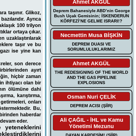
Ahmet AKGÜL
Deprem Bahanesiyle ABD’nin George
a taşınır. Glikoz,
Bush Uçak Gemisinin; İSKENDERUN
azılarıdır. Ayrıca
KÖRFEZİ’NE GELME ISRARI!?
aklaşık 100 trilyon
ıklar ortaya çıkar.
Necmettin Musa BİŞKİN
n uzaklaştırılarak
DEPREM DUASI VE
eklere taşır ve bu
SORUMLULUKLARIMIZ
 gazı ise yine kan
Ahmet AKGÜL
creler, son derece
rbirlerinden ayırt
THE REDESIGNING OF THE WORLD
eğin, hiçbir zaman
AND THE GAS PIPELINE
EXPLOSIONS
n ihtiyacı olan bir
anın ölümüne dahi
şırma, karıştırma,
Osman Nuri ÇELİK
etirmeleri, onları
DEPREM ACISI (ŞİİR)
östermektedir. Bu,
 birinden haberdar
Ali ÇAĞIL - İHL ve Kamu
 devam eder.
Yönetimi Mezunu
 yeteneklerini
kleştirdiklerini
DAYAN KARDEŞİM! (ŞİİR)