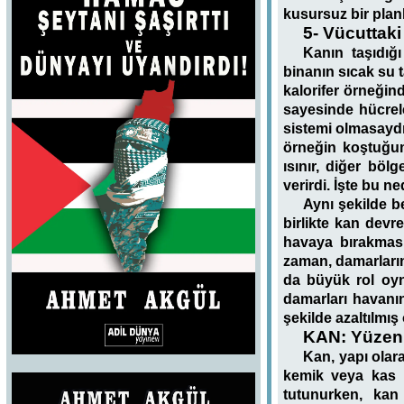
kusursuz bir plan
5- Vücuttak
Kanın taşıdığı
binanın sıcak su t
kalorifer örneğin
sayesinde hücrele
sistemi olmasaydı
örneğin koştuğum
ısınır, diğer böl
verirdi. İşte bu n
Aynı şekilde b
birlikte kan devre
havaya bırakması 
zaman, damarları
da büyük rol oyn
damarları havanı
şekilde azaltılmış
KAN: Yüzen 
Kan, yapı olar
kemik veya kas d
tutunurken, kan