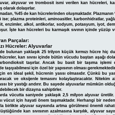
uvar, akyuvar ve trombosit ismi verilen kan hücreleri, k
 olarak dolaşırlar.
madan, %45 de kan hücrelerinden oluşmaktadır. Plazmanın 
ise; plazma proteinleri, aminoasitler, karbonhidratlar, yağl
asit, enzimler, alkol, antikorlar, sodyum, potasyum, iyot, dem
uşur. İşte kan hücreleri bu karmaşık sıvının içinde yüzüp
ran Parçalar:
ı Hücreler: Alyuvarlar
de bulunan yaklaşık 25 trilyon küçük kırmızı hücre hiç du
 hücreler, kan sıvısı içinde bütün vücudu baştan aşağı dola
rbondioksit taşırlar. Ancak bu basit bir taşıma işlemi de
e taşıyabilmesi için özel bir yapısının olması gerekmektedir
çin en ideal şekil, hücrenin yassı olmasıdır. Çünkü bu yas
ıracak ve oksijenle temasını kolaylaştıracaktır. Nitekim 
assı bir yastığı andırır. Bu sayede alyuvarlar mümkün old
ebilecek bir dizayna sahiptirler.
rda vücutta saniyede yaklaşık 2,5 milyon alyuvar üretilir.
 vücut için hayati önem taşımaktadır. Herhangi bir neden
yla birlikte alyuvar sayısında artma görülmesi önemli rahats
 düştüğünde kan sıvısının azalmasına karşılık, alyuvar sayıs