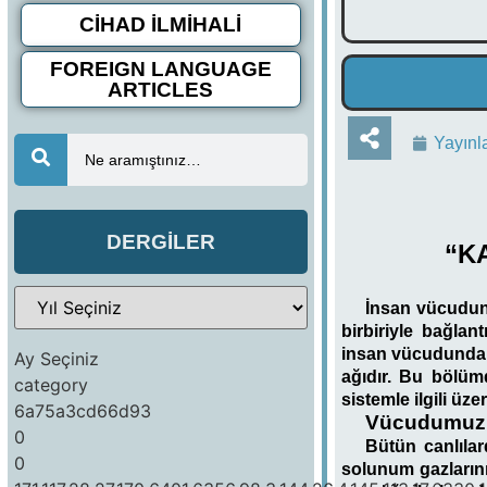
CİHAD İLMİHALİ
FOREIGN LANGUAGE
ARTICLES
Yayınl
Ne aramıştınız…
DERGİLER
“K
İnsan vücudund
birbiriyle bağlan
insan vücudunda b
Ay Seçiniz
ağıdır. Bu bölüm
category
sistemle ilgili ü
6a75a3cd66d93
Vücudumuzu
0
Bütün canlılar
0
solunum gazlarını