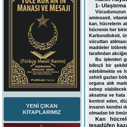
1- Ulaştırma
Vücudunuzun ih
aminoasit, vitami
kan, hücrelerin at
hücrenin her birin
Karbondioksit, ür
vücuttan atılması
maddeler böbrekle
tarafından akciğer
Bu işlemleri g
bilinçli bir şeki
edebilmekte ve ha
zehirli gazları bö
organa atık madd
sebep olabilecek 
aksatma ve hata o
kontrol eden, düz
YENİ ÇIKAN
insanın kendisi d
KİTAPLARIMIZ
olmadan bir ömür
Kan hücrel
tesadüfen kaza