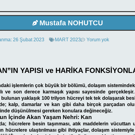
Mustafa NOHUTCU
anma:
26 Şubat 2023
MART 2023
Yorum yok
AN”IN YAPISI ve HARİKA FONKSİYONLA
aki işlemlerin çok büyük bir bölümü, dolaşım sistemindeki
tılı ve son derece karmaşık yapısı sayesinde gerçekleşir
ulunan yaklaşık 100 trilyon hücreyi tek tek dolaşarak bes
de; kalp, damarlar ve kan gibi daha birçok parçadan o
zerinde düşünülmesi gereken konulara değineceğiz.
n İçinde Akan Yaşam Nehri: Kan
da; hücrelere besin taşınması, atık maddelerin vücuttan u
n hücrelere ulaştırılması gibi ihtiyaçlar, dolaşım sistemiyl