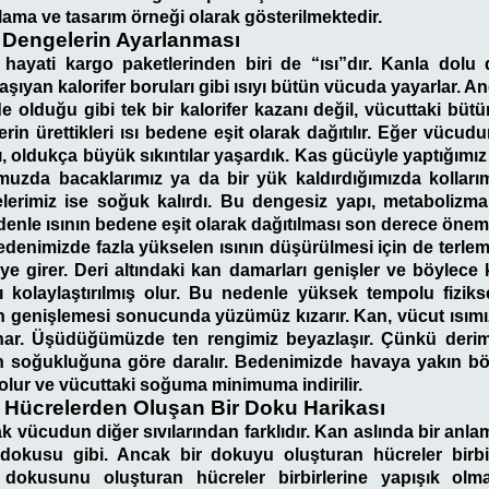
lama ve tasarım örneği olarak gösterilmektedir.
i Dengelerin Ayarlanması
 hayati kargo paketlerinden biri de “ısı”dır. Kanla dolu d
aşıyan kalorifer boruları gibi ısıyı bütün vücuda yayarlar. A
de olduğu gibi tek bir kalorifer kazanı değil, vücuttaki büt
rin ürettikleri ısı bedene eşit olarak dağıtılır. Eğer vücud
, oldukça büyük sıkıntılar yaşardık. Kas gücüyle yaptığımız
uzda bacaklarımız ya da bir yük kaldırdığımızda kollarım
gelerimiz ise soğuk kalırdı. Bu dengesiz yapı, metaboliz
edenle ısının bedene eşit olarak dağıtılması son derece öneml
edenimizde fazla yükselen ısının düşürülmesi için de terle
ye girer. Deri altındaki kan damarları genişler ve böylece k
kolaylaştırılmış olur. Bu nedenle yüksek tempolu fizikse
n genişlemesi sonucunda yüzümüz kızarır. Kan, vücut ısım
ar. Üşüdüğümüzde ten rengimiz beyazlaşır. Çünkü derimi
n soğukluğuna göre daralır. Bedenimizde havaya yakın bö
 olur ve vücuttaki soğuma minimuma indirilir.
Hücrelerden Oluşan Bir Doku Harikası
ak vücudun diğer sıvılarından farklıdır. Kan aslında bir anl
okusu gibi. Ancak bir dokuyu oluşturan hücreler birbirl
 dokusunu oluşturan hücreler birbirlerine yapışık olm