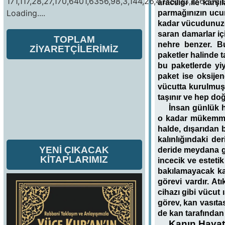
171,117,28,27,170,6401,6356,98,3,144,26,4,145,113,17,6330,1
aracılığı ile kar
Loading....
parmağınızın ucu
kadar vücudunuzda
saran damarlar iç
TOPLAM
nehre benzer. Bu
ZİYARETÇİLERİMİZ
paketler halinde t
bu paketlerde yi
paket ise oksijen
vücutta kurulmuş
taşınır ve hep doğ
İnsan günlük 
o kadar mükemmel 
halde, dışarıdan
kalınlığındaki de
YENİ ÇIKACAK
deride meydana ge
KİTAPLARIMIZ
incecik ve esteti
bakılamayacak kad
görevi vardır. At
cihazı gibi vücut 
görev, kan vasıta
de kan tarafından 
Kanın Hayati