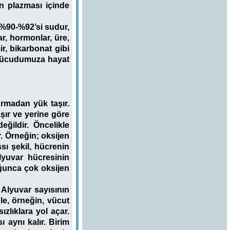
an plazması içinde
%90-%92’si sudur,
ar, hormonlar, üre,
ir, bikarbonat gibi
 vücudumuza hayat
rmadan yük taşır.
şır ve yerine göre
ğildir. Öncelikle
. Örneğin; oksijen
sı şekil, hücrenin
alyuvar hücresinin
uğunca çok oksijen
 Alyuvar sayısının
le, örneğin, vücut
ızlıklara yol açar.
ı aynı kalır. Birim