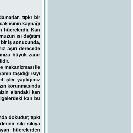
amarlar, tıpkı bir
ncak ısının kaynağı
ün hücrelerdir. Kan
umuzun ısı dağıtım
 bir iş sonucunda,
ız aşırı derecede
mamıza büyük zarar
idir.
me mekanizması ile
anın taşıdığı ısıyı
l işler yaptığımız
ızın korunmasında
zin altındaki kan
lgelerdeki kan bu
amda dokudur; tıpkı
erine sıkı sıkıya
ayan hücrelerden