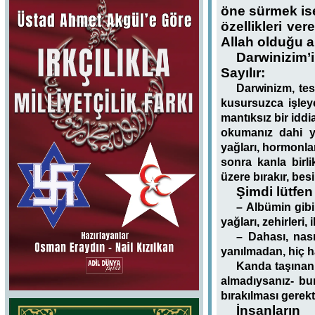
öne sürmek ise
özellikleri ve
Allah olduğu ap
Darwinizim’
Sayılır:
Darwinizm, tes
kusursuzca işley
mantıksız bir idd
okumanız dahi yet
yağları, hormonlar
sonra kanla birli
üzere bırakır, bes
Şimdi lütfen
– Albümin gibi
yağları, zehirleri,
– Dahası, nası
yanılmadan, hiç h
Kanda taşınan 
almadıysanız- bu
bırakılması gerekt
İnsanları