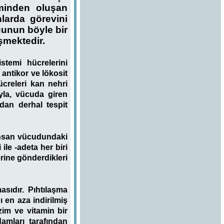
iminden oluşan
larda görevini
ğunun böyle bir
eşmektedir.
temi hücrelerini
antikor ve lökosit
ücreleri kan nehri
yla, vücuda giren
dan derhal tespit
İnsan vücudundaki
ile -adeta her biri
erine gönderdikleri
asıdır. Pıhtılaşma
en aza indirilmiş
im ve vitamin bir
amları tarafından