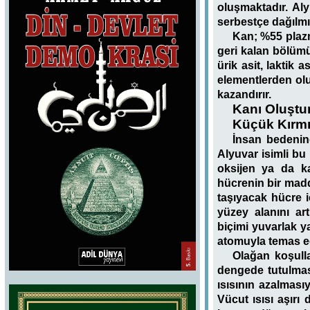
oluşmaktadır. Aly
serbestçe dağılmış
Kan; %55 plaz
geri kalan bölümü 
ürik asit, laktik 
elementlerden ol
kazandırır.
Kanı Oluştu
Küçük Kırmız
İnsan bedenin
Alyuvar isimli bu
oksijen ya da ka
hücrenin bir madd
taşıyacak hücre i
yüzey alanını art
biçimi yuvarlak y
atomuyla temas ed
Olağan koşulla
dengede tutulması
ısısının azalması
Vücut ısısı aşırı