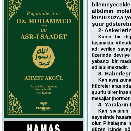
bilemeyecekle
albümin molek
kusursuzca yer
şuur gösterebi
2- Askerleri
Kanın bir diğ
taşımaktır. Vücud
adı verilen savaş
üzerinde devriye
yabancı bir madd
edilebilmektedir
.
3- Haberleş
Kan aynı zama
hücreler arasında 
şuurlu birer insan
mesajlar (hormonla
4- Yaraları
Kan sıvısının 
sayesinde hasara
olur. Pıhtılaşma
düzen içinde gör