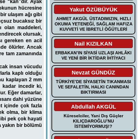
 ise “kan”dır. Ayak
dokunun hücresine
Yakut ÖZÜBÜYÜK
ir ulaşım ağı gibi
AHMET AKGÜL ÜSTADIMIZIN, HIZLI
uçsuz bucaksız bir
OKUMA YETENEĞİ, SAĞLAM HAFIZA
ı olan maddeleri,
KUVVETİ VE İBRETLİ ÖĞÜTLERİ
lendirecek olursak,
ı gereken en acil
Nail KIZILKAN
nde ölürler. Ancak
ERBAKAN’IN SİYASİ UZLAŞI AHLÂKI
ere tam zamanında
VE YENİ BİR İKTİDAR İHTİYACI
ncak insan vücudu
Nevzat GÜNDÜZ
larla kaplı olduğu
unu kaplayan 2 mm
TÜRKİYE’DE SİYASETİN TIKANMASI
 kadar incedir ki,
VE SEFALETİN, HALKI CANINDAN
BIKTIRMASI
ur. Eğer damarlar,
insanı dahi yüzüne
t içinde çok fazla
Abdullah AKGÜL
ek olma, bir klima
Küreselciler, Yani Dış Güçler
 gibi pek çok hayati
KILIÇDAROĞLU’NU
a yakın bir bölümü
İSTEMİYORMUŞ!?