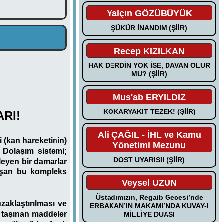
Yalçın GÖZÜBÜYÜK
ŞÜKÜR İNANDIM (ŞİİR)
Recep KIZILKAN
HAK DERDİN YOK İSE, DAVAN OLUR
MU? (ŞİİR)
Mus'ab ERYILDIZ
KOKARYAKIT TEZEK! (ŞİİR)
RI!
Ali ÇAĞIL - İHL ve Kamu
 (kan hareketinin)
Yönetimi Mezunu
. Dolaşım sistemi;
DOST UYARISI! (ŞİİR)
leyen bir damarlar
luşan bu kompleks
Veysel UZUN
Üstadımızın, Regaib Gecesi’nde
zaklaştırılması ve
ERBAKAN’IN MAKAMI’NDA KUVAY-I
e taşınan maddeler
MİLLİYE DUASI