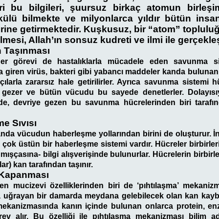
ri bu bilgileri, şuursuz birkaç atomun birleş
ülü bilmekte ve milyonlarca yıldır bütün insan
ine getirmektedir. Kuşkusuz, bir “atom” toplulu
lmesi, Allah’ın sonsuz kudreti ve ilmi ile gerçekl
n Taşınması
er görevi de hastalıklarla mücadele eden savunma sis
a giren virüs, bakteri gibi yabancı maddeler kanda bulunan 
çılarla zararsız hale getirilirler. Ayrıca savunma sistemi h
 gezer ve bütün vücudu bu sayede denetlerler. Dolayısı
e, devriye gezen bu savunma hücrelerinden biri tarafın
me Sıvısı
nda vücudun haberleşme yollarından birini de oluşturur. 
çok üstün bir haberleşme sistemi vardır. Hücreler birbirleri 
mışçasına- bilgi alışverişinde bulunurlar. Hücrelerin birbirl
r) kan tarafından taşınır.
n Kapanması
en mucizevi özelliklerinden biri de ‘pıhtılaşma’ mekanizm
 uğrayan bir damarda meydana gelebilecek olan kan kaybı 
 mekanizmasında kanın içinde bulunan onlarca protein, enz
ev alır. Bu özelliği ile pıhtılaşma mekanizması bilim ad