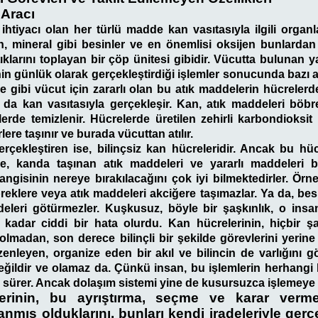
 Aracı
tiyacı olan her türlü madde kan vasıtasıyla ilgili organlar
n, mineral gibi besinler ve en önemlisi oksijen bunlardan b
ıklarını toplayan bir çöp ünitesi gibidir. Vücutta bulunan y
in günlük olarak gerçekleştirdiği işlemler sonucunda bazı at
e gibi vücut için zararlı olan bu atık maddelerin hücrelerde
 da kan vasıtasıyla gerçekleşir. Kan, atık maddeleri böbr
rde temizlenir. Hücrelerde üretilen zehirli karbondioksit
lere taşınır ve burada vücuttan atılır.
erçekleştiren ise, bilinçsiz kan hücreleridir. Ancak bu hü
lde, kanda taşınan atık maddeleri ve yararlı maddeleri bi
ngisinin nereye bırakılacağını çok iyi bilmektedirler. Örn
breklere veya atık maddeleri akciğere taşımazlar. Ya da, besi
eleri götürmezler. Kuşkusuz, böyle bir şaşkınlık, o ins
kadar ciddi bir hata olurdu. Kan hücrelerinin, hiçbir şa
lmadan, son derece bilinçli bir şekilde görevlerini yerine g
enleyen, organize eden bir akıl ve bilincin de varlığını g
eğildir ve olamaz da. Çünkü insan, bu işlemlerin herhangi
 sürer. Ancak dolaşım sistemi yine de kusursuzca işlemeye
erinin, bu ayrıştırma, seçme ve karar verme
nmış olduklarını, bunları kendi iradeleriyle gerçe