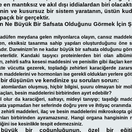
 en mantıksız ve akıl dışı iddialardan biri olacak
renin ve kusursuz bir sistem yaratanın, üstün kud
açık bir gerçektir.
in Ne Büyük Bir Safsata Olduğunu Görmek İçin Ş
adüfen meydana gelen milyonlarca olayın, cansız maddeler
en, eksiksiz tasarıma sahip yapıları oluşturduğunu öne 
iadır. Darwinizm’in ne kadar büyük bir safsata olduğunu gör
erlidir. Kandaki taşıyıcı proteinlerden biri olan albümi
ı, zehirli safra kesesi maddesini ve penisilin gibi ilaçları k
kte vücutta gezerek, topladığı zehirleri karaciğerde zarars
in maddelerini ve hormonları ise gerekli oldukları yerlere göt
 bir düşünün ve kendinize şu soruları sorun:
 atomlardan oluşmuş, hiçbir bilgisi, şuuru olmayan bir mole
 ilaçları, besin maddelerini birbirinden ayırt edebilir?
l olur da karaciğeri, safrayı, mideyi tanıyıp; taşıdığı mad
ata yapmadan her seferinde doğru yere ve ihtiyaç oranında 
zehirli maddeleri, ilaç ve besin maddelerini mikroskopta gör
nları birbirinden ayıramazsınız. Hangi organa hangisinin 
iğini ise kesinlikle tespit edemezsiniz.
n büyük bir çoğunluğunun, özel bir eğit