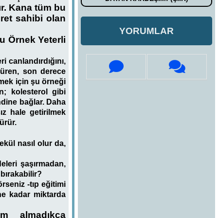
tır. Kana tüm bu
ret sahibi olan
YORUMLAR
u Örnek Yeterli
i canlandırdığını,
süren, son derece
mek için şu örneği
n; kolesterol gibi
endine bağlar. Daha
ız hale getirilmek
ürür.
kül nasıl olur da,
deleri şaşırmadan,
bırakabilir?
seniz -tıp eğitimi
ne kadar miktarda
im almadıkça