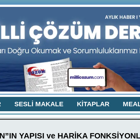
R
SESLİ MAKALE
KİTAPLAR
MEAL
N”IN YAPISI ve HARİKA FONKSİYONL