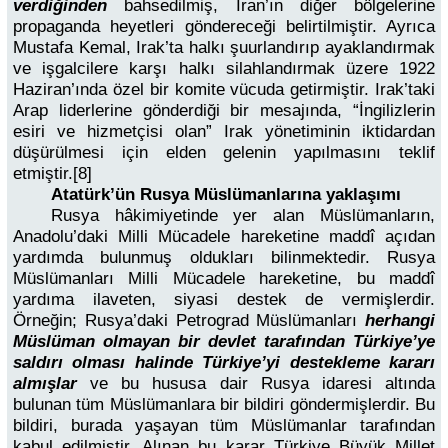
verdiğinden
bahsedilmiş, İran’ın diğer bölgelerine
propaganda heyetleri göndereceği belirtilmiştir. Ayrıca
Mustafa Kemal, Irak’ta halkı şuurlandırıp ayaklandırmak
ve işgalcilere karşı halkı silahlandırmak üzere 1922
Haziran’ında özel bir komite vücuda getirmiştir. Irak’taki
Arap liderlerine gönderdiği bir mesajında, “İngilizlerin
esiri ve hizmetçisi olan” Irak yönetiminin iktidardan
düşürülmesi için elden gelenin yapılmasını teklif
etmiştir.[8]
Atatürk’ün Rusya Müslümanlarına yaklaşımı
Rusya hâkimiyetinde yer alan Müslümanların,
Anadolu’daki Milli Mücadele hareketine maddî açıdan
yardımda bulunmuş oldukları bilinmektedir. Rusya
Müslümanları Milli Mücadele hareketine, bu maddî
yardıma ilaveten, siyasi destek de vermişlerdir.
Örneğin; Rusya’daki Petrograd Müslümanları
herhangi
Müslüman olmayan bir devlet tarafından Türkiye’ye
saldırı olması halinde Türkiye’yi destekleme kararı
almışlar
ve bu hususa dair Rusya idaresi altında
bulunan tüm Müslümanlara bir bildiri göndermişlerdir. Bu
bildiri, burada yaşayan tüm Müslümanlar tarafından
kabul edilmiştir. Alınan bu karar Türkiye Büyük Millet