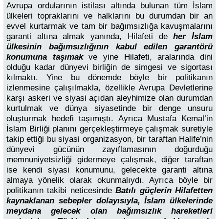
Avrupa ordularının istilası altında bulunan tüm İslam
ülkeleri topraklarını ve halklarını bu durumdan bir an
evvel kurtarmak ve tam bir bağımsızlığa kavuşmalarını
garanti altına almak yanında, Hilafeti de
her İslam
ülkesinin bağımsızlığının kabul edilen garantörü
konumuna taşımak
ve yine Hilafeti, aralarında dini
olduğu kadar dünyevi birliğin de simgesi ve sigortası
kılmaktı. Yine bu dönemde böyle bir politikanın
izlenmesine çalışılmakla, özellikle Avrupa Devletlerine
karşı askeri ve siyasi açıdan aleyhimize olan durumdan
kurtulmak ve dünya siyasetinde bir denge unsuru
oluşturmak hedefi taşımıştı. Ayrıca Mustafa Kemal’in
İslam Birliği planını gerçekleştirmeye çalışmak suretiyle
takip ettiği bu siyasi organizasyon, bir taraftan Halife’nin
dünyevi gücünün zayıflamasının doğurduğu
memnuniyetsizliği gidermeye çalışmak, diğer taraftan
ise kendi siyasi konumunu, gelecekte garanti altına
almaya yönelik olarak okunmalıydı. Ayrıca böyle bir
politikanın takibi neticesinde
Batılı güçlerin Hilafetten
kaynaklanan sebepler dolayısıyla, İslam ülkelerinde
meydana gelecek olan bağımsızlık hareketleri