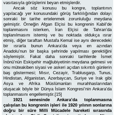
vasıtasıyla görüşlerini beyan etmişlerdir.
Ancak söz konusu bu kongre, toplantının
yapılacağı yer konusundaki görüş farklılığından dolayı
sonraki bir tarihe ertelenmek zorunluluğu meydana
gelmiştir. Örneğin Afgan Elçisi bu kongrenin Kabil’de
toplanmasını isterken, İran Elçisi de Tahran’da
toplanılmasını istemiş ve bu noktada oldukça ısrar
etmiş, diğer taraftan Mustafa Kemal ise aynı derecedeki
bir ısrarla bunun Ankara’da veya en azından
Anadolu’nun bir başka şehrinde yapılması gerektiğini
söylemiştir. Fakat daha sonraki tarihlerde İsmet
İnönü’nün Eskişehir mağlubiyetinin meydana gelmesi ve
onu müteakiben siyasi ve askeri açıdan sıkıntılı günlerin
baş göstermesi; Mısır, Cezayir, Trablusgarp, Tunus,
Hindistan, Afganistan, Azerbaycan, Suriye ve Irak gibi
Asya ve Afrika Müslümanları murahhaslarından
oluşacak böyle bir Dünya İslam Kongresi’nin Ankara’da
toplanmasını engellemiştir.[15]
1921 senesinde Ankara’da toplanmasına
çalışılan bu kongrenin işleri ile 1920 yılının sonlarına
doğru bir süre Milli Mücadele hareketi sırasında