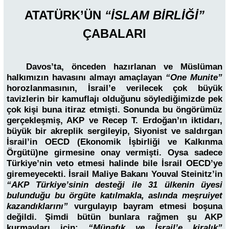
ATATÜRK’ÜN
“İSLAM BİRLİĞİ”
ÇABALARI
Davos’ta, önceden hazırlanan ve Müslüman
halkımızın havasını almayı amaçlayan
“One Munite”
horozlanmasının, İsrail’e verilecek çok büyük
tavizlerin bir kamuflajı olduğunu söylediğimizde pek
çok kişi buna itiraz etmişti. Sonunda bu öngörümüz
gerçekleşmiş, AKP ve Recep T. Erdoğan’ın iktidarı,
büyük bir akreplik sergileyip, Siyonist ve saldırgan
İsrail’in OECD (Ekonomik İşbirliği ve Kalkınma
Örgütü)ne girmesine onay vermişti. Oysa sadece
Türkiye’nin veto etmesi halinde bile İsrail OECD’ye
giremeyecekti. İsrail Maliye Bakanı Youval Steinitz’in
“AKP Türkiye’sinin desteği ile 31 ülkenin üyesi
bulunduğu bu örgüte katılmakla, aslında meşruiyet
kazandıklarını”
vurgulayıp bayram etmesi boşuna
değildi. Şimdi bütün bunlara rağmen şu AKP
kurmayları için;
“Münafık ve İsrail’e kiralık”