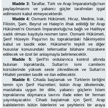
Madde 3:
Taraflar, Türk ve Arap İmparatorluğu’nun
paylaşılmasını ve yabancı güçler tarafından işgal
edilmesini kabul etmeyeceklerdir.
Madde 4:
Osmanlı Hükümeti, Hicaz, Medine, Irak,
Filistin, Şam, Beyrut ve Halep’in ilhak edildiği bir Arap
Hükümeti’ni Osmanlı İmparatorluğu’na bağlı ve Halifeye
sadık olması kaydıyla resmen tanır. Osmanlı Hükümeti,
Şerif Hüseyin Paşa’nın bu topraklardaki hâkimiyetini
kabul ve tasdik eder. Hükümet’in teşkili ve diğer
hususlar konusundaki teferruatlar bilahare müzakere
edilecek ve özel bir anlaşmayla belirlenecektir.
Madde 5:
Şerif’in ordularınca kontrol altında
bulunan topraklarda, Sultan’ın ismi camilerin
kürsülerinde yüksek sesle zikredilecek ve Sultan’ın
Hilafeti yeniden tasdik ve ilan edilecektir.
Madde 6:
Cihada başlamak ve Türklerin birliğini
temin için Şerif Hazretleri; bütün Arap ülkelerinde,
maslahata uygun bir dille, yabancı güçlerin İslam
topraklarına düşmanca tavrını ifade eden bir ferman
yayınlayacaktır. Cihadı başlatmak için Şerif, Arap
kabilelerinin bütün liderlerini ve şeyhlerini bir araya