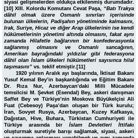
siyasi gelişmelerden oldukça etkilenmiş durumdadır.
[10] XIII. Kolordu Komutanı Cevat Paşa,
“Batı Trakya
dâhil olmak üzere Osmanlı sınırları içerisinde
bulunan ülkelerin, Padişahın yönetiminde kalmasını,
Irak, Suriye, Hicaz ve diğer Arap ülkelerinin ise kendi
hükümetlerinin yönetimi altında olmasını, fakat aynı
zamanda Hilafetle bağlarının bir konfederasyonla
sağlanmış olmasını ve Osmanlı sancağının,
Amerikan bayrağındaki yıldızlar gibi federasyona
dâhil olan İslam ülkeleri hükümetleri sayısınca hilal
taşımasını”
vs. teklif etmiştir.[11]
1920 yılının Aralık ayı başlarında, İktisat Bakanı
Yusuf Kemal Bey’in başkanlığında ve Eğitim Bakanı
Dr. Rıza Nur, Azerbaycan’daki Milli Mücadele
temsilcisi M. Şevket (Esendal) Bey, askeri danışman
Saffet Bey ve Türkiye’nin Moskova Büyükelçisi Ali
Fuat (Cebesoy) Paşa’dan oluşan bir Türk kurulu;
İran, Sovyet Rusya, Azerbaycan, Kuzey Kafkasya,
Dağıstan, Hive, Buhara, Türkistan Cumhuriyeti ile
Türkiye arasında bir
İslam Devletleri İttifakı
oluşturmak suretiyle barışı sağlamak, siyasi, askeri
ve savunma anlaşması yapabilmek ve aynı zamanda