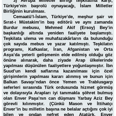
3) Avrupa Milletler Birliği teşkilatına karşı,
Türkiye’nin başrolü oynayacağı, İslam Milletler
Birliğinin kurulması.
Cemaatü’l-İslam, Türkiye’de, meşhur şair ve
Sırat-ı Müstakim’in baş editörü ve aynı zamanda
Burdur mebusu, Mehmed Akif (Ersoy) Bey’in
başkanlığı altında yeniden faaliyete başlamıştı.
Teşkilata ulema ve muhafazakârların da bulunduğu
çok sayıda mebus ve yazar katılmıştı. Teşkilatın
programı, Kafkaslar, İran, Afganistan ve Orta
Asya’da yeterli gelişmenin elde edilmiş olduğu göz
önüne alınarak, daha ziyade Arap ülkelerinde
yapılması düşünülen faaliyetlere yoğunlaşmıştır. İbn
Suud’un kendi saflarına kazanılması için özel
girişimlerin yapılması kararı alınmış ve bunun için
Balkan Savaşı’ndan önce Yemen ve Trablusgarp
seferleri sırasında Türk ordusunda hizmet görmüş
ve dolayısıyla Arapları iyi tanımakla şöhret bulmuş
olan Enver Paşa’nın can düşmanı Yarbay Aziz Bey
görevli kılınmıştır. (Çünkü Mason ve İttihatçı
Enver’in bu milletin başına ne belalar açtığını çok iyi
bilen ve ondan nefret eden Atatürk, Enver