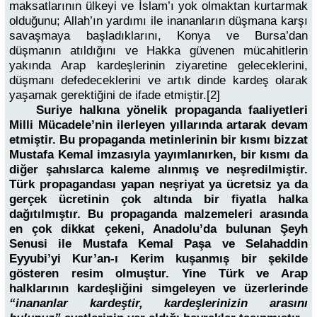
maksatlarının ülkeyi ve İslam’ı yok olmaktan kurtarmak
olduğunu; Allah’ın yardımı ile inananların düşmana karşı
savaşmaya başladıklarını, Konya ve Bursa’dan
düşmanın atıldığını ve Hakka güvenen mücahitlerin
yakında Arap kardeşlerinin ziyaretine geleceklerini,
düşmanı defedeceklerini ve artık dinde kardeş olarak
yaşamak gerektiğini de ifade etmiştir.[2]
Suriye halkına yönelik propaganda faaliyetleri
Milli Mücadele’nin ilerleyen yıllarında artarak devam
etmiştir. Bu propaganda metinlerinin bir kısmı bizzat
Mustafa Kemal imzasıyla yayımlanırken, bir kısmı da
diğer şahıslarca kaleme alınmış ve neşredilmiştir.
Türk propagandası yapan neşriyat ya ücretsiz ya da
gerçek ücretinin çok altında bir fiyatla halka
dağıtılmıştır. Bu propaganda malzemeleri arasında
en çok dikkat çekeni, Anadolu’da bulunan Şeyh
Senusi ile Mustafa Kemal Paşa ve Selahaddin
Eyyubi’yi Kur’an-ı Kerim kuşanmış bir şekilde
gösteren resim olmuştur. Yine Türk ve Arap
halklarının kardeşliğini simgeleyen ve üzerlerinde
“inananlar kardeştir, kardeşlerinizin arasını