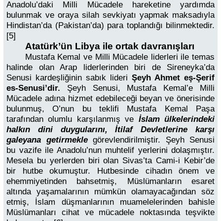
Anadolu’daki Milli Mücadele hareketine yardımda
bulunmak ve oraya silah sevkiyatı yapmak maksadıyla
Hindistan’da (Pakistan’da) para toplandığı bilinmektedir.
[5]
Atatürk’ün Libya ile ortak davranışları
Mustafa Kemal ve Milli Mücadele liderleri ile temas
halinde olan Arap liderlerinden biri de Sireneyka’da
Senusi kardeşliğinin sabık lideri
Şeyh Ahmet eş-Şerif
es-Senusi’dir.
Şeyh Senusi, Mustafa Kemal’e Milli
Mücadele adına hizmet edebileceği beyan ve önerisinde
bulunmuş, O’nun bu teklifi Mustafa Kemal Paşa
tarafından olumlu karşılanmış ve
İslam ülkelerindeki
halkın dini duygularını, İtilaf Devletlerine karşı
galeyana getirmekle
görevlendirilmiştir. Şeyh Senusi
bu vazife ile Anadolu’nun muhtelif yerlerini dolaşmıştır.
Mesela bu yerlerden biri olan Sivas’ta Cami-i Kebir’de
bir hutbe okumuştur. Hutbesinde cihadın önem ve
ehemmiyetinden bahsetmiş, Müslümanların esaret
altında yaşamalarının mümkün olamayacağından söz
etmiş, İslam düşmanlarının muamelelerinden bahisle
Müslümanları cihat ve mücadele noktasında teşvikte