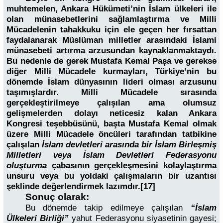
muhtemelen, Ankara Hükümeti’nin İslam ülkeleri ile
olan münasebetlerini sağlamlaştırma ve Milli
Mücadelenin tahakkuku için ele geçen her fırsattan
faydalanarak Müslüman milletler arasındaki İslami
münasebeti artırma arzusundan kaynaklanmaktaydı.
Bu nedenle de gerek Mustafa Kemal Paşa ve gerekse
diğer Milli Mücadele kurmayları, Türkiye’nin bu
dönemde İslam dünyasının lideri olması arzusunu
taşımışlardır. Milli Mücadele sırasında
gerçekleştirilmeye çalışılan ama olumsuz
gelişmelerden dolayı neticesiz kalan Ankara
Kongresi teşebbüsünü, başta Mustafa Kemal olmak
üzere Milli Mücadele öncüleri tarafından tatbikine
çalışılan
İslam devletleri arasında bir İslam Birleşmiş
Milletleri veya İslam Devletleri Federasyonu
oluşturma
çabasının gerçekleşmesini kolaylaştırma
unsuru veya bu yoldaki çalışmaların bir uzantısı
şeklinde değerlendirmek lazımdır.[17]
Sonuç olarak:
Bu dönemde takip edilmeye çalışılan
“İslam
Ülkeleri Birliği”
yahut Federasyonu siyasetinin gayesi;