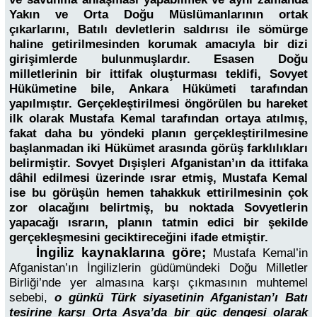
Yakın ve Orta Doğu Müslümanlarının ortak
çıkarlarını, Batılı devletlerin saldırısı ile sömürge
haline getirilmesinden korumak amacıyla bir dizi
girişimlerde bulunmuşlardır. Esasen Doğu
milletlerinin bir ittifak oluşturması teklifi, Sovyet
Hükümetine bile, Ankara Hükümeti tarafından
yapılmıştır. Gerçekleştirilmesi öngörülen bu hareket
ilk olarak Mustafa Kemal tarafından ortaya atılmış,
fakat daha bu yöndeki planın gerçekleştirilmesine
başlanmadan iki Hükümet arasında görüş farklılıkları
belirmiştir. Sovyet Dışişleri Afganistan’ın da ittifaka
dâhil edilmesi üzerinde ısrar etmiş, Mustafa Kemal
ise bu görüşün hemen tahakkuk ettirilmesinin çok
zor olacağını belirtmiş, bu noktada Sovyetlerin
yapacağı ısrarın, planın tatmin edici bir şekilde
gerçekleşmesini geciktireceğini ifade etmiştir.
İngiliz kaynaklarına göre;
Mustafa Kemal’in
Afganistan’ın İngilizlerin güdümündeki Doğu Milletler
Birliği’nde yer almasına karşı çıkmasının muhtemel
sebebi,
o günkü Türk siyasetinin Afganistan’ı Batı
tesirine karşı Orta Asya’da bir güç dengesi olarak