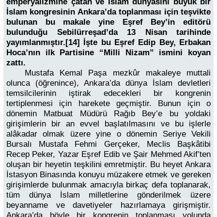
emperyalizmine çatan ve İslam dünyasını büyük bir
İslam kongresinin Ankara’da toplanması için teşvikte
bulunan bu makale yine Eşref Bey’in editörü
bulunduğu Sebilürreşad’da 13 Nisan tarihinde
yayımlanmıştır.[14] İşte bu Eşref Edip Bey, Erbakan
Hoca’nın ilk Partisine “Milli Nizam” ismini koyan
zattı.
Mustafa Kemal Paşa mezkûr makaleye muttali
olunca (öğrenince), Ankara’da dünya İslam devletleri
temsilcilerinin iştirak edecekleri bir kongrenin
tertiplenmesi için harekete geçmiştir. Bunun için o
dönemin Matbuat Müdürü Rağıb Bey’e bu yoldaki
girişimlerin bir an evvel başlatılmasını ve bu işlerle
alâkadar olmak üzere yine o dönemin Seriye Vekili
Bursalı Mustafa Fehmi Gerçeker, Meclis Başkâtibi
Recep Peker, Yazar Eşref Edib ve Şair Mehmed Akif’ten
oluşan bir heyetin teşkilini emretmiştir. Bu heyet Ankara
İstasyon Binasında konuyu müzakere etmek ve gereken
girişimlerde bulunmak amacıyla birkaç defa toplanarak,
tüm dünya İslam milletlerine gönderilmek üzere
beyanname ve davetiyeler hazırlamaya girişmiştir.
Ankara’da böyle bir kongrenin toplanması yolunda