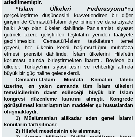
atfedilmemiştir.
“İslam Ülkeleri Federasyonu”
nu
gerçekleştirme düşüncesini kuvvetlendiren bir diğer
girişim de Cemaatü’l-İslam diye bilinen ve daha ziyade
halkı Arap olan ülkeler dahilinde Panislamist siyaset
gütmek üzere geliştirilen teşkilatın yeniden faaliyete
geçirilmesidir. Cemaatü’l-İslam teşkilatının temel
gayesi, her ülkenin kendi bağımsızlığını muhafaza
etmesi prensibi dâhilinde, İslam ülkelerini Hilafetin
koruması altında birleştirmekten ibaretti. Böylece bu
ülkeler, Türkiye’nin siyasi tesiri ve rehberliği altında
büyük bir güç haline geleceklerdi.
Cemaatü’l-İslam, Mustafa Kemal’in talebi
üzerine, en yakın zamanda tüm İslam ülkeleri
temsilcilerinin davet edileceği büyük bir İslam
kongresi düzenleme kararını almıştı. Kongrede
görüşülmesi kararlaştırılan maddeler şu hususlardan
oluşmaktaydı:
1) Müslümanları alâkadar eden genel İslami
konuların tartışılması;
2) Hilafet meselesinin ele alınması;