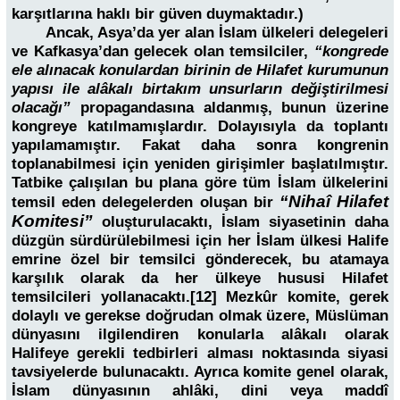
karşıtlarına haklı bir güven duymaktadır.)
Ancak, Asya’da yer alan İslam ülkeleri delegeleri
ve Kafkasya’dan gelecek olan temsilciler,
“kongrede
ele alınacak konulardan birinin de Hilafet kurumunun
yapısı ile alâkalı birtakım unsurların değiştirilmesi
olacağı”
propagandasına aldanmış, bunun üzerine
kongreye katılmamışlardır. Dolayısıyla da toplantı
yapılamamıştır. Fakat daha sonra kongrenin
toplanabilmesi için yeniden girişimler başlatılmıştır.
Tatbike çalışılan bu plana göre tüm İslam ülkelerini
“Nihaî Hilafet
temsil eden delegelerden oluşan bir
Komitesi”
oluşturulacaktı, İslam siyasetinin daha
düzgün sürdürülebilmesi için her İslam ülkesi Halife
emrine özel bir temsilci gönderecek, bu atamaya
karşılık olarak da her ülkeye hususi Hilafet
temsilcileri yollanacaktı.[12] Mezkûr komite, gerek
dolaylı ve gerekse doğrudan olmak üzere, Müslüman
dünyasını ilgilendiren konularla alâkalı olarak
Halifeye gerekli tedbirleri alması noktasında siyasi
tavsiyelerde bulunacaktı. Ayrıca komite genel olarak,
İslam dünyasının ahlâki, dini veya maddî