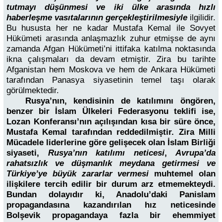
tutmayı düşünmesi ve iki ülke arasında hızlı
haberleşme vasıtalarının gerçekleştirilmesiyle
ilgilidir.
Bu hususta her ne kadar Mustafa Kemal ile Sovyet
Hükümeti arasında anlaşmazlık zuhur etmişse de aynı
zamanda Afgan Hükümeti’ni ittifaka katılma noktasında
ikna çalışmaları da devam etmiştir. Zira bu tarihte
Afganistan hem Moskova ve hem de Ankara Hükümeti
tarafından Panasya siyasetinin temel taşı olarak
görülmektedir.
Rusya’nın, kendisinin de katılımını öngören,
benzer bir İslam Ülkeleri Federasyonu teklifi ise,
Lozan Konferansı’nın açılışından kısa bir süre önce,
Mustafa Kemal tarafından reddedilmiştir. Zira Milli
Mücadele liderlerine göre gelişecek olan İslam Birliği
siyaseti,
Rusya’nın katılımı neticesi
,
Avrupa’da
rahatsızlık ve düşmanlık meydana getirmesi ve
Türkiye’ye büyük zararlar vermesi
muhtemel olan
ilişkilere tercih edilir bir durum arz etmemekteydi.
Bundan dolayıdır ki, Anadolu’daki Panislam
propagandasına kazandırılan hız neticesinde
Bolşevik propagandaya fazla bir ehemmiyet