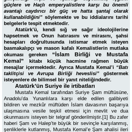
güçlere ve Haçlı emperyalistlere karşı bu önemli
avantajı caydırıcı bir güç ve hatta şantaj olarak
kullanabildiğini”
söylemekte ve bu iddialarını tarihi
belgelerle tespit etmektedir.
Atatürk’ü, kendi sığ ve sağır ideolojilerine
hapsetmek ve Onun hatırasını ve mirasını, şahsi
hesapları doğrultusunda istismar etmek isteyen
basmakalıpçı ve mason kafalı Kemalistlerin mutlaka
“İslam Birliği ve Mustafa
okuması gereken
Kemal”
kitabı küçük hacmine rağmen büyük
mesajlar içermektedir. Ayrıca Mustafa Kemal’i
“Batı
taklitçisi ve Avrupa Birliği heveslisi”
göstermek
isteyenlere de bilimsel bir yanıt niteliğindedir.
Atatürk’ün Suriye ile irtibatları
Mustafa Kemal tarafından Suriye Şam müftüsüne,
Anadolu’da Yunanlılara karşı elde edilen galibiyeti
bildiren ve mezkûr müftüden İslam davasının başarıya
ulaşmasına vesile teşkil etmesi için mevlit ve dua
okunmasını isteyen bir telgraf gönderilmiştir.[1] Bu zafer
haberi Şam ve Halep’te büyük bir sevinçle karşılanmış,
şenliklerle kutlanmış, Mustafa Kemal’e Şam ahalisi ileri