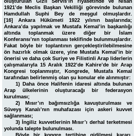
oluşturulan Gizli Servis’in riyasetinde ve Nisan
1921’de Meclis Başkan Vekilliği görevinde bulunan
Hamdullah Suphi Bey de meşgul olmuşlardır.
[16]
Ankara Hükümeti 1922 yılının başlarında;
Ankara’da yapılmak ve Mustafa Kemal’in başkanlığı
altında toplanmak üzere diğer bir İslam
Konferansı’nın toplanması teklifinde bulunmuşlardır.
Fakat böyle bir toplantının gerçekleştirilebilmesine
ön hazırlık olmak üzere, yine Mustafa Kemal’in bir
önerisi ve daha çok Suriye ve Filistinli Arap liderlerin
çalışmalarıyla 15 Aralık 1922’de Kahire’de bir Arap
Kongresi toplanmıştır, Kongrede, Mustafa Kemal
tarafından belirlenmiş olan şu konular ele alınmıştır:
1) Daha önce Halifenin idaresi altında bulunan
Arap ülkelerinin oluşturacağı bir federasyon
kurulması;
2) Mısır’ın bağımsızlığa kavuşturulması ve
Süveyş Kanalı’nın muhafazası için askeri kuvvet
sağlanması;
3) İngiliz kuvvetlerinin Mısır’ı derhal terketmesi
yolunda talepte bulunulması.
Böyle bir kongre tertibine gidilmesi kararı,