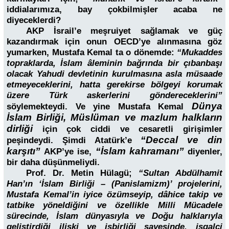
iddialarımıza, bay çokbilmişler acaba ne
diyeceklerdi?
AKP İsrail’e meşruiyet sağlamak ve güç
kazandırmak için onun OECD’ye alınmasına göz
yumarken, Mustafa Kemal ta o dönemde:
“Mukaddes
topraklarda, İslam âleminin bağrında bir çıbanbaşı
olacak Yahudi devletinin kurulmasına asla müsaade
etmeyeceklerini, hatta gerekirse bölgeyi korumak
üzere Türk askerlerini göndereceklerini”
Dünya
söylemekteydi. Ve yine Mustafa Kemal
İslam Birliği, Müslüman ve mazlum halkların
dirliği
için çok ciddi ve cesaretli girişimler
“Deccal ve din
peşindeydi. Şimdi Atatürk’e
karşıtı”
“İslam kahramanı”
AKP’ye ise,
diyenler,
bir daha düşünmeliydi.
Prof. Dr. Metin Hülagü;
“Sultan Abdülhamit
Han’ın ‘İslam Birliği – (Panislamizm)’ projelerini,
Mustafa Kemal’in iyice özümseyip, dâhice takip ve
tatbike yöneldiğini ve özellikle Milli Mücadele
sürecinde, İslam dünyasıyla ve Doğu halklarıyla
geliştirdiği ilişki ve işbirliği sayesinde, işgalci