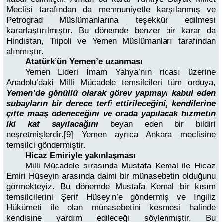
Meclisi tarafından da memnuniyetle karşılanmış ve
Petrograd Müslümanlarına teşekkür edilmesi
kararlaştırılmıştır. Bu dönemde benzer bir karar da
Hindistan, Tripoli ve Yemen Müslümanları tarafından
alınmıştır.
Atatürk’ün Yemen’e uzanması
Yemen Lideri İmam Yahya’nın ricası üzerine
Anadolu’daki Milli Mücadele temsilcileri tüm orduya,
Yemen’de gönüllü olarak görev yapmayı kabul eden
subayların bir derece terfi ettirileceğini, kendilerine
çifte maaş ödeneceğini ve orada yapılacak hizmetin
iki kat sayılacağını
beyan eden bir bildiri
neşretmişlerdir.[9] Yemen ayrıca Ankara meclisine
temsilci göndermiştir.
Hicaz Emiriyle yakınlaşması
Milli Mücadele sırasında Mustafa Kemal ile Hicaz
Emiri Hüseyin arasında daimi bir münasebetin olduğunu
görmekteyiz. Bu dönemde Mustafa Kemal bir kısım
temsilcilerini Şerif Hüseyin’e göndermiş ve İngiliz
Hükümeti ile olan münasebetini kesmesi halinde
kendisine yardım edileceği söylenmiştir. Bu