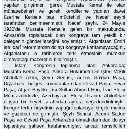
yapılan girişimler, gerek Mustafa Kemal ile olan
münasebetleri ve gerek kendilerine yapılan davet
üzerine Kerbela baş müçtehidi ve Necef şeyhi
tarafından benimsenmiştir. Necef şeyhi, 24 Mayıs
1920’de Mustafa Kemal’e gelen bir mektubunda,
Ankara’da toplanacak olan kongreye tam yetkili bir
delegenin gönderileceğini söylemiştir. Afganistan Emiri
ise idarî reformlardan dolayı kongreye katılamayacağını,
Afganistan’ı o tarihlerde terk etmesinin mümkün
olmayacağı mazeretini bildirmiştir.
İslami Kongrenin toplanma planı Ankara’da;
Mustafa Kemal Paşa, Ankara Hükümeti Din İşleri Vekili
Abdullah Azmi, Şeyh Senusi, Acemi Sa’dun Paşa,
Diyarbakır bölgesi komutanlarından Cevad Paşa, Fevzi
Paşa, Afgan Büyükelçisi Sultan Ahmed Han, İran Elçisi
Mümtazüddevle, Azerbaycan Elçisi İbrahim Abiloff’tan
oluşan bir heyet tarafından ayrıca değerlendirilmiştir.
Kongre tertip heyetinin yaptığı toplantıya birçok mebus
ve gazeteci de girmiştir. Şeyh Senusi, Acemi Sadun
Paşa ve Cevad Paşa Ankara’da olmadıklarından dolayı
toplantıya şahsen katılamamışlar, ancak temsilcileri