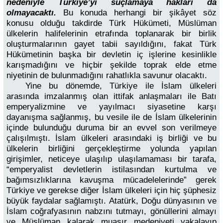
nedeniyle Türkiye’yi suçlamaya hakları da
olmayacaktı.
Bu konuda herhangi bir şikâyet söz
konusu olduğu takdirde Türk Hükümeti, Müslüman
ülkelerin halifelerinin etrafında toplanarak bir birlik
oluşturmalarının gayet tabii sayıldığını, fakat Türk
Hükümetinin başka bir devletin iç işlerine kesinlikle
karışmadığını ve hiçbir şekilde toprak elde etme
niyetinin de bulunmadığını rahatlıkla savunur olacaktı.
Yine bu dönemde, Türkiye ile İslam ülkeleri
arasında imzalanmış olan ittifak anlaşmaları ile Batı
emperyalizmine ve yayılmacı siyasetine karşı
dayanışma sağlanmış, bu vesile ile de İslam ülkelerinin
içinde bulunduğu duruma bir an evvel son verilmeye
çalışılmıştı. İslam ülkeleri arasındaki iş birliği ve bu
ülkelerin birliğini gerçekleştirme yolunda yapılan
girişimler, neticeye ulaşılıp ulaşılamaması bir tarafa,
“emperyalist devletlerin istilasından kurtulma ve
bağımsızlıklarına kavuşma mücadelelerinde” gerek
Türkiye ve gerekse diğer İslam ülkeleri için hiç şüphesiz
büyük faydalar sağlamıştı. Atatürk, Doğu dünyasının ve
İslam coğrafyasının nabzını tutmayı, gönüllerini almayı
ve Müslüman kalarak muasır medeniyeti yakalayıp