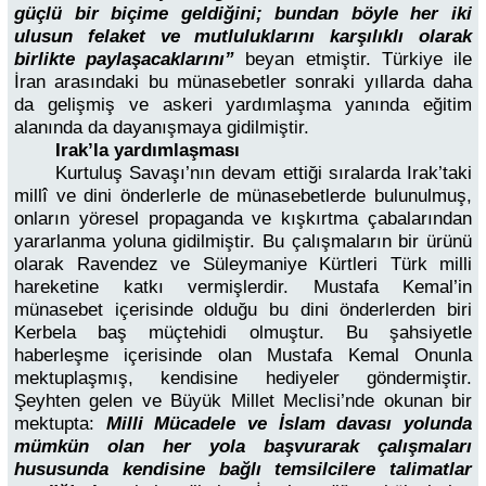
güçlü bir biçime geldiğini; bundan böyle her iki
ulusun felaket ve mutluluklarını karşılıklı olarak
birlikte paylaşacaklarını”
beyan etmiştir. Türkiye ile
İran arasındaki bu münasebetler sonraki yıllarda daha
da gelişmiş ve askeri yardımlaşma yanında eğitim
alanında da dayanışmaya gidilmiştir.
Irak’la yardımlaşması
Kurtuluş Savaşı’nın devam ettiği sıralarda Irak’taki
millî ve dini önderlerle de münasebetlerde bulunulmuş,
onların yöresel propaganda ve kışkırtma çabalarından
yararlanma yoluna gidilmiştir. Bu çalışmaların bir ürünü
olarak Ravendez ve Süleymaniye Kürtleri Türk milli
hareketine katkı vermişlerdir. Mustafa Kemal’in
münasebet içerisinde olduğu bu dini önderlerden biri
Kerbela baş müçtehidi olmuştur. Bu şahsiyetle
haberleşme içerisinde olan Mustafa Kemal Onunla
mektuplaşmış, kendisine hediyeler göndermiştir.
Şeyhten gelen ve Büyük Millet Meclisi’nde okunan bir
mektupta:
Milli Mücadele ve İslam davası yolunda
mümkün olan her yola başvurarak çalışmaları
hususunda kendisine bağlı temsilcilere talimatlar