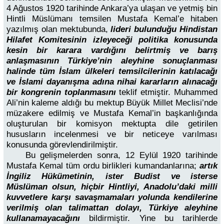
4 Ağustos 1920 tarihinde Ankara’ya ulaşan ve yetmiş bin
Hintli Müslümanı temsilen Mustafa Kemal’e hitaben
yazılmış olan mektubunda,
lideri bulunduğu Hindistan
Hilafet Komitesinin izleyeceği politika konusunda
kesin bir karara vardığını belirtmiş ve barış
anlaşmasının Türkiye’nin aleyhine sonuçlanması
halinde tüm İslam ülkeleri temsilcilerinin katılacağı
ve İslami dayanışma adına nihai kararların alınacağı
bir kongrenin toplanmasını
teklif etmiştir. Muhammed
Ali’nin kaleme aldığı bu mektup Büyük Millet Meclisi’nde
müzakere edilmiş ve Mustafa Kemal’in başkanlığında
oluşturulan bir komisyon mektupta dile getirilen
hususların incelenmesi ve bir neticeye varılması
konusunda görevlendirilmiştir.
Bu gelişmelerden sonra, 12 Eylül 1920 tarihinde
Mustafa Kemal tüm ordu birlikleri kumandanlarına;
artık
İngiliz Hükümetinin, ister Budist ve isterse
Müslüman olsun, hiçbir Hintliyi, Anadolu’daki milli
kuvvetlere karşı savaşmamaları yolunda kendilerine
verilmiş olan talimattan dolayı, Türkiye aleyhine
kullanamayacağını
bildirmiştir. Yine bu tarihlerde