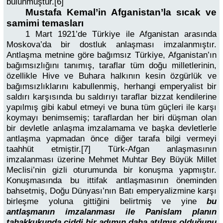
bulunmuştur.[6]
Mustafa Kemal’in Afganistan’la sıcak ve
samimi temasları
1 Mart 1921’de Türkiye ile Afganistan arasında
Moskova’da bir dostluk anlaşması imzalanmıştır.
Antlaşma metnine göre bağımsız Türkiye, Afganistan’ın
bağımsızlığını tanımış, taraflar tüm doğu milletlerinin,
özellikle Hive ve Buhara halkının kesin özgürlük ve
bağımsızlıklarını kabullenmiş, herhangi emperyalist bir
saldırı karşısında bu saldırıyı taraflar bizzat kendilerine
yapılmış gibi kabul etmeyi ve buna tüm güçleri ile karşı
koymayı benimsemiş; taraflardan her biri düşman olan
bir devletle anlaşma imzalamama ve başka devletlerle
antlaşma yapmadan önce diğer tarafa bilgi vermeyi
taahhüt etmiştir.[7] Türk-Afgan anlaşmasının
imzalanması üzerine Mehmet Muhtar Bey Büyük Millet
Meclisi’nin gizli oturumunda bir konuşma yapmıştır.
Konuşmasında bu ittifak antlaşmasının öneminden
bahsetmiş, Doğu Dünyası’nın Batı emperyalizmine karşı
birleşme yoluna gittiğini belirtmiş ve yine
bu
antlaşmanın imzalanması ile Panislam planın
tahakkukunda ciddi bir adımın daha atılmış olduğunu