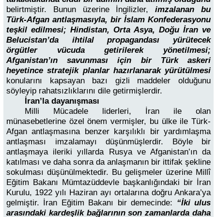
belirtmiştir.
Bunun üzerine İngilizler,
imzalanan bu
Türk-Afgan antlaşmasıyla, bir İslam Konfederasyonu
teşkil edilmesi; Hindistan, Orta Asya, Doğu İran ve
Belucistan’da ihtilal propagandası yürütecek
örgütler vücuda getirilerek yönetilmesi;
Afganistan’ın savunması için bir Türk askeri
heyetince stratejik planlar hazırlanarak yürütülmesi
konularını kapsayan bazı gizli maddeler olduğunu
söyleyip rahatsızlıklarını dile getirmişlerdir.
İran’la dayanışması
Milli Mücadele liderleri, İran ile olan
münasebetlerine özel önem vermişler, bu ülke ile Türk-
Afgan antlaşmasına benzer karşılıklı bir yardımlaşma
antlaşması imzalamayı düşünmüşlerdir. Böyle bir
antlaşmaya ileriki yıllarda Rusya ve Afganistan’ın da
katılması ve daha sonra da anlaşmanın bir ittifak şekline
sokulması düşünülmektedir. Bu gelişmeler üzerine Millî
Eğitim Bakanı Mümtazüddevle başkanlığındaki bir İran
Kurulu, 1922 yılı Haziran ayı ortalarına doğru Ankara’ya
gelmiştir. İran Eğitim Bakanı bir demecinde:
“İki ulus
arasındaki kardeşlik bağlarının son zamanlarda daha