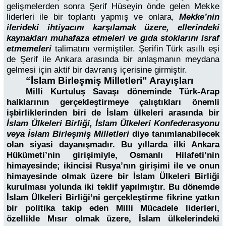
gelişmelerden sonra Şerif Hüseyin önde gelen Mekke
liderleri ile bir toplantı yapmış ve onlara,
Mekke’nin
ilerideki ihtiyacını karşılamak üzere, ellerindeki
kaynakları muhafaza etmeleri ve gıda stoklarını israf
etmemeleri
talimatını vermiştiler. Şerifin Türk asıllı eşi
de Şerif ile Ankara arasında bir anlaşmanın meydana
gelmesi için aktif bir davranış içerisine girmiştir.
“İslam Birleşmiş Milletleri” Arayışları
Milli Kurtuluş Savaşı döneminde Türk-Arap
halklarının gerçekleştirmeye çalıştıkları önemli
işbirliklerinden biri de İslam ülkeleri arasında bir
İslam Ülkeleri Birliği, İslam Ülkeleri Konfederasyonu
veya İslam Birleşmiş Milletleri
diye tanımlanabilecek
olan siyasi dayanışmadır. Bu yıllarda ilki Ankara
Hükümeti’nin girişimiyle, Osmanlı Hilafeti’nin
himayesinde; ikincisi Rusya’nın girişimi ile ve onun
himayesinde olmak üzere bir İslam Ülkeleri Birliği
kurulması yolunda iki teklif yapılmıştır. Bu dönemde
İslam Ülkeleri Birliği’ni gerçekleştirme fikrine yatkın
bir politika takip eden Milli Mücadele liderleri,
özellikle Mısır olmak üzere, İslam ülkelerindeki