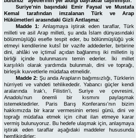
bulunuz”
ayetlerinin yer aldığı bayraklar taşınmıştır.
Suriye’nin başındaki Emir Faysal ve Mustafa
Kemal tarafından imzalanan Türk ve Arap
Hükümetleri arasındaki Gizli Antlaşma:
Madde 1:
Anlaşmaya iştirak eden taraflar, Türk
milleti ve asil Arap milleti, şu anda İslam dünyasındaki
bölünmüşlüğü esefle tespit eder, bu bölünmüşlüğü yok
etmeyi kendilerine kutsî bir vazife addederler, birbirine
dini, ahlâki ve içtimaî açıdan bağlanmış iki milletin iş
birliği içinde bulunmasını temin ederler. İki millet
karşılıklı olarak yardımda bulunmalı, dini ve toprağı,
birleşik kuvvetlerle müdafaa etmelidir.
Madde 2:
Şu anda Arapların bağımsızlığı, Türklerin
hürriyeti ve vahdeti tehlikededir. Yabancı güçler kendi
aralarında Irak’ı, Filistin’i, Suriye ve çevresini,
Anadolu’nun önemli bir kısmını paylaşmak
istemektedirler. Paris Barış Konferansı’nın bizim
hakkımızda bir karar vermesinin ertesi günü, dini ve
toprağı müdafaa etmek için cihat ilan etmeye karar
vermiş bulunuyoruz. Bu hedefe ulaşmak için, anlaşmaya
iştirak eden taraflar aşağıdaki maddeler hususunda
hemfikirdirler: