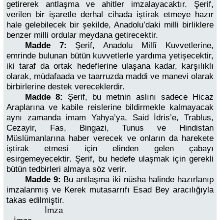
getirerek antlaşma ve ahitler imzalayacaktır. Şerif,
verilen bir işaretle derhal cihada iştirak etmeye hazır
hale gelebilecek bir şekilde, Anadolu’daki milli birliklere
benzer milli ordular meydana getirecektir.
Madde 7:
Şerif, Anadolu Millî Kuvvetlerine,
emrinde bulunan bütün kuvvetlerle yardıma yetişecektir,
iki taraf da ortak hedeflerine ulaşana kadar, karşılıklı
olarak, müdafaada ve taarruzda maddi ve manevi olarak
birbirlerine destek vereceklerdir.
Madde 8:
Şerif, bu metnin aslını sadece Hicaz
Araplarına ve kabile reislerine bildirmekle kalmayacak
aynı zamanda imam Yahya’ya, Said İdris’e, Trablus,
Cezayir, Fas, Bingazi, Tunus ve Hindistan
Müslümanlarına haber verecek ve onların da harekete
iştirak etmesi için elinden gelen çabayı
esirgemeyecektir. Şerif, bu hedefe ulaşmak için gerekli
bütün tedbirleri almaya söz verir.
Madde 9:
Bu antlaşma iki nüsha halinde hazırlanıp
imzalanmış ve Kerek mutasarrıfı Esad Bey aracılığıyla
takas edilmiştir.
İmza