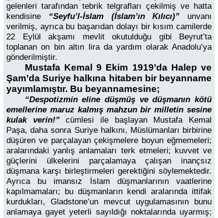
gelenleri tarafından tebrik telgrafları çekilmiş ve hatta
kendisine
“Seyfu’l-İslam (İslam’ın Kılıcı)”
unvanı
verilmiş, ayrıca bu başarıdan dolayı bir kısım camilerde
22 Eylül akşamı mevlit okutulduğu gibi Beyrut’ta
toplanan on bin altın lira da yardım olarak Anadolu’ya
gönderilmiştir.
Mustafa Kemal 9 Ekim 1919’da Halep ve
Şam’da Suriye halkına hitaben bir beyanname
yayımlamıştır. Bu beyannamesine;
“Despotizmin eline düşmüş ve düşmanın kötü
emellerine maruz kalmış mahzun bir milletin sesine
kulak verin!”
cümlesi ile başlayan Mustafa Kemal
Paşa, daha sonra Suriye halkını, Müslümanları birbirine
düşüren ve parçalayan çekişmelere boyun eğmemeleri;
aralarındaki yanlış anlamaları terk etmeleri; kuvvet ve
güçlerini ülkelerini parçalamaya çalışan inançsız
düşmana karşı birleştirmeleri gerektiğini söylemektedir.
Ayrıca bu imansız İslam düşmanlarının vaatlerine
kapılmamaları; bu düşmanların kendi aralarında ittifak
kurdukları, Gladstone’un mevcut uygulamasının bunu
anlamaya gayet yeterli sayıldığı noktalarında uyarmış;