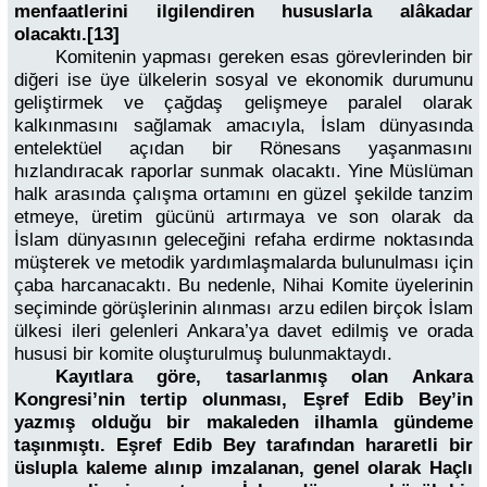
menfaatlerini ilgilendiren hususlarla alâkadar
olacaktı.[13]
Komitenin yapması gereken esas görevlerinden bir
diğeri ise üye ülkelerin sosyal ve ekonomik durumunu
geliştirmek ve çağdaş gelişmeye paralel olarak
kalkınmasını sağlamak amacıyla, İslam dünyasında
entelektüel açıdan bir Rönesans yaşanmasını
hızlandıracak raporlar sunmak olacaktı. Yine Müslüman
halk arasında çalışma ortamını en güzel şekilde tanzim
etmeye, üretim gücünü artırmaya ve son olarak da
İslam dünyasının geleceğini refaha erdirme noktasında
müşterek ve metodik yardımlaşmalarda bulunulması için
çaba harcanacaktı. Bu nedenle, Nihai Komite üyelerinin
seçiminde görüşlerinin alınması arzu edilen birçok İslam
ülkesi ileri gelenleri Ankara’ya davet edilmiş ve orada
hususi bir komite oluşturulmuş bulunmaktaydı.
Kayıtlara göre, tasarlanmış olan Ankara
Kongresi’nin tertip olunması, Eşref Edib Bey’in
yazmış olduğu bir makaleden ilhamla gündeme
taşınmıştı. Eşref Edib Bey tarafından hararetli bir
üslupla kaleme alınıp imzalanan, genel olarak Haçlı