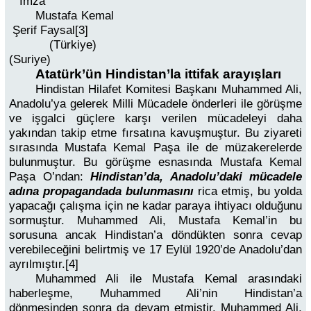
İmza
Mustafa Kemal
Şerif Faysal[3]
(Türkiye)
(Suriye)
Atatürk’ün Hindistan’la ittifak arayışları
Hindistan Hilafet Komitesi Başkanı Muhammed Ali,
Anadolu’ya gelerek Milli Mücadele önderleri ile görüşme
ve işgalci güçlere karşı verilen mücadeleyi daha
yakından takip etme fırsatına kavuşmuştur. Bu ziyareti
sırasında Mustafa Kemal Paşa ile de müzakerelerde
bulunmuştur. Bu görüşme esnasında Mustafa Kemal
Paşa O’ndan:
Hindistan’da, Anadolu’daki mücadele
adına propagandada bulunmasını
rica etmiş, bu yolda
yapacağı çalışma için ne kadar paraya ihtiyacı olduğunu
sormuştur. Muhammed Ali, Mustafa Kemal’in bu
sorusuna ancak Hindistan’a döndükten sonra cevap
verebileceğini belirtmiş ve 17 Eylül 1920’de Anadolu’dan
ayrılmıştır.[4]
Muhammed Ali ile Mustafa Kemal arasındaki
haberleşme, Muhammed Ali’nin Hindistan’a
dönmesinden sonra da devam etmiştir. Muhammed Ali,