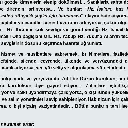
zı gözde kimselerin elenip dökülmesi… Sadıklarla sahte do
ve direncini artırıyorsa… Ve bunlar;
“Hz. İsa’nın, baş
cekleri dünyalık şeyler için harcaması”
olayını hatırlatıyor
üjdeler ve işaretler senin huzurunu artırıyorsa, şükür olg
… Hz. İbrahim, çok sevdiği ve gönül verdiği Hz. İsmail’d
mail’i Ona bağışlamıştı!.. Hz. Yakup Hz. Yusuf’a Allah’ın tec
evgisinin dozunu kaçırınca hasrete uğramıştı.
, hizmet ve musibetlere
sabretmek,
b) Nimetlere, fazilet
efsinde, ailende, çevrende, ülkende ve yeryüzündeki ge
evamlı artıyorsa, sen yükseliş ve olgunlaşma sürecindesin.
 bölgesinde ve yeryüzünde; Adil bir Düzen kurulsun, her t
ökü kurutulsun diye gayret ediyor… Zalimlere, işbirlikç
lıyor ve halkı uyandırmaya çalışıyorsa, o kişi ruhen yüksel
 ve zalim yönetimleri sevip sahipleniyor, Hak nizam için çal
sa, o kişi alçalış vaziyetindedir… Bütün bunların tersi ise
 ne zaman artar;