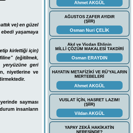
Ahmet AKGÜL
AĞUSTOS ZAFER AYIDIR
(ŞİİR)
attık ve) en güzel
Osman Nuri ÇELİK
e ebedi yaşamaya
Akıl ve Vicdan Ehlinin
MİLLİ ÇÖZÜM MAKALESİ TAKDİRİ
ip kirlettiği için)
iline” (eğitilmek,
Osman ERAYDIN
n yeryüzüne geri
n, niyetlerine ve
HAYATIN METAFİZİKİ VE RÜ’YALARIN
MERTEBELERİ
dirmektedir.
Ahmet AKGÜL
VUSLAT İÇİN, HASRET LAZIM!
 yerinde sayması
(ŞİİR)
durum insanların
Vildan AKGÜL
YAPAY ZEKÂ HAKİKATİN
NERESİNDE?