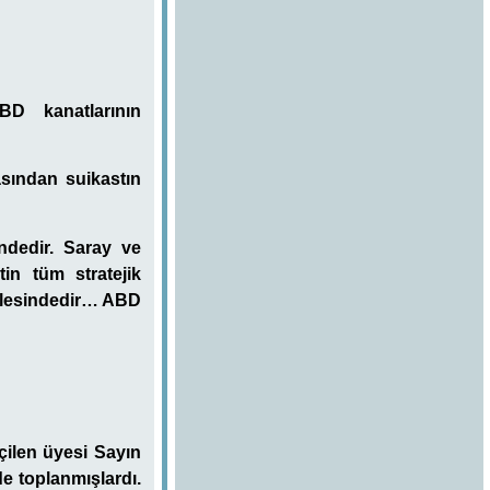
BD kanatlarının
asından suikastın
indedir. Saray ve
in tüm stratejik
ihalesindedir… ABD
ilen üyesi Sayın
e toplanmışlardı.