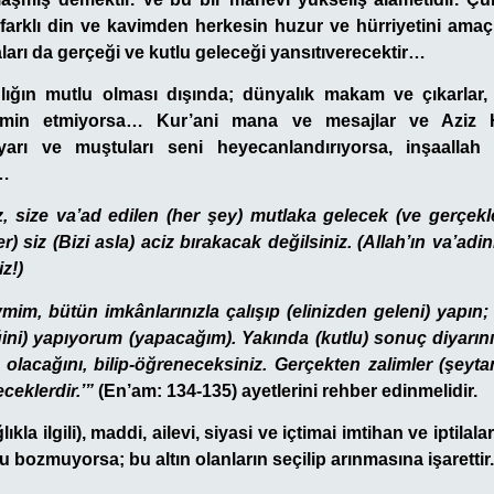
 farklı din ve kavimden herkesin huzur ve hürriyetini amaçl
aları da gerçeği ve kutlu geleceği yansıtıverecektir…
lığın mutlu olması dışında; dünyalık makam ve çıkarlar, 
tmin etmiyorsa… Kur’ani mana ve mesajlar ve Aziz H
uyarı ve muştuları seni heyecanlandırıyorsa, inşaallah
n…
, size va’ad edilen (her şey) mutlaka gelecek (ve gerçekle
er) siz (Bizi asla) aciz bırakacak değilsiniz. (Allah’ın va’adin
z!)
vmim, bütün imkânlarınızla çalışıp (elinizden geleni) yapın
ini) yapıyorum (yapacağım). Yakında (kutlu) sonuç diyarın
n olacağını, bilip-öğreneceksiniz. Gerçekten zalimler (şeyt
ceklerdir.’”
(En’am: 134-135) ayetlerini rehber edinmelidir.
ıkla ilgili), maddi, ailevi, siyasi ve içtimai imtihan ve iptilala
bozmuyorsa; bu altın olanların seçilip arınmasına işarettir.