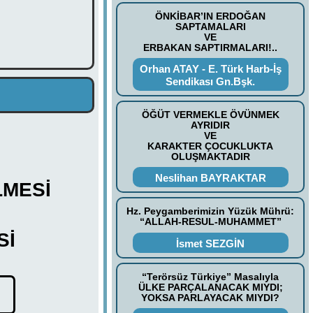
ÖNKİBAR’IN ERDOĞAN
SAPTAMALARI
VE
ERBAKAN SAPTIRMALARI!..
Orhan ATAY - E. Türk Harb-İş
Sendikası Gn.Bşk.
ÖĞÜT VERMEKLE ÖVÜNMEK
AYRIDIR
VE
KARAKTER ÇOCUKLUKTA
OLUŞMAKTADIR
Neslihan BAYRAKTAR
LMESİ
Hz. Peygamberimizin Yüzük Mührü:
“ALLAH-RESUL-MUHAMMET”
Sİ
İsmet SEZGİN
“Terörsüz Türkiye” Masalıyla
ÜLKE PARÇALANACAK MIYDI;
YOKSA PARLAYACAK MIYDI?