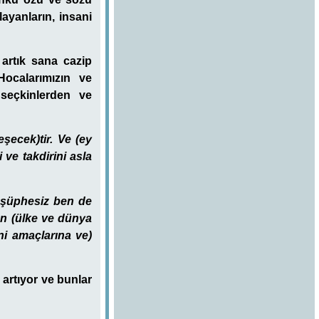
ayanların, insani
artık sana cazip
ocalarımızın ve
 seçkinlerden ve
şecek)tir. Ve (ey
i ve takdirini asla
; şüphesiz ben de
ın (ülke ve dünya
ani amaçlarına ve)
r artıyor ve bunlar