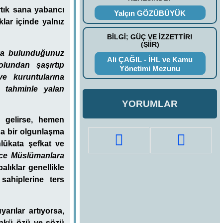
rtık sana yabancı
Yalçın GÖZÜBÜYÜK
klar içinde yalnız
BİLGİ; GÜÇ VE İZZETTİR!
(ŞİİR)
eya bulunduğunuz
Ali ÇAĞIL - İHL ve Kamu
olundan şaşırtıp
Yönetimi Mezunu
ve kuruntularına
e tahminle yalan
YORUMLAR
 gelirse, hemen
 da bir olgunlaşma
hlûkata şefkat ve
dece Müslümanlara
lıklar genellikle
sahiplerine ters
arılar artıyorsa,
ünkü özü ve sözü