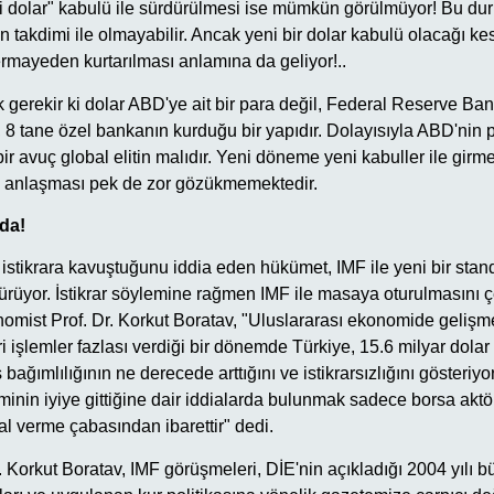
i dolar" kabulü ile sürdürülmesi ise mümkün görülmüyor! Bu d
ın takdimi ile olmayabilir. Ancak yeni bir dolar kabulü olacağı ke
ermayeden kurtarılması anlamına da geliyor!..
erekir ki dolar ABD'ye ait bir para değil, Federal Reserve Bank
, 8 tane özel bankanın kurduğu bir yapıdır. Dolayısıyla ABD'nin p
 bir avuç global elitin malıdır. Yeni döneme yeni kabuller ile gi
a anlaşması pek de zor gözükmemektedir.
da!
istikrara kavuştuğunu iddia eden hükümet, IMF ile yeni bir stan
ürüyor. İstikrar söylemine rağmen IMF ile masaya oturulmasını çe
omist Prof. Dr. Korkut Boratav, "Uluslararası ekonomide gelişme
ri işlemler fazlası verdiği bir dönemde Türkiye, 15.6 milyar dolar 
 bağımlılığının ne derecede arttığını ve istikrarsızlığını gösteriy
nin iyiye gittiğine dair iddialarda bulunmak sadece borsa aktö
al verme çabasından ibarettir" dedi.
 Korkut Boratav, IMF görüşmeleri, DİE'nin açıkladığı 2004 yılı 