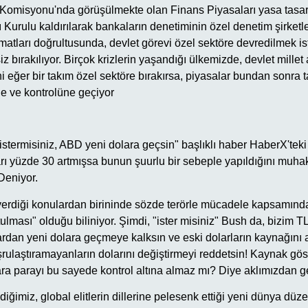
omisyonu'nda görüşülmekte olan Finans Piyasaları yasa tasarı
 Kurulu kaldırılarak bankaların denetiminin özel denetim şirketle
matları doğrultusunda, devlet görevi özel sektöre devredilmek is
bırakılıyor. Birçok krizlerin yaşandığı ülkemizde, devlet millet
i eğer bir takım özel sektöre bırakırsa, piyasalar bundan sonr
ne ve kontrolüne geçiyor
"istermisiniz, ABD yeni dolara geçsin" başlıklı haber HaberX'teki
rı yüzde 30 artmışsa bunun şuurlu bir sebeple yapıldığını muha
Deniyor.
rdiği konulardan birininde sözde terörle mücadele kapsamında
ulması" olduğu biliniyor. Şimdi, "ister misiniz" Bush da, bizim 
ardan yeni dolara geçmeye kalksın ve eski dolarların kaynağını 
ulaştıramayanların dolarını değiştirmeyi reddetsin! Kaynak g
ara parayı bu sayede kontrol altına almaz mı? Diye aklımızdan g
ğimiz, global elitlerin dillerine pelesenk ettiği yeni dünya düze