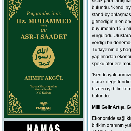
sıcak para tartışm
bulundu. ‘Kendi aya
stand-by anlaşması
gitmediğinin en öne
büyümenin 15.6 mily
vurguladı. Uluslara
verdiği bir dönemde
Türkiye'nin dış bağ
yapılmadan ekonomi
spekülatörlere mora
‘Kendi ayaklarımızı
olarak değerlendir
bizden iyi bilir' k
bulundu.
Milli Gelir Artışı,
Ekonomide sağlıklı
birikim oranının yü