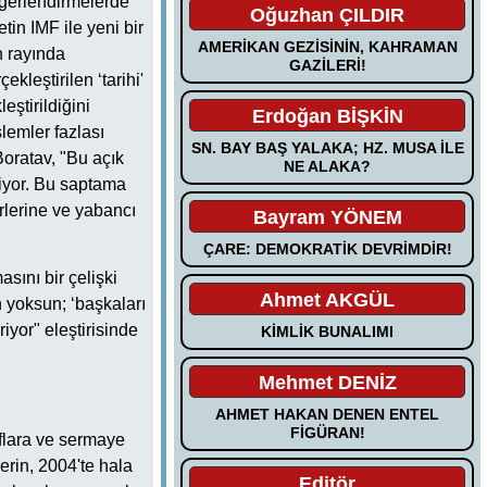
eğerlendirmelerde
Oğuzhan ÇILDIR
in IMF ile yeni bir
AMERİKAN GEZİSİNİN, KAHRAMAN
n rayında
GAZİLERİ!
leştirilen ‘tarihi'
eştirildiğini
Erdoğan BİŞKİN
lemler fazlası
SN. BAY BAŞ YALAKA; HZ. MUSA İLE
Boratav, "Bu açık
NE ALAKA?
riyor. Bu saptama
rlerine ve yabancı
Bayram YÖNEM
ÇARE: DEMOKRATİK DEVRİMDİR!
sını bir çelişki
Ahmet AKGÜL
 yoksun; ‘başkaları
iyor" eleştirisinde
KİMLİK BUNALIMI
Mehmet DENİZ
AHMET HAKAN DENEN ENTEL
FİGÜRAN!
flara ve sermaye
erin, 2004'te hala
Editör