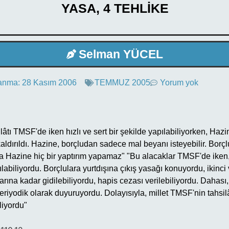
YASA, 4 TEHLİKE
Selman YÜCEL
anma:
28 Kasım 2006
TEMMUZ 2005
Yorum yok
ilâtı TMSF'de iken hızlı ve sert bir şekilde yapılabiliyorken, Haz
ldırıldı. Hazine, borçludan sadece mal beyanı isteyebilir. Borçl
Hazine hiç bir yaptırım yapamaz" "Bu alacaklar TMSF'de iken, t
pılabiliyordu. Borçlulara yurtdışına çıkış yasağı konuyordu, ikinc
rına kadar gidilebiliyordu, hapis cezası verilebiliyordu. Dahas
periyodik olarak duyuruyordu. Dolayısıyla, millet TMSF'nin tahsilât
iliyordu"