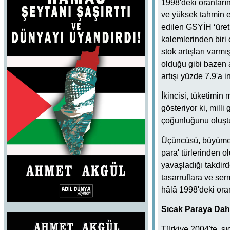
1998'deki oranların
ve yüksek tahmin ed
edilen GSYİH ‘üreti
kalemlerinden biri 
stok artışları varm
olduğu gibi bazen a
artışı yüzde 7.9'a i
İkincisi, tüketimin
gösteriyor ki, milli
çoğunluğunu oluştu
Üçüncüsü, büyümeni
para' türlerinden o
yavaşladığı takdird
tasarruflara ve se
hâlâ 1998'deki oran
Sıcak Paraya Daha
Türkiye 2004'te, sı