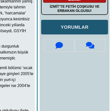
 rakamlarının yanlış
İZMİT’TE FETİH ÇOŞKUSU VE
ntemiyle tahmin
ERBAKAN OLGUSU!
k, ‘harcamalar'
boyunca kesintisiz
önceki yıllarda
YORUMLAR
edilseydi, GSYİH
ki durgunluk
 halkımızın büyük
memiştir.
emli bölümü ‘sıcak
ye girişleri 2005'te
n yurt-içi
geler ise 2004'te
da olduğunu ifade