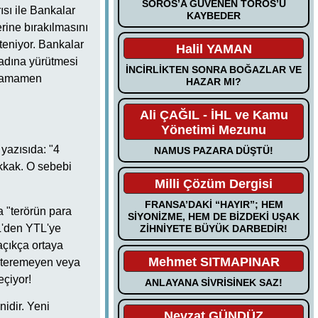
SOROS’A GÜVENEN TOROS’U
sı ile Bankalar
KAYBEDER
rine bırakılmasını
teniyor. Bankalar
Halil YAMAN
 adına yürütmesi
İNCİRLİKTEN SONRA BOĞAZLAR VE
a tamamen
HAZAR MI?
Ali ÇAĞIL - İHL ve Kamu
Yönetimi Mezunu
 yazısıda: "4
NAMUS PAZARA DÜŞTÜ!
kkak. O sebebi
Milli Çözüm Dergisi
FRANSA’DAKİ “HAYIR”; HEM
 "terörün para
SİYONİZME, HEM DE BİZDEKİ UŞAK
TL'den YTL'ye
ZİHNİYETE BÜYÜK DARBEDİR!
açıkça ortaya
Mehmet SITMAPINAR
österemeyen veya
eçiyor!
ANLAYANA SİVRİSİNEK SAZ!
nidir. Yeni
Nevzat GÜNDÜZ