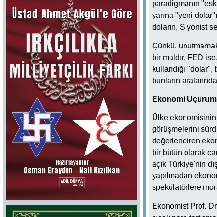
paradigmanın "esk
yarına "yeni dolar"
doların, Siyonist s
Çünkü, unutmamak g
bir maldır. FED ise
kullandığı "dolar",
bunların aralarınd
Ekonomi Uçurum
Ülke ekonomisinin 
görüşmelerini sürd
değerlendiren ekon
bir bütün olarak ca
açık Türkiye'nin dış
yapılmadan ekonomi
spekülatörlere mor
Ekonomist Prof. Dr.