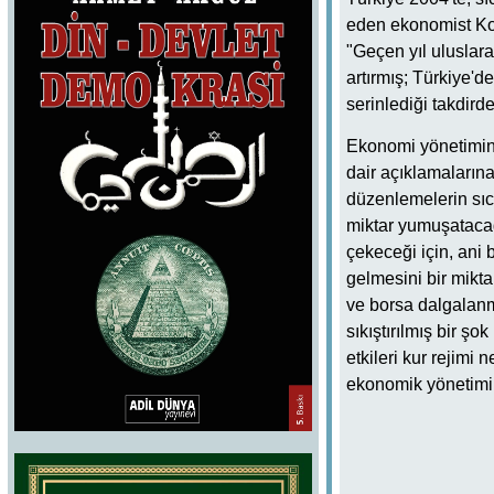
eden ekonomist Kor
"Geçen yıl uluslara
artırmış; Türkiye'd
serinlediği takdird
Ekonomi yönetiminin
dair açıklamalarına
düzenlemelerin sıc
miktar yumuşatacağı
çekeceği için, ani 
gelmesini bir mikta
ve borsa dalgalanma
sıkıştırılmış bir ş
etkileri kur rejimi 
ekonomik yönetimini