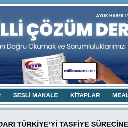
R
SESLİ MAKALE
KİTAPLAR
MEAL
DARI TÜRKİYE’Yİ TASFİYE SÜRECİN