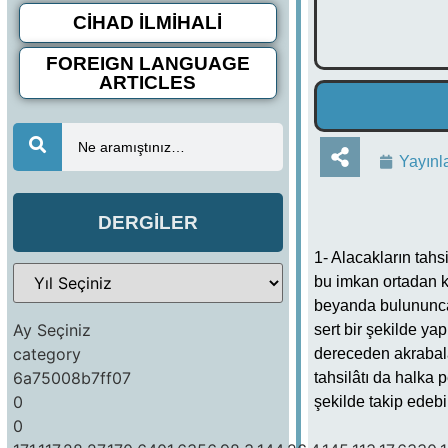
CİHAD İLMİHALİ
FOREIGN LANGUAGE
ARTICLES
Ne aramıştınız…
Yayınl
DERGİLER
1- Alacakların tahs
bu imkan ortadan ka
beyanda bulununca 
Ay Seçiniz
sert bir şekilde ya
category
dereceden akrabala
6a75008b7ff07
tahsilâtı da halka 
0
şekilde takip edeb
0