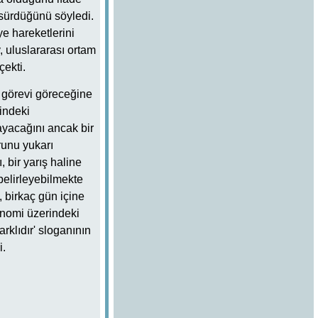
 sürdüğünü söyledi.
ye hareketlerini
, uluslararası ortam
çekti.
p görevi göreceğine
mindeki
ayacağını ancak bir
runu yukarı
 bir yarış haline
belirleyebilmekte
 birkaç gün içine
onomi üzerindeki
arklıdır' sloganının
i.