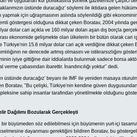
aları ve uygulanan kur politikasına yönelik gazetemize çarpıcı d
klarımızın üstünde duracağız' söylemi ile iktidara gelen hükümet
 yapmak için uğraşmasının aslında söylenildiği gibi ekonomini
mli göstergesi olduğuna dikkat çeken Boratav, 2004 yılında gerçek
ar dolar cari açıkla ve 160 milyar doları aşan dış borçla gerçekl
rası ekonomide gelişmekte olan ülkelerin bir bütün olarak cari iş
 Türkiye'nin 15.6 milyar dolar cari açık verdiğine dikkat çeken 
ımlılığının ne derecede artmış olmasını ve istikrarsızlığını göste
nin iyiye gittiğine dair iddialarda bulunmak sadece borsa aktö
l verme çabasından ibarettir. İnandırıcılığı yoktur" dedi.
n üstünde duracağız' beyanı ile IMF ile yeniden masaya oturulma
en Boratav, "Bu çelişki, Türkiye'nin kendine güven duygusundan
ompleksine sahip insanlar tarafından yönetilmekte olduğunu göster
 Gelir Dağılımı Bozularak Gerçekleşti
 bir büyümeden söz edilebilmesi için büyümenin yurt-içi tasarru
kselmesine dayanması gerektiğini bildiren Boratav, bu göstergel