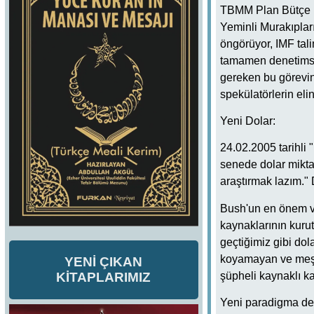
TBMM Plan Bütçe K
Yeminli Murakıpları
öngörüyor, IMF tali
tamamen denetimsiz 
gereken bu görevin
spekülatörlerin eli
Yeni Dolar:
24.02.2005 tarihli 
senede dolar mikta
araştırmak lazım." 
Bush'un en önem ve
kaynaklarının kurut
geçtiğimiz gibi dol
koyamayan ve meşr
YENİ ÇIKAN
şüpheli kaynaklı k
KİTAPLARIMIZ
Yeni paradigma dedi