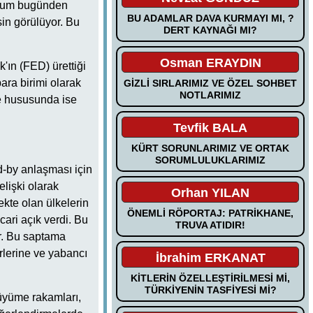
urum bugünden
BU ADAMLAR DAVA KURMAYI MI, ?
sin görülüyor. Bu
DERT KAYNAĞI MI?
Osman ERAYDIN
'ın (FED) ürettiği
ara birimi olarak
GİZLİ SIRLARIMIZ VE ÖZEL SOHBET
NOTLARIMIZ
rme hususunda ise
Tevfik BALA
KÜRT SORUNLARIMIZ VE ORTAK
SORUMLULUKLARIMIZ
d-by anlaşması için
lişki olarak
Orhan YILAN
kte olan ülkelerin
ÖNEMLİ RÖPORTAJ: PATRİKHANE,
cari açık verdi. Bu
TRUVA ATIDIR!
or. Bu saptama
rlerine ve yabancı
İbrahim ERKANAT
KİTLERİN ÖZELLEŞTİRİLMESİ Mİ,
TÜRKİYENİN TASFİYESİ Mİ?
büyüme rakamları,