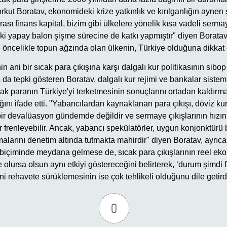
kut Boratav, ekonomideki krize yatkınlık ve kırılganlığın aynen
rası finans kapital, bizim gibi ülkelere yönelik kısa vadeli serma
eki yapay balon şişme sürecine de katkı yapmıştır" diyen Boratav
e öncelikle topun ağzında olan ülkenin, Türkiye olduğuna dikkat 
 ani bir sıcak para çıkışına karşı dalgalı kur politikasının sibo
 da tepki gösteren Boratav, dalgalı kur rejimi ve bankalar siste
ak paranın Türkiye'yi terketmesinin sonuçlarını ortadan kaldırm
nı ifade etti. "Yabancılardan kaynaklanan para çıkışı, döviz ku
bir devalüasyon gündemde değildir ve sermaye çıkışlarının hızını,
r frenleyebilir. Ancak, yabancı spekülatörler, uygun konjonktürü 
larını denetim altında tutmakta mahirdir" diyen Boratav, ayrıca,
ok biçiminde meydana gelmese de, sıcak para çıkışlarının reel ek
ne olursa olsun aynı etkiyi göstereceğini belirterek, ‘durum şimdi f
 rehavete sürüklemesinin ise çok tehlikeli olduğunu dile getird
0