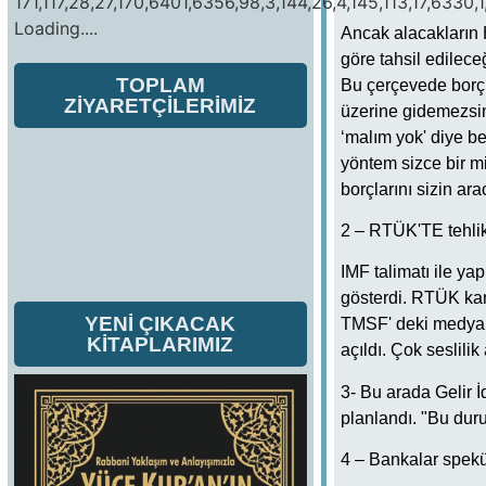
171,117,28,27,170,6401,6356,98,3,144,26,4,145,113,17,6330,1
Loading....
Ancak alacakların 
göre tahsil edilece
TOPLAM
Bu çerçevede borçl
ZİYARETÇİLERİMİZ
üzerine gidemezsin
‘malım yok' diye be
yöntem sizce bir mid
borçlarını sizin ara
2 – RTÜK'TE tehlik
IMF talimatı ile ya
gösterdi. RTÜK kan
YENİ ÇIKACAK
TMSF' deki medya k
KİTAPLARIMIZ
açıldı. Çok seslilik
3- Bu arada Gelir İ
planlandı. "Bu du
4 – Bankalar speküla