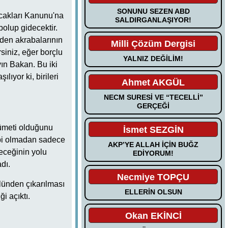
SONUNU SEZEN ABD
acakları Kanunu'na
SALDIRGANLAŞIYOR!
bolup gidecektir.
eden akrabalarının
Milli Çözüm Dergisi
siniz, eğer borçlu
YALNIZ DEĞİLİM!
yın Bakan. Bu iki
lıyor ki, birileri
Ahmet AKGÜL
NECM SURESİ VE “TECELLİ”
GERÇEĞİ
kümeti olduğunu
İsmet SEZGİN
abi olmadan sadece
AKP’YE ALLAH İÇİN BUĞZ
eceğinin yolu
EDİYORUM!
adı.
Necmiye TOPÇU
olünden çıkarılması
ELLERİN OLSUN
 açıktı.
Okan EKİNCİ