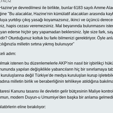
,110,12
Hazine'ye devredilmesi ile birlikte, bunlar 6183 sayılı Amme Al
ğine "Bu alacaklar, Hazine'nin kümülatif alacakları arasında kay
uya yurtdışı çıkış yasağı koyamazsınız, ikinci ve üçüncü derec
iz, hapis cezası veremezsiniz. Mal beyanında bulunmasını ister
yan ederse hiçbir şey yapamadan beklersiniz. İşte size fark, sa
ir? Oturduğunuz koltuk bu farkı bilmenizi gerektiriyor. Öyle anlaşı
cılığınızla milletin sırtına yıkmış bulunuyor"
eli adım:
pılmak istenen bu düzenlemelerle AKP'nin nasıl bir işbirlikçi hü
ununda yapılan değişiklikle yabancıların hiç bir sınırlamaya t
uruluşlarına değil Türkiye'de medya kuruluşları kurup işletebil
 adına milletin birlik ve beraberliğinin tehlikeye atıldığına bakılm
daresi Kanunu tasarısı ile devletin gelir bütçesinin Maliye kontr
rumun, modern Duyun-u Umumiye'den başka bir anlama gelmediği
törlerin eline bırakılıyor: