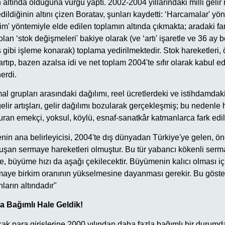
 altında olduğuna vurgu yaptı. 2002-2004 yıllarındaki milli gelir
ildiğinin altını çizen Boratav, şunları kaydetti: ‘Harcamalar' yö
m' yöntemiyle elde edilen toplamın altında çıkmakta; aradaki far
olan ‘stok değişmeleri' bakiye olarak (ve ‘artı' işaretle ve 36 ay 
ış gibi işleme konarak) toplama yedirilmektedir. Stok hareketleri, 
rtıp, bazen azalsa idi ve net toplam 2004'te sıfır olarak kabul 
nerdi.
 mal grupları arasındaki dağılımı, reel ücretlerdeki ve istihdamda
 gelir artışları, gelir dağılımı bozularak gerçekleşmiş; bu nedenle
ran emekçi, yoksul, köylü, esnaf-sanatkâr katmanlarca fark edil
n ana belirleyicisi, 2004'te dış dünyadan Türkiye'ye gelen, ön
luşan sermaye hareketleri olmuştur. Bu tür yabancı kökenli serma
e, büyüme hızı da aşağı çekilecektir. Büyümenin kalıcı olması içi
rmaye birkim oranının yükselmesine dayanması gerekir. Bu göster
ların altındadır"
 Bağımlı Hale Geldik!
cak para girişlerine 2000 yılından daha fazla bağımlı bir durum