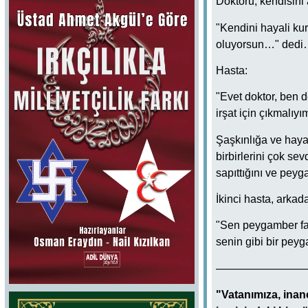
Doktoru, kendisini 
"Kendini hayali kur
oluyorsun…" ded
Hasta:
"Evet doktor, ben d
irşat için çıkmalıyı
Şaşkınlığa ve hayal
birbirlerini çok sev
sapıttığını ve peyg
İkinci hasta, arkad
"Sen peygamber fal
senin gibi bir pey
————————
"Vatanımıza, inan