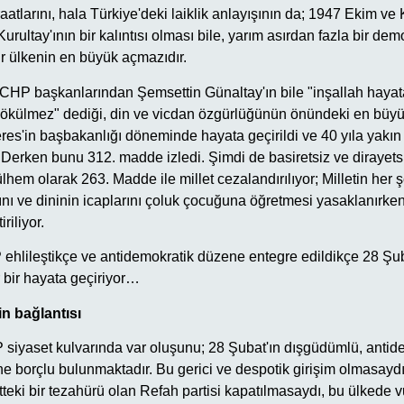
raatlarını, hala Türkiye'deki laiklik anlayışının da; 1947 Ekim v
rultay'ının bir kalıntısı olması bile, yarım asırdan fazla bir dem
r ülkenin en büyük açmazıdır.
i CHP başkanlarından Şemsettin Günaltay'ın bile "inşallah hayat
dökülmez" dediği, din ve vicdan özgürlüğünün önündeki en büyü
s'in başbakanlığı döneminde hayata geçirildi ve 40 yıla yakın b
 Derken bunu 312. madde izledi. Şimdi de basiretsiz ve dirayets
em olarak 263. Madde ile millet cezalandırılıyor; Milletin her 
bını ve dininin icaplarını çoluk çocuğuna öğretmesi yasaklanırken
riliyor.
 ehlileştikçe ve antidemokratik düzene entegre edildikçe 28 Şub
r bir hayata geçiriyor…
n bağlantısı
P siyaset kulvarında var oluşunu; 28 Şubat'ın dışgüdümlü, antid
e borçlu bulunmaktadır. Bu gerici ve despotik girişim olmasaydı
eki bir tezahürü olan Refah partisi kapatılmasaydı, bu ülkede v