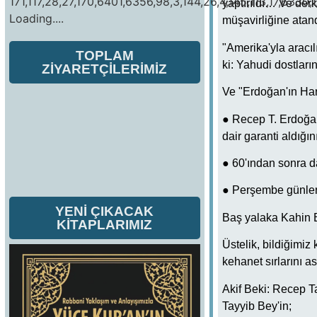
171,117,28,27,170,6401,6356,98,3,144,26,4,145,113,17,6330,1
yaptırıldı… Ve der
Loading....
müşavirliğine ata
"Amerika'yla aracıl
TOPLAM
ki: Yahudi dostları
ZİYARETÇİLERİMİZ
Ve "Erdoğan'ın Harf
● Recep T. Erdoğan
dair garanti aldığın
● 60'ından sonra d
● Perşembe günleri
YENİ ÇIKACAK
Baş yalaka Kahin B
KİTAPLARIMIZ
Üstelik, bildiğimi
kehanet sırlarını a
Akif Beki: Recep Ta
Tayyib Bey'in;