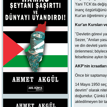
Yani TCK'da değiş
inanç özgürlüğünü
Kur'an öğretimini 
Kur'an Kursları ve
"Devletin görevi ya
Sezer, "Anılan yasal
ve din devleti yanlı
önlenmesi; böylece
felsefesine aykırı 
AKP'nin icraatla
Önce bir saptamayl
14 Mayıs 1950 seçim
devrim" olarak nite
doğumdur. Çünkü DP
akledilmeyen bir t