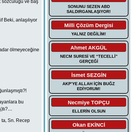
k sözcülüğü ve baş
SONUNU SEZEN ABD
SALDIRGANLAŞIYOR!
f Beki, anlaşılıyor
Milli Çözüm Dergisi
YALNIZ DEĞİLİM!
Ahmet AKGÜL
kadar ölmeyeceğine
NECM SURESİ VE “TECELLİ”
GERÇEĞİ
İsmet SEZGİN
AKP’YE ALLAH İÇİN BUĞZ
EDİYORUM!
ğunlaşmıştı?!
mayanlara bu
Necmiye TOPÇU
ış)tı?…
ELLERİN OLSUN
p ta, Sn. Recep
Okan EKİNCİ