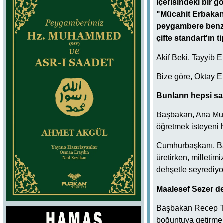
içerisindeki bir g
"Mücahit Erbakan!
peygambere benzet
çifte standart'ın t
Akif Beki, Tayyib 
Bize göre, Oktay Ekş
Bunların hepsi sa
Başbakan, Ana Muh
öğretmek isteyeni
Cumhurbaşkanı, Başb
üretirken, milletim
dehşetle seyrediy
Maalesef Sezer de
Başbakan Recep Tay
boğuntuya getirmek