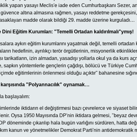
iklik yapan yasayı Meclis'e iade eden Cumhurbaşkanı Sezer, a
 güvence altına almasına rağmen, yasayı reddetme gerekçesin
yasaklayan madde olarak bildiği 29. madde üzerine kurguladı…
 Dini Eğitim Kurumları: "Temelli Ortadan kaldırılmalı"ymış!
salara aykırı eğitim kurumlarını yaşatmak değil, temelli ortadan 
arın hedefinin, ayrılıkçı terör örgütlerinin, misyonerlik etkinlikle
sı tarikatların, izin almadan, yasadışı yollarla okul ya da kurs aç
, sapkın yöntemlerle gençlerin çağdışı, bölücü ve Türkiye Cumhu
biçimde eğitimlerinin önlenmesi olduğu açıktır" bahanesine sığı
rı karşısında "Polyannacılık" oynamak…
a başlayalım:
lerinde iktidarın el değiştirmesi bazı çevrelerce ve siyaset bil
lenir. Oysa 1950 Mayısında DP'nin iktidara gelmesi, "beyaz devri
 döneminde çıkarılıp hala bugün varlığını sürdüren, hatta değiş
akım kanun ve yönetmelikler Demokrat Parti'nin antidemokratik mi