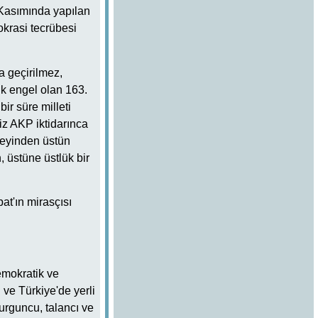
e Kasımında yapılan
okrasi tecrübesi
a geçirilmez,
k engel olan 163.
ir süre milleti
iz AKP iktidarınca
şeyinden üstün
, üstüne üstlük bir
at'ın mirasçısı
emokratik ve
 ve Türkiye'de yerli
urguncu, talancı ve