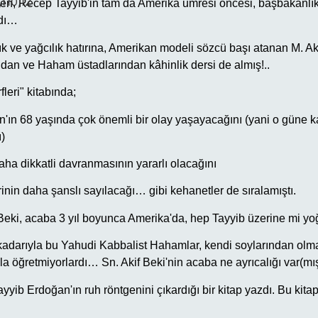
,110,12
ken, Recep Tayyib'in tam da Amerika umresi öncesi, başbakanlı
ndı…
ık ve yağcılık hatırına, Amerikan modeli sözcü başı atanan M. Aki
ndan ve Haham üstadlarından kâhinlik dersi de almış!..
leri" kitabında;
'ın 68 yaşında çok önemli bir olay yaşayacağını (yani o güne 
ı)
aha dikkatli davranmasının yararlı olacağını
nin daha şanslı sayılacağı… gibi kehanetler de sıralamıştı.
eki, acaba 3 yıl boyunca Amerika'da, hep Tayyib üzerine mi yo
z kadarıyla bu Yahudi Kabbalist Hahamlar, kendi soylarından ol
sla öğretmiyorlardı… Sn. Akif Beki'nin acaba ne ayrıcalığı var(m
yyib Erdoğan'ın ruh röntgenini çıkardığı bir kitap yazdı. Bu kita