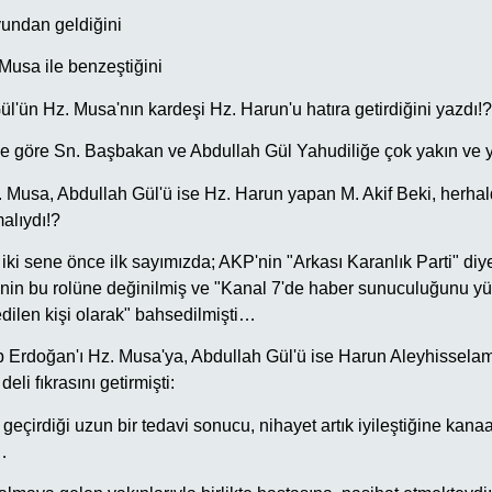
undan geldiğini
Musa ile benzeştiğini
l'ün Hz. Musa'nın kardeşi Hz. Harun'u hatıra getirdiğini yazdı!?
'ye göre Sn. Başbakan ve Abdullah Gül Yahudiliğe çok yakın ve 
. Musa, Abdullah Gül'ü ise Hz. Harun yapan M. Akif Beki, herhal
alıydı!?
iki sene önce ilk sayımızda; AKP'nin "Arkası Karanlık Parti" diy
'nin bu rolüne değinilmiş ve "Kanal 7'de haber sunuculuğunu yü
dilen kişi olarak" bahsedilmişti…
ib Erdoğan'ı Hz. Musa'ya, Abdullah Gül'ü ise Harun Aleyhissela
eli fıkrasını getirmişti:
geçirdiği uzun bir tedavi sonucu, nihayet artık iyileştiğine kanaa
…