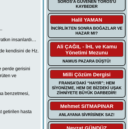
SOROS’A GÜVENEN TOROS’U
KAYBEDER
Halil YAMAN
İNCİRLİKTEN SONRA BOĞAZLAR VE
..
HAZAR MI?
yatkın insanlardı…
Ali ÇAĞIL - İHL ve Kamu
de kendisini de Hz.
Yönetimi Mezunu
NAMUS PAZARA DÜŞTÜ!
e perde gerisini
Milli Çözüm Dergisi
rüten ve
FRANSA’DAKİ “HAYIR”; HEM
SİYONİZME, HEM DE BİZDEKİ UŞAK
ZİHNİYETE BÜYÜK DARBEDİR!
ma benzetmesi,
Mehmet SITMAPINAR
t getirilen hasta
ANLAYANA SİVRİSİNEK SAZ!
Nevzat GÜNDÜZ