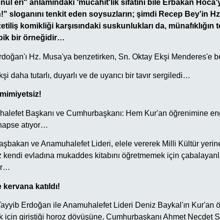
önül eri" anlamındaki ‘mücahit'lik sıfatını bile Erbakan Hoca
" sloganını tenkit eden soysuzların; şimdi Recep Bey'in Hz.
iliş komikliği karşısındaki suskunlukları da, münafıklığın te
ipik bir örneğidir…
Erdoğan'ı Hz. Musa'ya benzetirken, Sn. Oktay Ekşi Menderes'e be
i daha tutarlı, duyarlı ve de uyarıcı bir tavır sergiledi…
mimiyetsiz!
alefet Başkanı ve Cumhurbaşkanı: Hem Kur'an öğrenimine eng
 hapse atıyor…
akan ve Anamuhalefet Lideri, elele vererek Milli Kültür yerine, 
iz kendi evladına mukaddes kitabını öğretmemek için çabalayanla
or…
 kervana katıldı!
yib Erdoğan ile Anamuhalefet Lideri Deniz Baykal'ın Kur'an ö
 için giriştiği horoz dövüşüne, Cumhurbaşkanı Ahmet Necdet Se