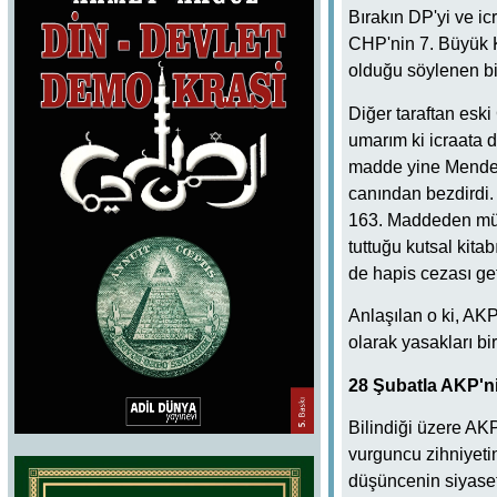
Bırakın DP'yi ve ic
CHP'nin 7. Büyük Ku
olduğu söylenen bi
Diğer taraftan esk
umarım ki icraata 
madde yine Mendere
canından bezdirdi.
163. Maddeden mülh
tuttuğu kutsal kita
de hapis cezası geti
Anlaşılan o ki, AKP
olarak yasakları bi
28 Şubatla AKP'ni
Bilindiği üzere AK
vurguncu zihniyetin
düşüncenin siyasett