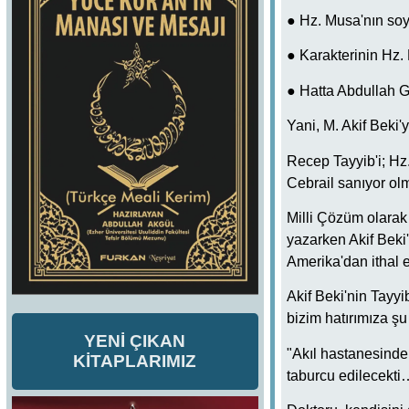
● Hz. Musa'nın soy
● Karakterinin Hz. 
● Hatta Abdullah Gü
Yani, M. Akif Beki
Recep Tayyib'i; Hz
Cebrail sanıyor olm
Milli Çözüm olarak 
yazarken Akif Beki
Amerika'dan ithal e
Akif Beki'nin Tayy
bizim hatırımıza şu d
YENİ ÇIKAN
"Akıl hastanesinde 
KİTAPLARIMIZ
taburcu edilecekti