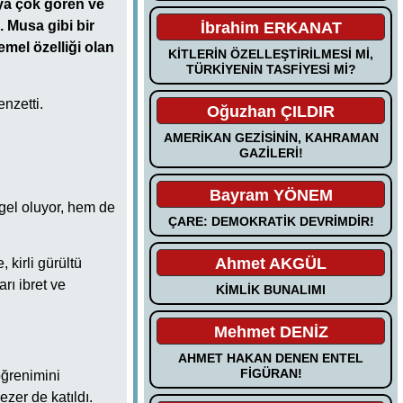
'ya çok gören ve
 Musa gibi bir
İbrahim ERKANAT
mel özelliği olan
KİTLERİN ÖZELLEŞTİRİLMESİ Mİ,
TÜRKİYENİN TASFİYESİ Mİ?
nzetti.
Oğuzhan ÇILDIR
AMERİKAN GEZİSİNİN, KAHRAMAN
GAZİLERİ!
Bayram YÖNEM
el oluyor, hem de
ÇARE: DEMOKRATİK DEVRİMDİR!
Ahmet AKGÜL
kirli gürültü
rı ibret ve
KİMLİK BUNALIMI
Mehmet DENİZ
AHMET HAKAN DENEN ENTEL
FİGÜRAN!
ğrenimini
zer de katıldı.