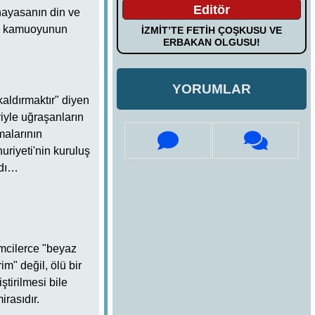
Editör
nayasanın din ve
i, kamuoyunun
İZMİT’TE FETİH ÇOŞKUSU VE
ERBAKAN OLGUSU!
YORUMLAR
kaldırmaktır" diyen
riyle uğraşanların
malarının
riyeti'nin kuruluş
ndı…
imcilerce "beyaz
m" değil, ölü bir
tirilmesi bile
rasıdır.