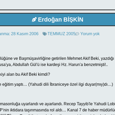
Erdoğan BİŞKİN
anma:
28 Kasım 2006
TEMMUZ 2005
Yorum yok
üğüne ve Başmüşavirliğine getirilen Mehmet Akif Beki, yazdığı
sa'ya, Abdullah Gül'ü ise kardeşi Hz. Harun'a benzetmişti!..
yi alan bu Akif Beki kimdi?
e eğitim yaptı… (Yahudi dili İbraniceye özel ilgi duyar(mıy)dı…)
masonluğa uyarlandı ve ayarlandı. Recep Tayyib'le Yahudi Lobi y
P'nin iktidara taşınmasında rol aldı… Kanal 7 de haber müdürl