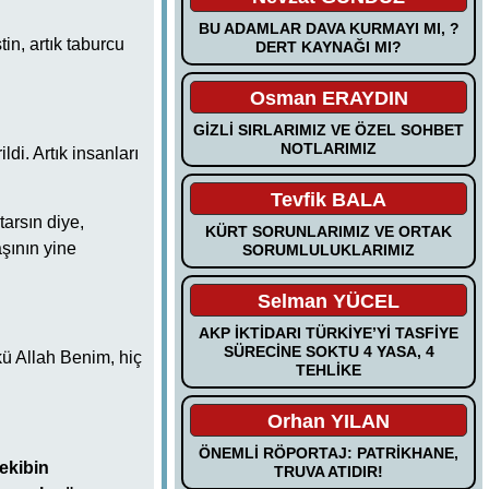
BU ADAMLAR DAVA KURMAYI MI, ?
in, artık taburcu
DERT KAYNAĞI MI?
Osman ERAYDIN
GİZLİ SIRLARIMIZ VE ÖZEL SOHBET
NOTLARIMIZ
di. Artık insanları
Tevfik BALA
tarsın diye,
KÜRT SORUNLARIMIZ VE ORTAK
aşının yine
SORUMLULUKLARIMIZ
Selman YÜCEL
AKP İKTİDARI TÜRKİYE’Yİ TASFİYE
SÜRECİNE SOKTU 4 YASA, 4
ü Allah Benim, hiç
TEHLİKE
Orhan YILAN
ÖNEMLİ RÖPORTAJ: PATRİKHANE,
ekibin
TRUVA ATIDIR!