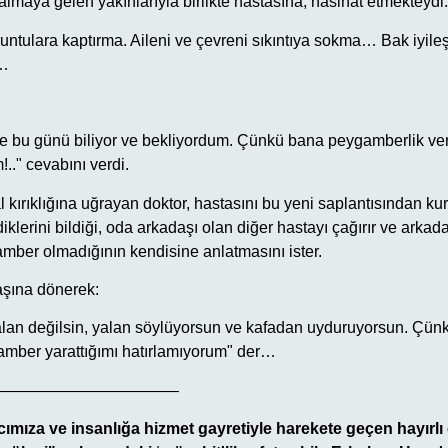
almaya gelen yakınlarıyla birlikte hastasına, nasihat etmekteydi:
untulara kaptırma. Aileni ve çevreni sıkıntıya sokma… Bak iyileşt
i…
e bu günü biliyor ve bekliyordum. Çünkü bana peygamberlik veril
m!.." cevabını verdi.
 kırıklığına uğrayan doktor, hastasını bu yeni saplantısından kur
diklerini bildiği, oda arkadaşı olan diğer hastayı çağırır ve arkad
amber olmadığının kendisine anlatmasını ister.
aşına dönerek:
an değilsin, yalan söylüyorsun ve kafadan uyduruyorsun. Çünk
gamber yarattığımı hatırlamıyorum" der…
———————————–
cımıza ve insanlığa hizmet gayretiyle harekete geçen hayırlı 