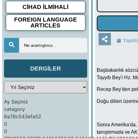
CİHAD İLMİHALİ
FOREIGN LANGUAGE
ARTICLES
Yayınl
Ne aramıştınız…
DERGİLER
Başbakanlık sözcül
Tayyib Bey'i Hz. Mu
Recep Bey'den peki
Ay Seçiniz
Doğu dilleri üzerin
category
6a76c543efa52
0
Sonra Amerika'da, 
0
tanıştırmada ve AK