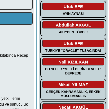
Ufuk EFE
AYIN AYNASI
Abdullah AKGÜL
AKP’DEN TÖVBE!
Ufuk EFE
TÜRKİYE “ORACLE” TUZAĞINDA!
 kitabında Recep
Nail KIZILKAN
BU SEFER “MİLLİ DERİN DEVLET”
DEVREDE
Mikail YILMAZ
GERÇEK KAHRAMANLIK, ERKEK
MÜSLÜMANLIK
etkililerini
üğü ve sunuculuk
Necati AKGÜL