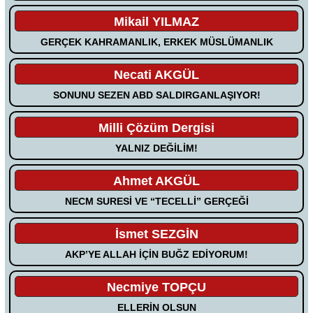
Mikail YILMAZ
GERÇEK KAHRAMANLIK, ERKEK MÜSLÜMANLIK
Necati AKGÜL
SONUNU SEZEN ABD SALDIRGANLAŞIYOR!
Milli Çözüm Dergisi
YALNIZ DEĞİLİM!
Ahmet AKGÜL
NECM SURESİ VE “TECELLİ” GERÇEĞİ
İsmet SEZGİN
AKP’YE ALLAH İÇİN BUĞZ EDİYORUM!
Necmiye TOPÇU
ELLERİN OLSUN