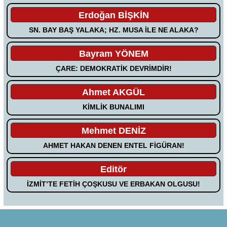
Erdoğan BİŞKİN
SN. BAY BAŞ YALAKA; HZ. MUSA İLE NE ALAKA?
Bayram YÖNEM
ÇARE: DEMOKRATİK DEVRİMDİR!
Ahmet AKGÜL
KİMLİK BUNALIMI
Mehmet DENİZ
AHMET HAKAN DENEN ENTEL FİGÜRAN!
Editör
İZMİT’TE FETİH ÇOŞKUSU VE ERBAKAN OLGUSU!