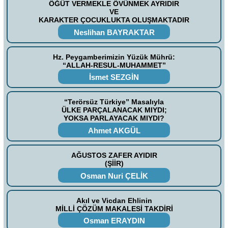
ÖĞÜT VERMEKLE ÖVÜNMEK AYRIDIR
VE
KARAKTER ÇOCUKLUKTA OLUŞMAKTADIR
Neslihan BAYRAKTAR
Hz. Peygamberimizin Yüzük Mührü:
“ALLAH-RESUL-MUHAMMET”
İsmet SEZGİN
“Terörsüz Türkiye” Masalıyla
ÜLKE PARÇALANACAK MIYDI;
YOKSA PARLAYACAK MIYDI?
Ahmet AKGÜL
AĞUSTOS ZAFER AYIDIR
(ŞİİR)
Osman Nuri ÇELİK
Akıl ve Vicdan Ehlinin
MİLLİ ÇÖZÜM MAKALESİ TAKDİRİ
Osman ERAYDIN