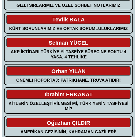
GİZLİ SIRLARIMIZ VE ÖZEL SOHBET NOTLARIMIZ
Tevfik BALA
KÜRT SORUNLARIMIZ VE ORTAK SORUMLULUKLARIMIZ
Selman YÜCEL
AKP İKTİDARI TÜRKİYE’Yİ TASFİYE SÜRECİNE SOKTU 4
YASA, 4 TEHLİKE
Orhan YILAN
ÖNEMLİ RÖPORTAJ: PATRİKHANE, TRUVA ATIDIR!
İbrahim ERKANAT
KİTLERİN ÖZELLEŞTİRİLMESİ Mİ, TÜRKİYENİN TASFİYESİ
Mİ?
Oğuzhan ÇILDIR
AMERİKAN GEZİSİNİN, KAHRAMAN GAZİLERİ!