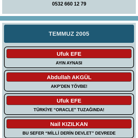
0532 660 12 79
TEMMUZ 2005
Ufuk EFE
AYIN AYNASI
Abdullah AKGÜL
AKP’DEN TÖVBE!
Ufuk EFE
TÜRKİYE “ORACLE” TUZAĞINDA!
Nail KIZILKAN
BU SEFER “MİLLİ DERİN DEVLET” DEVREDE