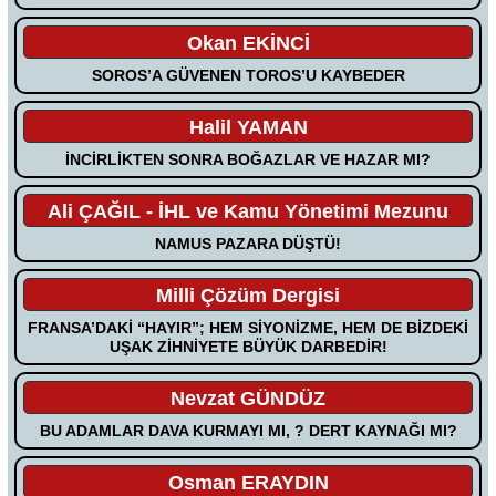
Okan EKİNCİ
SOROS’A GÜVENEN TOROS’U KAYBEDER
Halil YAMAN
İNCİRLİKTEN SONRA BOĞAZLAR VE HAZAR MI?
Ali ÇAĞIL - İHL ve Kamu Yönetimi Mezunu
NAMUS PAZARA DÜŞTÜ!
Milli Çözüm Dergisi
FRANSA’DAKİ “HAYIR”; HEM SİYONİZME, HEM DE BİZDEKİ
UŞAK ZİHNİYETE BÜYÜK DARBEDİR!
Nevzat GÜNDÜZ
BU ADAMLAR DAVA KURMAYI MI, ? DERT KAYNAĞI MI?
Osman ERAYDIN