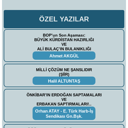
ÖZEL YAZILAR
BOP’un Son Aşaması:
BÜYÜK KÜRDİSTAN HAZIRLIĞI
VE
ALİ BULAÇ’IN BULANIKLIĞI
Ahmet AKGÜL
MİLLİ ÇÖZÜM NE ŞANSLIDIR
(ŞİİR)
Halil ALTUNTAŞ
ÖNKİBAR’IN ERDOĞAN SAPTAMALARI
VE
ERBAKAN SAPTIRMALARI!..
Orhan ATAY - E. Türk Harb-İş
Sendikası Gn.Bşk.