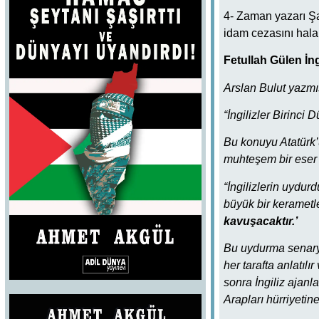
4- Zaman yazarı Şah
idam cezasını hala 
Fetullah Gülen İn
Arslan Bulut yazmış
“İngilizler Birinci
Bu konuyu Atatürk’
muhteşem bir eser 
“İngilizlerin uydur
büyük bir kerametl
kavuşacaktır.’
Bu uydurma senaryo
her tarafta anlatılı
sonra İngiliz ajanl
Arapları hürriyetin