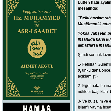
Lütfen hatırlaya
mesajında:
“Belki bazıları ra
Müslümanlık adına 
Yoksa vahşetin bu
insanlığa karşı ku
almazlarsa insanlığ
Şimdi sormak lazım
1- Fetullah Gülen’
(Çünkü daha önce, 
açıklamıştı)
2- Eğer hala bu ina
nükleer başlıkları
3- Ve bu zalim ve e
İslam’ı yayma fırsa