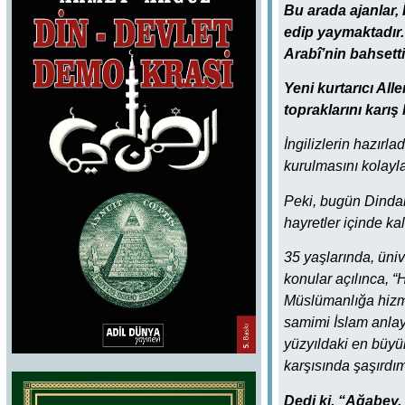
Bu arada ajanlar, 
edip yaymaktadır. 
Arabî’nin bahsetti
Yeni kurtarıcı Al
topraklarını karış 
İngilizlerin hazırl
kurulmasını kolaylaş
Peki, bugün Dindar 
hayretler içinde ka
35 yaşlarında, üniv
konular açılınca, “
Müslümanlığa hizme
samimi İslam anlayı
yüzyıldaki en büyük
karşısında şaşırdım
Dedi ki, “Ağabey,