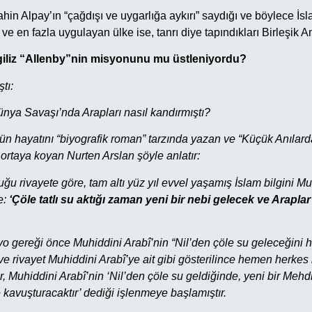
in Alpay’ın “çağdışı ve uygarlığa aykırı” saydığı ve böylece İsl
ve en fazla uygulayan ülke ise, tanrı diye tapındıkları Birleşik A
giliz “Allenby”nin misyonunu mu üstleniyordu?
tı:
 Dünya Savaşı’nda Arapları nasıl kandırmıştı?
ün hayatını “biyografik roman” tarzında yazan ve “Küçük Anılarda
ortaya koyan Nurten Arslan şöyle anlatır:
duğu rivayete göre, tam altı yüz yıl evvel yaşamış İslam bilgini Mu
e:
‘Çöle tatlı su aktığı zaman yeni bir nebi gelecek ve Araplar
 gereği önce Muhiddini Arabî’nin “Nil’den çöle su geleceğini ha
r ve rivayet Muhiddini Arabî’ye ait gibi gösterilince hemen herkes 
ar, Muhiddini Arabî’nin ‘Nil’den çöle su geldiğinde, yeni bir Mehd
e kavuşturacaktır’ dediği işlenmeye başlamıştır.