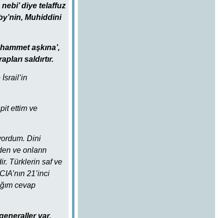
nebi’ diye telaffuz
nby’nin, Muhiddini
Muhammet aşkına’,
pları saldırtır.
İsrail’in
pit ettim ve
uyordum. Dini
den ve onların
. Türklerin saf ve
CIA’nın 21’inci
dığım cevap
generaller var.