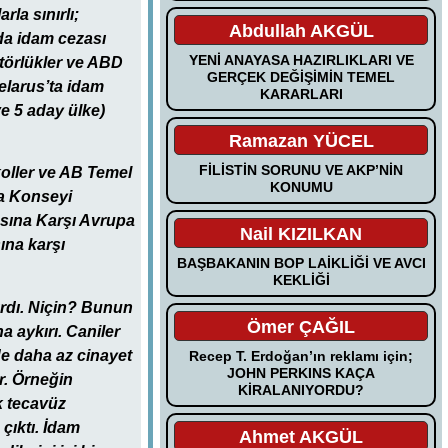
la sınırlı;
Abdullah AKGÜL
da idam cezası
YENİ ANAYASA HAZIRLIKLARI VE
atörlükler ve ABD
GERÇEK DEĞİŞİMİN TEMEL
elarus’ta idam
KARARLARI
ve 5 aday ülke)
Ramazan YÜCEL
FİLİSTİN SORUNU VE AKP’NİN
oller ve AB Temel
KONUMU
pa Konseyi
asına Karşı Avrupa
Nail KIZILKAN
ına karşı
BAŞBAKANIN BOP LAİKLİĞİ VE AVCI
KEKLİĞİ
ırdı. Niçin? Bunun
Ömer ÇAĞIL
 aykırı. Caniler
de daha az cinayet
Recep T. Erdoğan’ın reklamı için;
JOHN PERKINS KAÇA
r. Örneğin
KİRALANIYORDU?
k tecavüz
çıktı. İdam
Ahmet AKGÜL