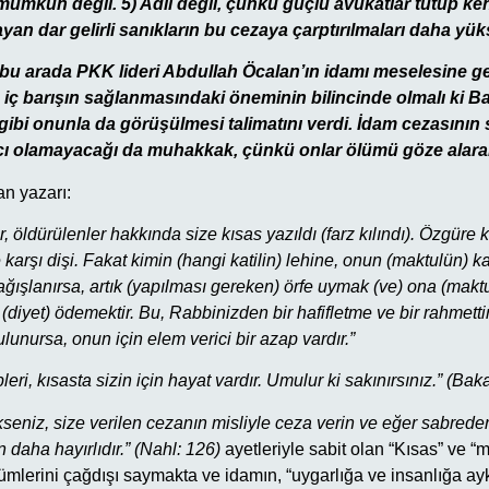
 mümkün değil. 5) Adil değil, çünkü güçlü avukatlar tutup kendi
n dar gelirli sanıkların bu cezaya çarptırılmaları daha yüks
, bu arada PKK lideri Abdullah Öcalan’ın idamı meselesine ge
 iç barışın sağlanmasındaki öneminin bilincinde olmalı ki B
gibi onunla da görüşülmesi talimatını verdi. İdam cezasının s
cı olamayacağı da muhakkak, çünkü onlar ölümü göze alarak
n yazarı:
 öldürülenler hakkında size kısas yazıldı (farz kılındı). Özgüre 
 karşı dişi. Fakat kimin (hangi katilin) lehine, onun (maktulün) k
bağışlanırsa, artık (yapılması gereken) örfe uymak (ve) ona (makt
e (diyet) ödemektir. Bu, Rabbinizden bir hafifletme ve bir rahmetti
unursa, onun için elem verici bir azap vardır.”
leri, kısasta sizin için hayat vardır. Umulur ki sakınırsınız.” (Ba
seniz, size verilen cezanın misliyle ceza verin ve eğer sabrede
n daha hayırlıdır.” (Nahl: 126)
ayetleriyle sabit olan “Kısas” ve “m
mlerini çağdışı saymakta ve idamın, “uygarlığa ve insanlığa ayk