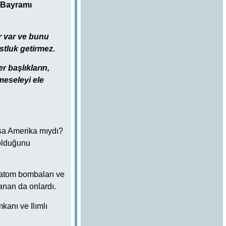
 Bayramı
ar var ve bunu
stluk getirmez.
 başlıkların,
meseleyi ele
ksa Amerika mıydı?
 olduğunu
 “atom bombaları ve
anan da onlardı.
kanı ve Ilımlı