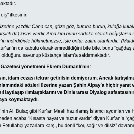
aktadır.
diş” ilkesinin
 üzerine yazdık: Cana can, göze göz, buruna burun, kulağa kulak,
arşılık da) kısas vardır. Ama kim bunu sadaka olarak bağışlarsa o
h’ın indirdiğiyle hükmetmezse, işte onlar, zalim olanlardır.” (Maid
ur’an’ın da kabulü olarak emredildiğini bile bile, bunu “çağdaş 
l olduğunu savunup küstahça İslam’a saldırmaktadır.
n Gazetesi yönetmeni Ekrem Dumanlı’nın:
ın, idam cezası tekrar getirilsin demiyorum. Ancak tartışılma
mındaki sözleri üzerine yazan Şahin Alpay’a hiçbir yanıt 
ıl laytlaşıp ılımlaştıklarını ve Dinlerarası Diyalog safsatasının
rtaya koymaktaydı.
nin Ali Bulaç gibi Kur’an Meali hazırlamış İslamcı aydınları ve
neden acaba “Kısasta hayat ve huzur vardır” diyen Kur’an’a “çağ
n Fetullahçı yazarlara karşı, bu denli “kör, sağır ve dilsiz” davr