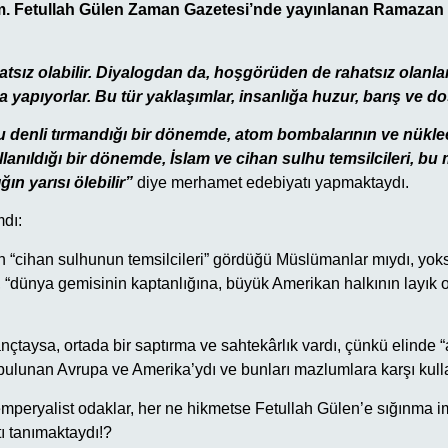
lım. Fetullah Gülen Zaman Gazetesi’nde yayınlanan Ramazan
hatsız olabilir. Diyalogdan da, hoşgörüden de rahatsız olanl
yapıyorlar. Bu tür yaklaşımlar, insanlığa huzur, barış ve do
 denli tırmandığı bir dönemde, atom bombalarının ve nükleer
llanıldığı bir dönemde, İslam ve cihan sulhu temsilcileri, bu 
ın yarısı ölebilir”
diye merhamet edebiyatı yapmaktaydı.
dı:
in “cihan sulhunun temsilcileri” gördüğü Müslümanlar mıydı, yo
“dünya gemisinin kaptanlığına, büyük Amerikan halkının layık
nçtaysa, ortada bir saptırma ve sahtekârlık vardı, çünkü elinde
” bulunan Avrupa ve Amerika’ydı ve bunları mazlumlara karşı kull
mperyalist odaklar, her ne hikmetse Fetullah Gülen’e sığınma im
tı tanımaktaydı!?