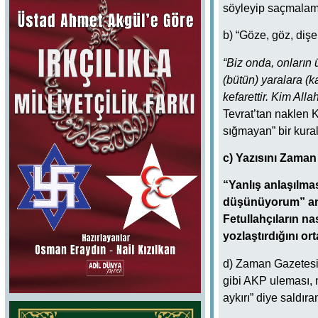
söyleyip saçmalam
b) “Göze, göz, dişe 
“Biz onda, onların
(bütün) yaralara (k
kefarettir. Kim Alla
Tevrat’tan naklen K
sığmayan” bir kura
c) Yazısını Zama
“Yanlış anlaşılmas
düşünüyorum” anla
Fetullahçıların nas
yozlaştırdığını o
d) Zaman Gazetesi’
gibi AKP uleması, 
aykırı” diye saldıra