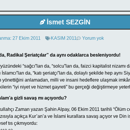
İsmet SEZGİN
anma:
27 Ekim 2011
KASIM 2011
Yorum yok
” da, Radikal Şeriatçılar” da aynı odaklarca besleniyordu!
üzündeki “sağcı”ları da, “solcu”ları da, faizci kapitalist nizamı 
lı İslamcı”ları da, “katı şeriatçı”ları da, dolaylı şekilde hep aynı S
p yönettiğini anlamadan, milli ve insani hedeflere ulaşmak imkân
kilerin “iyi niyet ve hizmet gayreti” bu gerçeği değiştirmeye yeter
lam’a gizli savaş mı açıyordu?
etullahçı Zaman yazarı Şahin Alpay, 06 Ekim 2011 tarihli “Ölüm 
azısıyla açıkça Kur’an’a ve İslami kurallara savaş açıyor ve Din
sef tıs çıkmıyordu: