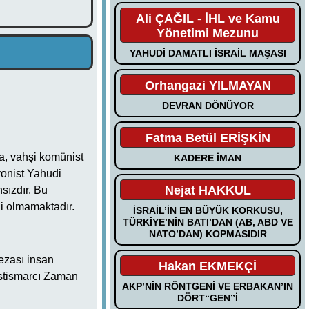
Ali ÇAĞIL - İHL ve Kamu
Yönetimi Mezunu
YAHUDİ DAMATLI İSRAİL MAŞASI
Orhangazi YILMAYAN
DEVRAN DÖNÜYOR
Fatma Betül ERİŞKİN
da, vahşi komünist
KADERE İMAN
iyonist Yahudi
Nejat HAKKUL
sızdır. Bu
li olmamaktadır.
İSRAİL’İN EN BÜYÜK KORKUSU,
TÜRKİYE’NİN BATI’DAN (AB, ABD VE
NATO’DAN) KOPMASIDIR
cezası insan
Hakan EKMEKÇİ
 istismarcı Zaman
AKP’NİN RÖNTGENİ VE ERBAKAN’IN
DÖRT“GEN”İ