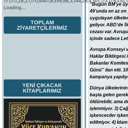
171,117,28,27,170,6401,6356,98,3,144,26,4,145,113,17,6330,1
“Bugün BM’ye üye 
Loading....
49’unda en az on 
uygulayan ülkeler
TOPLAM
geliyor. ABD’de 5
ZİYARETÇİLERİMİZ
cezası var. Avrupa
içinde sadece Leto
Avrupa Konseyi ve
Haklar Bildirgesi 
Bakanlar Komitesi
Günü” ilan etti. 
kampanya yapılıy
YENİ ÇIKACAK
Dünya ülkelerinin
KİTAPLARIMIZ
başta gelen gerek
öldürebilir, ama d
işlenmiyor. 3) Ça
işkenceciler işke
edilmiyor. 4) İda