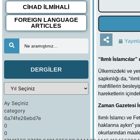
CİHAD İLMİHALİ
FOREIGN LANGUAGE
ARTICLES
Yayınl
Ne aramıştınız…
“Ilımlı İslamcılar
DERGİLER
Ülkemizdeki ve yery
sapkınlığı da, “ılım
mahfillerin besleyi
hareketlerin içinde
Ay Seçiniz
Zaman Gazetesi İs
category
6a74fe26ebd7e
Ilımlı İslamcı ve F
0
haklarına aykırı” y
0
okurlarından maale