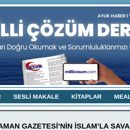
R
SESLİ MAKALE
KİTAPLAR
MEAL
AMAN GAZETESİ’NİN İSLAM’LA SAVA