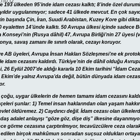
,110,12
193 ülkeden 95’inde idam cezası kalktı; 8’inde özel durumlar
yıldır uygulanmıyor; sadece 41 ülkede mevcut. En çok sayı
in başında Çin, İran, Suudi Arabistan, Kuzey Kore gibi dikt
0 eyaletten 14’ünde kalktı. 50 Avrupa ülkesi içinde sadece B
 Konseyi’nin (Rusya dâhil) 47, Avrupa Birliği’nin 27 üyesi (
nya, savaş zamanı ile sınırlı olarak, cezayı koruyor.
 AB üyeleri, Avrupa İnsan Hakları Sözleşmesi’ne ek protok
ile idam cezasını kaldırdı. Türkiye’nin de dâhil olduğu Avru
, 26 Eylül 2007’de aldığı kararla 10 Ekim tarihini “İdam Cez
10 Ekim’de yalnız Avrupa’da değil, bütün dünyada idam cezas
or.
 çoğu, uygar ülkelerin de hemen tamamı idam cezasını kald
çeleri şunlar: 1) Temel insan haklarından olan yaşam hakkına
evlet öldüremez. 2) Caydırıcı değil. İdam cezası olan ülkeler
ğdaş adalet anlayışı “göze göz, dişe diş” ilkesine dayanmıyo
nce görme cezasına çarptırılmıyor, tecavüzcülere ceza olara
m edilen birçok mahkûmun sonradan suçsuz oldukları ortaya 