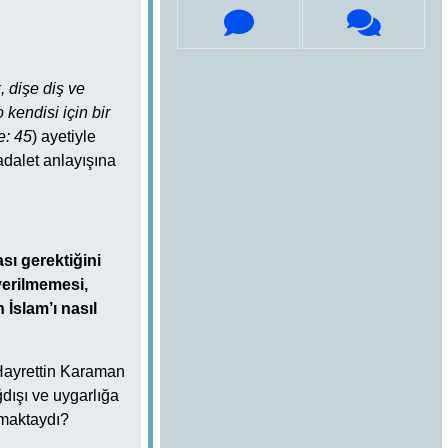
 dişe diş ve
 kendisi için bir
e: 45
) ayetiyle
adalet anlayışına
sı gerektiğini
verilmemesi,
 İslam’ı nasıl
 Hayrettin Karaman
dışı ve uygarlığa
anmaktaydı?