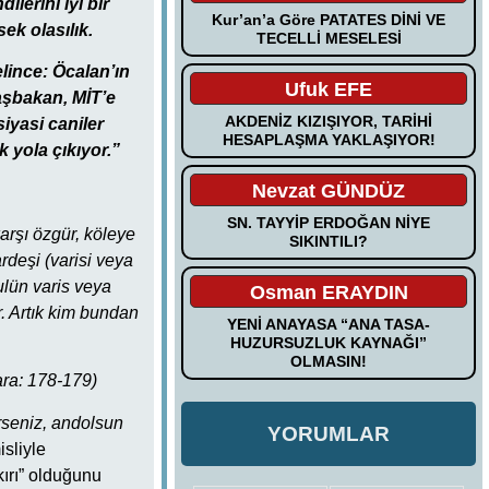
lerini iyi bir
Kur’an’a Göre PATATES DİNİ VE
ek olasılık.
TECELLİ MESELESİ
lince: Öcalan’ın
Ufuk EFE
aşbakan, MİT’e
AKDENİZ KIZIŞIYOR, TARİHİ
iyasi caniler
HESAPLAŞMA YAKLAŞIYOR!
 yola çıkıyor.”
Nevzat GÜNDÜZ
SN. TAYYİP ERDOĞAN NİYE
karşı özgür, köleye
SIKINTILI?
ardeşi (varisi veya
ulün varis veya
Osman ERAYDIN
r. Artık kim bundan
YENİ ANAYASA “ANA TASA-
HUZURSUZLUK KAYNAĞI”
OLMASIN!
kara: 178-179)
rseniz, andolsun
YORUMLAR
isliyle
ırı” olduğunu