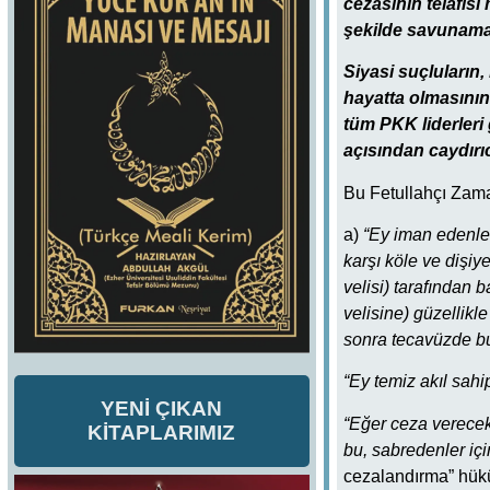
cezasının telafisi
şekilde savunamaya
Siyasi suçluların
hayatta olmasının
tüm PKK liderleri 
açısından caydırı
Bu Fetullahçı Zama
a)
“Ey iman edenler,
karşı köle ve dişiye
velisi) tarafından 
velisine) güzellikl
sonra tecavüzde bul
“Ey temiz akıl sahip
YENİ ÇIKAN
“Eğer ceza verecek
KİTAPLARIMIZ
bu, sabredenler içi
cezalandırma” hükü