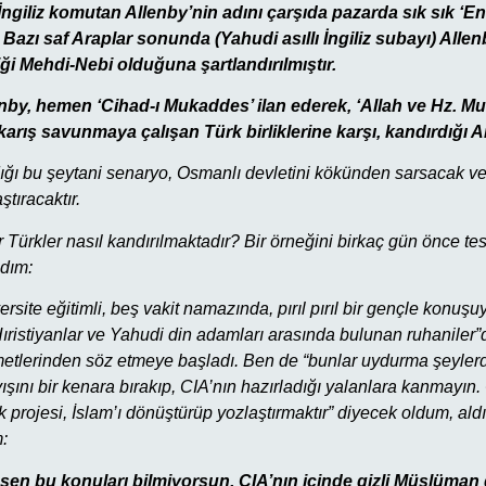
İngiliz komutan Allenby’nin adını çarşıda pazarda sık sık ‘En 
Bazı saf Araplar sonunda (Yahudi asıllı İngiliz subayı) Alle
ği Mehdi-Nebi olduğuna şartlandırılmıştır.
lenby, hemen ‘Cihad-ı Mukaddes’ ilan ederek, ‘Allah ve Hz. 
karış savunmaya çalışan Türk birliklerine karşı, kandırdığı Ara
adığı bu şeytani senaryo, Osmanlı devletini kökünden sarsacak ve 
tıracaktır.
Türkler nasıl kandırılmaktadır? Bir örneğini birkaç gün önce tes
ldım:
ersite eğitimli, beş vakit namazında, pırıl pırıl bir gençle konuş
Hıristiyanlar ve Yahudi din adamları arasında bulunan ruhaniler”
tlerinden söz etmeye başladı. Ben de “bunlar uydurma şeylerdir
şını bir kenara bırakıp, CIA’nın hazırladığı yalanlara kanmayın. 
 projesi, İslam’ı dönüştürüp yozlaştırmaktır” diyecek oldum, al
:
 sen bu konuları bilmiyorsun. CIA’nın içinde gizli Müslüman 