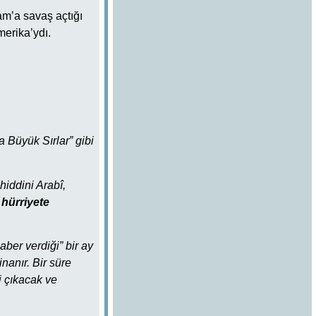
am’a savaş açtığı
merika’ydı.
 Büyük Sırlar” gibi
hiddini Arabî,
 hürriyete
ber verdiği” bir ay
inanır. Bir süre
i çıkacak ve