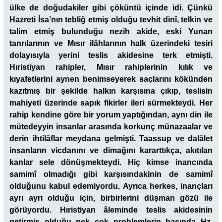
ülke de doğudakiler gibi çöküntü içinde idi. Çünkü
Hazreti İsa’nın tebliğ etmiş olduğu tevhit dinî, telkin ve
talim etmiş bulunduğu nezih akide, eski Yunan
tanrılarının ve Mısır ilâhlarının halk üzerindeki tesiri
dolayısıyla yerini teslis akidesine terk etmişti.
Hıristiyan rahipler, Mısır rahiplerinin kılık ve
kıyafetlerini aynen benimseyerek saçlarını kökünden
kazıtmış bir şekilde halkın karşısına çıkıp, teslisin
mahiyeti üzerinde sapık fikirler ileri sürmekteydi. Her
rahip kendine göre bir yorum yaptığından, aynı din ile
mütedeyyin insanlar arasında korkunç münazaalar ve
derin ihtilâflar meydana gelmişti. Taassup ve dalâlet
insanların vicdanını ve dimağını kararttıkça, akıtılan
kanlar sele dönüşmekteydi. Hiç kimse inancında
samimî olmadığı gibi karşısındakinin de samimî
olduğunu kabul edemiyordu. Ayrıca herkes, inançları
ayrı ayrı olduğu için, birbirlerini düşman gözü ile
görüyordu. Hıristiyan âleminde teslis akidesinin
getirmiş olduğu pek çok problemlerin başında Hz.