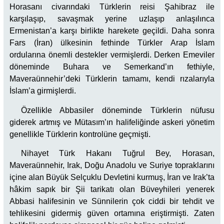
Horasanı civarındaki Türklerin reisi Şahibraz ile
karşılaşıp, savaşmak yerine uzlaşıp anlaşılınca
Ermenistan’a karşı birlikte harekete geçildi. Daha sonra
Fars (İran) ülkesinin fethinde Türkler Arap İslam
ordularına önemli destekler vermişlerdi. Derken Emeviler
döneminde Buhara ve Semerkand’ın fethiyle,
Maveraünnehir’deki Türklerin tamamı, kendi rızalarıyla
İslam’a girmişlerdi.
Özellikle Abbasiler döneminde Türklerin nüfusu
giderek artmış ve Mütasım’ın halifeliğinde askeri yönetim
genellikle Türklerin kontrolüne geçmişti.
Nihayet Türk Hakanı Tuğrul Bey, Horasan,
Maveraünnehir, Irak, Doğu Anadolu ve Suriye topraklarını
içine alan Büyük Selçuklu Devletini kurmuş, İran ve Irak’ta
hâkim sapık bir Şii tarikatı olan Büveyhileri yenerek
Abbasi halifesinin ve Sünnilerin çok ciddi bir tehdit ve
tehlikesini gidermiş güven ortamına eriştirmişti. Zaten