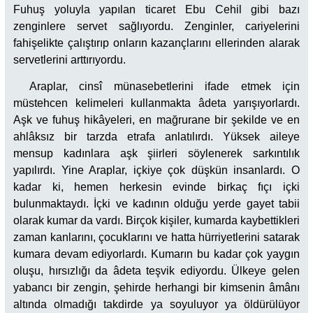
Fuhuş yoluyla yapılan ticaret Ebu Cehil gibi bazı
zenginlere servet sağlıyordu. Zenginler, cariyelerini
fahişelikte çalıştırıp onların kazançlarını ellerinden alarak
servetlerini arttırıyordu.
Araplar, cinsî münasebetlerini ifade etmek için
müstehcen kelimeleri kullanmakta âdeta yarışıyorlardı.
Aşk ve fuhuş hikâyeleri, en mağrurane bir şekilde ve en
ahlâksız bir tarzda etrafa anlatılırdı. Yüksek aileye
mensup kadınlara aşk şiirleri söylenerek sarkıntılık
yapılırdı. Yine Araplar, içkiye çok düşkün insanlardı. O
kadar ki, hemen herkesin evinde birkaç fıçı içki
bulunmaktaydı. İçki ve kadının olduğu yerde gayet tabii
olarak kumar da vardı. Birçok kişiler, kumarda kaybettikleri
zaman kanlarını, çocuklarını ve hatta hürriyetlerini satarak
kumara devam ediyorlardı. Kumarın bu kadar çok yaygın
oluşu, hırsızlığı da âdeta teşvik ediyordu. Ülkeye gelen
yabancı bir zengin, şehirde herhangi bir kimsenin âmânı
altında olmadığı takdirde ya soyuluyor ya öldürülüyor