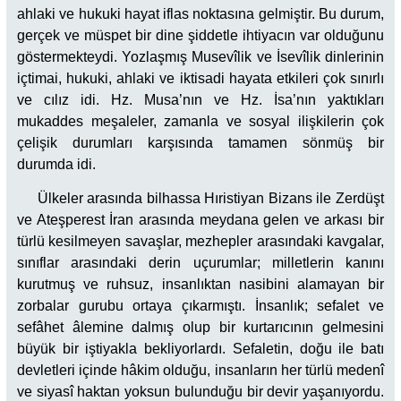
ahlaki ve hukuki hayat iflas noktasına gelmiştir. Bu durum,
gerçek ve müspet bir dine şiddetle ihtiyacın var olduğunu
göstermekteydi. Yozlaşmış Musevîlik ve İsevîlik dinlerinin
içtimai, hukuki, ahlaki ve iktisadi hayata etkileri çok sınırlı
ve cılız idi. Hz. Musa’nın ve Hz. İsa’nın yaktıkları
mukaddes meşaleler, zamanla ve sosyal ilişkilerin çok
çelişik durumları karşısında tamamen sönmüş bir
durumda idi.
Ülkeler arasında bilhassa Hıristiyan Bizans ile Zerdüşt
ve Ateşperest İran arasında meydana gelen ve arkası bir
türlü kesilmeyen savaşlar, mezhepler arasındaki kavgalar,
sınıflar arasındaki derin uçurumlar; milletlerin kanını
kurutmuş ve ruhsuz, insanlıktan nasibini alamayan bir
zorbalar gurubu ortaya çıkarmıştı. İnsanlık; sefalet ve
sefâhet âlemine dalmış olup bir kurtarıcının gelmesini
büyük bir iştiyakla bekliyorlardı. Sefaletin, doğu ile batı
devletleri içinde hâkim olduğu, insanların her türlü medenî
ve siyasî haktan yoksun bulunduğu bir devir yaşanıyordu.