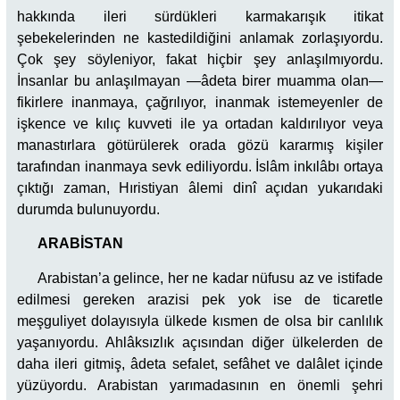
hakkında ileri sürdükleri karmakarışık itikat
şebekelerinden ne kastedildiğini anlamak zorlaşıyordu.
Çok şey söyleniyor, fakat hiçbir şey anlaşılmıyordu.
İnsanlar bu anlaşılmayan —âdeta birer muamma olan—
fikirlere inanmaya, çağrılıyor, inanmak istemeyenler de
işkence ve kılıç kuvveti ile ya ortadan kaldırılıyor veya
manastırlara götürülerek orada gözü kararmış kişiler
tarafından inanmaya sevk ediliyordu. İslâm inkılâbı ortaya
çıktığı zaman, Hıristiyan âlemi dinî açıdan yukarıdaki
durumda bulunuyordu.
ARABİSTAN
Arabistan’a gelince, her ne kadar nüfusu az ve istifade
edilmesi gereken arazisi pek yok ise de ticaretle
meşguliyet dolayısıyla ülkede kısmen de olsa bir canlılık
yaşanıyordu. Ahlâksızlık açısından diğer ülkelerden de
daha ileri gitmiş, âdeta sefalet, sefâhet ve dalâlet içinde
yüzüyordu. Arabistan yarımadasının en önemli şehri