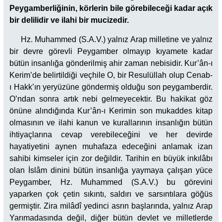
Peygamberliğinin, körlerin bile görebileceği kadar açık
bir delilidir ve ilahi bir mucizedir.
Hz. Muhammed (S.A.V.) yalnız Arap milletine ve yalnız
bir devre görevli Peygamber olmayıp kıyamete kadar
bütün insanlığa gönderilmiş ahir zaman nebisidir. Kur’ân-ı
Kerim’de belirtildiği veçhile O, bir Resulüllah olup Cenab-
ı Hakk’ın yeryüzüne göndermiş olduğu son peygamberdir.
O’ndan sonra artık nebi gelmeyecektir. Bu hakikat göz
önüne alındığında Kur’ân-ı Kerimin son mukaddes kitap
olmasının ve ilahi kanun ve kurallarının insanlığın bütün
ihtiyaçlarına cevap verebileceğini ve her devirde
hayatiyetini aynen muhafaza edeceğini anlamak izan
sahibi kimseler için zor değildir. Tarihin en büyük inkılâbı
olan İslâm dinini bütün insanlığa yaymaya çalışan yüce
Peygamber, Hz. Muhammed (S.A.V.) bu görevini
yaparken çok çetin sıkıntı, saldırı ve sarsıntılara göğüs
germiştir. Zira milâdî yedinci asrın başlarında, yalnız Arap
Yarımadasında değil, diğer bütün devlet ve milletlerde