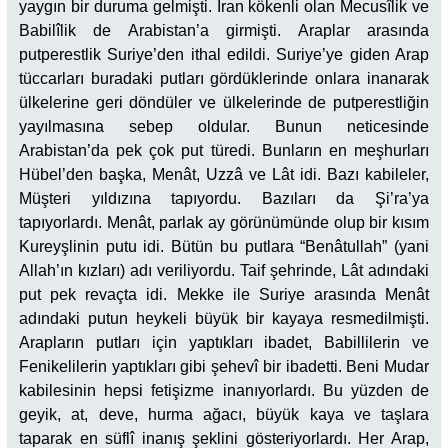
yaygın bir duruma gelmişti. İran kökenli olan Mecusîlik ve
Babilîlik de Arabistan’a girmişti. Araplar arasında
putperestlik Suriye’den ithal edildi. Suriye’ye giden Arap
tüccarları buradaki putları gördüklerinde onlara inanarak
ülkelerine geri döndüler ve ülkelerinde de putperestliğin
yayılmasına sebep oldular. Bunun neticesinde
Arabistan’da pek çok put türedi. Bunların en meşhurları
Hübel’den başka, Menât, Uzzâ ve Lât idi. Bazı kabileler,
Müşteri yıldızına tapıyordu. Bazıları da Şi’ra’ya
tapıyorlardı. Menât, parlak ay görünümünde olup bir kısım
Kureyşlinin putu idi. Bütün bu putlara “Benâtullah” (yani
Allah’ın kızları) adı veriliyordu. Taif şehrinde, Lât adındaki
put pek revaçta idi. Mekke ile Suriye arasında Menât
adındaki putun heykeli büyük bir kayaya resmedilmişti.
Arapların putları için yaptıkları ibadet, Babillilerin ve
Fenikelilerin yaptıkları gibi şehevî bir ibadetti. Beni Mudar
kabilesinin hepsi fetişizme inanıyorlardı. Bu yüzden de
geyik, at, deve, hurma ağacı, büyük kaya ve taşlara
taparak en süflî inanış şeklini gösteriyorlardı. Her Arap,