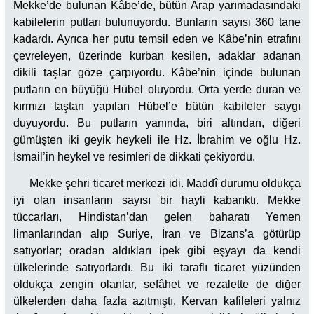
Mekke’de bulunan Kâbe’de, bütün Arap yarımadasındaki
kabilelerin putları bulunuyordu. Bunların sayısı 360 tane
kadardı. Ayrıca her putu temsil eden ve Kâbe’nin etrafını
çevreleyen, üzerinde kurban kesilen, adaklar adanan
dikili taşlar göze çarpıyordu. Kâbe’nin içinde bulunan
putların en büyüğü Hübel oluyordu. Orta yerde duran ve
kırmızı taştan yapılan Hübel’e bütün kabileler saygı
duyuyordu. Bu putların yanında, biri altından, diğeri
gümüşten iki geyik heykeli ile Hz. İbrahim ve oğlu Hz.
İsmail’in heykel ve resimleri de dikkati çekiyordu.
Mekke şehri ticaret merkezi idi. Maddî durumu oldukça
iyi olan insanların sayısı bir hayli kabarıktı. Mekke
tüccarları, Hindistan’dan gelen baharatı Yemen
limanlarından alıp Suriye, İran ve Bizans’a götürüp
satıyorlar; oradan aldıkları ipek gibi eşyayı da kendi
ülkelerinde satıyorlardı. Bu iki taraflı ticaret yüzünden
oldukça zengin olanlar, sefâhet ve rezalette de diğer
ülkelerden daha fazla azıtmıştı. Kervan kafileleri yalnız