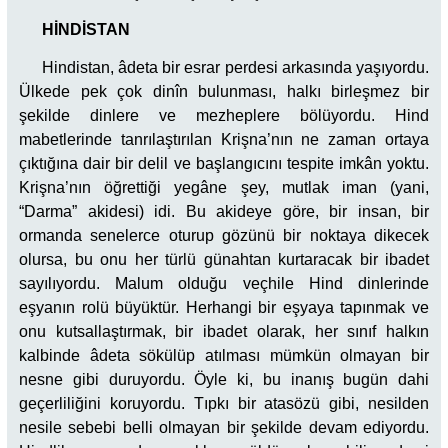
HİNDİSTAN
Hindistan, âdeta bir esrar perdesi arkasında yaşıyordu.
Ülkede pek çok dinîn bulunması, halkı birleşmez bir
şekilde dinlere ve mezheplere bölüyordu. Hind
mabetlerinde tanrılaştırılan Krişna’nın ne zaman ortaya
çıktığına dair bir delil ve başlangıcını tespite imkân yoktu.
Krişna’nın öğrettiği yegâne şey, mutlak iman (yani,
“Darma” akidesi) idi. Bu akideye göre, bir insan, bir
ormanda senelerce oturup gözünü bir noktaya dikecek
olursa, bu onu her türlü günahtan kurtaracak bir ibadet
sayılıyordu. Malum olduğu veçhile Hind dinlerinde
eşyanın rolü büyüktür. Herhangi bir eşyaya tapınmak ve
onu kutsallaştırmak, bir ibadet olarak, her sınıf halkın
kalbinde âdeta sökülüp atılması mümkün olmayan bir
nesne gibi duruyordu. Öyle ki, bu inanış bugün dahi
geçerliliğini koruyordu. Tıpkı bir atasözü gibi, nesilden
nesile sebebi belli olmayan bir şekilde devam ediyordu.