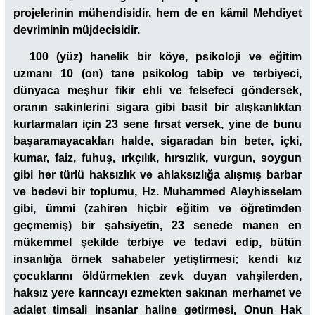
projelerinin mühendisidir, hem de en kâmil Mehdiyet
devriminin müjdecisidir.
100 (yüz) hanelik bir köye, psikoloji ve eğitim
uzmanı 10 (on) tane psikolog tabip ve terbiyeci,
dünyaca meşhur fikir ehli ve felsefeci göndersek,
oranın sakinlerini sigara gibi basit bir alışkanlıktan
kurtarmaları için 23 sene fırsat versek, yine de bunu
başaramayacakları halde, sigaradan bin beter, içki,
kumar, faiz, fuhuş, ırkçılık, hırsızlık, vurgun, soygun
gibi her türlü haksızlık ve ahlaksızlığa alışmış barbar
ve bedevi bir toplumu, Hz. Muhammed Aleyhisselam
gibi, ümmi (zahiren hiçbir eğitim ve öğretimden
geçmemiş) bir şahsiyetin, 23 senede manen en
mükemmel şekilde terbiye ve tedavi edip, bütün
insanlığa örnek sahabeler yetiştirmesi; kendi kız
çocuklarını öldürmekten zevk duyan vahşilerden,
haksız yere karıncayı ezmekten sakınan merhamet ve
adalet timsali insanlar haline getirmesi, Onun Hak