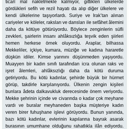
ticarî mal nakletmekle kalmıyor, gittikleri ülkelerde
gördükleri sefih ve rezil hayatı da alıp diğer ülkelere ve
kendi ülkelerine taşıyorlardı. Suriye ve Irak’tan alınan
cariyeler ve köleler, raksları ve dansları ile sefâhet âlemini
daha da kötüye götürüyordu. Böylece zenginlerin süfli
zevkleri, şairlerin insanı ahlâksızlığa teşvik eden şiirleri
hemen herkese örnek oluyordu. Araplar, bilhassa
Mekkeliler, içkiye, kumara, müziğe ve kadına hararetle
düşkün idiler. Kimse yarınını düşünmeden yaşıyordu.
Muayyen bir kadın sınıfı tarafından icra olunan raks ve
işret âlemleri, ahlâksızlığı daha da kötü duruma
getiriyordu. Bu kötü kadınlar, şehirde büyük bir hürmet
görüp, takdirle karşılanıyordu. Ülkenin zengin kişileri
bunlara âdeta dalkavukluk derecesinde önem veriyordu.
Mekke şehrinin içinde ve civarında o kadar çok meyhane
vardı ve buralar meyhaneden başka müşteriye kadın
veren birer fuhuşhane işlevi görüyordu. Bunun yanında,
bazı kötü kadınlar, evlerinin kapılarına bayrak asarak
burasının umumhane olduğunu rahatlıkla ilân ediyordu.