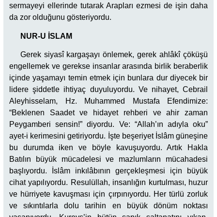
sermayeyi ellerinde tutarak Arapları ezmesi de işin daha
da zor olduğunu gösteriyordu.
NUR-U İSLAM
Gerek siyasî kargaşayı önlemek, gerek ahlâkî çöküşü
engellemek ve gerekse insanlar arasında birlik beraberlik
içinde yaşamayı temin etmek için bunlara dur diyecek bir
lidere şiddetle ihtiyaç duyuluyordu. Ve nihayet, Cebrail
Aleyhisselam, Hz. Muhammed Mustafa Efendimize:
“Beklenen Saadet ve hidayet rehberi ve ahir zaman
Peygamberi sensin!” diyordu. Ve: “Allah’ın adıyla oku”
ayet-i kerimesini getiriyordu. İşte beşeriyet İslâm güneşine
bu durumda iken ve böyle kavuşuyordu. Artık Hakla
Batılın büyük mücadelesi ve mazlumların mücahadesi
başlıyordu. İslâm inkılâbının gerçekleşmesi için büyük
cihat yapılıyordu. Resulüllah, insanlığın kurtulması, huzur
ve hürriyete kavuşması için çırpınıyordu. Her türlü zorluk
ve sıkıntılarla dolu tarihin en büyük dönüm noktası