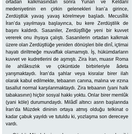
ortadan kalkmasından sonra Yunan ve Keldanî
medeniyetinin en çirkin gelenekleri İran’a girince,
Zerdüştlük yavaş yavaş körelmeye başladı. Mecusîlik
İran’da yayılmaya başlayınca, bu kere Zerdüştilik de
başını kaldırdı. Sasaniler, Zerdüştîliğe yeni bir kuvvet
vererek onu ihyaya çalıştı. Sasanilerin ortadan kalkmak
üzere olan Zerdüştlüğe yeniden dönüşleri bile dinî, içtimai
hayatı diriltmeğe muvaffak olamamıştı. İş, hükümdarların
kuvvet ve kudretlerini de aşmıştı. Zira İran, muasır Roma
ile ahlâksızlık ve çöküntüde birbirleriyle âdeta
yarışmaktaydı. İran’da şahlar veya kisralar birer ilah
olarak kabul edilmekte, tebaanın canına, malına ve ırzına
tasallut normal karşılanmaktaydı. Zira tebaanın (yani halk
tabakasının) hiçbir sosyal hakkı yoktu. Onlar birer memlûk
(yani köle) durumundaydı. Milâdî altıncı asrın başlarında
İran’da Müzdek dininin ortaya atmış olduğu telkinat o
kadar çabuk yayıldı ve tutuldu ki, yozlaşma son dereceye
vardı.