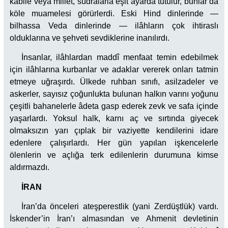
kabile veya millet, südralarla eşit ayarda tutulur, bunlar da
köle muamelesi görürlerdi. Eski Hind dinlerinde —
bilhassa Veda dinlerinde — ilâhların çok ihtiraslı
olduklarına ve şehveti sevdiklerine inanılırdı.
İnsanlar, ilâhlardan maddî menfaat temin edebilmek
için ilâhlarına kurbanlar ve adaklar vererek onları tatmin
etmeye uğraşırdı. Ülkede ruhban sınıfı, asilzadeler ve
askerler, sayısız çoğunlukta bulunan halkın varını yoğunu
çeşitli bahanelerle âdeta gasp ederek zevk ve safa içinde
yaşarlardı. Yoksul halk, karnı aç ve sırtında giyecek
olmaksızın yarı çıplak bir vaziyette kendilerini idare
edenlere çalışırlardı. Her gün yapılan işkencelerle
ölenlerin ve açlığa terk edilenlerin durumuna kimse
aldırmazdı.
İRAN
İran’da önceleri ateşperestlik (yani Zerdüştlük) vardı.
İskender’in İran’ı almasından ve Ahmenit devletinin