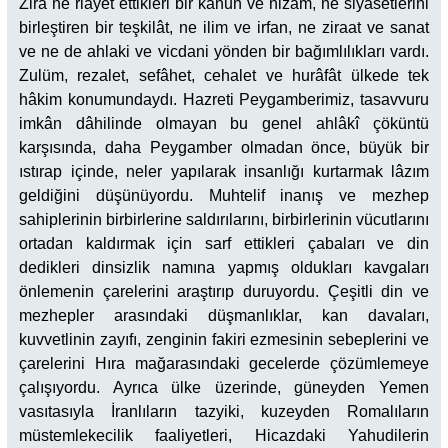
Zira ne riayet ettikleri bir kanun ve nizam, ne siyasetlerini
birleştiren bir teşkilât, ne ilim ve irfan, ne ziraat ve sanat
ve ne de ahlaki ve vicdani yönden bir bağımlılıkları vardı.
Zulüm, rezalet, sefâhet, cehalet ve hurâfât ülkede tek
hâkim konumundaydı. Hazreti Peygamberimiz, tasavvuru
imkân dâhilinde olmayan bu genel ahlâkî çöküntü
karşısında, daha Peygamber olmadan önce, büyük bir
ıstırap içinde, neler yapılarak insanlığı kurtarmak lâzım
geldiğini düşünüyordu. Muhtelif inanış ve mezhep
sahiplerinin birbirlerine saldırılarını, birbirlerinin vücutlarını
ortadan kaldırmak için sarf ettikleri çabaları ve din
dedikleri dinsizlik namına yapmış oldukları kavgaları
önlemenin çarelerini araştırıp duruyordu. Çeşitli din ve
mezhepler arasındaki düşmanlıklar, kan davaları,
kuvvetlinin zayıfı, zenginin fakiri ezmesinin sebeplerini ve
çarelerini Hıra mağarasındaki gecelerde çözümlemeye
çalışıyordu. Ayrıca ülke üzerinde, güneyden Yemen
vasıtasıyla İranlıların tazyiki, kuzeyden Romalıların
müstemlekecilik faaliyetleri, Hicazdaki Yahudilerin