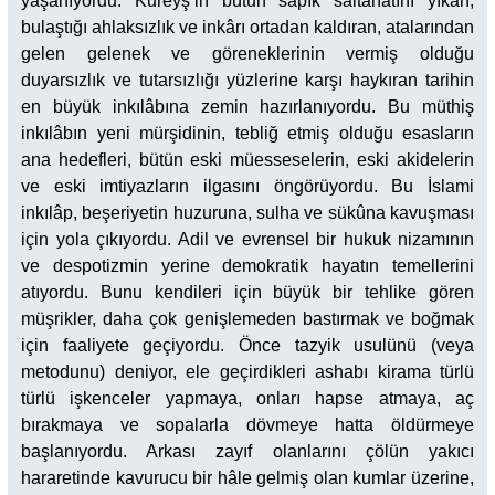
yaşanıyordu. Kureyş’in bütün sapık saltanatını yıkan,
bulaştığı ahlaksızlık ve inkârı ortadan kaldıran, atalarından
gelen gelenek ve göreneklerinin vermiş olduğu
duyarsızlık ve tutarsızlığı yüzlerine karşı haykıran tarihin
en büyük inkılâbına zemin hazırlanıyordu. Bu müthiş
inkılâbın yeni mürşidinin, tebliğ etmiş olduğu esasların
ana hedefleri, bütün eski müesseselerin, eski akidelerin
ve eski imtiyazların ilgasını öngörüyordu. Bu İslami
inkılâp, beşeriyetin huzuruna, sulha ve sükûna kavuşması
için yola çıkıyordu. Adil ve evrensel bir hukuk nizamının
ve despotizmin yerine demokratik hayatın temellerini
atıyordu. Bunu kendileri için büyük bir tehlike gören
müşrikler, daha çok genişlemeden bastırmak ve boğmak
için faaliyete geçiyordu. Önce tazyik usulünü (veya
metodunu) deniyor, ele geçirdikleri ashabı kirama türlü
türlü işkenceler yapmaya, onları hapse atmaya, aç
bırakmaya ve sopalarla dövmeye hatta öldürmeye
başlanıyordu. Arkası zayıf olanlarını çölün yakıcı
hararetinde kavurucu bir hâle gelmiş olan kumlar üzerine,