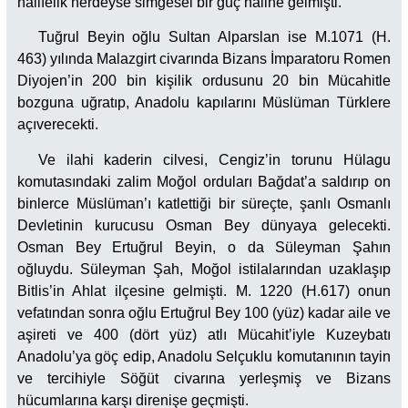
halifelik nerdeyse simgesel bir güç haline gelmişti.
Tuğrul Beyin oğlu Sultan Alparslan ise M.1071 (H.
463) yılında Malazgirt civarında Bizans İmparatoru Romen
Diyojen’in 200 bin kişilik ordusunu 20 bin Mücahitle
bozguna uğratıp, Anadolu kapılarını Müslüman Türklere
açıverecekti.
Ve ilahi kaderin cilvesi, Cengiz’in torunu Hülagu
komutasındaki zalim Moğol orduları Bağdat’a saldırıp on
binlerce Müslüman’ı katlettiği bir süreçte, şanlı Osmanlı
Devletinin kurucusu Osman Bey dünyaya gelecekti.
Osman Bey Ertuğrul Beyin, o da Süleyman Şahın
oğluydu. Süleyman Şah, Moğol istilalarından uzaklaşıp
Bitlis’in Ahlat ilçesine gelmişti. M. 1220 (H.617) onun
vefatından sonra oğlu Ertuğrul Bey 100 (yüz) kadar aile ve
aşireti ve 400 (dört yüz) atlı Mücahit’iyle Kuzeybatı
Anadolu’ya göç edip, Anadolu Selçuklu komutanının tayin
ve tercihiyle Söğüt civarına yerleşmiş ve Bizans
hücumlarına karşı direnişe geçmişti.