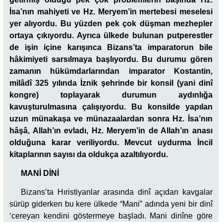
İsa’nın mahiyeti ve Hz. Meryem’in mertebesi meselesi
yer alıyordu. Bu yüzden pek çok düşman mezhepler
ortaya çıkıyordu. Ayrıca ülkede bulunan putperestler
de işin içine karışınca Bizans’ta imparatorun bile
hâkimiyeti sarsılmaya başlıyordu. Bu durumu gören
zamanın hükümdarlarından imparator Kostantin,
milâdî 325 yılında İznik şehrinde bir konsil (yani dinî
kongre) toplayarak durumun aydınlığa
kavuşturulmasına çalışıyordu. Bu konsilde yapılan
uzun münakaşa ve münazaalardan sonra Hz. İsa’nın
hâşâ, Allah’ın evladı, Hz. Meryem’in de Allah’ın anası
olduğuna karar veriliyordu. Mevcut uydurma İncil
kitaplarının sayısı da oldukça azaltılıyordu.
MANİ DİNİ
Bizans’ta Hıristiyanlar arasında dinî açıdan kavgalar
sürüp giderken bu kere ülkede “Mani” adında yeni bir dinî
‘cereyan kendini göstermeye başladı. Mani dinîne göre