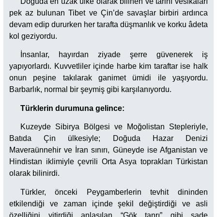
Doğuda en uzak ülke olarak bilinen ve tarihî vesikaları
pek az bulunan Tibet ve Çin’de savaşlar birbiri ardınca
devam edip dururken her tarafta düşmanlık ve korku âdeta
kol geziyordu.
İnsanlar, hayırdan ziyade şerre güvenerek iş
yapıyorlardı. Kuvvetliler içinde harbe kim taraftar ise halk
onun peşine takılarak ganimet ümidi ile yaşıyordu.
Barbarlık, normal bir şeymiş gibi karşılanıyordu.
Türklerin durumuna gelince:
Kuzeyde Sibirya Bölgesi ve Moğolistan Stepleriyle,
Batıda Çin ülkesiyle; Doğuda Hazar Denizi
Maveraünnehir ve İran sınırı, Güneyde ise Afganistan ve
Hindistan iklimiyle çevrili Orta Asya toprakları Türkistan
olarak bilinirdi.
Türkler, önceki Peygamberlerin tevhit dininden
etkilendiği ve zaman içinde şekil değiştirdiği ve asli
özelliğini yitirdiği anlaşılan “Gök tanrı” gibi sade