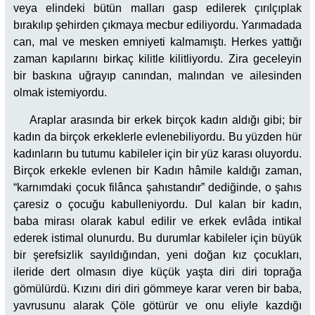
veya elindeki bütün malları gasp edilerek çırılçıplak
bırakılıp şehirden çıkmaya mecbur ediliyordu. Yarımadada
can, mal ve mesken emniyeti kalmamıştı. Herkes yattığı
zaman kapılarını birkaç kilitle kilitliyordu. Zira geceleyin
bir baskına uğrayıp canından, malından ve ailesinden
olmak istemiyordu.
Araplar arasında bir erkek birçok kadın aldığı gibi; bir
kadın da birçok erkeklerle evlenebiliyordu. Bu yüzden hür
kadınların bu tutumu kabileler için bir yüz karası oluyordu.
Birçok erkekle evlenen bir Kadın hâmile kaldığı zaman,
“karnımdaki çocuk filânca şahıstandır” dediğinde, o şahıs
çaresiz o çocuğu kabulleniyordu. Dul kalan bir kadın,
baba mirası olarak kabul edilir ve erkek evlâda intikal
ederek istimal olunurdu. Bu durumlar kabileler için büyük
bir şerefsizlik sayıldığından, yeni doğan kız çocukları,
ileride dert olmasın diye küçük yaşta diri diri toprağa
gömülürdü. Kızını diri diri gömmeye karar veren bir baba,
yavrusunu alarak Çöle götürür ve onu eliyle kazdığı