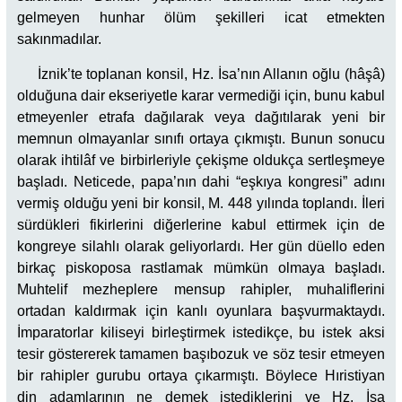
gelmeyen hunhar ölüm şekilleri icat etmekten
sakınmadılar.
İznik’te toplanan konsil, Hz. İsa’nın Allanın oğlu (hâşâ)
olduğuna dair ekseriyetle karar vermediği için, bunu kabul
etmeyenler etrafa dağılarak veya dağıtılarak yeni bir
memnun olmayanlar sınıfı ortaya çıkmıştı. Bunun sonucu
olarak ihtilâf ve birbirleriyle çekişme oldukça sertleşmeye
başladı. Neticede, papa’nın dahi “eşkıya kongresi” adını
vermiş olduğu yeni bir konsil, M. 448 yılında toplandı. İleri
sürdükleri fikirlerini diğerlerine kabul ettirmek için de
kongreye silahlı olarak geliyorlardı. Her gün düello eden
birkaç piskoposa rastlamak mümkün olmaya başladı.
Muhtelif mezheplere mensup rahipler, muhaliflerini
ortadan kaldırmak için kanlı oyunlara başvurmaktaydı.
İmparatorlar kiliseyi birleştirmek istedikçe, bu istek aksi
tesir göstererek tamamen başıbozuk ve söz tesir etmeyen
bir rahipler gurubu ortaya çıkarmıştı. Böylece Hıristiyan
din adamlarının ne demek istediklerini ve Hz. İsa