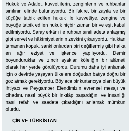
Hukuk ve Adalet, kuvvetlilerin, zenginlerin ve ruhbanlar
sınıfının elinde bulunuyordu. Bir fakire, bir zayıfa ve bir
küçüğe tatbik edilen hukuk ile kuvvetliye, zengine ve
büyüğe tatbik edilen hukuk hiçbir zaman bir ve eşit kabul
edilmiyordu. Saray erkânı ile ruhban sınıfı adeta anlaşmış
gibi servet ve hâkimiyetlerinin zevkini çıkarıyordu. Halktan
tamamen kopuk, sanki onlardan biri değillermiş gibi halka
en ağır eziyet ve işkence yapılıyordu. Demir
boyunduruklar ve zincir ayaklar, köleliğin bir alâmeti
olarak her yerde görülüyordu. Durumu daha iyi anlamak
için o devirde yaşayan ülkelere doğudan batıya doğru bir
göz atmak gerekiyordu. Böylece bir kurtarıcıya olan büyük
ihtiyacı ve Peygamber Efendimizin evrensel mesajı ve
cihadını, nasıl büyük bir inkılâp başardığını ve insanlığı
nasıl refah ve saadete çıkardığını anlamak mümkün
olurdu.
ÇİN VE TÜRKİSTAN