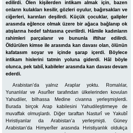
edilirdi. Ölen kişilerden intikam almak için, bazen
onların kulakları kesilir, gözleri oyulur, bağırsakları ve
ciğerleri, karınları deşilirdi. Küçük çocuklar, galipler
arasında eğlence olmak üzere bir ağaca bağlanıp ok
atışlarına hedef tahtasına çevrilirdi. Hâmile kadınların
rahimleri parçalanır ve bununla iftihar edilirdi.
Öldürülen kimse ile arasında kan davası olan, ölünün
kafatasım soyar ve içinde şarap içerdi. Böylece
intikam hislerini tatmin yoluna giderdi. Hâl böyle
olunca, pek tabiî, kabileler arasında kan davası devam
ederdi.
Arabistan’da yalnız Araplar yoktu. Romalılar,
Yunanlılar ve Asurîler tarafından ülkelerinden kovulan
Yahudiler, bilhassa Medine civarına yerleşmişlerdi.
Burada birçok Arap kabilesini Yahudileştirmeye de
muvaffak olmuşlardı. Diğer taraftan Nasturî ve Yakubî
Hıristiyanlar da Arabistan’a yerleşmişti. Güney
Arabistan’da Himyerîler arasında Hıristiyanlık oldukça