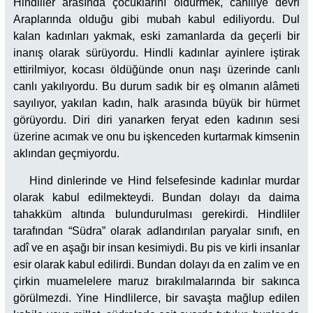
Hindliler arasında çocuklarını öldürmek, cahiliye devri
Araplarında olduğu gibi mubah kabul ediliyordu. Dul
kalan kadınları yakmak, eski zamanlarda da geçerli bir
inanış olarak sürüyordu. Hindli kadınlar ayinlere iştirak
ettirilmiyor, kocası öldüğünde onun naşı üzerinde canlı
canlı yakılıyordu. Bu durum sadık bir eş olmanın alâmeti
sayılıyor, yakılan kadın, halk arasında büyük bir hürmet
görüyordu. Diri diri yanarken feryat eden kadının sesi
üzerine acımak ve onu bu işkenceden kurtarmak kimsenin
aklından geçmiyordu.
Hind dinlerinde ve Hind felsefesinde kadınlar murdar
olarak kabul edilmekteydi. Bundan dolayı da daima
tahakküm altında bulundurulması gerekirdi. Hindliler
tarafından “Südra” olarak adlandırılan paryalar sınıfı, en
adî ve en aşağı bir insan kesimiydi. Bu pis ve kirli insanlar
esir olarak kabul edilirdi. Bundan dolayı da en zalim ve en
çirkin muamelelere maruz bırakılmalarında bir sakınca
görülmezdi. Yine Hindlilerce, bir savaşta mağlup edilen