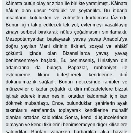
kâinatta bütün olaylar zıtları ile birlikte yaratılmıştı. Kâinata
hâkim olan unsur “kötülük” ve şeytanlıktı. Bu itibarla
insanların kötülükten ve zulmetten kurtulması lâzımdı.
Bunun için takip edilecek tek yol; evlenmeyi yasaklayıp
zinayı serbest bırakarak nüfus çoğalmasını sınırlamaktı.
Mezopotamya’dan başlayarak yavaş yavaş Anadolu’ya
doğru yayılan Mani dinînin fikirleri, sosyal ve ahlâkî
çöküntü içinde olan Bizanslılarca yavaş yavaş
benimsenmeye başladı. Bu benimseniş, Hıristiyan din
adamlarına da bulaştı. Papazlar, ruhbaniyet ile
evlenmeme fikrini birleştirerek kendilerine dinî
dokunulmazlık sağladı. Bunun neticesinde rahipler ve
münzeviler o kadar çoğaldı ki, dinî mücadelelere bizzat
iştirak ederek insan neslini ortadan kaldırmak için kan
dökmek mubahlaştı. Önce, bulundukları şehirlerin ayak
takımlarını etraflarında toplayarak kendilerine muhalif
olanları ortadan kaldırdılar. Sonra, kendi düşüncelerinde
olmayan ve kendi fikirlerini benimsemeyen diğer kiliselere
saldırdılar. Bunları yaparken barbarlıkta akla hayale