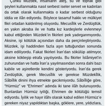
Çünkü Müzdek, insanların ateş, su ve toprak gibi
şeyleri kullanmakta nasıl serbest iseler servet ve kadınları
da ortak olarak kullanmakta o kadar serbest olduğunu
iddia ve ilân ediyordu. Böylece tasarruf hakkı ve mülkiyet
fikri ortadan kaldırılmış oluyordu. Mecusîlik ve Zerdüştlük,
en yakın akraba ile ve hatta kız kardeşlerle evlenmeyi
kabul ettiğinden Müzdek’in fikirleri pek yadırganmıyordu.
Aksine, işi kötülük açısından daha da perçinleştiriyordu.
Müzdek, işi haddinden fazla aşırı tuttuğundan sonunda
idam ediliyordu. Fakat fikirleri İran’dan sökülüp atılmıyor,
aksine kökleşip etrafa yayılıyordu. Bu fikirler İslâmiyet’in
zuhurundan ve hatta İran’a yayılmasından sonra dahi bazı
kabile ve aşiretlerde kendini gösteriyordu. İran’da gerek
Zerdüştlük, gerek Mecusîlik ve gerekse Müzdekîlik,
Sâbiîlik dinini ihya etmekte gecikmiyordu. Sâbiîliğe göre,
“Hürmüz” ve “Ehrimen” adında iki tane ilâh bulunuyordu.
Bunlardan Hürmüz iyiliği, Ehrimen de kötülüğü temsil
ediyordu. İyilik ve hayır ilâhı olarak kabul edilen Hürmüz’e
gereken niyaz yapıldıktan başka, göklere, yere, yıldızlara,