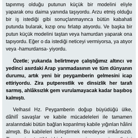
tapınmış olduğu putunun küçük bir modelini eliyle
yaparak onu daima yanında taşıyordu. Arzu etmiş olduğu
bir iş istediği gibi sonuçlanmayınca bütün kabahati
putunda bularak, kızıp onu fırlatıp atıyordu. Ve başka bir
putun küçük modelini taştan veya hamurdan yaparak ona
tapıyordu. Eğer o da istediği neticeyi vermiyorsa, ya atıyor
veya -hamurdansa- yiyordu.
Özetle; yukarıda belirtmeye çalıştığımız altıncı ve
yedinci asırdaki Arap yarımadasının ve tüm dünyanın
durumu, artık yeni bir peygamberin gelmesini icap
ettiriyordu. Zira putperestlik ve dinsizlik her tarafı
sarmış, ahlâksızlık gem vurulamayacak kadar başıboş
kalmıştı.
Velhasıl Hz. Peygamberin doğup büyüdüğü ülke,
dâhilî savaşlar ve kabile mücadeleleri ile tamamen
aralarındaki bütün bağları koparılmış kabile yığınları hâlini
almıştı. Bu kabileleri birleştirmek neredeyse imkânsızdı.