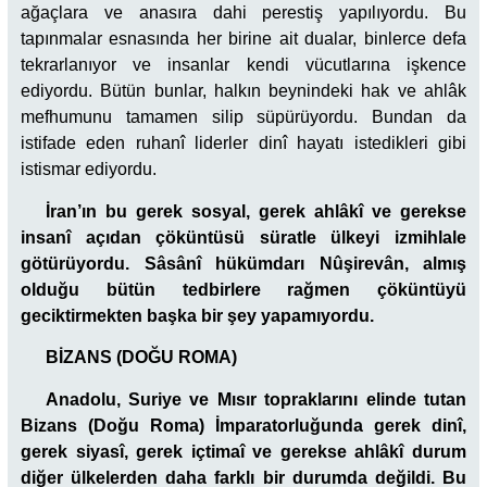
ağaçlara ve anasıra dahi perestiş yapılıyordu. Bu
tapınmalar esnasında her birine ait dualar, binlerce defa
tekrarlanıyor ve insanlar kendi vücutlarına işkence
ediyordu. Bütün bunlar, halkın beynindeki hak ve ahlâk
mefhumunu tamamen silip süpürüyordu. Bundan da
istifade eden ruhanî liderler dinî hayatı istedikleri gibi
istismar ediyordu.
İran’ın bu gerek sosyal, gerek ahlâkî ve gerekse
insanî açıdan çöküntüsü süratle ülkeyi izmihlale
götürüyordu. Sâsânî hükümdarı Nûşirevân, almış
olduğu bütün tedbirlere rağmen çöküntüyü
geciktirmekten başka bir şey yapamıyordu.
BİZANS (DOĞU ROMA)
Anadolu, Suriye ve Mısır topraklarını elinde tutan
Bizans (Doğu Roma) İmparatorluğunda gerek dinî,
gerek siyasî, gerek içtimaî ve gerekse ahlâkî durum
diğer ülkelerden daha farklı bir durumda değildi. Bu