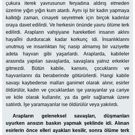
çukura iterek yavrusunun feryadına aldırış etmeden
üzerine yığın yığın kum atardı. Aynı işi bir kadın yapmaya
kalktığı zaman, cinayeti seyretmek için birçok kadınlar
oraya davet edilirdi. Ve herkesin önünde yavru ölüme terk
edilirdi. Arapların vahşiyane hareketleri insanın aklını
hayalîni durduracak kadar korkunç idi. İnsanlıklarını
unutmuş ve insanlıktan hiç nasip almamış bir vaziyette
adeta hayvan gibi yaşarlardı. Araplarda, kabileler
arasında yapılan savaşlarda, savaşlara yalnız erkekler
gitmezdi. Bütün kabile, karısını, çocuklarını ve
hayvanlarını da beraberinde götürürlerdi. Hangi kabile
savaşı kaybederse malları ganimet olarak alınır, esirler
öldürülür, kadın ve çocuklardan işe yarayanlar ya cariye
ve köle olarak kullanılır, ya da gelir sağlamak üzere
satılırdı. İşe yaramayanlar ise öldürülür veya yakılırdı.
Arapların geleneksel savaşları, düşmanları
uyurken ansızın baskın yapmak şeklinde idi. Alınan
esirlerin önce elleri ayakları kesilir, sonra ölüme terk