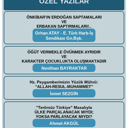
ÖZEL YAZILAR
ÖNKİBAR’IN ERDOĞAN SAPTAMALARI
VE
ERBAKAN SAPTIRMALARI!..
Orhan ATAY - E. Türk Harb-İş
Sendikası Gn.Bşk.
ÖĞÜT VERMEKLE ÖVÜNMEK AYRIDIR
VE
KARAKTER ÇOCUKLUKTA OLUŞMAKTADIR
Neslihan BAYRAKTAR
Hz. Peygamberimizin Yüzük Mührü:
“ALLAH-RESUL-MUHAMMET”
İsmet SEZGİN
“Terörsüz Türkiye” Masalıyla
ÜLKE PARÇALANACAK MIYDI;
YOKSA PARLAYACAK MIYDI?
Ahmet AKGÜL