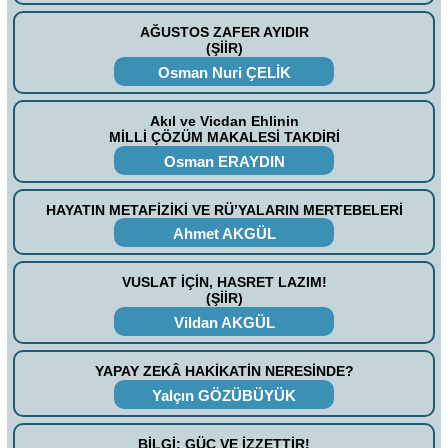
AĞUSTOS ZAFER AYIDIR
(ŞİİR)
Osman Nuri ÇELİK
Akıl ve Vicdan Ehlinin
MİLLİ ÇÖZÜM MAKALESİ TAKDİRİ
Osman ERAYDIN
HAYATIN METAFİZİKİ VE RÜ’YALARIN MERTEBELERİ
Ahmet AKGÜL
VUSLAT İÇİN, HASRET LAZIM!
(ŞİİR)
Vildan AKGÜL
YAPAY ZEKÂ HAKİKATİN NERESİNDE?
Yalçın GÖZÜBÜYÜK
BİLGİ; GÜÇ VE İZZETTİR!