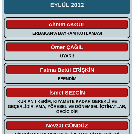
EYLÜL 2012
Ahmet AKGÜL
ERBAKAN’A BAYRAM KUTLAMASI
Ömer ÇAĞIL
UYARI!
Fatma Betül ERİŞKİN
EFENDİM
İsmet SEZGİN
KUR’AN-I KERİM, KIYAMETE KADAR GEREKLİ VE
GEÇERLİDİR. AMA, YÖRESEL VE DÖNEMSEL İÇTİHATLAR,
GEÇİCİDİR
Nevzat GÜNDÜZ