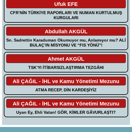
Ufuk EFE
CFR’NİN TÜRKİYE RAPORLARI VE NUMAN KURTULMUŞ
KURGULARI
Abdullah AKGÜL
Sn. Sadrettin Karaduman Okumuyor mu, Anlamıyor mu? ALİ
BULAÇ’IN MİSYONU VE “FIS YÖNÜ”!
Ahmet AKGÜL
TSK’YI İTİBARSIZLAŞTIRMA TEZGÂHI
Ali ÇAĞIL - İHL ve Kamu Yönetimi Mezunu
ATMA RECEP, DİN KARDEŞİYİZ
Ali ÇAĞIL - İHL ve Kamu Yönetimi Mezunu
Uyan Ey, Ehli Vatan! GÖR, KİMLER GÂVURLAŞTI?