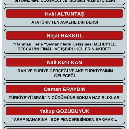
SİYONİZMİN; ULUSALCI VE İSLAMCI HİZMETÇİLERİ
Halil ALTUNTAŞ
ATATÜRK’TEN ASKERE DİN DERSİ
Nejat HAKKUL
“Rahmani”lerle “Şeytani”lerin Çekişmesi MEHDİ’YLE
DECCAL’İN FİNALİ VE İŞBİRLİKÇİLERİN AKIBETİ
Nail KIZILKAN
İRAN VE SURİYE GERÇEĞİ VE AKP TÜRKİYESİNİN
GELECEĞİ
Osman ERAYDIN
TÜRKİYE’Yİ İSRAİL’İN GÜDÜMÜNE SOKMA HAZIRLIKLARI
Yakup GÖZÜBÜYÜK
“ARAP BAHARINA” BOP PENCERESİNDEN BAKMAK!..