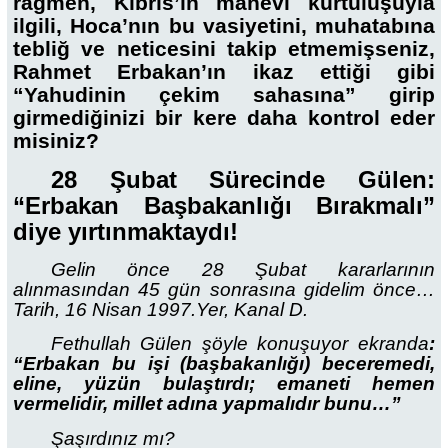
rağmen, Kıbrıs’ın manevi kurtuluşuyla
ilgili, Hoca’nın bu vasiyetini, muhatabına
tebliğ ve neticesini takip etmemişseniz,
Rahmet Erbakan’ın ikaz ettiği gibi
“Yahudinin çekim sahasına” girip
girmediğinizi bir kere daha kontrol eder
misiniz?
28 Şubat Sürecinde Gülen:
“Erbakan Başbakanlığı Bırakmalı”
diye yırtınmaktaydı!
Gelin önce 28 Şubat kararlarının
alınmasından 45 gün sonrasına gidelim önce…
Tarih, 16 Nisan 1997.Yer, Kanal D.
Fethullah Gülen şöyle konuşuyor ekranda
:
“Erbakan bu işi (başbakanlığı) beceremedi,
eline, yüzün bulaştırdı; emaneti hemen
vermelidir, millet adına yapmalıdır bunu…”
Şaşırdınız mı?