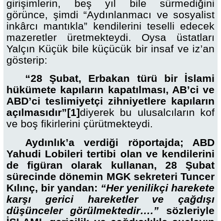
girişimlerin, beş yıl bile sürmediğini
görünce, şimdi “Aydınlanmacı ve sosyalist
inkârcı mantıkla” kendilerini teselli edecek
mazeretler üretmekteydi. Oysa üstatları
Yalçın Küçük bile küçücük bir insaf ve iz’an
gösterip:
“28 Şubat, Erbakan türü bir İslami
hükümete kapıların kapatılması, AB’ci ve
ABD’ci teslimiyetçi zihniyetlere kapıların
açılmasıdır”
[1]
diyerek bu ulusalcıların kof
ve boş fikirlerini çürütmekteydi.
Aydınlık’a verdiği röportajda; ABD
Yahudi Lobileri tertibi olan ve kendilerini
de figüran olarak kullanan, 28 Şubat
sürecinde dönemin MGK sekreteri Tuncer
Kılınç, bir yandan:
“Her yenilikçi harekete
karşı gerici hareketler ve çağdışı
düşünceler görülmektedir….”
sözleriyle