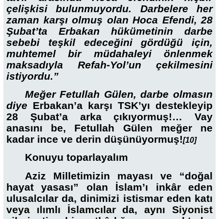
çelişkisi bulunmuyordu. Darbelere her
zaman karşı olmuş olan Hoca Efendi, 28
Şubat’ta Erbakan hükümetinin darbe
sebebi teşkil edeceğini gördüğü için,
muhtemel bir müdahaleyi önlenmek
maksadıyla Refah-Yol’un çekilmesini
istiyordu.”
Meğer Fetullah Gülen, darbe olmasın
diye
Erbakan’a karşı TSK’yı destekleyip
28 Şubat’a arka çıkıyormuş!… Vay
anasını be, Fetullah Gülen meğer ne
kadar ince ve derin düşünüyormuş!
[10]
Konuyu toparlayalım
Aziz Milletimizin mayası ve “doğal
hayat yasası” olan İslam’ı inkâr eden
ulusalcılar da, dinimizi istismar eden katı
veya ılımlı İslamcılar da, aynı Siyonist