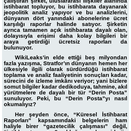
çalıştıran şirket, uluslararası ilişkiler alanında
istihbarat topluyor, bu istihbarata dayanarak
jeopolitik analiz yapıyor ve bu analizlerini,
dünyanın dört yanındaki abonelerine ücret
karşılığı raporlar halinde satıyor. Şirketin
ayrıca tamamen açık istihbarata dayalı olan,
dolayısıyla erişimi daha kolay bilgileri bir
araya getirdiği ücretsiz raporları da
bulunuyor.
WikiLeaks’in elde ettiği beş milyondan
fazla yazışma, Stratfor’ın dünyanın hemen her
ülkesiyle ilgili olarak sürdürdüğü istihbarat
toplama ve analiz faaliyetinin sonuçları kadar,
sürecini de izleme imkânı veriyor; yani bizlere
somut bilgiler kadar dedikoduya, tahmine, akıl
yürütmelere de dayalı bir tür “Derin Posta”
sunuluyor. Peki, bu “Derin Posta”yı nasıl
okumalıyız?
Her şeyden önce, “Küresel İstihbarat
Raporları” kapsamındaki belgelerin ham
haliyle birer “gazetecilik çalışması” değil,