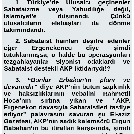
1.
Türkiye’de Ulusalcı geçinenler
Sabataizme veya Yahudiliğe değil,
İslamiyet’e düşmandı. Çünkü
ulusalcıların elebaşları da dönme
takımındandı.
2.
Sabataist hainleri deşifre edenler
eğer Ergenekoncu diye şimdi
tutuklanmışsa, o halde bu operasyonları
tezgahlayanlar Siyonist odaklardı ve
Sabataist destekli AKP iktidarıydı!?
3.
“Bunlar Erbakan’ın planı ve
devamıdır”
diye AKP’nin bütün sapkınlık
ve haksızlıklarının vebalini Rahmetli
Hoca’nın sırtına yıkan ve “AKP,
Ergenekon davasıyla Sabataistleri tasfiye
ediyor” palavrasını savuran şu El-aziz
Gazetesi, AKP’nin sadık kalemşörü Ergun
Babahan’ın bu itirafları karşısında, şimdi