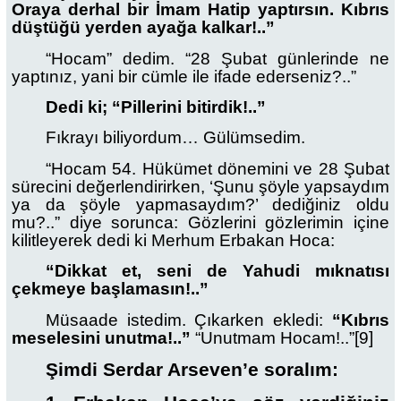
Oraya derhal bir İmam Hatip yaptırsın. Kıbrıs
düştüğü yerden ayağa kalkar!..”
“Hocam” dedim. “28 Şubat günlerinde ne
yaptınız, yani bir cümle ile ifade ederseniz?..”
Dedi ki; “Pillerini bitirdik!..”
Fıkrayı biliyordum… Gülümsedim.
“Hocam 54. Hükümet dönemini ve 28 Şubat
sürecini değerlendirirken, ‘Şunu şöyle yapsaydım
ya da şöyle yapmasaydım?’ dediğiniz oldu
mu?..” diye sorunca: Gözlerini gözlerimin içine
kilitleyerek dedi ki Merhum Erbakan Hoca:
“Dikkat et, seni de Yahudi mıknatısı
çekmeye başlamasın!..”
Müsaade istedim. Çıkarken ekledi:
“Kıbrıs
meselesini unutma!..”
“Unutmam Hocam!..”
[9]
Şimdi Serdar Arseven’e soralım: