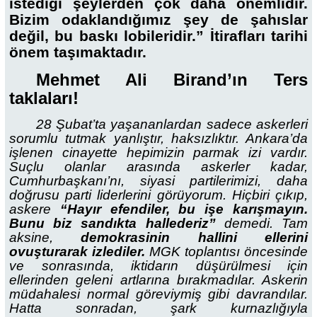
istediği şeylerden çok daha önemlidir.
Bizim odaklandığımız şey de şahıslar
değil, bu baskı lobileridir.” İtirafları tarihi
önem taşımaktadır.
Mehmet Ali Birand’ın Ters
taklaları!
28 Şubat’ta yaşananlardan sadece askerleri
sorumlu tutmak yanlıştır, haksızlıktır. Ankara’da
işlenen cinayette hepimizin parmak izi vardır.
Suçlu olanlar arasında askerler kadar,
Cumhurbaşkanı’nı, siyasi partilerimizi, daha
doğrusu parti liderlerini görüyorum. Hiçbiri çıkıp,
askere
“Hayır efendiler, bu işe karışmayın.
Bunu biz sandıkta hallederiz”
demedi. Tam
aksine,
demokrasinin hallini ellerini
ovuşturarak izlediler.
MGK toplantısı öncesinde
ve sonrasında, iktidarın düşürülmesi için
ellerinden geleni artlarına bırakmadılar. Askerin
müdahalesi normal göreviymiş gibi davrandılar.
Hatta sonradan, şark kurnazlığıyla