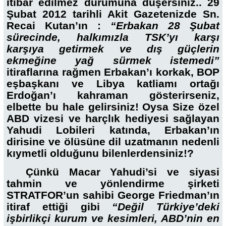
itibar edilmez durumuna düşersiniz.. 29
Şubat 2012 tarihli Akit Gazetenizde Sn.
Recai Kutan’ın :
“Erbakan 28 Şubat
sürecinde, halkımızla TSK’yı karşı
karşıya getirmek ve dış güçlerin
ekmeğine yağ sürmek istemedi”
itiraflarına rağmen Erbakan’ı korkak, BOP
eşbaşkanı ve Libya katliamı ortağı
Erdoğan’ı kahraman gösterirseniz,
elbette bu hale gelirsiniz! Oysa Size özel
ABD vizesi ve harçlık hediyesi sağlayan
Yahudi Lobileri katında, Erbakan’ın
dirisine ve ölüsüne dil uzatmanın nedenli
kıymetli olduğunu bilenlerdensiniz!?
Çünkü Macar Yahudi’si ve siyasi
tahmin ve yönlendirme şirketi
STRATFOR’un sahibi George Friedman’ın
itiraf ettiği gibi
“Değil Türkiye’deki
işbirlikçi kurum ve kesimleri, ABD’nin en