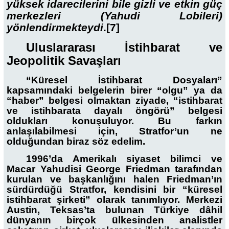
yüksek idarecilerini bile gizli ve etkin güç
merkezleri (Yahudi Lobileri)
yönlendirmekteydi
.
[7]
Uluslararası İstihbarat ve
Jeopolitik Savaşları
“Küresel İstihbarat Dosyaları”
kapsamındaki belgelerin birer “olgu” ya da
“haber” belgesi olmaktan ziyade, “istihbarat
ve istihbarata dayalı öngörü” belgesi
oldukları konuşuluyor. Bu farkın
anlaşılabilmesi için, Stratfor’un ne
olduğundan biraz söz edelim.
1996’da Amerikalı siyaset bilimci ve
Macar Yahudisi George Friedman tarafından
kurulan ve başkanlığını halen Friedman’ın
sürdürdüğü Stratfor, kendisini bir “küresel
istihbarat şirketi” olarak tanımlıyor. Merkezi
Austin, Teksas’ta bulunan Türkiye dâhil
dünyanın birçok ülkesinden analistler