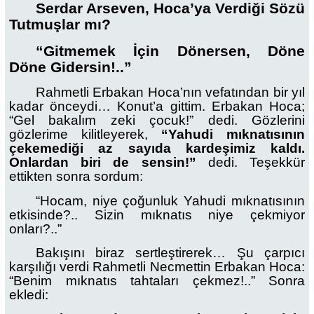
Serdar Arseven, Hoca’ya Verdiği Sözü
Tutmuşlar mı?
“Gitmemek İçin Dönersen, Döne
Döne Gidersin!..”
Rahmetli Erbakan Hoca’nın vefatından bir yıl
kadar önceydi… Konut’a gittim. Erbakan Hoca;
“Gel bakalım zeki çocuk!” dedi. Gözlerini
gözlerime kilitleyerek,
“Yahudi mıknatısının
çekemediği az sayıda kardeşimiz kaldı.
Onlardan biri de sensin!”
dedi. Teşekkür
ettikten sonra sordum:
“Hocam, niye çoğunluk Yahudi mıknatısının
etkisinde?.. Sizin mıknatıs niye çekmiyor
onları?..”
Bakışını biraz sertleştirerek… Şu çarpıcı
karşılığı verdi Rahmetli Necmettin Erbakan Hoca:
“Benim mıknatıs tahtaları çekmez!..” Sonra
ekledi: