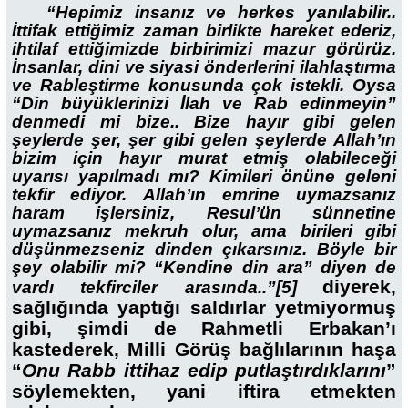
“Hepimiz insanız ve herkes yanılabilir..
İttifak ettiğimiz zaman birlikte hareket ederiz,
ihtilaf ettiğimizde birbirimizi mazur görürüz.
İnsanlar, dini ve siyasi önderlerini ilahlaştırma
ve Rableştirme konusunda çok istekli. Oysa
“Din büyüklerinizi İlah ve Rab edinmeyin”
denmedi mi bize.. Bize hayır gibi gelen
şeylerde şer, şer gibi gelen şeylerde Allah’ın
bizim için hayır murat etmiş olabileceği
uyarısı yapılmadı mı? Kimileri önüne geleni
tekfir ediyor. Allah’ın emrine uymazsanız
haram işlersiniz, Resul’ün sünnetine
uymazsanız mekruh olur, ama birileri gibi
düşünmezseniz dinden çıkarsınız. Böyle bir
şey olabilir mi? “Kendine din ara” diyen de
diyerek,
vardı tekfirciler arasında..”
[5]
sağlığında yaptığı saldırlar yetmiyormuş
gibi, şimdi de Rahmetli Erbakan’ı
kastederek, Milli Görüş bağlılarının haşa
“
Onu Rabb ittihaz edip putlaştırdıklarını
”
söylemekten, yani iftira etmekten