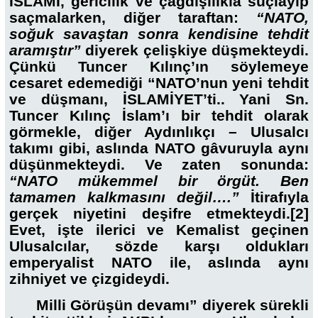
İSLAMI, gericilik ve çağdışılıkla suçlayıp
saçmalarken, diğer taraftan:
“NATO,
soğuk savaştan sonra kendisine tehdit
aramıştır”
diyerek çelişkiye düşmekteydi.
Çünkü Tuncer Kılınç’ın söylemeye
cesaret edemediği “NATO’nun yeni tehdit
ve düşmanı, İSLAMİYET’ti.. Yani Sn.
Tuncer Kılınç İslam’ı bir tehdit olarak
görmekle, diğer Aydınlıkçı – Ulusalcı
takımı gibi, aslında NATO gâvuruyla aynı
düşünmekteydi. Ve zaten sonunda:
“NATO mükemmel bir örgüt. Ben
tamamen kalkmasını değil….”
İtirafıyla
gerçek niyetini deşifre etmekteydi.
[2]
Evet, işte ilerici ve Kemalist geçinen
Ulusalcılar, sözde karşı oldukları
emperyalist NATO ile, aslında aynı
zihniyet ve çizgideydi.
Milli Görüşün devamı” diyerek sürekli