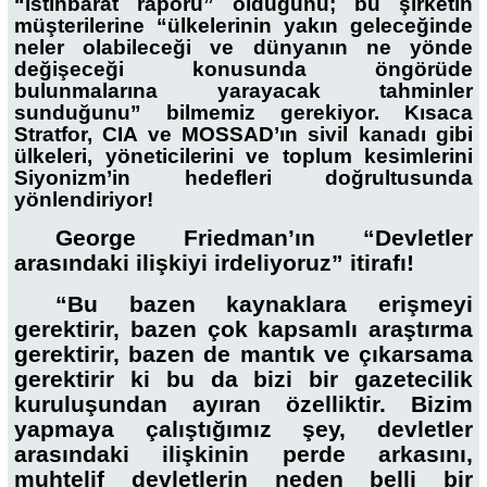
“istihbarat raporu” olduğunu; bu şirketin
müşterilerine “ülkelerinin yakın geleceğinde
neler olabileceği ve dünyanın ne yönde
değişeceği konusunda öngörüde
bulunmalarına yarayacak tahminler
sunduğunu” bilmemiz gerekiyor. Kısaca
Stratfor, CIA ve MOSSAD’ın sivil kanadı gibi
ülkeleri, yöneticilerini ve toplum kesimlerini
Siyonizm’in hedefleri doğrultusunda
yönlendiriyor!
George Friedman’ın “Devletler
arasındaki ilişkiyi irdeliyoruz” itirafı!
“Bu bazen kaynaklara erişmeyi
gerektirir, bazen çok kapsamlı araştırma
gerektirir, bazen de mantık ve çıkarsama
gerektirir ki bu da bizi bir gazetecilik
kuruluşundan ayıran özelliktir. Bizim
yapmaya çalıştığımız şey, devletler
arasındaki ilişkinin perde arkasını,
muhtelif devletlerin neden belli bir