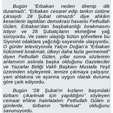
Bugün “Erbakan neden direnip dik
duramadı”, “Erbakan cesaret edip tankın üstüne
çıksaydı 28 Şubat olmazdı” diye ahkâm
kesenlerin taptıkları demokrasi havarisi Fethullah
Gülen, Erbakan’dan başbakanlığı bırakmasını
istiyor
ve 28 Şubatçıların ekmeğine yağ
sürüyordu. Ve zaten ulaştığı bütün şöhretlere bu
Siyonist odaklara yağcılığı sayesinde ulaşıyordu.
O günler televizyonda Yalçın Doğan’a “Erbakan
hükümeti bırakmalı, ülkeyi daha fazla germemeli”
diyen Fethullah Gülen, yıllar sonra sözlerinin
anlamının aslında başka olduğunu Gazeteciler
ve Yazarlar Birliği Vakfı Başkanı Mustafa Yeşil
üzerinden söyleyerek, temize çıkmaya çalışıyor,
yani ahlakına ve ayarına uygun olarak duruma
göre çark ediyordu.
Bugün “28 Şubat’ın kızların başındaki
türbanı çıkartmak için yapıldığını” söyleyen
cemaat ehline hatırlatalım: Fethullah Gülen o
günlerde, türbanın “teferruat” olduğunu
savunuyordu.