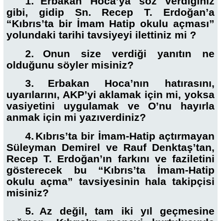
1.
Erbakan Hoca’ya söz verdiğiniz
gibi, gidip Sn. Recep T. Erdoğan’a
“Kıbrıs’ta bir İmam Hatip okulu açması”
yolundaki tarihi tavsiyeyi ilettiniz mi ?
2.
Onun size verdiği yanıtın ne
olduğunu söyler misiniz?
3.
Erbakan Hoca’nın hatırasını,
uyarılarını, AKP’yi aklamak için mi, yoksa
vasiyetini uygulamak ve O’nu hayırla
anmak için mi yazıverdiniz?
4.
Kıbrıs’ta bir İmam-Hatip açtırmayan
Süleyman Demirel ve Rauf Denktaş’tan,
Recep T. Erdoğan’ın farkını ve faziletini
gösterecek bu “Kıbrıs’ta İmam-Hatip
okulu açma” tavsiyesinin hala takipçisi
misiniz?
5.
Az değil, tam iki yıl geçmesine