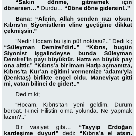
“Sakın dönme, gitmemek için
dönersen…”
Durdu…
“Döne döne gidersin!..”
Bana: “Aferin, Allah senden razı olsun,
Kıbrıs’ın Siyonistlerin eline geçtiğine dikkat
çekmişsin.”
“Nedir Hocam bu işin püf noktası?..” Dedi ki;
“Süleyman Demirel’dir!..” “Kıbrıs, bugün
Siyonist işgalindeyse bunda Süleyman
Demirel’in payı büyüktür. Hatta en büyük pay
ona aittir.” “Kıbrıs’a bir İmam Hatip açmamıza,
Kıbrıs’ta Kur’an eğitimi vermemize ‘adamı’yla
(Denktaş) birlikte engel oldu. Maneviyat gitti
mi, vatan bilinci de gider!..”
Dedim ki;
“Hocam, Kıbrıs’tan yeni geldim. Durum
berbat. İkinci Filistin olma yolunda. Ne yapmak
lazım?..”
Bir vasiyet gibi…
“Tayyip Erdoğan
kardeşime duyur!”
dedi:
“Kıbrıs’a el atsın.