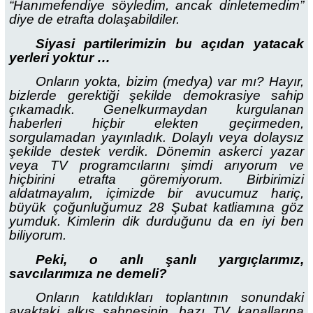
“Hanımefendiye söyledim, ancak dinletemedim”
diye de etrafta dolaşabildiler.
Siyasi partilerimizin bu açıdan yatacak
yerleri yoktur …
Onların yokta, bizim (medya) var mı? Hayır,
bizlerde gerektiği şekilde demokrasiye sahip
çıkamadık. Genelkurmaydan kurgulanan
haberleri hiçbir elekten geçirmeden,
sorgulamadan yayınladık. Dolaylı veya dolaysız
şekilde destek verdik. Dönemin askerci yazar
veya TV programcılarını şimdi arıyorum ve
hiçbirini etrafta göremiyorum. Birbirimizi
aldatmayalım, içimizde bir avucumuz hariç,
büyük çoğunluğumuz 28 Şubat katliamına göz
yumduk. Kimlerin dik durduğunu da en iyi ben
biliyorum.
Peki, o anlı şanlı yargıçlarımız,
savcılarımıza ne demeli?
Onların katıldıkları toplantının sonundaki
ayaktaki alkış sahnesinin, bazı TV kanallarına