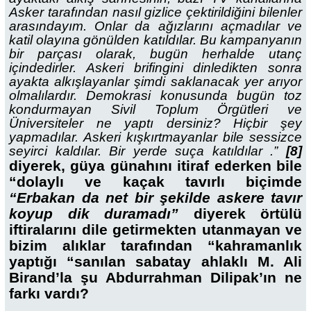
Asker tarafından nasıl gizlice çektirildiğini bilenler
arasındayım. Onlar da ağızlarını açmadılar ve
katil olayına gönülden katıldılar. Bu kampanyanın
bir parçası olarak, bugün herhalde utanç
içindedirler. Askeri brifingini dinledikten sonra
ayakta alkışlayanlar şimdi saklanacak yer arıyor
olmalılardır. Demokrasi konusunda bugün toz
kondurmayan Sivil Toplum Örgütleri ve
Üniversiteler ne yaptı dersiniz? Hiçbir şey
yapmadılar. Askeri kışkırtmayanlar bile sessizce
seyirci kaldılar. Bir yerde suça katıldılar .”
[8]
diyerek, güya günahını itiraf ederken bile
“dolaylı ve kaçak tavırlı biçimde
“Erbakan da net bir şekilde askere tavır
koyup dik duramadı”
diyerek örtülü
iftiralarını dile getirmekten utanmayan ve
bizim alıklar tarafından “kahramanlık
yaptığı “sanılan sabatay ahlaklı M. Ali
Birand’la şu Abdurrahman Dilipak’ın ne
farkı vardı?