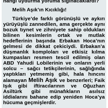
hangi uydurma yoruma sığınacaklardı?
Melih Aşık’ın Kıcıklığı!
Türkiye’de farklı görünüşlü ve aykırı
yürüyüşlü zannedilen, ama gerçekte aynı
bozuk tıynet ve zihniyete sahip oldukları
bilinen kesimlerin ortak ve mutlak
hedeflerinin başında Erbakan Hoca’nın
gelmesi de dikkat çekiciydi. Erbakan’a
düşmanlık komploları ve etkisiz kılma
kumpasları resmen tescil edilmiş olan
ABD Yahudi Lobilerinin ve onların yerli
solcu – sağcı tetikçilerinin, sağlığında
yaptıkları yetmemiş gibi, hala hıncını
Melih Aşık
alamayan
ve benzerleri; Faik
Işık gibi iftiracılarının ve Oğuzhan
Asiltürk gibi münafıkların asılsız
iddialarını bahane edip yeniden Hoca’ya
hücuma geçmişlerdir.