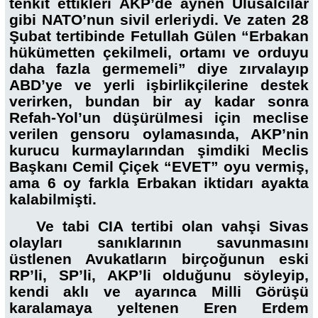
tenkit ettikleri AKP’de aynen Ulusalcılar
gibi NATO’nun sivil erleriydi. Ve zaten 28
Şubat tertibinde Fetullah Gülen “Erbakan
hükümetten çekilmeli, ortamı ve orduyu
daha fazla germemeli” diye zırvalayıp
ABD’ye ve yerli işbirlikçilerine destek
verirken, bundan bir ay kadar sonra
Refah-Yol’un düşürülmesi için meclise
verilen gensoru oylamasında, AKP’nin
kurucu kurmaylarından şimdiki Meclis
Başkanı Cemil Çiçek “EVET” oyu vermiş,
ama 6 oy farkla Erbakan iktidarı ayakta
kalabilmişti.
Ve tabi CIA tertibi olan vahşi Sivas
olayları sanıklarının savunmasını
üstlenen Avukatların birçoğunun eski
RP’li, SP’li, AKP’li olduğunu söyleyip,
kendi aklı ve ayarınca Milli Görüşü
karalamaya yeltenen Eren Erdem