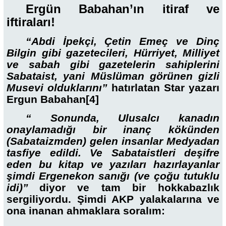
Ergün Babahan’ın itiraf ve
iftiraları!
“Abdi İpekçi, Çetin Emeç ve Dinç
Bilgin gibi gazetecileri, Hürriyet, Milliyet
ve sabah gibi gazetelerin sahiplerini
Sabataist, yani Müslüman görünen gizli
Musevi olduklarını”
hatırlatan Star yazarı
Ergun Babahan
[4]
“ Sonunda, Ulusalcı kanadın
onaylamadığı bir inanç kökünden
(Sabataizmden) gelen insanlar Medyadan
tasfiye edildi. Ve Sabataistleri deşifre
eden bu kitap ve yazıları hazırlayanlar
şimdi Ergenekon sanığı (ve çoğu tutuklu
idi)”
diyor ve tam bir hokkabazlık
sergiliyordu. Şimdi AKP yalakalarına ve
ona inanan ahmaklara soralım: