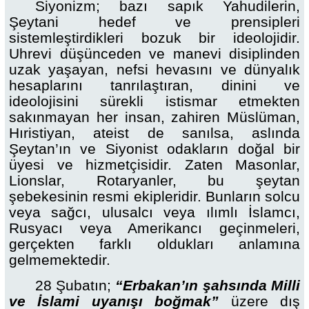
Siyonizm; bazı sapık Yahudilerin,
Şeytani hedef ve prensipleri
sistemleştirdikleri bozuk bir ideolojidir.
Uhrevi düşünceden ve manevi disiplinden
uzak yaşayan, nefsi hevasını ve dünyalık
hesaplarını tanrılaştıran, dinini ve
ideolojisini sürekli istismar etmekten
sakınmayan her insan, zahiren Müslüman,
Hıristiyan, ateist de sanılsa, aslında
Şeytan’ın ve Siyonist odakların doğal bir
üyesi ve hizmetçisidir. Zaten Masonlar,
Lionslar, Rotaryanler, bu şeytan
şebekesinin resmi ekipleridir. Bunların solcu
veya sağcı, ulusalcı veya ılımlı İslamcı,
Rusyacı veya Amerikancı geçinmeleri,
gerçekten farklı oldukları anlamına
gelmemektedir.
28 Şubatın;
“Erbakan’ın şahsında Milli
ve İslami uyanışı boğmak”
üzere dış