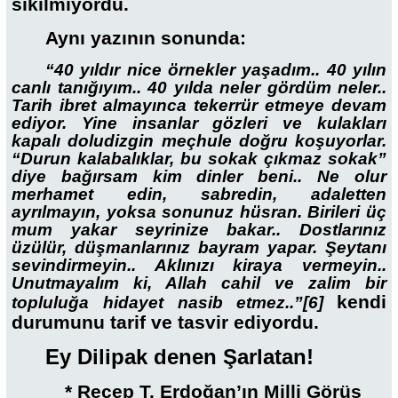
sıkılmıyordu.
Aynı yazının sonunda:
“40 yıldır nice örnekler yaşadım.. 40 yılın
canlı tanığıyım.. 40 yılda neler gördüm neler..
Tarih ibret almayınca tekerrür etmeye devam
ediyor. Yine insanlar gözleri ve kulakları
kapalı doludizgin meçhule doğru koşuyorlar.
“Durun kalabalıklar, bu sokak çıkmaz sokak”
diye bağırsam kim dinler beni.. Ne olur
merhamet edin, sabredin, adaletten
ayrılmayın, yoksa sonunuz hüsran. Birileri üç
mum yakar seyrinize bakar.. Dostlarınız
üzülür, düşmanlarınız bayram yapar. Şeytanı
sevindirmeyin.. Aklınızı kiraya vermeyin..
Unutmayalım ki, Allah cahil ve zalim bir
kendi
topluluğa hidayet nasib etmez..”
[6]
durumunu tarif ve tasvir ediyordu.
Ey Dilipak denen Şarlatan!
* Recep T. Erdoğan’ın Milli Görüş