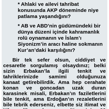
* Ahlaki ve ailevi tahribat
konusunda AKP döneminde niye
patlama yaşandığını?
* AB ve ABD’nin güdümündeki bir
dünya düzeni içinde kahramanlık
rolü oynamanın ve İslam’ı
Siyonizm’in aracı haline sokmanın
Kur’an’daki karşılığını?
Bir tek sefer olsun, ciddiyet ve
cesaretle sorgulamış olsaydınız; belki
sizin Erbakan’la ilgili tenkit ve
tahriklerinizde samimi olduğunuza
kanaat getirebilirdik. Ama hep cerahate
konan ve goncadan uzak duran
karasinek misali, Erbakan’ın faziletlerini
bile tenkit, ama Erdoğan’ın rezaletlerini
bile tebrik ederseniz, elbette siz itimat ve