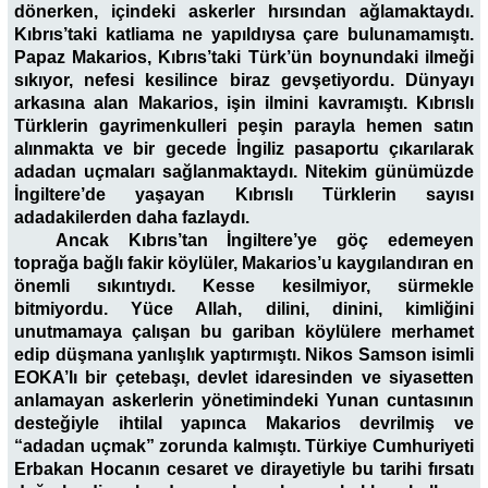
dönerken, içindeki askerler hırsından ağlamaktaydı.
Kıbrıs’taki katliama ne yapıldıysa çare bulunamamıştı.
Papaz Makarios, Kıbrıs’taki Türk’ün boynundaki ilmeği
sıkıyor, nefesi kesilince biraz gevşetiyordu. Dünyayı
arkasına alan Makarios, işin ilmini kavramıştı. Kıbrıslı
Türklerin gayrimenkulleri peşin parayla hemen satın
alınmakta ve bir gecede İngiliz pasaportu çıkarılarak
adadan uçmaları sağlanmaktaydı. Nitekim günümüzde
İngiltere’de yaşayan Kıbrıslı Türklerin sayısı
adadakilerden daha fazlaydı.
Ancak Kıbrıs’tan İngiltere’ye göç edemeyen
toprağa bağlı fakir köylüler, Makarios’u kaygılandıran en
önemli sıkıntıydı. Kesse kesilmiyor, sürmekle
bitmiyordu. Yüce Allah, dilini, dinini, kimliğini
unutmamaya çalışan bu gariban köylülere merhamet
edip düşmana yanlışlık yaptırmıştı. Nikos Samson isimli
EOKA’lı bir çetebaşı, devlet idaresinden ve siyasetten
anlamayan askerlerin yönetimindeki Yunan cuntasının
desteğiyle ihtilal yapınca Makarios devrilmiş ve
“adadan uçmak” zorunda kalmıştı. Türkiye Cumhuriyeti
Erbakan Hocanın cesaret ve dirayetiyle bu tarihi fırsatı