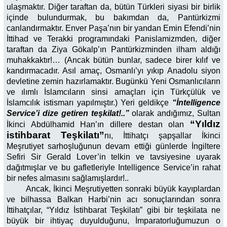
ulaşmaktır. Diğer taraftan da, bütün Türkleri siyasi bir birlik
içinde bulundurmak, bu bakımdan da, Pantürkizmi
canlandırmaktır. Enver Paşa’nın bir yandan Emin Efendi’nin
İttihad ve Terakki programındaki Panislamizmden, diğer
taraftan da Ziya Gökalp’ın Pantürkizminden ilham aldığı
muhakkaktır!… (Ancak bütün bunlar, sadece birer kılıf ve
kandırmacadır. Asıl amaç, Osmanlı’yı yıkıp Anadolu siyon
devletine zemin hazırlamaktır. Bugünkü Yeni Osmanlıcıların
ve ılımlı İslamcıların sinsi amaçları için Türkçülük ve
İslamcılık istismarı yapılmıştır.) Yeri geldikçe
“İntelligence
Service’i dize getiren teşkilat!..”
olarak andığımız, Sultan
“Yıldız
İkinci Abdülhamid Han’ın dillere destan olan
istihbarat Teşkilatı”
nı, İttihatçı şapşallar İkinci
Meşrutiyet sarhoşluğunun devam ettiği günlerde İngiltere
Sefiri Sir Gerald Lover’in telkin ve tavsiyesine uyarak
dağıtmışlar ve bu gafletleriyle Intelligence Service’in rahat
bir nefes almasını sağlamışlardır!..
Ancak, İkinci Meşrutiyetten sonraki büyük kayıplardan
ve bilhassa Balkan Harbi’nin acı sonuçlarından sonra
İttihatçılar, “Yıldız İstihbarat Teşkilatı” gibi bir teşkilata ne
büyük bir ihtiyaç duyulduğunu, İmparatorluğumuzun o