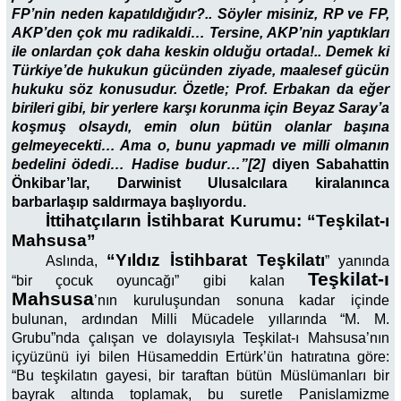
FP’nin neden kapatıldığıdır?.. Söyler misiniz, RP ve FP,
AKP’den çok mu radikaldi… Tersine, AKP’nin yaptıkları
ile onlardan çok daha keskin olduğu ortada!.. Demek ki
Türkiye’de hukukun gücünden ziyade, maalesef gücün
hukuku söz konusudur. Özetle; Prof. Erbakan da eğer
birileri gibi, bir yerlere karşı korunma için Beyaz Saray’a
koşmuş olsaydı, emin olun bütün olanlar başına
gelmeyecekti… Ama o, bunu yapmadı ve milli olmanın
bedelini ödedi… Hadise budur…”[2]
diyen Sabahattin
Önkibar’lar, Darwinist Ulusalcılara kiralanınca
barbarlaşıp saldırmaya başlıyordu.
İttihatçıların İstihbarat Kurumu: “Teşkilat-ı
Mahsusa”
“Yıldız İstihbarat Teşkilatı
Aslında,
” yanında
Teşkilat-ı
“bir çocuk oyuncağı” gibi kalan
Mahsusa
’nın kuruluşundan sonuna kadar içinde
bulunan, ardından Milli Mücadele yıllarında “M. M.
Grubu”nda çalışan ve dolayısıyla Teşkilat-ı Mahsusa’nın
içyüzünü iyi bilen Hüsameddin Ertürk’ün hatıratına göre:
“Bu teşkilatın gayesi, bir taraftan bütün Müslümanları bir
bayrak altında toplamak, bu suretle Panislamizme