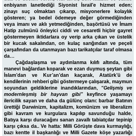
enbiyanın lanetlediği Siyonist İsrail’e hizmet eden;
zinayı suç olmaktan çıkarıp, misyonerlere kolaylık
gösteren; ya bedel ödemeye değer görmediğinden
veya imanı ve aklı yetmediğinden, başörtüsü ve İmam
Hatip zulmünü önleyici ciddi ve cesaretli hiçbir gayret
göstermeyen iktidarlara oy verip arka çıkan ve üstelik
bir kucak sakalından, on kulaç sarığından ve peçeli
çarşafından da utanmayan bazı tarikatçılar taraf olmasa
da…
Çağdaşlaşma ve aydınlanma kılıfı altında, tüm
manevi bağlardan koparak ve ezan duymuş şeytan gibi
İslam’dan ve Kur’an’dan kaçarak, Atatürk’ü de
kendilerinin rehberi gibi göstermeye çalışarak, maymun
soyundan geldiklerine inandıklarından,
“Gelişmiş ve
modernleşmiş bir hayvan gibi”
keyfince yaşamayı
ilericilik sayan ve daha da gülünç olanı: barbar Batının
ürettiği Darwinizm, kapitalizm, komünizm ve liberalizm
gibi kavram ve kurgulara kapılıp savunduğu halde,
Batıya karşı duracağını sanan zavallı tabiatçılar tepinip
karşı çıksa da.. Ve hatta: Milli Görüşte dava kurmaylığı,
bazı kentte il başkanlığı ve Milli Gazete köşe yazarlığı