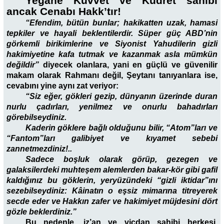
Yegâne Kuvvet ve Kudret sahibi
ancak Cenabı Hakk’tır!
“Efendim, bütün bunlar; hakikatten uzak, hamasi
tepkiler ve hayali beklentilerdir. Süper güç ABD’nin
görkemli birikimlerine ve Siyonist Yahudilerin gizli
hakimiyetine kafa tutmak ve kazanmak asla mümkün
değildir”
diyecek olanlara, yani en güçlü ve güvenilir
makam olarak Rahmanı değil, Şeytanı tanıyanlara ise,
cevabını yine aynı zat veriyor:
“Siz eğer, gökleri gezip, dünyanın üzerinde duran
nurlu çadırları, yenilmez ve onurlu bahadırları
görebilseydiniz.
Kaderin göklere bağlı olduğunu bilir, “Atom”ları ve
“Fantom”ları galibiyet ve kıyamet sebebi
zannetmezdiniz!..
Sadece boşluk olarak görüp, gezegen ve
galaksilerdeki muhteşem alemlerden bakar-kör gibi gafil
kaldığınız bu göklerin, yeryüzündeki “gizli iktidar”ını
sezebilseydiniz: Kâinatın o eşsiz mimarına titreyerek
secde eder ve Hakkın zafer ve hakimiyet müjdesini dört
gözle beklerdiniz.”
Bu nedenle, iz’an ve vicdan sahibi herkesi,