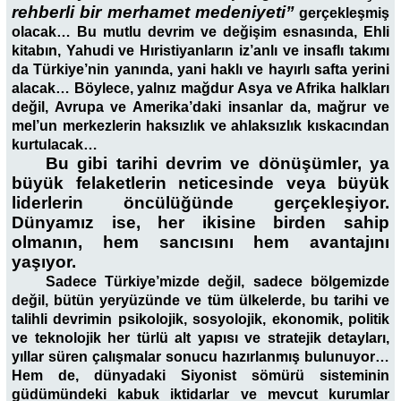
rehberli bir merhamet medeniyeti”
gerçekleşmiş
olacak… Bu mutlu devrim ve değişim esnasında, Ehli
kitabın, Yahudi ve Hıristiyanların iz’anlı ve insaflı takımı
da Türkiye’nin yanında, yani haklı ve hayırlı safta yerini
alacak… Böylece, yalnız mağdur Asya ve Afrika halkları
değil, Avrupa ve Amerika’daki insanlar da, mağrur ve
mel’un merkezlerin haksızlık ve ahlaksızlık kıskacından
kurtulacak…
Bu gibi tarihi devrim ve dönüşümler, ya
büyük felaketlerin neticesinde veya büyük
liderlerin öncülüğünde gerçekleşiyor.
Dünyamız ise, her ikisine birden sahip
olmanın, hem sancısını hem avantajını
yaşıyor.
Sadece Türkiye’mizde değil, sadece bölgemizde
değil, bütün yeryüzünde ve tüm ülkelerde, bu tarihi ve
talihli devrimin psikolojik, sosyolojik, ekonomik, politik
ve teknolojik her türlü alt yapısı ve stratejik detayları,
yıllar süren çalışmalar sonucu hazırlanmış bulunuyor…
Hem de, dünyadaki Siyonist sömürü sisteminin
güdümündeki kabuk iktidarlar ve mevcut kurumlar