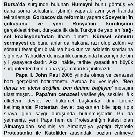
Bursa’da
sürgünde bulunan
Humeyni
bunu görmüş ve
daha sonra solcularla iş­birliği yaparak aynı şeyi İran’da
tekrarlamıştı.
Gorbacov da reformlar
yaparak
Sovyetler’in
çöküşünü
ve
yeni Rusya’nın kuruluşu­nu
gerçekleştirirken, dünyada ilk defa Türkiye’de yapılan
‘sağ-
sol koalisyonu’ndan
ilham almıştı.
Küresel sömürü
sermayesi
de bunu anlar da hakkına razı olup zulüm ve
sömürü fesatlığını bırakırsa hukukun ve adaletin sınırlarına
sığınırsa, Yahudiler de insanlık camiasında huzur içinde bin
yıl yaşayacaklardır. Aksi hâlde, tarihte yaşadıkları büyük
sürgünlerden birini daha yaşamaları kaçınılmazdır.
Papa II. John Paul
2005 yılında ölmüş ve cena­zesi
bazı gerçekleri hatırlatmıştır. Avrupa bu vesiley­le,
‘Ben
dinsiz ve ateist değilim, ben din­ime bağlıyım’
mesajını
ulaştırmıştır…
Papa’nın cenazesi
vesi­lesiyle, seküler lâik
ülkelerin devlet ve hükümet başkanları dini törene
katılmışlardır.
Protestan
devlet başkanları bile tıpış tı­pış
sıraya girip saygı duruşunda bulunmuşlardır. Bu da
yetmemiş, yeni Papa hem de Protestanlığın kalesi olan
Almanya
‘dan seçilmiş ve Almanya’ya yaptığı ziyaretle
Protestanlar ile Katolikler
arasındaki buzları eritmeye