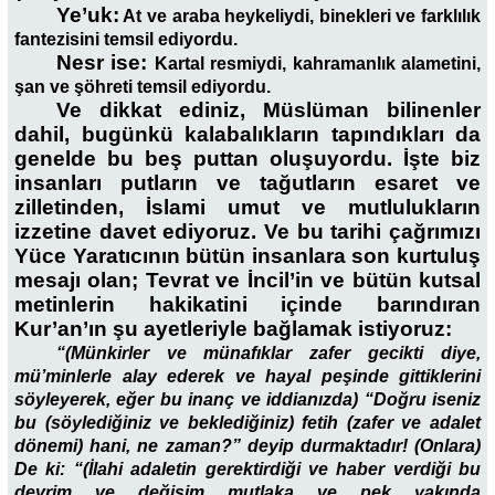
Ye’uk:
At ve araba heykeliydi, binekleri ve farklılık
fantezisini temsil ediyordu.
Nesr ise:
Kartal resmiydi, kahramanlık alametini,
şan ve şöhreti temsil ediyordu.
Ve dikkat ediniz, Müslüman bilinenler
dahil, bugünkü kalabalıkların tapındıkları da
genelde bu beş puttan oluşuyordu. İşte biz
insanları putların ve tağutların esaret ve
zilletinden, İslami umut ve mutlulukların
izzetine davet ediyoruz. Ve bu tarihi çağrımızı
Yüce Yaratıcının bütün insanlara son kurtuluş
mesajı olan; Tevrat ve İncil’in ve bütün kutsal
metinlerin hakikatini içinde barındıran
Kur’an’ın şu ayetleriyle bağlamak istiyoruz:
“(Münkirler ve münafıklar zafer gecikti diye,
mü’minlerle alay ederek ve hayal peşinde gittiklerini
söyleyerek, eğer bu inanç ve iddianızda) “Doğru iseniz
bu (söylediğiniz ve beklediğiniz) fetih (zafer ve adalet
dönemi) hani, ne zaman?” deyip durmaktadır! (Onlara)
De ki: “(İlahi adaletin gerektirdiği ve haber verdiği bu
devrim ve değişim mutlaka ve pek yakında