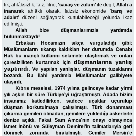
lık, ahlâksızlık, faiz, fitne,
‘savaş ve zulüm’
ile değil;
Allah’a
inanarak
ahlâklı olarak, faizsiz ekonomide
‘barış ve
adalet’
düzeni sağlayarak kurtulabileceği yolunda ikaz
edilmişti.
Allah bize düşmanlarımızla yardımda
bulunmaktaydı!
Erbakan Hocamızın sıkça vurguladığı gibi;
Müslümanların tıkanıp kaldıkları her durumda Cenabı
Hak bu inançlı kullarını selamete ulaştırmak ve onları
düşmanlarına yanlış
çaresizlikten kurtarmak için
yaptırırdı
. Ve yapılan yanlışlar, düşmanın tuzaklarını
bozardı. Bu ilahi yardımla Müslümanlar galibiyete
ulaşırdı.
Kıbrıs meselesi, 1974 yılına gelinceye kadar yirmi
yılı aşkın bir süre Türkiye’yi uğraştırmıştı. Adada bizim
insanımız katledilirken, sadece uçaklar uçurulup
düşman korkutulmaya çalışılmıştı. Türk donanması
çıkarma gemileri olmadan, gemilere yüklediği askerlerle
denize açıldı. Fakat Sam Amca’nın onayı olmayınca
İsmet İnönü ve Süleyman Demirel’in talimatlarıyla geri
dönmek zorunda bırakılmıştı. Gemiler Mersin’e