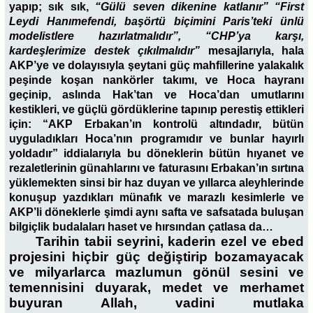
yapıp; sık sık,
“Gülü seven dikenine katlanır” “First
Leydi Hanımefendi, başörtü biçimini Paris’teki ünlü
modelistlere hazırlatmalıdır”, “CHP’ya karşı,
kardeşlerimize destek çıkılmalıdır”
mesajlarıyla, hala
AKP’ye ve dolayısıyla şeytani güç mahfillerine yalakalık
peşinde koşan nankörler takımı, ve Hoca hayranı
geçinip, aslında Hak’tan ve Hoca’dan umutlarını
kestikleri, ve güçlü gördüklerine tapınıp perestiş ettikleri
için: “AKP Erbakan’ın kontrolü altındadır, bütün
uyguladıkları Hoca’nın programıdır ve bunlar hayırlı
yoldadır” iddialarıyla bu döneklerin bütün hıyanet ve
rezaletlerinin günahlarını ve faturasını Erbakan’ın sırtına
yüklemekten sinsi bir haz duyan ve yıllarca aleyhlerinde
konuşup yazdıkları münafık ve marazlı kesimlerle ve
AKP’li döneklerle şimdi aynı safta ve safsatada buluşan
bilgiçlik budalaları haset ve hırsından çatlasa da…
Tarihin tabii seyrini, kaderin ezel ve ebed
projesini hiçbir güç değiştirip bozamayacak
ve milyarlarca mazlumun gönül sesini ve
temennisini duyarak, medet ve merhamet
buyuran Allah, vadini mutlaka