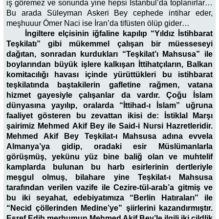
iş göremez ve sonunda yine hepsi İstanbul’da toplanırlar…
Bu arada Süleyman Askeri Bey cephede intihar eder,
meşhuuur Ömer Naci ise İran’da tifüsten ölüp gider…
İngiltere elçisinin iğfaline kapılıp “Yıldız İstihbarat
Teşkilatı” gibi mükemmel çalışan bir müesseseyi
dağıtan, sonradan kurdukları “Teşkilat’ı Mahsusa” ile
boylarından büyük işlere kalkışan İttihatçıların, Balkan
komitacılığı havası içinde yürüttükleri bu istihbarat
teşkilatında baştakilerin gafletine rağmen, vatana
hizmet gayesiyle çalışanlar da vardır. Çoğu İslam
dünyasına yayılıp, oralarda “İttihad-ı İslam” uğruna
faaliyet gösteren bu zevattan ikisi de: İstiklal Marşı
şairimiz Mehmed Akif Bey ile Said-i Nursi Hazretleridir.
Mehmed Akif Bey Teşkilat-ı Mahsusa adına evvela
Almanya’ya gidip, oradaki esir Müslümanlarla
görüşmüş, yekünu yüz bine baliğ olan ve muhtelif
kamplarda bulunan bu harb esirlerinin dertleriyle
meşgul olmuş, bilahare yine Teşkilat-ı Mahsusa
tarafından verilen vazife ile Cezire-tül-arab’a gitmiş ve
bu iki seyahat, edebiyatımıza “Berlin Hatıraları” ile
“Necid çöllerinden Medine’ye” şiirlerini kazandırmıştır.
Eşref Edib merhumun Mehmed Akif Bey’le ilgili iki cildlik