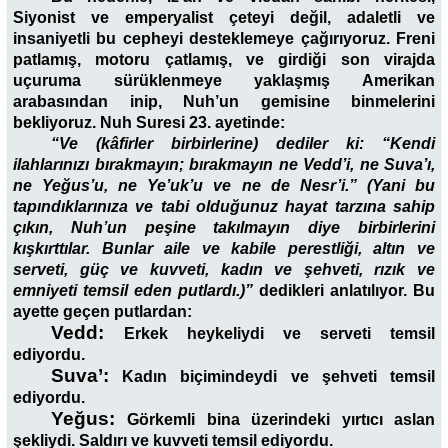
Siyonist ve emperyalist çeteyi değil, adaletli ve
insaniyetli bu cepheyi desteklemeye çağırıyoruz. Freni
patlamış, motoru çatlamış, ve girdiği son virajda
uçuruma sürüklenmeye yaklaşmış Amerikan
arabasından inip, Nuh’un gemisine binmelerini
bekliyoruz. Nuh Suresi 23. ayetinde:
“Ve (kâfirler birbirlerine) dediler ki: “Kendi
ilahlarınızı bırakmayın; bırakmayın ne Vedd’i, ne Suva’ı,
ne Yeğus’u, ne Ye’uk’u ve ne de Nesr’i.” (Yani bu
tapındıklarınıza ve tabi olduğunuz hayat tarzına sahip
çıkın, Nuh’un peşine takılmayın diye birbirlerini
kışkırttılar. Bunlar
aile ve kabile perestliği, altın ve
serveti, güç ve kuvveti, kadın ve şehveti, rızık ve
emniyeti temsil
eden putlardı
.)”
dedikleri anlatılıyor. Bu
ayette geçen putlardan:
Vedd:
Erkek heykeliydi ve serveti temsil
ediyordu.
Suva’:
Kadın biçimindeydi ve şehveti temsil
ediyordu.
Yeğus:
Görkemli bina üzerindeki yırtıcı aslan
şekliydi. Saldırı ve kuvveti temsil ediyordu.