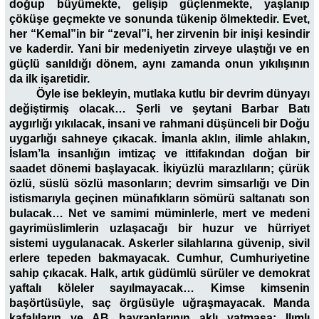
doğup büyümekte, gelişip güçlenmekte, yaşlanıp
çöküşe geçmekte ve sonunda tükenip ölmektedir. Evet,
her “Kemal”in bir “zeval”i, her zirvenin bir inişi kesindir
ve kaderdir. Yani bir medeniyetin zirveye ulaştığı ve en
güçlü sanıldığı dönem, aynı zamanda onun yıkılışının
da ilk işaretidir.
Öyle ise bekleyin, mutlaka kutlu bir devrim dünyayı
değiştirmiş olacak… Şerli ve şeytani Barbar Batı
aygırlığı yıkılacak, insani ve rahmani düşünceli bir Doğu
uygarlığı sahneye çıkacak. İmanla aklın, ilimle ahlakın,
İslam’la insanlığın imtizaç ve ittifakından doğan bir
saadet dönemi başlayacak. İkiyüzlü marazlıların; çürük
özlü, süslü sözlü masonların; devrim simsarlığı ve Din
istismarıyla geçinen münafıkların sömürü saltanatı son
bulacak… Net ve samimi müminlerle, mert ve medeni
gayrimüslimlerin uzlaşacağı bir huzur ve hürriyet
sistemi uygulanacak. Askerler silahlarına güvenip, sivil
erlere tepeden bakmayacak. Cumhur, Cumhuriyetine
sahip çıkacak. Halk, artık güdümlü sürüler ve demokrat
yaftalı köleler sayılmayacak… Kimse kimsenin
başörtüsüyle, saç örgüsüyle uğraşmayacak. Manda
kafalıların ve AB hayranlarının aklı yatmasa; Ilımlı