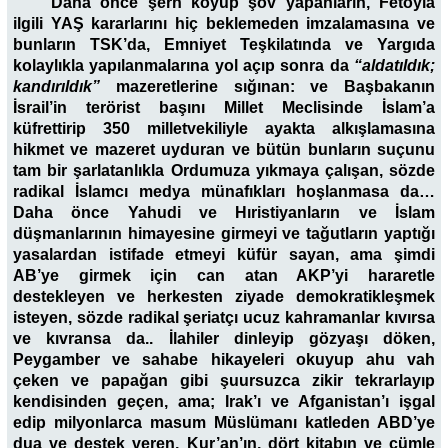
Daha önce şerh koyup şov yapanların, Fetoyla
ilgili YAŞ kararlarını hiç beklemeden imzalamasına ve
bunların TSK’da, Emniyet Teşkilatında ve Yargıda
kolaylıkla yapılanmalarına yol açıp sonra da
“aldatıldık;
kandırıldık”
mazeretlerine sığınan: ve Başbakanın
İsrail’in terörist başını Millet Meclisinde İslam’a
küfrettirip 350 milletvekiliyle ayakta alkışlamasına
hikmet ve mazeret uyduran ve bütün bunların suçunu
tam bir şarlatanlıkla Ordumuza yıkmaya çalışan, sözde
radikal İslamcı medya münafıkları hoşlanmasa da…
Daha önce Yahudi ve Hıristiyanların ve İslam
düşmanlarının himayesine girmeyi ve tağutların yaptığı
yasalardan istifade etmeyi küfür sayan, ama şimdi
AB’ye girmek için can atan AKP’yi hararetle
destekleyen ve herkesten ziyade demokratikleşmek
isteyen, sözde radikal şeriatçı ucuz kahramanlar kıvırsa
ve kıvransa da.. İlahiler dinleyip gözyaşı döken,
Peygamber ve sahabe hikayeleri okuyup ahu vah
çeken ve papağan gibi şuursuzca zikir tekrarlayıp
kendisinden geçen, ama; Irak’ı ve Afganistan’ı işgal
edip milyonlarca masum Müslümanı katleden ABD’ye
dua ve destek veren, Kur’an’ın, dört kitabın ve cümle