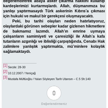
değerlendirerek adaya asker çıkarma hakkını kullanıp
kardeşlerimizi kurtarmışlardı. Allah, düşmanımıza bu
yanlışı yaptırmasaydı Türk askerinin Kıbrıs’a çıkması
için hukuki ve makul bir gerekçesi oluşmayacaktı.
Peki, bu tarihi olayları neden hatırlatıyoruz,
olaylardaki görünen sebepler kadar gizlenen hikmetlere
de bakmamız lazımdı. Allah’ın emrine uymaya
çalışanların samimiyeti ve çaresizliği ile Allah’a kafa
tutanların azgınlığı ve iblisliği çarpıştığında, Cenabı Hak
zalimlere yanlışlık yaptırmakta, mü’minlere kolaylık
sağlamaktaydı.
[1]
Secde: 28-30
[2]
10.12.2007 / Yeniçağ
[3]
Mustafa Müftüoğlu / Yalan Söyleyen Tarih Utansın – C.5 Sh:140
0
Değerlendirmeniz