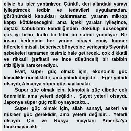
eliyle bu işler yaptırılıyor. Çünkü, deri altındaki yarayı
iyileştirecek tedbir ve tedavileri uygulamadan,
görünürdeki kabukları kaldırırsanız, yaranın mikrop
kapıp kötüleşeceğini, ama içteki yaralar iyileşince,
dıştaki kabukların kendiliğinden dökülüp düşeceğini
çok iyi bilen, kutlu bir lider bu süreci yönetiyor. Bir
insan bedeninin her yerine sirayet etmiş kanser
hücreleri misali, beşeriyet bünyesine yerleşmiş Siyonist
şebekeleri tamamen tesirsiz hale getirecek, çok dikkatli
ve rikkatli (şefkatli ve ince düşünceli) bir tabibin
titizliğiyle hareket ediyor.
Evet, süper güç olmak için, ekonomik güç
kesinlikle önceliklidir, ama yeterli değildir… Eğer yeterli
olsaydı, Almanya süper güç sayılacaktı…
Süper güç olmak için, teknolojik güç elbette çok
önemlidir, ama yeterli değildir… Şayet yeterli olsaydı,
Japonya süper güç rolü oynayacaktı…
Süper güç olmak için, silah sanayi, askeri ve
nükleer güç gereklidir, ama yeterli değildir… Yeterli
olsaydı Çin ve Rusya, meydanı Amerika’ya
bırakmayacaktı…