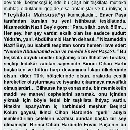
devirdeki keşmekeşi içinde bu çeşit bir teşkilata mutlaka
muhtaç olduklarını geç de olsa anlamışlar ve bu ihtiyaçla
“Teşkilat-ı Mahsüsa”yı
kurmuşlardır!..
Enver Paşa
tarafından kurulan bu yeni istihbarat teşkilatında,
Nizameddin Nazif Bey’e göre: “Para, silah, zevk, ölüm…
Her şey, her şey vardır, eksik olan ise sadece şudur:
Yıldız’ın, yani, Abdülhamid Han’ın dehası!..” Nizameddin
Nazif Bey, bu isabetli tespitten sonra hemen ilave eder:
“Nerede Abdülhamid Han ve nerede Enver Paşa?!..”
Bu
teşkilata büyük ümitler bağlamış olan İttihat ve Terakki,
seçtiği fedakâr zabitan sayesinde Birinci Cihan Harbi
başlarken ve bütün harp devamınca İslam ülkelerinde
olsun, diğer Türk bölgelerinde olsun, oralarda çeşitli
hareketler oluşturmaya ve isyanlar çıkarmaya muvaffak
olmuşlardır!… Bilhassa harp esnasında, bir memleketin
maddi ve manevi cephelerini sarsmak, onu içinden
yıkmak için böyle fedai bir teşkilata ihtiyaç vardır.
Nitekim İspanya’nın iç harbindeki meşhur Beşinci
Kolun gayesi, İkinci Cihan Harbinde “geril” adıyla
isimlendirilen çetelerin vazifesi bundan başka bir şey
olmamıştır. Birinci Cihan Harbinde Enver Paşa’nın bu