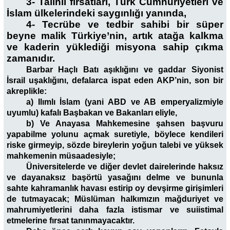
3- Talihli fırsatları, Türk Cumhuriyetleri ve
İslam ülkelerindeki saygınlığı yanında,
4- Tecrübe ve tedbir sahibi bir süper
beyne malik Türkiye’nin, artık atağa kalkma
ve kaderin yüklediği misyona sahip çıkma
zamanıdır.
Barbar Haçlı Batı aşıklığını ve gaddar Siyonist
İsrail uşaklığını, defalarca ispat eden AKP’nin, son bir
akreplikle:
a) Ilımlı İslam (yani ABD ve AB emperyalizmiyle
uyumlu) kafalı Başbakan ve Bakanları eliyle,
b) Ve Anayasa Mahkemesine şahsen başvuru
yapabilme yolunu açmak suretiyle, böylece kendileri
riske girmeyip, sözde bireylerin yoğun talebi ve yüksek
mahkemenin müsaadesiyle;
Üniversitelerde ve diğer devlet dairelerinde haksız
ve dayanaksız başörtü yasağını delme ve bununla
sahte kahramanlık havası estirip oy devşirme girişimleri
de tutmayacak; Müslüman halkımızın mağduriyet ve
mahrumiyetlerini daha fazla istismar ve suiistimal
etmelerine fırsat tanınmayacaktır.