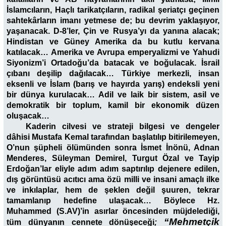
İslamcıların, Haçlı tarikatçıların, radikal şeriatçı geçinen
sahtekârların imanı yetmese de; bu devrim yaklaşıyor,
yaşanacak. D-8’ler, Çin ve Rusya’yı da yanına alacak;
Hindistan ve Güney Amerika da bu kutlu kervana
katılacak… Amerika ve Avrupa emperyalizmi ve Yahudi
Siyonizm’i Ortadoğu’da batacak ve boğulacak. İsrail
çıbanı deşilip dağılacak… Türkiye merkezli, insan
eksenli ve İslam (barış ve hayırda yarış) endeksli yeni
bir dünya kurulacak… Adil ve laik bir sistem, asil ve
demokratik bir toplum, kamil bir ekonomik düzen
oluşacak…
Kaderin cilvesi ve strateji bilgesi ve dengeler
dâhisi Mustafa Kemal tarafından başlatılıp bitirilemeyen,
O’nun şüpheli ölümünden sonra İsmet İnönü, Adnan
Menderes, Süleyman Demirel, Turgut Özal ve Tayip
Erdoğan’lar eliyle adım adım saptırılıp dejenere edilen,
dış görüntüsü acıtıcı ama özü milli ve insani amaçlı ilke
ve inkılaplar, hem de şeklen değil şuuren, tekrar
tamamlanıp hedefine ulaşacak… Böylece Hz.
Muhammed (S.AV)’in asırlar öncesinden müjdelediği,
“Mehmetçik
tüm dünyanın cennete dönüşeceği
;