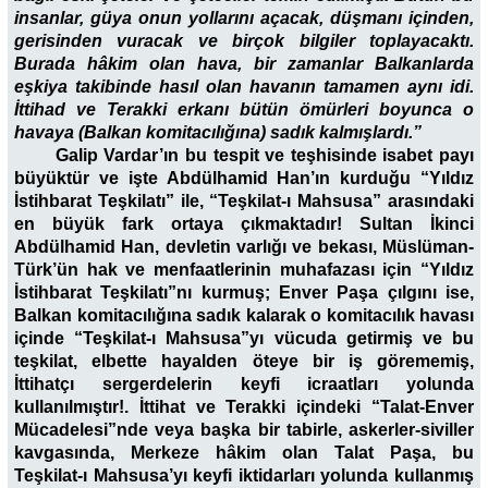
insanlar, güya onun yollarını açacak, düşmanı içinden,
gerisinden vuracak ve birçok bilgiler toplayacaktı.
Burada hâkim olan hava, bir zamanlar Balkanlarda
eşkiya takibinde hasıl olan havanın tamamen aynı idi.
İttihad ve Terakki erkanı bütün ömürleri boyunca o
havaya (Balkan komitacılığına) sadık kalmışlardı.”
Galip Vardar’ın bu tespit ve teşhisinde isabet payı
büyüktür ve işte Abdülhamid Han’ın kurduğu “Yıldız
İstihbarat Teşkilatı” ile, “Teşkilat-ı Mahsusa” arasındaki
en büyük fark ortaya çıkmaktadır! Sultan İkinci
Abdülhamid Han, devletin varlığı ve bekası, Müslüman-
Türk’ün hak ve menfaatlerinin muhafazası için “Yıldız
İstihbarat Teşkilatı”nı kurmuş; Enver Paşa çılgını ise,
Balkan komitacılığına sadık kalarak o komitacılık havası
içinde “Teşkilat-ı Mahsusa”yı vücuda getirmiş ve bu
teşkilat, elbette hayalden öteye bir iş görememiş,
İttihatçı sergerdelerin keyfi icraatları yolunda
kullanılmıştır!. İttihat ve Terakki içindeki “Talat-Enver
Mücadelesi”nde veya başka bir tabirle, askerler-siviller
kavgasında, Merkeze hâkim olan Talat Paşa, bu
Teşkilat-ı Mahsusa’yı keyfi iktidarları yolunda kullanmış