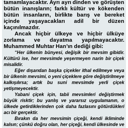
tamamlayacaktır. Ayrı ayrı dinden ve görüşten
bütün inanışların; farklı kültür ve kökenden
bütün insanların, birlikte barış ve bereket
içinde yaşayacakları adil bir düzen
kaçınılmazdır.
Ancak hiçbir ülkeye ve hiçbir ülküye
zorlama ve dayatma yapılmayacaktır.
Muhammed Muhtar Han’ın dediği gibi:
“Her ülkenin bünyesi, değişik bir mevsim gibidir.
Kültürü ise, her mevsimde yeşermeyen narin bir çiçek
misalidir.
Eğer dışarıdan başka çiçekler ithal edilmeye veya
bir ülkenin mevsimi, o yeni çiçeklere göre değiştirilmeye
kalkışılırsa; artık bu suni mevsimde yerli çiçek
yetişmeyecektir.
Yabani çiçek için, tabii mevsimleri değiştirmek
büyük risktir; bu yanlış ve yararsız uygulamanın, o
ülkede getirdiklerinden çok daha fazlasını götürdükleri
acı bir gerçektir.
Bırakın da her mevsimin çiçeği, kendi ikliminde
kalsın; çünkü doğru olan, her çiçeği, kendi ülkesinde ve