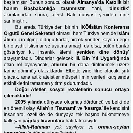
başlamıştır. Bunun sonucu olarak
Alman­ya’da Katolik bir
hanım Başbakanlığa taşınmıştır.
Yani,
‘dinsizlik’
akımlarından sonra, ateist Batı dünyası yeniden dine
sarılmıştır…
Bu arada Türkiye’den birinin
İKÖ/Îslâm Konfe­ransı
Örgütü Genel Sekreteri
olması, hem Tür­kiye hem de
İslâm
âlemi
için ilginç olduğu kadar, birçok yönden kayda değer
bir olaydır. İstismar ve uyutma amaçlı da olsa, bütün bunlar
gösteriyor ki, insanlık âlemi
‘yeniden dine dönüş’
arayışındadır. Dindarlar gelecek
III. Bin Yıl Uygarlığında
etkin rol oynayacak,
ateiz­mi
bir daha dirilmemek üzere
tarihe gömmüş olacaklardır. Elbette yine fitne olacak, şirk
olacak, ama artık ateistler müspet ilmin verileri karşısında
etkinliklerini tamamen yitirmiş durumdadır.
Doğal Afetler, sosyal rezaletlerin sonucu ortaya
çıkmaktadır!
2005 yılında
dünyada oluşmuş dördüncü ve belki de
en önemli olay
Allah’ın ‘Tsunami’
ve
‘kasırga’
ile kendisini
insanlara, özellikle de dünyaya tek başına hükmetmeye
kalkışan
çağdaş firavunla­ra
hatırlatmasıydı.
–
Allah-Rahman
yok sayılıyor ve
orman-şeytan