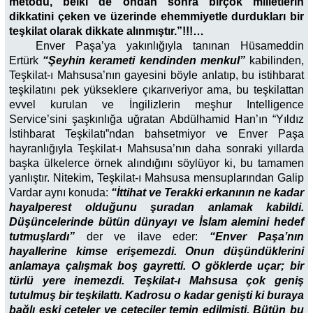
metodu, belki de ondan sonra birçok milletlerin
dikkatini çeken ve üzerinde ehemmiyetle durdukları bir
teşkilat olarak dikkate alınmıştır.”!!!…
Enver Paşa’ya yakınlığıyla tanınan Hüsameddin
Ertürk
“Şeyhin kerameti kendinden menkul”
kabilinden,
Teşkilat-ı Mahsusa’nın gayesini böyle anlatıp, bu istihbarat
teşkilatını pek yükseklere çıkarıveriyor ama, bu teşkilattan
evvel kurulan ve İngilizlerin meşhur Intelligence
Service’sini şaşkınlığa uğratan Abdülhamid Han’ın “Yıldız
İstihbarat Teşkilatı”ndan bahsetmiyor ve Enver Paşa
hayranlığıyla Teşkilat-ı Mahsusa’nın daha sonraki yıllarda
başka ülkelerce örnek alındığını söylüyor ki, bu tamamen
yanlıştır. Nitekim, Teşkilat-ı Mahsusa mensuplarından Galip
Vardar aynı konuda:
“İttihat ve Terakki erkanının ne kadar
hayalperest olduğunu şuradan anlamak kabildi.
Düşüncelerinde bütün dünyayı ve İslam alemini hedef
tutmuşlardı”
der ve ilave eder:
“Enver Paşa’nın
hayallerine kimse erişemezdi. Onun düşündüklerini
anlamaya çalışmak boş gayretti. O göklerde uçar; bir
türlü yere inemezdi. Teşkilat-ı Mahsusa çok geniş
tutulmuş bir teşkilattı. Kadrosu o kadar genişti ki buraya
bağlı eski çeteler ve çeteciler temin edilmişti. Bütün bu