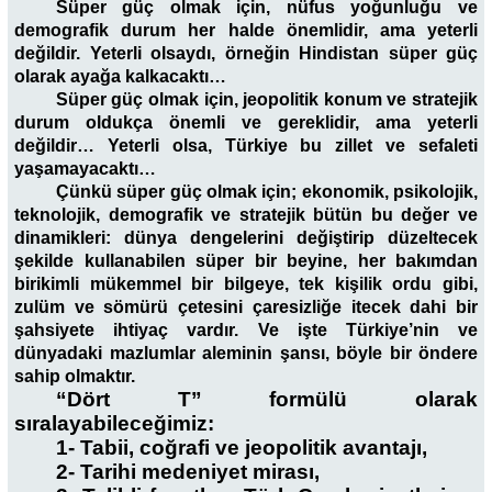
Süper güç olmak için, nüfus yoğunluğu ve
demografik durum her halde önemlidir, ama yeterli
değildir. Yeterli olsaydı, örneğin Hindistan süper güç
olarak ayağa kalkacaktı…
Süper güç olmak için, jeopolitik konum ve stratejik
durum oldukça önemli ve gereklidir, ama yeterli
değildir… Yeterli olsa, Türkiye bu zillet ve sefaleti
yaşamayacaktı…
Çünkü süper güç olmak için; ekonomik, psikolojik,
teknolojik, demografik ve stratejik bütün bu değer ve
dinamikleri: dünya dengelerini değiştirip düzeltecek
şekilde kullanabilen süper bir beyine, her bakımdan
birikimli mükemmel bir bilgeye, tek kişilik ordu gibi,
zulüm ve sömürü çetesini çaresizliğe itecek dahi bir
şahsiyete ihtiyaç vardır.
Ve işte Türkiye’nin ve
dünyadaki mazlumlar aleminin şansı, böyle bir öndere
sahip olmaktır.
“Dört T” formülü olarak
sıralayabileceğimiz:
1- Tabii, coğrafi ve jeopolitik avantajı,
2- Tarihi medeniyet mirası,