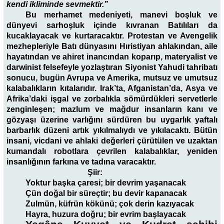
kendi ikliminde sevmektir.”
Bu merhamet medeniyeti, manevi boşluk ve
dünyevi sarhoşluk içinde kıvranan Batılıları da
kucaklayacak ve kurtaracaktır. Protestan ve Avengelik
mezhepleriyle Batı dünyasını Hıristiyan ahlakından, aile
hayatından ve ahiret inancından koparıp, materyalist ve
darwinist felsefeyle yozlaştıran Siyonist Yahudi tahribatı
sonucu, bugün Avrupa ve Amerika, mutsuz ve umutsuz
kalabalıkların kıtalarıdır. Irak’ta, Afganistan’da, Asya ve
Afrika’daki işgal ve zorbalıkla sömürdükleri servetlerle
zenginleşen; mazlum ve mağdur insanların kanı ve
gözyaşı üzerine varlığını sürdüren bu uygarlık yaftalı
barbarlık düzeni artık yıkılmalıydı ve yıkılacaktı. Bütün
insani, vicdani ve ahlaki değerleri çürütülen ve uzaktan
kumandalı robotlara çevrilen kalabalıklar, yeniden
insanlığının farkına ve tadına varacaktır.
Şiir:
Yoktur başka çaresi; bir devrim yaşanacak
Çün doğal bir süreçtir; bu devir kapanacak
Zulmün, küfrün kökünü; çok derin kazıyacak
Hayra, huzura doğru; bir evrim başlayacak