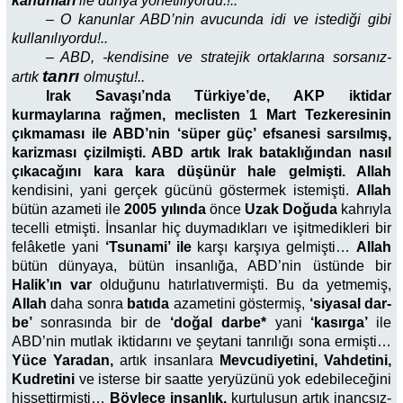
kanunları
ile dünya yönetiliyordu.!..
– O kanunlar ABD’nin avucunda idi ve istediği gi­bi
kullanılıyordu!..
– ABD, -kendisine ve stratejik ortaklarına sorsanız-
tanrı
artık
olmuştu!..
Irak
Savaşı’nda Türkiye’de, AKP iktidar
kurmaylarına rağmen, meclisten 1 Mart Tezkeresinin
çıkmaması ile ABD’nin ‘süper güç’ efsanesi sarsılmış,
karizması çizilmiş­ti. ABD artık Irak bataklığından nasıl
çıkaca­ğını kara kara düşünür hale gelmişti. Allah
kendisini, yani gerçek gücünü göster­mek istemişti.
Allah
bütün azameti ile
2005 yılında
önce
Uzak Doğuda
kahrıyla
tecelli etmişti. İnsanlar hiç duymadıkları ve işitmedikleri bir
felâketle yani
‘Tsunami’ ile
karşı karşıya gelmişti…
Allah
bütün dünyaya, bü­tün insanlığa, ABD’nin üstünde bir
Halik’ın var
ol­duğunu hatırlatıvermişti. Bu da yetmemiş,
Allah
daha sonra
batıda
azametini göstermiş,
‘siyasal dar­
be’
sonrasında bir de
‘doğal darbe*
yani
‘kasırga’
ile
ABD’nin mutlak iktidarını ve şeytani tanrılığı sona ermişti…
Yüce Yaradan,
artık insanlara
Mevcudiyetini, Vahdetini,
Kudretini
ve isterse bir saatte yeryüzünü yok edebileceğini
hissettirmişti…
Böylece insanlık,
kurtuluşun artık inançsız­