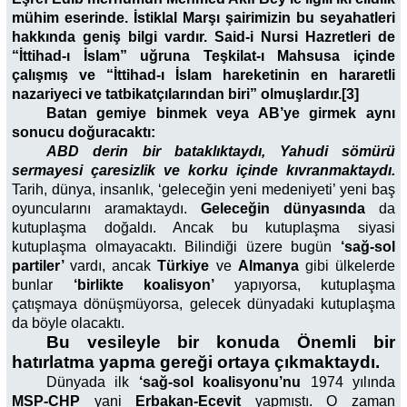
mühim eserinde. İstiklal Marşı şairimizin bu seyahatleri
hakkında geniş bilgi vardır. Said-i Nursi Hazretleri de
“İttihad-ı İslam” uğruna Teşkilat-ı Mahsusa içinde
çalışmış ve “İttihad-ı İslam hareketinin en hararetli
nazariyeci ve tatbikatçılarından biri” olmuşlardır.[3]
Batan gemiye binmek veya AB’ye girmek aynı
sonucu doğuracaktı:
ABD derin bir bataklıktaydı, Yahudi sömürü
sermayesi çaresizlik ve korku içinde kıvranmaktaydı.
Tarih, dünya, insanlık, ‘geleceğin yeni medeniyeti’ yeni baş
oyuncularını aramaktaydı.
Geleceğin dünyasında
da
kutuplaşma doğaldı. An­cak bu kutuplaşma siyasi
kutuplaşma olmayacak­tı. Bilindiği üzere bugün
‘sağ-sol
partiler’
vardı, ancak
Türkiye
ve
Almanya
gibi ülkelerde
bunlar
‘bir­likte koalisyon’
yapıyorsa, kutuplaşma
çatışmaya dönüşmüyorsa, gelecek dünyadaki kutuplaşma
da böyle olacaktı.
Bu vesileyle bir konuda Önemli bir
hatırlatma yap­ma gereği ortaya çıkmaktaydı.
Dünyada ilk
‘sağ-sol koalisyonu’nu
1974 yılında
MSP-CHP
yani
Erbakan-Ecevit
yapmıştı. O zaman