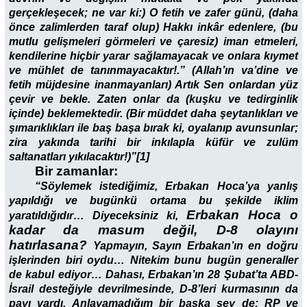
gerçekleşecek; ne var ki:) O fetih ve zafer günü, (daha
önce zalimlerden taraf olup) Hakkı inkâr edenlere, (bu
mutlu gelişmeleri görmeleri ve çaresiz) iman etmeleri,
kendilerine hiçbir yarar sağlamayacak ve onlara kıymet
ve mühlet de tanınmayacaktır!.” (Allah’ın va’dine ve
fetih müjdesine inanmayanları) Artık Sen onlardan yüz
çevir ve bekle. Zaten onlar da (kuşku ve tedirginlik
içinde) beklemektedir. (Bir müddet daha şeytanlıkları ve
şımarıklıkları ile baş başa bırak ki, oyalanıp avunsunlar;
zira yakında tarihi bir inkılapla küfür ve zulüm
saltanatları yıkılacaktır!)”[1]
Bir zamanlar:
“Söylemek istediğimiz, Erbakan Hoca’ya yanlış
yapıldığı ve bugünkü ortama bu şekilde iklim
Erbakan Hoca o
yaratıldığıdır… Diyeceksiniz ki,
kadar da masum değil, D-8 olayını
hatırlasana?
Yapmayın, Sayın Erbakan’ın en doğru
işlerinden biri oydu… Nitekim bunu bugün generaller
de kabul ediyor… Dahası, Erbakan’ın 28 Şubat’ta ABD-
İsrail desteğiyle devrilmesinde, D-8’leri kurmasının da
payı vardı. Anlayamadığım bir başka şey de; RP ve