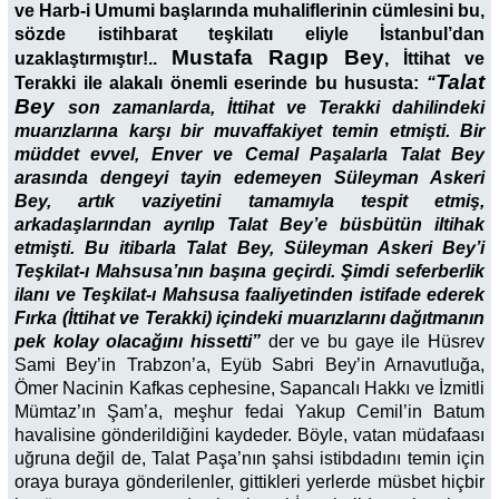
ve Harb-i Umumi başlarında muhaliflerinin cümlesini bu,
sözde istihbarat teşkilatı eliyle İstanbul’dan
Mustafa Ragıp Bey
uzaklaştırmıştır!..
, İttihat ve
Talat
Terakki ile alakalı önemli eserinde bu hususta:
“
Bey
son zamanlarda, İttihat ve Terakki dahilindeki
muarızlarına karşı bir muvaffakiyet temin etmişti. Bir
müddet evvel, Enver ve Cemal Paşalarla Talat Bey
arasında dengeyi tayin edemeyen Süleyman Askeri
Bey, artık vaziyetini tamamıyla tespit etmiş,
arkadaşlarından ayrılıp Talat Bey’e büsbütün iltihak
etmişti. Bu itibarla Talat Bey, Süleyman Askeri Bey’i
Teşkilat-ı Mahsusa’nın başına geçirdi. Şimdi seferberlik
ilanı ve Teşkilat-ı Mahsusa faaliyetinden istifade ederek
Fırka (İttihat ve Terakki) içindeki muarızlarını dağıtmanın
pek kolay olacağını hissetti”
der ve bu gaye ile Hüsrev
Sami Bey’in Trabzon’a, Eyüb Sabri Bey’in Arnavutluğa,
Ömer Nacinin Kafkas cephesine, Sapancalı Hakkı ve İzmitli
Mümtaz’ın Şam’a, meşhur fedai Yakup Cemil’in Batum
havalisine gönderildiğini kaydeder. Böyle, vatan müdafaası
uğruna değil de, Talat Paşa’nın şahsi istibdadını temin için
oraya buraya gönderilenler, gittikleri yerlerde müsbet hiçbir