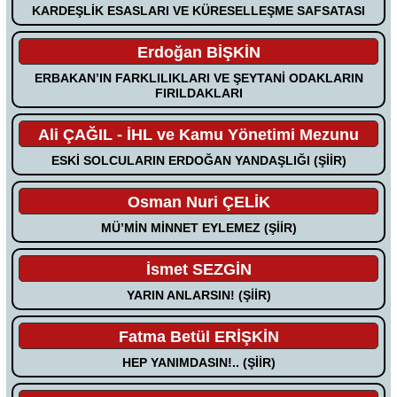
KARDEŞLİK ESASLARI VE KÜRESELLEŞME SAFSATASI
Erdoğan BİŞKİN
ERBAKAN’IN FARKLILIKLARI VE ŞEYTANİ ODAKLARIN
FIRILDAKLARI
Ali ÇAĞIL - İHL ve Kamu Yönetimi Mezunu
ESKİ SOLCULARIN ERDOĞAN YANDAŞLIĞI (ŞİİR)
Osman Nuri ÇELİK
MÜ’MİN MİNNET EYLEMEZ (ŞİİR)
İsmet SEZGİN
YARIN ANLARSIN! (ŞİİR)
Fatma Betül ERİŞKİN
HEP YANIMDASIN!.. (ŞİİR)