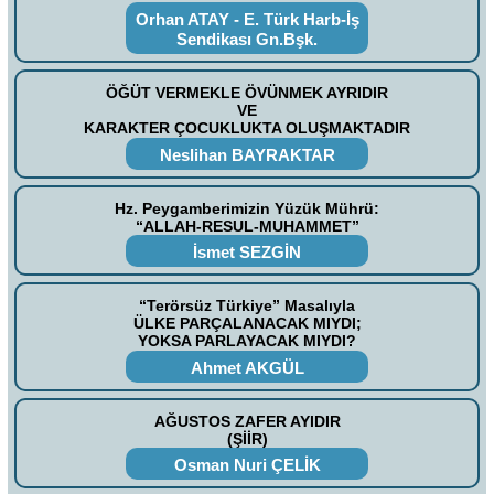
Orhan ATAY - E. Türk Harb-İş
Sendikası Gn.Bşk.
ÖĞÜT VERMEKLE ÖVÜNMEK AYRIDIR
VE
KARAKTER ÇOCUKLUKTA OLUŞMAKTADIR
Neslihan BAYRAKTAR
Hz. Peygamberimizin Yüzük Mührü:
“ALLAH-RESUL-MUHAMMET”
İsmet SEZGİN
“Terörsüz Türkiye” Masalıyla
ÜLKE PARÇALANACAK MIYDI;
YOKSA PARLAYACAK MIYDI?
Ahmet AKGÜL
AĞUSTOS ZAFER AYIDIR
(ŞİİR)
Osman Nuri ÇELİK