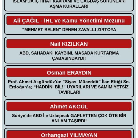
İSLAM’DA İÇTİHAT KAVRAMI VE ÇAĞDAŞ SORUNLARI
AŞMA KURALLARI
Ali ÇAĞIL - İHL ve Kamu Yönetimi Mezunu
“MEHMET BELEN” DENEN ZAVALLI ZIRTOYA
Nail KIZILKAN
ABD, SAHADAKİ KAYBINI, MASADA KURTARMA
ÇABASINDAYDI!
Osman ERAYDIN
Prof. Ahmet Akgündüz’ün “Siyasi Müceddit” İlan Ettiği Sn.
Erdoğan’a; “HADDİNİ BİL!” UYARILARI VE SAMİMİYETSİZ
TAVIRLARI
Ahmet AKGÜL
Suriye’de ABD İle Uzlaşmak GAFLETTEN ÇOK ÖTE BİR
ANLAM TAŞIRDI!
Orhangazi YILMAYAN