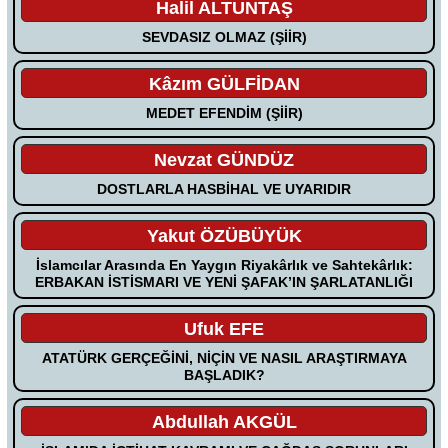
Halil ALTUNTAŞ
SEVDASIZ OLMAZ (ŞİİR)
Kâzım GÜLFİDAN
MEDET EFENDİM (ŞİİR)
Nevzat GÜNDÜZ
DOSTLARLA HASBİHAL VE UYARIDIR
Yakut ÖZÜBÜYÜK
İslamcılar Arasında En Yaygın Riyakârlık ve Sahtekârlık:
ERBAKAN İSTİSMARI VE YENİ ŞAFAK’IN ŞARLATANLIĞI
Ufuk EFE
ATATÜRK GERÇEĞİNİ, NİÇİN VE NASIL ARAŞTIRMAYA
BAŞLADIK?
Abdullah AKGÜL