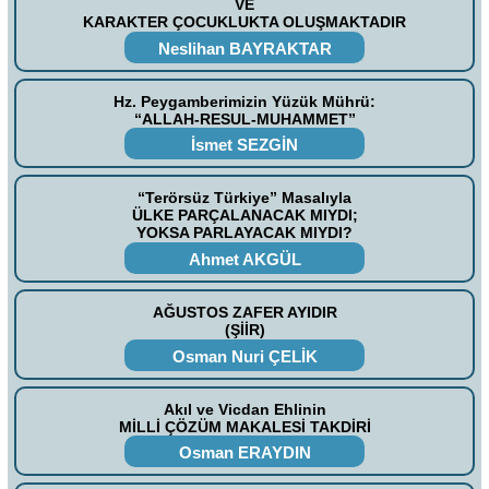
VE
KARAKTER ÇOCUKLUKTA OLUŞMAKTADIR
Neslihan BAYRAKTAR
Hz. Peygamberimizin Yüzük Mührü:
“ALLAH-RESUL-MUHAMMET”
İsmet SEZGİN
“Terörsüz Türkiye” Masalıyla
ÜLKE PARÇALANACAK MIYDI;
YOKSA PARLAYACAK MIYDI?
Ahmet AKGÜL
AĞUSTOS ZAFER AYIDIR
(ŞİİR)
Osman Nuri ÇELİK
Akıl ve Vicdan Ehlinin
MİLLİ ÇÖZÜM MAKALESİ TAKDİRİ
Osman ERAYDIN