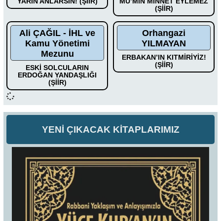
YARIN ANLARSIN! (ŞİİR)
MÜ’MİN MİNNET EYLEMEZ
(ŞİİR)
Ali ÇAĞIL - İHL ve
Orhangazi
Kamu Yönetimi
YILMAYAN
Mezunu
ERBAKAN’IN KITMİRİYİZ!
(ŞİİR)
ESKİ SOLCULARIN
ERDOĞAN YANDAŞLIĞI
(ŞİİR)
YENİ ÇIKACAK KİTAPLARIMIZ