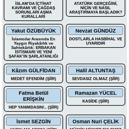
İSLAM’DA İÇTİHAT
ATATÜRK GERÇEĞİNİ,
KAVRAMI VE ÇAĞDAŞ
NİÇİN VE NASIL
SORUNLARI AŞMA
ARAŞTIRMAYA BAŞLADIK?
KURALLARI
Yakut ÖZÜBÜYÜK
Nevzat GÜNDÜZ
İslamcılar Arasında En
DOSTLARLA HASBİHAL VE
Yaygın Riyakârlık ve
UYARIDIR
Sahtekârlık: ERBAKAN
İSTİSMARI VE YENİ
ŞAFAK’IN ŞARLATANLIĞI
Kâzım GÜLFİDAN
Halil ALTUNTAŞ
MEDET EFENDİM (ŞİİR)
SEVDASIZ OLMAZ (ŞİİR)
Fatma Betül
Ramazan YÜCEL
ERİŞKİN
KASİDE (ŞİİR)
HEP YANIMDASIN!.. (ŞİİR)
İsmet SEZGİN
Osman Nuri ÇELİK