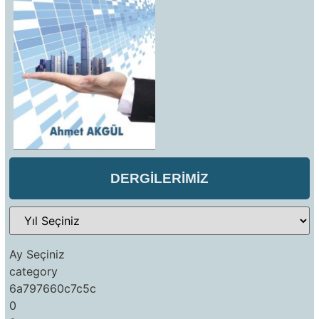
DERGİLERİMİZ
Ay Seçiniz
category
6a797660c7c5c
0