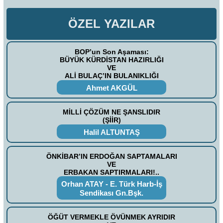
ÖZEL YAZILAR
BOP’un Son Aşaması:
BÜYÜK KÜRDİSTAN HAZIRLIĞI
VE
ALİ BULAÇ’IN BULANIKLIĞI
Ahmet AKGÜL
MİLLİ ÇÖZÜM NE ŞANSLIDIR
(ŞİİR)
Halil ALTUNTAŞ
ÖNKİBAR’IN ERDOĞAN SAPTAMALARI
VE
ERBAKAN SAPTIRMALARI!..
Orhan ATAY - E. Türk Harb-İş
Sendikası Gn.Bşk.
ÖĞÜT VERMEKLE ÖVÜNMEK AYRIDIR