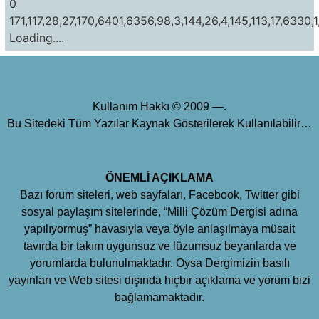
0
171,117,28,27,170,6401,6356,98,3,144,26,4,145,113,17,6330,1
Loading....
Kullanım Hakkı © 2009 —.
Bu Sitedeki Tüm Yazılar Kaynak Gösterilerek Kullanılabilir…
ÖNEMLİ AÇIKLAMA
Bazı forum siteleri, web sayfaları, Facebook, Twitter gibi
sosyal paylaşım sitelerinde, “Milli Çözüm Dergisi adına
yapılıyormuş” havasıyla veya öyle anlaşılmaya müsait
tavırda bir takım uygunsuz ve lüzumsuz beyanlarda ve
yorumlarda bulunulmaktadır. Oysa Dergimizin basılı
yayınları ve Web sitesi dışında hiçbir açıklama ve yorum bizi
bağlamamaktadır.