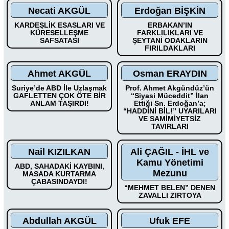
Necati AKGÜL
Erdoğan BİŞKİN
KARDEŞLİK ESASLARI VE
ERBAKAN’IN
KÜRESELLEŞME
FARKLILIKLARI VE
SAFSATASI
ŞEYTANİ ODAKLARIN
FIRILDAKLARI
Ahmet AKGÜL
Osman ERAYDIN
Suriye’de ABD İle Uzlaşmak
Prof. Ahmet Akgündüz’ün
GAFLETTEN ÇOK ÖTE BİR
“Siyasi Müceddit” İlan
ANLAM TAŞIRDI!
Ettiği Sn. Erdoğan’a;
“HADDİNİ BİL!” UYARILARI
VE SAMİMİYETSİZ
TAVIRLARI
Nail KIZILKAN
Ali ÇAĞIL - İHL ve
Kamu Yönetimi
ABD, SAHADAKİ KAYBINI,
Mezunu
MASADA KURTARMA
ÇABASINDAYDI!
“MEHMET BELEN” DENEN
ZAVALLI ZIRTOYA
Abdullah AKGÜL
Ufuk EFE