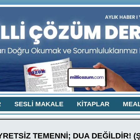
R
SESLİ MAKALE
KİTAPLAR
MEAL
RETSİZ TEMENNİ; DUA DEĞİLDİR! (Ş