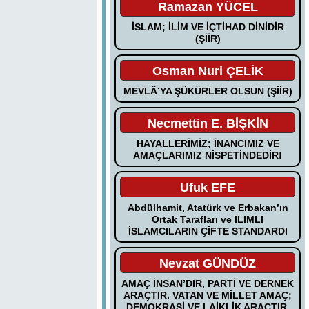
Ramazan YÜCEL
İSLAM; İLİM VE İÇTİHAD DİNİDİR
(ŞİİR)
Osman Nuri ÇELİK
MEVLÂ’YA ŞÜKÜRLER OLSUN (ŞİİR)
Necmettin E. BİŞKİN
HAYALLERİMİZ; İNANCIMIZ VE
AMAÇLARIMIZ NİSPETİNDEDİR!
Ufuk EFE
Abdülhamit, Atatürk ve Erbakan’ın
Ortak Tarafları ve ILIMLI
İSLAMCILARIN ÇİFTE STANDARDI
Nevzat GÜNDÜZ
AMAÇ İNSAN’DIR, PARTİ VE DERNEK
ARAÇTIR. VATAN VE MİLLET AMAÇ;
DEMOKRASİ VE LAİKLİK ARAÇTIR.