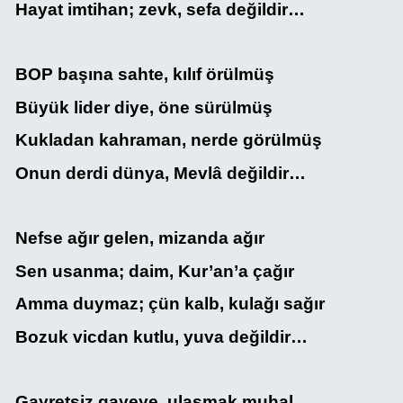
Hayat imtihan; zevk, sefa değildir…
BOP başına sahte, kılıf örülmüş
Büyük lider diye, öne sürülmüş
Kukladan kahraman, nerde görülmüş
Onun derdi dünya, Mevlâ değildir…
Nefse ağır gelen, mizanda ağır
Sen usanma; daim, Kur’an’a çağır
Amma duymaz; çün kalb, kulağı sağır
Bozuk vicdan kutlu, yuva değildir…
Gayretsiz gayeye, ulaşmak muhal