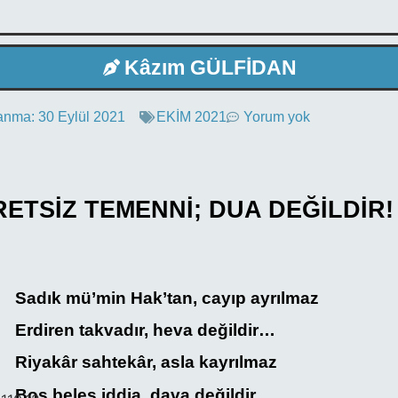
Kâzım GÜLFİDAN
anma:
30 Eylül 2021
EKİM 2021
Yorum yok
ETSİZ TEMENNİ; DUA DEĞİLDİR!
Sadık mü’min Hak’tan, cayıp ayrılmaz
Erdiren takvadır, heva değildir…
Riyakâr sahtekâr, asla kayrılmaz
Boş beleş iddia, dava değildir…