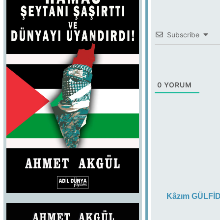
Subscribe
0
YORUM
Kâzım GÜLFİ