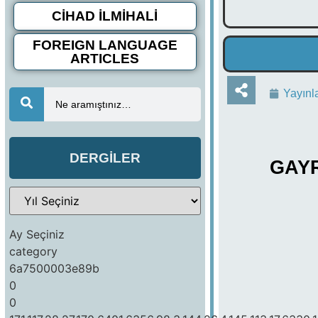
CİHAD İLMİHALİ
FOREIGN LANGUAGE
ARTICLES
Yayınl
Ne aramıştınız…
DERGİLER
GAYR
Ay Seçiniz
category
6a7500003e89b
0
0