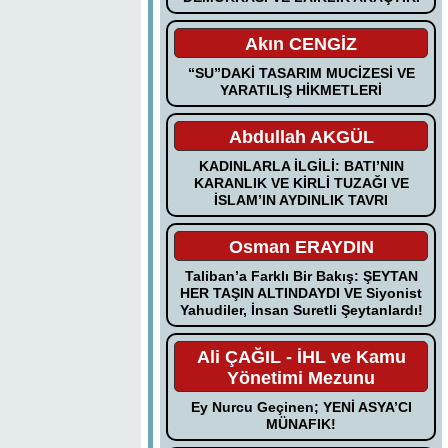
Akın CENGİZ
“SU”DAKİ TASARIM MUCİZESİ VE
YARATILIŞ HİKMETLERİ
Abdullah AKGÜL
KADINLARLA İLGİLİ: BATI’NIN
KARANLIK VE KİRLİ TUZAĞI VE
İSLAM’IN AYDINLIK TAVRI
Osman ERAYDIN
Taliban’a Farklı Bir Bakış: ŞEYTAN
HER TAŞIN ALTINDAYDI VE Siyonist
Yahudiler, İnsan Suretli Şeytanlardı!
Ali ÇAĞIL - İHL ve Kamu
Yönetimi Mezunu
Ey Nurcu Geçinen; YENİ ASYA’CI
MÜNAFIK!