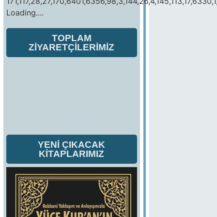
171,117,28,27,170,6401,6356,98,3,144,26,4,145,113,17,6330,1
Loading....
TOPLAM
ZİYARETÇİLERİMİZ
YENİ ÇIKACAK
KİTAPLARIMIZ