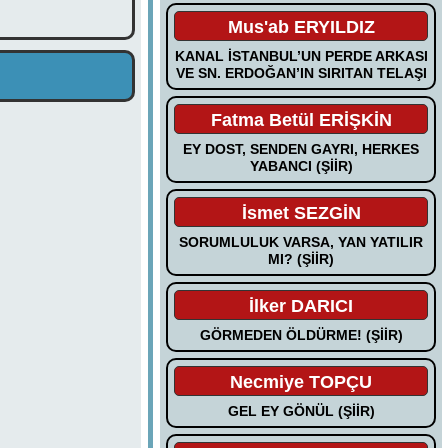
Mus'ab ERYILDIZ
KANAL İSTANBUL’UN PERDE ARKASI
VE SN. ERDOĞAN’IN SIRITAN TELAŞI
Fatma Betül ERİŞKİN
EY DOST, SENDEN GAYRI, HERKES
YABANCI (ŞİİR)
İsmet SEZGİN
SORUMLULUK VARSA, YAN YATILIR
MI? (ŞİİR)
İlker DARICI
GÖRMEDEN ÖLDÜRME! (ŞİİR)
Necmiye TOPÇU
GEL EY GÖNÜL (ŞİİR)