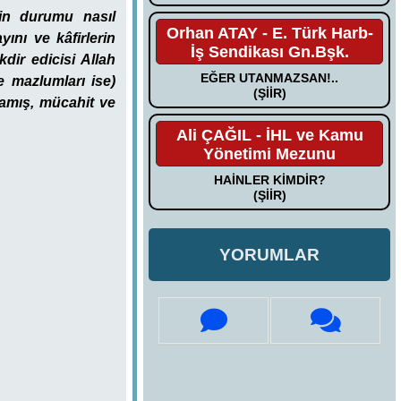
erin durumu nasıl
Orhan ATAY - E. Türk Harb-
ını ve kâfirlerin
İş Sendikası Gn.Bşk.
dir edicisi Allah
EĞER UTANMAZSAN!..
ve mazlumları ise)
(ŞİİR)
ğramış, mücahit ve
Ali ÇAĞIL - İHL ve Kamu
Yönetimi Mezunu
HAİNLER KİMDİR?
(ŞİİR)
YORUMLAR