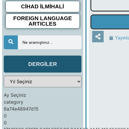
CİHAD İLMİHALİ
FOREIGN LANGUAGE
ARTICLES
Yayınl
Ne aramıştınız…
DERGİLER
Ay Seçiniz
category
6a74e48947d15
0
0