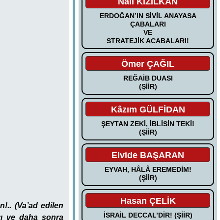
Nail KIZILKAN
ERDOĞAN’IN SİVİL ANAYASA
ÇABALARI
VE
STRATEJİK ACABALARI!
Ömer ÇAĞIL
REĞAİB DUASI
(ŞİİR)
Kâzım GÜLFİDAN
ŞEYTAN ZEKİ, İBLİSİN TEKİ!
(ŞİİR)
Elvide BAŞARAN
EYVAH, HÂLÂ EREMEDİM!
(ŞİİR)
Hasan ÇELİK
.. (Va’ad edilen
İSRAİL DECCAL’DİR! (ŞİİR)
yı ve daha sonra