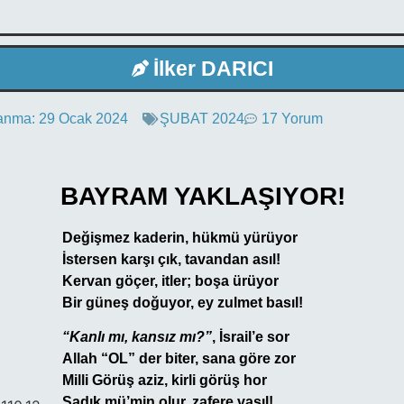
İlker DARICI
anma:
29 Ocak 2024
ŞUBAT 2024
17 Yorum
BAYRAM YAKLAŞIYOR!
Değişmez kaderin, hükmü yürüyor
İstersen karşı çık, tavandan asıl!
Kervan göçer, itler; boşa ürüyor
Bir güneş doğuyor, ey zulmet basıl!
“Kanlı mı, kansız mı?”
, İsrail’e sor
Allah “OL” der biter, sana göre zor
Milli Görüş aziz, kirli görüş hor
Sadık mü’min olur, zafere vasıl!