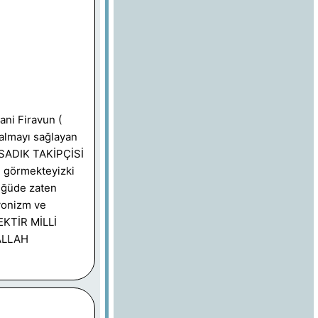
ani Firavun (
kalmayı sağlayan
SADIK TAKİPÇİSİ
 görmekteyizki
üğüde zaten
iyonizm ve
KTİR MİLLİ
ALLAH