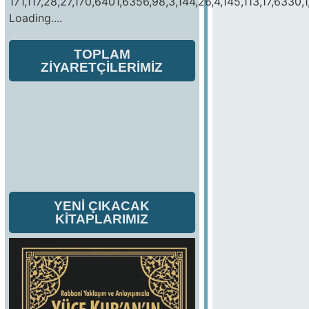
171,117,28,27,170,6401,6356,98,3,144,26,4,145,113,17,6330,1
Loading....
TOPLAM
ZİYARETÇİLERİMİZ
YENİ ÇIKACAK
KİTAPLARIMIZ