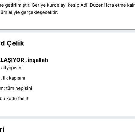
ne getirilmiştir. Geriye kurdelayı kesip Adil Düzeni icra etme kalm
züm eliyle gerçekleşecektir.
 Çelik
AŞIYOR , inşallah
altyapısını
 ilk kapısını
lim; tüm hepisini
u kutlu fasıl!
ri