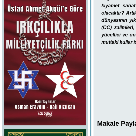
kıyamet sabahı
olacaktır? Art
dünyasının yık
(CC) zalimleri,
yüceltici ve on
muttaki kullar 
Makale Payl