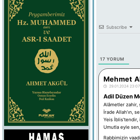
Subscribe
17
YORUM
Mehmet A
29.01.2024 23:07
Adil Düzen M
Alâmetler zahir,
İrade Allah’ın, s
Yeis İblis’tendir
Umutla eyle sen, 
Rabbimizin vaad