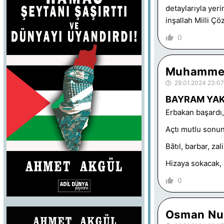
detaylarıyla yeri
inşallah Milli Çö
0
Muhammed
29.01.2024 23:07
BAYRAM YAKL
Erbakan başardı, 
Açtı mutlu sonun,
Bâtıl, barbar, za
Hizaya sokacak, b
0
Osman Nu