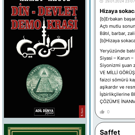
29.01.2024 23:07
Hizaya sokacak
[b]Erbakan başard
Açtı mutlu sonun,
Bâtıl, barbar, za
[b]Hizaya sokacak
Yeryüzünde batılı
Siyasi – Karun –
Siyonizmi şuan
VE MİLLİ GÖRÜŞÜ
faizci sömürü ka
aşikardır ve res
İşbirlikçileri
ÇÖZÜM’E İNANMI
0
Saffet