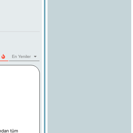
En Yeniler
ından tüm