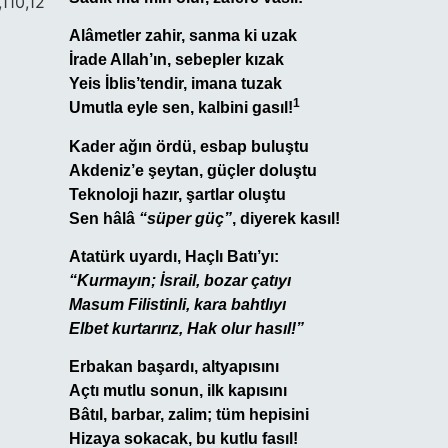
,110,12
Alâmetler zahir, sanma ki uzak
İrade Allah’ın, sebepler kızak
Yeis İblis’tendir, imana tuzak
1
Umutla eyle sen, kalbini gasıl!
Kader ağın ördü, esbap buluştu
Akdeniz’e şeytan, güçler doluştu
Teknoloji hazır, şartlar oluştu
Sen hâlâ
“süper güç”
, diyerek kasıl!
Atatürk uyardı, Haçlı Batı’yı:
“Kurmayın; İsrail, bozar çatıyı
Masum Filistinli, kara bahtlıyı
Elbet kurtarırız, Hak olur hasıl!”
Erbakan başardı, altyapısını
Açtı mutlu sonun, ilk kapısını
Bâtıl, barbar, zalim; tüm hepisini
Hizaya sokacak, bu kutlu fasıl!