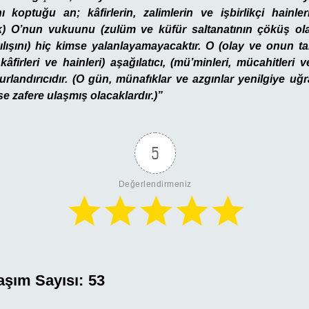
 koptuğu an; kâfirlerin, zalimlerin ve işbirlikçi hainl
ık) O’nun vukuunu (zulüm ve küfür saltanatının çöküş olay
ılışını) hiç kimse yalanlayamayacaktır. O (olay ve onun tak
 kâfirleri ve hainleri) aşağılatıcı, (mü’minleri, mücahitleri 
urlandırıcıdır. (O gün, münafıklar ve azgınlar yenilgiye u
ise zafere ulaşmış olacaklardır.)”
5
Değerlendirmeniz
aşım Sayısı:
53