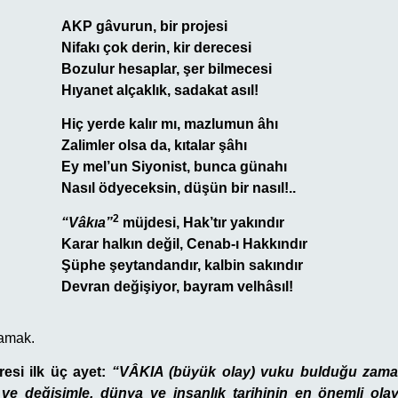
AKP gâvurun, bir projesi
Nifakı çok derin, kir derecesi
Bozulur hesaplar, şer bilmecesi
Hıyanet alçaklık, sadakat asıl!
Hiç yerde kalır mı, mazlumun âhı
Zalimler olsa da, kıtalar şâhı
Ey mel’un Siyonist, bunca günahı
Nasıl ödyeceksin, düşün bir nasıl!..
2
“Vâkıa”
müjdesi, Hak’tır yakındır
Karar halkın değil, Cenab-ı Hakkındır
Şüphe şeytandandır, kalbin sakındır
Devran değişiyor, bayram velhâsıl!
amak.
resi ilk üç ayet:
“
VÂKIA (büyük olay) vuku bulduğu zaman!
ve değişimle, dünya ve insanlık tarihinin en önemli ola