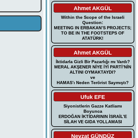
Ahmet AKGÜL
Within the Scope of the Israeli
Question:
MEETING IN ERBAKAN’S PROJECTS;
TO BE IN THE FOOTSTEPS OF
ATATÜRK!
Ahmet AKGÜL
İktidarla Gizli Bir Pazarlığı mı Vardı?
MERAL AKŞENER NİYE İYİ PARTİ’NİN
ALTINI OYMAKTAYDI?
ve
HAMAS’ı Neden Terörist Saymıştı?
Ufuk EFE
Siyonistlerin Gazze Katliamı
Boyunca
ERDOĞAN İKTİDARININ İSRAİL’E
SİLAH VE GIDA YOLLAMASI
Nevzat GÜNDÜZ