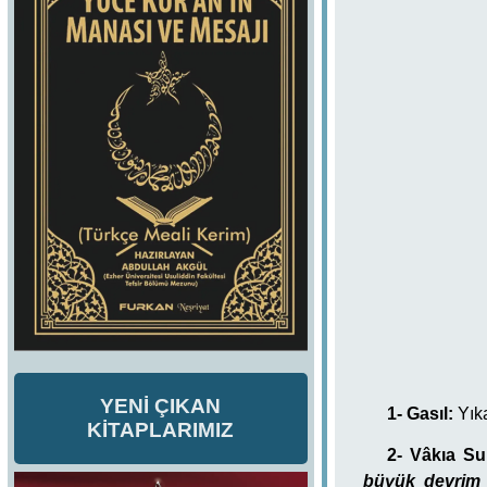
YENİ ÇIKAN
1- Gasıl:
Yık
KİTAPLARIMIZ
2- Vâkıa
Su
büyük devrim 