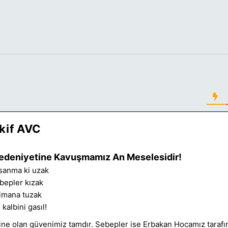
kif AVC
edeniyetine Kavuşmamız An Meselesidir!
 sanma ki uzak
ebepler kızak
, imana tuzak
kalbini gasıl!
ine olan güvenimiz tamdır. Sebepler ise Erbakan Hocamız taraf