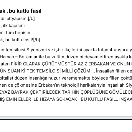
 , bu kutlu fasıl
ı, altyapısını[/b]
 ilk kapısını
lim; tüm hepisini
, bu kutlu fasıl![/b]
n temsilcisi Siyonizmi ve işbirlikçilerini ayakta tutan 4 unsuru y
 Haman – Bel’amlar ile bu zulüm düzenini devam ettiren ayakta 
 zaten FİKİR OLARAK ÇÜRÜTMÜŞTÜR AZİZ ERBAKAN VE ONUN 
N ŞUAN Kİ TEK TEMSİLCİSİ MİLLİ ÇÖZÜM … İnşaallah fiilen de
pitalist düzen insanlığa huzur verememekte böylece fiilen çökt
men de çökmesine Erbakan’ın teknoloji harikalarıyla inşaallah S
ne BEYAZ BAYRAK ÇEKTİRİLECEK TARİHİN ÇÖPLÜĞÜNE GÖMÜLECE
Ş EMİN ELLER İLE HİZAYA SOKACAK , BU KUTLU FASIL.. İNŞA