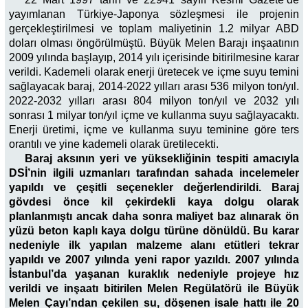
yayımlanan Türkiye-Japonya sözleşmesi ile projenin
gerçekleştirilmesi ve toplam maliyetinin 1.2 milyar ABD
doları olması öngörülmüştü. Büyük Melen Barajı inşaatının
2009 yılında başlayıp, 2014 yılı içerisinde bitirilmesine karar
verildi. Kademeli olarak enerji üretecek ve içme suyu temini
sağlayacak baraj, 2014-2022 yılları arası 536 milyon ton/yıl.
2022-2032 yılları arası 804 milyon ton/yıl ve 2032 yılı
sonrası 1 milyar ton/yıl içme ve kullanma suyu sağlayacaktı.
Enerji üretimi, içme ve kullanma suyu teminine göre ters
orantılı ve yine kademeli olarak üretilecekti.
Baraj aksının yeri ve yüksekliğinin tespiti amacıyla
DSİ’nin ilgili uzmanları tarafından sahada incelemeler
yapıldı ve çeşitli seçenekler değerlendirildi. Baraj
gövdesi önce kil çekirdekli kaya dolgu olarak
planlanmıştı ancak daha sonra maliyet baz alınarak ön
yüzü beton kaplı kaya dolgu türüne dönüldü. Bu karar
nedeniyle ilk yapılan malzeme alanı etütleri tekrar
yapıldı ve 2007 yılında yeni rapor yazıldı. 2007 yılında
İstanbul’da yaşanan kuraklık nedeniyle projeye hız
verildi ve inşaatı bitirilen Melen Regülatörü ile Büyük
Melen Çayı’ndan çekilen su, döşenen isale hattı ile 20