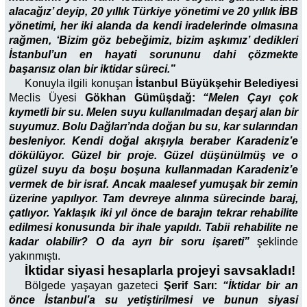
alacağız’ deyip, 20 yıllık Türkiye yönetimi ve 20 yıllık İBB
yönetimi, her iki alanda da kendi iradelerinde olmasına
rağmen, ‘Bizim göz bebeğimiz, bizim aşkımız’ dedikleri
İstanbul’un en hayati sorununu dahi çözmekte
başarısız olan bir iktidar süreci.”
Konuyla ilgili konuşan
İstanbul Büyükşehir Belediyesi
Meclis Üyesi
Gökhan Gümüşdağ:
“Melen Çayı çok
kıymetli bir su. Melen suyu kullanılmadan deşarj alan bir
suyumuz. Bolu Dağları’nda doğan bu su, kar sularından
besleniyor. Kendi doğal akışıyla beraber Karadeniz’e
dökülüyor. Güzel bir proje. Güzel düşünülmüş ve o
güzel suyu da boşu boşuna kullanmadan Karadeniz’e
vermek de bir israf.
Ancak
maalesef yumuşak bir zemin
üzerine yapılıyor. Tam devreye alınma sürecinde baraj,
çatlıyor. Yaklaşık iki yıl önce de barajın tekrar rehabilite
edilmesi konusunda bir ihale yapıldı. Tabii rehabilite ne
kadar olabilir? O da ayrı bir soru işareti”
şeklinde
yakınmıştı.
İktidar siyasi hesaplarla projeyi savsakladı!
Bölgede yaşayan gazeteci
Şerif Sarı:
“İktidar bir an
önce İstanbul’a su yetiştirilmesi ve bunun siyasi