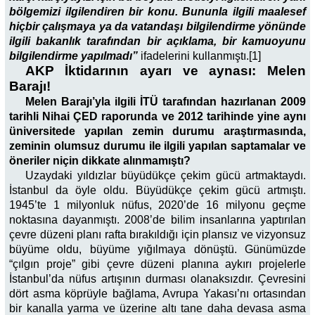
bölgemizi ilgilendiren bir konu. Bununla ilgili maalesef
hiçbir çalışmaya ya da vatandaşı bilgilendirme yönünde
ilgili bakanlık tarafından bir açıklama, bir kamuoyunu
bilgilendirme yapılmadı”
ifadelerini kullanmıştı.[1]
AKP İktidarının ayarı ve aynası: Melen
Barajı!
Melen Barajı’yla ilgili İTÜ tarafından hazırlanan 2009
tarihli Nihai ÇED raporunda ve 2012 tarihinde yine aynı
üniversitede yapılan zemin durumu araştırmasında,
zeminin olumsuz durumu ile ilgili yapılan saptamalar ve
öneriler niçin dikkate alınmamıştı?
Uzaydaki yıldızlar büyüdükçe çekim gücü artmaktaydı.
İstanbul da öyle oldu. Büyüdükçe çekim gücü artmıştı.
1945’te 1 milyonluk nüfus, 2020’de 16 milyonu geçme
noktasına dayanmıştı. 2008’de bilim insanlarına yaptırılan
çevre düzeni planı rafta bırakıldığı için plansız ve vizyonsuz
büyüme oldu, büyüme yığılmaya dönüştü. Günümüzde
“çılgın proje” gibi çevre düzeni planına aykırı projelerle
İstanbul’da nüfus artışının durması olanaksızdır. Çevresini
dört asma köprüyle bağlama, Avrupa Yakası’nı ortasından
bir kanalla yarma ve üzerine altı tane daha devasa asma