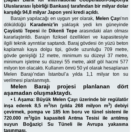
Uluslararası İşbirliği Bankası) tarafından bir milyar dolar
karşılığı 94,8 milyar Japon yeni kredi açıldı.
Barajın yapılacağı en uygun yer olarak,
Melen Çayı
’nın
döküldüğü
Karadeniz’in
yaklaşık yedi km güneyinde
Çayüstü Tepesi
ile
Dikenli Tepe
arasındaki alan olması
kararlaştırıldı. Barajın fiziksel özellikleri ve kapasitesiyle
ilgili teknik ayrıntılar saptandı. Baraj gövdesi ön yüzü beton
kaplamalı kaya dolgu tipi, gövde uzunluğu 709 metre,
gövde genişliği 12 metre, minimum su düzeyi 37 metre,
minimum işletme su düzeyi 55 metre, aktif göl hacmi 577
milyon ton olacaktı. Kullanım ömrü 50 yıl olarak hesaplanan
Melen Barajı’ndan İstanbul’a yılda 1,1 milyar ton su
verilmesi planlanmıştı.
Melen Barajı projesi planlanan dört
aşamadan oluşmaktaydı.
• I. Aşama: Büyük Melen Çayı üzerinde bir regülatör
3
3
inşa ederek 8,5 m
/sn (yılda 268 milyon m
) debiyi
çevirmek, pompa ve 185 km boru ve tünel sistemi ile
3
720.000 m
/gün kapasiteli Arıtma Tesisi ile arıtılmış
suyun Boğaziçi Su Tüneli ile Avrupa yakasına
taşınması.