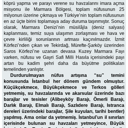
köprü yapma ve parayı verene su havzalarını imara açma
misyonu ile Marmara Bölgesi, toplam nüfusunun 25
milyonun üzerine çıkmaya ve Türkiye’nin toplam nüfusunun
en az üçte birini toplamaya aday duruma taşınmıştır. Sonuç
olarak, Marmara Denizi’nin müsilâjla (deniz salyası)
kaplanması, temiz suya ulaşımın zorlaşması ve hava ve
çevre kirliliği sorunlarının artması kaçınılmazdır. İzmit
Körfezi’nden çıkan ve Tekirdağ, Mürefte-Şarköy üzerinden
Saros Körfezi’ne uzanan devasa Kuzey Marmara Fayı
varken, nüfusu ve Gayri Safi Milli Hasıla içerisindeki payı
artan bu kadim şehri daha da büyütme politikaları
temelinden yanlıştır.
Durdurulmayan nüfus artışına “su” temini
konusunda İstanbul her dönem gündem olmuştur.
Küçükçekmece, Büyükçekmece ve Terkos gölleri
yetmemiş, su havzalarında ve akarsular üzerinde bazı
barajlar ve tesisler (Alibeyköy Barajı, Ömerli Barajı,
Darlık Barajı, Elmalı Barajı, Sazlıdere Barajı, Istranca
dereleri üzerindeki barajlar, Şile kuyuları, tarihi bentler)
yapılmış. Ama onlar da yetmemiş. İstanbul’un il sınırları
içerisinde bulunan su havzaları yetmeyince, Büyük