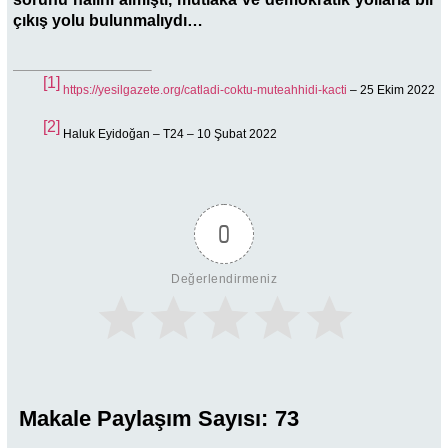
çıkış yolu bulunmalıydı…
[1]
https://yesilgazete.org/catladi-coktu-muteahhidi-kacti
– 25 Ekim 2022
[2]
Haluk Eyidoğan – T24 – 10 Şubat 2022
0
Değerlendirmeniz
Makale Paylaşım Sayısı:
73