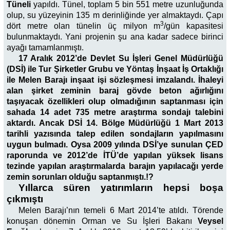
Tüneli
yapıldı. Tünel, toplam 5 bin 551 metre uzunluğunda
olup, su yüzeyinin 135 m derinliğinde yer almaktaydı. Çapı
3
dört metre olan tünelin üç milyon m
/gün kapasitesi
bulunmaktaydı. Yani projenin şu ana kadar sadece birinci
ayağı tamamlanmıştı.
17 Aralık 2012’de Devlet Su İşleri Genel Müdürlüğü
(DSİ) ile Tur Şirketler Grubu ve Yöntaş İnşaat İş Ortaklığı
ile Melen Barajı inşaat işi sözleşmesi imzalandı. İhaleyi
alan şirket zeminin baraj gövde beton ağırlığını
taşıyacak özellikleri olup olmadığının saptanması için
sahada 14 adet 735 metre araştırma sondajı talebini
aktardı. Ancak DSİ 14. Bölge Müdürlüğü 1 Mart 2013
tarihli yazısında talep edilen sondajların yapılmasını
uygun bulmadı. Oysa 2009 yılında DSİ’ye sunulan ÇED
raporunda ve 2012’de İTÜ’de yapılan yüksek lisans
tezinde yapılan araştırmalarda barajın yapılacağı yerde
zemin sorunları olduğu saptanmıştı.!?
Yıllarca süren yatırımların hepsi boşa
çıkmıştı
Melen Barajı’nın temeli 6 Mart 2014’te atıldı. Törende
konuşan dönemin Orman ve Su İşleri Bakanı
Veysel