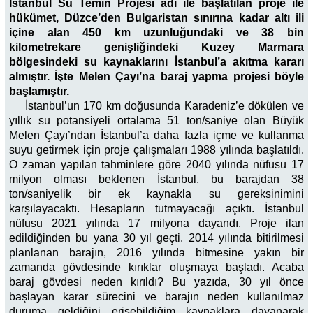
İstanbul Su Temin Projesi adı ile başlatılan proje ile
hükümet, Düzce’den Bulgaristan sınırına kadar altı ili
içine alan 450 km uzunluğundaki ve 38 bin
kilometrekare genişliğindeki Kuzey Marmara
bölgesindeki su kaynaklarını İstanbul’a akıtma kararı
almıştır. İşte Melen Çayı’na baraj yapma projesi böyle
başlamıştır.
İstanbul’un 170 km doğusunda Karadeniz’e dökülen ve
yıllık su potansiyeli ortalama 51 ton/saniye olan Büyük
Melen Çayı’ndan İstanbul’a daha fazla içme ve kullanma
suyu getirmek için proje çalışmaları 1988 yılında başlatıldı.
O zaman yapılan tahminlere göre 2040 yılında nüfusu 17
milyon olması beklenen İstanbul, bu barajdan 38
ton/saniyelik bir ek kaynakla su gereksinimini
karşılayacaktı. Hesapların tutmayacağı açıktı. İstanbul
nüfusu 2021 yılında 17 milyona dayandı. Proje ilan
edildiğinden bu yana 30 yıl geçti. 2014 yılında bitirilmesi
planlanan barajın, 2016 yılında bitmesine yakın bir
zamanda gövdesinde kırıklar oluşmaya başladı. Acaba
baraj gövdesi neden kırıldı? Bu yazıda, 30 yıl önce
başlayan karar sürecini ve barajın neden kullanılmaz
duruma geldiğini erişebildiğim kaynaklara dayanarak