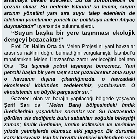
arttırmaya devam edecektir. Bu da sürdürülebilir bir
çözüm olmaz. Bu nedenle İstanbul su temini, suyun
arzının yönetimi yanı sıra suyu talep edenlerin de
talebinin yönetimine yönelik bir politikaya acilen ihtiyaç
duymaktadır”
uyarısında bulunmuşlardı.
“Suyun başka bir yere taşınması ekolojik
dengeyi bozacaktır!”
Prof. Dr.
Halim Orta
da Melen Projesi’ni yani havzalar
arası su naklini doğru bulmadığını vurgulamıştı. İstanbul’u
rahatlatırken Melen Havzası’na zarar verileceğini belirten
Orta,
“Su taşımak petrol taşımaya benzemez. Yani
petrolü başka bir yere taşır satar pazarlarsınız ama suyu
o havzanın dışına çıkardığınızda, o havzadaki
ekosistemi kökünden zedelersiniz, yaralarsınız. O
ekosistemin en büyük parçasıdır su.”
Gazeteci olan ve barajın yapılacağı bölgede yaşayan
Şerif Sarı
da,
“Melen Baraj bölgesindeki fındık
üreticilerinin yaşadıkları sorunlar var. Su havzasında
görülen sis dediğimiz bulut sabahları soğukla birleştiği
zaman; fındık üretimine, üretim kalitesine ve verimine
yüzde yetmişlerde olumsuz etki yapıyor. Bir durumla
karşı karşıyayız. İşin bu boyutu üreticiyi ilgilendiren yani