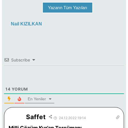
Yazarın Tüm Yazıları
Nail KIZILKAN
Subscribe
14
YORUM
En Yeniler
Saffet
24.12.2022 19:14
Milli Çözüm Kur’an Tercümanı