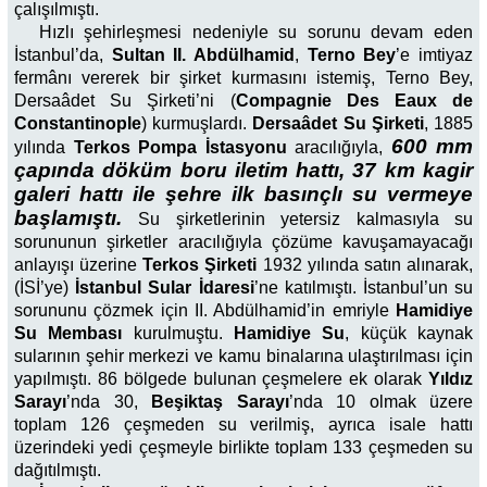
çalışılmıştı.
Hızlı şehirleşmesi nedeniyle su sorunu devam eden
İstanbul’da,
Sultan II. Abdülhamid
,
Terno Bey
’e imtiyaz
fermânı vererek bir şirket kurmasını istemiş, Terno Bey,
Dersaâdet Su Şirketi’ni (
Compagnie Des Eaux de
Constantinople
) kurmuşlardı.
Dersaâdet Su Şirketi
, 1885
600 mm
yılında
Terkos Pompa İstasyonu
aracılığıyla,
çapında döküm boru iletim hattı, 37 km kagir
galeri hattı ile şehre ilk basınçlı su vermeye
başlamıştı.
Su şirketlerinin yetersiz kalmasıyla su
sorununun şirketler aracılığıyla çözüme kavuşamayacağı
anlayışı üzerine
Terkos Şirketi
1932 yılında satın alınarak,
(İSİ’ye)
İstanbul Sular İdaresi
’ne katılmıştı. İstanbul’un su
sorununu çözmek için II. Abdülhamid’in emriyle
Hamidiye
Su Membası
kurulmuştu.
Hamidiye Su
, küçük kaynak
sularının şehir merkezi ve kamu binalarına ulaştırılması için
yapılmıştı. 86 bölgede bulunan çeşmelere ek olarak
Yıldız
Sarayı
’nda 30,
Beşiktaş Sarayı
’nda 10 olmak üzere
toplam 126 çeşmeden su verilmiş, ayrıca isale hattı
üzerindeki yedi çeşmeyle birlikte toplam 133 çeşmeden su
dağıtılmıştı.