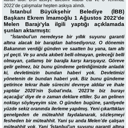
2022’de çalışmalar hepten askıya alındı.
İstanbul Büyükşehir Belediye (İBB)
Başkanı Ekrem İmamoğlu 1 Ağustos 2022’de
Melen Barajı’yla ilgili yaptığı açıklamada
şunları aktarmıştı:
“İstanbul’un neredeyse bir yıllık suyunu garanti
altına alacak bir barajdan bahsediyoruz. O dönemin
Bakanının verdiği günden ve saatten bu yana, tam altı
yıl geçti. Ve şu anda akıbeti belli olmayan, geleceği belli
olmayan, çatlamış bir barajla karşı karşıyayız. Göreve
gelir gelmez, biz bunu gündeme getirdiğimizde anladık
ki, devletimizin bundan haberi yok. Devletimizi
yönetenin de bundan haberi yok. Biz bunu gündeme
getirince tekrar ihale sürecini devreye aldılar ve ihale
yaptılar 2020’nin Şubat’ında. ‘2023’te biz burayı
açacağız’ diye de o zaman deklare ettiler. Şu an gelinen
noktayı söyleyeyim size. O günden bugüne, şantiyede
yüzde sekiz oranında ilerleme yapılmış. Yeni çıkarttıkları
genelgeden de müteahhit faydalanarak, sözleşmeyi
fesheden bir müteahhit. Yani şu anda Melen’de çalışan
müteahhit yok. Yani ‘İstanbul’un suyunu garanti altına