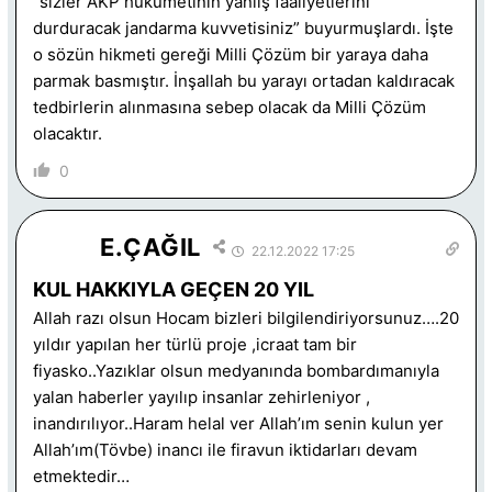
“sizler AKP hükümetinin yanlış faaliyetlerini
durduracak jandarma kuvvetisiniz” buyurmuşlardı. İşte
o sözün hikmeti gereği Milli Çözüm bir yaraya daha
parmak basmıştır. İnşallah bu yarayı ortadan kaldıracak
tedbirlerin alınmasına sebep olacak da Milli Çözüm
olacaktır.
0
E.ÇAĞIL
22.12.2022 17:25
KUL HAKKIYLA GEÇEN 20 YIL
Allah razı olsun Hocam bizleri bilgilendiriyorsunuz….20
yıldır yapılan her türlü proje ,icraat tam bir
fiyasko..Yazıklar olsun medyanında bombardımanıyla
yalan haberler yayılıp insanlar zehirleniyor ,
inandırılıyor..Haram helal ver Allah’ım senin kulun yer
Allah’ım(Tövbe) inancı ile firavun iktidarları devam
etmektedir…