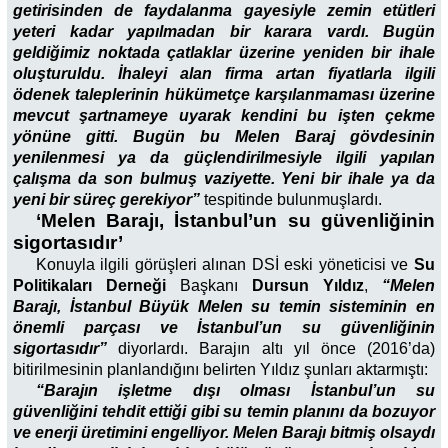
getirisinden de faydalanma gayesiyle zemin etütleri
yeteri kadar yapılmadan bir karara vardı. Bugün
geldiğimiz noktada çatlaklar üzerine yeniden bir ihale
oluşturuldu. İhaleyi alan firma artan fiyatlarla ilgili
ödenek taleplerinin hükümetçe karşılanmaması üzerine
mevcut şartnameye uyarak kendini bu işten çekme
yönüne gitti. Bugün bu Melen Baraj gövdesinin
yenilenmesi ya da güçlendirilmesiyle ilgili yapılan
çalışma da son bulmuş vaziyette. Yeni bir ihale ya da
yeni bir süreç gerekiyor”
tespitinde bulunmuşlardı.
‘Melen Barajı, İstanbul’un su güvenliğinin
sigortasıdır’
Konuyla ilgili görüşleri alınan DSİ eski yöneticisi ve
Su
Politikaları Derneği
Başkanı
Dursun Yıldız
,
“Melen
Barajı, İstanbul Büyük Melen su temin sisteminin en
önemli parçası ve İstanbul’un su güvenliğinin
sigortasıdır”
diyorlardı. Barajın altı yıl önce (2016’da)
bitirilmesinin planlandığını belirten Yıldız şunları aktarmıştı:
“Barajın işletme dışı olması İstanbul’un su
güvenliğini tehdit ettiği gibi su temin planını da bozuyor
ve enerji üretimini engelliyor. Melen Barajı bitmiş olsaydı