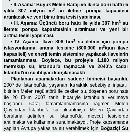
• II. Aşama: Büyük Melen Barajı ve ikinci boru hattı ile
3
yılda 307 milyon m
su iletme; pompa kapasitesi
artırılacak ve yeni bir arıtma tesisi yapılması.
3
• III. Aşama: Üçüncü boru hattı ile yılda 307 hm
su
iletme; pompa kapasitesinin artırılması ve yeni bir
arıtma tesisi yapılması.
3
• IV. Aşama: İlave 308 hm
su iletme için pompa
3
istasyonlarına, arıtma tesisine (800.000 m
/gün ilave
kapasiteli) ve enerji temin sistemine yapılacak ilavelerin
tamamlanması. Böylece, bu projeyle 1.180 milyon
metreküp su, İstanbul’a taşınacak ve 2040’a kadar
İstanbul’un su ihtiyacı karşılanacaktı.
Planlanan aşamalardan sadece birincisi başarıldı.
2007’de İstanbul’da yaşanan
kuraklık
sebebiyle inşaatı
bitirilen Melen regülatörü ile çekilen su, döşenen boru hattı
ile 20 Ekim 2007 tarihi itibariyle İstanbul’a verilmeye
başlandı. Baraj tamamlanmamasına rağmen Melen
Çayı’ndan İstanbul’a su aktarılmıştı. Melen Çayı’ndan
borularla getirilen su İstanbul’da mevcut tesislerde
arıtılmakta ve kullanıma sunulmaktaydı. Proje kapsamında
yapılan Avrupa yakasına su verebilmek için
Boğaziçi Su