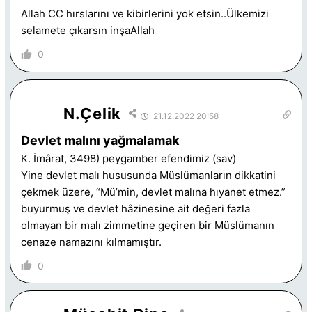
Allah CC hırslarını ve kibirlerini yok etsin..Ülkemizi
selamete çıkarsın inşaAllah
0
N.Çelik
21.12.2022 20:58
Devlet malını yağmalamak
K. İmârat, 3498) peygamber efendimiz (sav)
Yine devlet malı hususunda Müslümanların dikkatini
çekmek üzere, “Mü’min, devlet malına hıyanet etmez.”
buyurmuş ve devlet hâzinesine ait değeri fazla
olmayan bir malı zimmetine geçiren bir Müslümanın
cenaze namazını kılmamıştır.
0