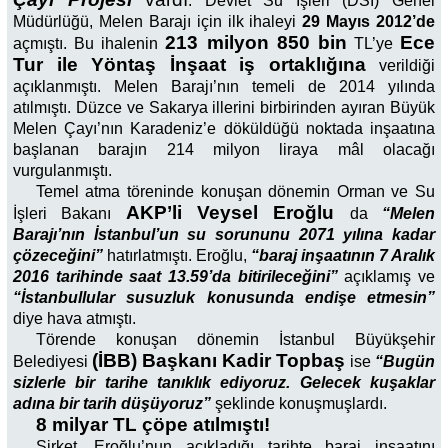
. Devlet Su İşleri (DSİ) Genel
Müdürlüğü, Melen Barajı için ilk ihaleyi
29 Mayıs 2012’de
213 milyon 850 bin
Ece
açmıştı. Bu ihalenin
TL’ye
Tur ile Yöntaş İnşaat iş ortaklığına
verildiği
açıklanmıştı. Melen Barajı’nın temeli de 2014 yılında
atılmıştı. Düzce ve Sakarya illerini birbirinden ayıran Büyük
Melen Çayı’nın Karadeniz’e döküldüğü noktada inşaatına
başlanan barajın 214 milyon liraya mâl olacağı
vurgulanmıştı.
Temel atma töreninde konuşan dönemin Orman ve Su
AKP’li Veysel Eroğlu
İşleri Bakanı
da
“Melen
Barajı’nın İstanbul’un su sorununu 2071 yılına kadar
çözeceğini”
hatırlatmıştı. Eroğlu,
“baraj inşaatının 7 Aralık
2016 tarihinde saat 13.59’da bitirileceğini”
açıklamış ve
“İstanbullular susuzluk konusunda endişe etmesin”
diye hava atmıştı.
Törende konuşan dönemin İstanbul Büyükşehir
(İBB) Başkanı Kadir Topbaş
Belediyesi
ise
“Bugün
sizlerle bir tarihe tanıklık ediyoruz. Gelecek kuşaklar
adına bir tarih düşüyoruz”
şeklinde konuşmuşlardı.
8 milyar TL çöpe atılmıştı!
Şirket, Eroğlu’nun açıkladığı tarihte baraj inşaatını