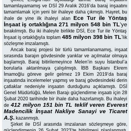
tamamlayamamış ve DSİ 29 Aralık 2016’da baraj inşaatını
tamamlamak için yeni bir ihaleye daha çıkmıştı. Hayret, bu
Ece Tur ile Yöntaş
ihale de yine ilk ihaleyi alan
İnşaat
iş ortaklığına
271 milyon 548 bin TL
’ye
bırakılmıştı. Bu iki ihaleyle birlikte DSİ, Ece Tur ile Yöntaş
485 milyon 398 bin TL
’
İnşaat iş ortaklığıyla toplam
lik
sözleşme imzalamıştı.
Ancak baraj projesi bir türlü tamamlanamamış, inşaat
sırasında barajın gövdesinde yarıklar ve açılmalar olmaya
başlamıştı. Baraj bitirilemeyince Melen’in suyu İstanbul’a
borularla aktarılmaya çalışılmıştı. İBB Başkanı Ekrem
İmamoğlu göreve gelir gelmez 19 Ekim 2019’da baraj
inşaatında incelemeler yapmış ve baraj gövdesindeki derin
çatlaklar nedeniyle inşaatın durduğunu açıklamıştı. DSİ
Genel Müdürlüğü, Melen Barajı güçlendirme inşaatı için 28
Şubat 2020 tarihinde bir ihale daha hazırlamıştı. Bu ihaleyi
412 milyon 151 bin TL teklif veren Everest
de
Madencilik İnşaat Nakliye Sanayi ve Ticaret
A.Ş.
kazanmıştı.
Şirket ile DSİ arasında imzalanan sözleşmeye göre,
güçlendirmenin 26 Şubat 2023’te bitirilmesi planlanmıştı.