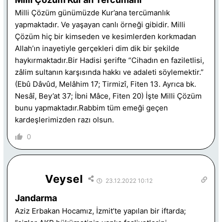
Milli Çözüm günümüzde Kur’ana tercümanlık
yapmaktadır. Ve yaşayan canlı örneği gibidir. Milli
Çözüm hiç bir kimseden ve kesimlerden korkmadan
Allah’ın inayetiyle gerçekleri dim dik bir şekilde
haykırmaktadır.Bir Hadisi şerifte “Cihadın en faziletlisi,
zâlim sultanın karşısında hakkı ve adaleti söylemektir.”
(Ebû Dâvûd, Melâhim 17; Tirmizî, Fiten 13. Ayrıca bk.
Nesâî, Bey’at 37; İbni Mâce, Fiten 20) İşte Milli Çözüm
bunu yapmaktadır.Rabbim tüm emeği geçen
kardeşlerimizden razı olsun.
0
Veysel
23.12.2022 10:12
Jandarma
Aziz Erbakan Hocamız, İzmit’te yapılan bir iftarda;