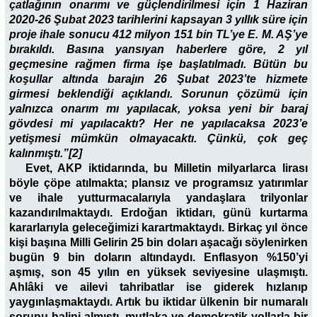
çatlağının onarımı ve güçlendirilmesi için 1 Haziran
2020-26 Şubat 2023 tarihlerini kapsayan 3 yıllık süre için
proje ihale sonucu 412 milyon 151 bin TL’ye E. M. AŞ’ye
bırakıldı. Basına yansıyan haberlere göre, 2 yıl
geçmesine rağmen firma işe başlatılmadı. Bütün bu
koşullar altında barajın 26 Şubat 2023’te hizmete
girmesi beklendiği açıklandı. Sorunun çözümü için
yalnızca onarım mı yapılacak, yoksa yeni bir baraj
gövdesi mi yapılacaktı? Her ne yapılacaksa 2023’e
yetişmesi mümkün olmayacaktı. Çünkü, çok geç
kalınmıştı.”[2]
Evet, AKP iktidarında, bu Milletin milyarlarca lirası
böyle çöpe atılmakta; plansız ve programsız yatırımlar
ve ihale yutturmacalarıyla yandaşlara trilyonlar
kazandırılmaktaydı. Erdoğan iktidarı, günü kurtarma
kararlarıyla geleceğimizi karartmaktaydı. Birkaç yıl önce
kişi başına Milli Gelirin 25 bin doları aşacağı söylenirken
bugün 9 bin doların altındaydı. Enflasyon %150’yi
aşmış, son 45 yılın en yüksek seviyesine ulaşmıştı.
Ahlâki ve ailevi tahribatlar ise giderek hızlanıp
yaygınlaşmaktaydı. Artık bu iktidar ülkenin bir numaralı
sorunu halini almıştı, mutlaka ve demokratik yollarla bir