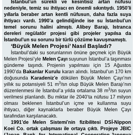
İstanbul’un sürekli ve kesintisiz artan nüfusu
nedeniyle, temiz su ihtiyacı en önemli sıkıntıydı. 1950’li
yıllarla beraber artan kentli nüfusun, daha fazla suya
ihtiyacı vardı. 1990’a gelindiğinde ise su İstanbul’un
temel sorunu halini almıştı. Alibey Barajı, Istranca
dereleri regülatör projesi gibi projeler yapılsa da
İstanbul’un su sorunu bir türlü çözüme kavuşmamıştı.
‘Büyük Melen Projesi’ Nasıl Başladı?
İstanbul’daki su sorunlarının önüne geçmek için Büyük
Melen Projesi’yle
Melen Çayı
suyunun İstanbul’a taşınması
gündeme taşındı. Projenin yapılması için 15 Ağustos
1990’da
Bakanlar Kurulu
kararı alındı. İstanbul’un 170 km
doğusunda
Karadeniz’e
dökülen Büyük Melen Çayı’nın
3
yıllık su potansiyeli 51 m
/sn olup Büyük Melen Barajı’nın
3
düzenlenmesi ile İstanbul’a yılda ortalama 38 m
/sn suyun
verilmesi planlandı. Bu miktar ile 2040’ta nüfusu 17 milyon
olması beklenen İstanbul’un içme ve kullanma suyu
ihtiyacı, diğer kaynaklarla beraber Büyük Melen Çayı
tarafından karşılanacaktı.
1991’de Melen Sistemi’nin fizibilitesi DSİ-Nippon
Koei Co. ortak çalışması ile ortaya çıktı. Projeye JBIC
(Japan Bank for International Cooperation-Japonya