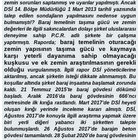
zemin sorunları saptanmış ve uyarılar yapılmıştı. Ancak
DSİ 14. Bölge Müdürlüğü 1 Mart 2013 tarihli yazısında
talep edilen sondajların yapılmasını nedense uygun
bulmamıştı!? Baraj temelinin taşıma gücü ve zemin
değerleri ile ilgili sakıncalardan dolayı şirket uluslararası
deneyime sahip P.C.R. adlı şirkete bir çalışma
baraj temelinin oturacağı
yaptırmıştı. Raporda;
zemin yapısının taşıma gücü ve kaymaya
karşı yeterli dayanıma sahip olmayacağı
kuşkusu ve ek zemin araştırılmasının gerekli
olduğu
vurgulanmıştı. İlgili rapor DSİ yöneticilerine
aktarılmış, ancak şirketin isteği dikkate alınmamıştı. Bu
koşullar altında şirket baraj inşaatına başlamak zorunda
kaldı. 21 Temmuz 2015’te baraj gövdesi dökümü
başladı. Aralık 2016’da baraj gövdesinin 666’ncı
metresinde ilk kırığa rastlandı. Mart 2017’de DSİ heyeti
oluşan kırığı yerinde inceleme kararı almıştı. DSİ,
Ağustos 2017’de konuyla ilgili araştırma yapmak üzere
biri yerli diğeri yabancı iki şirketten talepte
bulunmuşlardı. 26 Ağustos 2017’de barajın beton
gövdesi tamamlandı. 28 Şubat 2020’de baraj gövdesinin