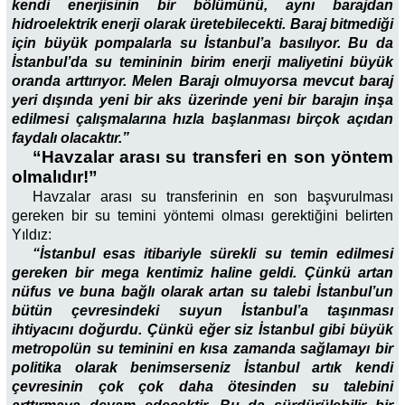
kendi enerjisinin bir bölümünü, aynı barajdan
hidroelektrik enerji olarak üretebilecekti. Baraj bitmediği
için büyük pompalarla su İstanbul’a basılıyor. Bu da
İstanbul’da su temininin birim enerji maliyetini büyük
oranda arttırıyor. Melen Barajı olmuyorsa mevcut baraj
yeri dışında yeni bir aks üzerinde yeni bir barajın inşa
edilmesi çalışmalarına hızla başlanması birçok açıdan
faydalı olacaktır.”
“Havzalar arası su transferi en son yöntem
olmalıdır!”
Havzalar arası su transferinin en son başvurulması
gereken bir su temini yöntemi olması gerektiğini belirten
Yıldız:
“İstanbul esas itibariyle sürekli su temin edilmesi
gereken bir mega kentimiz haline geldi. Çünkü artan
nüfus ve buna bağlı olarak artan su talebi İstanbul’un
bütün çevresindeki suyun İstanbul’a taşınması
ihtiyacını doğurdu. Çünkü eğer siz İstanbul gibi büyük
metropolün su teminini en kısa zamanda sağlamayı bir
politika olarak benimserseniz İstanbul artık kendi
çevresinin çok çok daha ötesinden su talebini