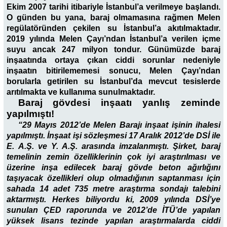
Ekim 2007 tarihi itibariyle İstanbul’a verilmeye başlandı.
O günden bu yana, baraj olmamasına rağmen Melen
regülatöründen çekilen su İstanbul’a akıtılmaktadır.
2019 yılında Melen Çayı’ndan İstanbul’a verilen içme
suyu ancak 247 milyon tondur. Günümüzde baraj
inşaatında ortaya çıkan ciddi sorunlar nedeniyle
inşaatın bitirilememesi sonucu, Melen Çayı’ndan
borularla getirilen su İstanbul’da mevcut tesislerde
arıtılmakta ve kullanıma sunulmaktadır.
Baraj gövdesi inşaatı yanlış zeminde
yapılmıştı!
“29 Mayıs 2012’de Melen Barajı inşaat işinin ihalesi
yapılmıştı. İnşaat işi sözleşmesi 17 Aralık 2012’de DSİ ile
E.
A.Ş. ve Y. A.Ş. arasında imzalanmıştı. Şirket, baraj
temelinin zemin özelliklerinin çok iyi araştırılması ve
üzerine inşa edilecek baraj gövde beton ağırlığını
taşıyacak özellikleri olup olmadığının saptanması için
sahada 14 adet 735 metre araştırma sondajı talebini
aktarmıştı. Herkes biliyordu ki, 2009 yılında DSİ’ye
sunulan ÇED raporunda ve 2012’de İTÜ’de yapılan
yüksek lisans tezinde yapılan araştırmalarda ciddi