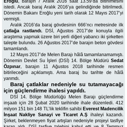
Eroğlu
, barajın 7 Aralık 2016 saat 13.59’da bitirilmesini
istedi. Ancak baraj Aralık 2016’ya gelindiğinde bitirilmedi.
Dönemin Bakanı Eroğlu yeni tarih olarak 12 Mayıs 2017’yi
vermişti.
Aralık 2016’da baraj gövdesinin 666’ncı metresinde ilk
çatlağa rastlandı.
DSİ, Ağustos 2017’de konuyla ilgili
araştırma yapmak üzere biri yerli diğeri yabancı iki şirketten
talepte bulundu. 26 Ağustos 2017’de barajın beton gövdesi
tamamlandı.
12 Mayıs 2017’de Melen Barajı hâlâ tamamlanamamıştı.
Dönemin Devlet Su İşleri (DSİ) 14. Bölge Müdürü
Sedat
Özpınar
, barajın 11 Ağustos 2018 tarihinde resmen
bitirileceğini açıklamıştı. Ama baraj bu tarihte de hâlâ
yarımdı.
Baraj çatlaklar nedeniyle su tutamayacağı
için güçlendirme ihalesi yapıldı.
DSİ 14. Bölge Müdürlüğü Melen Barajı güçlendirme
inşaatı için 28 Şubat 2020 tarihinde ihale düzenledi. 412
milyon 151 bin 148 TL’lik teklifin sahibi
Everest Madencilik
İnşaat Nakliye Sanayi ve Ticaret A.Ş
ihaleyi kazandı.
Şirket, beklenmeyen fiyat artışları nedeniyle projeyi tasfiye
kararı aldı. DSİ tasfiye talebini kabul etti ve 8 Temmuz