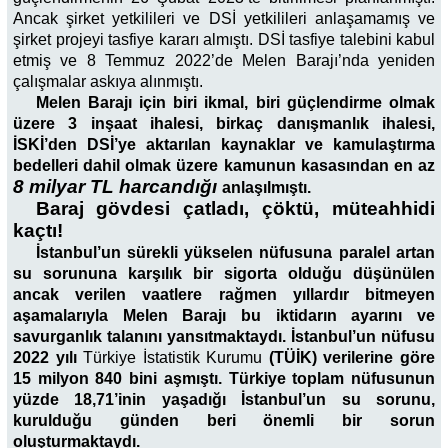
Ancak şirket yetkilileri ve DSİ yetkilileri anlaşamamış ve
şirket projeyi tasfiye kararı almıştı. DSİ tasfiye talebini kabul
etmiş ve 8 Temmuz 2022’de Melen Barajı’nda yeniden
çalışmalar askıya alınmıştı.
Melen Barajı için biri ikmal, biri güçlendirme olmak
üzere 3 inşaat ihalesi, birkaç danışmanlık ihalesi,
İSKİ’den DSİ’ye aktarılan kaynaklar ve kamulaştırma
bedelleri dahil olmak üzere kamunun kasasından en az
8 milyar TL harcandığı
anlaşılmıştı.
Baraj gövdesi çatladı, çöktü, müteahhidi
kaçtı!
İstanbul’un sürekli yükselen nüfusuna paralel artan
su sorununa karşılık bir sigorta olduğu düşünülen
ancak verilen vaatlere rağmen yıllardır bitmeyen
aşamalarıyla Melen Barajı bu iktidarın ayarını ve
savurganlık talanını yansıtmaktaydı. İstanbul’un nüfusu
2022 yılı
Türkiye İstatistik Kurumu
(TÜİK) verilerine göre
15 milyon 840 bini aşmıştı. Türkiye toplam nüfusunun
yüzde 18,71’inin yaşadığı İstanbul’un su sorunu,
kurulduğu günden beri önemli bir sorun
oluşturmaktaydı.