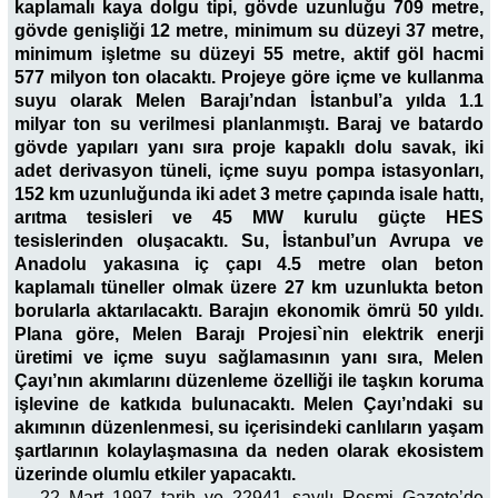
kaplamalı kaya dolgu tipi, gövde uzunluğu 709 metre,
gövde genişliği 12 metre, minimum su düzeyi 37 metre,
minimum işletme su düzeyi 55 metre, aktif göl hacmi
577 milyon ton olacaktı. Projeye göre içme ve kullanma
suyu olarak Melen Barajı’ndan İstanbul’a yılda 1.1
milyar ton su verilmesi planlanmıştı. Baraj ve batardo
gövde yapıları yanı sıra proje kapaklı dolu savak, iki
adet derivasyon tüneli, içme suyu pompa istasyonları,
152 km uzunluğunda iki adet 3 metre çapında isale hattı,
arıtma tesisleri ve 45 MW kurulu güçte HES
tesislerinden oluşacaktı. Su, İstanbul’un Avrupa ve
Anadolu yakasına iç çapı 4.5 metre olan beton
kaplamalı tüneller olmak üzere 27 km uzunlukta beton
borularla aktarılacaktı. Barajın ekonomik ömrü 50 yıldı.
Plana göre, Melen Barajı Projesi`nin elektrik enerji
üretimi ve içme suyu sağlamasının yanı sıra, Melen
Çayı’nın akımlarını düzenleme özelliği ile taşkın koruma
işlevine de katkıda bulunacaktı. Melen Çayı’ndaki su
akımının düzenlenmesi, su içerisindeki canlıların yaşam
şartlarının kolaylaşmasına da neden olarak ekosistem
üzerinde olumlu etkiler yapacaktı.
22 Mart 1997 tarih ve 22941 sayılı Resmi Gazete’de