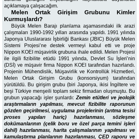
açıklamaya çalışacağım.
Melen Ortak Girişim Grubunu Kimler
Kurmuşlardı?
Büyük Melen Barajı planlama aşamasındaki ilk arazi
çalışmaları 1990-1992 yılları arasında yapıldı. 1991 yılında
Japonya Uluslararası İşbirliği Bankası (JBIC) Büyük Melen
Sistemi Projesi’ne destek vermeyi kabul etti ve proje
Nippon KOEI müşavirlik grubuna ihale edildi. Melen Projesi
ile ilgili fizibilite etüdü 1991 yılında, Devlet Su İşleri’nin
(DSİ) ve müşavir firma Nippon KOEI tarafından hazırlandı.
Projenin Mühendislik, Müşavirlik ve Kontrollük Hizmetleri,
Melen Ortak Girişim Grubu (konsorsiyum) tarafından
yürütüldü. Bu girişim grubu (biri Japonya, ikisi İngiltere ve
beşi Türkiye menşeili toplam sekiz firmadan oluşmuştu. Bu
grubun yapacağı işler şunlardı:
Zemin etütleri ve jeolojik
araştırmaların yapılması, mevcut fizibilite raporunun
gözden geçirilmesi, uygulama projelerinin (arıtma tesisi
proses yapıları hariç) hazırlanması, sözleşme
dokümanlarının (çelik boru ve özel parça temini işleri
dahil) hazırlanması, harita çalışmalarının yapılması ve
kamulaştırma planlarının hazırlanması, ÇED raporu ve