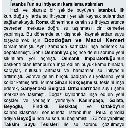
İstanbul’un su ihtiyacını karşılama atılımları
Hızlı ve plansız bir şekilde büyüyen
İstanbul,
ilk
kurulduğu yıllarda su ihtiyacını yer altı kaynak sularından
sağlamaktaydı.
Roma
döneminde kentin su ihtiyacı artınca
çevreden merkeze doğru su taşınması için kemerler
yapılmıştı. Bu dönemde sur dışındaki kaynaklardan suyu
Bozdoğan ve Mazul Kemeri
taşıyabilmek için
tamamlanmıştı. Aynı zamanda sarnıçlar inşa edilerek su
depolanmıştı. Şehir
Osmanlı’ya
geçince de su sorunu yeni
sıkıntılara yol açmıştı.
Osmanlı İmparatorluğu
’nun
başkenti olan İstanbul’da inşa edilen büyük kamu binaları,
saraylar, nüfusun artması ve hamamlar su ihtiyacını
arttırmıştı. Göreve gelen birçok padişah su yollarına yeni
kollar katmışlardı. Mimar
Sinan Kırkçeşme
su tesisini inşa
ederek,
Sarıyer
’deki
Belgrad Ormanları
’ndan suyu şehir
merkezine taşımıştı. Boğaz kıyılarında inşa edilen yeni
köşkler ve yerleşim yerleriyle
Kasımpaşa, Galata,
Beyoğlu, Fındıklı, Beşiktaş
ve
Ortaköy
’ün
kalabalıklaşması sonucunda İstanbul’un
Pera
şimdiki
adıyla
Beyoğlu’
nda su sorunu başlamıştı. 1732’de yapılmış
Taksim
Suyu Tesisleri
ile su sorunu çözülmeye