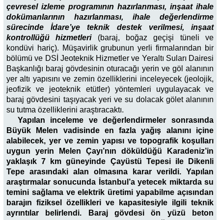
çevresel izleme programının hazırlanması, inşaat ihale
dokümanlarının hazırlanması, ihale değerlendirme
sürecinde İdare’ye teknik destek verilmesi, inşaat
kontrollüğü hizmetleri
(baraj, boğaz geçişi tüneli ve
kondüvi hariç). Müşavirlik grubunun yerli firmalarından bir
bölümü ve DSİ Jeoteknik Hizmetler ve Yeraltı Suları Dairesi
Başkanlığı baraj gövdesinin oturacağı yerin ve göl alanının
yer altı yapısını ve zemin özelliklerini inceleyecek (jeolojik,
jeofizik ve jeoteknik etütler) yöntemleri uygulayacak ve
baraj gövdesini taşıyacak yeri ve su dolacak gölet alanının
su tutma özelliklerini araştıracaktı.
Yapılan inceleme ve değerlendirmeler sonrasında
Büyük Melen vadisinde en fazla yağış alanını içine
alabilecek, yer ve zemin yapısı ve topografik koşulları
uygun yerin Melen Çayı’nın döküldüğü Karadeniz’in
yaklaşık 7 km güneyinde Çayüstü Tepesi ile Dikenli
Tepe arasındaki alan olmasına karar verildi. Yapılan
araştırmalar sonucunda İstanbul’a yetecek miktarda su
temini sağlama ve elektrik üretimi yapabilme açısından
barajın fiziksel özellikleri ve kapasitesiyle ilgili teknik
ayrıntılar belirlendi. Baraj gövdesi ön yüzü beton