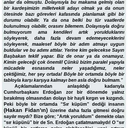
anlar da olmuştu. Dolayısıyla bu makama gelmiş olan
bir kardeşimizin milletvekili adayı olmak ya da onun
ötesinde bazı görevleri kafasında planlamak gibi bir
durumu olabilir. Ya da ona belki bu tür vaatlerde
bulunulmuş olabilir, orasını bilemem. Dolayısıyla doğru
bulmuyorum ama kendileri artık yorulduklarını
söyleyerek, daha fazla devam edemeyeceklerini
söyleyerek, maalesef böyle bir adım atmayı uygun
buldular ve bu adımı attılar. Yerine kim gelecekse Sayın
Başbakan teklif yapar. Biz de onar ya da onamayız.
Kimin geleceği çok önemli! Çünkü bizim paralel yapıyla
mücadele esnasında neler yaşadığımız, neler
çektiğimiz, her şey ortada! Böyle bir ortamda böyle bir
tabloyla karşı karşıya kalmayı ben asla doğru bulmam.”
Açıklamalarından anlaşıldığı kadarıyla
Cumhurbaşkanı Erdoğan zor bir dönemde yalnız
bırakılmış olmasından dolayı bir hayli kırgın ve kızgındı.
Peki böyle bir ortamda “Sır küpüm” dediği insanın
(Hakan Fidan’ın)
üzerine daha fazla gitmesi doğru
sayılır mıydı? Bize göre; “Artık yoruldum” demekte olan
“sır küpünü” bir de Sn. Erdoğan çatlatmamalıydı! O “sır