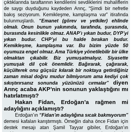
çıktıklarında taraftarının kendilerini sevdiklerini muhaliflerin
de saygı duyduğunu kaydeden Arınç, “Şimdi bir nefretle
bakış seziyorum. Kemikleşme, kamplaşma var” itirafında
bulunmuşlardı.
“Emanet (görev ve yetkiler) ehlinde
olmalı. Onun bunun yakınında, tarafında, şurasında,
burasında kesinlikle olmaz. ANAP’ı yıkan budur, DYP’yi
yıkan budur. CHP’yi bu halde bırakan budur.
Kemikleşme, kamplaşma var. Bu bizim yüzde 50
oyumuza engel olmaz. Ama Türkiye yönetilebilir bir ülke
olmaktan çıkabilir. Biz yumuşatmalıyız. Siyasette
yumuşak dil çok önemlidir. Bağırarak, çağırarak,
küçülterek onu güçsüz kılarak bir noktaya getirdiğiniz
zaman misal doğru mudur bilmiyorum ama kediyi çok
diyen
sıkıştırırsanız sonunda yüzünüzü cırmalar”
Arınç acaba AKP’nin sonunun yaklaştığını mı
hatırlatmıştı?
Hakan Fidan, Erdoğan’a rağmen mi
adaylığını açıklamıştı?
Erdoğan’ın
“Fidan’ın adaylığına sıcak bakmıyorum”
demesi kafaları karıştırmıştı. Örneğin daha önce Fidan için
destek mesajı atan Şamil Tayyar gibiler, Erdoğan’ın