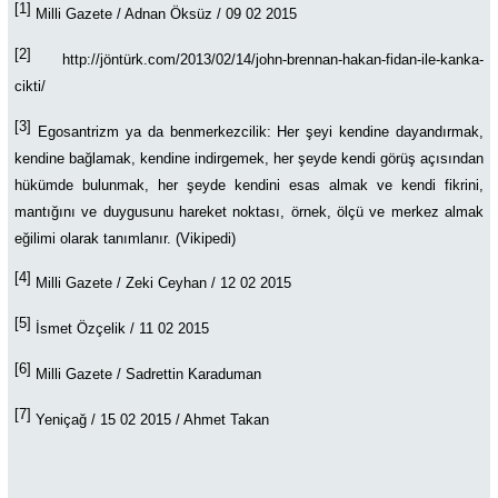
[1]
Milli Gazete / Adnan Öksüz / 09 02 2015
[2]
http://jöntürk.com/2013/02/14/john-brennan-hakan-fidan-ile-kanka-
cikti/
[3]
Egosantrizm ya da benmerkezcilik: Her şeyi kendine dayandırmak,
kendine bağlamak, kendine indirgemek, her şeyde kendi görüş açısından
hükümde bulunmak, her şeyde kendini esas almak ve kendi fikrini,
mantığını ve duygusunu hareket noktası, örnek, ölçü ve merkez almak
eğilimi olarak tanımlanır. (Vikipedi)
[4]
Milli Gazete / Zeki Ceyhan / 12 02 2015
[5]
İsmet Özçelik / 11 02 2015
[6]
Milli Gazete / Sadrettin Karaduman
[7]
Yeniçağ / 15 02 2015 / Ahmet Takan