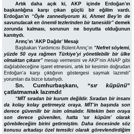
Artık daha açık ki, AKP içinde Erdoğan’ın
başkanlığına karşı çıkan güçlü bir eğilim vardı.
Erdoğan’ın
“Öyle zannediyorum ki, Ahmet Bey’in de
savunulacak en önemli tezlerinden bir tanesidir”
demek
zorunda kalması, sorunun ne boyutta olduğunun
kanıtıydı.
Arınç’ın ‘AKP Dağılır’ Mesajı
Başbakan Yardımcısı Bülent Arınç’ın
“Nefret söylemi,
yüzde 50 oya rağmen Türkiye’yi yönetilebilir bir ülke
olmaktan çıkarır”
mesajı vermesini ve AKP’nin ANAP gibi
dağılabileceğine işaret etmesini, artık bir kesimin doğrudan
Erdoğan’a karşı çıktığının göstergesi saymak lazımdı”
yorumları da bizce tutarlıydı.
Sn. Cumhurbaşkanı,
“sır küpünü
”
çatlatmamak lazımdı!
“MİT sıradan bir kurum değildir. Sıradan bir insanı
da kolay kolay getirmeyiz oraya. MİT’in başında son
derece güvenilir bir isim olmalıdır. Nitekim ben oraya
son derece güvenilen, hatta ‘sır küpüm’ olarak
görebileceğim birini getirmiştim. Daha öncesinde söz
konusu arkadaşı özel temsilci olarak görevlendirdiğim