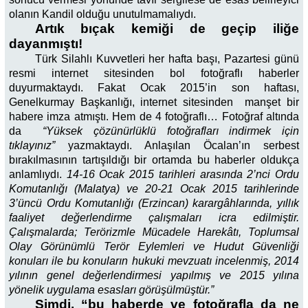
olanın Kandil olduğu unutulmamalıydı.
Artık bıçak kemiği de geçip iliğe
dayanmıştı!
Türk Silahlı Kuvvetleri her hafta başı, Pazartesi günü
resmi internet sitesinden bol fotoğraflı haberler
duyurmaktaydı. Fakat Ocak 2015’in son haftası,
Genelkurmay Başkanlığı, internet sitesinden manşet bir
habere imza atmıştı. Hem de 4 fotoğraflı… Fotoğraf altında
da
“Yüksek çözünürlüklü fotoğrafları indirmek için
tıklayınız”
yazmaktaydı. Anlaşılan Öcalan’ın serbest
bırakılmasının tartışıldığı bir ortamda bu haberler oldukça
anlamlıydı.
14-16 Ocak 2015 tarihleri arasında 2’nci Ordu
Komutanlığı (Malatya) ve 20-21 Ocak 2015 tarihlerinde
3’üncü Ordu Komutanlığı (Erzincan) karargâhlarında, yıllık
faaliyet değerlendirme çalışmaları icra edilmiştir.
Çalışmalarda; Terörizmle Mücadele Harekâtı, Toplumsal
Olay Görünümlü Terör Eylemleri ve Hudut Güvenliği
konuları ile bu konuların hukuki mevzuatı incelenmiş, 2014
yılının genel değerlendirmesi yapılmış ve 2015 yılına
yönelik uygulama esasları görüşülmüştür.”
Şimdi, “bu haberde ve fotoğrafla da ne