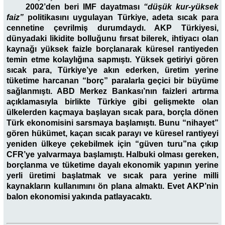
2002’den beri IMF dayatması
“düşük kur-yüksek
faiz”
politikasını uygulayan Türkiye, adeta sıcak para
cennetine çevrilmiş durumdaydı. AKP Türkiyesi,
dünyadaki likidite bolluğunu fırsat bilerek,
ihtiyacı olan
kaynağı yüksek faizle borçlanarak küresel rantiyeden
temin etme kolaylığına
sapmıştı. Yüksek getiriyi gören
sıcak para, Türkiye’ye akın ederken, üretim yerine
tüketime harcanan “borç” paralarla geçici bir büyüme
sağlanmıştı. ABD Merkez Bankası’nın faizleri artırma
açıklamasıyla birlikte Türkiye gibi gelişmekte olan
ülkelerden kaçmaya başlayan sıcak para, borçla dönen
Türk ekonomisini sarsmaya başlamıştı. Bunu “nihayet”
gören hükümet, kaçan sıcak parayı ve küresel rantiyeyi
yeniden ülkeye çekebilmek için “güven turu”na çıkıp
CFR’ye yalvarmaya başlamıştı. Halbuki olması gereken,
borçlanma ve tüketime dayalı ekonomik yapının yerine
yerli üretimi başlatmak ve sıcak para yerine milli
kaynakların kullanımını ön plana almaktı. Evet AKP’nin
balon ekonomisi yakında patlayacaktı.