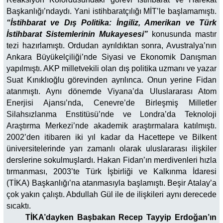
Başkanlığı’ndaydı. Yani istihbaratçılığı MİT’le başlamamıştı.
“İstihbarat ve Dış Politika: İngiliz, Amerikan ve Türk
İstihbarat Sistemlerinin Mukayesesi”
konusunda mastır
tezi hazırlamıştı. Ordudan ayrıldıktan sonra, Avustralya’nın
Ankara Büyükelçiliği’nde Siyasi ve Ekonomik Danışman
yapılmıştı. AKP milletvekili olan dış politika uzmanı ve yazar
Suat Kınıklıoğlu görevinden ayrılınca. Onun yerine Fidan
atanmıştı. Aynı dönemde Viyana’da Uluslararası Atom
Enerjisi Ajansı’nda, Cenevre’de Birleşmiş Milletler
Silahsızlanma Enstitüsü’nde ve Londra’da Teknoloji
Araştırma Merkezi’nde akademik araştırmalara katılmıştı.
2002’den itibaren iki yıl kadar da Hacettepe ve Bilkent
üniversitelerinde yarı zamanlı olarak uluslararası ilişkiler
derslerine sokulmuşlardı. Hakan Fidan’ın merdivenleri hızla
tırmanması, 2003’te Türk İşbirliği ve Kalkınma İdaresi
(TİKA) Başkanlığı’na atanmasıyla başlamıştı. Beşir Atalay’a
çok yakın çalıştı. Abdullah Gül ile de ilişkileri aynı derecede
sıcaktı.
TİKA’dayken Başbakan Recep Tayyip Erdoğan’ın