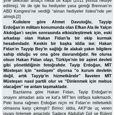
yine dekoratif amaçlı metal bir kaptı (2011 yılında hediye
edilmiş). Ve de işte bu hediyeler yasa gereği Brennan’ın
ABD Kongresi’ne verdiği “alınan hediyeler listesi”nde yer
almıştı.[2]
Kulislere göre Ahmet Davutoğlu, Tayyip
Erdoğan’ın militanı konumunda olan Efkan Ala ile Yalçın
Akdoğan’ı seçim sonrasında etkisizleştirmek için, eski
arkadaşı olan Hakan Fidan’la bir ekip kurmak
hesabındadır. Keskin bir başka iddia ise; Hakan
Fidan’ın Tayyip Bey’in sağlığı ile alakalı yakın bilgilere
sahip olduğu ve ona göre davrandığıdır. Ne olursa
olsun Hakan Fidan olayı, Türkiye’nin bir aşiret devleti
gibi yönetildiğinin fotoğrafıdır. Tayip Erdoğan, MİT
Müsteşarı için “sırdaşım” diyorsa “o kurum devletin
değil, artık Tayyip’in hizmetkârıdır” İlaveten MİT
Müsteşarı nasıl partili olur ve “Dinlenmek için mebus
olacağım” ne anlam taşımaktadır.
Bazılarına göre Hakan Fidan, Tayip Erdoğan’ın
onayını almadan asla ve kat’a MİT’ten istifaya kalkmazdı.
Peki buna rağmen Erdoğan niçin mi Fidan’ın milletvekili
olmasına karşı çıkmıştı? Birinci iddia, AKP’de uç veren
isyanı önlemek amaçlıdır. Sadece Abdullah Gül ve Bülent