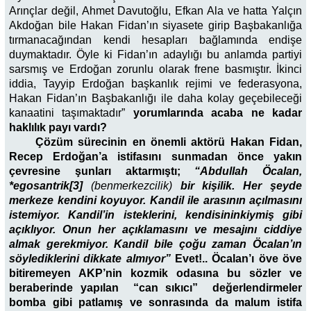
Arınçlar değil, Ahmet Davutoğlu, Efkan Ala ve hatta Yalçın
Akdoğan bile Hakan Fidan’ın siyasete girip Başbakanlığa
tırmanacağından kendi hesapları bağlamında endişe
duymaktadır. Öyle ki Fidan’ın adaylığı bu anlamda partiyi
sarsmış ve Erdoğan zorunlu olarak frene basmıştır. İkinci
iddia, Tayyip Erdoğan başkanlık rejimi ve federasyona,
Hakan Fidan’ın Başbakanlığı ile daha kolay geçebileceği
kanaatini taşımaktadır”
yorumlarında acaba ne kadar
haklılık payı vardı?
Çözüm sürecinin en önemli aktörü Hakan Fidan,
Recep Erdoğan’a istifasını sunmadan önce yakın
çevresine şunları aktarmıştı;
“Abdullah Öcalan,
*egosantrik[3]
(benmerkezcilik)
bir kişilik. Her şeyde
merkeze kendini koyuyor. Kandil ile arasının açılmasını
istemiyor. Kandil’in isteklerini, kendisininkiymiş gibi
açıklıyor. Onun her açıklamasını ve mesajını ciddiye
almak gerekmiyor. Kandil bile çoğu zaman Öcalan’ın
söylediklerini dikkate almıyor”
Evet!.. Öcalan’ı öve öve
bitiremeyen AKP’nin kozmik odasına bu sözler ve
beraberinde yapılan “can sıkıcı” değerlendirmeler
bomba gibi patlamış ve sonrasında da malum istifa