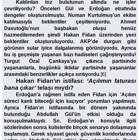
Kaldırılan toz bulutunun altında ne işler
çevriliyordu? Önceleri Gül ve Erdoğan etrafında
dengeler oluşturulmuştu. Numan Kurtulmuş’un ekibe
katılmasıyla beklentiler çeşitleniyordu. Ahmet
Davutoğlu’nun başbakan oluşu henüz
hazmedilemeden şimdi Hakan Fidan üzerinden yeni
beklentiler oluşturuluyordu. AKP’de durgun gibi
görünen sular iyice dalgalanmış görünüyordu. Ayrıca
bu iş geçmişte yaşanan bazı hadiseleri çağrıştırıyordu!
Turgut Özal Çankaya’ya çıkınca partisinde
yaşananlarla, bugünkü iktidar partisinde yaşananlar
arasındaki benzerlikler açıkça sırıtıyordu
.[6]
Hakan Fidan’ın istifası:
‘Açılımın faturası
bana çıkar’
telaşı mıydı?
Erdoğan’a rağmen istifa eden Fidan için ‘Açılım
süreci kanlı biteceği için kaçıyor’ yorumları yapılmıştı.
Ayrıca Fidan’ın istifasında bir dönem yakınında
bulunduğu Abdullah Gül’ün etkisi olduğu da
konuşulmaktaydı.
Sn. Erdoğan’ın konuyla ilgili
sözlerinden sonra kulislerde birçok senaryo dolaşmaya
başlamıştı. Gerek siyaset gerek güvenlik koridorlarında