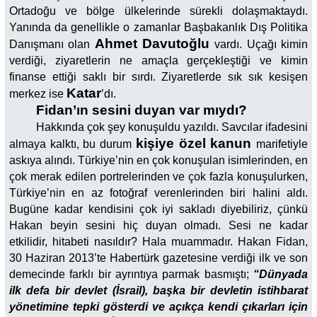
Ortadoğu ve bölge ülkelerinde sürekli dolaşmaktaydı.
Yanında da genellikle o zamanlar Başbakanlık Dış Politika
Ahmet Davutoğlu
Danışmanı olan
vardı. Uçağı kimin
verdiği, ziyaretlerin ne amaçla gerçekleştiği ve kimin
finanse ettiği saklı bir sırdı. Ziyaretlerde sık sık kesişen
Katar
merkez ise
’dı.
Fidan’ın sesini duyan var mıydı?
Hakkında çok şey konuşuldu yazıldı. Savcılar ifadesini
kişiye özel kanun
almaya kalktı, bu durum
marifetiyle
askıya alındı. Türkiye’nin en çok konuşulan isimlerinden, en
çok merak edilen portrelerinden ve çok fazla konuşulurken,
Türkiye’nin en az fotoğraf verenlerinden biri halini aldı.
Bugüne kadar kendisini çok iyi sakladı diyebiliriz, çünkü
Hakan beyin sesini hiç duyan olmadı. Sesi ne kadar
etkilidir, hitabeti nasıldır? Hala muammadır. Hakan Fidan,
30 Haziran 2013’te Habertürk gazetesine verdiği ilk ve son
demecinde farklı bir ayrıntıya parmak basmıştı;
“Dünyada
ilk defa bir devlet (İsrail), başka bir devletin istihbarat
yönetimine tepki gösterdi ve açıkça kendi çıkarları için