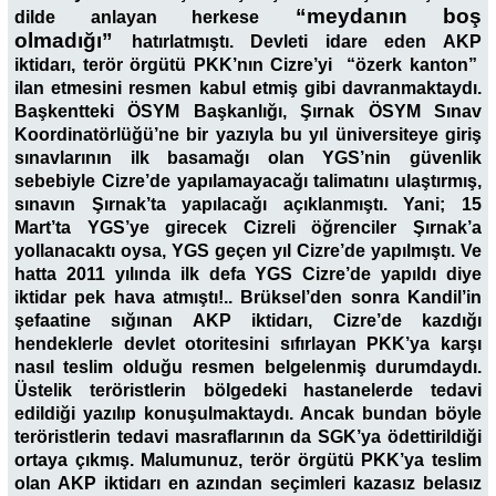
“meydanın boş
dilde anlayan herkese
olmadığı”
hatırlatmışt
ı. Devleti idare eden AKP
iktidarı, terör örgütü PKK’nın Cizre’yi “özerk kanton”
ilan etmesini resmen kabul etmiş gibi davranmaktaydı.
Başkentteki ÖSYM Başkanlığı, Şırnak ÖSYM Sınav
Koordinatörlüğü’ne bir yazıyla bu yıl üniversiteye giriş
sınavlarının ilk basamağı olan YGS’nin güvenlik
sebebiyle Cizre’de yapılamayacağı talimatını ulaştırmış,
sınavın Şırnak’ta yapılacağı açıklanmıştı. Yani; 15
Mart’ta YGS’ye girecek Cizreli öğrenciler Şırnak’a
yollanacaktı oysa, YGS geçen yıl Cizre’de yapılmıştı. Ve
hatta 2011 yılında ilk defa YGS Cizre’de yapıldı diye
iktidar pek hava atmıştı!.. Brüksel’den sonra Kandil’in
şefaatine sığınan AKP iktidarı, Cizre’de kazdığı
hendeklerle devlet otoritesini sıfırlayan PKK’ya karşı
nasıl teslim olduğu resmen belgelenmiş durumdaydı.
Üstelik teröristlerin bölgedeki hastanelerde tedavi
edildiği yazılıp konuşulmaktaydı. Ancak bundan böyle
teröristlerin tedavi masraflarının da SGK’ya ödettirildiği
ortaya çıkmış. Malumunuz, terör örgütü PKK’ya teslim
olan AKP iktidarı en azından seçimleri kazasız belasız