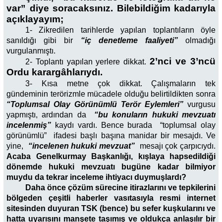
var” diye soracaksınız. Bilebildiğim kadarıyla
açıklayayım;
1- Zikredilen tarihlerde yapılan toplantıların öyle
sanıldığı gibi bir
“iç denetleme faaliyeti”
olmadığı
vurgulanmıştı.
2’nci ve 3’ncü
2- Toplantı yapılan yerlere dikkat.
Ordu karargâhlarıydı.
3-
Kısa metne çok dikkat. Çalışmaların tek
gündeminin terörizmle mücadele olduğu belirtildikten sonra
“Toplumsal Olay Görünümlü Terör Eylemleri”
vurgusu
yapmıştı, ardından da
“bu konuların hukuki mevzuatı
incelenmiş”
kaydı vardı. Bence burada “toplumsal olay
görünümlü” ifadesi başlı başına manidar bir mesajdı. Ve
yine,
“incelenen hukuki mevzuat”
mesajı çok çarpıcıydı.
Acaba Genelkurmay Başkanlığı, kışlaya hapsedildiği
dönemde hukuki mevzuatı bugüne kadar bilmiyor
muydu da tekrar inceleme ihtiyacı duymuşlardı?
Daha önce çözüm sürecine itirazlarını ve tepkilerini
bölgeden çeşitli haberler vasıtasıyla resmi internet
sitesinden duyuran TSK (bence) bu sefer kuşkularını ve
hatta uyarısını manşete taşımış ve oldukça anlaşılır bir