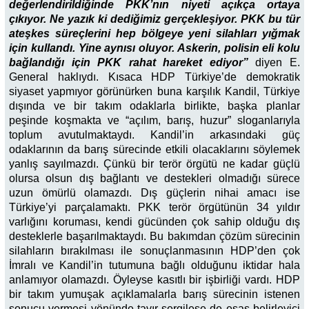
değerlendirildiğinde PKK’nın niyeti açıkça ortaya
çıkıyor. Ne yazık ki dediğimiz gerçekleşiyor. PKK bu tür
ateşkes süreçlerini hep bölgeye yeni silahları yığmak
için kullandı. Yine aynısı oluyor. Askerin, polisin eli kolu
bağlandığı için PKK rahat hareket ediyor”
diyen E.
General haklıydı. Kısaca HDP Türkiye’de demokratik
siyaset yapmıyor görünürken buna karşılık Kandil, Türkiye
dışında ve bir takım odaklarla birlikte, başka planlar
peşinde koşmakta ve “açılım, barış, huzur” sloganlarıyla
toplum avutulmaktaydı. Kandil’in arkasındaki güç
odaklarının da barış sürecinde etkili olacaklarını söylemek
yanlış sayılmazdı. Çünkü bir terör örgütü ne kadar güçlü
olursa olsun dış bağlantı ve destekleri olmadığı sürece
uzun ömürlü olamazdı. Dış güçlerin nihai amacı ise
Türkiye’yi parçalamaktı. PKK terör örgütünün 34 yıldır
varlığını koruması, kendi gücünden çok sahip olduğu dış
desteklerle başarılmaktaydı. Bu bakımdan çözüm sürecinin
silahların bırakılması ile sonuçlanmasının HDP’den çok
İmralı ve Kandil’in tutumuna bağlı olduğunu iktidar hala
anlamıyor olamazdı. Öyleyse kasıtlı bir işbirliği vardı. HDP
bir takım yumuşak açıklamalarla barış sürecinin istenen
sonucu vermesi yönünde tavır sergilese de esas belirleyici