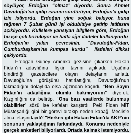
söylüyor, Erdoğan “olmaz” diyordu. Sonra Ahmet
Davutoğlu’na
gidip ısrarını sürdürüyor, Erdoğan’a gidip
izin istiyordu. Erdoğan yine soğuk bakıyor, buna
rağmen 7 Şubat günü işi oldubittiye getirip istifasını
açıklıyordu. Kulislere yansıyan bilgilere göre, Erdoğan
bu işe çok bozuluyor ve hatta ağır ifadeler kullanıyordu.
Erdoğan’ın yakın çevresinin, “Davutoğlu-Fidan,
Cumhurbaşkanı’na
kumpas kurdu” ifadeleri dikkat
çekiyordu.
Erdoğan Güney Amerika gezisine çıkarken Hakan
Fidan’ın adaylığına ilişkin tavrını açıkladı. Uçağına
bindirdiği gazetecilere olayın detaylarını anlattı.
Davutoğlu’na görüşünü hatırlattığını, Davutoğlu’nun
takmadığını dolaylıda olsa ağzından kaçırdı.
“Ben Sayın
Fidan’ın adaylığına olumlu bakmıyorum”
diyerek.
Kızgınlığını da belirtip,
“Ona bazı vaatlerde bulunmuş
olabilirler
” sözü ise kafaları karıştırdı. Peki Fidan MİT
Müsteşarlığı gibi bir görevi bırakıp neden kapağı Meclis’e
atma telaşındaydı?
“Herkes gibi Hakan Fidan’da AKP’nin
sonunun yaklaştığının farkındaydı. Konumu nedeniyle
gerçek anketleri biliyorlardı. Ortada kalmak istemiyordu.