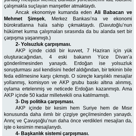
çalışmakla suçlayan manşetler atmaktaydı.
Ancak ekonomiye kumanda eden
Ali Babacan ve
Mehmet Şimşek
, Merkez Bankası’na ve ekonomi
bürokratlarına hala sahip çıkmaktaydı. (Davutoğlu’nun
hükümet kurma çalışmaları sırasında da bu alanda sert bir
çarpışma yaşanmıştı.)
2- Yolsuzluk çarpışması.
AKP içinde ciddi bir kuvvet, 7 Haziran için yük
oluşturacağından, 4 eski bakanın Yüce Divan’a
gönderilmesinden yanaydı. Erdoğan ise yolsuzluk
soruşturması asıl kendisini hedef aldığından, bir tekinin bile
feda edilmesine karşı çıkmıştı. O süreçte karşılıklı mesajlar
yollanmış, komisyon ve AKP grubu baskı altına alınmış,
oylama ertelenmiş ve neticede Erdoğan kazanmıştı. Ama
AKP içinde 50 kadar milletvekili ona katılmamıştı.
3- Dış politika çarpışması.
AKP içinde bir kesim hem Suriye hem de Mısır
konusunda daha ılımlı bir çizgiye geçilmesinden yanaydı.
Arınç ve Çavuşoğlu’nun daha önce verdikleri mesajları da,
işte o kesimin mesajlarıydı.
4- Başkanlık sistemi çarpışması.