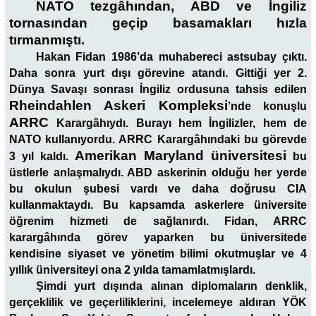
NATO tezgâhından, ABD ve İngiliz
tornasından geçip basamakları hızla
tırmanmıştı.
Hakan Fidan 1986’da muhabereci astsubay çıktı.
Daha sonra yurt dışı görevine atandı. Gittiği yer 2.
Dünya Savaşı sonrası İngiliz ordusuna tahsis edilen
Rheindahlen Askeri Kompleksi
’nde konuşlu
ARRC
Karargâhıydı. Burayı hem İngilizler, hem de
NATO kullanıyordu. ARRC Karargâhındaki bu görevde
Amerikan Maryland üniversitesi
3 yıl kaldı.
bu
üstlerle anlaşmalıydı. ABD askerinin olduğu her yerde
bu okulun şubesi vardı ve daha doğrusu CIA
kullanmaktaydı. Bu kapsamda askerlere üniversite
öğrenim hizmeti de sağlanırdı. Fidan, ARRC
karargâhında görev yaparken bu üniversitede
kendisine siyaset ve yönetim bilimi okutmuşlar ve 4
yıllık üniversiteyi ona 2 yılda tamamlatmışlardı.
Şimdi yurt dışında alınan diplomaların denklik,
gerçeklilik ve geçerliliklerini, incelemeye aldıran YÖK