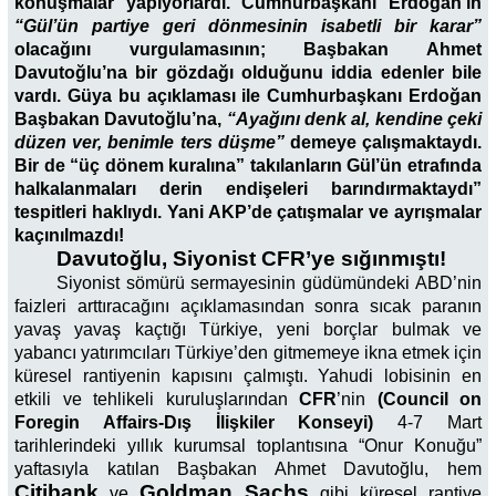
konuşmalar yapıyorlardı. Cumhurbaşkanı Erdoğan’ın
“Gül’ün partiye geri dönmesinin isabetli bir karar”
olacağını vurgulamasının; Başbakan Ahmet
Davutoğlu’na bir gözdağı olduğunu iddia edenler bile
vardı. Güya bu açıklaması ile Cumhurbaşkanı Erdoğan
Başbakan Davutoğlu’na,
“Ayağını denk al, kendine çeki
düzen ver, benimle ters düşme”
demeye çalışmaktaydı.
Bir de “üç dönem kuralına” takılanların Gül’ün etrafında
halkalanmaları derin endişeleri barındırmaktaydı”
tespitleri haklıydı. Yani AKP’de çatışmalar ve ayrışmalar
kaçınılmazdı!
Davutoğlu, Siyonist CFR’ye sığınmıştı!
Siyonist sömürü sermayesinin güdümündeki ABD’nin
faizleri arttıracağını açıklamasından sonra sıcak paranın
yavaş yavaş kaçtığı Türkiye, yeni borçlar bulmak ve
yabancı yatırımcıları Türkiye’den gitmemeye ikna etmek için
küresel rantiyenin kapısını çalmıştı. Yahudi lobisinin en
etkili ve tehlikeli kuruluşlarından
CFR
’nin
(Council on
Foregin Affairs-Dış İlişkiler Konseyi)
4-7 Mart
tarihlerindeki yıllık kurumsal toplantısına “Onur Konuğu”
yaftasıyla katılan Başbakan Ahmet Davutoğlu, hem
Citibank
Goldman Sachs
ve
gibi küresel rantiye