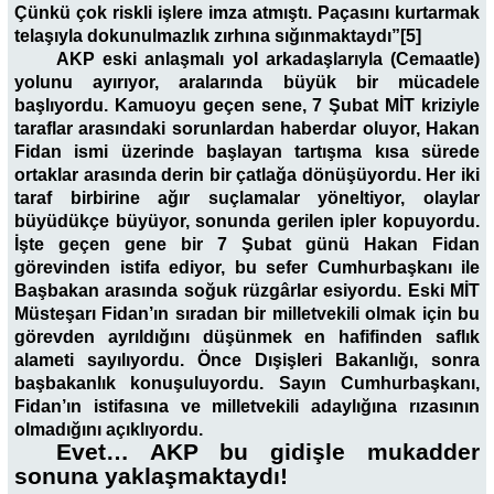
Çünkü çok riskli işlere imza atmıştı. Paçasını kurtarmak
telaşıyla dokunulmazlık zırhına sığınmaktaydı”[5]
AKP eski anlaşmalı yol arkadaşlarıyla (Cemaatle)
yolunu ayırıyor, aralarında büyük bir mücadele
başlıyordu. Kamuoyu geçen sene, 7 Şubat MİT kriziyle
taraflar arasındaki sorunlardan haberdar oluyor, Hakan
Fidan ismi üzerinde başlayan tartışma kısa sürede
ortaklar arasında derin bir çatlağa dönüşüyordu. Her iki
taraf birbirine ağır suçlamalar yöneltiyor, olaylar
büyüdükçe büyüyor, sonunda gerilen ipler kopuyordu.
İşte geçen gene bir 7 Şubat günü Hakan Fidan
görevinden istifa ediyor, bu sefer Cumhurbaşkanı ile
Başbakan arasında soğuk rüzgârlar esiyordu. Eski MİT
Müsteşarı Fidan’ın sıradan bir milletvekili olmak için bu
görevden ayrıldığını düşünmek en hafifinden saflık
alameti sayılıyordu. Önce Dışişleri Bakanlığı, sonra
başbakanlık konuşuluyordu. Sayın Cumhurbaşkanı,
Fidan’ın istifasına ve milletvekili adaylığına rızasının
olmadığını açıklıyordu.
Evet… AKP bu gidişle mukadder
sonuna yaklaşmaktaydı!