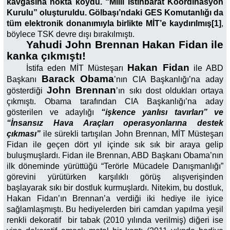
kavgasına nokta koydu. “Milli İstihbarat Koordinasyon
Kurulu” oluşturuldu. Gölbaşı’ndaki GES Komutanlığı da
tüm elektronik donanımıyla birlikte MİT’e kaydırılmış[1]
,
böylece TSK devre dışı bırakılmıştı.
Yahudi John Brennan Hakan Fidan ile
kanka çıkmıştı!
Hakan Fidan
İstifa eden MİT Müsteşarı
ile ABD
Barack Obama
Başkanı
’nın CIA Başkanlığı’na aday
John Brennan
gösterdiği
’ın sıkı dost oldukları ortaya
çıkmıştı. Obama tarafından CIA Başkanlığı’na aday
gösterilen ve adaylığı
“işkence yanlısı tavırları” ve
“İnsansız Hava Araçları operasyonlarına destek
çıkması”
ile sürekli tartışılan John Brennan, MİT Müsteşarı
Fidan ile geçen dört yıl içinde sık sık bir araya gelip
buluşmuşlardı. Fidan ile Brennan, ABD Başkanı Obama’nın
ilk döneminde yürüttüğü “Terörle Mücadele Danışmanlığı”
görevini yürütürken karşılıklı görüş alışverişinden
başlayarak sıkı bir dostluk kurmuşlardı. Nitekim, bu dostluk,
Hakan Fidan’ın Brennan’a verdiği iki hediye ile iyice
sağlamlaşmıştı. Bu hediyelerden biri camdan yapılma yeşil
renkli dekoratif bir tabak (2010 yılında verilmiş) diğeri ise