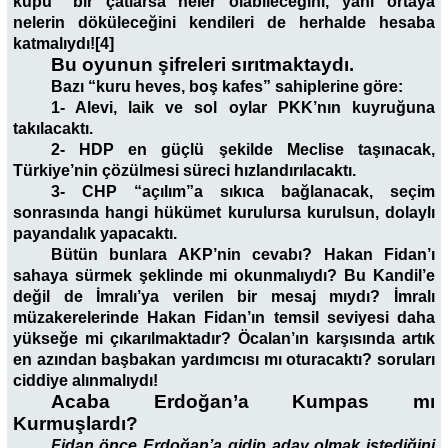
küpü” bir çatlarsa neler olabileceğini, yani ortaya
nelerin döküleceğini kendileri de herhalde hesaba
katmalıydı![4]
Bu oyunun şifreleri sırıtmaktaydı.
Bazı “kuru heves, boş kafes” sahiplerine göre:
1- Alevi, laik ve sol oylar PKK’nın kuyruğuna
takılacaktı.
2- HDP en güçlü şekilde Meclise taşınacak,
Türkiye’nin çözülmesi süreci hızlandırılacaktı.
3- CHP “açılım”a sıkıca bağlanacak, seçim
sonrasında hangi hükümet kurulursa kurulsun, dolaylı
payandalık yapacaktı.
Bütün bunlara AKP’nin cevabı? Hakan Fidan’ı
sahaya sürmek şeklinde mi okunmalıydı? Bu Kandil’e
değil de İmralı’ya verilen bir mesaj mıydı? İmralı
müzakerelerinde Hakan Fidan’ın temsil seviyesi daha
yükseğe mi çıkarılmaktadır? Öcalan’ın karşısında artık
en azından başbakan yardımcısı mı oturacaktı?
soruları
ciddiye alınmalıydı!
Acaba Erdoğan’a Kumpas mı
Kurmuşlardı?
Fidan önce Erdoğan’a gidip aday olmak istediğini