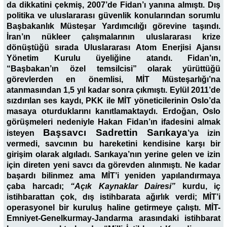
da dikkatini çekmiş, 2007’de Fidan’ı yanına almıştı. Dış
politika ve uluslararası güvenlik konularından sorumlu
Başbakanlık Müsteşar Yardımcılığı görevine taşındı.
İran’ın nükleer çalışmalarının uluslararası krize
dönüştüğü sırada Uluslararası Atom Enerjisi Ajansı
Yönetim Kurulu üyeliğine atandı. Fidan’ın,
“Başbakan’ın özel temsilcisi” olarak yürüttüğü
görevlerden en önemlisi, MİT Müsteşarlığı’na
atanmasından 1,5 yıl kadar sonra çıkmıştı. Eylül 2011’de
sızdırılan ses kaydı, PKK ile MİT yöneticilerinin Oslo’da
masaya oturduklarını kanıtlamaktaydı. Erdoğan, Oslo
görüşmeleri nedeniyle Hakan Fidan’ın ifadesini almak
Başsavcı Sadrettin Sarıkaya
isteyen
’ya izin
vermedi, savcının bu hareketini kendisine karşı bir
girişim olarak algıladı. Sarıkaya’nın yerine gelen ve izin
için direten yeni savcı da görevden alınmıştı. Ne kadar
başardı bilinmez ama MİT’i yeniden yapılandırmaya
çaba harcadı;
“Açık Kaynaklar Dairesi”
kurdu, iç
istihbarattan çok, dış istihbarata ağırlık verdi; MİT’i
operasyonel bir kuruluş haline getirmeye çalıştı. MİT-
Emniyet-Genelkurmay-Jandarma arasındaki istihbarat