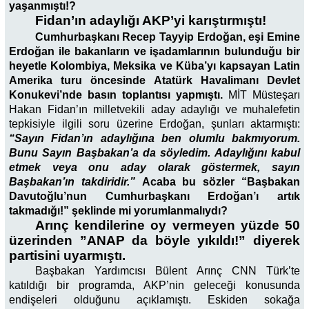
yaşanmıştı!?
Fidan’ın adaylığı AKP’yi karıştırmıştı!
Cumhurbaşkanı Recep Tayyip Erdoğan, eşi Emine
Erdoğan ile bakanların ve işadamlarının bulunduğu bir
heyetle Kolombiya, Meksika ve Küba’yı kapsayan Latin
Amerika turu öncesinde Atatürk Havalimanı Devlet
Konukevi’nde basın toplantısı yapmıştı.
MİT Müsteşarı
Hakan Fidan’ın milletvekili aday adaylığı ve muhalefetin
tepkisiyle ilgili soru üzerine Erdoğan, şunları aktarmıştı:
“Sayın Fidan’ın adaylığına ben olumlu bakmıyorum.
Bunu Sayın Başbakan’a da söyledim. Adaylığını kabul
etmek veya onu aday olarak göstermek, sayın
Başbakan’ın takdiridir.”
Acaba bu sözler “Başbakan
Davutoğlu’nun Cumhurbaşkanı Erdoğan’ı artık
takmadığı!” şeklinde mi yorumlanmalıydı?
Arınç kendilerine oy vermeyen yüzde 50
üzerinden ”ANAP da böyle yıkıldı!” diyerek
partisini uyarmıştı.
Başbakan Yardımcısı Bülent Arınç CNN Türk’te
katıldığı bir programda, AKP’nin geleceği konusunda
endişeleri olduğunu açıklamıştı. Eskiden sokağa