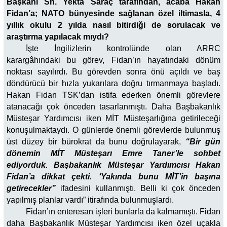
Başkanı Sn. Yekta Saraç tarafından, acaba Hakan
Fidan’a; NATO bünyesinde sağlanan özel iltimasla, 4
yıllık okulu 2 yılda nasıl bitirdiği de sorulacak ve
araştırma yapılacak mıydı?
İşte İngilizlerin kontrolünde olan ARRC
karargâhındaki bu görev, Fidan’ın hayatındaki dönüm
noktası sayılırdı. Bu görevden sonra önü açıldı ve baş
döndürücü bir hızla yukarılara doğru tırmanmaya başladı.
Hakan Fidan TSK’dan istifa ederken önemli görevlere
atanacağı çok önceden tasarlanmıştı. Daha Başbakanlık
Müsteşar Yardımcısı iken MİT Müsteşarlığına getirileceği
konuşulmaktaydı. O günlerde önemli görevlerde bulunmuş
üst düzey bir bürokrat da bunu doğrulayarak,
“Bir gün
dönemin MİT Müsteşarı Emre Taner’le sohbet
ediyorduk. Başbakanlık Müsteşar Yardımcısı Hakan
Fidan’a dikkat çekti. ‘Yakında bunu MİT’in başına
getirecekler”
ifadesini kullanmıştı. Belli ki çok önceden
yapılmış planlar vardı” itirafında bulunmuşlardı.
Fidan’ın enteresan işleri bunlarla da kalmamıştı. Fidan
daha Başbakanlık Müsteşar Yardımcısı iken özel uçakla