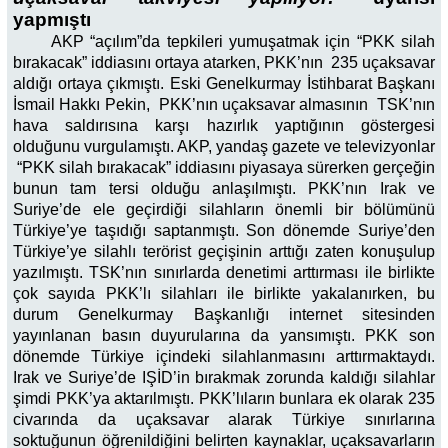
yapmıştı
AKP “açılım”da tepkileri yumuşatmak için “PKK silah
bırakacak” iddiasını ortaya atarken, PKK’nın 235 uçaksavar
aldığı ortaya çıkmıştı. Eski Genelkurmay İstihbarat Başkanı
İsmail Hakkı Pekin, PKK’nın uçaksavar almasının TSK’nın
hava saldırısına karşı hazırlık yaptığının göstergesi
olduğunu vurgulamıştı. AKP, yandaş gazete ve televizyonlar
“PKK silah bırakacak” iddiasını piyasaya sürerken gerçeğin
bunun tam tersi olduğu anlaşılmıştı. PKK’nın Irak ve
Suriye’de ele geçirdiği silahların önemli bir bölümünü
Türkiye’ye taşıdığı saptanmıştı. Son dönemde Suriye’den
Türkiye’ye silahlı terörist geçişinin arttığı zaten konuşulup
yazılmıştı. TSK’nın sınırlarda denetimi arttırması ile birlikte
çok sayıda PKK’lı silahları ile birlikte yakalanırken, bu
durum Genelkurmay Başkanlığı internet sitesinden
yayınlanan basın duyurularına da yansımıştı. PKK son
dönemde Türkiye içindeki silahlanmasını arttırmaktaydı.
Irak ve Suriye’de IŞİD’in bırakmak zorunda kaldığı silahlar
şimdi PKK’ya aktarılmıştı. PKK’lıların bunlara ek olarak 235
civarında da uçaksavar alarak Türkiye sınırlarına
soktuğunun öğrenildiğini belirten kaynaklar, uçaksavarların