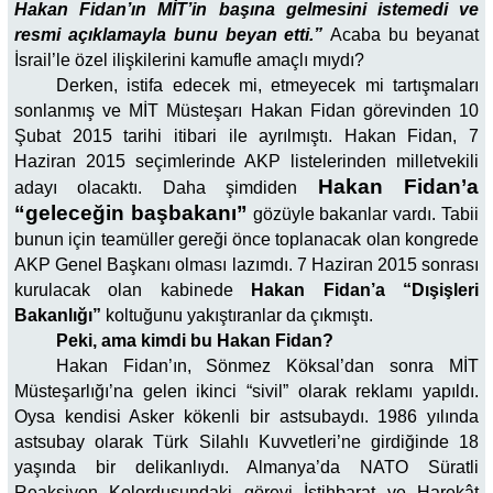
Hakan Fidan’ın MİT’in başına gelmesini istemedi ve
resmi açıklamayla bunu beyan etti.”
Acaba bu beyanat
İsrail’le özel ilişkilerini kamufle amaçlı mıydı?
Derken, istifa edecek mi, etmeyecek mi tartışmaları
sonlanmış ve MİT Müsteşarı Hakan Fidan görevinden 10
Şubat 2015 tarihi itibari ile ayrılmıştı. Hakan Fidan, 7
Haziran 2015 seçimlerinde AKP listelerinden milletvekili
Hakan Fidan’a
adayı olacaktı. Daha şimdiden
“geleceğin başbakanı”
gözüyle bakanlar vardı. Tabii
bunun için teamüller gereği önce toplanacak olan kongrede
AKP Genel Başkanı olması lazımdı. 7 Haziran 2015 sonrası
kurulacak olan kabinede
Hakan Fidan’a “Dışişleri
Bakanlığı”
koltuğunu yakıştıranlar da çıkmıştı.
Peki, ama kimdi bu Hakan Fidan?
Hakan Fidan’ın, Sönmez Köksal’dan sonra MİT
Müsteşarlığı’na gelen ikinci “sivil” olarak reklamı yapıldı.
Oysa kendisi Asker kökenli bir astsubaydı. 1986 yılında
astsubay olarak Türk Silahlı Kuvvetleri’ne girdiğinde 18
yaşında bir delikanlıydı. Almanya’da NATO Süratli
Reaksiyon Kolordusundaki görevi İstihbarat ve Harekât