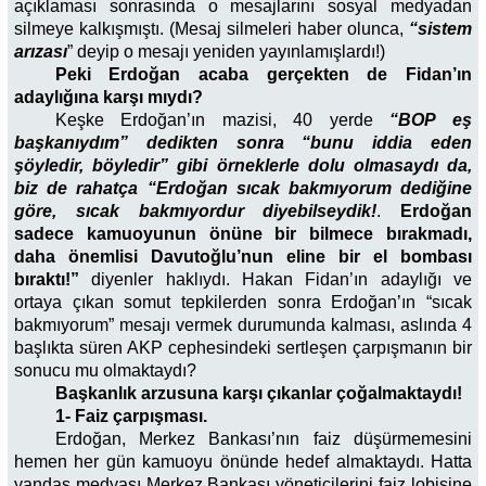
açıklaması sonrasında o mesajlarını sosyal medyadan
silmeye kalkışmıştı. (Mesaj silmeleri haber olunca,
“sistem
arızası
” deyip o mesajı yeniden yayınlamışlardı!)
Peki Erdoğan acaba gerçekten de Fidan’ın
adaylığına karşı mıydı?
Keşke Erdoğan’ın mazisi, 40 yerde
“BOP eş
başkanıydım” dedikten sonra “bunu iddia eden
şöyledir, böyledir” gibi örneklerle dolu olmasaydı da,
biz de rahatça “Erdoğan sıcak bakmıyorum dediğine
göre, sıcak bakmıyordur
diyebilseydik!
.
Erdoğan
sadece kamuoyunun önüne bir bilmece bırakmadı,
daha önemlisi Davutoğlu’nun eline bir el bombası
bıraktı!”
diyenler haklıydı. Hakan Fidan’ın adaylığı ve
ortaya çıkan somut tepkilerden sonra Erdoğan’ın “sıcak
bakmıyorum” mesajı vermek durumunda kalması, aslında 4
başlıkta süren AKP cephesindeki sertleşen çarpışmanın bir
sonucu mu olmaktaydı?
Başkanlık arzusuna karşı çıkanlar çoğalmaktaydı!
1- Faiz çarpışması.
Erdoğan, Merkez Bankası’nın faiz düşürmemesini
hemen her gün kamuoyu önünde hedef almaktaydı. Hatta
yandaş medyası Merkez Bankası yöneticilerini faiz lobisine