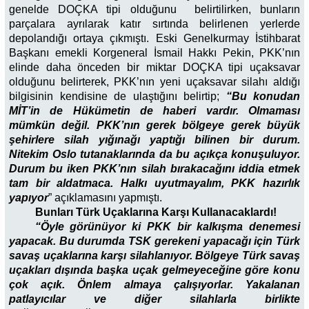
genelde DOÇKA tipi olduğunu belirtilirken, bunların
parçalara ayrılarak katır sırtında belirlenen yerlerde
depolandığı ortaya çıkmıştı. Eski Genelkurmay İstihbarat
Başkanı emekli Korgeneral İsmail Hakkı Pekin, PKK’nın
elinde daha önceden bir miktar DOÇKA tipi uçaksavar
olduğunu belirterek, PKK’nın yeni uçaksavar silahı aldığı
bilgisinin kendisine de ulaştığını belirtip;
“Bu konudan
MİT’in de Hükümetin de haberi vardır. Olmaması
mümkün değil. PKK’nın gerek bölgeye gerek büyük
şehirlere silah yığınağı yaptığı bilinen bir durum.
Nitekim Oslo tutanaklarında da bu açıkça konuşuluyor.
Durum bu iken PKK’nın silah bırakacağını iddia etmek
tam bir aldatmaca. Halkı uyutmayalım, PKK hazırlık
yapıyor
” açıklamasını yapmıştı.
Bunları Türk Uçaklarına Karşı Kullanacaklardı!
“Öyle görünüyor ki PKK bir kalkışma denemesi
yapacak. Bu durumda TSK gerekeni yapacağı için Türk
savaş uçaklarına karşı silahlanıyor. Bölgeye Türk savaş
uçakları dışında başka uçak gelmeyeceğine göre konu
çok açık. Önlem almaya çalışıyorlar. Yakalanan
patlayıcılar ve diğer silahlarla birlikte