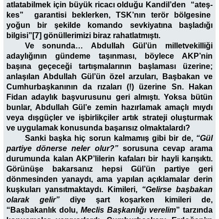
atlatabilmek için büyük ricacı olduğu Kandil’den “ateş-
kes” garantisi beklerken, TSK’nın terör bölgesine
yoğun bir şekilde komando sevkiyatına başladığı
bilgisi”[7] gönüllerimizi biraz rahatlatmıştı.
Ve sonunda… Abdullah Gül’ün milletvekilliği
adaylığının gündeme taşınması, böylece AKP’nin
başına geçeceği tartışmalarının başlaması üzerine;
anlaşılan Abdullah Gül’ün özel arzuları, Başbakan ve
Cumhurbaşkanının da rızaları (!) üzerine Sn. Hakan
Fidan adaylık başvurusunu geri almıştı. Yoksa bütün
bunlar, Abdullah Gül’e zemin hazırlamak amaçlı mıydı
veya dışgüçler ve işbirlikçiler artık strateji oluşturmak
ve uygulamak konusunda başarısız olmaktalardı?
Sanki başka hiç sorun kalmamış gibi bir de,
“Gül
partiye dönerse neler olur?”
sorusuna cevap arama
durumunda kalan AKP’lilerin kafaları bir hayli karışıktı.
Görünüşe bakarsanız hepsi Gül’ün partiye geri
dönmesinden yanaydı, ama yapılan açıklamalar derin
kuşkuları yansıtmaktaydı. Kimileri,
“Gelirse başbakan
olarak gelir”
diye şart koşarken kimileri de,
“Başbakanlık dolu,
Meclis Başkanlığı verelim
” tarzında