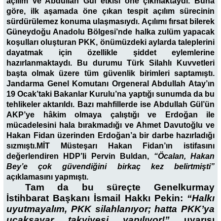
açılım ve Abdullah Gül etkisi öne çıkmaktaydı. Buna
göre, ilk aşamada öne çıkan tespit açılım sürecinin
sürdürülemez konuma ulaşmasıydı. Açılımı fırsat bilerek
Güneydoğu Anadolu Bölgesi’nde halka zulüm yapacak
koşulları oluşturan PKK, önümüzdeki aylarda taleplerini
dayatmak için özellikle şiddet eylemlerine
hazırlanmaktaydı. Bu durumu Türk Silahlı Kuvvetleri
başta olmak üzere tüm güvenlik birimleri saptamıştı.
Jandarma Genel Komutanı Orgeneral Abdullah Atay’ın
19 Ocak’taki Bakanlar Kurulu’na yaptığı sunumda da bu
tehlikeler aktarıldı. Bazı mahfillerde ise Abdullah Gül’ün
AKP’ye hâkim olmaya çalıştığı ve Erdoğan ile
mücadelesini hala bırakmadığı ve Ahmet Davutoğlu ve
Hakan Fidan üzerinden Erdoğan’a bir darbe hazırladığı
sızmıştı.
MİT Müsteşarı Hakan Fidan’ın istifasını
değerlendiren HDP’li Pervin Buldan,
“Öcalan, Hakan
Bey’e çok güvendiğini birkaç kez belirtmişti”
açıklamasını yapmıştı.
Tam da bu süreçte
Genelkurmay
İstihbarat Başkanı İsmail Hakkı Pekin:
“Halkı
uyutmayalım, PKK silahlanıyor; hatta PKK’ya
uçaksavar takviyesi yapılıyor!”
uyarısı