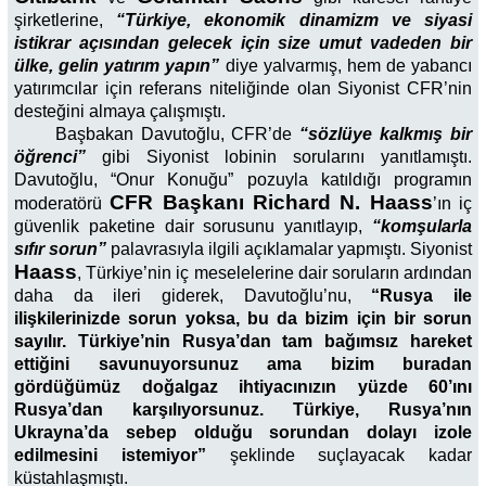
şirketlerine,
“Türkiye, ekonomik dinamizm ve siyasi
istikrar açısından gelecek için size umut vadeden bir
ülke, gelin yatırım yapın”
diye yalvarmış, hem de yabancı
yatırımcılar için referans niteliğinde olan Siyonist CFR’nin
desteğini almaya çalışmıştı.
Başbakan Davutoğlu, CFR’de
“sözlüye kalkmış bir
öğrenci”
gibi Siyonist lobinin sorularını yanıtlamıştı.
Davutoğlu, “Onur Konuğu” pozuyla katıldığı programın
CFR Başkanı Richard N. Haass
moderatörü
’ın iç
güvenlik paketine dair sorusunu yanıtlayıp,
“komşularla
sıfır sorun”
palavrasıyla ilgili açıklamalar yapmıştı. Siyonist
Haass
, Türkiye’nin iç meselelerine dair soruların ardından
daha da ileri giderek, Davutoğlu’nu,
“Rusya ile
ilişkilerinizde sorun yoksa, bu da bizim için bir sorun
sayılır. Türkiye’nin Rusya’dan tam bağımsız hareket
ettiğini savunuyorsunuz ama bizim buradan
gördüğümüz doğalgaz ihtiyacınızın yüzde 60’ını
Rusya’dan karşılıyorsunuz. Türkiye, Rusya’nın
Ukrayna’da sebep olduğu sorundan dolayı izole
edilmesini istemiyor”
şeklinde suçlayacak kadar
küstahlaşmıştı.