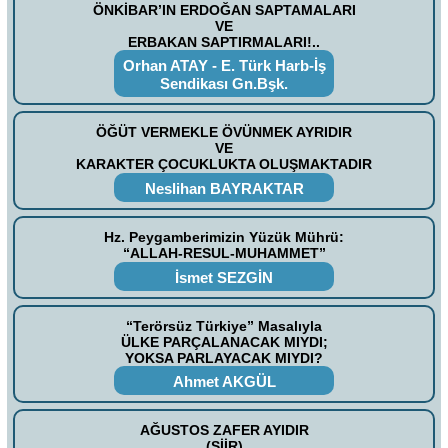
ÖNKİBAR’IN ERDOĞAN SAPTAMALARI
VE
ERBAKAN SAPTIRMALARI!..
Orhan ATAY - E. Türk Harb-İş
Sendikası Gn.Bşk.
ÖĞÜT VERMEKLE ÖVÜNMEK AYRIDIR
VE
KARAKTER ÇOCUKLUKTA OLUŞMAKTADIR
Neslihan BAYRAKTAR
Hz. Peygamberimizin Yüzük Mührü:
“ALLAH-RESUL-MUHAMMET”
İsmet SEZGİN
“Terörsüz Türkiye” Masalıyla
ÜLKE PARÇALANACAK MIYDI;
YOKSA PARLAYACAK MIYDI?
Ahmet AKGÜL
AĞUSTOS ZAFER AYIDIR
(ŞİİR)