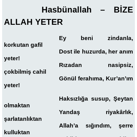
Hasbünallah – BİZE
ALLAH YETER
Ey beni zindanla,
korkutan gafil
Dost ile huzurda, her anım
yeter!
Rızadan nasipsiz,
çokbilmiş cahil
Gönül ferahıma, Kur’an’ım
yeter!
Haksızlığa susup, Şeytan
olmaktan
Yandaş riyakârlık,
şarlatanlıktan
Allah’a sığındım, şerre
kulluktan