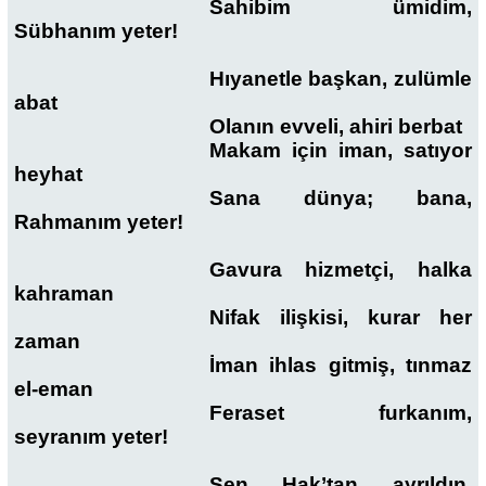
Sahibim ümidim,
Sübhanım yeter!
Hıyanetle başkan, zulümle
abat
Olanın evveli, ahiri berbat
Makam için iman, satıyor
heyhat
Sana dünya; bana,
Rahmanım yeter!
Gavura hizmetçi, halka
kahraman
Nifak ilişkisi, kurar her
zaman
İman ihlas gitmiş, tınmaz
el-eman
Feraset furkanım,
seyranım yeter!
Sen Hak’tan ayrıldın,