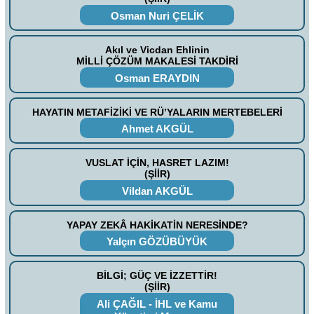
Osman Nuri ÇELİK
Akıl ve Vicdan Ehlinin
MİLLİ ÇÖZÜM MAKALESİ TAKDİRİ
Osman ERAYDIN
HAYATIN METAFİZİKİ VE RÜ’YALARIN MERTEBELERİ
Ahmet AKGÜL
VUSLAT İÇİN, HASRET LAZIM!
(ŞİİR)
Vildan AKGÜL
YAPAY ZEKÂ HAKİKATİN NERESİNDE?
Yalçın GÖZÜBÜYÜK
BİLGİ; GÜÇ VE İZZETTİR!
(ŞİİR)
Ali ÇAĞIL - İHL ve Kamu