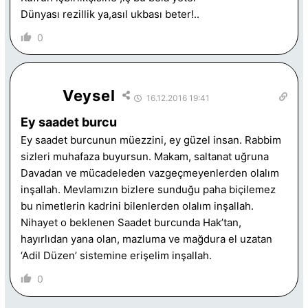
Dünyası rezillik ya,asıl ukbası beter!..
0
Veysel
16.12.2016 19:41
Ey saadet burcu
Ey saadet burcunun müezzini, ey güzel insan. Rabbim
sizleri muhafaza buyursun. Makam, saltanat uğruna
Davadan ve mücadeleden vazgeçmeyenlerden olalım
inşallah. Mevlamızın bizlere sunduğu paha biçilemez
bu nimetlerin kadrini bilenlerden olalım inşallah.
Nihayet o beklenen Saadet burcunda Hak’tan,
hayırlıdan yana olan, mazluma ve mağdura el uzatan
‘Adil Düzen’ sistemine erişelim inşallah.
0