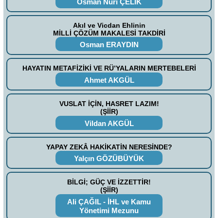
Osman Nuri ÇELİK
Akıl ve Vicdan Ehlinin
MİLLİ ÇÖZÜM MAKALESİ TAKDİRİ
Osman ERAYDIN
HAYATIN METAFİZİKİ VE RÜ’YALARIN MERTEBELERİ
Ahmet AKGÜL
VUSLAT İÇİN, HASRET LAZIM!
(ŞİİR)
Vildan AKGÜL
YAPAY ZEKÂ HAKİKATİN NERESİNDE?
Yalçın GÖZÜBÜYÜK
BİLGİ; GÜÇ VE İZZETTİR!
(ŞİİR)
Ali ÇAĞIL - İHL ve Kamu
Yönetimi Mezunu