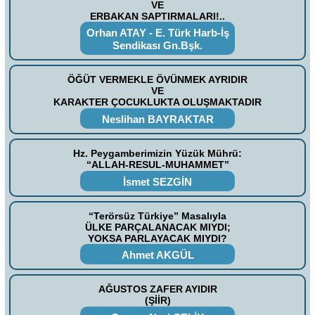
VE
ERBAKAN SAPTIRMALARI!..
Orhan ATAY - E. Türk Harb-İş
Sendikası Gn.Bşk.
ÖĞÜT VERMEKLE ÖVÜNMEK AYRIDIR
VE
KARAKTER ÇOCUKLUKTA OLUŞMAKTADIR
Neslihan BAYRAKTAR
Hz. Peygamberimizin Yüzük Mührü:
“ALLAH-RESUL-MUHAMMET”
İsmet SEZGİN
“Terörsüz Türkiye” Masalıyla
ÜLKE PARÇALANACAK MIYDI;
YOKSA PARLAYACAK MIYDI?
Ahmet AKGÜL
AĞUSTOS ZAFER AYIDIR
(ŞİİR)