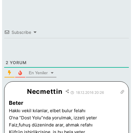
Subscribe
2
YORUM
En Yeniler
Necmettin
18.12.2016 20:26
Beter
Hakkı vekil kılanlar, elbet bulur felahı
O’na “Dost Yolu”nda yorulmak, izzeti yeter
Faiz,fuhuş düzeninde arar, ahmak refahı
Küfrün işbirlikçisine ,iş bu bela yeter