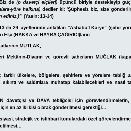
. Biz de
(o davetçi elçileri)
üçüncü biriyle destekleyip güç
nlara-yöre halkına)
dediler ki: ‘Şüphesiz biz, size gönderilm
 ediniz.)’
” (Yasin: 13-14)
3 ile 29. ayetlerinde anlatılan “Ashabü’l-Karye” (şehir-yör
en Elçi (HAKKA ve HAYRA ÇAĞIRICI)ların:
aatlarının MUTLAK,
eri Mekânın-Diyarın ve görevli şahısların MUĞLAK (kapal
; farklı ülkelere, bölgelere, şehirlere ve yörelere tebliğ 
ı sıkıntı ve saldırılara muhatap kalabilecekleri ve nasıl t
N davetçisi ve DAVA tebliğcisi için görevlendirmelerin, bi
 için en az iki kişi olarak gönderilmesi gerektiği…
 siyasi, stratejik ve istihbari konulardaki özel görevlendirme
zetilmesi…