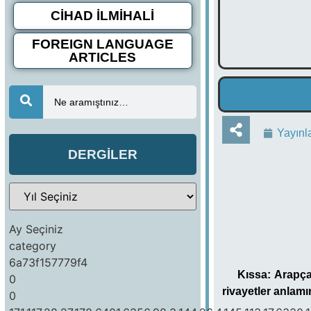
CİHAD İLMİHALİ
FOREIGN LANGUAGE
ARTICLES
Ne aramıştınız…
Yayınl
DERGİLER
Ay Seçiniz
category
6a73f157779f4
Kıssa: Arapça 
0
rivayetler anlamı
0