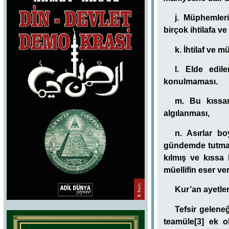
j. Müphemleri
birçok ihtilafa v
k. İhtilaf ve 
l. Elde edil
konulmaması.
m. Bu kıssan
algılanması,
n. Asırlar b
gündemde tutması
kılmış ve kıssa 
müellifin eser ver
Kur’an ayetleri
Tefsir gelene
teamüle[3] ek o