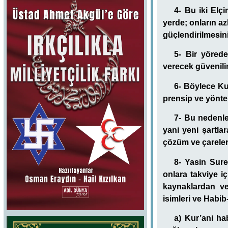
4- Bu iki Elç
yerde; onların az
güçlendirilmesin
5- Bir yöred
verecek güvenilir
6- Böylece Ku
prensip ve yönte
7- Bu nedenle
yani yeni şartlar
çözüm ve çarele
8- Yasin Sur
onlara takviye i
kaynaklardan ve
isimleri ve Habib-
a) Kur’ani ha