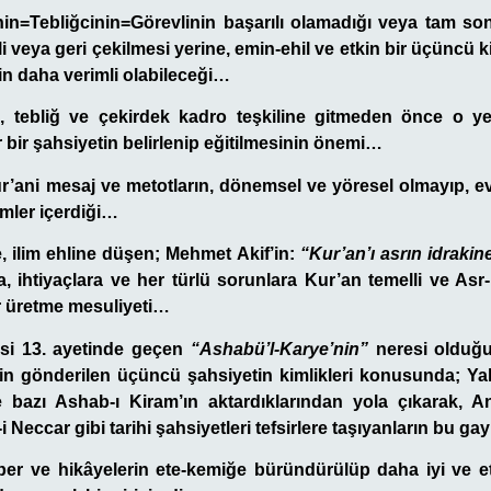
inin=Tebliğcinin=Görevlinin başarılı olamadığı veya tam s
li veya geri çekilmesi yerine, emin-ehil ve etkin bir üçüncü k
in daha verimli olabileceği…
e, tebliğ ve çekirdek kadro teşkiline gitmeden önce o ye
 bir şahsiyetin belirlenip eğitilmesinin önemi…
r’ani mesaj ve metotların, dönemsel ve yöresel olmayıp, ev
mler içerdiği…
, ilim ehline düşen; Mehmet Akif’in:
“Kur’an’ı asrın idraki
a, ihtiyaçlara ve her türlü sorunlara Kur’an temelli ve Asr
r üretme mesuliyeti…
esi 13. ayetinde geçen
“Ashabü’l-Karye’nin”
neresi olduğu
çin gönderilen üçüncü şahsiyetin kimlikleri konusunda; Ya
 bazı Ashab-ı Kiram’ın aktardıklarından yola çıkarak, An
i Neccar gibi tarihi şahsiyetleri tefsirlere taşıyanların bu gayr
ber ve hikâyelerin ete-kemiğe büründürülüp daha iyi ve etk