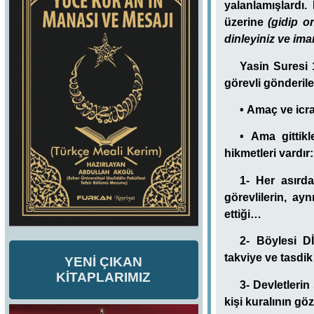
yalanlamışlardı
üzerine
(gidip o
dinleyiniz ve iman
Yasin Suresi 1
görevli gönderil
•
Amaç ve icr
•
Ama gittikl
hikmetleri vardır:
1- Her asırda
görevlilerin, ayn
ettiği…
2- Böylesi Dİ
takviye ve tasdik
YENİ ÇIKAN
KİTAPLARIMIZ
3- Devletlerin
kişi kuralının gö