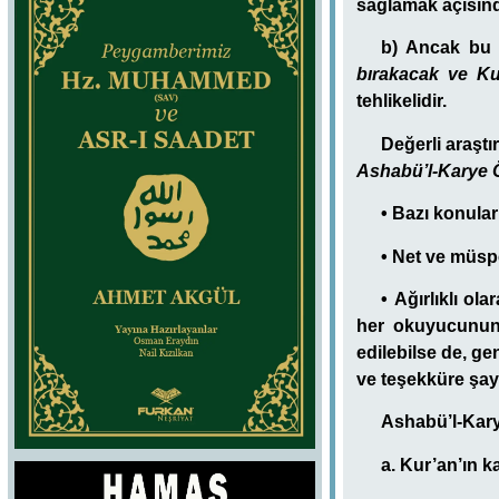
sağlamak açısında
b) Ancak b
bırakacak ve Ku
tehlikelidir.
Değerli araştı
Ashabü’l-Karye 
•
Bazı konular
•
Net ve müspe
•
Ağırlıklı ol
her okuyucunun 
edilebilse de, gen
ve teşekküre şay
Ashabü’l
-Kar
a. Kur’an’ın k