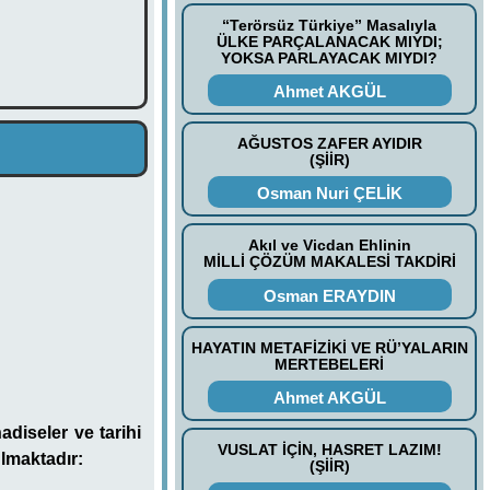
“Terörsüz Türkiye” Masalıyla
ÜLKE PARÇALANACAK MIYDI;
YOKSA PARLAYACAK MIYDI?
Ahmet AKGÜL
AĞUSTOS ZAFER AYIDIR
(ŞİİR)
Osman Nuri ÇELİK
Akıl ve Vicdan Ehlinin
MİLLİ ÇÖZÜM MAKALESİ TAKDİRİ
Osman ERAYDIN
HAYATIN METAFİZİKİ VE RÜ’YALARIN
MERTEBELERİ
Ahmet AKGÜL
adiseler ve tarihi
VUSLAT İÇİN, HASRET LAZIM!
ulmaktadır:
(ŞİİR)