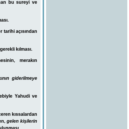
unan bu sureyi ve
ması.
r tarihi açısından
gerekli kılması.
mesinin, merakın
ının giderilmeye
bebiyle Yahudi ve
içeren kıssalardan
ren,
gelen kişilerin
bulunması
.