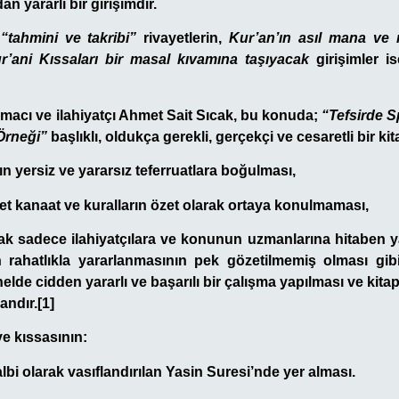
n yararlı bir girişimdir.
u
“tahmini ve takribi”
rivayetlerin,
Kur’an’ın asıl mana ve 
r’ani Kıssaları bir masal kıvamına taşıyacak
girişimler is
rmacı ve ilahiyatçı Ahmet Sait Sıcak, bu konuda;
“Tefsirde S
Örneği”
başlıklı, oldukça gerekli, gerçekçi ve cesaretli bir kit
ın yersiz ve yararsız teferruatlara boğulması,
t kanaat ve kuralların özet olarak ortaya konulmaması,
arak sadece ilahiyatçılara ve konunun uzmanlarına hitaben y
rahatlıkla yararlanmasının pek gözetilmemiş olması gibi
elde cidden yararlı ve başarılı bir çalışma yapılması ve kitap
andır.[1]
ye kıssasının:
albi olarak vasıflandırılan Yasin Suresi’nde yer alması.