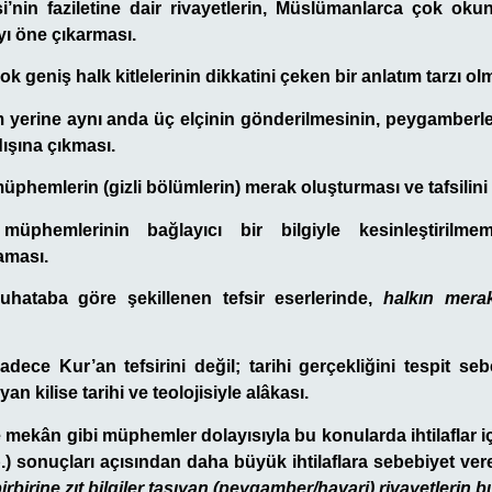
i’nin faziletine dair rivayetlerin, Müslümanlarca çok ok
yı öne çıkarması.
ok geniş halk kitlelerinin dikkatini çeken bir anlatım tarzı ol
im yerine aynı anda üç elçinin gönderilmesinin, peygamberle
ışına çıkması.
üphemlerin (gizli bölümlerin) merak oluşturması ve tafsilini 
müphemlerinin bağlayıcı bir bilgiyle kesinleştirilme
laması.
muhataba göre
şekillenen tefsir eserlerinde,
halkın merak
adece Kur’an tefsirini değil; tarihi gerçekliğini tespit se
yan kilise tarihi ve teolojisiyle alâkası.
ve mekân gibi müphemler dolayısıyla bu konularda ihtilaflar 
.) sonuçları açısından daha büyük ihtilaflara sebebiyet ve
irbirine zıt bilgiler taşıyan (peygamber/havari) rivayetlerin 