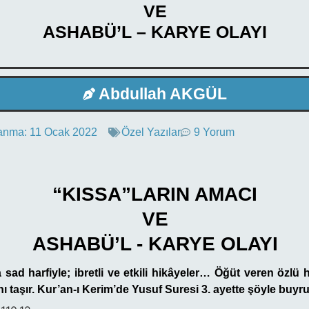
VE
ASHABÜ’L – KARYE OLAYI
Abdullah AKGÜL
anma:
11 Ocak 2022
Özel Yazılar
9 Yorum
“KISSA”LARIN AMACI
VE
ASHABÜ’L - KARYE OLAYI
sad harfiyle; ibretli ve etkili hikâyeler… Öğüt veren özlü h
nı taşır. Kur’an-ı Kerim’de Yusuf Suresi 3. ayette şöyle buyr