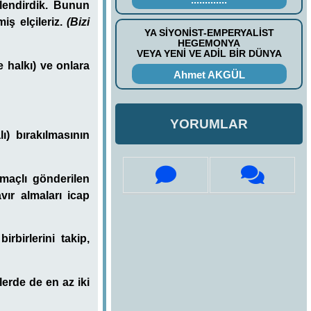
lendirdik. Bunun
iş elçileriz.
(Bizi
YA SİYONİST-EMPERYALİST
HEGEMONYA
VEYA YENİ VE ADİL BİR DÜNYA
e halkı) ve onlara
Ahmet AKGÜL
YORUMLAR
ı) bırakılmasının
amaçlı gönderilen
avır almaları icap
rbirlerini takip,
lerde de en az iki