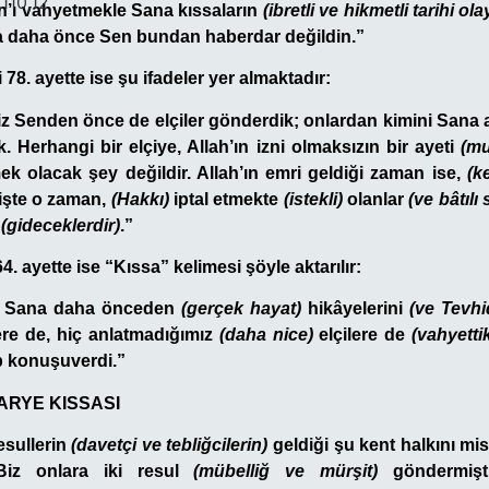
,110,12
n’ı vahyetmekle Sana kıssaların
(ibretli ve hikmetli tarihi ola
a daha önce Sen bundan haberdar değildin.”
78. ayette ise şu ifadeler yer almaktadır:
z Senden önce de elçiler gönderdik; onlardan kimini Sana ak
. Herhangi bir elçiye, Allah’ın izni olmaksızın bir ayeti
(mu
ek olacak şey değildir. Allah’ın emri geldiği zaman ise,
(k
 işte o zaman,
(Hakkı)
iptal etmekte
(istekli)
olanlar
(ve bâtılı
p
(gideceklerdir)
.”
4. ayette ise “Kıssa” kelimesi şöyle aktarılır:
le Sana daha önceden
(gerçek hayat)
hikâyelerini
(ve Tevhi
lere
de
,
hiç
anlatmadığımız
(daha nice)
elçilere
de
(vahyetti
p konuşuverdi.”
ARYE KISSASI
esullerin
(davetçi ve tebliğcilerin)
geldiği şu kent halkını misa
Biz onlara iki resul
(mübelliğ ve mürşit)
göndermişt