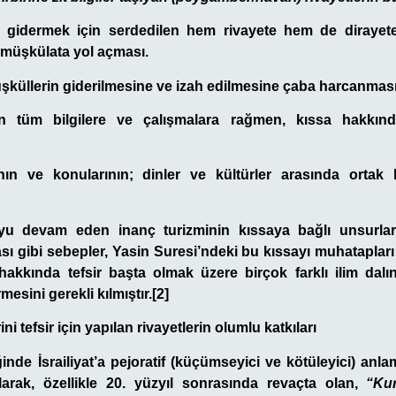
 gidermek için serdedilen hem rivayete hem de dirayete 
e müşkülata yol açması.
müşküllerin giderilmesine ve izah edilmesine çaba harcanması
en tüm bilgilere ve çalışmalara rağmen, kıssa hakkın
ın ve konularının; dinler ve kültürler arasında ortak 
oyu devam eden inanç turizminin kıssaya bağlı unsurlar
 gibi sebepler, Yasin Suresi’ndeki bu kıssayı muhatapları
hakkında tefsir başta olmak üzere birçok farklı ilim da
mesini gerekli kılmıştır.[2]
ni tefsir için yapılan rivayetlerin olumlu katkıları
ğinde İsrailiyat’a pejoratif (küçümseyici ve kötüleyici) an
larak, özellikle 20. yüzyıl sonrasında revaçta olan,
“Kur