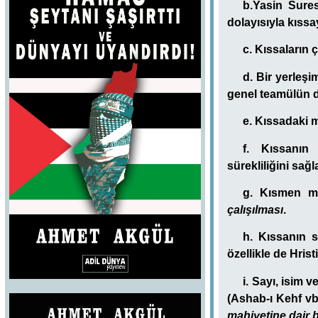
b.Yasin Sures
dolayısıyla kıssa
c. Kıssaların ç
d. Bir yerleş
genel teamülün d
e. Kıssadaki m
f. Kıssanın 
sürekliliğini sağ
g. Kısmen 
çalışılması
.
h. Kıssanın s
özellikle de Hristi
i. Sayı, isim 
(Ashab-ı Kehf vb
mahiyetine dair b