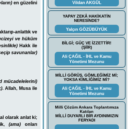
Vildan AKGÜL
yların)
en güzelini
YAPAY ZEKÂ HAKİKATİN
NERESİNDE?
Yalçın GÖZÜBÜYÜK
tarıp-anlattık ve
cizeyi ve hüküm
BİLGİ; GÜÇ VE İZZETTİR!
esinlikle)
Hakk ile
(ŞİİR)
 seçip savunanlar)
Ali ÇAĞIL - İHL ve Kamu
Yönetimi Mezunu
MİLLİ GÖRÜŞ, GÖMLEĞİMİZ Mİ;
YOKSA KİMLİĞİMİZ Mİ?
d mücadelelerini)
Ali ÇAĞIL - İHL ve Kamu
k)
. Allah, Musa ile
Yönetimi Mezunu
Milli Çözüm Ankara Toplantımıza
Katılan
MİLLİ DUYARLI BİR AYDINIMIZIN
l olarak anlat ki;
FERYADI
ik,
(ama)
onları
.............