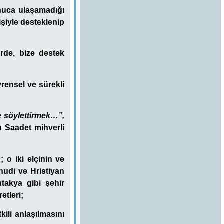
onuca ulaşamadığı
işiyle desteklenip
rde, bize destek
rensel ve sürekli
ne söylettirmek…”,
-ı Saadet mihverli
; o iki elçinin ve
hudi ve Hristiyan
takya gibi şehir
etleri;
ili anlaşılmasını