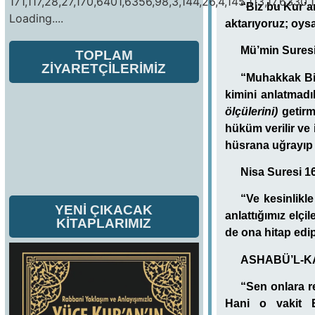
171,117,28,27,170,6401,6356,98,3,144,26,4,145,113,17,6330,1
“Biz bu Kur’a
Loading....
aktarıyoruz; oys
Mü’min Suresi 
TOPLAM
ZİYARETÇİLERİMİZ
“Muhakkak
Bi
kimini anlatmadık
ölçülerini)
getirm
hüküm verilir ve
hüsrana uğrayı
Nisa Suresi 16
“Ve kesinlik
YENİ ÇIKACAK
anlattığımız elçi
KİTAPLARIMIZ
de ona hitap edi
ASHABÜ’L
-K
“Sen onlara r
Hani o vakit 