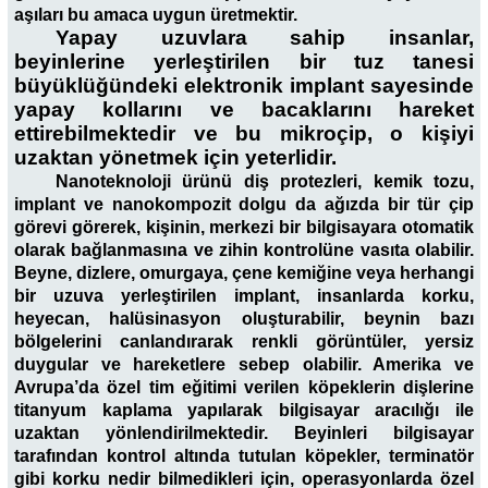
aşıları bu amaca uygun üretmektir.
Yapay uzuvlara sahip insanlar,
beyinlerine yerleştirilen bir tuz tanesi
büyüklüğündeki elektronik implant sayesinde
yapay kollarını ve bacaklarını hareket
ettirebilmektedir ve bu mikroçip, o kişiyi
uzaktan yönetmek için yeterlidir.
Nanoteknoloji ürünü diş protezleri, kemik tozu,
implant ve nanokompozit dolgu da ağızda bir tür çip
görevi görerek, kişinin, merkezi bir bilgisayara otomatik
olarak bağlanmasına ve zihin kontrolüne vasıta olabilir.
Beyne, dizlere, omurgaya, çene kemiğine veya herhangi
bir uzuva yerleştirilen implant, insanlarda korku,
heyecan, halüsinasyon oluşturabilir, beynin bazı
bölgelerini canlandırarak renkli görüntüler, yersiz
duygular ve hareketlere sebep olabilir. Amerika ve
Avrupa’da özel tim eğitimi verilen köpeklerin dişlerine
titanyum kaplama yapılarak bilgisayar aracılığı ile
uzaktan yönlendirilmektedir. Beyinleri bilgisayar
tarafından kontrol altında tutulan köpekler, terminatör
gibi korku nedir bilmedikleri için, operasyonlarda özel