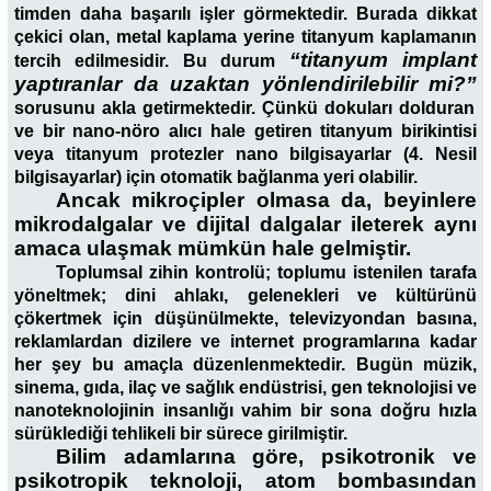
timden daha başarılı işler görmektedir. Burada dikkat
çekici olan, metal kaplama yerine titanyum kaplamanın
“titanyum implant
tercih edilmesidir. Bu durum
yaptıranlar da uzaktan yönlendirilebilir mi?”
sorusunu akla getirmektedir. Çünkü dokuları dolduran
ve bir nano-nöro alıcı hale getiren titanyum birikintisi
veya titanyum protezler nano bilgisayarlar (4. Nesil
bilgisayarlar) için otomatik bağlanma yeri olabilir.
Ancak mikroçipler olmasa da, beyinlere
mikrodalgalar ve dijital dalgalar ileterek aynı
amaca ulaşmak mümkün hale gelmiştir.
Toplumsal zihin kontrolü; toplumu istenilen tarafa
yöneltmek; dini ahlakı, gelenekleri ve kültürünü
çökertmek için düşünülmekte, televizyondan basına,
reklamlardan dizilere ve internet programlarına kadar
her şey bu amaçla düzenlenmektedir. Bugün müzik,
sinema, gıda, ilaç ve sağlık endüstrisi, gen teknolojisi ve
nanoteknolojinin insanlığı vahim bir sona doğru hızla
sürüklediği tehlikeli bir sürece girilmiştir.
Bilim adamlarına göre, psikotronik ve
psikotropik teknoloji, atom bombasından