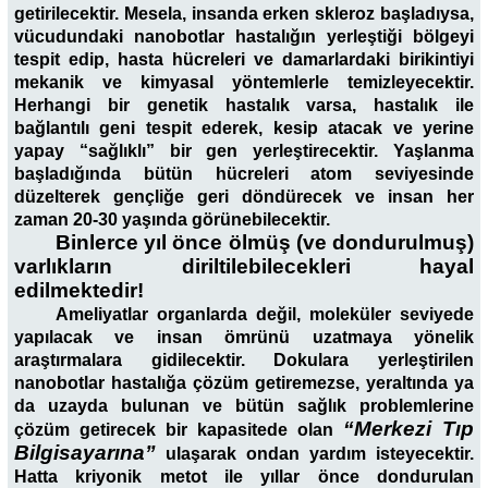
getirilecektir. Mesela, insanda erken skleroz başladıysa,
vücudundaki nanobotlar hastalığın yerleştiği bölgeyi
tespit edip, hasta hücreleri ve damarlardaki birikintiyi
mekanik ve kimyasal yöntemlerle temizleyecektir.
Herhangi bir genetik hastalık varsa, hastalık ile
bağlantılı geni tespit ederek, kesip atacak ve yerine
yapay “sağlıklı” bir gen yerleştirecektir. Yaşlanma
başladığında bütün hücreleri atom seviyesinde
düzelterek gençliğe geri döndürecek ve insan her
zaman 20-30 yaşında görünebilecektir.
Binlerce yıl önce ölmüş (ve dondurulmuş)
varlıkların diriltilebilecekleri hayal
edilmektedir!
Ameliyatlar organlarda değil, moleküler seviyede
yapılacak ve insan ömrünü uzatmaya yönelik
araştırmalara gidilecektir. Dokulara yerleştirilen
nanobotlar hastalığa çözüm getiremezse, yeraltında ya
da uzayda bulunan ve bütün sağlık problemlerine
“Merkezi Tıp
çözüm getirecek bir kapasitede olan
Bilgisayarına”
ulaşarak ondan yardım isteyecektir.
Hatta kriyonik metot ile yıllar önce dondurulan