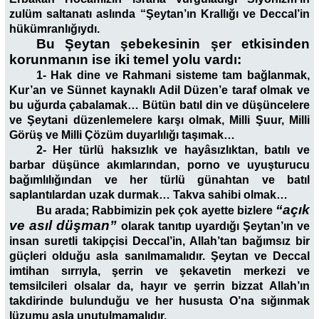
zulüm saltanatı aslında “Şeytan’ın Krallığı ve Deccal’in
hükümranlığıydı.
Bu Şeytan şebekesinin şer etkisinden
korunmanın ise iki temel yolu vardı:
1- Hak dine ve Rahmani sisteme tam bağlanmak,
Kur’an ve Sünnet kaynaklı Adil Düzen’e taraf olmak ve
bu uğurda çabalamak… Bütün batıl din ve düşüncelere
ve Şeytani düzenlemelere karşı olmak, Milli Şuur, Milli
Görüş ve Milli Çözüm duyarlılığı taşımak…
2- Her türlü haksızlık ve hayâsızlıktan, batılı ve
barbar düşünce akımlarından, porno ve uyuşturucu
bağımlılığından ve her türlü günahtan ve batıl
saplantılardan uzak durmak… Takva sahibi olmak…
“açık
Bu arada; Rabbimizin pek çok ayette bizlere
ve asıl düşman”
olarak tanıtıp uyardığı Şeytan’ın ve
insan suretli takipçisi Deccal’in, Allah’tan bağımsız bir
güçleri olduğu asla sanılmamalıdır. Şeytan ve Deccal
imtihan sırrıyla, şerrin ve şekavetin merkezi ve
temsilcileri olsalar da, hayır ve şerrin bizzat Allah’ın
takdirinde bulunduğu ve her hususta O’na sığınmak
lüzumu asla unutulmamalıdır.