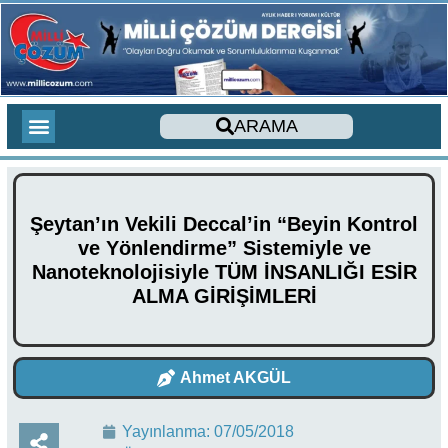
ARAMA
275 AĞUSTOS YAZILARI
YENİ ÇIKACAK KİTAPLAR
YENİ ÇIKAN KİTAPLAR
TOPLAM ZİYARETÇİLER
SON YORUMLAR
SESLİ MAKALE
CİHAD İLMİHALİ
YABANCI DİLDE KİTAPLAR
FOREIGN LANGUAGE ARTICLES
DERGİ SAYILARIMIZ
Şeytan’ın Vekili Deccal’in “Beyin Kontrol
ve Yönlendirme” Sistemiyle ve
Nanoteknolojisiyle TÜM İNSANLIĞI ESİR
ALMA GİRİŞİMLERİ
Ahmet AKGÜL
Yayınlanma:
07/05/2018