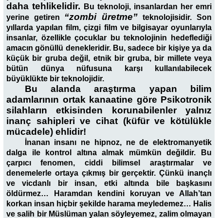
daha tehlikelidir.
Bu teknoloji, insanlardan her emri
“zombi üretme”
yerine getiren
teknolojisidir. Son
yıllarda yapılan film, çizgi film ve bilgisayar oyunlarıyla
insanlar, özellikle çocuklar bu teknolojinin hedeflediği
amacın gönüllü denekleridir. Bu, sadece bir kişiye ya da
küçük bir gruba değil, etnik bir gruba, bir millete veya
bütün dünya nüfusuna karşı kullanılabilecek
büyüklükte bir teknolojidir.
Bu alanda araştırma yapan bilim
adamlarının ortak kanaatine göre Psikotronik
silahların etkisinden korunabilenler yalnız
inanç sahipleri ve cihat (küfür ve kötülükle
mücadele) ehlidir!
İnanan insanı ne hipnoz, ne de elektromanyetik
dalga ile kontrol altına almak mümkün değildir. Bu
çarpıcı fenomen, ciddi bilimsel araştırmalar ve
denemelerle ortaya çıkmış bir gerçektir. Çünkü inançlı
ve vicdanlı bir insan, etki altında bile başkasını
öldürmez… Haramdan kendini koruyan ve Allah’tan
korkan insan hiçbir şekilde harama meyledemez… Halis
ve salih bir Müslüman yalan söyleyemez, zalim olmayan