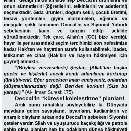
Allah” dediği halde amelde hep Deccal’in ürünlerini ve
onun sünnetlerini (öğretilerini, telkinlerini ve adetlerini)
seçmektedir. Gıda ürünleri, doğum şekli, çocuk üretimi,
tedavi yöntemleri, giyim malzemeleri, eğlence ve
meşgale şekli, tamamen Deccal’in ve Siyonist Yahudi
şebekesinin tayin ve tanzim ettiği şekilde
yürütülmektedir. Tek çare, Allah’ın (CC) bize verdiği,
hayır ile şer arasındaki seçim tercihimizi son nefesimize
kadar Hak’tan ve hayırdan tarafa kullanabilmek, ibadet,
istikamet ve cihat (Hak’kın ve hayrın hâkimiyeti için
gayret) etmektir.
“(Böylesi vesveselerle) Şeytan, (Allah’tan başka
güçler ve kişilerle) ancak kendi adamlarını korkutup
(ürkütüverir). Eğer gerçekten iman etmişseniz, onlardan
(düşmanlarınızdan) değil, Ben’den korkun! (Size bu
yaraşır).”
(Al-i İmran Suresi: 175)
Deccal’in “küresel köleleştirme” planları!
Artık şunu rahatlıkla söyleyebiliriz ki: Dünyada
meydana gelen savaşların, isyanların, katliamların ve
anarşik olayların arkasında Deccal’in şebekesi Siyonist
çeteler vardır. Silah ve uyuşturucu kaçakçılığı ve petrole
sahip olma planları hep bu odakların dünya hâkimiyeti