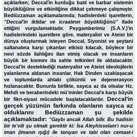
açıklarken; Deccal’in kurduğu batıl ve barbar sistemin
büyüklüğüne ve etkinliğine dikkat çekmeye çalışmıştır.
Bediüzzaman açıklamalarında; hadislerdeki işaretlerin,
“Deccal’in iktidar ve icraatının büyüklüğünü”
ifade
ettiğini vurgulamaktadır. Peygamberimiz (S.A.V.)’in
hadislerindeki işaretlere göre, materyalist ve Ateist bir
dünya oluşturmak isteyen Deccal,
Siyonist ve şeytani
saltanatına karşı çıkanları etkisiz kılacak, böylece bir
nevi
sözde ilahlığını ilan etmiş olacak ve insanların
büyük bir kısmını da sahte telkinleri ile aldatacaktır.
Deccal’in desteklediği materyalist ve Ateist ideolojilerin
yalanlarına aldanan insanlar, Hak Dinden uzaklaşacak
ve toplumlarda ahlaki çöküntü ve dejenerasyon
hızlanacaktır. Bununla birlikte, sayıca az da olsalar Hz.
Mehdi ve beraberindeki mü’minler Deccal’e karşı büyük
Deccal’in
bir fikri-siyasi mücadele başlatacaklardır.
gerçek yüzünün farkında olanların sayıca az
olduklarını Bediüzzaman şu şekilde
açıklamaktadır:
“Gaybı ancak Allah bilir. Bu hadisin
bir te’vili şu olmak gerektir ki: İsa Aleyhisselam’ı nur-u
iman (imanın ışığı) ile tanıyan ve tabi olan cemaat-i