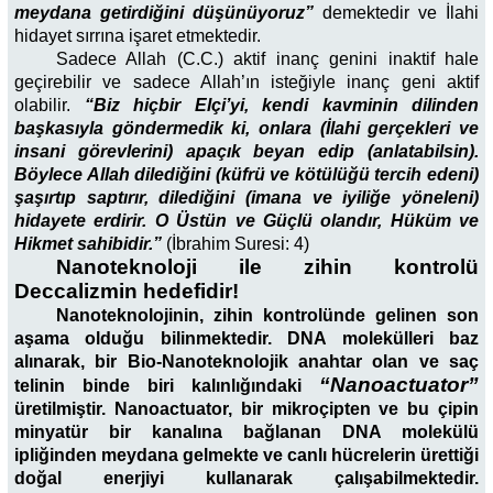
meydana getirdiğini düşünüyoruz”
demektedir ve İlahi
hidayet sırrına işaret etmektedir.
Sadece Allah (C.C.) aktif inanç genini inaktif hale
geçirebilir ve sadece Allah’ın isteğiyle inanç geni aktif
olabilir.
“Biz hiçbir Elçi’yi, kendi kavminin dilinden
başkasıyla göndermedik ki, onlara (İlahi gerçekleri ve
insani görevlerini) apaçık beyan edip (anlatabilsin).
Böylece Allah dilediğini (küfrü ve kötülüğü tercih edeni)
şaşırtıp saptırır, dilediğini (imana ve iyiliğe yöneleni)
hidayete erdirir. O Üstün ve Güçlü olandır, Hüküm ve
Hikmet sahibidir.”
(İbrahim Suresi: 4)
Nanoteknoloji ile zihin kontrolü
Deccalizmin hedefidir!
Nanoteknolojinin, zihin kontrolünde gelinen son
aşama olduğu bilinmektedir. DNA molekülleri baz
alınarak, bir Bio-Nanoteknolojik anahtar olan ve saç
“Nanoactuator”
telinin binde biri kalınlığındaki
üretilmiştir. Nanoactuator, bir mikroçipten ve bu çipin
minyatür bir kanalına bağlanan DNA molekülü
ipliğinden meydana gelmekte ve canlı hücrelerin ürettiği
doğal enerjiyi kullanarak çalışabilmektedir.