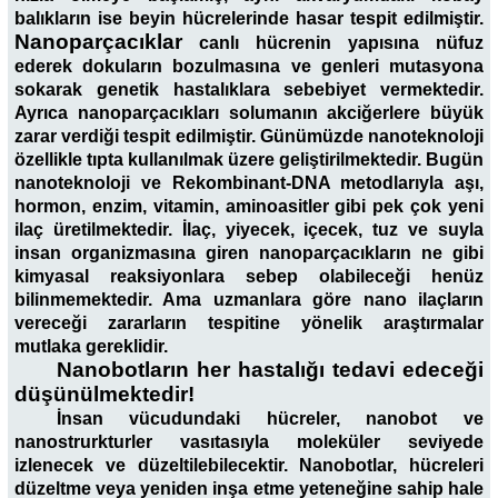
balıkların ise beyin hücrelerinde hasar tespit edilmiştir.
Nanoparçacıklar
canlı hücrenin yapısına nüfuz
ederek dokuların bozulmasına ve genleri mutasyona
sokarak genetik hastalıklara sebebiyet vermektedir.
Ayrıca nanoparçacıkları solumanın akciğerlere büyük
zarar verdiği tespit edilmiştir. Günümüzde nanoteknoloji
özellikle tıpta kullanılmak üzere geliştirilmektedir. Bugün
nanoteknoloji ve Rekombinant-DNA metodlarıyla aşı,
hormon, enzim, vitamin, aminoasitler gibi pek çok yeni
ilaç üretilmektedir. İlaç, yiyecek, içecek, tuz ve suyla
insan organizmasına giren nanoparçacıkların ne gibi
kimyasal reaksiyonlara sebep olabileceği henüz
bilinmemektedir. Ama uzmanlara göre nano ilaçların
vereceği zararların tespitine yönelik araştırmalar
mutlaka gereklidir.
Nanobotların her hastalığı tedavi edeceği
düşünülmektedir!
İnsan vücudundaki hücreler, nanobot ve
nanostrurkturler vasıtasıyla moleküler seviyede
izlenecek ve düzeltilebilecektir. Nanobotlar, hücreleri
düzeltme veya yeniden inşa etme yeteneğine sahip hale