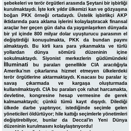
şebekeleri ve terör örgütleri arasında Şeytani bir işbirliği
kurulmaktaydı. İşte kırk yıldır ülkemizi kan ve gözyaşına
boğan PKK örneği ortadaydı. Üstelik işbirlikçi AKP
iktidarında para aklama işlerini kolaylaştıracak finansal
araçlar her geçen gün daha da yaygınlaşırken dünyada
bir yıl içinde 800 milyar dolar uyuşturucu parasının el
değiştirdiği konuşulmakta, PKK da bundan payını
almaktaydı. Bu kirli kara para yıkanmakta ve türlü
yollardan dünya sömürü düzeninin içine
sokulmaktaydı. Siyonist merkezlerin güdümündeki
İlluminati
bu paraları genellikle CIA aracılığıyla
Amerika’nın çıkarlarına hizmet etmeyen ülkelerdeki
terör örgütlerine aktarmaktaydı. Kısacası bu paralar iç
savaş çıkarmada ve kargaşa oluşturmada
kullanılmaktaydı. CIA bu paraları çok rahat harcamakta,
devletine, kongresine hesap vermesine de gerek
kalmamaktaydı; çünkü tümü kayıt dışıydı. Dilediği
ülkede darbe yaptırıyor, istediğinde seçimle gelen
yöneticileri öldürtüyor; hile kattığı seçimlerle yönetimleri
değiştirebiliyor, bunlar da Deccal’in Yeni Dünya
düzeninin kurulmasını kolaylaştırıyordu!