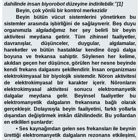
dahilinde insan biyorobot düzeyine indirilebilir.”[1]
Beyin, çok yönlü bir kontrol merkezidir
Beyin bütün vücut sistemlerini yönetirken bu
sistemler arasında işbirliğini de sağlayıverir. Beş duyu
organımızla algıladığımız her şey belirli bir beyin
aktivitesi meydana getirir. Tüm zihinsel faaliyetler,
davranışlar, düşünceler, duygular, algılamalar,
hareketler ve bütün hastalıklar kendine özgü dalga
boyuna ve frekansa sahiptir. Söylenen her kelime,
akıldan geçen her düşünce, görülen her nesne beyinde
kendi frekans dalgasını şekillendirir. İnsan organizması
elektrokimyasal bir biyolojik sistemdir. Nöron aktivitesi
de elektrokimyasal bir karakter içerir. Nöronların
elektrokimyasal aktivitesi sonucu elektromanyetik
dalgalar meydana gelir. Beyinsel faaliyetler bu
elektromanyetik dalgaların frekansına bağlı olarak
gerçekleşir. Dolayısıyla beyin faaliyetini, farklı yollarla
dışarıdan değiştirmek imkân dâhilindedir. Bu yollardan
en etkilileri şunlardır:
• Ses kaynağından gelen ses frekansları ile beynin
ürettiği elektromanyetik dalgaların rezonans etkileşimi,