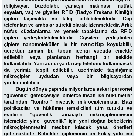
(bilgisayar, buzdolabı, çamaşır makinası mutfak
eşyaları, vs.) ve giysiler RFID (Radyo Frekans Kimliği)
çipleri taşımakta ve takip edilebilmektedir. Cep
telefonları ve arabalar sürekli olarak izlenmektedir. Artık
nüfus cüzdanlarına ve yemek tabaklarına da RFID
çipleri yerleştirilebilmektedir. Giysilere yerleştirilen
nanotüp
çiplere nanomoleküller ile bir
koyulabilir,
gerektiği zaman bu tüpün içeriği vücuda enjekte
edilebilir veya planlanan herhangi bir şekilde
kullanılabilir. Yani araba ya da cep telefonu kullanmasak
da yerimiz tespit edilebilir, üzerimizde taşıdığımız
mikroçipler uydudan veya bir bilgisayardan
yönlendirilebilir.
Bugün dünya çapında milyonlarca askeri personel
“güvenlik” gerekçesiyle, binlerce insan ise hükümetler
tarafından “kontrol” niyetiyle mikroçiplenmiştir. Bazı
politikacılar ve hükümet temsilcileri tüm tutuklu ve
esirlerin “güvenlik” amacıyla mikroçiplenmesini
istemekte; yine “güvenlik” için yeni doğan bebeklerin
mikroçiplenmesini mecbur kılacak yasa önerileri
getirmektedir. Bebekleri çiplemenin en kolay yolu ise