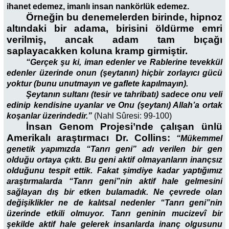
ihanet edemez, imanlı insan nankörlük edemez.
Örneğin bu denemelerden birinde, hipnoz
altındaki bir adama, birisini öldürme emri
verilmiş, ancak adam tam bıçağı
saplayacakken koluna kramp girmiştir.
“Gerçek şu ki, iman edenler ve Rablerine tevekkül
edenler üzerinde onun (şeytanın) hiçbir zorlayıcı gücü
yoktur (bunu unutmayın ve gaflete kapılmayın).
Şeytanın sultanı (tesir ve tahribatı) sadece onu veli
edinip kendisine uyanlar ve Onu (şeytanı) Allah’a ortak
koşanlar üzerindedir.”
(Nahl Sûresi: 99-100)
İnsan Genom Projesi’nde çalışan ünlü
Amerikalı araştırmacı Dr. Collins:
“Mükemmel
genetik yapımızda “Tanrı geni” adı verilen bir gen
olduğu ortaya çıktı. Bu geni aktif olmayanların inançsız
olduğunu tespit ettik. Fakat şimdiye kadar yaptığımız
araştırmalarda “Tanrı geni”nin aktif hale gelmesini
sağlayan dış bir etken bulamadık. Ne çevrede olan
değişiklikler ne de kalıtsal nedenler “Tanrı geni”nin
üzerinde etkili olmuyor. Tanrı geninin mucizevî bir
şekilde aktif hale gelerek insanlarda inanç olgusunu