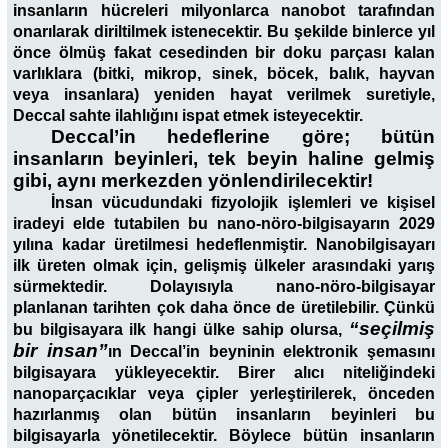
insanların hücreleri milyonlarca nanobot tarafından
onarılarak diriltilmek istenecektir. Bu şekilde binlerce yıl
önce ölmüş fakat cesedinden bir doku parçası kalan
varlıklara (bitki, mikrop, sinek, böcek, balık, hayvan
veya insanlara) yeniden hayat verilmek suretiyle,
Deccal sahte ilahlığını ispat etmek isteyecektir.
Deccal’in hedeflerine göre; bütün
insanların beyinleri, tek beyin haline gelmiş
gibi, aynı merkezden yönlendirilecektir!
İnsan vücudundaki fizyolojik işlemleri ve kişisel
iradeyi elde tutabilen bu nano-nöro-bilgisayarın 2029
yılına kadar üretilmesi hedeflenmiştir. Nanobilgisayarı
ilk üreten olmak için, gelişmiş ülkeler arasındaki yarış
sürmektedir. Dolayısıyla nano-nöro-bilgisayar
planlanan tarihten çok daha önce de üretilebilir. Çünkü
“seçilmiş
bu bilgisayara ilk hangi ülke sahip olursa,
bir insan”
ın Deccal’in beyninin elektronik şemasını
bilgisayara yükleyecektir. Birer alıcı niteliğindeki
nanoparçacıklar veya çipler yerleştirilerek, önceden
hazırlanmış olan bütün insanların beyinleri bu
bilgisayarla yönetilecektir. Böylece bütün insanların