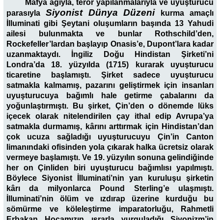
Mafya ağıyla, terör yapılanmalarıyla ve uyuşturucu
Siyonist Dünya Düzeni
parasıyla
kurma amaçlı
İlluminati gibi Şeytani oluşumların başında 13 Yahudi
ailesi bulunmakta ve bunlar Rothschild’den,
Rockefeller’lardan başlayıp Onasis’e, Dupont’lara kadar
uzanmaktaydı. İngiliz Doğu Hindistan Şirketi’ni
Londra’da 18. yüzyılda (1715) kurarak uyuşturucu
ticaretine başlamıştı. Şirket sadece uyuşturucu
satmakla kalmamış, pazarını geliştirmek için insanları
uyuşturucuya bağımlı hale getirme çabalarını da
yoğunlaştırmıştı. Bu şirket, Çin’den o dönemde lüks
içecek olarak nitelendirilen çay ithal edip Avrupa’ya
satmakla durmamış, kârını arttırmak için Hindistan’dan
çok ucuza sağladığı uyuşturucuyu Çin’in Canton
limanındaki ofisinden yola çıkarak halka ücretsiz olarak
vermeye başlamıştı. Ve 19. yüzyılın sonuna gelindiğinde
her on Çinliden biri uyuşturucu bağımlısı yapılmıştı.
Böylece Siyonist İlluminati’nin yan kuruluşu şirketin
kârı da milyonlarca Pound Sterling’e ulaşmıştı.
İlluminati’nin ölüm ve ızdırap üzerine kurduğu bu
sömürme ve köleleştirme imparatorluğu, Rahmetli
Erbakan Hocamızın ısrarla vurguladığı Siyonizm’in