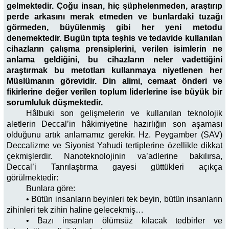
gelmektedir. Çoğu insan, hiç şüphelenmeden, araştırıp
perde arkasını merak etmeden ve bunlardaki tuzağı
görmeden, büyülenmiş gibi her yeni metodu
denemektedir. Bugün tıpta teşhis ve tedavide kullanılan
cihazların çalışma prensiplerini, verilen isimlerin ne
anlama geldiğini, bu cihazların neler vadettiğini
araştırmak bu metotları kullanmaya niyetlenen her
Müslümanın görevidir. Din alimi, cemaat önderi ve
fikirlerine değer verilen toplum liderlerine ise büyük bir
sorumluluk düşmektedir.
Hâlbuki son gelişmelerin ve kullanılan teknolojik
aletlerin Deccal’in hâkimiyetine hazırlığın son aşaması
olduğunu artık anlamamız gerekir. Hz. Peygamber (SAV)
Deccalizme ve Siyonist Yahudi tertiplerine özellikle dikkat
çekmişlerdir. Nanoteknolojinin va’adlerine bakılırsa,
Deccal’i Tanrılaştırma gayesi güttükleri açıkça
görülmektedir:
Bunlara göre:
• Bütün insanların beyinleri tek beyin, bütün insanların
zihinleri tek zihin haline gelecekmiş…
• Bazı insanları ölümsüz kılacak tedbirler ve