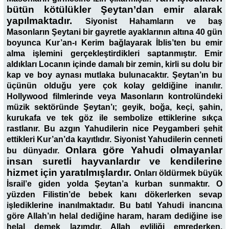
bütün kötülükler Şeytan’dan emir alarak
yapılmaktadır.
Siyonist Hahamların ve baş
Masonların Şeytani bir gayretle ayaklarının altına 40 gün
boyunca Kur’an-ı Kerim bağlayarak İblis’ten bu emir
alma işlemini gerçekleştirdikleri saptanmıştır. Emir
aldıkları Locanın içinde damalı bir zemin, kirli su dolu bir
kap ve boy aynası mutlaka bulunacaktır. Şeytan’ın bu
üçünün olduğu yere çok kolay geldiğine inanılır.
Hollywood filmlerinde veya Masonların kontrolündeki
müzik sektöründe Şeytan’ı; geyik, boğa, keçi, şahin,
kurukafa ve tek göz ile sembolize ettiklerine sıkça
rastlanır. Bu azgın Yahudilerin nice Peygamberi şehit
ettikleri Kur’an’da kayıtlıdır. Siyonist Yahudilerin cenneti
Onlara göre Yahudi olmayanlar
bu dünyadır.
insan suretli hayvanlardır ve kendilerine
hizmet için yaratılmışlardır.
Onları öldürmek büyük
İsrail’e giden yolda Şeytan’a kurban sunmaktır. O
yüzden Filistin’de bebek kanı dökerlerken sevap
işlediklerine inanılmaktadır. Bu batıl Yahudi inancına
göre Allah’ın helal dediğine haram, haram dediğine ise
helal demek lazımdır. Allah evliliği emrederken,