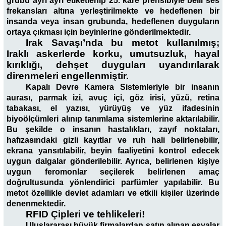
grubu ayrı ayrı etiketlenip 25. kare prensibiyle belli ses
frekansları altına yerleştirilmekte ve hedeflenen bir
insanda veya insan grubunda, hedeflenen duyguların
ortaya çıkması için beyinlerine gönderilmektedir.
Irak Savaşı’nda bu metot kullanılmış;
Iraklı askerlerde korku, umutsuzluk, hayal
kırıklığı, dehşet duyguları uyandırılarak
direnmeleri engellenmiştir.
Kapalı Devre Kamera Sistemleriyle bir insanın
aurası, parmak izi, avuç içi, göz irisi, yüzü, retina
tabakası, el yazısı, yürüyüş ve yüz ifadesinin
biyoölçümleri alınıp tanımlama sistemlerine aktarılabilir.
Bu şekilde o insanın hastalıkları, zayıf noktaları,
hafızasındaki gizli kayıtlar ve ruh hali belirlenebilir,
ekrana yansıtılabilir, beyin faaliyetini kontrol edecek
uygun dalgalar gönderilebilir. Ayrıca, belirlenen kişiye
uygun feromonlar seçilerek belirlenen amaç
doğrultusunda yönlendirici parfümler yapılabilir. Bu
metot özellikle devlet adamları ve etkili kişiler üzerinde
denenmektedir.
RFID Çipleri ve tehlikeleri!
Uluslararası büyük firmalardan satın alınan eşyalar