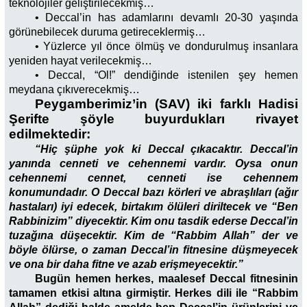
teknolojiler geliştirilecekmiş…
• Deccal’in has adamlarını devamlı 20-30 yaşında
görünebilecek duruma getireceklermiş…
• Yüzlerce yıl önce ölmüş ve dondurulmuş insanlara
yeniden hayat verilecekmiş…
• Deccal, “Ol!” dendiğinde istenilen şey hemen
meydana çıkıverecekmiş…
Peygamberimiz’in (SAV) iki farklı Hadisi
Şerifte şöyle buyurdukları rivayet
edilmektedir:
“Hiç şüphe yok ki Deccal çıkacaktır. Deccal’in
yanında cenneti ve cehennemi vardır. Oysa onun
cehennemi cennet, cenneti ise cehennem
konumundadır. O Deccal bazı körleri ve abraşlıları (ağır
hastaları) iyi edecek, birtakım ölüleri diriltecek ve “Ben
Rabbinizim” diyecektir. Kim onu tasdik ederse Deccal’in
tuzağına düşecektir. Kim de “Rabbim Allah” der ve
böyle ölürse, o zaman Deccal’in fitnesine düşmeyecek
ve ona bir daha fitne ve azab erişmeyecektir.”
Bugün hemen herkes, maalesef Deccal fitnesinin
tamamen etkisi altına girmiştir. Herkes dili ile “Rabbim