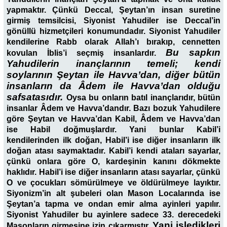
yapmaktır. Çünkü Deccal, Şeytan’ın insan suretine
girmiş temsilcisi, Siyonist Yahudiler ise Deccal’in
gönüllü hizmetçileri konumundadır. Siyonist Yahudiler
kendilerine Rabb olarak Allah’ı bırakıp, cennetten
Bu sapkın
kovulan İblis’i seçmiş insanlardır.
Yahudilerin inançlarının temeli; kendi
soylarının Şeytan ile Havva’dan, diğer bütün
insanların da Âdem ile Havva’dan olduğu
safsatasıdır.
Oysa bu onların batıl inançlarıdır, bütün
insanlar Âdem ve Havva’dandır. Bazı bozuk Yahudilere
göre Şeytan ve Havva’dan Kabil, Âdem ve Havva’dan
ise Habil doğmuşlardır. Yani bunlar Kabil’i
kendilerinden ilk doğan, Habil’i ise diğer insanların ilk
doğan atası saymaktadır. Kabil’i kendi ataları sayarlar,
çünkü onlara göre O, kardeşinin kanını dökmekte
haklıdır. Habil’i ise diğer insanların atası sayarlar, çünkü
O ve çocukları sömürülmeye ve öldürülmeye layıktır.
Siyonizm’in alt şubeleri olan Mason Localarında ise
Şeytan’a tapma ve ondan emir alma ayinleri yapılır.
Siyonist Yahudiler bu ayinlere sadece 33. derecedeki
Yani işledikleri
Masonların girmesine izin çıkarmıştır.