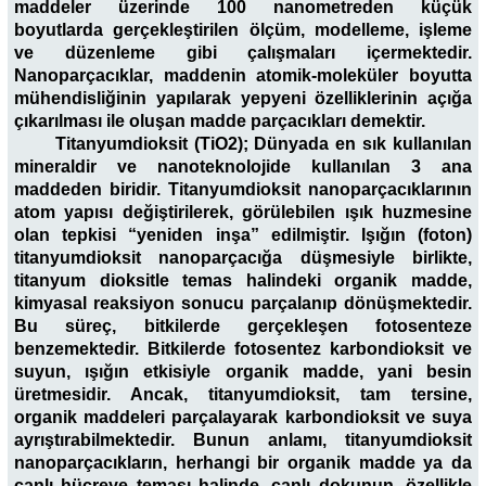
maddeler üzerinde 100 nanometreden küçük
boyutlarda gerçekleştirilen ölçüm, modelleme, işleme
ve düzenleme gibi çalışmaları içermektedir.
Nanoparçacıklar, maddenin atomik-moleküler boyutta
mühendisliğinin yapılarak yepyeni özelliklerinin açığa
çıkarılması ile oluşan madde parçacıkları demektir.
Titanyumdioksit (TiO2); Dünyada en sık kullanılan
mineraldir ve nanoteknolojide kullanılan 3 ana
maddeden biridir. Titanyumdioksit nanoparçacıklarının
atom yapısı değiştirilerek, görülebilen ışık huzmesine
olan tepkisi “yeniden inşa” edilmiştir. Işığın (foton)
titanyumdioksit nanoparçacığa düşmesiyle birlikte,
titanyum dioksitle temas halindeki organik madde,
kimyasal reaksiyon sonucu parçalanıp dönüşmektedir.
Bu süreç, bitkilerde gerçekleşen fotosenteze
benzemektedir. Bitkilerde fotosentez karbondioksit ve
suyun, ışığın etkisiyle organik madde, yani besin
üretmesidir. Ancak, titanyumdioksit, tam tersine,
organik maddeleri parçalayarak karbondioksit ve suya
ayrıştırabilmektedir. Bunun anlamı, titanyumdioksit
nanoparçacıkların, herhangi bir organik madde ya da
canlı hücreye teması halinde, canlı dokunun, özellikle