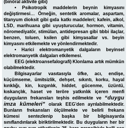
(binöral aktivite gibi)
• Psikotropik maddelerin beynin kimyasını
değiştirmesi… Örneğin, sentetik aromalar, aspartam,
titanyum dioksit gibi gıda katkı maddeleri; kafein, alkol,
LSD, marihuana gibi uyuşturucular, hormon, vitamin,
nöromediyatör, stimülan, antidepresan gibi tıbbi ilaçlar,
benzen, toluen, ksilen gibi kimyasallar vs. beyin
kimyasını etkilemekte ve yönlendirmektedir.
• Harici elektromanyetik dalgaların beyinsel
elektromanyetik dalgaları etkilemesi.
EEG (elektroansefalografi) Klonlama artık mümkün
olabilmektedir.
Bilgisayarlar vasıtasıyla öfke, acı, endişe,
küçümseme, ümitsizlik, dehşet, sıkıntı, korku, hayal
kırıklığı, kin, kızgınlık, hiddet, gücenme, üzüntü,
kıskançlık, haset ve teröre yatkınlık içeren menfi
“duygu
duyguların frekansları teşhis edilmekte ve
imza kümeleri”
olarak EEG’den ayrılabilmektedir.
Bunların frekansları ölçülmekte ve belirli frekans
kümesi sentezlenip başka bir bilgisayarda
sınıflandırılarak biriktirilmektedir. Bu duyguların her bir