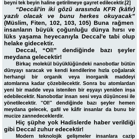
beyni tek beyin haline getirilmeye gayret edilecektir.[2]
“Deccâl’in iki gözü arasında KFR (kâfir)
yazılı olacak ve bunu herkes okuyacak”
(Müslim, Fiten, 102, 103, 105) Buna rağmen
insanların büyük çoğunluğu dünya hırsı ve
lüks yaşama heyecanıyla Deccal’e tabi olup
helake gidecektir.
Deccal, “Ol!” dendiğinde bazı şeyler
meydana gelecektir!
Birkaç molekül büyüklüğündeki nanobotlar bütün
dünyayı saracak ve kendi kendilerine hızla çoğalarak
herhangi bir organik veya inorganik maddeyi
atomlarına kadar çözebilecektir. Sonra bu atomlardan
yeni bir madde veya istenilen bir eşyayı yeniden inşa
edebilecektir. Nanobotlar insan sesi veya düşüncesi ile
yönetilecektir. “Ol!” dendiğinde bazı şeyler hemen
meydana gelecek, gafil ve kâfir insanlar da bunu bir
mucize zannedeceklerdir.
Hiç şüphe yok Hadislerde haber verildiği
gibi Deccal zuhur edecektir!
Modern teknolojik gelişmeler insanlara cazip