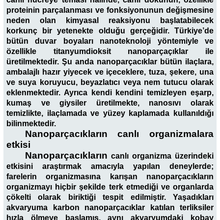
proteinin parçalanması ve fonksiyonunun değişmesine
neden olan kimyasal reaksiyonu başlatabilecek
korkunç bir yetenekte olduğu gerçeğidir. Türkiye’de
bütün duvar boyaları nanoteknoloji yöntemiyle ve
özellikle titanyumdioksit nanoparçaçıklar ile
üretilmektedir. Şu anda nanoparçacıklar bütün ilaçlara,
ambalajlı hazır yiyecek ve içeceklere, tuza, şekere, una
ve suya koruyucu, beyazlatıcı veya nem tutucu olarak
eklenmektedir. Ayrıca kendi kendini temizleyen eşarp,
kumaş ve giysiler üretilmekte, nanosıvı olarak
temizlikte, ilaçlamada ve yüzey kaplamada kullanıldığı
bilinmektedir.
Nanoparçacıkların canlı organizmalara
etkisi
Nanoparçacıkların
canlı organizma üzerindeki
etkisini araştırmak amacıyla yapılan deneylerde;
farelerin organizmasına karışan nanoparçacıkların
organizmayı hiçbir şekilde terk etmediği ve organlarda
çökelti olarak biriktiği tespit edilmiştir. Yaşadıkları
akvaryuma karbon nanoparçacıklar katılan terliksiler
hızla ölmeye başlamış, aynı akvaryumdaki kobay