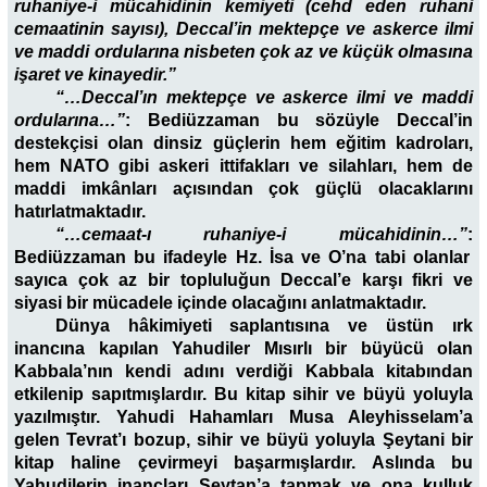
ruhaniye-i mücahidinin kemiyeti (cehd eden ruhani
cemaatinin sayısı), Deccal’in mektepçe ve askerce ilmi
ve maddi ordularına nisbeten çok az ve küçük olmasına
işaret ve kinayedir.”
“…Deccal’ın mektepçe ve askerce ilmi ve maddi
ordularına…”
:
Bediüzzaman bu sözüyle Deccal’in
destekçisi olan dinsiz güçlerin hem eğitim kadroları,
hem NATO gibi askeri ittifakları ve silahları, hem de
maddi imkânları açısından çok güçlü olacaklarını
hatırlatmaktadır.
“…cemaat-ı ruhaniye-i mücahidinin…”
:
Bediüzzaman bu ifadeyle Hz. İsa ve O’na tabi olanlar
sayıca çok az bir topluluğun Deccal’e karşı fikri ve
siyasi bir mücadele içinde olacağını anlatmaktadır.
Dünya hâkimiyeti saplantısına ve üstün ırk
inancına kapılan Yahudiler Mısırlı bir büyücü olan
Kabbala’nın kendi adını verdiği Kabbala kitabından
etkilenip sapıtmışlardır. Bu kitap sihir ve büyü yoluyla
yazılmıştır. Yahudi Hahamları Musa Aleyhisselam’a
gelen Tevrat’ı bozup, sihir ve büyü yoluyla Şeytani bir
kitap haline çevirmeyi başarmışlardır. Aslında bu
Yahudilerin inançları Şeytan’a tapmak ve ona kulluk