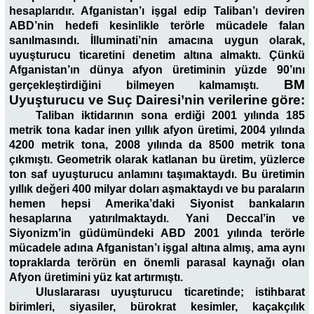
hesaplarıdır. Afganistan’ı işgal edip Taliban’ı deviren
ABD’nin hedefi kesinlikle terörle mücadele falan
sanılmasındı. İlluminati’nin amacına uygun olarak,
uyuşturucu ticaretini denetim altına almaktı. Çünkü
Afganistan’ın dünya afyon üretiminin yüzde 90’ını
BM
gerçekleştirdiğini bilmeyen kalmamıştı.
Uyuşturucu ve Suç Dairesi’nin verilerine göre:
Taliban iktidarının sona erdiği 2001 yılında 185
metrik tona kadar inen yıllık afyon üretimi, 2004 yılında
4200 metrik tona, 2008 yılında da 8500 metrik tona
çıkmıştı. Geometrik olarak katlanan bu üretim, yüzlerce
ton saf uyuşturucu anlamını taşımaktaydı. Bu üretimin
yıllık değeri 400 milyar doları aşmaktaydı ve bu paraların
hemen hepsi Amerika’daki Siyonist bankaların
hesaplarına yatırılmaktaydı. Yani Deccal’in ve
Siyonizm’in güdümündeki ABD 2001 yılında terörle
mücadele adına Afganistan’ı işgal altına almış, ama aynı
topraklarda terörün en önemli parasal kaynağı olan
Afyon üretimini yüz kat artırmıştı.
Uluslararası uyuşturucu ticaretinde; istihbarat
birimleri, siyasiler, bürokrat kesimler, kaçakçılık