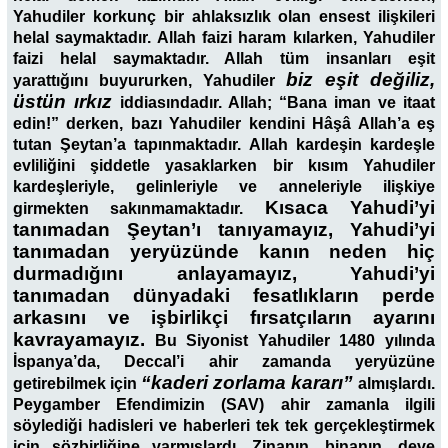
Yahudiler korkunç bir ahlaksızlık olan ensest ilişkileri
helal saymaktadır. Allah faizi haram kılarken, Yahudiler
faizi helal saymaktadır. Allah tüm insanları eşit
biz eşit değiliz,
yarattığını buyururken, Yahudiler
üstün ırkız
iddiasındadır. Allah; “Bana iman ve itaat
edin!” derken, bazı Yahudiler kendini Hâşâ Allah’a eş
tutan Şeytan’a tapınmaktadır. Allah kardeşin kardeşle
evliliğini şiddetle yasaklarken bir kısım Yahudiler
kardeşleriyle, gelinleriyle ve anneleriyle ilişkiye
Kısaca Yahudi’yi
girmekten sakınmamaktadır.
tanımadan Şeytan’ı tanıyamayız, Yahudi’yi
tanımadan yeryüzünde kanın neden hiç
durmadığını anlayamayız, Yahudi’yi
tanımadan dünyadaki fesatlıkların perde
arkasını ve işbirlikçi fırsatçıların ayarını
kavrayamayız.
Bu Siyonist Yahudiler 1480 yılında
İspanya’da, Deccal’i ahir zamanda yeryüzüne
“kaderi zorlama kararı”
getirebilmek için
almışlardı.
Peygamber Efendimizin (SAV) ahir zamanla ilgili
söylediği hadisleri ve haberleri tek tek gerçekleştirmek
için sözbirliğine varmışlardı. Zinanın, binanın, deve