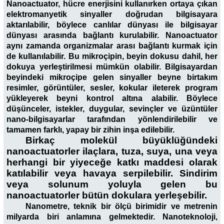
Nanoactuator, hücre enerjisini kullanırken ortaya çıkan
elektromanyetik sinyaller doğrudan bilgisayara
aktarılabilir, böylece canlılar dünyası ile bilgisayar
dünyası arasında bağlantı kurulabilir. Nanoactuator
aynı zamanda organizmalar arası bağlantı kurmak için
de kullanılabilir. Bu mikroçipin, beyin dokusu dahil, her
dokuya yerleştirilmesi mümkün olabilir. Bilgisayardan
beyindeki mikroçipe gelen sinyaller beyne birtakım
resimler, görüntüler, sesler, kokular ileterek program
yükleyerek beyni kontrol altına alabilir. Böylece
düşünceler, istekler, duygular, sevinçler ve üzüntüler
nano-bilgisayarlar tarafından yönlendirilebilir ve
tamamen farklı, yapay bir zihin inşa edilebilir.
Birkaç molekül büyüklüğündeki
nanoactuatorler ilaçlara, tuza, suya, una veya
herhangi bir yiyeceğe katkı maddesi olarak
katılabilir veya havaya serpilebilir. Sindirim
veya solunum yoluyla gelen bu
nanoactuatorler bütün dokulara yerleşebilir.
Nanometre, teknik bir ölçü birimidir ve metrenin
milyarda biri anlamına gelmektedir. Nanoteknoloji,