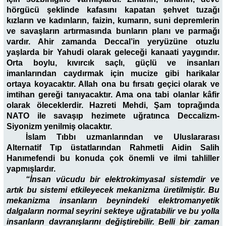
hörgücü şeklinde kafasını kapatan şehvet tuzağı
kızların ve kadınların, faizin, kumarın, suni depremlerin
ve savaşların artırmasında bunların planı ve parmağı
vardır. Ahir zamanda Deccal’in yeryüzüne otuzlu
yaşlarda bir Yahudi olarak geleceği kanaati yaygındır.
Orta boylu, kıvırcık saçlı, güçlü ve insanları
imanlarından caydırmak için mucize gibi harikalar
ortaya koyacaktır. Allah ona bu fırsatı geçici olarak ve
imtihan gereği tanıyacaktır. Ama ona tabi olanlar kâfir
olarak öleceklerdir. Hazreti Mehdi, Şam toprağında
NATO ile savaşıp hezimete uğratınca Deccalizm-
Siyonizm yenilmiş olacaktır.
İslam Tıbbı uzmanlarından ve Uluslararası
Alternatif Tıp üstatlarından Rahmetli Aidin Salih
Hanımefendi bu konuda çok önemli ve ilmi tahliller
yapmışlardır.
“İnsan vücudu bir elektrokimyasal sistemdir ve
artık bu sistemi etkileyecek mekanizma üretilmiştir. Bu
mekanizma insanların beynindeki elektromanyetik
dalgaların normal seyrini sekteye uğratabilir ve bu yolla
insanların davranışlarını değiştirebilir. Belli bir zaman