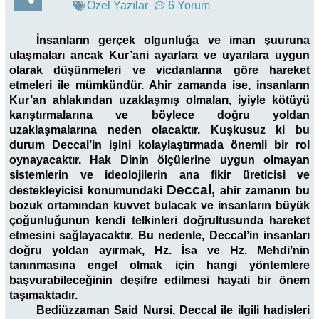
Özel Yazılar
6 Yorum
İnsanların gerçek olgunluğa ve iman şuuruna
ulaşmaları ancak Kur’ani ayarlara ve uyarılara uygun
olarak düşünmeleri ve vicdanlarına göre hareket
etmeleri ile mümkündür. Ahir zamanda ise, insanların
Kur’an ahlakından uzaklaşmış olmaları, iyiyle kötüyü
karıştırmalarına ve böylece doğru yoldan
uzaklaşmalarına neden olacaktır. Kuşkusuz ki bu
durum Deccal’in işini kolaylaştırmada önemli bir rol
oynayacaktır. Hak Dinin ölçülerine uygun olmayan
sistemlerin ve ideolojilerin ana fikir üreticisi ve
Deccal,
destekleyicisi konumundaki
ahir zamanın bu
bozuk ortamından kuvvet bulacak ve insanların büyük
çoğunluğunun kendi telkinleri doğrultusunda hareket
etmesini sağlayacaktır. Bu nedenle, Deccal’in insanları
doğru yoldan ayırmak, Hz. İsa ve Hz. Mehdi’nin
tanınmasına engel olmak için hangi yöntemlere
başvurabileceğinin deşifre edilmesi hayati bir önem
taşımaktadır.
Bediüzzaman Said Nursi, Deccal ile ilgili hadisleri