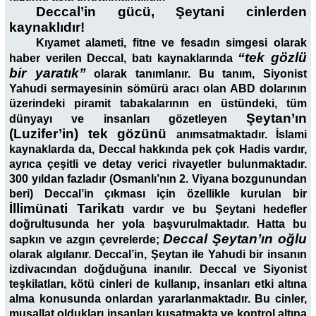
Deccal’in gücü, Şeytani cinlerden
kaynaklıdır!
Kıyamet alameti, fitne ve fesadın simgesi olarak
“tek gözlü
haber verilen Deccal, batı kaynaklarında
bir yaratık”
olarak tanımlanır. Bu tanım, Siyonist
Yahudi sermayesinin sömürü aracı olan ABD dolarının
üzerindeki piramit tabakalarının en üstündeki, tüm
Şeytan’ın
dünyayı ve insanları gözetleyen
(Luzifer’in) tek gözünü
anımsatmaktadır. İslami
kaynaklarda da, Deccal hakkında pek çok Hadis vardır,
ayrıca çeşitli ve detay verici rivayetler bulunmaktadır.
300 yıldan fazladır (Osmanlı’nın 2. Viyana bozgunundan
beri) Deccal’in çıkması için özellikle kurulan bir
İllimünati Tarikatı
vardır ve bu Şeytani hedefler
doğrultusunda her yola başvurulmaktadır. Hatta bu
Deccal Şeytan’ın oğlu
sapkın ve azgın çevrelerde;
olarak algılanır. Deccal’in, Şeytan ile Yahudi bir insanın
izdivacından doğduğuna inanılır. Deccal ve Siyonist
teşkilatları, kötü cinleri de kullanıp, insanları etki altına
alma konusunda onlardan yararlanmaktadır. Bu cinler,
musallat oldukları insanları kuşatmakta ve kontrol altına