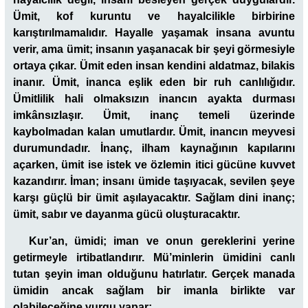
Ümit, kof kuruntu ve hayalcilikle birbirine
karıştırılmamalıdır. Hayalle yaşamak insana avuntu
verir, ama ümit; insanın yaşanacak bir şeyi görmesiyle
ortaya çıkar. Ümit eden insan kendini aldatmaz, bilakis
inanır. Ümit, inanca eşlik eden bir ruh canlılığıdır.
Ümitlilik hali olmaksızın inancın ayakta durması
imkânsızlaşır. Ümit, inanç temeli üzerinde
kaybolmadan kalan umutlardır. Ümit, inancın meyvesi
durumundadır. İnanç, ilham kaynağının kapılarını
açarken, ümit ise istek ve özlemin itici gücüne kuvvet
kazandırır. İman; insanı ümide taşıyacak, sevilen şeye
karşı güçlü bir ümit aşılayacaktır. Sağlam dini inanç;
ümit, sabır ve dayanma gücü oluşturacaktır.
Kur’an, ümidi; iman ve onun gereklerini yerine
getirmeyle irtibatlandırır. Mü’minlerin ümidini canlı
tutan şeyin iman olduğunu hatırlatır. Gerçek manada
ümidin ancak sağlam bir imanla birlikte var
olabileceğine vurgu yapar: