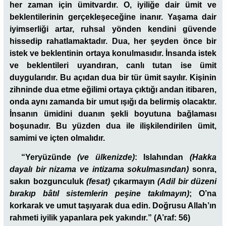
her zaman için ümitvardır. O, iyiliğe dair ümit ve
beklentilerinin gerçekleşeceğine inanır. Yaşama dair
iyimserliği artar, ruhsal yönden kendini güvende
hissedip rahatlamaktadır. Dua, her şeyden önce bir
istek ve beklentinin ortaya konulmasıdır. İnsanda istek
ve beklentileri uyandıran, canlı tutan ise ümit
duygularıdır. Bu açıdan dua bir tür ümit sayılır. Kişinin
zihninde dua etme eğilimi ortaya çıktığı andan itibaren,
onda aynı zamanda bir umut ışığı da belirmiş olacaktır.
İnsanın ümidini duanın şekli boyutuna bağlaması
boşunadır. Bu yüzden dua ile ilişkilendirilen ümit,
samimi ve içten olmalıdır.
“
Yeryüzünde
(ve ülkenizde)
: Islahından
(Hakka
dayalı bir nizama ve intizama sokulmasından)
sonra,
sakın bozgunculuk
(fesat)
çıkarmayın
(Adil bir düzeni
bırakıp bâtıl sistemlerin peşine takılmayın)
; O’na
korkarak ve umut taşıyarak dua edin. Doğrusu Allah’ın
rahmeti iyilik yapanlara pek yakındır.” (A’raf: 56)