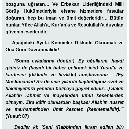
bozguna uğratan… Ve Erbakan Liderliğindeki Milli
Görüş Hükümetleriyle efsane hizmetlere fırsatlar
doğuran, hep bu iman ve ümit değerleridir… Bütün
bunlar, Yüce Allah’a, Kur’an’a ve Resulüllah’a duyulan
güvenin eserleridir.
Aşağıdaki Ayet-i Kerimeler Dikkatle Okunmalı ve
Ona Göre Davranmalıdır!
“(Sonra evlatlarına dönüp:) ‘Ey oğullarım, haydi
gidiniz de (hayırlı bir haber getirmek için) Yusuf’u ve
kardeşini (dikkatle ve titizlikle) araştırıveriniz… (Ey
Müslümanlar! Siz de nice yıllardır kaybettiğiniz izzet ve
hâkimiyetinizi yeniden bulmaya gayret ediniz…) Sakın
Allah’ın rahmet ve inayetinden umut kesenlerden
olmayın. Zira kâfir olanlardan başkası Allah’ın nusret
ve merhametinden ümit kesmez (kesmemelidir).’”
(Yusuf: 87)
“Dediler ki: ‘Seni (Rabbinden ikram edilen bir)