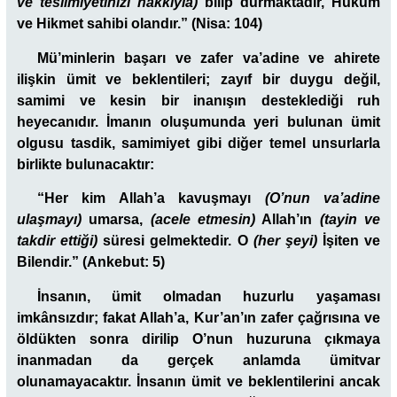
ve teslimiyetinizi hakkıyla)
bilip durmaktadır, Hüküm
ve Hikmet sahibi olandır.” (Nisa: 104)
Mü’minlerin başarı ve zafer va’adine ve ahirete
ilişkin ümit ve beklentileri; zayıf bir duygu değil,
samimi ve kesin bir inanışın desteklediği ruh
heyecanıdır. İmanın oluşumunda yeri bulunan ümit
olgusu tasdik, samimiyet gibi diğer temel unsurlarla
birlikte bulunacaktır:
“
Her kim Allah’a kavuşmayı
(O’nun va’adine
ulaşmayı)
umarsa,
(acele etmesin)
Allah’ın
(tayin ve
takdir ettiği)
süresi gelmektedir. O
(her şeyi)
İşiten ve
Bilendir.
” (Ankebut: 5)
İnsanın, ümit olmadan huzurlu yaşaması
imkânsızdır; fakat Allah’a, Kur’an’ın zafer çağrısına ve
öldükten sonra dirilip O’nun huzuruna çıkmaya
inanmadan da gerçek anlamda ümitvar
olunamayacaktır. İnsanın ümit ve beklentilerini ancak