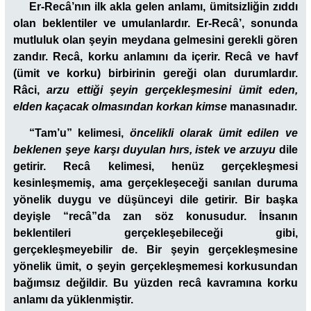
Er-Recâ’nın ilk akla gelen anlamı, ümitsizliğin zıddı
olan beklentiler ve umulanlardır. Er-Recâ’, sonunda
mutluluk olan şeyin meydana gelmesini gerekli gören
zandır. Recâ, korku anlamını da içerir. Recâ ve havf
(ümit ve korku) birbirinin gereği olan durumlardır.
Râci,
arzu ettiği şeyin gerçekleşmesini ümit eden,
elden kaçacak olmasından korkan kimse
manasınadır.
“Tam’u”
kelimesi,
öncelikli olarak ümit edilen ve
beklenen şeye karşı duyulan hırs, istek ve arzuyu
dile
getirir. Recâ kelimesi, henüz gerçekleşmesi
kesinleşmemiş, ama gerçekleşeceği sanılan duruma
yönelik duygu ve düşünceyi dile getirir. Bir başka
deyişle “recâ”da zan söz konusudur. İnsanın
beklentileri gerçekleşebileceği gibi,
gerçekleşmeyebilir de. Bir şeyin gerçekleşmesine
yönelik ümit, o şeyin gerçekleşmemesi korkusundan
bağımsız değildir. Bu yüzden recâ kavramına korku
anlamı da yüklenmiştir.