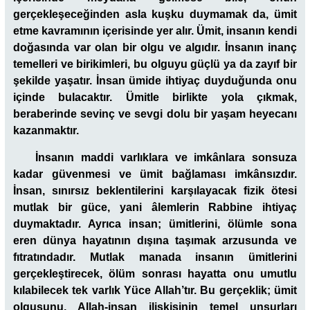
gerçekleşeceğinden asla kuşku duymamak da, ümit
etme kavramının içerisinde yer alır. Ümit, insanın kendi
doğasında var olan bir olgu ve algıdır. İnsanın inanç
temelleri ve birikimleri, bu olguyu güçlü ya da zayıf bir
şekilde yaşatır. İnsan ümide ihtiyaç duyduğunda onu
içinde bulacaktır. Ümitle birlikte yola çıkmak,
beraberinde sevinç ve sevgi dolu bir yaşam heyecanı
kazanmaktır.
İnsanın maddi varlıklara ve imkânlara sonsuza
kadar güvenmesi ve ümit bağlaması imkânsızdır.
İnsan, sınırsız beklentilerini karşılayacak fizik ötesi
mutlak bir güce, yani âlemlerin Rabbine ihtiyaç
duymaktadır. Ayrıca insan; ümitlerini, ölümle sona
eren dünya hayatının dışına taşımak arzusunda ve
fıtratındadır. Mutlak manada insanın ümitlerini
gerçekleştirecek, ölüm sonrası hayatta onu umutlu
kılabilecek tek varlık Yüce Allah’tır. Bu gerçeklik; ümit
olgusunu, Allah-insan ilişkisinin temel unsurları