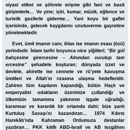
siyasi etiket ve şöhrete erişme gibi fani ve basit
girişimlerle… Ve yine; içki, kumar, müzik, eğlence ve
turistik gezilerle giderme… Yani koyu bir gaflet
içerisinde, gelecek kaygılarını unutuverme gayretine
yönelmektedir.
Evet, ümit imanın canı; ihlas ise imanın esası (özü)
yerindedir.
İslam tarihi boyunca nice yiğitleri;
“Bir gül
bahçesine girercesine – Alnından vurulup tam
ercesine”
şehadete koşturan; dünyada izzet ve
devlete, ahirette ise cennete ve rü’yete kavuşma
ümitleri ve Allah’ın rızasına ulaşma hedefleridir.
Zahiren tüm kapıların kapandığı, bütün Haçlı ve
emperyalist odakların üzerimize çullandığı ve
ülkemizin tamamına yakınının işgale uğradığı,
karamsar ve karanlık bir ortamda dahi; bize şanlı
Kurtuluş Savaşı’nı kazandıran… 1974 Kıbrıs
Harekâtı’nda Kahraman Ordumuza destanlar
yazdıran… PKK kılıflı ABD-İsrail ve AB tezgâhını