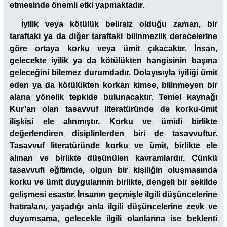
etmesinde önemli etki yapmaktadır.
İyilik veya kötülük belirsiz olduğu zaman, bir
taraftaki ya da diğer taraftaki bilinmezlik derecelerine
göre ortaya korku veya ümit çıkacaktır. İnsan,
gelecekte iyilik ya da kötülükten hangisinin başına
geleceğini bilemez durumdadır. Dolayısıyla iyiliği ümit
eden ya da kötülükten korkan kimse, bilinmeyen bir
alana yönelik tepkide bulunacaktır. Temel kaynağı
Kur’an olan tasavvuf literatüründe de korku-ümit
ilişkisi ele alınmıştır. Korku ve ümidi birlikte
değerlendiren disiplinlerden biri de tasavvuftur.
Tasavvuf literatüründe korku ve ümit, birlikte ele
alınan ve birlikte düşünülen kavramlardır. Çünkü
tasavvufi eğitimde, olgun bir kişiliğin oluşmasında
korku ve ümit duygularının birlikte, dengeli bir şekilde
gelişmesi esastır. İnsanın geçmişle ilgili düşüncelerine
hatıra/anı
, yaşadığı anla ilgili düşüncelerine
zevk ve
duyumsama
, gelecekle ilgili olanlarına ise
beklenti