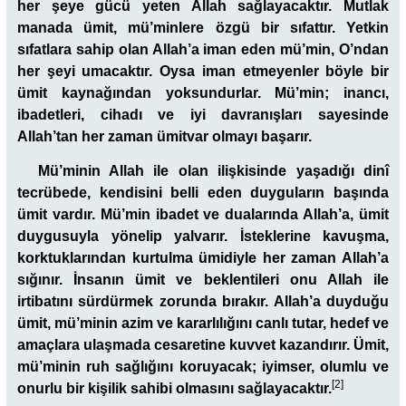
her şeye gücü yeten Allah sağlayacaktır. Mutlak
manada ümit, mü’minlere özgü bir sıfattır. Yetkin
sıfatlara sahip olan Allah’a iman eden mü’min, O’ndan
her şeyi umacaktır. Oysa iman etmeyenler böyle bir
ümit kaynağından yoksundurlar. Mü’min; inancı,
ibadetleri, cihadı ve iyi davranışları sayesinde
Allah’tan her zaman ümitvar olmayı başarır.
Mü’minin Allah ile olan ilişkisinde yaşadığı dinî
tecrübede, kendisini belli eden duyguların başında
ümit vardır. Mü’min ibadet ve dualarında Allah’a, ümit
duygusuyla yönelip yalvarır. İsteklerine kavuşma,
korktuklarından kurtulma ümidiyle her zaman Allah’a
sığınır. İnsanın ümit ve beklentileri onu Allah ile
irtibatını sürdürmek zorunda bırakır. Allah’a duyduğu
ümit, mü’minin azim ve kararlılığını canlı tutar, hedef ve
amaçlara ulaşmada cesaretine kuvvet kazandırır. Ümit,
mü’minin ruh sağlığını koruyacak; iyimser, olumlu ve
[2]
onurlu bir kişilik sahibi olmasını sağlayacaktır.