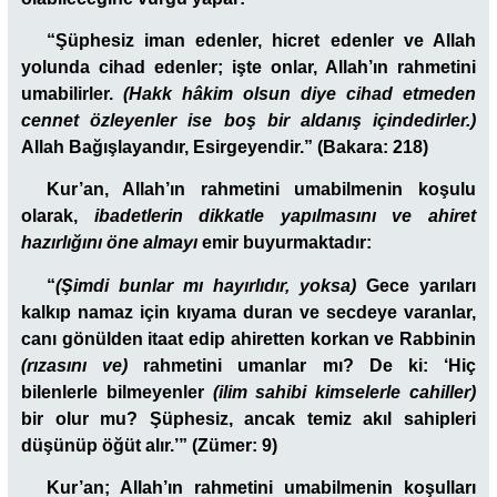
“Şüphesiz iman edenler, hicret edenler ve Allah
yolunda cihad edenler; işte onlar, Allah’ın rahmetini
umabilirler.
(Hakk hâkim olsun diye cihad etmeden
cennet özleyenler ise boş bir aldanış içindedirler.)
Allah Bağışlayandır, Esirgeyendir.” (Bakara: 218)
Kur’an, Allah’ın rahmetini umabilmenin koşulu
olarak,
ibadetlerin dikkatle yapılmasını ve ahiret
hazırlığını öne almayı
emir buyurmaktadır:
“
(Şimdi bunlar mı hayırlıdır, yoksa)
Gece yarıları
kalkıp namaz için kıyama duran ve secdeye varanlar,
canı gönülden itaat edip ahiretten korkan ve Rabbinin
(rızasını ve)
rahmetini umanlar mı? De ki: ‘Hiç
bilenlerle bilmeyenler
(ilim sahibi kimselerle cahiller)
bir olur mu? Şüphesiz, ancak temiz akıl sahipleri
düşünüp öğüt alır.’” (Zümer: 9)
Kur’an; Allah’ın rahmetini umabilmenin koşulları