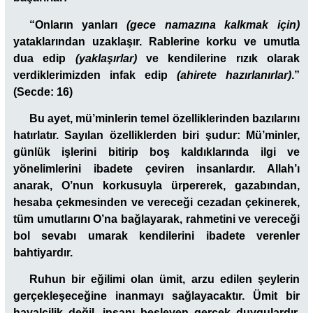
“Onların yanları
(gece namazına kalkmak için)
yataklarından uzaklaşır. Rablerine korku ve umutla
dua edip
(yaklaşırlar)
ve kendilerine rızık olarak
verdiklerimizden infak edip
(ahirete hazırlanırlar)
.”
(Secde: 16)
Bu ayet, mü’minlerin temel özelliklerinden bazılarını
hatırlatır. Sayılan özelliklerden biri şudur: Mü’minler,
günlük işlerini bitirip boş kaldıklarında ilgi ve
yönelimlerini ibadete çeviren insanlardır. Allah’ı
anarak, O’nun korkusuyla ürpererek, gazabından,
hesaba çekmesinden ve vereceği cezadan çekinerek,
tüm umutlarını O’na bağlayarak, rahmetini ve vereceği
bol sevabı umarak kendilerini ibadete verenler
bahtiyardır.
Ruhun bir eğilimi olan ümit, arzu edilen şeylerin
gerçekleşeceğine inanmayı sağlayacaktır. Ümit bir
hayalcilik değil, insanı besleyen gerçek duygulardır.