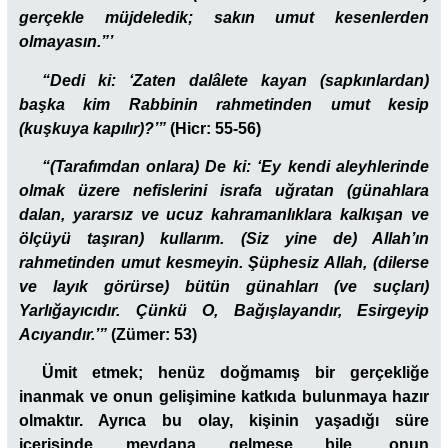
gerçekle müjdeledik; sakın umut kesenlerden
olmayasın.”’
“Dedi ki: ‘Zaten dalâlete kayan (sapkınlardan)
başka kim Rabbinin rahmetinden umut kesip
(kuşkuya kapılır)?’”
(Hicr: 55-56)
“(Tarafımdan onlara) De ki: ‘Ey kendi aleyhlerinde
olmak üzere nefislerini israfa uğratan (günahlara
dalan, yararsız ve ucuz kahramanlıklara kalkışan ve
ölçüyü taşıran) kullarım. (Siz yine de) Allah’ın
rahmetinden umut kesmeyin. Şüphesiz Allah, (dilerse
ve layık görürse) bütün günahları (ve suçları)
Yarlığayıcıdır. Çünkü O, Bağışlayandır, Esirgeyip
Acıyandır.’”
(Zümer: 53)
Ümit etmek;
henüz doğmamış bir gerçekliğe
inanmak ve onun gelişimine katkıda bulunmaya hazır
olmaktır. Ayrıca bu olay, kişinin yaşadığı süre
içerisinde meydana gelmese bile, onun