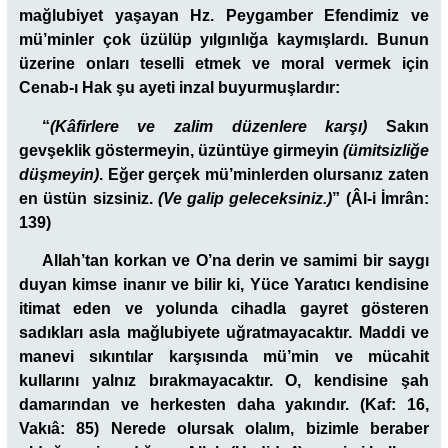
mağlubiyet yaşayan Hz. Peygamber Efendimiz ve
mü’minler çok üzülüp yılgınlığa kaymışlardı. Bunun
üzerine onları teselli etmek ve moral vermek için
Cenab-ı Hak şu ayeti inzal buyurmuşlardır:
“
(Kâfirlere ve zalim düzenlere karşı)
Sakın
g
evşeklik göstermeyin, üzüntüye girmeyin
(ümitsizliğe
düşmeyin)
.
Eğer gerçek mü’minlerden olursanız zaten
en üstün sizsiniz.
(Ve galip geleceksiniz.)
” (Âl-i İmrân:
139)
Allah’tan korkan ve O’na derin ve samimi bir saygı
duyan kimse inanır ve bilir ki, Yüce Yaratıcı kendisine
itimat eden ve yolunda cihadla gayret gösteren
sadıkları asla mağlubiyete uğratmayacaktır. Maddi ve
manevi sıkıntılar karşısında mü’min ve mücahit
kullarını yalnız bırakmayacaktır. O, kendisine şah
damarından ve herkesten daha yakındır. (Kaf: 16,
Vakıâ: 85) Nerede olursak olalım, bizimle beraber