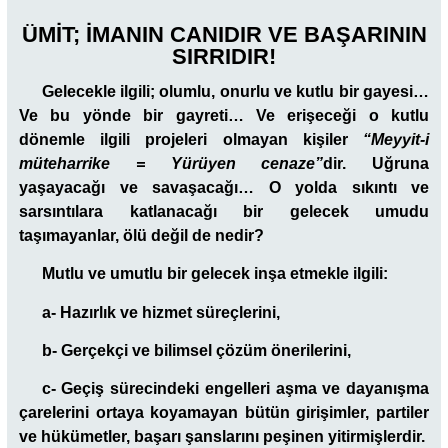
ÜMİT; İMANIN CANIDIR VE BAŞARININ
SIRRIDIR!
Gelecekle ilgili; olumlu, onurlu ve kutlu bir gayesi…
Ve bu yönde bir gayreti… Ve erişeceği o kutlu
dönemle ilgili projeleri olmayan kişiler
“Meyyit-i
müteharrike = Yürüyen cenaze”
dir. Uğruna
yaşayacağı ve savaşacağı… O yolda sıkıntı ve
sarsıntılara katlanacağı bir gelecek umudu
taşımayanlar, ölü değil de nedir?
Mutlu ve umutlu bir gelecek inşa etmekle ilgili:
a- Hazırlık ve hizmet süreçlerini,
b- Gerçekçi ve bilimsel çözüm önerilerini,
c- Geçiş sürecindeki engelleri aşma ve dayanışma
çarelerini ortaya koyamayan bütün girişimler, partiler
ve hükümetler, başarı şanslarını peşinen yitirmişlerdir.