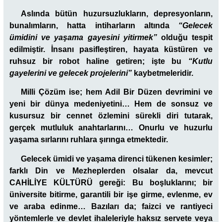
Aslında bütün huzursuzlukların, depresyonların,
bunalımların, hatta intiharların altında
“Gelecek
ümidini ve yaşama gayesini yitirmek”
olduğu tespit
edilmiştir. İnsanı pasifleştiren, hayata küstüren ve
ruhsuz bir robot haline getiren; işte bu
“Kutlu
gayelerini ve gelecek projelerini”
kaybetmeleridir.
Milli Çözüm ise; hem Adil Bir Düzen devrimini ve
yeni bir dünya medeniyetini… Hem de sonsuz ve
kusursuz bir cennet özlemini sürekli diri tutarak,
gerçek mutluluk anahtarlarını… Onurlu ve huzurlu
yaşama sırlarını ruhlara şırınga etmektedir.
Gelecek ümidi ve yaşama direnci tükenen kesimler;
farklı Din ve Mezheplerden olsalar da, mevcut
CAHİLİYE KÜLTÜRÜ gereği: Bu boşluklarını; bir
üniversite bitirme, garantili bir işe girme, evlenme, ev
ve araba edinme… Bazıları da; faizci ve rantiyeci
yöntemlerle ve devlet ihaleleriyle haksız servete veya