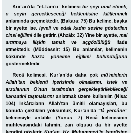
Kur’an’da “et-Tam’u” kelimesi
bir şeyi ümit etmek,
o şeyin gerçekleşeceği beklentisine kilitlenmek
anlamında geçmektedir. (Bakara: 75) Bu kelime, başka
bir ayette ise,
işveli ve edalı kadın sesine gösterilen
cinsi eğilimi
dile getirir. (Ahzâb: 32) Yine bir ayette,
mal
artırmaya ilişkin tamah ve açgözlülüğü
ifade
etmektedir. (Müddessir: 15) Bu anlamlar, kelimenin
kökünde
hazza yönelme eğilimi bulunduğunu
göstermektedir.
Recâ kelimesi, Kur’an’da daha çok
mü’minlerin
Allah’tan beklenti içerisinde olmalarını, istek ve
arzularının O’nun tarafından gerçekleştirilebileceği
kanaatini taşımalarını
anlatmak üzere kullanılır. (Nisa:
104) İnkârcıların Allah’tan ümitli olamayışları, bu
konuda çektikleri yoksunluk, Kur’an’da
“lâ yercûne”
kelimesiyle anlatılır. (Yunus: 7) Recâ kelimesinin
muhtevasındaki tahmin, zan olgusu da bir ayette
kendini gösterir.
Kur’an, Hz. Muhammed’in kendisine