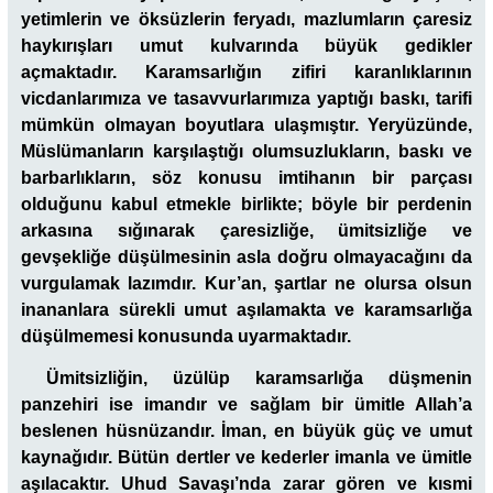
yetimlerin ve öksüzlerin feryadı, mazlumların çaresiz
haykırışları umut kulvarında büyük gedikler
açmaktadır. Karamsarlığın zifiri karanlıklarının
vicdanlarımıza ve tasavvurlarımıza yaptığı baskı, tarifi
mümkün olmayan boyutlara ulaşmıştır. Yeryüzünde,
Müslümanların karşılaştığı olumsuzlukların, baskı ve
barbarlıkların, söz konusu imtihanın bir parçası
olduğunu kabul etmekle birlikte; böyle bir perdenin
arkasına sığınarak çaresizliğe, ümitsizliğe ve
gevşekliğe düşülmesinin asla doğru olmayacağını da
vurgulamak lazımdır. Kur’an, şartlar ne olursa olsun
inananlara sürekli umut aşılamakta ve karamsarlığa
düşülmemesi konusunda uyarmaktadır.
Ümitsizliğin, üzülüp karamsarlığa düşmenin
panzehiri ise imandır ve sağlam bir ümitle Allah’a
beslenen hüsnüzandır. İman, en büyük güç ve umut
kaynağıdır. Bütün dertler ve kederler imanla ve ümitle
aşılacaktır. Uhud Savaşı’nda zarar gören ve kısmi