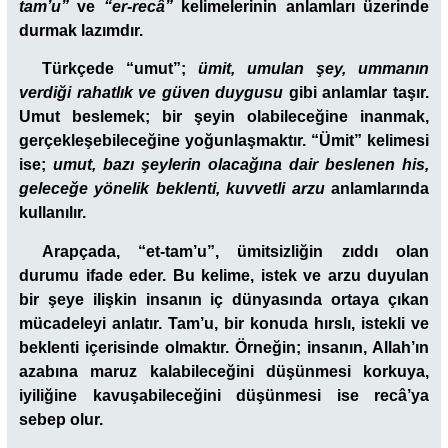
tam’u”
ve
“er-recâ”
kelimelerinin anlamları üzerinde
durmak lazımdır.
Türkçede “umut”;
ümit, umulan şey, ummanın
verdiği rahatlık ve güven duygusu
gibi anlamlar taşır.
Umut beslemek; bir şeyin olabileceğine inanmak,
gerçekleşebileceğine yoğunlaşmaktır. “Ümit” kelimesi
ise;
umut, bazı şeylerin olacağına dair beslenen his,
geleceğe yönelik beklenti, kuvvetli arzu
anlamlarında
kullanılır.
Arapçada, “et-tam’u”,
ümitsizliğin zıddı olan
durumu ifade eder. Bu kelime, istek ve arzu duyulan
bir şeye ilişkin insanın iç dünyasında ortaya çıkan
mücadeleyi anlatır. Tam’u, bir konuda hırslı, istekli ve
beklenti içerisinde olmaktır. Örneğin; insanın, Allah’ın
azabına maruz kalabileceğini düşünmesi korkuya,
iyiliğine kavuşabileceğini düşünmesi ise recâ’ya
sebep olur.