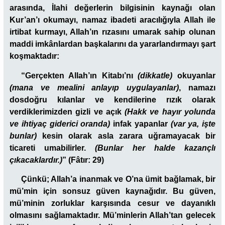
arasında, İlahi değerlerin bilgisinin kaynağı olan
Kur’an’ı okumayı, namaz ibadeti aracılığıyla Allah ile
irtibat kurmayı, Allah’ın rızasını umarak sahip olunan
maddi imkânlardan başkalarını da yararlandırmayı şart
koşmaktadır:
“Gerçekten Allah’ın Kitabı’nı
(dikkatle)
okuyanlar
(mana ve mealini anlayıp uygulayanlar)
, namazı
dosdoğru kılanlar ve kendilerine rızık olarak
verdiklerimizden gizli ve açık
(Hakk ve hayır yolunda
ve ihtiyaç giderici oranda)
infak yapanlar
(var ya, işte
bunlar)
kesin olarak asla zarara uğramayacak bir
ticareti umabilirler.
(Bunlar her halde kazançlı
çıkacaklardır.)
” (Fâtır: 29)
Çünkü; Allah’a inanmak ve O’na ümit bağlamak, bir
mü’min için sonsuz güven kaynağıdır. Bu güven,
mü’minin zorluklar karşısında cesur ve dayanıklı
olmasını sağlamaktadır. Mü’minlerin Allah’tan gelecek