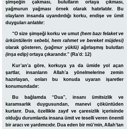
şimşeğin çakması, bulutların ortaya çıkması,
yağmurun yağması örnek olarak hatırlatılır. Bu
olayların insanda uyandırdığı korku, endişe ve ümit
duyguları anlatılır:
“O size şimşeği korku ve umut
(hem bazı felaket ve
ürküntülerin sebebi, hem rahmet ve bereket müjdesi)
olarak gösteren,
(yağmur yüklü)
ağırlaşmış bulutları
(inşa edip)
ortaya çıkarandır.”
(Ra’d: 12)
Kur’an’a göre, korkuya ya da ümide yol açan
şartlar, insanların Allah’a yönelmelerine zemin
hazırlayan, onları bu konuda uyaran işaretler
konumundadır:
Bu bağlamda
“Dua”,
insanı ümitsizlik ve
karamsarlık duygusundan, manevi çöküntüden
kurtarır. Dua, özellikle zayıf ve çaresizlik içerisinde
olduğu durumlarda insana ümit ve teselli veren önemli
bir aracı ve yardımcıdır. Dua eden bir mü’min, Allah’tan