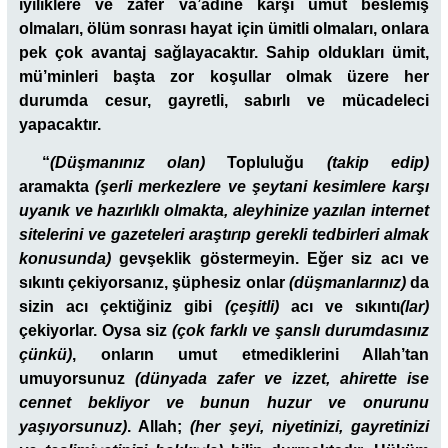
iyiliklere ve zafer va’adine karşı umut beslemiş
olmaları, ölüm sonrası hayat için ümitli olmaları, onlara
pek çok avantaj sağlayacaktır. Sahip oldukları ümit,
mü’minleri başta zor koşullar olmak üzere her
durumda cesur, gayretli, sabırlı ve mücadeleci
yapacaktır.
“
(Düşmanınız olan)
Topluluğu
(takip edip)
aramakta
(şerli merkezlere ve şeytani kesimlere karşı
uyanık ve hazırlıklı olmakta, aleyhinize yazılan internet
sitelerini ve gazeteleri araştırıp gerekli tedbirleri almak
konusunda)
gevşeklik göstermeyin. Eğer siz acı ve
sıkıntı çekiyorsanız, şüphesiz onlar
(düşmanlarınız)
da
sizin acı çektiğiniz gibi
(çeşitli)
acı ve sıkıntı
(lar)
çekiyorlar. Oysa siz
(çok farklı ve şanslı durumdasınız
çünkü)
, onların umut etmediklerini Allah’tan
umuyorsunuz
(dünyada zafer ve izzet, ahirette ise
cennet bekliyor ve bunun huzur ve onurunu
yaşıyorsunuz)
. Allah;
(her şeyi, niyetinizi, gayretinizi