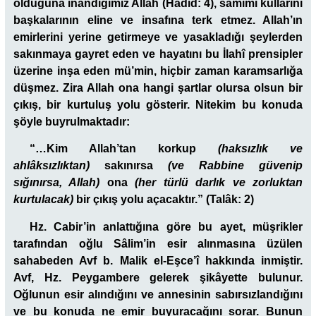
olduğuna inandığımız Allah (Hadid: 4), samimi kullarını
başkalarının eline ve insafına terk etmez. Allah’ın
emirlerini yerine getirmeye ve yasakladığı şeylerden
sakınmaya gayret eden ve hayatını bu İlahî prensipler
üzerine inşa eden mü’min, hiçbir zaman karamsarlığa
düşmez. Zira Allah ona hangi şartlar olursa olsun bir
çıkış, bir kurtuluş yolu gösterir. Nitekim bu konuda
şöyle buyrulmaktadır:
“…Kim Allah’tan korkup
(haksızlık ve
ahlâksızlıktan)
sakınırsa
(ve Rabbine güvenip
sığınırsa
, Allah)
ona
(her türlü darlık ve zorluktan
kurtulacak)
bir çıkış yolu
açacaktır.
” (Talâk: 2)
Hz. Cabir’in anlattığına göre bu ayet, müşrikler
tarafından oğlu Sâlim’in esir alınmasına üzülen
sahabeden Avf b. Malik el-Eşce’î hakkında inmiştir.
Avf, Hz. Peygambere gelerek şikâyette bulunur.
Oğlunun esir alındığını ve annesinin sabırsızlandığını
ve bu konuda ne emir buyuracağını sorar. Bunun